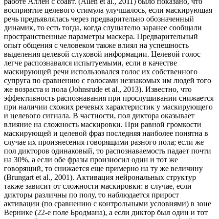
работе Аллен с соавт. (Allen et al., 2011) было показано, что
восприятие целевого стимула улучшалось, если маскирующая
речь предъявлялась через предварительно обозначенный
динамик, то есть тогда, когда слушателю заранее сообщали
пространственные параметры маскера. Предварительный
опыт общения с человеком также влиял на успешность
выделения целевой слуховой информации. Целевой голос
легче распознавался испытуемыми, если в качестве
маскирующей речи использовался голос их собственного
супруга по сравнению с голосами незнакомых им людей того
же возраста и пола (Johnsrude et al., 2013). Известно, что
эффективность распознавания при прослушивании снижается
при наличии схожих речевых характеристик у маскирующего
и целевого сигнала. В частности, пол диктора оказывает
влияние на сложность маскировки. При равной громкости
маскирующей и целевой фраз последняя наиболее понятна в
случае их произнесения говорящими разного пола; если же
пол дикторов одинаковый, то распознаваемость падает почти
на 30%, а если обе фразы произносил один и тот же
говорящий, то снижается еще примерно на ту же величину
(Brungart et al., 2001). Активация нейрональных структур
также зависит от сложности маскировки: в случае, если
дикторы различны по полу, то наблюдается прирост
активации (по сравнению с контрольными условиями) в зоне
Вернике (22-е поле Бродмана), а если диктор был один и тот