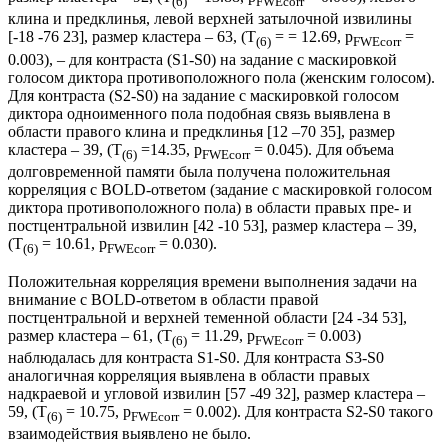
(6)
FWEcorr
клина и предклинья, левой верхней затылочной извилины
[-18 -76 23], размер кластера – 63, (T
= = 12.69, p
=
(6)
FWEcorr
0.003), – для контраста (S1-S0) на задание с маскировкой
голосом диктора противоположного пола (женским голосом).
Для контраста (S2-S0) на задание с маскировкой голосом
диктора одноименного пола подобная связь выявлена в
области правого клина и предклинья [12 –70 35], размер
кластера – 39, (T
=14.35, p
= 0.045). Для объема
(6)
FWEcorr
долговременной памяти была получена положительная
корреляция с BOLD-ответом (задание с маскировкой голосом
диктора противоположного пола) в области правых пре- и
постцентральной извилин [42 -10 53], размер кластера – 39,
(T
= 10.61, p
= 0.030).
(6)
FWEcorr
Положительная корреляция времени выполнения задачи на
внимание с BOLD-ответом в области правой
постцентральной и верхней теменной области [24 -34 53],
размер кластера – 61, (T
= 11.29, p
= 0.003)
(6)
FWEcorr
наблюдалась для контраста S1-S0. Для контраста S3-S0
аналогичная корреляция выявлена в области правых
надкраевой и угловой извилин [57 -49 32], размер кластера –
59, (T
= 10.75, p
= 0.002). Для контраста S2-S0 такого
(6)
FWEcorr
взаимодействия выявлено не было.