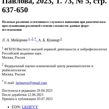
Павлова, 2023, T. 73, № 5, стр.
637-650
Половые различия селективного слухового внимания при дихотическом
прослушивании различной степени сложности: данные фмрт-
исследования
1
,
2
,
*
1
Л. А. Майорова
,
А. Б. Кушнир
1
ФГБУН Институт высшей нервной деятельности и нейрофизиологии
Российской академии наук
Москва, Россия
2
Федеральный научно-клинический центр реаниматологии и
реабилитологии
Москва, Россия
*
E-mail:
larimayor@gmail.com
Поступила в редакцию 29.04.2023
После доработки 12.06.2023
Принята к публикации 03.07.2023
EDN:
LKHFVY