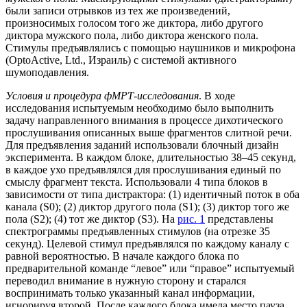
были записи отрывков из тех же произведений,
произносимых голосом того же диктора, либо другого
диктора мужского пола, либо диктора женского пола.
Стимулы предъявлялись с помощью наушников и микрофона
(OptoActive, Ltd., Израиль) с системой активного
шумоподавления.
Условия и процедура фМРТ-исследования
. В ходе
исследования испытуемым необходимо было выполнить
задачу направленного внимания в процессе дихотического
прослушивания описанных выше фрагментов слитной речи.
Для предъявления заданий использовали блочный дизайн
эксперимента. В каждом блоке, длительностью 38–45 секунд,
в каждое ухо предъявлялся для прослушивания единый по
смыслу фрагмент текста. Использовали 4 типа блоков в
зависимости от типа дистрактора: (1) идентичный поток в оба
канала (S0); (2) диктор другого пола (S1); (3) диктор того же
пола (S2); (4) тот же диктор (S3). На
рис. 1
представлены
спектрограммы предъявленных стимулов (на отрезке 35
секунд). Целевой стимул предъявлялся по каждому каналу с
равной вероятностью. В начале каждого блока по
предварительной команде “левое” или “правое” испытуемый
переводил внимание в нужную сторону и старался
воспринимать только указанный канал информации,
игнорируя второй. После каждого блока имела место пауза