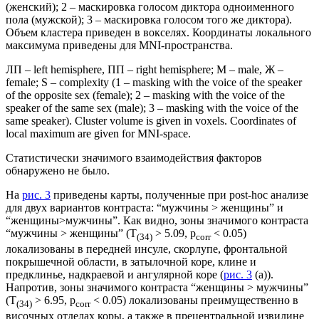
(женский); 2 – маскировка голосом диктора одноименного
пола (мужской); 3 – маскировка голосом того же диктора).
Объем кластера приведен в вокселях. Координаты локального
максимума приведены для MNI-пространства.
ЛП – left hemisphere, ПП – right hemisphere; M – male, Ж –
female; S – complexity (1 – masking with the voice of the speaker
of the opposite sex (female); 2 – masking with the voice of the
speaker of the same sex (male); 3 – masking with the voice of the
same speaker). Cluster volume is given in voxels. Coordinates of
local maximum are given for MNI-space.
Статистически значимого взаимодействия факторов
обнаружено не было.
На
рис. 3
приведены карты, полученные при post-hoc анализе
для двух вариантов контраста: “мужчины > женщины” и
“женщины>мужчины”. Как видно, зоны значимого контраста
“мужчины > женщины” (T
> 5.09, p
< 0.05)
(34)
corr
локализованы в передней инсуле, скорлупе, фронтальной
покрышечной области, в затылочной коре, клине и
предклинье, надкраевой и ангулярной коре (
рис. 3
(а)).
Напротив, зоны значимого контраста “женщины > мужчины”
(T
> 6.95, p
< 0.05) локализованы преимущественно в
(34)
сorr
височных отделах коры, а также в прецентральной извилине