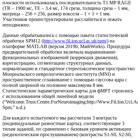
плоскости использовалась последовательность Т1 MP RAGE
(TR – 1900 мс, TE – 3.4 мс, 174 среза, толщина среза – 1 мм,
матрица – 256 × 256, размер вокселя – 1 × 1 × 1 мм.
Участников проинструктировали расслабиться и лежать
неподвижно.
Данные обрабатывались с помощью пакета статистической
обработки SPM12 (
http://www.fil.ion.ucl.ac.uk/spm/
) на
платформе MATLAB (версия 2019b; MathWorks). Процедура
предварительной обработки включала выравнивание
функциональных изображений (коррекция движения),
корегистрацию, сегментацию структурных данных,
нормализацию в стандартное стереотаксическое пространство
Монреальского неврологического института (MNI) и
пространственное сглаживание с помощью гауссова ядра с
полной шириной на половине максимума 8 мм.
Статистические параметрические карты для фМРТ строились
с использованием общей линейной модели
(“Welcome.Trust.Centre.ForNeuroimaging:http://Www.Fil.Ion.Ucl.A
Spm,” n.d.).
Для каждого испытуемого мы рассчитали 3 контраста
(индивидуальные разностные карты), соответствующие 3
типам заданий, по сравнению с базовым уровнем активации
(недихотическим прослушиванием) (контрасты S1-S0, S2-S0,