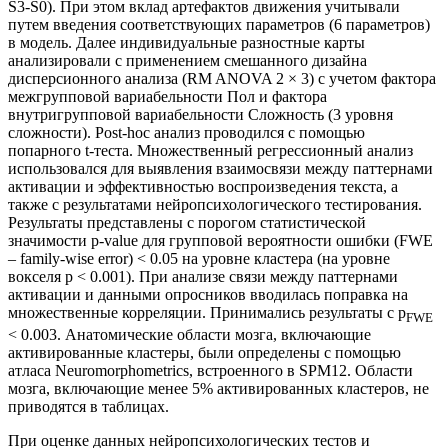
S3-S0). При этом вклад артефактов движения учитывали
путем введения соответствующих параметров (6 параметров)
в модель. Далее индивидуальные разностные карты
анализировали с применением смешанного дизайна
дисперсионного анализа (RM ANOVA 2 × 3) с учетом фактора
межгрупповой вариабельности Пол и фактора
внутригрупповой вариабельности Сложность (3 уровня
сложности). Post-hoc анализ проводился с помощью
попарного t-теста. Множественный регрессионный анализ
использовался для выявления взаимосвязи между паттернами
активации и эффективностью воспроизведения текста, а
также с результатами нейропсихологического тестирования.
Результаты представлены с порогом статистической
значимости p-value для групповой вероятности ошибки (FWE
– family-wise error) < 0.05 на уровне кластера (на уровне
вокселя p < 0.001). При анализе связи между паттернами
активации и данными опросников вводилась поправка на
множественные корреляции. Принимались результаты с p
FWE
< 0.003. Анатомические области мозга, включающие
активированные кластеры, были определены с помощью
атласа Neuromorphometrics, встроенного в SPM12. Области
мозга, включающие менее 5% активированных кластеров, не
приводятся в таблицах.
При оценке данных нейропсихологических тестов и