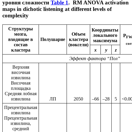
уровня сложности
Table 1
.
RM ANOVA activation
maps in dichotic listening at different levels of
complexity
Структуры
Координаты
мозга,
Объем
локального
P
FW
входящие в
Полушарие
кластера
максимума
cor
состав
(воксели)
кластера
x
y
z
Эффект фактора “Пол”
Верхняя
височная
извилина
Височная
площадка
Средняя лобная
извилина
ЛП
2050
–66
–28
5
<0.0
Прецентральная
извилина
Прецентральная
извилина,
средний