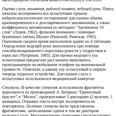
Оценка слуха, внимания, рабочей памяти, ведущей руки
. Перед
началом эксперимента все испытуемые прошли
нейропсихологическое тестирование для оценки объема
кратковременного и долговременного запоминания, а также
коэффициента запоминания по методике “Заучивание 10
слов” (Лурия, 1962), функции внимания с помощью
буквенных таблиц Шульте (Римский, Римская, 1995).
Оценивали среднее время выполнения задачи по 4 таблицам.
Определение ведущей руки выполнялось при помощи
сенсибилизированного опросника рукости у подростков и
взрослых (Чуприков, 1985). Для оценки ведущего уха
испытуемым предлагали расслышать звукозапись,
проигрываемую на мобильном телефоне на минимальной
громкости. Отмечали, к какому уху испытуемый в первую
очередь подносит устройство. Для оценки слуха у
испытуемых использовался медицинский камертон.
Стимулы
. В качестве стимулов использовали фрагменты
аудиозаписи из произведений А. Куприна “Гранатовый
браслет” и “Молох”, произносимые 3 дикторами (2 мужчин, 1
женщина). Отрывки текста внутри эксперимента не
повторялись. Целевые стимулы были представлены
фрагментами, записанными одним и тем же диктором
мужского пола. Маскирующими стимулами (дистракторами)