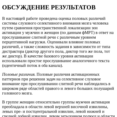
ОБСУЖДЕНИЕ РЕЗУЛЬТАТОВ
В настоящей работе проведена оценка половых различий
системы слухового селективного внимания мозга человека
путем сравнения пространственной локализации зон
активации у мужчин и женщин (по данным фМРТ) в ответ на
прослушивание слитной речи с различным уровнем
перцептивной нагрузки. Оценивали влияние половых
различий, а также сложность задания в зависимости от типа
дистрактора (диктор другого пола, диктор того же пола, тот
же диктор). В качестве базового уровня активации
использовали простое прослушивание аналогичного текста
(идентичный поток в оба канала).
Половые различия.
Половые различия активационных
паттернов при решении задач на селективное слуховое
внимание при прослушивании слитной речи наблюдались в
широком ряде областей правого и левого больших полушарий
головного мозга.
В группе женщин относительно группы мужчин активация
преобладала в области левой верхней височной извилины,
левых пре- и постцентральной извилин, левой нижней и
средней лобной извилин, левом затылочном полюсе и области