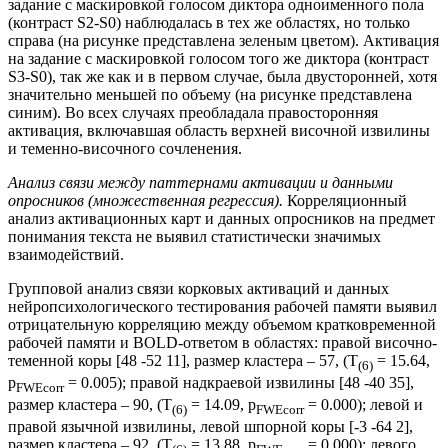
задание с маскировкой голосом диктора одноименного пола
(контраст S2-S0) наблюдалась в тех же областях, но только
справа (на рисунке представлена зеленым цветом). Активация
на задание с маскировкой голосом того же диктора (контраст
S3-S0), так же как и в первом случае, была двусторонней, хотя
значительно меньшей по объему (на рисунке представлена
синим). Во всех случаях преобладала правосторонняя
активация, включавшая область верхней височной извилины
и теменно-височного сочленения.
Анализ связи между паттернами активации и данными
опросников (множественная регрессия).
Корреляционный
анализ активационных карт и данных опросников на предмет
понимания текста не выявил статистически значимых
взаимодействий.
Групповой анализ связи корковых активаций и данных
нейропсихологического тестирования рабочей памяти выявил
отрицательную корреляцию между объемом кратковременной
рабочей памяти и BOLD-ответом в областях: правой височно-
теменной коры [48 -52 11], размер кластера – 57, (T
= 15.64,
(6)
p
= 0.005); правой надкраевой извилины [48 -40 35],
FWEcorr
размер кластера – 90, (T
= 14.09, p
= 0.000); левой и
(6)
FWEcorr
правой язычной извилины, левой шпорной коры [-3 -64 2],
размер кластера – 92, (T
= 13.88, p
= 0.000); левого