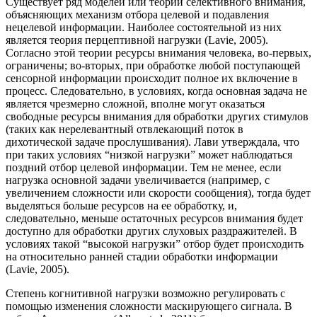
Существует ряд моделей или теорий селективного внимания,
объясняющих механизм отбора целевой и подавления
нецелевой информации. Наиболее состоятельной из них
является теория перцептивной нагрузки (Lavie, 2005).
Согласно этой теории ресурсы внимания человека, во-первых,
ограничены; во-вторых, при обработке любой поступающей
сенсорной информации происходит полное их включение в
процесс. Следовательно, в условиях, когда основная задача не
является чрезмерно сложной, вполне могут оказаться
свободные ресурсы внимания для обработки других стимулов
(таких как нерелевантный отвлекающий поток в
дихотической задаче прослушивания). Лави утверждала, что
при таких условиях “низкой нагрузки” может наблюдаться
поздний отбор целевой информации. Тем не менее, если
нагрузка основной задачи увеличивается (например, с
увеличением сложности или скорости сообщения), тогда будет
выделяться больше ресурсов на ее обработку, и,
следовательно, меньше остаточных ресурсов внимания будет
доступно для обработки других слуховых раздражителей. В
условиях такой “высокой нагрузки” отбор будет происходить
на относительно ранней стадии обработки информации
(Lavie, 2005).
Степень когнитивной нагрузки возможно регулировать с
помощью изменения сложности маскирующего сигнала. В