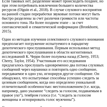
Если таковых нет, разделение может происходить позднее, но
при этом потребовать вовлечения большего количества
ресурсов (Olguin et al., 2018). В случае слухового восприятия
на ранней стадии переработки звуковые потоки могут быть
быстро разделены за счет различия громкости или частоты
основного тона. На более позднем этапе – за счет
синтаксической и семантической информации (Bronkhorst,
2015).
Один из методов изучения селективного слухового внимания
предполагает погружение испытуемого в парадигму
дихотического прослушивания. Первым использовал метод
дихотического прослушивания в области когнитивных
исследований К. Черри более полувека назад (Cherry, 1953;
Cherry, Taylor, 1954). Участникам его исследования
предлагалось прослушать одновременно два потока слуховых
сообщений через наушники и повторить одно сообщение,
передаваемое в одно ухо, игнорируя другое сообщение. Он
обнаружил, что испытуемые способны успешно следить за
целевым сообщением, когда оно определено уникальной
отличительной особенностью: местоположением (т.е. когда,
например, дано указание “следить за голосом, подаваемым в
правое ухо”), тембром голоса (т.е. “следить за голосом
женщины и игнорировать голос мужчины”).