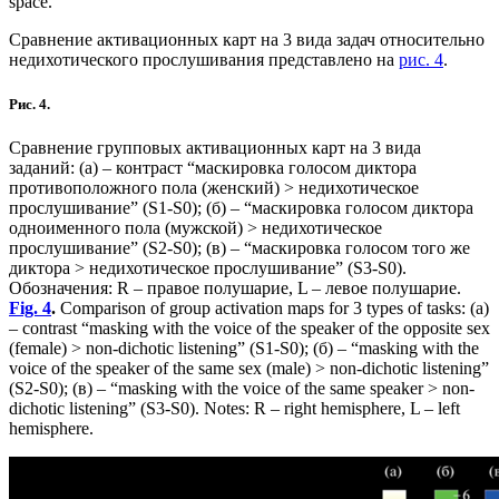
space.
Сравнение активационных карт на 3 вида задач относительно
недихотического прослушивания представлено на
рис. 4
.
Рис. 4.
Сравнение групповых активационных карт на 3 вида
заданий: (а) – контраст “маскировка голосом диктора
противоположного пола (женский) > недихотическое
прослушивание” (S1-S0); (б) – “маскировка голосом диктора
одноименного пола (мужской) > недихотическое
прослушивание” (S2-S0); (в) – “маскировка голосом того же
диктора > недихотическое прослушивание” (S3-S0).
Обозначения: R – правое полушарие, L – левое полушарие.
Fig. 4
.
Comparison of group activation maps for 3 types of tasks: (a)
– contrast “masking with the voice of the speaker of the opposite sex
(female) > non-dichotic listening” (S1-S0); (б) – “masking with the
voice of the speaker of the same sex (male) > non-dichotic listening”
(S2-S0); (в) – “masking with the voice of the same speaker > non-
dichotic listening” (S3-S0). Notes: R – right hemisphere, L – left
hemisphere.