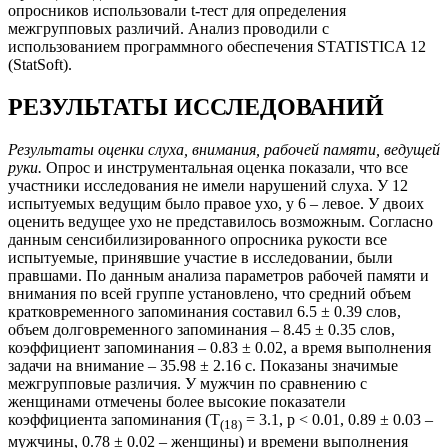
опросников использовали t-тест для определения
межгрупповых различий. Анализ проводили с
использованием программного обеспечения STATISTICA 12
(StatSoft).
РЕЗУЛЬТАТЫ ИССЛЕДОВАНИЙ
Результаты оценки слуха, внимания, рабочей памяти, ведущей
руки.
Опрос и инструментальная оценка показали, что все
участники исследования не имели нарушений слуха. У 12
испытуемых ведущим было правое ухо, у 6 – левое. У двоих
оценить ведущее ухо не представилось возможным. Согласно
данным сенсибилизированного опросника рукости все
испытуемые, принявшие участие в исследовании, были
правшами. По данным анализа параметров рабочей памяти и
внимания по всей группе установлено, что средний объем
кратковременного запоминания составил 6.5 ± 0.39 слов,
объем долговременного запоминания – 8.45 ± 0.35 слов,
коэффициент запоминания – 0.83 ± 0.02, а время выполнения
задачи на внимание – 35.98 ± 2.16 с. Показаны значимые
межгрупповые различия. У мужчин по сравнению с
женщинами отмечены более высокие показатели
коэффициента запоминания (T
= 3.1, p < 0.01, 0.89 ± 0.03 –
(18)
мужчины, 0.78 ± 0.02 – женщины) и времени выполнения