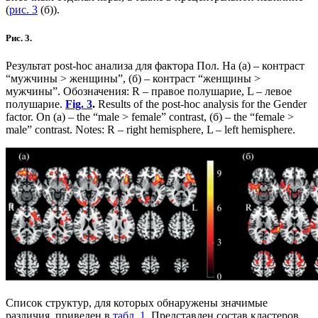
(
рис. 3
(б)).
Рис. 3.
Результат post-hoc анализа для фактора Пол. На (а) – контраст
“мужчины > женщины”, (б) – контраст “женщины >
мужчины”. Обозначения: R – правое полушарие, L – левое
полушарие.
Fig. 3
.
Results of the post-hoc analysis for the Gender
factor. On (a) – the “male > female” contrast, (б) – the “female >
male” contrast. Notes: R – right hemisphere, L – left hemisphere.
Список структур, для которых обнаружены значимые
различия, приведен в
табл. 1
. Представлен состав кластеров,