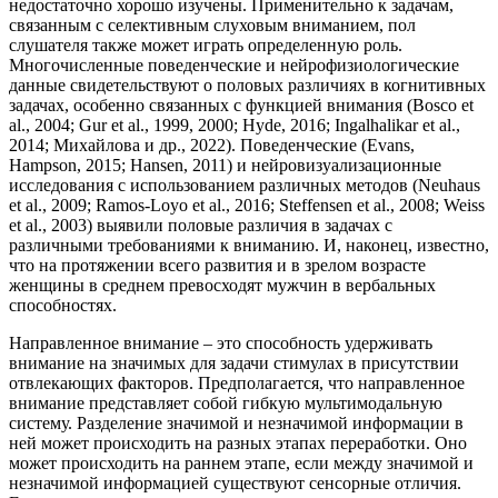
недостаточно хорошо изучены. Применительно к задачам,
связанным с селективным слуховым вниманием, пол
слушателя также может играть определенную роль.
Многочисленные поведенческие и нейрофизиологические
данные свидетельствуют о половых различиях в когнитивных
задачах, особенно связанных с функцией внимания (Bosco et
al., 2004; Gur et al., 1999, 2000; Hyde, 2016; Ingalhalikar et al.,
2014; Михайлова и др., 2022). Поведенческие (Evans,
Hampson, 2015; Hansen, 2011) и нейровизуализационные
исследования с использованием различных методов (Neuhaus
et al., 2009; Ramos-Loyo et al., 2016; Steffensen et al., 2008; Weiss
et al., 2003) выявили половые различия в задачах с
различными требованиями к вниманию. И, наконец, известно,
что на протяжении всего развития и в зрелом возрасте
женщины в среднем превосходят мужчин в вербальных
способностях.
Направленное внимание – это способность удерживать
внимание на значимых для задачи стимулах в присутствии
отвлекающих факторов. Предполагается, что направленное
внимание представляет собой гибкую мультимодальную
систему. Разделение значимой и незначимой информации в
ней может происходить на разных этапах переработки. Оно
может происходить на раннем этапе, если между значимой и
незначимой информацией существуют сенсорные отличия.