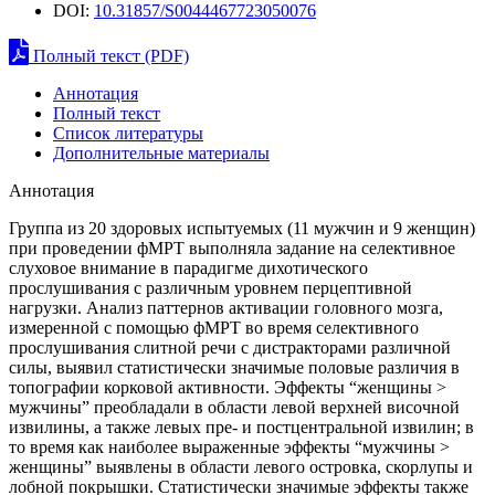
DOI:
10.31857/S0044467723050076
Полный текст (PDF)
Аннотация
Полный текст
Список литературы
Дополнительные материалы
Аннотация
Группа из 20 здоровых испытуемых (11 мужчин и 9 женщин)
при проведении фМРТ выполняла задание на селективное
слуховое внимание в парадигме дихотического
прослушивания с различным уровнем перцептивной
нагрузки. Анализ паттернов активации головного мозга,
измеренной с помощью фМРТ во время селективного
прослушивания слитной речи с дистракторами различной
силы, выявил статистически значимые половые различия в
топографии корковой активности. Эффекты “женщины >
мужчины” преобладали в области левой верхней височной
извилины, а также левых пре- и постцентральной извилин; в
то время как наиболее выраженные эффекты “мужчины >
женщины” выявлены в области левого островка, скорлупы и
лобной покрышки. Статистически значимые эффекты также