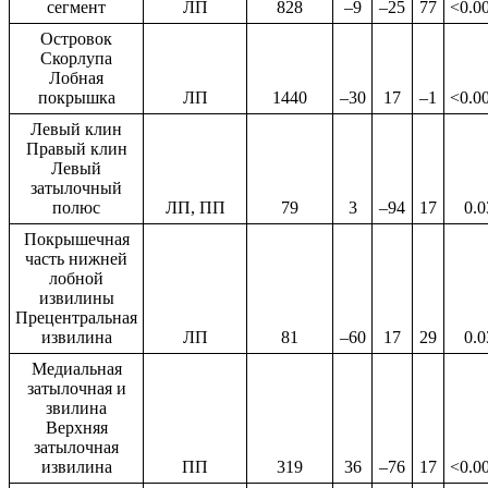
сегмент
ЛП
828
–9
–25
77
<0.0
Островок
Скорлупа
Лобная
покрышка
ЛП
1440
–30
17
–1
<0.0
Левый клин
Правый клин
Левый
затылочный
полюс
ЛП, ПП
79
3
–94
17
0.0
Покрышечная
часть нижней
лобной
извилины
Прецентральная
извилина
ЛП
81
–60
17
29
0.0
Медиальная
затылочная и
звилина
Верхняя
затылочная
извилина
ПП
319
36
–76
17
<0.0