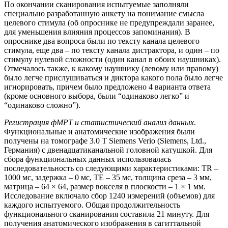
По окончании сканирования испытуемые заполняли
специально разработанную анкету на понимание смысла
целевого стимула (об опроснике не предупреждали заранее,
для уменьшения влияния процессов запоминания). В
опроснике два вопроса были по тексту канала целевого
стимула, еще два – по тексту канала дистрактора, и один – по
стимулу нулевой сложности (один канал в обоих наушниках).
Отмечалось также, к какому наушнику (левому или правому)
было легче прислушиваться и диктора какого пола было легче
игнорировать, причем было предложено 4 варианта ответа
(кроме основного выбора, были “одинаково легко” и
“одинаково сложно”).
Регистрация фМРТ и статистический анализ данных
.
Функциональные и анатомические изображения были
получены на томографе 3.0 T Siemens Verio (Siemens, Ltd.,
Германия) с двенадцатиканальной головной катушкой. Для
сбора функциональных данных использовалась
последовательность со следующими характеристиками: TR –
1000 мс, задержка – 0 мс, TE – 35 мс, толщина среза – 3 мм,
матрица – 64 × 64, размер вокселя в плоскости – 1 × 1 мм.
Исследование включало сбор 1240 измерений (объемов) для
каждого испытуемого. Общая продолжительность
функционального сканирования составила 21 минуту. Для
получения анатомического изображения в сагиттальной