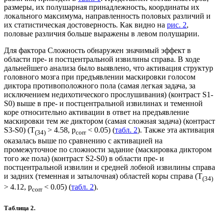
размеры, их полушарная принадлежность, координаты их
локального максимума, направленность половых различий и
их статистическая достоверность. Как видно на
рис. 2
,
половые различия больше выражены в левом полушарии.
Для фактора Сложность обнаружен значимый эффект в
области пре- и постцентральной извилины справа. В ходе
дальнейшего анализа было выявлено, что активация структур
головного мозга при предъявлении маскировки голосом
диктора противоположного пола (самая легкая задача, за
исключением недихотического прослушивания) (контраст S1-
S0) выше в пре- и постцентральной извилинах и теменной
коре относительно активации в ответ на предъявление
маскировки тем же диктором (самая сложная задача) (контраст
S3-S0) (T
> 4.58, p
< 0.05) (
табл. 2
). Также эта активация
(34)
сorr
оказалась выше по сравнению с активацией на
промежуточное по сложности задание (маскировка диктором
того же пола) (контраст S2-S0) в области пре- и
постцентральной извилин и средней лобной извилины справа
и задних (теменная и затылочная) областей коры справа (T
(34)
> 4.12, p
< 0.05) (
табл. 2
).
сorr
Таблица 2.