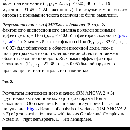
задачи на внимание (T
= 2.33, p < 0.05, 40.51 ± 3.19 –
(18)
мужчины, 31.45 ± 2.24 – женщины). По результатам анкетного
опроса на понимание текста различия не были выявлены.
Результаты анализа фМРТ-исследования.
В ходе 2-
факторного дисперсионного анализа выявлен значимый
эффект фактора Пол (p
< < 0.05) и фактора Сложность (
рис.
corr
2
,
табл. 1
). Значимый эффект фактора Пол (F
> 32.61, p
(1,34)
corr
< 0.05) был обнаружен в области височной доли, пре- и
постцентральной извилин, затылочной области, а также в
области левой лобной доли. Значимый эффект фактора
Сложность (F
= 27.38, p
< 0.05) был обнаружен в
(1,34)
corr
правых пре- и постцентральной извилинах.
Рис. 2.
Результаты дисперсионного анализа (RM ANOVA 2 × 3)
групповых активационных карт с факторами Пол и
Сложность. Обозначения: R – правое полушарие, L – левое
полушарие.
Fig. 2
.
Results of analysis of variance (RM ANOVA 2
× 3) of group activation maps with factors Gender and Complexity.
Notes: R – right hemisphere, L – left hemisphere.