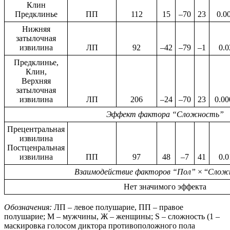
Клин
Предклинье
ПП
112
15
–70
23
0.0
Нижняя
затылочная
извилина
ЛП
92
–42
–79
–1
0.0
Предклинье,
Клин,
Верхняя
затылочная
извилина
ЛП
206
–24
–70
23
0.00
Эффект фактора “Сложность”
Прецентральная
извилина
Постценральная
извилина
ПП
97
48
–7
41
0.0
Взаимодействие факторов “Пол”
× “
Слож
Нет значимого эффекта
Обозначения:
ЛП – левое полушарие, ПП – правое
полушарие; M – мужчины, Ж – женщины; S – сложность (1 –
маскировка голосом диктора противоположного пола