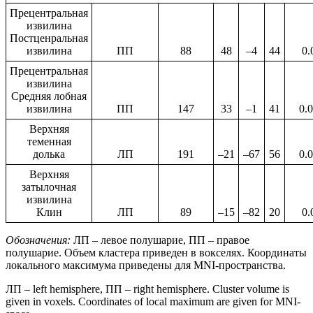
Прецентральная
извилина
Постценральная
извилина
ПП
88
48
–4
44
0.
Прецентральная
извилина
Средняя лобная
извилина
ПП
147
33
–1
41
0.
Верхняя
теменная
долька
ЛП
191
–21
–67
56
0.
Верхняя
затылочная
извилина
Клин
ЛП
89
–15
–82
20
0.
Обозначения:
ЛП – левое полушарие, ПП – правое
полушарие. Объем кластера приведен в вокселях. Координаты
локального максимума приведены для MNI-пространства.
ЛП – left hemisphere, ПП – right hemisphere. Cluster volume is
given in voxels. Coordinates of local maximum are given for MNI-