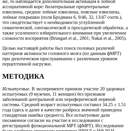
же, то наблюдается дополнительная активация в лобной
ассоциативной коре: билатеральные прецентральные
извилины, средние лобные извилины, поясные извилины,
лобные покрышки (поля Бродмана 6, 9/46, 32, 13/47 соотв.),
что свидетельствует о необходимости углубленной
семантической, синтаксической и просодической обработки, а
также усиленного избирательного внимания при увеличении
сложности восприятия (Brungart et al., 2001; Nakai et al., 2005).
Целью настоящей работы был поиск половых различий
паттернов активности головного мозга (по данным фМРТ)
при дихотическом прослушивании с различным уровнем
перцептивной нагрузки.
МЕТОДИКА
Испытуемые.
В эксперименте приняли участие 20 здоровых
испытуемых (9 мужчин, 11 женщин) без признаков
заболеваний центральной или периферической нервной
системы. Средний возраст испытуемых составил 34.25 ± 1.51
года (здесь и далее в качестве разброса значений приведена
стандартная ошибка среднего). Все испытуемые дали
письменное согласие на участие в исследовании с
регистрацией функциональной МРТ (фМРТ). Исследование
было одобрено этическим комитетом ИВНД и НФ РАН.