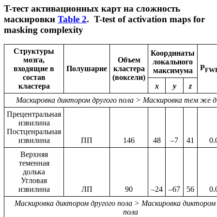
T-тест активационных карт на сложность
маскировки
Table 2
.
T-test of activation maps for
masking complexity
Структуры
Координаты
мозга,
Объем
локального
P
входящие в
Полушарие
кластера
максимума
FWE
состав
(воксели)
кластера
x
y
z
Маскировка диктором другого пола > Маскировка тем же 
Прецентральная
извилина
Постценральная
извилина
ПП
146
48
–7
41
0.
Верхняя
теменная
долька
Угловая
извилина
ЛП
90
–24
–67
56
0.
Маскировка диктором другого пола > Маскировка диктором
пола