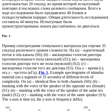
длительностью 20 секунд, во время которой испытуемый
повторял 4 последних слова целевого сообщения. Всего в
ходе исследования было предъявлено 40 блоков в
псевдослучайном порядке. Общая длительность исследования
составила 44 минуты. Испытуемые были
проинструктированы лежать расслабленно, не двигаться.
Рис. 1.
Пример спектрограмм стимульного материала (на отрезке 35
секунд) различного уровня сложности. На (а) – идентичный
поток в оба канала (S0); (б) – маскировка голосом диктора
противоположного пола (женский) (S1); (в) – маскировка
голосом диктора того же пола (мужской) (S2); (г) –
маскировка голосом того же диктора (S3). Ось
х
– время (с),
ось
y
– частота (кГц).
Fig. 1
.
Example spectrograms of stimulus
material (on a segment of 35 seconds) of different levels of
complexity. On (a) – identical flow to both channels (S0); (б) –
masking with the voice of the speaker of the opposite sex (female)
(S1); (в) – masking with the voice of the speaker of the same sex
(male) (S2); (г) – masking with the voice of the same speaker (S3).
The x-axis is time (s), the y-axis is frequency (kHz).