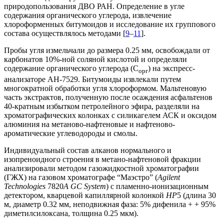
природопользования ДВО РАН. Определение в угле
содержания органического углерода, извлечение
хлороформенных битумоидов и исследование их группового
состава осуществлялось методами [
9
–
11
].
Пробы угля измельчали до размера 0.25 мм, освобождали от
карбонатов 10%-ной соляной кислотой и определяли
содержание органического углерода (С
) на экспресс-
орг
анализаторе АН-7529. Битумоиды извлекали путем
многократной обработки угля хлороформом. Мальтеновую
часть экстрактов, полученную после осаждения асфальтенов
40-кратным избытком петролейного эфира, разделяли на
хроматографических колонках с силикагелем АСК и оксидом
алюминия на метаново-нафтеновые и нафтеново-
ароматические углеводороды и смолы.
Индивидуальный состав алканов нормального и
изопреноидного строения в метано-нафтеновой фракции
анализировали методом газожидкостной хроматографии
(ГЖХ) на газовом хроматографе “Маэстро” (
Agilent
Technologies
7820
A
GC System
) с пламенно-ионизационным
детектором, кварцевой капиллярной колонкой
HP
5 (длина 30
м, диаметр 0.32 мм, неподвижная фаза: 5% дифенила + + 95%
диметилсилоксана, толщина 0.25 мкм).