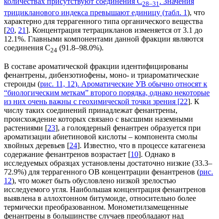
количествах присутствуют соединения C
. Значения
28–31
трицикланового индекса превышают единицу (
табл. 1
), что
характерно для террагенного типа органического вещества
[
20
,
21
]. Концентрация тетрацикланов изменяется от 3.1 до
12.1%. Главными компонентами данной фракции являются
соединения C
(91.8–98.0%).
24
В составе ароматической фракции идентифицированы
фенантрены, дибензотиофены, моно- и триароматические
стероиды (
рис. 11, 12
). Ароматические УВ обычно относят к
“биологическим меткам” второго порядка, однако некоторые
из них очень важны с геохимической точки зрения [
22
]. К
числу таких соединений принадлежат фенантрены,
происхождение которых связано с высшими наземными
растениями [
23
], а голоядерный фенантрен образуется при
ароматизации абиетиновой кислоты – компонента смолы
хвойных деревьев [
24
]. Известно, что в процессе катагенеза
содержание фенантренов возрастает [
10
]. Однако в
исследуемых образцах установлены достаточно низкие (33.3–
72.9%) для террагенного ОВ концентрации фенантренов (
рис.
12
), что может быть обусловлено низкой зрелостью
исследуемого угля. Наибольшая концентрация фенантренов
выявлена в аллохтонном битумоиде, относительно более
термически преобразованном. Монометилзамещенные
фенантрены в большинстве случаев преобладают над