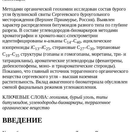
Методами органической геохимии исследован состав бурого
угля бузулинской свиты Сергеевского буроугольного
месторождения (Верхнее Приамурье, Россия). Выявлен
характер распределения битумоидов разного типа по глубине
разреза. В составе углеводородов-биомаркеров методами
хроматографии и хромато-масс-спектрометрии
идентифицированы
н
-алканы C
–C
, ациклические
14
40
изопреноиды
i
C
–
i
C
, стерановые C
–C
, терпановые
13
25
27
30
C
–C
структуры (гопаны и гомогопаны, моретаны, три- и
19
35
татрацикланы), ароматические углеводороды (фенантрены,
дибензотиофены, моно- и триароматические стероиды).
Показано, что главный источник террагенного органического
вещества сергеевского угля – высшая наземная
растительность. Вклад аквагенного биоматериала обусловлен
сменой фациальных режимов угленакопления.
КЛЮЧЕВЫЕ СЛОВА:
геохимия
,
бурый уголь
,
типы
битумоидов
,
углеводороды-биомаркеры
,
террагенное
органическое вещество
ВВЕДЕНИЕ