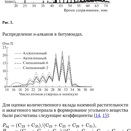
Рис. 5.
Распределение
н
-алканов в битумоидах.
Для оценки количественного вклада наземной растительности
и аквагенного материала в формирование угольного вещества
были рассчитаны следующие коэффициенты [
14
,
15
]:
=
(
C
+
C
)
/
(
C
+
C
+
C
+
C
)
,
P
23
25
23
25
29
31
a
q