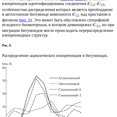
изопреноидов идентифицированы соединения
i
C
–
i
C
,
13
25
особенностью распределения которых является преобладание
в автохтонном битумоиде компонента
i
C
над пристаном и
21
фитаном (
рис. 6
). Это может быть обусловлено спецификой
исходного биоматериала, в котором доминировал
i
C
, но при
21
миграции битумоидов могло происходить перераспределение
изопреноидных структур.
Рис. 6.
Распределение ациклических изопреноидов в битумоидах.