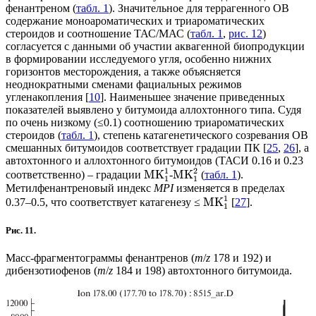
фенантреном (
табл. 1
). Значительное для террагенного ОВ
содержание моноароматических и триароматических
стероидов и соотношение ТАС/МАС (
табл. 1
,
рис. 12
)
согласуется с данными об участии аквагенной биопродукции
в формировании исследуемого угля, особенно нижних
горизонтов месторождения, а также объясняется
неоднократными сменами фациальных режимов
угленакопления [
10
]. Наименьшее значение приведенных
показателей выявлено у битумоида аллохтонного типа. Судя
по очень низкому (≤0.1) соотношению триароматических
стероидов (
табл. 1
), степень катагенетического созревания ОВ
смешанных битумоидов соответствует градации ПК [
25
,
26
], а
автохтонного и аллохтонного битумоидов (ТАСИ 0.16 и 0.23
1
2
MK
MK
соответственно) – градации
-
(
табл. 1
).
1
1
Метилфенантреновый индекс
MPI
изменяется в пределах
1
MK
0.37–0.5, что соответствует катагенезу ≤
[
27
].
1
Рис. 11.
Масс-фрагментограммы фенантренов (
m
/
z
178 и 192) и
дибензотиофенов (
m
/
z
184 и 198) автохтонного битумоида.