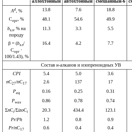
аллохтонный
автохтонный
смешанный-6
с
d
13.8
7.6
18.8
A
, %
С
, %
48.1
54.6
49.9
орг
b
, % на
11.3
3.3
5.5
хл
породу
β = (
b
/
16.4
4.2
7.7
хл
С
⋅
орг
100/1.43), %
Состав
н
-алканов и изопреноидных УВ
CPI
5.4
5.0
3.6
n
С
/
n
С
2.6
137
17
27
17
P
0.16
0.25
0.31
aq
P
0.86
0.78
0.74
wax
Σ
n
C
/Σ
izo
C
20.3
434.4
123.1
i
i
Pr
/
Ph
1.2
0.8
0.9
Pr
/
n
C
0.6
0.4
0.4
17