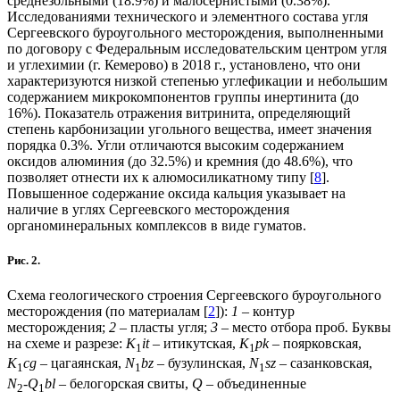
среднезольными (18.9%) и малосернистыми (0.38%).
Исследованиями технического и элементного состава угля
Сергеевского буроугольного месторождения, выполненными
по договору с Федеральным исследовательским центром угля
и углехимии (г. Кемерово) в 2018 г., установлено, что они
характеризуются низкой степенью углефикации и небольшим
содержанием микрокомпонентов группы инертинита (до
16%). Показатель отражения витринита, определяющий
степень карбонизации угольного вещества, имеет значения
порядка 0.3%. Угли отличаются высоким содержанием
оксидов алюминия (до 32.5%) и кремния (до 48.6%), что
позволяет отнести их к алюмосиликатному типу [
8
].
Повышенное содержание оксида кальция указывает на
наличие в углях Сергеевского месторождения
органоминеральных комплексов в виде гуматов.
Рис. 2.
Схема геологического строения Сергеевского буроугольного
месторождения (по материалам [
2
]):
1
– контур
месторождения;
2
– пласты угля;
3
– место отбора проб. Буквы
на схеме и разрезе:
K
it
– итикутская,
K
pk
– поярковская,
1
1
K
cg
– цагаянская,
N
bz
– бузулинская,
N
sz
– сазанковская,
1
1
1
N
-Q
bl
– белогорская свиты,
Q
– объединенные
2
1