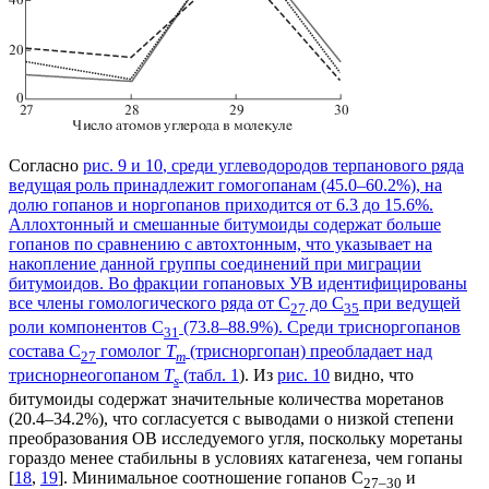
Согласно
рис. 9 и 10
, среди углеводородов терпанового ряда
ведущая роль принадлежит гомогопанам (45.0–60.2%), на
долю гопанов и норгопанов приходится от 6.3 до 15.6%.
Аллохтонный и смешанные битумоиды содержат больше
гопанов по сравнению с автохтонным, что указывает на
накопление данной группы соединений при миграции
битумоидов. Во фракции гопановых УВ идентифицированы
все члены гомологического ряда от С
до С
при ведущей
27
35
роли компонентов С
(73.8–88.9%). Среди трисноргопанов
31
состава C
гомолог
T
(трисноргопан) преобладает над
27
m
триснорнеогопаном
T
(
табл. 1
). Из
рис. 10
видно, что
s
битумоиды содержат значительные количества моретанов
(20.4–34.2%), что согласуется с выводами о низкой степени
преобразования ОВ исследуемого угля, поскольку моретаны
гораздо менее стабильны в условиях катагенеза, чем гопаны
[
18
,
19
]. Минимальное соотношение гопанов С
и
27–30