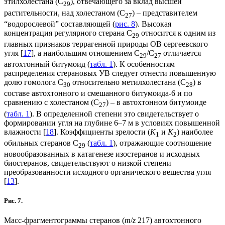
этилхолестана (С
), отвечающего за вклад высшей
29
растительности, над холестаном (С
) – представителем
27
“водорослевой” составляющей (
рис. 8
). Высокая
концентрация регулярного стерана С
относится к одним из
29
главных признаков террагенной природы ОВ сергеевского
угля [
17
], а наибольшим отношением C
/C
отличается
29
27
автохтонный битумоид (
табл. 1
). К особенностям
распределения стерановых УВ следует отнести повышенную
долю гомолога С
относительно метилхолестана (С
) в
30
28
составе автохтонного и смешанного битумоида-6 и по
сравнению с холестаном (С
) – в автохтонном битумоиде
27
(
табл. 1
). В определенной степени это свидетельствует о
формировании угля на глубине 6–7 м в условиях повышенной
влажности [
18
]. Коэффициенты зрелости (
К
и
К
) наиболее
1
2
обильных стеранов C
(
табл. 1
), отражающие соотношение
29
новообразованных в катагенезе изостеранов и исходных
биостеранов, свидетельствуют о низкой степени
преобразованности исходного органического вещества угля
[
13
].
Рис. 7.
Масс-фрагментограммы стеранов (
m
/
z
217) автохтонного