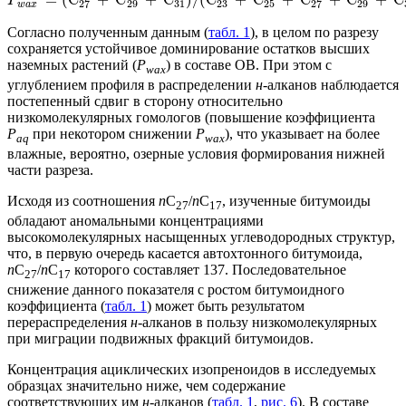
=
(
C
+
C
+
C
)
/
(
C
+
C
+
C
+
C
+
C
P
27
29
31
23
25
27
29
w
a
x
Согласно полученным данным (
табл. 1
), в целом по разрезу
сохраняется устойчивое доминирование остатков высших
наземных растений (
P
) в составе ОВ. При этом с
wax
углублением профиля в распределении
н
-алканов наблюдается
постепенный сдвиг в сторону относительно
низкомолекулярных гомологов (повышение коэффициента
P
при некотором снижении
P
), что указывает на более
aq
wax
влажные, вероятно, озерные условия формирования нижней
части разреза.
Исходя из соотношения
n
С
/
n
С
, изученные битумоиды
27
17
обладают аномальными концентрациями
высокомолекулярных насыщенных углеводородных структур,
что, в первую очередь касается автохтонного битумоида,
n
С
/
n
С
которого составляет 137. Последовательное
27
17
снижение данного показателя с ростом битумоидного
коэффициента (
табл. 1
) может быть результатом
перераспределения
н-
алканов в пользу низкомолекулярных
при миграции подвижных фракций битумоидов.
Концентрация ациклических изопреноидов в исследуемых
образцах значительно ниже, чем содержание
соответствующих им
н
-алканов (
табл. 1
,
рис. 6
). В составе