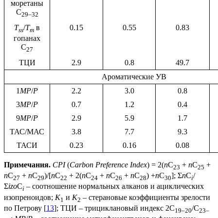
моретаны
С
29–32
T
/
T
в
0.15
0.55
0.83
ss
m
гопанах
С
27
ТЦИ
2.9
0.8
49.7
Ароматические УВ
1
MP
/
P
2.2
3.0
0.8
3
MP
/
P
0.7
1.2
0.4
9
MP
/
P
2.9
5.9
1.7
ТАС/МАС
3.8
7.7
9.3
ТАСИ
0.23
0.16
0.08
Примечания.
CPI
(
Carbon Preference Index
) = 2(
n
C
+
n
C
+
23
25
n
C
+
n
C
)/[
n
C
+ 2(
n
C
+
n
C
+
n
C
) +
n
C
]; Σ
n
C
/
27
29
22
24
26
28
30
i
Σ
izo
C
– соотношение нормальных алканов и ациклических
i
изопреноидов;
К
и
К
– стерановые коэффициенты зрелости
1
2
по Петрову [
13
]; ТЦИ – трициклановый индекс 2C
/C
19–20
23–