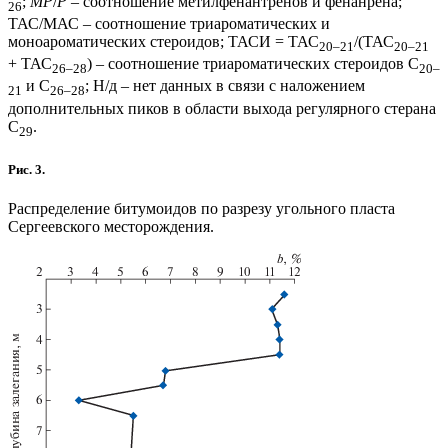
;
MP
/
P
– соотношение метилфенантренов и фенанрена;
26
ТАС/МАС – соотношение триароматических и
моноароматических стероидов; ТАСИ = ТАС
/(ТАС
20–21
20–21
+ ТАС
) – соотношение триароматических стероидов C
26–28
20–
и C
; Н/д – нет данных в связи с наложением
21
26–28
дополнительных пиков в области выхода регулярного стерана
С
.
29
Рис. 3.
Распределение битумоидов по разрезу угольного пласта
Сергеевского месторождения.