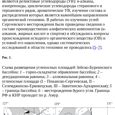
являются реликтовые углеводороды (УВ):
н
-алканы,
изопреноиды, циклические углеводороды стеранового и
терпанового рядов, ароматические УВ, изучение состава и
распределения которых является важнейшим направлением
органической геохимии. В работах по изучению углей
Сергеевского месторождения были приведены сведения о
составе преимущественно алифатических компонентов (
н
-
алканов, жирных кислот и спиртов) и обсуждались вопросы
происхождения исходного органического вещества (ОВ) и
условий его накопления, однако систематических
исследований в области геохимии не проводилось [
5
–
7
].
Рис. 1.
Схема размещения угленосных площадей Зейско-Буреинского
бассейна:
1
– горно-складчатое обрамление бассейна;
2
–
денудационная равнина;
3
– аллювиальная равнина;
4
–
угленосные площади (I – Пиканcко-Сергеевская, II –
Селемджинско-Ерковецская, III – Завитинско-Архаринская);
5
– граница бассейна;
6
– месторождения бурого угля. Граница
РФ и КНР проходит по р. Амур.