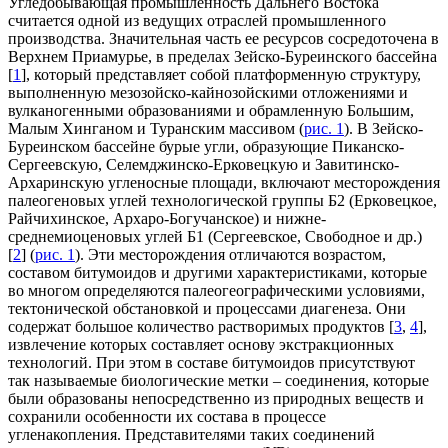
Угледобывающая промышленность Дальнего Востока
считается одной из ведущих отраслей промышленного
производства. Значительная часть ее ресурсов сосредоточена в
Верхнем Приамурье, в пределах Зейско-Буреинского бассейна
[
1
], который представляет собой платформенную структуру,
выполненную мезозойско-кайнозойскими отложениями и
вулканогенными образованиями и обрамленную Большим,
Малым Хинганом и Туранским массивом (
рис. 1
). В Зейско-
Буреинском бассейне бурые угли, образующие Пиканско-
Сергеевскую, Селемджинско-Ерковецкую и Завитинско-
Архаринскую угленосные площади, включают месторождения
палеогеновых углей технологической группы Б2 (Ерковецкое,
Райчихинское, Архаро-Богучанское) и нижне-
среднемиоценовых углей Б1 (Сергеевское, Свободное и др.)
[
2
] (
рис. 1
). Эти месторождения отличаются возрастом,
составом битумоидов и другими характеристиками, которые
во многом определяются палеогеографическими условиями,
тектонической обстановкой и процессами диагенеза. Они
содержат большое количество растворимых продуктов [
3
,
4
],
извлечение которых составляет основу экстракционных
технологий. При этом в составе битумоидов присутствуют
так называемые биологические метки – соединения, которые
были образованы непосредственно из природных веществ и
сохранили особенности их состава в процессе
угленакопления. Представителями таких соединений