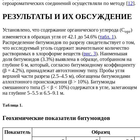
сероароматических соединений осуществляли по методу [
12
].
РЕЗУЛЬТАТЫ И ИХ ОБСУЖДЕНИЕ
Установлено, что содержание органического углерода (C
)
орг
изменяется в образцах угля от 42.1 до 54.6% (
табл. 1
).
Распределение битумоидов по разрезу свидетельствует о том,
что исследуемый уголь содержит значительное количество
растворимых в хлороформе веществ (
рис. 3
). Наименьшая
доля битумоидов (3.3%) выявлена в образце, отобранном на
глубине 6 м, который, согласно битумоидному коэффициенту
(β = 4.2%), принадлежат автохтонному типу. Пробы угля
верхней части разреза (2.5–4.5 м), обогащены битумоидами
аллохтонного происхождения (β > 10%). Битумоиды
смешанного типа (5 < β < 10%) содержатся в угле, залегающем
на глубине 5–5.5 и 6.5–9.1 м.
Таблица 1.
Геохимические показатели битумоидов
Показатель
Образец