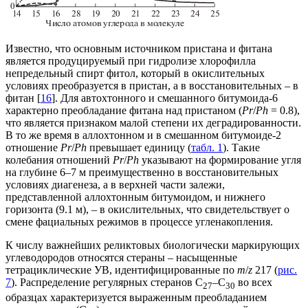
Известно, что основным источником пристана и фитана
является продуцируемый при гидролизе хлорофилла
непредельный спирт фитол, который в окислительных
условиях преобразуется в пристан, а в восстановительных – в
фитан [
16
]. Для автохтонного и смешанного битумоида-6
характерно преобладание фитана над пристаном (
Pr
/
Ph
= 0.8),
что является признаком малой степени их деградированности.
В то же время в аллохтонном и в смешанном битумоиде-2
отношение
Pr
/
Ph
превышает единицу (
табл. 1
). Такие
колебания отношений
Pr
/
Ph
указывают на формирование угля
на глубине 6–7 м преимущественно в восстановительных
условиях диагенеза, а в верхней части залежи,
представленной аллохтонным битумоидом, и нижнего
горизонта (9.1 м), – в окислительных, что свидетельствует о
смене фациальных режимов в процессе угленакопления.
К числу важнейших реликтовых биологически маркирующих
углеводородов относятся стераны – насыщенные
тетрациклические УВ, идентифицированные по
m
/
z
217 (
рис.
7
). Распределение регулярных стеранов С
–С
во всех
27
30
образцах характеризуется выраженным преобладанием