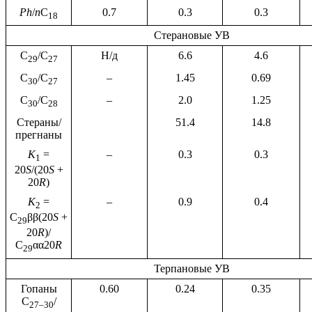
Ph
/
n
C
0.7
0.3
0.3
18
Стерановые УВ
C
/C
Н/д
6.6
4.6
29
27
C
/C
–
1.45
0.69
30
27
C
/C
–
2.0
1.25
30
28
Стераны/
51.4
14.8
прегнаны
К
=
–
0.3
0.3
1
20
S
/(20
S
+
20
R
)
К
=
–
0.9
0.4
2
С
ββ(20
S
+
29
20
R
)/
С
αα20
R
29
Терпановые УВ
Гопаны
0.60
0.24
0.35
С
/
27–30