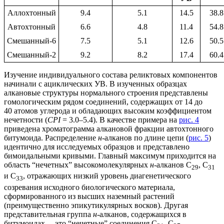
Аллохтонный
9.4
5.1
14.5
38.8
Автохтонный
6.6
4.8
11.4
54.8
Смешанный-6
7.5
5.1
12.6
50.5
Смешанный-2
9.2
8.2
17.4
60.4
Изучение индивидуального состава реликтовых компонентов
начинали с ациклических УВ. В изученных образцах
алкановые структуры нормального строения представлены
гомологическим рядом соединений, содержащих от 14 до
40 атомов углерода и обладающих высоким коэффициентом
нечетности (
CPI
= 3.0–5.4). В качестве примера на
рис. 4
приведена хроматограмма алкановой фракции автохтонного
битумоида. Распределение
н
-алканов по длине цепи (
рис. 5
)
идентично для исследуемых образцов и представлено
бимоидальными кривыми. Главный максимум приходится на
область “нечетных” высокомолекулярных
н
-алканов С
, С
29
31
и С
, отражающих низкий уровень диагенетического
33
созревания исходного биологического материала,
сформированного из высших наземный растений
(преимущественно эпикутикулярных восков). Другая
представительная группа
н
-алканов, содержащихся в
битумоидах, – это “нечетные” соединения C
–C
,