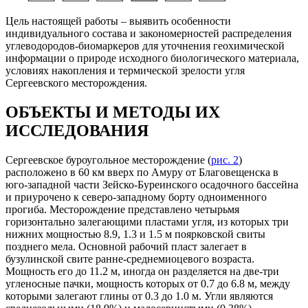
Цель настоящей работы – выявить особенности
индивидуального состава и закономерностей распределения
углеводородов-биомаркеров для уточнения геохимической
информации о природе исходного биологического материала,
условиях накопления и термической зрелости угля
Сергеевского месторождения.
ОБЪЕКТЫ И МЕТОДЫ ИХ
ИССЛЕДОВАНИЯ
Сергеевское буроугольное месторождение (
рис. 2
)
расположено в 60 км вверх по Амуру от Благовещенска в
юго-западной части Зейско-Буреинского осадочного бассейна
и приурочено к северо-западному борту одноименного
прогиба. Месторождение представлено четырьмя
горизонтально залегающими пластами угля, из которых три
нижних мощностью 8.9, 1.3 и 1.5 м поярковской свиты
позднего мела. Основной рабочий пласт залегает в
бузулинской свите ранне-среднемиоцевого возраста.
Мощность его до 11.2 м, иногда он разделяется на две-три
угленосные пачки, мощность которых от 0.7 до 6.8 м, между
которыми залегают глины от 0.3 до 1.0 м. Угли являются