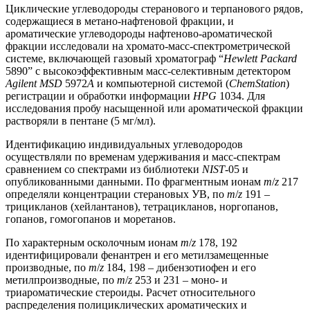
Циклические углеводороды стеранового и терпанового рядов,
содержащиеся в метано-нафтеновой фракции, и
ароматические углеводороды нафтеново-ароматической
фракции исследовали на хромато-масс-спектрометрической
системе, включающей газовый хроматограф “
Hewlett Packard
5890” с высокоэффективным масс-селективным детектором
Agilent
MSD
5972
A
и компьютерной системой (
ChemStation
)
регистрации и обработки информации
HPG
1034. Для
исследования пробу насыщенной или ароматической фракции
растворяли в пентане (5 мг/мл).
Идентификацию индивидуальных углеводородов
осуществляли по временам удерживания и масс-спектрам
сравнением со спектрами из библиотеки
NISТ
-05 и
опубликованными данными. По фрагментным ионам
m
/
z
217
определяли концентрации стерановых УВ, по
m
/
z
191 –
трицикланов (хейлантанов), тетрацикланов, норгопанов,
гопанов, гомогопанов и моретанов.
По характерным осколочным ионам
m
/
z
178, 192
идентифицировали фенантрен и его метилзамещенные
производные, по
m
/
z
184, 198 – дибензотиофен и его
метилпроизводные, по
m
/
z
253 и 231 – моно- и
триароматические стероиды. Расчет относительного
распределения полициклических ароматических и