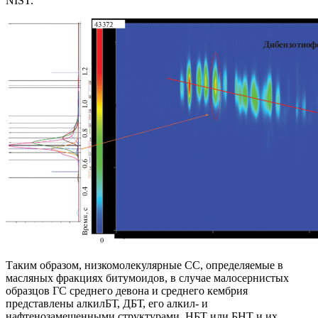
NIST.
Таким образом, низкомолекулярные СС, определяемые в
масляных фракциях битумоидов, в случае малосернистых
образцов ГС среднего девона и среднего кембрия
представлены алкилБТ, ДБТ, его алкил- и
нафтенозамещенными структурами, НБТ или БНТ и их