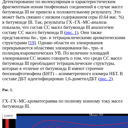
Детектирование по молекулярным и характеристическим
фрагментным ионам тиофеновых соединений в случае масел
битумоида III не привело к положительному результату. Это
может быть связано с низким содержанием серы (0.64 мас. %)
в битумоиде III. Так, результаты ГХ–ГХ–МС-анализа
показали, что состав СС масел битумоида III аналогичен
составу СС масел битумоида II (
рис. 1
). Они также
представлены би-, три- и тетрациклическими ароматическими
структурами [
19
]. Однако области их элюирования
перекрываются областями элюирования би-, три- и
полициклоароматических УВ. По величине площадей
элюирования СС можно говорить о том, что среди СС масел
битумоида III преобладают тетрациклические структуры,
которые в отличие от битумоида II имеют строение
бензонафтотиофена (БНТ) – асимметричного изомера НБТ. В
составе ДБТ идентифицирован 1,6-диметилДБТ (
рис. 2
).
Рис. 1.
ГХ–ГХ–МС‑хроматограмма по полному ионному току масел
битумоида III.