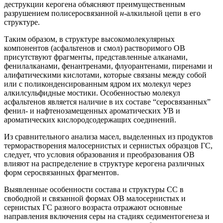
деструкции керогена объясняют преимущественным
разрушением полисеросвязанной
н
-алкильной цепи в его
структуре.
Таким образом, в структуре высокомолекулярных
компонентов (асфальтенов и смол) растворимого ОВ
присутствуют фрагменты, представленные алканами,
фенилалканами, фенантренами, флуорантенами, пиренами и
алифатическими кислотами, которые связаны между собой
или с поликонденсированным ядром их молекул через
алкилсульфидные мостики. Особенностью молекул
асфальтенов является наличие в их составе “серосвязанных”
фенил- и нафтенозамещенных ароматических УВ и
ароматических кислородсодержащих соединений.
Из сравнительного анализа масел, выделенных из продуктов
терморастворения малосернистых и сернистых образцов ГС,
следует, что условия образования и преобразования ОВ
влияют на распределение в структуре керогена различных
форм серосвязанных фрагментов.
Выявленные особенности состава и структуры СС в
свободной и связанной формах ОВ малосернистых и
сернистых ГС разного возраста отражают основные
направления включения серы на стадиях седиментогенеза и