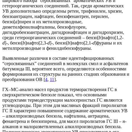
широкого набора “серосвязанных” ароматических УВ и
гетероорганических соединений. Так, среди ароматических
УВ дополнительно определены ретен, трифенилен, хризен,
бензоантрацен, нафтацен, бензофенантрен, перилен,
бензо[
a
]пирен и их метилпроизводные,
диметилфенилнафталины, бензофлуорен,
дигидробензоантрацен, дигидронафтацен и дигидрохризен,
среди гетероорганических соединений – бензо[
b
]нафто[1,2-
d
]-, бензо[
b
]нафто[2,3-
d
]-, бензо[
b
]нафто[2,1-
d
]фураны и их
метилпроизводные и фенилдибензофураны.
Выявленные различия в составе идентифицированных
“серосвязанных” соединений в молекулах смол и асфальтенов
битумоида III, вероятнее всего, определяются особенностями
формирования их структуры на ранних стадиях образования и
преобразования ОВ [
4
,
11
].
ГХ–МС-анализ масел продуктов терморастворения ГС в
сверхкритическом бензоле показал, что основными
продуктами термодеструкции малосернистых ГС являются
углеводороды. При этом для масляных фракций пиролизатов
ГС II характерно повышенное содержание ароматических УВ
– алкилпроизводных бензола, нафталина, антрацена,
фенантрена и бензопирена, для масел пиролизатов ГС III –
н
-
алканов и малоразветвленных алкилпроизводных бензола.
Полициклические ароматические УВ присутствуют в его