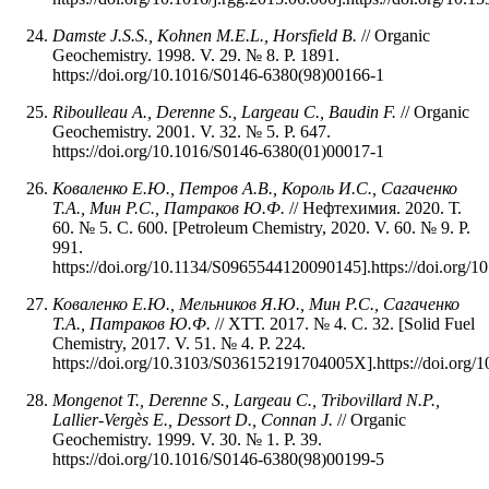
Damste J.S.S., Kohnen M.E.L., Horsfield B.
// Organic
Geochemistry. 1998. V. 29. № 8. P. 1891.
https://doi.org/10.1016/S0146-6380(98)00166-1
Riboulleau A., Derenne S., Largeau C., Baudin F.
// Organic
Geochemistry. 2001. V. 32. № 5. P. 647.
https://doi.org/10.1016/S0146-6380(01)00017-1
Коваленко Е.Ю., Петров А.В., Король И.С., Сагаченко
Т.А., Мин Р.С., Патраков Ю.Ф.
// Нефтехимия. 2020. Т.
60. № 5. С. 600. [Petroleum Chemistry, 2020. V. 60. № 9. P.
991.
https://doi.org/10.1134/S0965544120090145].https://doi.org
Коваленко Е.Ю., Мельников Я.Ю., Мин Р.С., Сагаченко
Т.А., Патраков Ю.Ф.
// ХТТ. 2017. № 4. С. 32. [Solid Fuel
Chemistry, 2017. V. 51. № 4. P. 224.
https://doi.org/10.3103/S036152191704005X].https://doi.or
Mongenot T., Derenne S., Largeau C., Tribovillard N.P.,
Lallier-Vergès E., Dessort D., Connan J.
// Organic
Geochemistry. 1999. V. 30. № 1. P. 39.
https://doi.org/10.1016/S0146-6380(98)00199-5