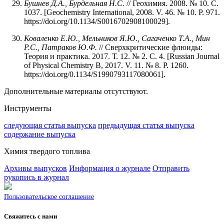
Бушнев Д.А., Бурдельная Н.С.
// Геохимия. 2008. № 10. С.
1037. [Geochemistry International, 2008. V. 46. № 10. P. 971.
https://doi.org/10.1134/S0016702908100029].
Коваленко Е.Ю., Мельников Я.Ю., Сагаченко Т.А., Мин
Р.С., Патраков Ю.Ф.
// Сверхкритические флюиды:
Теория и практика. 2017. Т. 12. № 2. С. 4. [Russian Journal
of Physical Chemistry B, 2017. V. 11. № 8. P. 1260.
https://doi.org/0.1134/S1990793117080061].
Дополнительные материалы отсутствуют.
Инструменты
следующая статья выпуска
предыдущая статья выпуска
содержание выпуска
Химия твердого топлива
Архивы выпусков
Информация о журнале
Отправить
рукопись в журнал
Пользовательское соглашение
Свяжитесь с нами