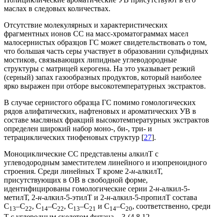
маслах в следовых количествах.
Отсутствие молекулярных и характеристических
фрагментных ионов СС на масс-хроматограммах масел
малосернистых образцов ГС может свидетельствовать о том,
что большая часть серы участвует в образовании сульфидных
мостиков, связывающих липидные углеводородные
структуры с матрицей керогена. На это указывает резкий
(серный) запах газообразных продуктов, который наиболее
ярко выражен при отборе высокотемпературных экстрактов.
В случае сернистого образца ГС помимо гомологических
рядов алифатических, нафтеновых и ароматических УВ в
составе масляных фракций высокотемпературных экстрактов
определен широкий набор моно-, би-, три- и
тетрациклических тиофеновых структур [
27
].
Моноциклические СС представлены алкилТ с
углеводородным заместителем линейного и изопреноидного
строения. Среди линейных Т кроме 2-
н
-алкилТ,
присутствующих в ОВ в свободной форме,
идентифицированы гомологические серии 2-
н
-алкил-5-
метилТ, 2-
н
-алкил-5-этилТ и 2-
н
-алкил-5-пропилТ состава
С
–С
, С
–С
, С
–С
и С
–С
, соответственно, среди
13
22
14
22
13
21
14
20
Т с углеродным скелетом фитана – 3-(4,8,12-