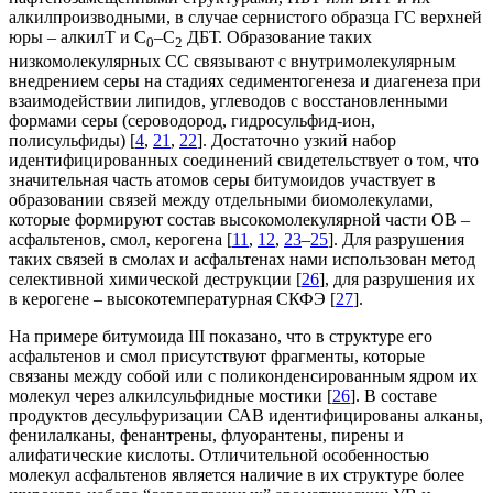
алкилпроизводными, в случае сернистого образца ГС верхней
юры – алкилТ и С
–С
ДБТ. Образование таких
0
2
низкомолекулярных СС связывают с внутримолекулярным
внедрением серы на стадиях седиментогенеза и диагенеза при
взаимодействии липидов, углеводов с восстановленными
формами серы (сероводород, гидросульфид-ион,
полисульфиды) [
4
,
21
,
22
]. Достаточно узкий набор
идентифицированных соединений свидетельствует о том, что
значительная часть атомов серы битумоидов участвует в
образовании связей между отдельными биомолекулами,
которые формируют состав высокомолекулярной части ОВ –
асфальтенов, смол, керогена [
11
,
12
,
23
–
25
]. Для разрушения
таких связей в смолах и асфальтенах нами использован метод
селективной химической деструкции [
26
], для разрушения их
в керогене – высокотемпературная СКФЭ [
27
].
На примере битумоида III показано, что в структуре его
асфальтенов и смол присутствуют фрагменты, которые
связаны между собой или с поликонденсированным ядром их
молекул через алкилсульфидные мостики [
26
]. В составе
продуктов десульфуризации САВ идентифицированы алканы,
фенилалканы, фенантрены, флуорантены, пирены и
алифатические кислоты. Отличительной особенностью
молекул асфальтенов является наличие в их структуре более