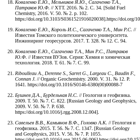
Коваленко Е.Ю., Мельников Я.Ю., Сагаченко Т.А.,
Патраков Ю.Ф.
// ХТТ. 2016. № 2. С. 34. [Solid Fuel
Chemistry, 2016. V. 50. № 2. p. 102.
https://doi.org/10.3103/S0361521916020038].https://doi.org
Коваленко Е.Ю., Король И.С., Сагаченко Т.А., Мин Р.С.
//
Известия Томского политехнического университета.
Инжиниринг георесурсов. 2017. Т. 328. № 12. С. 94.
Коваленко Е.Ю., Сагаченко Т.А., Мин Р.С., Патраков
Ю.Ф.
// Известия ВУЗов. Серия: Химия и химическая
технология. 2018. Т. 61. № 7. С. 99.
Riboulleau A., Derenne S., Sarret G., Largeau C., Baudin F.,
Connan J.
// Organic Geochemistry. 2000. V. 31. № 12. P.
1641. https://doi.org/10.1016/S0146-6380(00)00088-7
Бушнев Д.А., Бурдельная Н.С.
// Геология и геофизика.
2009. Т. 50. № 7. С. 822. [Russian Geology and Geophysics,
2009. V. 50. № 7. P. 638.
https://doi.org/10.1016/j.rgg.2008.12.004].
Савельев В.В., Камьянов В.Ф., Головко А.К.
// Геология и
геофизика. 2015. Т. 56. № 7. С. 1347. [Russian Geology
and Geophysics, 2015. V. 56. № 7. P. 1055.
https://doi.org/10.1016/j.rgg.2015.06.006].https://doi.org/10