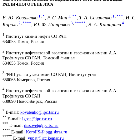
РАЗЛИЧНОГО ГЕНЕЗИСА
1
,
*
1
,
**
1
,
***
Е. Ю. Коваленко
,
Р. С. Мин
,
Т. А. Сагаченко
,
И. С.
2
,
****
3
,
*****
4
Король
,
Ю. Ф. Патраков
,
В. А. Каширцев
1
Институт химии нефти СО РАН
634055 Томск, Россия
2
Институт нефтегазовой геологии и геофизики имени А.А.
Трофимука СО РАН, Томский филиал
634055 Томск, Россия
3
ФИЦ угля и углехимии СО РАН, Институт угля
650065 Кемерово, Россия
4
Институт нефтегазовой геологии и геофизики имени А.А.
Трофимука СО РАН
630090 Новосибирск, Россия
*
E-mail:
kovalenko@ipc.tsc.ru
**
E-mail:
lgosn@ipc.tsc.ru
***
E-mail:
dissovet@ipc.tsc.ru
****
E-mail:
KorolIS@ipgg.sbras.ru
*****
E-mail:
yupat@icc.kemsc.ru