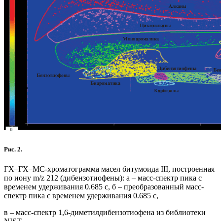
Рис. 2.
ГХ–ГХ–МС‑хроматограмма масел битумоида III, построенная
по иону m/z 212 (дибензотиофены): а – масс-спектр пика с
временем удерживания 0.685 с, б – преобразованный масс-
спектр пика с временем удерживания 0.685 с,
в – масс-спектр 1,6-диметилдибензотиофена из библиотеки