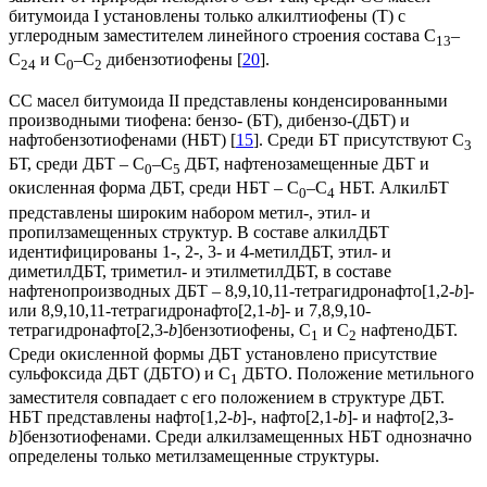
битумоида I установлены только алкилтиофены (Т) с
углеродным заместителем линейного строения состава С
–
13
С
и С
–С
дибензотиофены [
20
].
24
0
2
СС масел битумоида II представлены конденсированными
производными тиофена: бензо- (БТ), дибензо-(ДБТ) и
нафтобензотиофенами (НБТ) [
15
]. Среди БТ присутствуют С
3
БТ, среди ДБТ – С
–С
ДБТ, нафтенозамещенные ДБТ и
0
5
окисленная форма ДБТ, среди НБТ – С
–С
НБТ. АлкилБТ
0
4
представлены широким набором метил-, этил- и
пропилзамещенных структур. В составе алкилДБТ
идентифицированы 1-, 2-, 3- и 4-метилДБТ, этил- и
диметилДБТ, триметил- и этилметилДБТ, в составе
нафтенопроизводных ДБТ – 8,9,10,11-тетрагидронафто[1,2-
b
]-
или 8,9,10,11-тетрагидронафто[2,1-
b
]- и 7,8,9,10-
тетрагидронафто[2,3-
b
]бензотиофены, С
и С
нафтеноДБТ.
1
2
Среди окисленной формы ДБТ установлено присутствие
сульфоксида ДБТ (ДБТО) и С
ДБТО. Положение метильного
1
заместителя совпадает с его положением в структуре ДБТ.
НБТ представлены нафто[1,2-
b
]-, нафто[2,1-
b
]- и нафто[2,3-
b
]бензотиофенами. Среди алкилзамещенных НБТ однозначно
определены только метилзамещенные структуры.