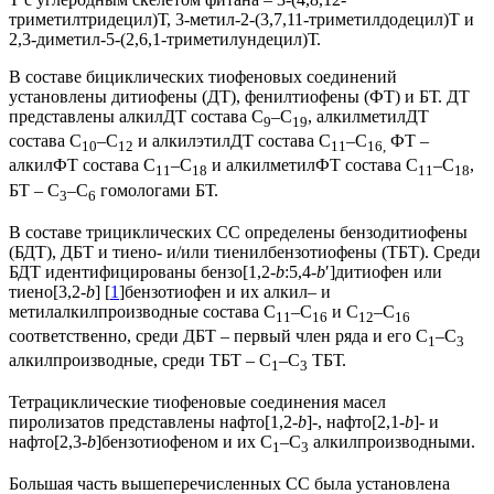
триметилтридецил)Т, 3-метил-2-(3,7,11-триметилдодецил)Т и
2,3-диметил-5-(2,6,1-триметилундецил)Т.
В составе бициклических тиофеновых соединений
установлены дитиофены (ДТ), фенилтиофены (ФТ) и БТ. ДТ
представлены алкилДТ состава С
–С
, алкилметилДТ
9
19
состава С
–С
и алкилэтилДТ состава С
–С
ФТ –
10
12
11
16,
алкилФТ состава С
–С
и алкилметилФТ состава С
–С
,
11
18
11
18
БТ – С
–С
гомологами БТ.
3
6
В составе трициклических СС определены бензодитиофены
(БДТ), ДБТ и тиено- и/или тиенилбензотиофены (ТБТ). Среди
БДТ идентифицированы бензо[1,2-
b
:5,4-
b
′]дитиофен или
тиено[3,2-
b
] [
1
]бензотиофен и их алкил– и
метилалкилпроизводные состава С
–С
и С
–С
11
16
12
16
соответственно, среди ДБТ – первый член ряда и его С
–С
1
3
алкилпроизводные, среди ТБТ – C
–C
ТБТ.
1
3
Тетрациклические тиофеновые соединения масел
пиролизатов представлены нафто[1,2‑
b
]-, нафто[2,1‑
b
]- и
нафто[2,3-
b
]бензотиофеном и их С
–С
алкилпроизводными.
1
3
Большая часть вышеперечисленных СС была установлена