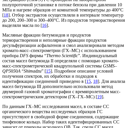
полупроточной установке в потоке бензола при давлении 10
МПа и нагреве образцов от комнатной температуры до 400°С
[
18
]. Отбор экстрактов осуществляли в интервале температур
до 200, 200–300 и 300–400°С. Из продуктов терморастворения
выделяли масла по [
16
].
Масляные фракции битумоидов и продуктов
терморастворения и неполярные фракции продуктов
десульфуризации асфальтенов и смол анализировали методом
хромато-масс–спектрометрии (ГХ–МС) с использованием
прибора
DFS
фирмы “
Thermo Scientific
”. Индивидуальный
состав масел битумоида II определяли с помощью хромато-
масс‑спектрометрической квадрупольной системы
GSMS
–
QP5
0
5
0
A
“
Shimadzu
” [
15
]. Подробное описание условий
получения спектров, их обработки и подходов к
идентификации соединений приведено в [
15
,
18
]. Для анализа
масел битумоида III дополнительно использовали метод
двумерной газовой хроматографии с времяпролетным масс-
спектрометрическим детектором (ГХ–ГХ–МС) [
19
].
По данным ГХ–МС исследования масел, в составе СС
органического вещества исследуемых образцов ГС
присутствуют в свободной форме соединения, содержащие
тиофеновое кольцо. Набор таких идентифицированных СС
зависит от природы исходного ОВ. Так, среди СС масел