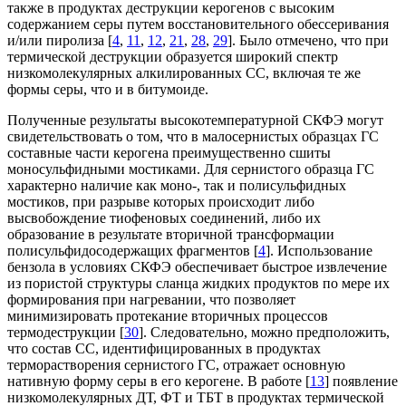
также в продуктах деструкции керогенов с высоким
содержанием серы путем восстановительного обессеривания
и/или пиролиза [
4
,
11
,
12
,
21
,
28
,
29
]. Было отмечено, что при
термической деструкции образуется широкий спектр
низкомолекулярных алкилированных СС, включая те же
формы серы, что и в битумоиде.
Полученные результаты высокотемпературной СКФЭ могут
свидетельствовать о том, что в малосернистых образцах ГС
составные части керогена преимущественно сшиты
моносульфидными мостиками. Для сернистого образца ГС
характерно наличие как моно-, так и полисульфидных
мостиков, при разрыве которых происходит либо
высвобождение тиофеновых соединений, либо их
образование в результате вторичной трансформации
полисульфидосодержащих фрагментов [
4
]. Использование
бензола в условиях СКФЭ обеспечивает быстрое извлечение
из пористой структуры сланца жидких продуктов по мере их
формирования при нагревании, что позволяет
минимизировать протекание вторичных процессов
термодеструкции [
30
]. Следовательно, можно предположить,
что состав СС, идентифицированных в продуктах
терморастворения сернистого ГС, отражает основную
нативную форму серы в его керогене. В работе [
13
] появление
низкомолекулярных ДТ, ФТ и ТБТ в продуктах термической