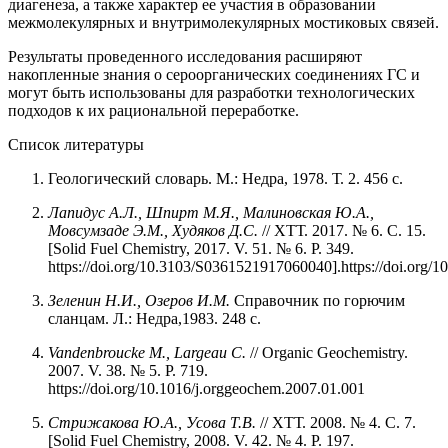
диагенеза, а также характер ее участия в образовании
межмолекулярных и внутримолекулярных мостиковых связей.
Результаты проведенного исследования расширяют
накопленные знания о сероорганических соединениях ГС и
могут быть использованы для разработки технологических
подходов к их рациональной переработке.
Список литературы
Геологический словарь. М.: Недра, 1978. Т. 2. 456 с.
Лапидус А.Л., Шпирт М.Я., Малиновская Ю.А.,
Мовсумзаде Э.М., Худяков Д.С.
// ХТТ. 2017. № 6. С. 15.
[Solid Fuel Chemistry, 2017. V. 51. № 6. P. 349.
https://doi.org/10.3103/S0361521917060040].https://doi.org
Зеленин Н.И., Озеров И.М.
Справочник по горючим
сланцам. Л.: Недра,1983. 248 с.
Vandenbroucke M., Largeau C.
// Organic Geochemistry.
2007. V. 38. № 5. P. 719.
https://doi.org/10.1016/j.orggeochem.2007.01.001
Стрижакова Ю.А., Усова Т.В.
// ХТТ. 2008. № 4. С. 7.
[Solid Fuel Chemistry, 2008. V. 42. № 4. P. 197.