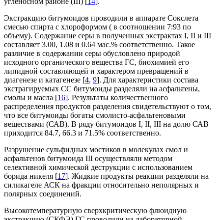
угленосном районе (III) [
14
].
Экстракцию битумоидов проводили в аппарате Сокслета
смесью спирта с хлороформом ( в соотношении 7:93 по
объему). Содержание серы в полученных экстрактах I, II и III
составляет 3.00, 1.08 и 0.64 мас.% соответственно. Такое
различие в содержании серы обусловлено природой
исходного органического вещества ГС, биохимией его
липидной составляющей и характером превращений в
диагенезе и катагенезе [
4
,
9
]. Для характеристики состава
экстрагируемых СС битумоиды разделяли на асфальтены,
смолы и масла [
16
]. Результаты количественного
распределения продуктов разделения свидетельствуют о том,
что все битумоиды богаты смолисто-асфальтеновыми
веществами (САВ). В ряду битумоидов I, II, III на долю САВ
приходится 84.7, 66.3 и 71.5% соответственно.
Разрушение сульфидных мостиков в молекулах смол и
асфальтенов битумоида III осуществляли методом
селективной химической деструкции с использованием
борида никеля [
17
]. Жидкие продукты реакции разделяли на
силикагеле АСК на фракции относительно неполярных и
полярных соединений.
Высокотемпературную сверхкритическую флюидную
экстракцию (СКФЭ) ГС проводили на лабораторной