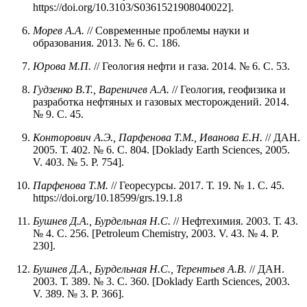
https://doi.org/10.3103/S0361521908040022].
Морев А.А.
// Современные проблемы науки и
образования. 2013. № 6. С. 186.
Юрова М.П.
// Геология нефти и газа. 2014. № 6. С. 53.
Гудзенко В.Т., Вареничев А.А.
// Геология, геофизика и
разработка нефтяных и газовых месторождений. 2014.
№ 9. С. 45.
Конторович А.Э., Парфенова Т.М., Иванова Е.Н.
// ДАН.
2005. Т. 402. № 6. С. 804. [Doklady Earth Sciences, 2005.
V. 403. № 5. P. 754].
Парфенова Т.М.
// Георесурсы. 2017. Т. 19. № 1. С. 45.
https://doi.org/10.18599/grs.19.1.8
Бушнев Д.А., Бурдельная Н.С.
// Нефтехимия. 2003. Т. 43.
№ 4. С. 256. [Petroleum Chemistry, 2003. V. 43. № 4. P.
230].
Бушнев Д.А., Бурдельная Н.С., Терентьев А.В.
// ДАН.
2003. Т. 389. № 3. С. 360. [Doklady Earth Sciences, 2003.
V. 389. № 3. P. 366].