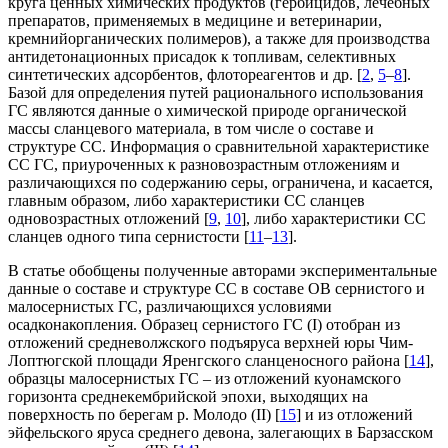
круга ценных химических продуктов (гербицидов, лечебных
препаратов, применяемых в медицине и ветеринарии,
кремнийорганических полимеров), а также для производства
антидетонационных присадок к топливам, селективных
синтетических адсорбентов, флотореагентов и др. [
2
,
5
–
8
].
Базой для определения путей рационального использования
ГС являются данные о химической природе органической
массы сланцевого материала, в том числе о составе и
структуре СС. Информация о сравнительной характеристике
СС ГС, приуроченных к разновозрастным отложениям и
различающихся по содержанию серы, ограничена, и касается,
главным образом, либо характеристики СС сланцев
одновозрастных отложений [
9
,
10
], либо характеристики СС
сланцев одного типа сернистости [
11
–
13
].
В статье обобщены полученные авторами экспериментальные
данные о составе и структуре СС в составе ОВ сернистого и
малосернистых ГС, различающихся условиями
осадконакопления. Образец сернистого ГС (I) отобран из
отложений средневолжского подъяруса верхней юры Чим-
Лоптюгской площади Яренгского сланценосного района [
14
],
образцы малосернистых ГС – из отложений куонамского
горизонта среднекембрийской эпохи, выходящих на
поверхность по берегам р. Молодо (II) [
15
] и из отложений
эйфельского яруса среднего девона, залегающих в Барзасском