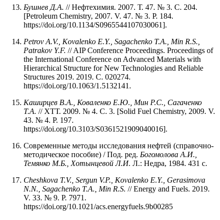
Бушнев Д.А.
// Нефтехимия. 2007. Т. 47. № 3. С. 204.
[Petroleum Chemistry, 2007. V. 47. № 3. P. 184.
https://doi.org/10.1134/S0965544107030061].
Petrov
A.V.,
Kovalenko
E.Y.,
Sagachenko
T.A.,
Min
R.S.,
Patrakov
Y.F.
// AIP Conference Proceedings. Proceedings of
the International Conference on Advanced Materials with
Hierarchical Structure for New Technologies and Reliable
Structures 2019. 2019. C. 020274.
https://doi.org/10.1063/1.5132141.
Каширцев В.А., Коваленко Е.Ю., Мин Р.С., Сагаченко
Т.А.
// ХТТ. 2009. № 4. С. 3. [Solid Fuel Chemistry, 2009. V.
43. № 4. P. 197.
https://doi.org/10.3103/S0361521909040016].
Современные методы исследования нефтей (справочно-
методическое пособие) / Под. ред.
Богомолова А.И.,
Темянко М.Б., Хотынцевой Л.И.
Л.: Недра, 1984. 431 с.
Cheshkova T.V., Sergun V.P., Kovalenko E.Y., Gerasimova
N.N., Sagachenko T.A., Min R.S.
// Energy and Fuels. 2019.
V. 33. № 9. P. 7971.
https://doi.org/10.1021/acs.energyfuels.9b00285