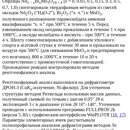
Образцы Nd
Bi
Mo
O
(
x
= 0, 0.05, 0.1, 0.15, 0.3, 0.5,
5
– x
x
3
16 + δ
0.7, 1.0) синтезировали твердофазным методом из смесей
оксидов Nd
O
(“НдО-2”), Bi
O
(“х. ч.”) и MoO
,
2
3
2
3
3
полученного разложением парамолибдата аммония
квалификации “х. ч.” при 500°С в течение 5 ч. Перед
взвешиванием оксид неодима прокаливали в течение 1 ч при
1000°С, а оксиды молибдена и висмута – при 500°С в течение
4 ч. Шихту гомогенизировали с добавлением этилового
спирта в агатовой ступке в течение 30 мин и прокаливали на
воздухе при 500°С (для связывания MoO
и предотвращения
3
его возгонки), 800 и 1000°С в течение 10 и 20 ч
соответственно с промежуточной гомогенизацией.
Прохождение реакции контролировали методом
рентгенофазового анализа.
Рентгенофазовый анализ выполнялся на дифрактометре
ДРОН-3 (Cu
K
-излучение, Ni-фильтр). Для уточнения
α
структуры методом Ритвельда использован массив данных,
полученный съемкой по точкам с шагом 0.05° 2θ и
экспозицией 3 с в диапазоне углов 2θ 10°–140°. Уточнение
проводили с использованием программы FULLPROF.2k
(версия 5.30) с графическим интерфейсом WinPLOTR [
16
,
17
].
Параметры элементарных ячеек рассчитывали
полнопрофильным анализом дифрактограмм методом Ле