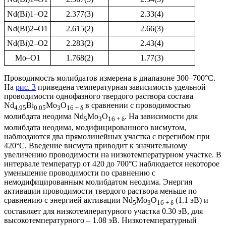
Nd(Bi)1–O2
2.377(3)
2.33(4)
Nd(Bi)2–O1
2.615(2)
2.66(3)
Nd(Bi)2–O2
2.283(2)
2.43(4)
Mo–O1
1.768(2)
1.77(3)
Проводимость молибдатов измерена в диапазоне 300–700°С.
На
рис. 3
приведена температурная зависимость удельной
проводимости однофазного твердого раствора состава
Nd
Bi
Mo
O
в сравнении с проводимостью
4.95
0.05
3
16 + δ
молибдата неодима Nd
Mo
O
. На зависимости для
5
3
16 + δ
молибдата неодима, модифицированного висмутом,
наблюдаются два прямолинейных участка с перегибом при
420°С. Введение висмута приводит к значительному
увеличению проводимости на низкотемпературном участке. В
интервале температур от 420 до 700°С наблюдается некоторое
уменьшение проводимости по сравнению с
немодифицированным молибдатом неодима. Энергия
активации проводимости твердого раствора меньше по
сравнению с энергией активации Nd
Mo
O
(1.1 эВ) и
5
3
16 + δ
составляет для низкотемпературного участка 0.30 эВ, для
высокотемпературного – 1.08 эВ. Низкотемпературный