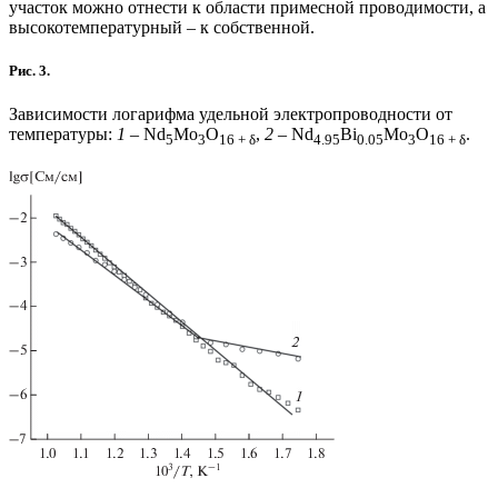
участок можно отнести к области примесной проводимости, а
высокотемпературный – к собственной.
Рис. 3.
Зависимости логарифма удельной электропроводности от
температуры:
1
– Nd
Mo
O
,
2
– Nd
Bi
Mo
O
.
5
3
16 + δ
4.95
0.05
3
16 + δ