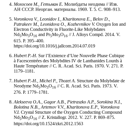
Мохосоев
М.,
Гетьман
Е.
Молибдаты неодима // Изв.
АН СССР. Неорган. материалы. 1969. Т. 5. С. 908–913.
Voronkova V., Leonidov I., Kharitonova E., Belov D.,
Patrakeev M., Leonidova O., Kozhevnikov V.
Oxygen Ion and
Electron Conductivity in Fluorite-Like Molybdates
Nd
Mo
O
and Pr
Mo
O
// J. Alloys Compd. 2014. V.
5
3
16
5
3
16
615. P. 395–400.
https://doi.org/10.1016/j.jallcom.2014.07.019
Hubert P.-H.
Sur l’Existence d’Une Nouvelle Phase Cubique
à Facescentrées des Molybdites IV de Lanthanides Lourds à
Haute Température // C. R. Acad. Sci. Paris. 1970. V. 271. P.
1179–1181.
Hubert P.-H., Michel P., Thozet A.
Structure du Molybdate de
Neodyme Nd
Mo
O
// C. R. Acad. Sci. Paris. 1973. V.
5
3
16
276. P. 1779–1781.
Alekseeva O.A., Gagor A.B., Pietraszko A.P., Sorokina N.I.,
Bolotina N.B., Artemov V.V., Kharitonova E.P., Voronkova
V.I.
Crystal Structure of the Oxygen Conducting Compound
Nd
Mo
O
// Z. Kristallogr. 2012. V. 227. P. 869–875.
5
3
16
https://doi.org/10.1524/zkri.2012.1563