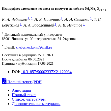
Изоморфное замещение неодима на висмут в молибдате Nd
Mo
O
5
3
16 + δ
1
,
*
1
1
К. А. Чебышев
,
Л. В. Пасечник
,
Н. И. Селикова
,
Т. С.
1
1
1
Бережная
,
А. А. Заболотный
,
А. В. Игнатов
1
Донецкий национальный университет
83001 Донецк, ул. Университетская, 24, Украина
*
E-mail:
chebyshev.konst@mail.ru
Поступила в редакцию 25.05.2021
После доработки 06.08.2021
Принята к публикации 17.08.2021
DOI:
10.31857/S0002337X21120034
Полный текст (PDF)
Аннотация
Полный текст
Список литературы
Дополнительные материалы