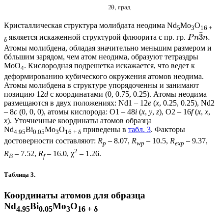
Кристаллическая структура молибдата неодима Nd
Mo
O
5
3
16 +
¯
3
.
является искаженной структурой флюорита с пр. гр.
P
n
n
δ
Атомы молибдена, обладая значительно меньшим размером и
бóльшим зарядом, чем атом неодима, образуют тетраэдры
MoO
. Кислородная подрешетка искажается, что ведет к
4
деформированию кубического окружения атомов неодима.
Атомы молибдена в структуре упорядоченны и занимают
позицию 12
d
с координатами (0, 0.75, 0.25). Атомы неодима
размещаются в двух положениях: Nd1 – 12
e
(
x
, 0.25, 0.25), Nd2
– 8
с
(0, 0, 0), атомы кислорода: O1 – 48
i
(
x
,
y
,
z
), O2 – 16
f
(
x
,
x
,
x
). Уточненные координаты атомов образца
Nd
Bi
Mo
O
приведены в
табл. 3
. Факторы
4.95
0.05
3
16 + δ
достоверности составляют:
R
– 8.07,
R
– 10.5,
R
– 9.37,
p
wp
exp
2
R
– 7.52,
R
– 16.0, χ
– 1.26.
B
f
Таблица 3.
Координаты атомов для образца
Nd
Bi
Mo
O
4.95
0.05
3
16 + δ