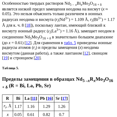
Особенностью твердых растворов Nd
Bi
Mo
O
5 –
x
x
3
16 + δ
является низкий предел замещения неодима на висмут (
x
≈
0.05). Это нельзя объяснить только различием в ионных
3+
3+
радиусах неодима и висмута (
r
(Nd
) = 1.109 Å,
r
(Bi
) = 1.17
i
i
Å для к. ч. 8 [
18
]), поскольку лантан, имеющий близкий к
3+
висмуту ионный радиус (
r
(La
) = 1.16 Å), замещает неодим в
i
соединении Nd
Mo
O
в значительно большем диапазоне
5
3
16 + δ
(до
x
= 0.61) [
12
]. Для сравнения в
табл. 5
приведены ионные
радиусы атомов (
r
) и пределы замещения (
x
) неодима
i
висмутом (данная работа), а также лантаном [
12
], свинцом
[
19
] и стронцием [
20
].
Таблица 5.
Пределы замещения в образцах Nd
R
Mo
O
5 –
x
x
3
16
(R = Bi, La, Pb, Sr)
+ δ
R
Bi
La [
11
]
Pb [
16
]
Sr [
17
]
r
, Å
1.17
1.16
1.29
1.26
i
x
0.05
0.61
0.82
0.7