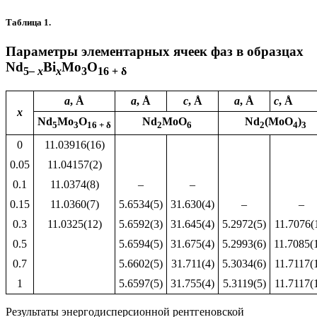
Таблица 1.
Параметры элементарных ячеек фаз в образцах
Nd
Bi
Mo
O
5
– x
x
3
16 + δ
a
, Å
a
, Å
c
, Å
a
, Å
c
, Å
x
Nd
Mo
O
Nd
MoO
Nd
(MoO
)
5
3
16 + δ
2
6
2
4
3
0
11.03916(16)
0.05
11.04157(2)
0.1
11.0374(8)
–
–
0.15
11.0360(7)
5.6534(5)
31.630(4)
–
–
0.3
11.0325(12)
5.6592(3)
31.645(4)
5.2972(5)
11.7076(
0.5
5.6594(5)
31.675(4)
5.2993(6)
11.7085(
0.7
5.6602(5)
31.711(4)
5.3034(6)
11.7117(
1
5.6597(5)
31.755(4)
5.3119(5)
11.7117(
Результаты энергодисперсионной рентгеновской