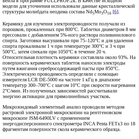
Бейла в программе FULLPROF.2k. В качестве исходной
модели для уточнения использовали данные кристаллической
структуры молибдата неодима состава Nd
Mo
O
[
6
].
5
3
16
Керамику для изучения электропроводности получали из
порошков, прокаленных при 800°С. Таблетки диаметром 8 мм
прессовали с добавлением 5%-ного раствора поливинилового
спирта. Заготовки высушивали при 75–120°С и для удаления
спирта прокаливали 1 ч при температуре 300°С и 3 ч при
500°С, затем спекали при 1050°С в течение 20 ч.
Относительная плотность керамики составляла около 93%. На
поверхность керамических таблеток наносили электроды
путем вжигания серебросодержащей пасты при 850°С.
Электрическую проводимость определяли с помощью
измерителя LCR DE-5000 на частоте 1 кГц в диапазоне
температур 300–700°С с шагом 10°С при скорости нагревания
2°С/мин. Из полученных зависимостей рассчитывали
энергию активации для прямолинейных участков
.
Микрозондовый элементный анализ проводили методом
растровой электронной микроскопии на рентгеновском
микроскопе JSM-6490LV с применением
энергодисперсионного спектрометра INCA Penta FETx3 по 18
фрагментам поверхности скола керамического образца.