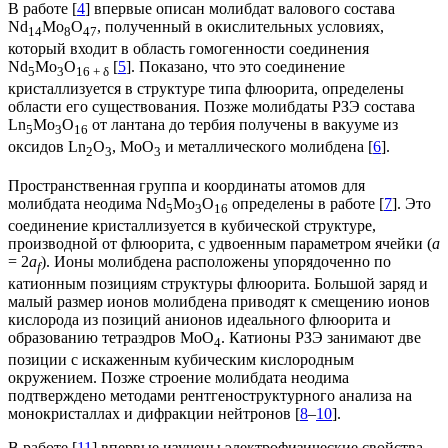
В работе [
4
] впервые описан молибдат валового состава
Nd
Mo
O
, полученный в окислительных условиях,
14
8
47
который входит в область гомогенности соединения
Nd
Mo
O
[
5
]. Показано, что это соединение
5
3
16 + δ
кристаллизуется в структуре типа флюорита, определены
области его существования. Позже молибдаты РЗЭ состава
Ln
Mo
O
от лантана до тербия получены в вакууме из
5
3
16
оксидов Ln
O
, MoO
и металлического молибдена [
6
].
2
3
3
Пространственная группа и координаты атомов для
молибдата неодима Nd
Mo
O
определены в работе [
7
]. Это
5
3
16
соединение кристаллизуется в кубической структуре,
производной от флюорита, с удвоенным параметром ячейки (
a
= 2
a
). Ионы молибдена расположены упорядоченно по
f
катионным позициям структуры флюорита. Большой заряд и
малый размер ионов молибдена приводят к смещению ионов
кислорода из позиций анионов идеального флюорита и
образованию тетраэдров МоО
. Катионы РЗЭ занимают две
4
позиции с искаженным кубическим кислородным
окружением. Позже строение молибдата неодима
подтверждено методами рентгеноструктурного анализа на
монокристаллах и дифракции нейтронов [
8
–
10
].
В работе [
11
] впервые изучены электрофизические свойства