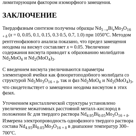
лимитирующим фактором изоморфного замещения.
ЗАКЛЮЧЕНИЕ
Твердофазным синтезом получены образцы Nd
Bi
Mo
O
5 –
x
x
3
16
(
x
= 0, 0.05, 0.1, 0.15, 0.3 0.5, 0.7, 1.0) при 1050°С. Методом
+ δ
рентгенофазового анализа показано, что предел замещения
неодима на висмут составляет
х
≈ 0.05. Увеличение
содержания висмута приводит к образованию молибдатов
Nd
MoO
и Nd
(MoO
)
.
2
6
2
4
3
С введением висмута увеличиваются параметры
элементарной ячейки как флюоритоподобного молибдата со
структурой Nd
Mo
O
, так и фаз Nd
MoO
и Nd
(MoO
)
,
5
3
16 + δ
2
6
2
4
3
что свидетельствует о замещении неодима висмутом в этих
фазах.
Уточнением кристаллической структуры установлено
увеличение межатомных расстояний металл–кислород в
положении 8
с
для твердого раствора Nd
Bi
Mo
O
.
4.95
0.05
3
16 + δ
Измерена электропроводность однофазного твердого раствора
состава Nd
Bi
Mo
O
в диапазоне температур 300–
4.95
0.05
3
16 + δ
700°С.