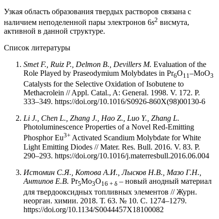
Узкая область образования твердых растворов связана с
2
наличием неподеленной пары электронов 6
s
висмута,
активной в данной структуре.
Список литературы
Smet F., Ruiz P., Delmon B., Devillers M.
Evaluation of the
Role Played by Praseodymium Molybdates in Pr
O
–MoO
6
11
3
Catalysts for the Selective Oxidation of Isobutene to
Methacrolein // Appl. Catal., A: General. 1998. V. 172. P.
333–349. https://doi.org/10.1016/S0926-860X(98)00130-6
Li J., Chen L., Zhang J., Hao Z., Luo Y., Zhang L.
Photoluminescence Properties of a Novel Red-Emitting
3+
Phosphor Eu
Activated Scandium Molybdate for White
Light Emitting Diodes // Mater. Res. Bull. 2016. V. 83. P.
290–293. https://doi.org/10.1016/j.materresbull.2016.06.004
Истомин С.Я., Котова А.И., Лысков Н.В., Мазо Г.Н.,
Антипов Е.В.
Pr
Mo
O
– новый анодный материал
5
3
16 + δ
для твердооксидных топливных элементов // Журн.
неорган. химии. 2018. Т. 63. № 10. С. 1274–1279.
https://doi.org/10.1134/S0044457X18100082