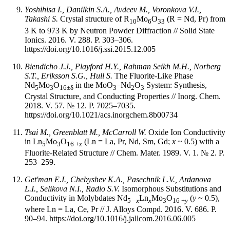
Yoshihisa I., Danilkin S.A., Avdeev M., Voronkova V.I.,
Takashi S.
Crystal structure of R
Mo
O
(R = Nd, Pr) from
10
6
33
3 K to 973 K by Neutron Powder Diffraction // Solid State
Ionics. 2016. V. 288. P. 303–306.
https://doi.org/10.1016/j.ssi.2015.12.005
Biendicho J.J., Playford H.Y., Rahman Seikh M.H., Norberg
S.T., Eriksson S.G., Hull S.
The Fluorite-Like Phase
Nd
Mo
O
in the MoO
–Nd
O
System: Synthesis,
5
3
16±δ
3
2
3
Crystal Structure, and Conducting Properties // Inorg. Chem.
2018. V. 57. № 12. P. 7025–7035.
https://doi.org/10.1021/acs.inorgchem.8b00734
Tsai M., Greenblatt M., McCarroll W.
Oxide Ion Conductivity
in Ln
Mo
O
(Ln = La, Pr, Nd, Sm, Gd;
x
~ 0.5) with a
5
3
16 +
x
Fluorite-Related Structure // Chem. Mater. 1989. V. 1. № 2. P.
253–259.
Get'man E.I., Chebyshev K.A., Pasechnik L.V., Ardanova
L.I., Selikova N.I., Radio S.V.
Isomorphous Substitutions and
Conductivity in Molybdates Nd
Ln
Mo
O
(
y
~ 0.5),
5 –
x
x
3
16 +
y
where Ln = La, Ce, Pr // J. Alloys Compd. 2016. V. 686. P.
90–94. https://doi.org/10.1016/j.jallcom.2016.06.005