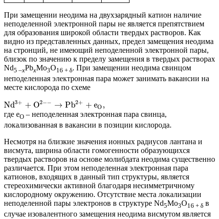
При замещении неодима на двухзарядный катион наличие
неподеленной электронной пары не является препятствием
для образования широкой области твердых растворов. Как
видно из представленных данных, предел замещения неодима
на стронций, не имеющий неподеленной электронной пары,
близок по значению к пределу замещения в твердых растворах
Nd
Pb
Mo
O
. При замещении неодима свинцом
5 –
x
x
3
16 + δ
неподеленная электронная пара может занимать вакансии на
месте кислорода по схеме
2
−
−
3
+
2
+
N
d
+
O
→
P
b
+
e
,
O
где e
– неподеленная электронная пара свинца,
O
локализованная в вакансии в позиции кислорода.
Несмотря на близкие значения ионных радиусов лантана и
висмута, ширина области гомогенности образующихся
твердых растворов на основе молибдата неодима существенно
различается. При этом неподеленная электронная пара
катионов, входящих в данный тип структуры, является
стереохимически активной благодаря несимметричному
кислородному окружению. Отсутствие места локализации
неподеленной пары электронов в структуре Nd
Mo
O
в
5
3
16 + δ
случае изовалентного замещения неодима висмутом является