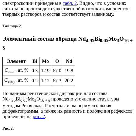
спектроскопии приведены в
табл. 2
. Видно, что в условиях
синтеза не происходит существенной возгонки компонентов
твердых растворов и состав соответствует заданному.
Таблица 2.
Элементный состав образца Nd
Bi
Mo
O
4.95
0.05
3
16 +
δ
Элемент
Bi
Mo
O
Nd
C
, ат. %
0.3
12.9
67.0
19.8
эксп
C
, ат. %
0.2
12.2
67.3
20.2
теор
По данным рентгеновской дифракции для состава
Nd
Bi
Mo
O
проведено уточнение структуры
4.95
0.05
3
16 + δ
методом Ритвельда. Расчетная и экспериментальная
дифрактограммы, а также их разность и положения рефлексов
приведены на
рис. 2
.
Рис. 2.