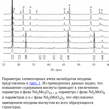
Параметры элементарных ячеек молибдатов неодима
представлены в
табл. 1
. Из приведенных данных видно, что
повышение содержания висмута приводит к увеличению
параметра
a
фазы Nd
Mo
O
, параметра
c
фазы Nd
MoO
5
3
16 + δ
2
6
и параметров
a
и
c
фазы Nd
(MoO
)
, что обусловлено
2
4
3
замещением неодима висмутом во всех образующихся
структурах.