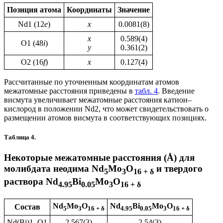
Позиция атома
Координаты
Значение
Nd1 (12
e
)
х
0.0081(8)
x
0.589(4)
O1 (48
i
)
y
0.361(2)
O2 (16
f
)
х
0.127(4)
Рассчитанные по уточненным координатам атомов
межатомные расстояния приведены в
табл. 4
. Введение
висмута увеличивает межатомные расстояния катион–
кислород в положении Nd2, что может свидетельствовать о
размещении атомов висмута в соответствующих позициях.
Таблица 4.
Некоторые межатомные расстояния (Å) для
молибдата неодима Nd
Mo
O
и твердого
5
3
16 + δ
раствора Nd
Bi
Mo
O
4.95
0.05
3
16 + δ
Nd
Mo
O
Nd
Bi
Mo
O
Состав
5
3
16 + δ
4.95
0.05
3
16 + δ
Nd(Bi)1–O1
2.567(3)
2.54(3)