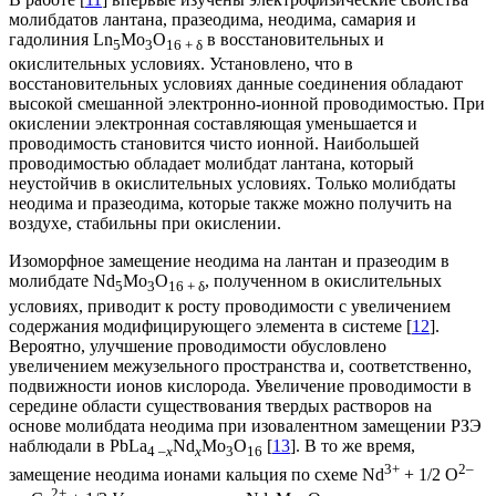
молибдатов лантана, празеодима, неодима, самария и
гадолиния Ln
Mo
O
в восстановительных и
5
3
16 + δ
окислительных условиях. Установлено, что в
восстановительных условиях данные соединения обладают
высокой смешанной электронно-ионной проводимостью. При
окислении электронная составляющая уменьшается и
проводимость становится чисто ионной. Наибольшей
проводимостью обладает молибдат лантана, который
неустойчив в окислительных условиях. Только молибдаты
неодима и празеодима, которые также можно получить на
воздухе, стабильны при окислении.
Изоморфное замещение неодима на лантан и празеодим в
молибдате Nd
Mo
O
, полученном в окислительных
5
3
16 + δ
условиях, приводит к росту проводимости с увеличением
содержания модифицирующего элемента в системе [
12
].
Вероятно, улучшение проводимости обусловлено
увеличением межузельного пространства и, соответственно,
подвижности ионов кислорода. Увеличение проводимости в
середине области существования твердых растворов на
основе молибдата неодима при изовалентном замещении РЗЭ
наблюдали в PbLa
Nd
Mo
O
[
13
]. В то же время,
4 –
x
x
3
16
3+
2–
замещение неодима ионами кальция по схеме Nd
+ 1/2 O
2+