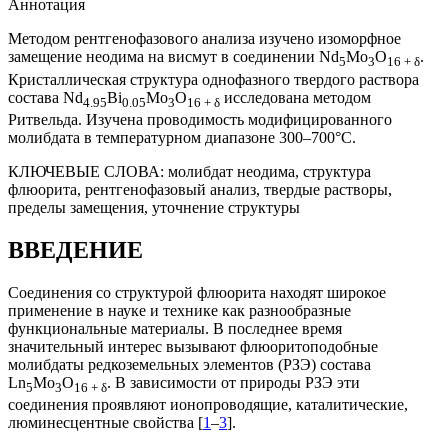
Аннотация
Методом рентгенофазового анализа изучено изоморфное
замещение неодима на висмут в соединении Nd
Mo
O
.
5
3
16 + δ
Кристаллическая структура однофазного твердого раствора
состава Nd
Bi
Mo
O
исследована методом
4.95
0.05
3
16 + δ
Ритвельда. Изучена проводимость модифицированного
молибдата в температурном диапазоне 300–700°С.
КЛЮЧЕВЫЕ СЛОВА:
молибдат неодима, структура
флюорита, рентгенофазовый анализ, твердые растворы,
пределы замещения, уточнение структуры
ВВЕДЕНИЕ
Соединения со структурой флюорита находят широкое
применение в науке и технике как разнообразные
функциональные материалы. В последнее время
значительный интерес вызывают флюоритоподобные
молибдаты редкоземельных элементов (РЗЭ) состава
Ln
Mo
O
. В зависимости от природы РЗЭ эти
5
3
16 + δ
соединения проявляют ионопроводящие, каталитические,
люминесцентные свойства [
1
–
3
].