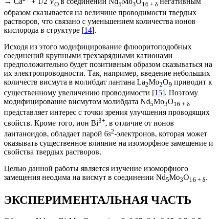
→ Ca
+ 1/2
V
в соединении Nd
Mo
O
негативным
O
5
3
16 + δ
образом сказывается на величине проводимости твердых
растворов, что связано с уменьшением количества ионов
кислорода в структуре [
14
].
Исходя из этого модифицирование флюоритоподобных
соединений крупными трехзарядными катионами
предположительно будет позитивным образом сказываться на
их электропроводности. Так, например, введение небольших
количеств висмута в молибдат лантана La
Mo
O
приводит к
2
2
9
существенному увеличению проводимости [
15
]. Поэтому
модифицирование висмутом молибдата Nd
Mo
O
5
3
16 + δ
представляет интерес с точки зрения улучшения проводящих
3+
свойств. Кроме того, ион Bi
, в отличие от ионов
2
лантаноидов, обладает парой 6
s
-электронов, которая может
оказывать существенное влияние на изоморфное замещение и
свойства твердых растворов.
Целью данной работы является изучение изоморфного
замещения неодима на висмут в соединении Nd
Mo
O
.
5
3
16 + δ
ЭКСПЕРИМЕНТАЛЬНАЯ ЧАСТЬ