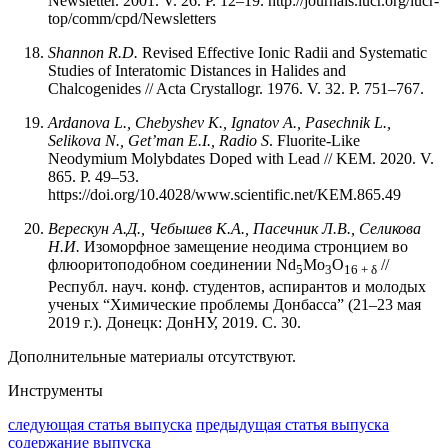
Newsletter. 2001. V. 26. P. 12–19. http://journals.iucr.org/iucr-
top/comm/cpd/Newsletters
Shannon R.D.
Revised Effective Ionic Radii and Systematic
Studies of Interatomic Distances in Halides and
Chalcogenides // Acta Crystallogr. 1976. V. 32. P. 751–767.
Ardanova
L.,
Chebyshev
K.,
Ignatov
A.,
Pasechnik
L.,
Selikova
N.,
Get’man
E.I., Radio S
. Fluorite-Like
Neodymium Molybdates Doped with Lead // KEM. 2020. V.
865. P. 49–53.
https://doi.org/10.4028/www.scientific.net/KEM.865.49
Верескун А.Д., Чебышев К.А., Пасечник Л.В., Селикова
Н.И.
Изоморфное замещение неодима стронцием во
флюоритоподобном соединении Nd
Mo
O
//
5
3
16 + δ
Республ. науч. конф. студентов, аспирантов и молодых
ученых “Химические проблемы Донбасса” (21–23 мая
2019 г.). Донецк: ДонНУ, 2019. С. 30.
Дополнительные материалы отсутствуют.
Инструменты
следующая статья выпуска
предыдущая статья выпуска
содержание выпуска