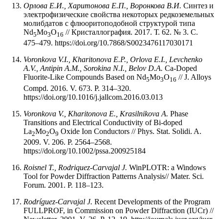
Орлова Е.И., Харитонова Е.П., Воронкова В.И.
Синтез и
электрофизические свойства некоторых редкоземельных
молибдатов с флюоритоподобной структурой типа
Nd
Mo
O
// Кристаллография. 2017. Т. 62. № 3. С.
5
3
16
475–479. https://doi.org/10.7868/S0023476117030171
Voronkova V.I., Kharitonova E.P., Orlova E.I., Levchenko
A.V., Antipin A.M., Sorokina N.I., Belov D.A.
Ca-Doped
Fluorite-Like Compounds Based on Nd
Mo
O
// J. Alloys
5
3
16
Compd. 2016. V. 673. P. 314–320.
https://doi.org/10.1016/j.jallcom.2016.03.013
Voronkova V., Kharitonova E., Krasilnikova A.
Phase
Transitions and Electrical Conductivity of Bi-doped
La
Mo
O
Oxide Ion Conductors // Phys. Stat. Solidi. A.
2
2
9
2009. V. 206. P. 2564–2568.
https://doi.org/10.1002/pssa.200925184
Roisnel T., Rodriquez-Carvajal J.
WinPLOTR: a Windows
Tool for Powder Diffraction Patterns Analysis// Mater. Sci.
Forum. 2001. P. 118–123.
Rodríguez-Carvajal
J.
Recent Developments of the Program
FULLPROF, in Commission on Powder Diffraction (IUCr) //