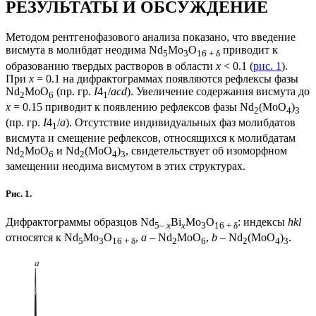
РЕЗУЛЬТАТЫ И ОБСУЖДЕНИЕ
Методом рентгенофазового анализа показано, что введение
висмута в молибдат неодима Nd
Mo
O
приводит к
5
3
16 + δ
образованию твердых растворов в области
х
< 0.1 (
рис. 1
).
При
х
= 0.1 на дифрактограммах появляются рефлексы фазы
Nd
MoO
(пр. гр.
I
4
/
acd
). Увеличение содержания висмута до
2
6
1
х
= 0.15 приводит к появлению рефлексов фазы Nd
(MoO
)
2
4
3
(пр. гр.
I
4
/
a
). Отсутствие индивидуальных фаз молибдатов
1
висмута и смещение рефлексов, относящихся к молибдатам
Nd
MoO
и Nd
(MoO
)
, свидетельствует об изоморфном
2
6
2
4
3
замещении неодима висмутом в этих структурах.
Рис. 1.
Дифрактограммы образцов Nd
Bi
Mo
O
: индексы
hkl
5
– x
x
3
16 + δ
относятся к Nd
Mo
O
,
a
– Nd
MoO
,
b
– Nd
(MoO
)
.
5
3
16 + δ
2
6
2
4
3