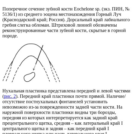
Поперечное сечение зубной кости Eochelone sp. (экз. ПИН, №
5136/1) из среднего эоцена местонахождения Горный Луч
(Краснодарский край; Россия). Дорсальный край лабиального
гребня слегка обломан. Штриховой линией обозначены
реконструированные части зубной кости, скрытые в горной
породе.
Нухальная пластинка представлена передней и левой частями
(
рис. 2
). Передний край пластинки почти прямой. Наличие/
отсутствие постнухальных фонтанелей установить
невозможно из-за поврежденности задней части кости. На
наружной поверхности пластинки видны три борозды,
передняя из которых интерпретируется как задний край
прецентрального щитка, средняя – как латеральный край I
центрального щитка и задняя – как передний край I
плеврального щитка или часть латерального края I