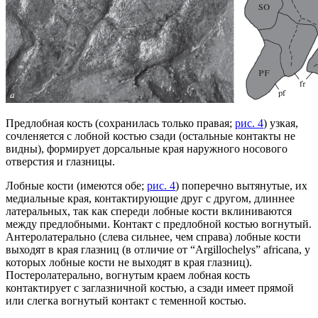
Предлобная кость (сохранилась только правая;
рис. 4
) узкая,
сочленяется с лобной костью сзади (остальные контакты не
видны), формирует дорсальные края наружного носового
отверстия и глазницы.
Лобные кости (имеются обе;
рис. 4
) поперечно вытянутые, их
медиальные края, контактирующие друг с другом, длиннее
латеральных, так как спереди лобные кости вклиниваются
между предлобными. Контакт с предлобной костью вогнутый.
Антеролатерально (слева сильнее, чем справа) лобные кости
выходят в края глазниц (в отличие от “Argillochelys” africana, у
которых лобные кости не выходят в края глазниц).
Постеролатерально, вогнутым краем лобная кость
контактирует с заглазничной костью, а сзади имеет прямой
или слегка вогнутый контакт с теменной костью.