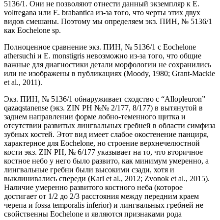
5136/1. Они не позволяют отнести данный экземпляр к E.
voltregana или E. brabantica из-за того, что черты этих двух
видов смешаны. Поэтому мы определяем экз. ПИН, № 5136/1
как Eochelone sp.
Полноценное сравнение экз. ПИН, № 5136/1 с Eochelone
athersuchi и E. monstigris невозможно из-за того, что общие
важные для диагностики детали морфологии не сохранились
или не изображены в публикациях (Moody, 1980; Grant-Mackie
et al., 2011).
Экз. ПИН, № 5136/1 обнаруживает сходство с “Allopleuron”
qazaqstanense (экз. ZIN PH №№ 2/177, 8/177) в вытянутой в
заднем направлении форме лобно-теменного щитка и
отсутствии развитых лингвальных гребней в области симфиза
зубных костей. Этот вид имеет слабое окостенение панциря,
характерное для Eochelone, но строение верхнечелюстной
кости экз. ZIN PH, № 6/177 указывает на то, что вторичное
костное небо у него было развито, как минимум умеренно, а
лингвальные гребни были высокими сзади, хотя и
выклинивались спереди (Karl et al., 2012; Zvonok et al., 2015).
Наличие умеренно развитого костного неба (которое
достигает от 1/2 до 2/3 расстояния между передним краем
черепа и fossa temporalis inferior) и лингвальных гребней не
свойственны Eochelone и являются признаками рода