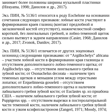
занимает более половины ширины нухальной пластинки
(Hirayama, 1998; Данилов и др., 2017).
Экз. ПИН, № 5136/1 относится к роду Eochelone на основании
сочетания следующих признаков: лобные кости участвуют в
формировании краев глазниц (контакт предлобной и
заглазничной костей отсутствует), нижнечелюстной симфиз
короткий, без лингвальных гребней, и лобно-теменной щиток
сильно вытянут в заднем направлении (Casier, 1968; Данилов
и др., 2017; Zvonok, Danilov, 2017).
Экз. ПИН, № 5136/1 отличается от других эоценовых
хелониид следующими признаками: от “Argillochelys” africana
– участием лобной кости в формировании края глазницы и
отсутствием дополнительного лобно-теменного щитка; от
Argillochelys spp. – отсутствием лингвального гребня на
зубной кости; от Osonachelus decorata – наличием трех
теменных щитков и меньшим углом между отростками
лопатки; от Erquelinnesia gosseleti – отсутствием
дополнительного лобно-теменного щитка и наличием
лабиального гребня зубной кости; от Euclastes sp. из приабона
США – наличием лабиального гребня зубной кости; от
Puppigerus spp. – отсутствием вырезки в постеролатеральной
части теменной кости, наличием лабиального гребня зубной
кости и узким ксифипластроном (Zangerl, 1971; Moody, 1974;