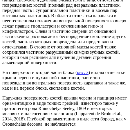
поврежденных костей (полный ряд невральных пластинок,
передняя часть I супрапигальной пластинки и восемь пар
костальных пластинок). В области отпечатка карапакса в
неестественном положении вентральной поверхностью вверх
лежат правые гиопластрон и сочлененные гипо- и
ксифипластрон. Слева и частично спереди от описанной
части скелета располагается беспорядочное скопление других
костей, часть из которых повреждена или представлена
отпечатками. В стороне от основной массы костей также
сохранился частично разрушенный симфиз зубных костей,
который был распилен для изучения деталей строения
альвеолярной поверхности.
На поверхности второй части блока (
рис. 3
) видны отпечатки
крыши черепа и нухальной пластинки, частично
поврежденная вентральная поверхность карапакса и такое же,
как и на первом блоке, скопление костей.
Наружная поверхность костей крыши черепа и панциря имеет
орнаментацию в виде тонких гребней, известную также у
протостегид рода Rhinochelys Seeley, 1869 и некоторых
меловых и палеогеновых хелониид (Lapparent de Broin et al.,
2014, 2018). Глубокой орнаментации в виде сети борозд, как у
Osonachelus decorata, не наблюдается.