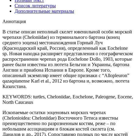
Полный текст
Список литературы
Дополнительные материалы
Аннотация
В статье описан неполный скелет ювенильной особи морской
черепахи (Cheloniidae) из терминального бартона (конец
среднего эоцена) местонахождения Горный Луч
(Краснодарский край, Россия), определенный как Eochelone
sp. Новая находка расширяет представления о географическом
распространении черепах рода Eochelone Dollo, 1903, которые
ранее были известны из лютета Бельгии и Украины, бартона
Англии и приабона Испании в Европе. Кроме того,
описанный экземпляр имеет общие признаки с “Allopleuron”
qazaqstanense Karl et al., 2012 из бартона и, возможно, лютета
Казахстана.
KEYWORDS:
turtles, Cheloniidae, Eochelone, Paleogene, Eocene,
North Caucasus
Ископаемые остатки эоценовых морских черепах
(Chelonioidea: Cheloniidae) Восточного Тетиса известны
преимущественно по разрозненным костям, реже – по
небольшим ассоциациям и блокам костей скелета (см.
Данилов и др., 2017). Сопоставимо полных по числу костей