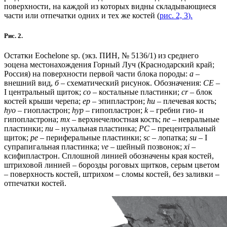
поверхности, на каждой из которых видны складывающиеся
части или отпечатки одних и тех же костей (
рис. 2, 3
).
Рис. 2.
Остатки Eochelone sp. (экз. ПИН, № 5136/1) из среднего
эоцена местонахождения Горный Луч (Краснодарский край;
Россия) на поверхности первой части блока породы:
а
–
внешний вид,
б
– схематический рисунок. Обозначения:
CE
–
I центральный щиток;
сo
– костальные пластинки;
сr
– блок
костей крыши черепа;
ep
– эпипластрон;
hu
– плечевая кость;
hyo
– гиопластрон;
hyp
– гипопластрон;
k
– гребни гио- и
гипопластрона;
mx
– верхнечелюстная кость;
ne
– невральные
пластинки;
nu
– нухальная пластинка;
PC
– прецентральный
щиток;
pe
– периферальные пластинки;
sc
– лопатка;
su
– I
супрапигальная пластинка;
ve
– шейный позвонок;
xi
–
ксифипластрон. Сплошной линией обозначены края костей,
штриховой линией – борозды роговых щитков, серым цветом
– поверхность костей, штрихом – сломы костей, без заливки –
отпечатки костей.