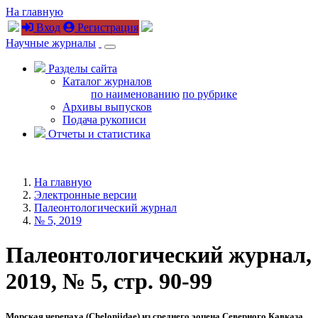
На главную
Вход
Регистрация
Научные журналы
Разделы сайта
Каталог журналов
по наименованию
по рубрике
Архивы выпусков
Подача рукописи
Отчеты и статистика
На главную
Электронные версии
Палеонтологический журнал
№ 5, 2019
Палеонтологический журнал,
2019, № 5, стр. 90-99
Морская черепаха (Сheloniidae) из среднего эоцена Северного Кавказа