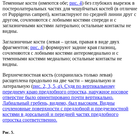
Теменные кости (имеются обе;
рис. 4
) без глубоких вырезок в
постеролатеральных частях для чешуйчатых костей (в отличие
от Puppigerus camperi), контактируют по средней линии друг с
другом, сочленяются с лобными костями спереди и с
заглазничными костями латерально; остальные контакты не
видны.
Заглазничные кости (левая – целая, правая в виде двух
фрагментов;
рис. 4
) формируют задние края глазниц,
сочленяются с лобными костями антеромедиально и с
теменными костями медиально; остальные контакты не
видны.
Верхнечелюстная кость (сохранилась только левая)
расщеплена продольно на две части – медиальную и
латеральную (
рис. 2, 3, 5
,
а
). Судя по вертикальному
переднему краю предлобного отростка, наружное носовое
отверстие было ориентировано почти вертикально.
Лабиальный гребень, видимо, был высоким. Видны
сочленовные поверхности с предлобной и предчелюстной
костями в дорсальной и передней частях предлобного
отростка соответственно.
Рис. 5.