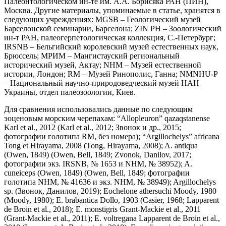
Палеонтологическом ин-те им. А.А. Борисяка РАН (ПИН),
Москва. Другие материалы, упоминаемые в статье, хранятся в
следующих учреждениях: MGSB – Геологический музей
Барселонской семинарии, Барселона; ZIN PH – Зоологический
ин-т РАН, палеогерпетологическая коллекция, С.-Петербург;
IRSNB – Бельгийский королевский музей естественных наук,
Брюссель; МРИМ – Мангистауский региональный
исторический музей, Актау; NHM – Музей естественной
истории, Лондон; RM – Музей Ринополис, Ганна; NMNHU-P
– Национальный научно-природоведческий музей НАН
Украины, отдел палеозоологии, Киев.
Для сравнения использовались данные по следующим
эоценовым морским черепахам: “Allopleuron” qazaqstanense
Karl et al., 2012 (Karl et al., 2012; Звонок и др., 2015;
фотографии голотипа RM, без номера); “Argillochelys” africana
Tong et Hirayama, 2008 (Tong, Hirayama, 2008); A. antiqua
(Owen, 1849) (Owen, Bell, 1849; Zvonok, Danilov, 2017;
фотографии экз. IRSNB, № 1653 и NHM, № 38952); A.
cuneiceps (Owen, 1849) (Owen, Bell, 1849; фотографии
голотипа NHM, № 41636 и экз. NHM, № 38949); Argillochelys
sp. (Звонок, Данилов, 2019); Eochelone athersuchi Moody, 1980
(Moody, 1980); E. brabantica Dollo, 1903 (Casier, 1968; Lapparent
de Broin et al., 2018); E. monstigris Grant-Mackie et al., 2011
(Grant-Mackie et al., 2011); E. voltregana Lapparent de Broin et al.,