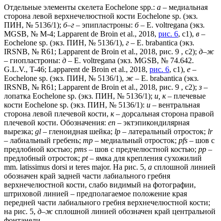
Отдельные элементы скелета Eochelone spp.:
а
– медиальная
сторона левой верхнечелюстной кости Eochelone sp. (экз.
ПИН, № 5136/1);
б–г
– эпипластроны:
б
– E. voltregana (экз.
MGSB, № M-4; Lapparent de Broin et al., 2018,
рис. 6
, c1),
в
–
Eochelone sp. (экз. ПИН, № 5136/1),
г
– E. brabantica (экз.
IRSNB, № R61; Lapparent de Broin et al., 2018, рис. 9 , c2);
д–ж
– гиопластроны:
д
– E. voltregana (экз. MGSB, № 74.642.
G.L.V., T-46; Lapparent de Broin et al., 2018,
рис. 6
, c1),
е
–
Eochelone sp. (экз. ПИН, № 5136/1),
ж
– E. brabantica (экз.
IRSNB, № R61; Lapparent de Broin et al., 2018, рис. 9 , c2);
з
–
лопатка Eochelone sp. (экз. ПИН, № 5136/1);
и, к
– плечевые
кости Eochelone sp. (экз. ПИН, № 5136/1):
и
– вентральная
сторона левой плечевой кости,
к
– дорсальная сторона правой
плечевой кости. Обозначения:
en
– эктэпикондилярная
вырезка;
gl
– гленоидная шейка;
lp
– латеральный отросток;
lr
– лабиальный гребень;
mp
– медиальный отросток;
pfs
– шов с
предлобной костью;
pms
– шов с предчелюстной костью;
pp
–
предлобный отросток;
pt
– ямка для крепления сухожилий
mm. latissimus dorsi и teres major. На рис. 5,
а
сплошной линией
обозначен край задней части лабиального гребня
верхнечелюстной кости, слабо видимый на фотографии,
штриховой линией – предполагаемое положение края
передней части лабиального гребня верхнечелюстной кости;
на рис. 5,
д
–
ж
сплошной линией обозначен край центральной
фонтанели.