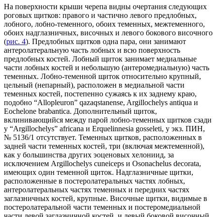
На поверхности крыши черепа видны очертания следующих
роговых щитков: правого и частично левого предлобных,
лобного, лобно-теменного, обоих теменных, межтеменного,
обоих надглазничных, височных и левого бокового височного
(
рис. 4
). Предлобных щитков одна пара, они занимают
антеролатеральную часть лобных и всю поверхность
предлобных костей. Лобный щиток занимает медиальные
части лобных костей и небольшую (антеромедиальную) часть
теменных. Лобно-теменной щиток относительно крупный,
цельный (непарный), расположен в медиальной части
теменных костей, постепенно сужаясь к их заднему краю,
подобно “Allopleuron” qazaqstanense, Argillochelys antiqua и
Eochelone brabantica. Дополнительный щиток,
вклинивающийся между парой лобно-теменных щитков сзади
у “Argillochelys” africana и Erquelinnesia gosseleti, у экз. ПИН,
№ 5136/1 отсутствует. Теменных щитков, расположенных в
задней части теменных костей, три (включая межтеменной),
как у большинства других эоценовых хелониид, за
исключением Argillochelys cuneiceps и Osonachelus decorata,
имеющих один теменной щиток. Надглазничные щитки,
расположенные в постеролатеральных частях лобных,
антеролатеральных частях теменных и передних частях
заглазничных костей, крупные. Височные щитки, видимые в
постеролатеральной части теменных и постеромедиальной
части левой заглазничной костей, и левый боковой височный