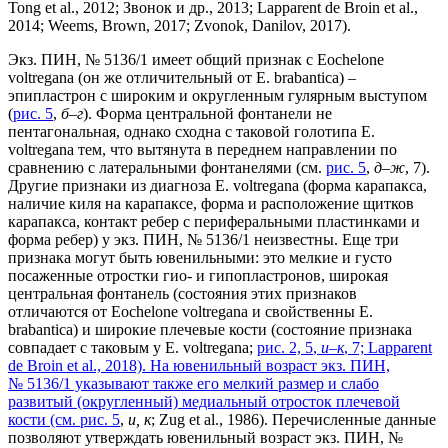
Tong et al., 2012; Звонок и др., 2013; Lapparent de Broin et al.,
2014; Weems, Brown, 2017; Zvonok, Danilov, 2017).
Экз. ПИН, № 5136/1 имеет общий признак с Eochelone
voltregana (он же отличительный от E. brabantica)
–
эпипластрон с широким и округленным гулярным выступом
(
рис. 5
,
б–г
). Форма центральной фонтанели не
пентагональная, однако сходна с таковой голотипа E.
voltregana тем, что вытянута в переднем направлении по
сравнению с латеральными фонтанелями (см.
рис. 5
,
д–ж
, 7).
Другие признаки из диагноза E. voltregana (форма карапакса,
наличие киля на карапаксе, форма и расположение щитков
карапакса, контакт ребер с периферальными пластинками и
форма ребер) у экз. ПИН, № 5136/1 неизвестны. Еще три
признака могут быть ювенильными: это мелкие и густо
посаженные отростки гио- и гипопластронов, широкая
центральная фонтанель (состояния этих признаков
отличаются от Eochelone voltregana и свойственны E.
brabantica) и широкие плечевые кости (состояние признака
совпадает с таковым у E. voltregana;
рис. 2, 5
,
и–к
, 7; Lapparent
de Broin et al., 2018). На ювенильный возраст экз. ПИН,
№ 5136/1 указывают также его мелкий размер и слабо
развитый (округленный) медиальный отросток плечевой
кости (см.
рис. 5
,
и, к
; Zug et al., 1986). Перечисленные данные
позволяют утверждать ювенильный возраст экз. ПИН, №