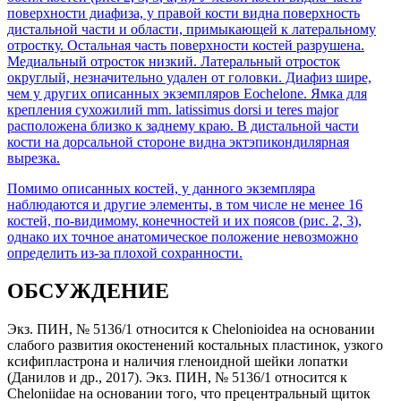
поверхности диафиза, у правой кости видна поверхность
дистальной части и области, примыкающей к латеральному
отростку. Остальная часть поверхности костей разрушена.
Медиальный отросток низкий. Латеральный отросток
округлый, незначительно удален от головки. Диафиз шире,
чем у других описанных экземпляров Eochelone. Ямка для
крепления сухожилий mm. latissimus dorsi и teres major
расположена близко к заднему краю. В дистальной части
кости на дорсальной стороне видна эктэпикондилярная
вырезка.
Помимо описанных костей, у данного экземпляра
наблюдаются и другие элементы, в том числе не менее 16
костей, по-видимому, конечностей и их поясов (
рис. 2, 3
),
однако их точное анатомическое положение невозможно
определить из-за плохой сохранности.
ОБСУЖДЕНИЕ
Экз. ПИН, № 5136/1 относится к Chelonioidea на основании
слабого развития окостенений костальных пластинок, узкого
ксифипластрона и наличия гленоидной шейки лопатки
(Данилов и др., 2017). Экз. ПИН, № 5136/1 относится к
Cheloniidae на основании того, что прецентральный щиток