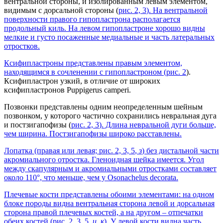
вентральной стороны, и изолированным левым элементом,
видимым с дорсальной стороны (
рис. 2, 3
). На вентральной
поверхности правого гипопластрона располагается
продольный киль. На левом гипопластроне хорошо видны
мелкие и густо посаженные медиальные и часть латеральных
отростков.
Ксифипластроны представлены правым элементом,
находящимся в сочленении с гипопластроном (
рис. 2
).
Ксифипластрон узкий, в отличие от широких
ксифипластронов Puppigerus camperi.
Позвонки представлены одним неопределенным шейным
позвонком, у которого частично сохранились невральная дуга
и постзигапофизы (
рис. 2, 3
). Длина невральной дуги больше,
чем ширина. Постзигапофизы широко расставлены.
Лопатка (правая или левая;
рис. 2, 3, 5
,
з
) без дистальной части
акромиального отростка. Гленоидная шейка имеется. Угол
между скапулярным и акромиальными отростками составляет
около 110°, что меньше, чем у Osonachelus decorata.
Плечевые кости представлены обоими элементами: на одном
блоке породы видна вентральная сторона левой и дорсальная
сторона правой плечевых костей, а на другом – отпечатки
обеих костей (
рис. 2, 3, 5
,
и
,
к
). У левой кости видна часть