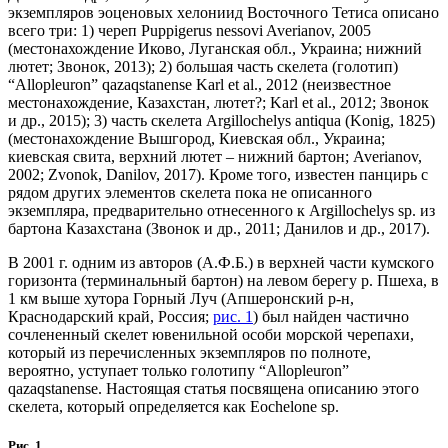
экземпляров эоценовых хелониид Восточного Тетиса описано
всего три: 1) череп Puppigerus nessovi Averianov, 2005
(местонахождение Иково, Луганская обл., Украина; нижний
лютет; Звонок, 2013); 2) большая часть скелета (голотип)
“Allopleuron” qazaqstanense Karl et al., 2012 (неизвестное
местонахождение, Казахстан, лютет?; Karl et al., 2012; Звонок
и др., 2015); 3) часть скелета Argillochelys antiqua (Konig, 1825)
(местонахождение Вышгород, Киевская обл., Украина;
киевская свита, верхний лютет – нижний бартон; Averianov,
2002; Zvonok, Danilov, 2017). Кроме того, известен панцирь с
рядом других элементов скелета пока не описанного
экземпляра, предварительно отнесенного к Argillochelys sp. из
бартона Казахстана (Звонок и др., 2011; Данилов и др., 2017).
В 2001 г. одним из авторов (А.Ф.Б.) в верхней части кумского
горизонта (терминальный бартон) на левом берегу р. Пшеха, в
1 км выше хутора Горный Луч (Апшеронский р-н,
Краснодарский край, Россия;
рис. 1
) был найден частично
сочлененный скелет ювенильной особи морской черепахи,
который из перечисленных экземпляров по полноте,
вероятно, уступает только голотипу “Allopleuron”
qazaqstanense. Настоящая статья посвящена описанию этого
скелета, который определяется как Eochelone sp.
Рис. 1.