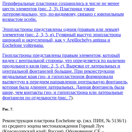
Периферальные пластинки сохранились в числе не менее
шести элементов (
рис. 2, 3
). Пластинки узкие
латеромедиально, что, по-видимому, связано с ювенильным
возрастом особи.
Эпипластроны представлены одним (правым или левым)
элементом (
рис. 2, 3, 5
,
в
). Гулярный выступ эпипластрона
широкий и округленный, как у Argillochelys antiqua и
Eochelone voltregana.
Гиопластроны представлены правым элементом, который
виден с вентральной стороны, что определяется по наличию
продольного киля (
рис. 2, 5
,
е
). Вырезки от латеральных и
центральной фонтанелей большие. При реконструкции
медиальные края гио- и гипопластронов формировали
вытянутую в переднем направлении центральную фонтанель,
которая была длиннее латеральных. Данная фонтанель была
шире, чем контакты гио- и гипопластрона или латеральные
фонтанели по отдельности (
рис. 7
).
Рис. 7.
Реконструкция пластрона Eochelone sp. (экз. ПИН, № 5136/1)
из среднего эоцена местонахождения Горный Луч
(Краснодарский край; Россия). Обозначения: CE –