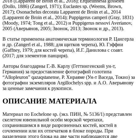
2018 (Lapparent de Broin et al., 2018); Erquelinnesia gosseleti
(Dollo, 1886) (Zangerl, 1971); Euclastes sp. (Weems, Brown,
2017); Osonachelus decorata Lapparent de Broin et al., 2014
(Lapparent de Broin et al., 2014); Puppigerus camperi (Gray, 1831)
(Moody, 1974; Tong et al., 2012) и Puppigerus nessovi Averianov,
2005 (Аверьянов, 2005; Звонок, 2013; Звонок и др., 2013).
В статье применена анатомическая терминология Р. Цангерла
и др. (Zangerl et al., 1988; для щитков черепа), Ю. Гэффни
(Gaffney, 1979; для костей черепа), И.Г. Данилова с соавт.
(2017; для элементов панциря).
Авторы благодарны Г.-В. Карлу (Геттингенский ун-т,
Германия) за предоставление фотографий голотипа
“Allopleuron” qazaqstanense, Р. Хираяме (Ун-т Васеда, Токио) за
фотографии экземпляров Argillochelys spp. и А.О. Аверьянову
за ценные замечания к рукописи.
ОПИСАНИЕ МАТЕРИАЛА
Материал по Eochelone sp. (экз. ПИН, № 5136/1) представлен
скелетом ювенильной особи морской черепахи,
сохранившимся в виде разрозненных костей, костей в
сочленении или их отпечатков в блоке породы. При
разделении этого блока на две части наблюдаются две