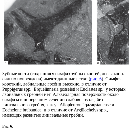
Зубные кости (сохранился симфиз зубных костей, левая кость
сильно повреждена) имеют длинные ветви (
рис. 6
). Симфиз
короткий, лабиальные гребни высокие, в отличие от
Puppigerus spp., Erquelinnesia gosseleti и Euclastes sp., у которых
лабиальных гребней нет. Альвеолярная поверхность около
симфиза в поперечном сечении слабовогнутая, без
лингвального гребня, как у “Allopleuron” qazaqstanense и
Eochelone brabantica, и в отличие от Argillochelys spp.,
имеющих развитые лингвальные гребни.
Рис. 6.