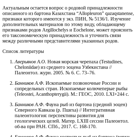
Актуальным остается вопрос о родовой принадлежности
описанного из бартона Казахстана “Allopleuron” qazaqstanense,
признаки которого имеются у экз. ПИН, № 5136/1. Изучение
дополнительных материалов по этому виду, обладающему
признаками родов Argillochelys и Eochelone, может прояснить
его таксономическую принадлежность и уточнить связи
между различными представителями указанных родов.
Список литературы
Аверьянов А.О.
Новая морская черепаха (Testudines,
Cheloniidae) из среднего эоцена Узбекистана //
Палеонтол. журн. 2005. № 6. С. 73–76.
Банников
А.Ф.
Ископаемые позвоночные России и
сопредельных стран. Ископаемые колючеперые рыбы
(Teleostei, Acanthopterygii). М.: ГЕОС, 2010. LXI+244 с.
Банников
А.Ф
. Фауна рыб из бартона (средний эоцен)
Северного Кавказа (р. Пшеха) // Интегративная
палеонтология: перспективы развития для
геологических целей. Матер. LXIII сессии Палеонтол.
об-ва при РАН. СПб., 2017. С. 168-170.
Банников А.Ф.
Фауна костистых рыб из бартона (верхи