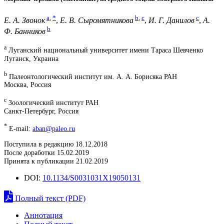
a
,
*
b
,
c
c
Е. А. Звонок
,
Е. В. Сыромятникова
,
И. Г. Данилов
,
А.
b
Ф. Банников
a
Луганский национальный университет имени Тараса Шевченко
Луганск, Украина
b
Палеонтологический институт им. А. А. Борисяка РАН
Москва, Россия
c
Зоологический институт РАН
Санкт-Петербург, Россия
*
E-mail:
aban@paleo.ru
Поступила в редакцию 18.12.2018
После доработки 15.02.2019
Принята к публикации 21.02.2019
DOI:
10.1134/S0031031X19050131
Полный текст (PDF)
Аннотация