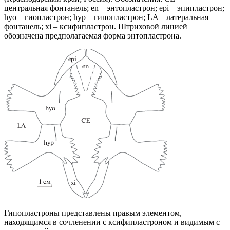
центральная фонтанель; en – энтопластрон; epi – эпипластрон;
hyo – гиопластрон; hyp – гипопластрон; LA – латеральная
фонтанель; xi – ксифипластрон. Штриховой линией
обозначена предполагаемая форма энтопластрона.
Гипопластроны представлены правым элементом,
находящимся в сочленении с ксифипластроном и видимым с