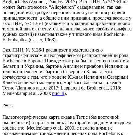
Argillochelys (Zvonok, Danilov, 2017). Экз. ПИН, № 5136/1 не
может быть отнесен к “Allopleuron” qazaqstanense, так как
последний вид требует переописания и уточнения родовой
принадлежности, а общие с ним признаки, прослеживаемые у
экз. ПИН, № 5136/1 (вытянутый в заднем направлении лобно-
теменной щиток и отсутствие лингвального гребня у симфиза
зубных костей) известны также у типового вида Eochelone –
E. brabantica (Casier, 1968).
Экз. ПИН, № 5136/1 расширяет представления о
стратиграфическом и географическом распространении рода
Eochelone в Европе. Прежде этот род был известен из лютета
Бельгии и Украины, бартона Англии и приабона Испании, а
теперь определен из бартона Северного Кавказа, что
согласуется с тем, что в эоцене Южная Испания и Северный
Кавказ были частью единого морского бассейна – океана
Тетис (Данилов и др., 2017; Lapparent de Broin et al., 2018;
Meulenkamp et al., 2000;
рис. 8
).
Рис. 8.
Палеогеографическая карта океана Тетис (без восточной
оконечности) и прилегающих акваторий в среднем и позднем
эоцене (по: Meulenkamp et al., 2000, с изменениями) с
обозначением местонахождений черепах рода Eochelone:
а
–