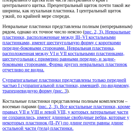
центрального щитка. Прецентральный щиток почти такой же
ширины, как нухальная пластинка. I центральный щиток
узкий, по крайней мере спереди.
Невральные пластинки представлены полным (непрерывным)
рядом, однако их точное число неясно (
рис. 2, 3
). Невральные
пластинки, расположенные между III–VI костальными
пластинками, имеют шестиугольную форму с короткими
передне-боковыми сторонами. Невральная пластинка,
расположенная между VI и VII костальными пластинками,
шестиугольная с примерно равными передне- и задне-
боковыми сторонами. Форма других невральных пластинок
отчетливо не видна.
Супрапигальные пластинки представлены только передней
частью I супрапигальной пластинки, имевшей, по-видимому,
трапециевидную форму (
рис. 3
).
Костальные пластинки представлены полным комплектом –
восемью парами (
рис. 2, 3
). Все костальные пластинки, кроме
правых VII и VIII и левой VIII, у которых латеральные части
не сохранились, имеют длинные свободные ребра, которые у
некоторых пластинок (II–IV) по длине почти равны длине
остальной части (тела) пластинки.