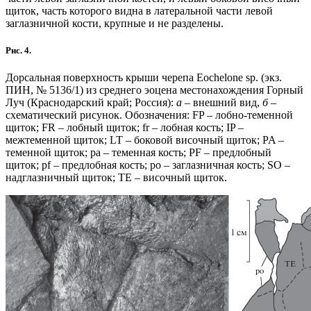
щиток, часть которого видна в латеральной части левой
заглазничной кости, крупные и не разделены.
Рис. 4.
Дорсальная поверхность крыши черепа Eochelone sp. (экз.
ПИН, № 5136/1) из среднего эоцена местонахождения Горный
Луч (Краснодарский край; Россия):
а
– внешний вид,
б
–
схематический рисунок. Обозначения: FP – лобно-теменной
щиток; FR – лобный щиток; fr – лобная кость; IP –
межтеменной щиток; LT – боковой височный щиток; PA –
теменной щиток; pa – теменная кость; PF – предлобный
щиток; pf – предлобная кость; po – заглазничная кость; SO –
надглазничный щиток; TE – височный щиток.