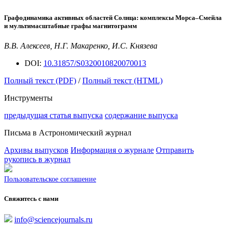
Графодинамика активных областей Солнца: комплексы Морса–Смейла
и мультимасштабные графы магнитограмм
В.В. Алексеев, Н.Г. Макаренко, И.С. Князева
DOI:
10.31857/S0320010820070013
Полный текст (PDF)
/
Полный текст (HTML)
Инструменты
предыдущая статья выпуска
содержание выпуска
Письма в Астрономический журнал
Архивы выпусков
Информация о журнале
Отправить
рукопись в журнал
Пользовательское соглашение
Свяжитесь с нами
info@sciencejournals.ru