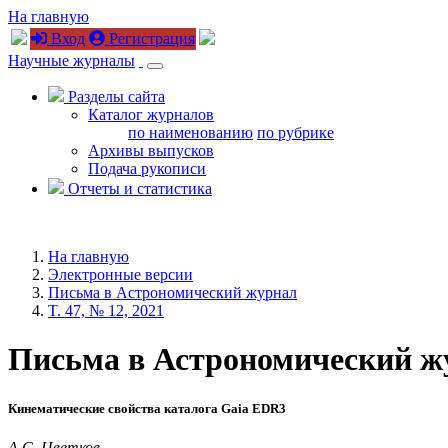
На главную
Вход
Регистрация
Научные журналы
Разделы сайта
Каталог журналов
по наименованию
по рубрике
Архивы выпусков
Подача рукописи
Отчеты и статистика
На главную
Электронные версии
Письма в Астрономический журнал
T. 47, № 12, 2021
Письма в Астрономический журн
Кинематические свойства каталога G
aia
EDR3
А.С. Цветков