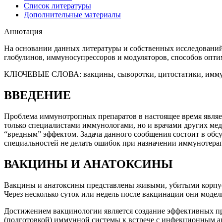
Список литературы
Дополнительные материалы
Аннотация
На основании данных литературы и собственных исследовани
глобулинов, иммуносупрессоров и модуляторов, способов опт
КЛЮЧЕВЫЕ СЛОВА:
вакцины, сыворотки, цитостатики, им
ВВЕДЕНИЕ
Проблема иммунотропных препаратов в настоящее время являе
только специалистами иммунологами, но и врачами других мед
“вредным” эффектом. Задача данного сообщения состоит в обс
специальностей не делать ошибок при назначении иммунотерап
ВАКЦИНЫ И АНАТОКСИНЫ
Вакцины и анатоксины представлены живыми, убитыми корпус
Через несколько суток или недель после вакцинации они мод
Достижением вакцинологии является создание эффективных пр
(подготовкой) иммунной системы к встрече с инфекционным а