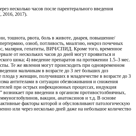
рез несколько часов после парентерального введения
2016, 2017).
, тошнота, рвота, боль в животе, диарея, повышение/
ипертермию, озноб, потливость, миалгию, некроз почечных
с, малярия, гепатиты, ВИЧ/СПИД. Кроме того, временное
вале от нескольких часов до дней могут проявиться и
кого шока; 4) введение препаратов на протяжении 1.5–3 мес.
оспы. Те же явления могут происходить при одновременном
дении мальчикам в возрасте до 3 лет больших доз
плода у женщин, получивших в младенчестве в возрасте до 3
низма антителами в ситуации обезвоживания и снижения
ителей при острых инфекционных процессах, индукция
ь” возникает при введении в организм противостолбнячных,
муноглобулинов, вакцин, анатоксинов и т.д. В основе
 активные факторы которой и обусловливают патологическую
енно или через несколько дней даже на небольшое количество