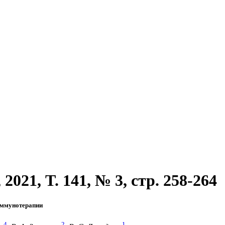
021, T. 141, № 3, стр. 258-264
иммунотерапии
4
2
1