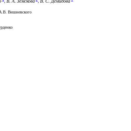
о
,
В. А. Земскова
,
В. С. Демидова
А.В. Вишневского
урденко