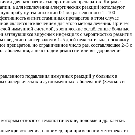
аниями для назначения сывороточных препаратов. Лицам с
рапии, а для исключения аллергических реакций используют
ную пробу путем инъекции 0.1 мл разведенного 1 : 100
ффективность антигистаминных препаратов в этом случае
ов является исключением для этого метода лечения. Причем
релой иммунной системой, хронические ослабленные больные,
ри затянувшихся вирусных инфекциях с вероятностью развития
 введении с интервалом в 1–5 дней нежелательна, поскольку
з препаратов, но ограниченное число раз, составляющее 2–3 с
 заболевания, а не в стадии ремиссии или выздоровления.
правленного подавления иммунных реакций у больных в
лых аллергических и аутоиммунных заболеваний (Земсков и
которым относятся гемопоэтические, половые и др. клетки.
чные кровотечения, например, при применении метотрексата.