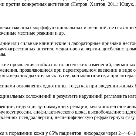
 против конкретных антигенов (Петров, Хаитов, 2011; Ющук, 
 невыраженных морфофункциональных изменений, не связанных 
женные местные реакции и др.
едние или сильные клинические и лабораторные признаки несто
утоагрессивных антител, медиаторов аллергии, дисбаланс тром
мы.
кие проявления стойких патологических изменений, связанных 
зменения, проявляющиеся при парентеральном введении в виде о
оны верхних дыхательных путей, конъюнктивите, а при энтераль
инами осложнения однотипны, тогда как при введении живых 
кцинальных осложнений в результате нарушений регламента изг
екций, индукция аутоиммунных реакций, мультипотентное анам
муносупрессии, анафилактического шока, высвобождение эндо
оявлениях псевдоаллергии, неспецифическую рефрактерную фаз
я в поражении кожи у 85% пациентов, лихорадке через 2–4–8–1