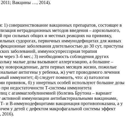
 2011; Вакцины …, 2014).
: 1) совершенствование вакцинных препаратов, состоящее в
ализация нетрадиционных методов введения – аэрозольного,
й при сильных общих и местных реакциях на прививку,
брильных судорогах, первичных иммунодефицитах для живых
нфекционные заболевания длительностью до 30 сут, приступы
еских заболеваний, иммуносупрессорная терапия
м через 3–6 мес.; 3) необходимость соблюдения других
скольку малые дозы вызывают аллергизацию, а большие –
ьку новорожденные, дети первых месяцев жизни, пожилые
инальные антигены у ребенка, ж) учет проводимого лечения
й иммунитет; 4) следует помнить, что: а) патология
ми прививок, б) у инертных особей используют большие дозы
) при недостаточности Т-системы иммунитета
иц с агаммаглобулинемией (болезнь Бру́тона – вариант
т активной иммунизации антибактериальными вакцинами,
 Т- и В-иммунодефицитами вакцинация противопоказана, а у
ичем у детей с дефектом макрофагальной системы эффект
 2016).