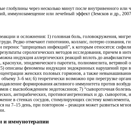
е глобулины через несколько минут после внутривенного или че
 иммунозамещение или лечебный эффект (Земсков и др., 2007, 
кции и осложнения: 1) головная боль, головокружения, мигрени
груди. Редко отмечают гипотонию, коллапс, потерю сознания, г
ен перенос “шприцевых инфекций”, к которым относятся: сифили
зультаты серологических методов исследования, причем в интер
зможна индукция аллергических реакций вплоть до анафилактичес
 краснухи, эпидемического паротита, полиомиелита, ветряной 
 5) описаны феномены индукции эндокринных нарушений при вве
нцентрации женских половых гормонов, а также невынашивание 
объему 3–6 мл; 6) теоретически возможно при перегрузке орга
подавление формирования активного иммунитета против возбуд
измов с высвобождением эндотоксинов; 7) “сывороточная болезн
их, антирабических, противогангренозных и др. сывороток, им
жение в стенках сосудов, стимулирующих систему комплемента,
 на 7–15 день, при повторном – реакция может развиться мгнов
ни.
и и иммунотерапии