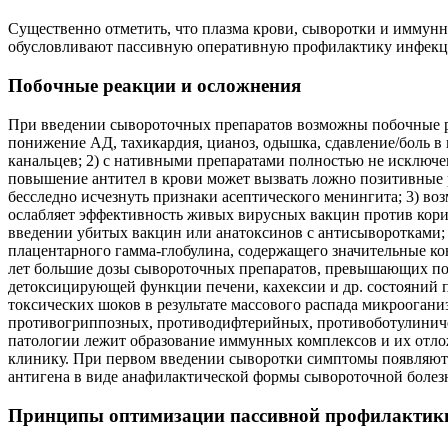
Существенно отметить, что плазма крови, сыворотки и иммунны
обусловливают пассивную оперативную профилактику инфекций,
Побочные реакции и осложнения
При введении сывороточных препаратов возможны побочные реа
понижение АД, тахикардия, цианоз, одышка, сдавление/боль в 
канальцев; 2) с нативными препаратами полностью не исключ
повышение антител в крови может вызвать ложно позитивные ре
бесследно исчезнуть признаки асептического менингита; 3) во
ослабляет эффективность живых вирусных вакцин против кори,
введении убитых вакцин или анатоксинов с антисыворотками;
плацентарного гамма-глобулина, содержащего значительные ко
лет большие дозы сывороточных препаратов, превышающих по 
детоксицирующей функции печени, кахексии и др. состояний 
токсических шоков в результате массового распада микрооган
противогриппозных, противодифтерийных, противоботулиническ
патологии лежит образование иммунных комплексов и их отло
клинику. При первом введении сыворотки симптомы появляются
антигена в виде анафилактической формы сывороточной болез
Принципы оптимизации пассивной профилактик