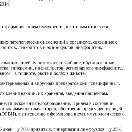
2014).
с формированием иммунитета, к которым относятся
йких патологических изменений в организме, связанные с
боцитов, лейкоцитов и эозинофилов, лимфоцитов,
с вакцинацией. К ним относятся общие, обусловленные
тека, гиперемии, инфильтратов, регионарного лимфаденита,
ном – в тошноте, рвоте и болях в животе.
бактериальных и вирусных препаратов они “специфичны”.
отовления вакцин, их хранения, введения пациентам
.
нестическое антителообразование. Причем в состоянии
генных иммуностимуляторов, обострение предсуществующей
у (ОРВИ), антигенемию с формированием иммунологического
6 дней – у 70% привитых, гиперплазии лимфоузлов – у 25%,