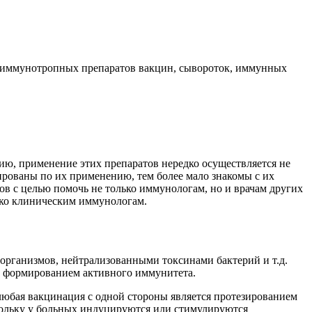
 иммунотропных препаратов вакцин, сывороток, иммунных
ю, применение этих препаратов нередко осуществляется не
ированы по их применению, тем более мало знакомы с их
в с целью помочь не только иммунологам, но и врачам других
ько клиническим иммунологам.
рганизмов, нейтрализованными токсинами бактерий и т.д.
с формированием активного иммунитета.
юбая вакцинация с одной стороны является протезированием
кольку у больных индуцируются или стимулируются