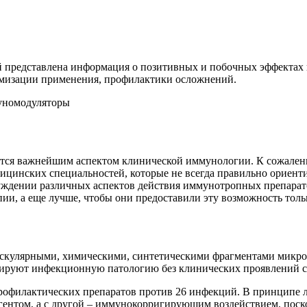
й представлена информация о позитивных и побочных эффектах
имизации применения, профилактики осложнений.
муномодуляторы
тся важнейшим аспектом клинической иммунологии. К сожалени
ицинских специальностей, которые не всегда правильно ориент
уждении различных аспектов действия иммунотропных препарато
ии, а еще лучше, чтобы они предоставили эту возможность тол
кулярными, химическими, синтетическими фрагментами микроо
елируют инфекционную патологию без клинических проявлений 
офилактических препаратов против 26 инфекций. В принципе л
гентом, а с другой – иммунокорригирующим воздействием, пос