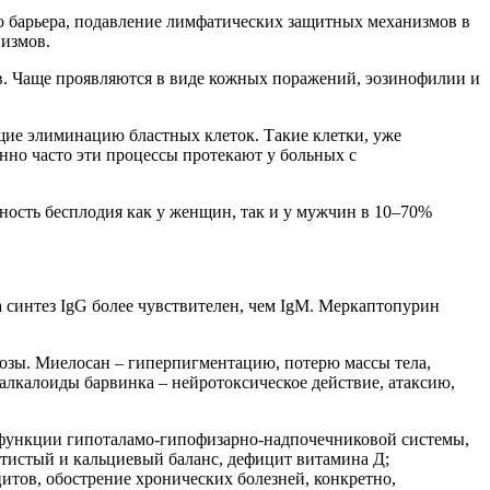
о барьера, подавление лимфатических защитных механизмов в
измов.
в. Чаще проявляются в виде кожных поражений, эозинофилии и
ие элиминацию бластных клеток. Такие клетки, уже
но часто эти процессы протекают у больных с
ость бесплодия как у женщин, так и у мужчин в 10–70%
 синтез IgG более чувствителен, чем IgM. Меркаптопурин
зы. Миелосан – гиперпигментацию, потерю массы тела,
лкалоиды барвинка – нейротоксическое действие, атаксию,
 функции гипоталамо-гипофизарно-надпочечниковой системы,
тистый и кальциевый баланс, дефицит витамина Д;
тов, обострение хронических болезней, конкретно,