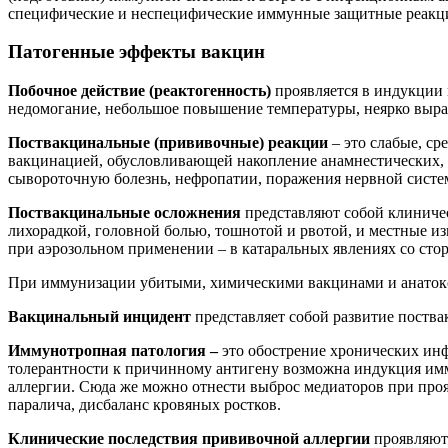
специфические и неспецифические иммунные защитные реакции
Патогенные эффекты вакцин
Побочное действие (реактогенность)
проявляется в индукции
недомогание, небольшое повышение температуры, неярко выра
Поствакцинальные (прививочные) реакции
– это слабые, ср
вакцинацией, обусловливающей накопление анамнестических, а
сывороточную болезнь, нефропатии, поражения нервной систе
Поствакцинальные осложнения
представляют собой клиничес
лихорадкой, головной болью, тошнотой и рвотой, и местные и
при аэрозольном применении – в катаральных явлениях со стор
При иммунизации убитыми, химическими вакцинами и анатокс
Вакцинальный инцидент
представляет собой развитие поства
Иммунотропная патология –
это обострение хронических инф
толерантности к причинному антигену возможна индукция им
аллергии. Сюда же можно отнести выброс медиаторов при пр
паралича, дисбаланс кровяных ростков.
Клинические последствия прививочной аллергии
проявляютс