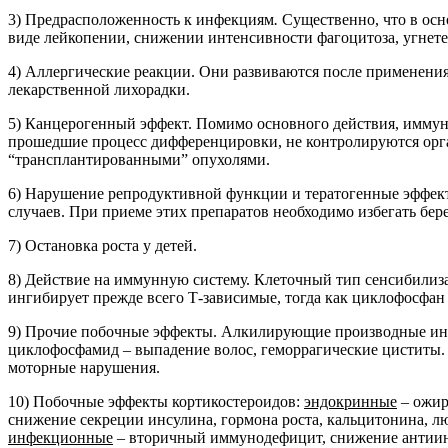
3) Предрасположенность к инфекциям
.
Существенно, что в осн
виде лейкопении, снижении интенсивности фагоцитоза, угнет
4) Аллергические реакции. Они развиваются после применени
лекарственной лихорадки.
5) Канцерогенный эффект. Помимо основного действия, имму
прошедшие процесс дифференцировки, не контролируются орга
“трансплантированными” опухолями.
6) Нарушение репродуктивной функции и тератогенные эффект
случаев. При приеме этих препаратов необходимо избегать бере
7) Остановка роста у детей.
8) Действие на иммунную систему. Клеточный тип сенсибилизац
ингибирует прежде всего Т-зависимые, тогда как циклофосфан
9) Прочие побочные эффекты. Алкилирующие производные инд
циклофосфамид – выпадение волос, геморрагические циститы.
моторные нарушения.
10) Побочные эффекты кортикостероидов:
эндокринные
– ожир
снижение секреции инсулина, гормона роста, кальцитонина, 
инфекционные
– вторичный иммунодефицит, снижение антиинф