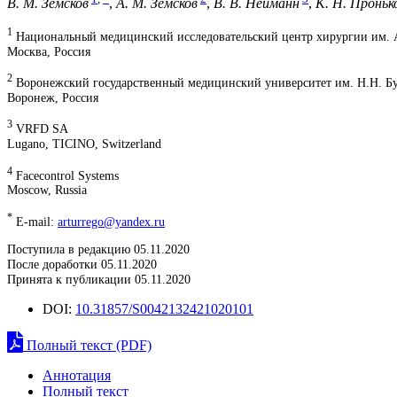
В. М. Земсков
,
А. М. Земсков
,
В. В. Нейманн
,
К. Н. Проньк
1
Национальный медицинский исследовательский центр хирургии им. 
Москва, Россия
2
Воронежский государственный медицинский университет им. Н.Н. Б
Воронеж, Россия
3
VRFD SA
Lugano, TICINO, Switzerland
4
Facecontrol Systems
Moscow, Russia
*
E-mail:
arturrego@yandex.ru
Поступила в редакцию 05.11.2020
После доработки 05.11.2020
Принята к публикации 05.11.2020
DOI:
10.31857/S0042132421020101
Полный текст (PDF)
Аннотация
Полный текст