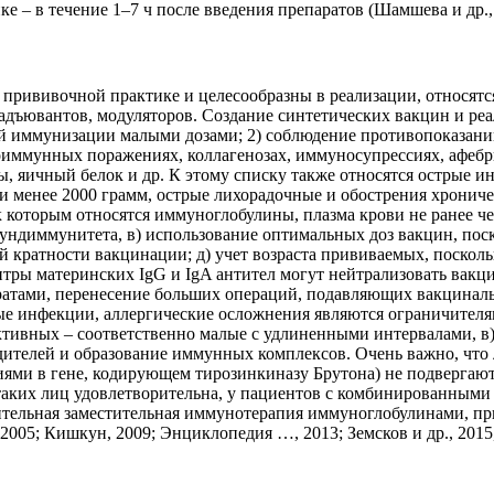
е – в течение 1–7 ч после введения препаратов (Шамшева и др.,
рививочной практике и целесообразны в реализации, относятся
 адъювантов, модуляторов. Создание синтетических вакцин и ре
ой иммунизации малыми дозами; 2) соблюдение противопоказани
тоиммунных поражениях, коллагенозах, иммуносупрессиях, афе
ы, яичный белок и др. К этому списку также относятся острые и
ии менее 2000 грамм, острые лихорадочные и обострения хронич
к которым относятся иммуноглобулины, плазма крови не ранее че
грундиммунитета, в) использование оптимальных доз вакцин, по
й кратности вакцинации; д) учет возраста прививаемых, поскол
итры материнских IgG и IgA антител могут нейтрализовать вакц
тами, перенесение больших операций, подавляющих вакцинальны
ые инфекции, аллергические осложнения являются ограничителя
активных – соответственно малые с удлиненными интервалами, в
телей и образование иммунных комплексов. Очень важно, что л
ями в гене, кодирующем тирозинкиназу Брутона) не подвергаю
таких лиц удовлетворительна, у пациентов с комбинированными
ительная заместительная иммунотерапия иммуноглобулинами, пр
005; Кишкун, 2009; Энциклопедия …, 2013; Земсков и др., 2015,