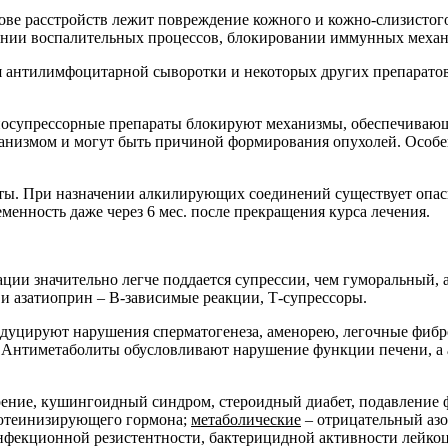
ове расстройств лежит повреждение кожного и кожно-слизистог
ении воспалительных процессов, блокировании иммунных механ
я антилимфоцитарной сыворотки и некоторых других препарато
носупрессорные препараты блокируют механизмы, обеспечивающ
низмом и могут быть причиной формирования опухолей. Особен
ы. При назначении алкилирующих соединений существует опасн
менность даже через 6 мес. после прекращения курса лечения.
ии значительно легче поддается супрессии, чем гуморальный, а
 и азатиоприн – В-зависимые реакции, Т-супрессоры.
уцируют нарушения сперматогенеза, аменорею, легочные фибро
 Антиметаболиты обусловливают нарушение функции печени, а а
ение, кушингоидный синдром, стероидный диабет, подавление
лютеинизирующего гормона;
метаболические
– отрицательный азо
екционной резистентности, бактерицидной активности лейкоци