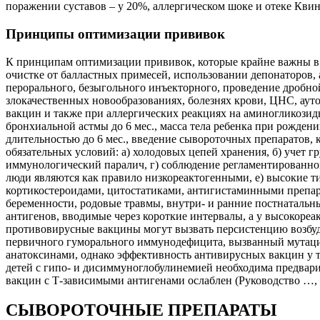
поражении суставов – у 20%, аллергическом шоке и отеке Квинк
Принципы оптимизации прививок
К принципам оптимизации прививок, которые крайне важны в п
очистке от балластных примесей, использовании депонаторов,
перорального, безыгольного инъекторного, проведение дробн
злокачественных новообразованиях, болезнях крови, ЦНС, ау
вакцин и также при аллергических реакциях на аминогликозид
бронхиальной астмы до 6 мес., масса тела ребенка при рожден
длительностью до 6 мес., введение сывороточных препаратов, 
обязательных условий: а) холодовых цепей хранения, б) учет 
иммунологический паралич, г) соблюдение регламентированно
люди являются как правило низкореактогенными, е) высокие т
кортикостероидами, цитостатиками, антигистаминными препара
беременности, родовые травмы, внутри- и ранние постнатальн
антигенов, вводимые через короткие интервалы, а у высокоре
противовирусные вакцины могут вызвать персистенцию возбуди
первичного гуморального иммунодефицита, вызванный мутаци
анатоксинами, однако эффективность антивирусных вакцин у 
детей с гипо- и дисиммуноглобулинемией необходима предвар
вакцин с Т-зависимыми антигенами ослаблен (Руководство …, 2
СЫВОРОТОЧНЫЕ ПРЕПАРАТЫ