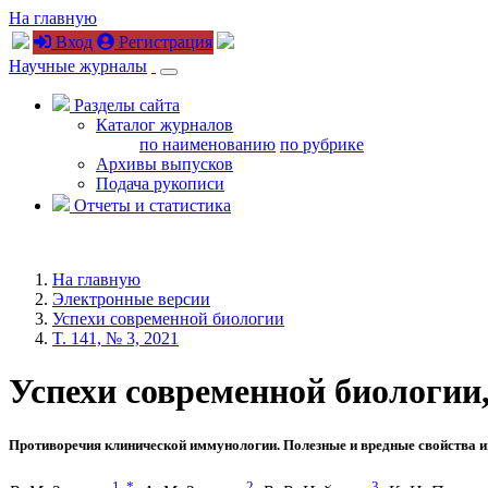
На главную
Вход
Регистрация
Научные журналы
Разделы сайта
Каталог журналов
по наименованию
по рубрике
Архивы выпусков
Подача рукописи
Отчеты и статистика
На главную
Электронные версии
Успехи современной биологии
T. 141, № 3, 2021
Успехи современной биологии, 2
Противоречия клинической иммунологии. Полезные и вредные свойства 
1
,
*
2
3