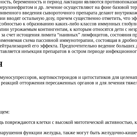
чность, беременность и период лактации являются противопоказ
ерулонефритом и др. лечение осуществляют на фоне базовой те
тривенного введения сывороточного препарата делают внутрикож
ии вводят остальную дозу, причем существенно отметить, что э
обностью к образованию каких-либо классов иммунных глобулин
пии угрожаемым контингентам, к которым относятся дети с нез
 за счет истощения лимита “наивных” лимфоцитов, состояния п
меняемая схема пассивной иммунотерапии, состоящая в дробном
йтрализацией его эффекта. Предпочтительно ведение больших до
тавляется инъекция препаратов в остром периоде инфекционного
Я
муносупрессоров, кортикостероидов и цитостатиков для целена
 реакций отторжения пересаженных органов и для лечения тяже
щем:
ь повреждаются клетки с высокой митотической активностью, к 
, нарушения функции желудка, также могут быть желудочно-кише