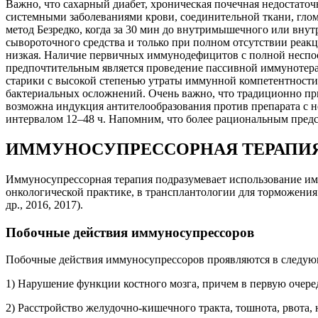
Важно, что сахарный диабет, хроническая почечная недостато
системными заболеваниями крови, соединительной ткани, глом
метод Безредко, когда за 30 мин до внутримышечного или вну
сывороточного средства и только при полном отсутствии реакц
низкая. Наличие первичных иммунодефицитов с полной неспос
предпочтительным является проведение пассивной иммунотера
старики с высокой степенью утраты иммунной компетентности
бактериальных осложнений. Очень важно, что традиционно при
возможна индукция антителообразования против препарата с не
интервалом 12–48 ч. Напомним, что более рациональным предс
ИММУНОСУПРЕССОРНАЯ ТЕРАПИ
Иммуносупрессорная терапия подразумевает использование им
онкологической практике, в трансплантологии для торможения
др., 2016, 2017).
Побочные действия иммуносупрессоров
Побочные действия иммуносупрессоров проявляются в следую
1) Нарушение функции костного мозга, причем в первую очеред
2) Расстройство желудочно-кишечного тракта, тошнота, рвота