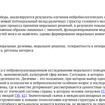
выбора, анализируются результаты изучения нейробиологически
гаемый потенциальный вклад различных структур головного мозг
ии процесса принятия моральных решений, в результате показа
главным образом связанных с эмпатией, функционированием мо
ей мозга не выявлено, однако формирование моральных компет
моральные дилеммы, моральное решение, толерантность к неопр
а, регионы интереса
са к нейровизуализационным исследованиям морального поведен
 экономической, культурной сфер жизни. Ситуации, в которых 
еделенности. Дилемма – это положение, при котором выбор одн
ний в психологии и нейропсихологии особенно возрос в последн
ка, где в качестве детерминант рассматриваются ценностные о
ти от этической системы страны, в которую человек погружен [
5
и эмоций [
30
,
41
]. Значительный скачок в междисциплинарных и
рументами и новыми технологиями изучения структуры и функ
асштабного мета-анализа задаются вопросом, не являются ли при