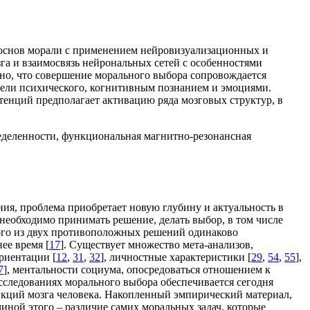
х основ морали с применением нейровизуализационных и
а и взаимосвязь нейрональных сетей с особенностями
но, что совершение морального выбора сопровождается
дели психического, когнитивным познанием и эмоциями.
енций предполагает активацию ряда мозговых структур, в
еделенности, функциональная магнитно-резонансная
ия, проблема приобретает новую глубину и актуальность в
необходимо принимать решение, делать выбор, в том числе
ого из двух противоположных решений одинаково
ее время [
17
]. Существует множество мета-анализов,
риентации [
12
,
31
,
32
], личностные характеристики [
29
,
54
,
55
],
7
], ментальности социума, опосредоваться отношением к
сследованиях морального выбора обеспечивается сегодня
ций мозга человека. Накопленный эмпирический материал,
чиной этого – различие самих моральных задач, которые