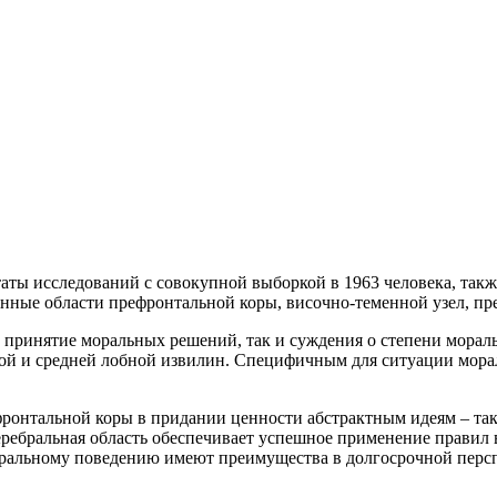
ьтаты исследований с совокупной выборкой в 1963 человека, так
инные области префронтальной коры, височно-теменной узел, пр
ьное принятие моральных решений, так и суждения о степени мор
сной и средней лобной извилин. Специфичным для ситуации мор
ефронтальной коры в придании ценности абстрактным идеям – так
церебральная область обеспечивает успешное применение правил 
оральному поведению имеют преимущества в долгосрочной перспе