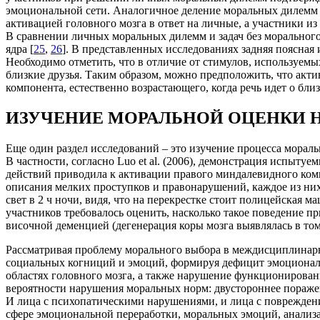
эмоциональной сети. Аналогичное деление моральных дилемм и
активацией головного мозга в ответ на личные, а участники и
В сравнении личных моральных дилемм и задач без морального
ядра [
25
,
26
]. В представленных исследованиях задняя поясная 
Необходимо отметить, что в отличие от стимулов, используемых
близкие друзья. Таким образом, можно предположить, что акт
компонента, естественно возрастающего, когда речь идет о бли
ИЗУЧЕНИЕ МОРАЛЬНОЙ ОЦЕНКИ Н
Еще один раздел исследований – это изучение процесса морал
В частности, согласно Luo et al. (2006), демонстрация испыт
действий приводила к активации правого миндалевидного ком
описания мелких проступков и правонарушений, каждое из ни
свет в 2 ч ночи, видя, что на перекрестке стоит полицейская м
участников требовалось оценить, насколько такое поведение п
височной деменцией (дегенерация коры мозга выявлялась в то
Рассматривая проблему морального выбора в междисциплинарно
социальных когниций и эмоций, формируя дефицит эмоциональ
областях головного мозга, а также нарушение функционирова
вероятности нарушения моральных норм: двустороннее пораже
И лица с психопатическими нарушениями, и лица с поврежде
сфере эмоциональной переработки, моральных эмоций, анализа