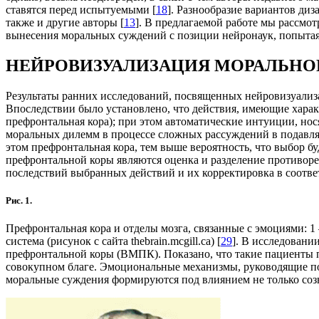
ставятся перед испытуемыми [
18
]. Разнообразие вариантов ди
также и другие авторы [
13
]. В предлагаемой работе мы рассмо
вынесения моральных суждений с позиции нейронаук, попытаяс
НЕЙРОВИЗУАЛИЗАЦИЯ МОРАЛЬНО
Результаты ранних исследований, посвященных нейровизуализ
Впоследствии было установлено, что действия, имеющие харак
префронтальная кора); при этом автоматические интуиции, но
моральных дилемм в процессе сложных рассуждений в подавля
этом префронтальная кора, тем выше вероятность, что выбор бу
префронтальной коры являются оценка и разделение противор
последствий выбранных действий и их корректировка в соотве
Рис. 1.
Префронтальная кора и отделы мозга, связанные с эмоциями: 1 
система (рисунок с сайта thebrain.mcgill.ca) [
29
]. В исследовани
префронтальной коры (ВМПК). Показано, что такие пациенты 
совокупном благе. Эмоциональные механизмы, руководящие по
моральные суждения формируются под влиянием не только соз