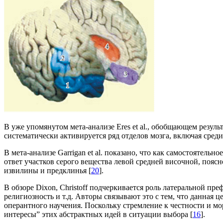
В уже упомянутом мета-анализе Eres et al., обобщающем резул
систематически активируется ряд отделов мозга, включая сред
В мета-анализе Garrigan et al. показано, что как самостоятел
ответ участков серого вещества левой средней височной, поя
извилины и предклинья [
20
].
В обзоре Dixon, Christoff подчеркивается роль латеральной пр
религиозность и т.д. Авторы связывают это с тем, что данная 
оперантного научения. Поскольку стремление к честности и м
интересы” этих абстрактных идей в ситуации выбора [
16
].