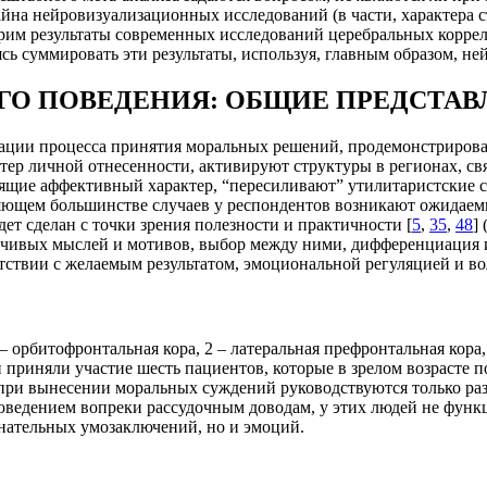
зайна нейровизуализационных исследований (в части, характера
трим результаты современных исследований церебральных корре
ь суммировать эти результаты, используя, главным образом, н
ГО ПОВЕДЕНИЯ: ОБЩИЕ ПРЕДСТАВ
ации процесса принятия моральных решений, продемонстрирова
тер личной отнесенности, активируют структуры в регионах, с
сящие аффективный характер, “пересиливают” утилитаристские 
ющем большинстве случаев у респондентов возникают ожидаемы
дет сделан с точки зрения полезности и практичности [
5
,
35
,
48
] 
ечивых мыслей и мотивов, выбор между ними, дифференциация и
тствии с желаемым результатом, эмоциональной регуляцией и в
– орбитофронтальная кора, 2 – латеральная префронтальная кора,
и приняли участие шесть пациентов, которые в зрелом возрасте
при вынесении моральных суждений руководствуются только ра
ведением вопреки рассудочным доводам, у этих людей не функц
нательных умозаключений, но и эмоций.