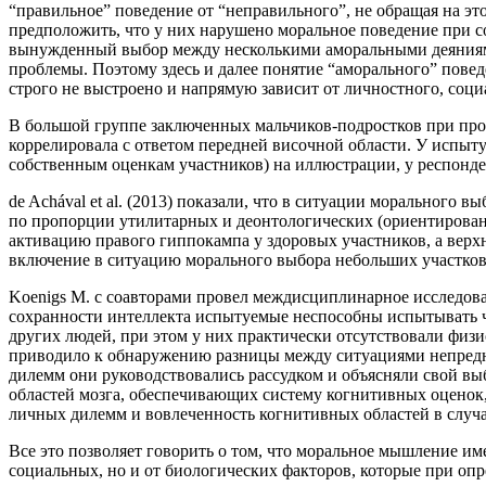
“правильное” поведение от “неправильного”, не обращая на эт
предположить, что у них нарушено моральное поведение при с
вынужденный выбор между несколькими аморальными деяниями,
проблемы. Поэтому здесь и далее понятие “аморального” пове
строго не выстроено и напрямую зависит от личностного, соци
В большой группе заключенных мальчиков-подростков при про
коррелировала с ответом передней височной области. У испыт
собственным оценкам участников) на иллюстрации, у респонде
de Achával et al. (2013) показали, что в ситуации морального
по пропорции утилитарных и деонтологических (ориентирова
активацию правого гиппокампа у здоровых участников, а верх
включение в ситуацию морального выбора небольших участков
Koenigs M. c соавторами провел междисциплинарное исследов
сохранности интеллекта испытуемые неспособны испытывать ч
других людей, при этом у них практически отсутствовали фи
приводило к обнаружению разницы между ситуациями непредна
дилемм они руководствовались рассудком и объясняли свой вы
областей мозга, обеспечивающих систему когнитивных оценок
личных дилемм и вовлеченность когнитивных областей в случ
Все это позволяет говорить о том, что моральное мышление им
социальных, но и от биологических факторов, которые при оп