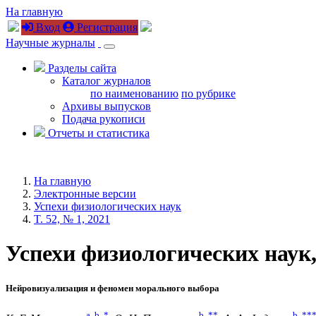
На главную
Вход
Регистрация
Научные журналы
Разделы сайта
Каталог журналов
по наименованию
по рубрике
Архивы выпусков
Подача рукописи
Отчеты и статистика
На главную
Электронные версии
Успехи физиологических наук
T. 52, № 1, 2021
Успехи физиологических наук, 2
Нейровизуализация и феномен морального выбора
a
,
b
,
*
b
,
**
b
,
**