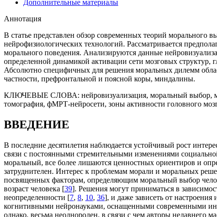
Дополнительные материалы
Аннотация
В статье представлен обзор современных теорий морального 
нейрофизиологических технологий. Рассматривается предпола
морального поведения. Анализируются данные нейровизуализац
определенной динамикой активации сети мозговых структур, 
Абсолютно специфичных для решения моральных дилемм област
частности, префронтальной и поясной коры, миндалины.
КЛЮЧЕВЫЕ СЛОВА:
нейровизуализация, моральный выбор, 
томография, фМРТ-нейросети, зоны активности головного мозг
ВВЕДЕНИЕ
В последние десятилетия наблюдается устойчивый рост интере
связи с постоянными стремительными изменениями социальной,
моральный, все более лишаются ценностных ориентиров и опр
затруднителен. Интерес к проблемам морали и моральных реше
посвященных факторам, определяющим моральный выбор челове
возраст человека [
39
]. Решения могут приниматься в зависимос
неопределенности [
7
,
8
,
10
,
36
], и даже зависеть от настроения 
когнитивными нейронауками, оснащенными современными инст
однако, весьма неоднороден, в связи с чем авторы недавнего м