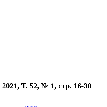
021, T. 52, № 1, стр. 16-30
*
a
,
b
,
****