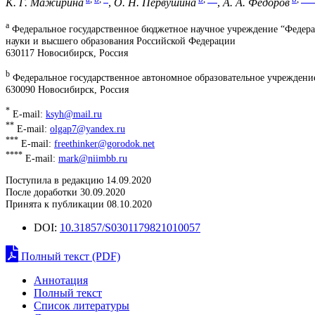
К. Г. Мажирина
,
О. Н. Первушина
,
А. А. Федоров
a
Федеральное государственное бюджетное научное учреждение “Федер
науки и высшего образования Российской Федерации
630117 Новосибирск, Россия
b
Федеральное государственное автономное образовательное учреждени
630090 Новосибирск, Россия
*
E-mail:
ksyh@mail.ru
**
E-mail:
olgap7@yandex.ru
***
E-mail:
freethinker@gorodok.net
****
E-mail:
mark@niimbb.ru
Поступила в редакцию 14.09.2020
После доработки 30.09.2020
Принята к публикации 08.10.2020
DOI:
10.31857/S0301179821010057
Полный текст (PDF)
Аннотация
Полный текст
Список литературы