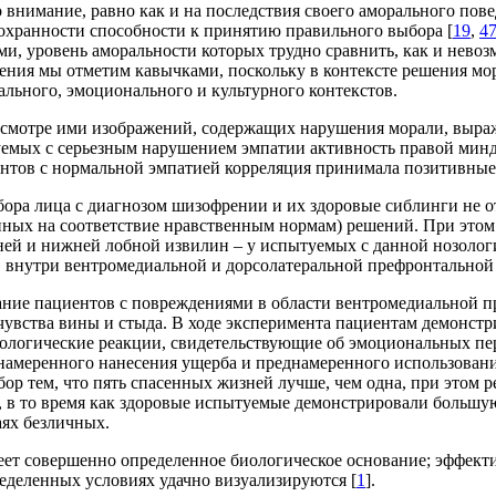
о внимание, равно как и на последствия своего аморального пов
охранности способности к принятию правильного выбора [
19
,
4
 уровень аморальности которых трудно сравнить, как и невоз
дения мы отметим кавычками, поскольку в контексте решения мо
ального, эмоционального и культурного контекстов.
смотре ими изображений, содержащих нарушения морали, выраж
уемых с серьезным нарушением эмпатии активность правой минд
нтов с нормальной эмпатией корреляция принимала позитивные 
 выбора лица с диагнозом шизофрении и их здоровые сиблинги не 
нных на соответствие нравственным нормам) решений. При эт
ней и нижней лобной извилин – у испытуемых с данной нозологие
 внутри вентромедиальной и дорсолатеральной префронтальной 
ание пациентов с повреждениями в области вентромедиальной п
увства вины и стыда. В ходе эксперимента пациентам демонстр
зиологические реакции, свидетельствующие об эмоциональных п
меренного нанесения ущерба и преднамеренного использования
бор тем, что пять спасенных жизней лучше, чем одна, при этом
, в то время как здоровые испытуемые демонстрировали больш
аях безличных.
еет совершенно определенное биологическое основание; эффекти
ределенных условиях удачно визуализируются [
1
].