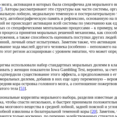
ного мозга, активация в которых была специфична для моральног
7
]. Авторы рассматривают эти структуры как части системы, ор
едиальную лобную, медиальную теменную и постеролатеральную 
кту, автобиографическую память и рефлексию, основанную на п
ий не происходит активации всей системы по умолчанию как ед
нных со специфическими ментальными процессами – к примеру, м
 процесса принятия моральных решений механизмы, как способно
ужения, а также способность оценивать поступки других людей.
нний, личный опыт испытуемых. Заметим также, что активация 
вание хода мыслей другого человека (особенно – непохожего на 
что этот регион ассоциирован с уровнем эмпатии, что может оп
адигмы использовали набор стандартных моральных дилемм в кл
ивать у женщин показатели Iowa Gambling Test, вероятно, за сч
одтвердили существование этого эффекта, а предположения о е
я моральных дилемм, добавив в них еще одну переменную – вероя
ередняя кора островка головного мозга, а соотношение пожертв
того тела [
53
].
эмоциональные корреляты морального выбора, разделив известны
ка, чтобы спасти нескольких, и быстрее принимали положительн
ы мозгового вещества в средней лобной, задней поясной и угл
лобной извилины и билатеральной теменной коры [
20
]. Заметим
ются только косвенно, по перечню задействованных структур 