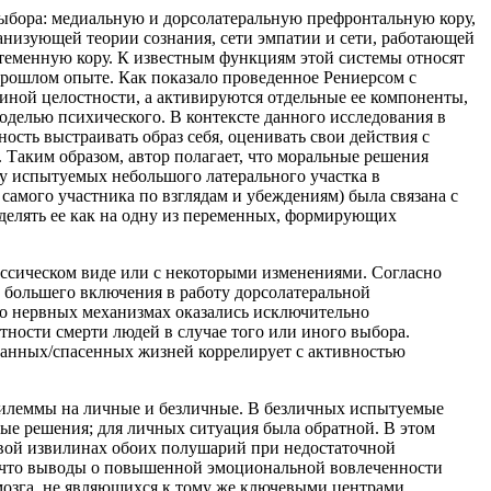
о выбора: медиальную и дорсолатеральную префронтальную кору,
ганизующей теории сознания, сети эмпатии и сети, работающей
теменную кору. К известным функциям этой системы относят
рошлом опыте. Как показало проведенное Рениерсом c
иной целостности, а активируются отдельные ее компоненты,
оделью психического. В контексте данного исследования в
сть выстраивать образ себя, оценивать свои действия с
 Таким образом, автор полагает, что моральные решения
у испытуемых небольшого латерального участка в
самого участника по взглядам и убеждениям) была связана с
ределять ее как на одну из переменных, формирующих
ассическом виде или с некоторыми изменениями. Согласно
ет большего включения в работу дорсолатеральной
го нервных механизмах оказались исключительно
тности смерти людей в случае того или иного выбора.
ованных/спасенных жизней коррелирует с активностью
е дилеммы на личные и безличные. В безличных испытуемые
ые решения; для личных ситуация была обратной. В этом
овой извилинах обоих полушарий при недостаточной
, что выводы о повышенной эмоциональной вовлеченности
мозга, не являющихся к тому же ключевыми центрами