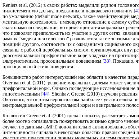
Reniers et al. (2012) в своих работах выделили ряд зон голов
нижнетеменную дольку, предклинье и надкраевую извилину [
4
по умолчанию (default mode network), также задействующей м
ментальную деятельность, имеющую отношение к самому субъе
соавторами исследование, во время принятия моральных решен
что позволяет предположить их участие в других сетях, связа
рамках “модели психического” развиваются такие значимые для
позиций другого, соотносить их с ожиданиями социального окр
связаны с работой церебральных систем, организующих внутре
дорсомедиальной префронтальной коре в задачах на прогнозиро
альтруистичным, просоциальным поведением [
38
]. Показано, 
просоциальный стиль поведения.
Большинство работ интересующей нас области в качестве пар
Overman et al. (2011), решение моральных дилемм может увелич
префронтальной коры. Однако последующие исследования не п
гипотетическими [
44
]. Shenhav, Greene (2010) изучали решени
Оказалось, что к этим вероятностям наиболее чувствительна п
вентромедиальной префронтальной коры и вентрального полоса
Коллектив Greene et al. (2001) сделал попытку рассмотреть 
более охотно соглашались пожертвовать жизнью одного челове
случае, по данным фМРТ, дополнительно активировались объем
интенсивности сигнала в некоторых областях правой средней 
участников при решении личных моральных дилемм подтвержда