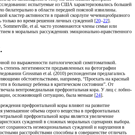
м исследовании: испытуемые из США характеризовались большей
ало билатерально в области передней поясной извилины.
шой кластер активности в правой скорлупе чечевицеобразного
сь только во время решения личных суждений [
20
–
22
].
 Sommerville, et al. часто упоминаются члены семьи или
астием в моральных рассуждениях эмоционально-нравственного
.
личной по выраженности патологической симптоматикой.
ить степень легитимности предъявленных на фотографии
следовании Grossman et al. (2010) респондентам предлагались
ляющими обстоятельствами, например, “Проехать на красный
везти в больницу ребенка в критическом состоянии”. От
твечала вентромедиальная префронтальная кора. У лиц с лобно-
рмации, осложняющей ситуацию, была меньше [
24
].
овреждения префронтальной коры влияют на развитие
я уменьшение объема серого вещества в префронтальных
ентральной префронтальной коры является увеличение
таристских суждений в сложных моральных сценариях выбора.
уют сохранность неэмоциональных суждений и нарушения в
ностными расстройствами способны в совершенстве отличать