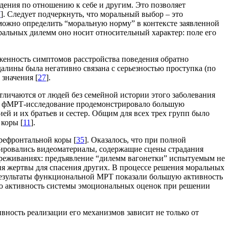
едения по отношению к себе и другим. Это позволяет
7
]. Следует подчеркнуть, что моральный выбор – это
можно определить “моральную норму” в контексте заявленной
ральных дилемм оно носит относительный характер: поле его
енность симптомов расстройства поведения обратно
алины была негативно связана с серьезностью проступка (по
значения [
27
].
отличаются от людей без семейной истории этого заболевания
ом фМРТ-исследование продемонстрировало большую
й и их братьев и сестер. Общим для всех трех групп было
коры [
11
].
рефронтальной коры [
35
]. Оказалось, что при полной
ировались видеоматериалы, содержащие сцены страдания
ереживаниях: предъявление “дилемм вагонетки” испытуемым не
 жертвы для спасения других. В процессе решения моральных
 результаты функциональной МРТ показали большую активность
ую активность системы эмоциональных оценок при решении
вность реализации его механизмов зависит не только от