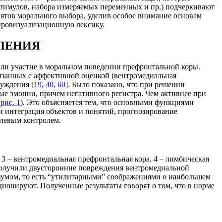
 стимулов, набора измеряемых переменных и пр.) подчеркивают
лятов морального выбора, уделив особое внимание основам
ейровизуализационную лексику.
ЛЕНИЯ
ли участие в моральном поведении префронтальной коры.
вязанных с аффективной оценкой (вентромедиальная
суждения [
19
,
40
,
60
]. Было показано, что при решении
е эмоции, причем негативного регистра. Чем активнее при
(
рис. 1
). Это объясняется тем, что основными функциями
 интеграция объектов и понятий, прогнозирование
олевым контролем.
 3 – вентромедиальная префронтальная кора, 4 – лимбическая
 получили двусторонние повреждения вентромедиальной
зумом, то есть “утилитарными” соображениями о наибольшем
ионируют. Полученные результаты говорят о том, что в норме