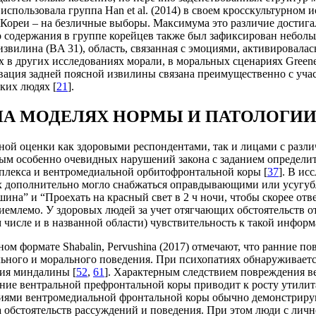
спользовала группа Han et al. (2014) в своем кросскультурно
з Кореи – на безличные выборы. Максимума это различие достиг
 содержания в группе корейцев также был зафиксирован неболь
извилина (BA 31), область, связанная с эмоциями, активировала
 в других исследованиях морали, в моральных сценариях Greene,
ивация задней поясной извилины связана преимущественно с уч
зких людях [
21
].
А МОДЕЛЯХ НОРМЫ И ПАТОЛОГИИ
ьной оценки как здоровыми респондентами, так и лицами с раз
уемым особенно очевидных нарушений закона с заданием определ
плекса и вентромедиальной орбитофронтальной коры [
37
]. В ис
х дополнительно могло снабжаться оправдывающими или усугуб
ашина” и “Проехать на красный свет в 2 ч ночи, чтобы скорее от
риемлемо. У здоровых людей за учет отягчающих обстоятельств о
м числе и в названной области) чувствительность к такой инфо
м формате Shabalin, Pervushina (2017) отмечают, что ранние п
ного и морального поведения. При психопатиях обнаруживаетс
ния миндалины [
52
,
61
]. Характерным следствием повреждения в
ние вентральной префронтальной коры приводит к росту утили
ниями вентромедиальной фронтальной коры обычно демонстрир
 обстоятельств рассуждений и поведения. При этом люди с лич