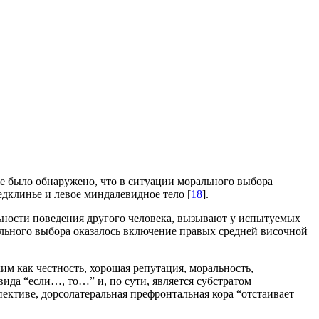
же было обнаружено, что в ситуации морального выбора
едклинье и левое миндалевидное тело [
18
].
альности поведения другого человека, вызывают у испытуемых
ального выбора оказалось включение правых средней височной
им как честность, хорошая репутация, моральность,
вида “если…, то…” и, по сути, является субстратом
ктиве, дорсолатеральная префронтальная кора “отстаивает