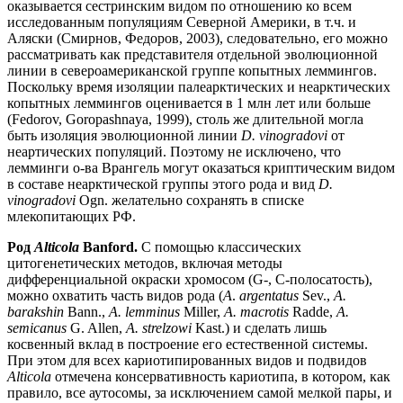
оказывается сестринским видом по отношению ко всем
исследованным популяциям Северной Америки, в т.ч. и
Аляски (Смирнов, Федоров, 2003), следовательно, его можно
рассматривать как представителя отдельной эволюционной
линии в североамериканской группе копытных леммингов.
Поскольку время изоляции палеарктических и неарктических
копытных леммингов оценивается в 1 млн лет или больше
(Fedorov, Goropashnaya, 1999), столь же длительной могла
быть изоляция эволюционной линии
D. vinogradovi
от
неартических популяций. Поэтому не исключено, что
лемминги о-ва Врангель могут оказаться криптическим видом
в составе неарктической группы этого рода и вид
D.
vinogradovi
Ogn. желательно сохранять в списке
млекопитающих РФ.
Род
Alticola
Banford.
С помощью классических
цитогенетических методов, включая методы
дифференциальной окраски хромосом (G-, C-полосатость),
можно охватить часть видов рода (
A
.
argentatus
Sev.,
A.
barakshin
Bann.,
A.
lemminus
Miller,
A.
macrotis
Radde,
A.
semicanus
G. Allen,
A. strelzowi
Kast.) и сделать лишь
косвенный вклад в построение его естественной системы.
При этом для всех кариотипированных видов и подвидов
Alticola
отмечена консервативность кариотипа, в котором, как
правило, все аутосомы, за исключением самой мелкой пары, и