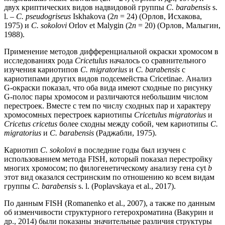
двух криптических видов надвидовой группы
C.
barabensis
s.
l. –
С. pseudogriseus
Iskhakova (2
n
= 24) (Орлов, Исхакова,
1975) и
C. sokolovi
Orlov et Malygin (2
n
= 20) (Орлов, Малыгин,
1988).
Применение методов дифференциальной окраски хромосом в
исследованиях рода
Cricetulus
началось со сравнительного
изучения кариотипов
С. migratorius
и
C. barabensis
с
кариотипами других видов подсемейства Cricetinae. Анализ
G-окраски показал, что оба вида имеют сходные по рисунку
G-полос пары хромосом и различаются небольшим числом
перестроек. Вместе с тем по числу сходных пар и характеру
хромосомных перестроек кариотипы
Cricetulus migratorius
и
Cricetus cricetus
более сходны между собой, чем кариотипы
С.
migratorius
и
C. barabensis
(Раджабли, 1975).
Кариотип
C. sokolovi
в последние годы был изучен с
использованием метода FISH, который показал перестройку
многих хромосом; по филогенетическому анализу гена cyt
b
этот вид оказался сестринским по отношению ко всем видам
группы
C. barabensis
s. l. (Poplavskaya et al., 2017).
По данным FISH (Romanenko et al., 2007), а также по данным
об изменчивости структурного гетерохроматина (Вакурин и
др., 2014) были показаны значительные различия структуры