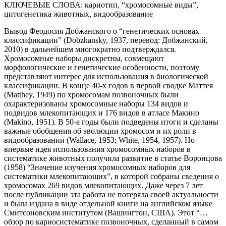
КЛЮЧЕВЫЕ СЛОВА:
кариотип, “хромосомные виды”,
цитогенетика животных, видообразование
Вывод Феодосия Добжанского о “генетических основах
классификации” (Dobzhansky, 1937, перевод: Добжанский,
2010) в дальнейшем многократно подтверждался.
Хромосомные наборы дискретны, совмещают
морфологические и генетические особенности, поэтому
представляют интерес для использования в биологической
классификации. В конце 40-х годов в первой сводке Маттея
(Matthey, 1949) по хромосомам позвоночных были
охарактеризованы хромосомные наборы 134 видов и
подвидов млекопитающих и 176 видов в атласе Макино
(Makino, 1951). В 50-е годы были подведены итоги и сделаны
важные обобщения об эволюции хромосом и их роли в
видообразовании (Wallace, 1953; White, 1954, 1957). Но
впервые идея использования хромосомных наборов в
систематике животных получила развитие в статье Воронцова
(1958) “Значение изучения хромосомных наборов для
систематики млекопитающих”, в которой собраны сведения о
хромосомах 269 видов млекопитающих. Даже через 7 лет
после публикации эта работа не потеряла своей актуальности
и была издана в виде отдельной книги на английском языке
Смитсоновским институтом (Вашингтон, США). Этот “…
обзор по кариосистематике позвоночных, сделанный в самом