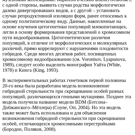
с одной стороны, выявить случаи родства морфологически
далеко дивергировавших видов, а с другой – установить
случаи репродуктивной изоляции форм, ранее относимых к
одному политипическому виду. Данные, накопленные на
основе изучения цитогенетики популяций млекопитающих,
легли в основу формирования представлений о хромосомном
пути видообразования. Цитогенетические различия
популяций, в отличие от морфологических и молекулярных
различий, прямо коррелируют с нарушениями плодовитости
гибридов. Среди многих десятков работ, посвященных
хромосомному видообразованию (см. Vorontsov, Lyapunova,
1989), следует особо выделить монографии Уайта (White,
1978) и Кинга (King, 1993).
В экспериментальных работах генетиков первой половины
20-го века была разработана модель возникновение
гибридной стерильности при скрещивании особей разных
популяций, различающихся генными мутациями. Позднее эта
модель получила название модели BDM (Бэтсона–
Добжанского–Мёллера) (Coyne, Orr, 2004). Но эта модель
также может быть использована и для объяснения
возникновения гибридной стерильности при скрещивании
особей, отличающихся хромосомными перестройками
(Бородин, Поляков, 2008).