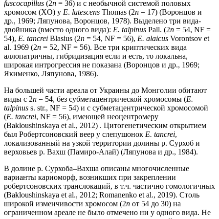
fuscocapillus
(2
n
= 36) и с необычной системой половых
хромосом (XO) у
E
.
lutescens
Thomas (2
n
= 17) (Воронцов и
др., 1969; Ляпунова, Воронцов, 1978). Выделено три вида-
двойника (вместо одного вида):
E. talpinus
Pall. (2
n
= 54, NF =
54),
E. tancrei
Blasius (2
n
= 54, NF = 56),
E. alaicus
Vorontsov et
al. 1969 (2
n
= 52, NF = 56). Все три криптических вида
аллопатричны, гибридизация если и есть, то локальна,
широкая интрогрессия не показана (Воронцов и др., 1969;
Якименко, Ляпунова, 1986).
На большей части ареала от Украины до Монголии обитают
виды с 2
n
= 54, без субметацентрической хромосомы (
E.
talpinus
s. str., NF = 54) и с субметацентрической хромосомой
(
E. tancrei
, NF = 56), имеющей неоцентромеру
(Bakloushinskaya et al., 2012) . Цитогенетическим открытием
был Робертсоновский веер у слепушонок
E. tancrei
,
локализованный на узкой территории долины р. Сурхоб и
верховьев р. Вахш (Памиро-Алай) (Ляпунова и др., 1984).
В долине р. Сурхоба–Вахша описаны многочисленные
варианты кариоморф, возникших при закреплении
робертсоновских транслокаций, в т.ч. частично гомологичных
(Bakloushinskaya et al., 2012; Romanenko et al., 2019). Столь
широкой изменчивости хромосом (2
n
от 54 до 30) на
ограниченном ареале не было отмечено ни у одного вида. Не