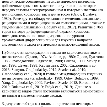
центрические соединения, перицентрические инверсии,
добавочные хромосомы, делеции и дупликации, которые
нередко связаны с гетерохроматином и которые известны как
для половых хромосом, так и для аутосом (Orlov, Bulatova,
1989). Реже других обнаруживались изменения, связанные с
реципрокными и нереципрокными транслокациями, а также с
тандемными слияниями (Dobigny et al., 2017). Развитие с 70-х
годов методов дифференциальной окраски хромосом
последовательно повышало разрешающие уровни
хромосомной дифференциации для изучения вопросов
систематики и филогенетических взаимоотношений видов.
Публикуются монографии и атласы по кариосистематике и
цитогенетике (Орлов, 1974; Анбиндер, 1980; Орлов, Булатова,
1983; Графодатский, Раджабли, 1988; Гилева, 1990; Мейер и
др., 1996; Дзуев, 1998; Картавцева, 2002; Сафронова и др.,
2018; Stanyon, Graphodatsky, 2012; Searle et al., 2019;
Graphodatsky et al., 2020) и главы в международных изданиях
по цитогенетике (Graphodatsky, 1989; Orlov, Bulatova, 1989;
Yang, Graphodatsky, 2009; Pavlova, Searle, 2018; Borodin et al.,
2019; Bulatova et al., 2019; Fedyk et al., 2019). Данные о
кариотипах видов стали постоянно включаться в монографии
по видам и систематические сводки.
Задачу этого обзора мы видим в подведении некоторых