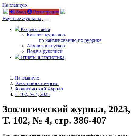
На главную
Вход
Регистрация
Научные журналы
Разделы сайта
Каталог журналов
по наименованию
по рубрике
Архивы выпусков
Подача рукописи
Отчеты и статистика
На главную
Электронные версии
Зоологический журнал
T. 102, № 4, 2023
Зоологический журнал, 2023,
T. 102, № 4, стр. 386-407
Цитогенетика млекопитающих и ее вклад в разработку хромосомных