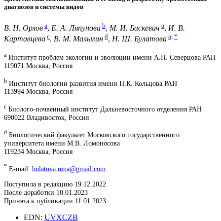
диагнозов и системы видов
a
b
a
В. Н. Орлов
,
Е. А. Ляпунова
,
М. И. Баскевич
,
И. В.
c
d
a
,
*
Картавцева
,
В. М. Малыгин
,
Н. Ш. Булатова
a
Институт проблем экологии и эволюции имени А.Н. Северцова РАН
119071 Москва, Россия
b
Институт биологии развития имени Н.К. Кольцова РАН
113994 Москва, Россия
c
Биолого-почвенный институт Дальневосточного отделения РАН
690022 Владивосток, Россия
d
Биологический факультет Московского государственного
университета имени М.В. Ломоносова
119234 Москва, Россия
*
E-mail:
bulatova.nina@gmail.com
Поступила в редакцию 19.12.2022
После доработки 10.01.2023
Принята к публикации 11.01.2023
EDN:
UVXCZB