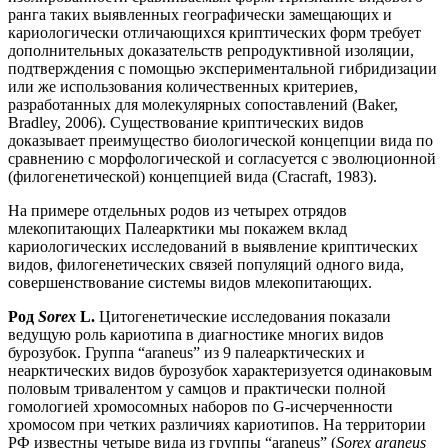
ранга таких выявленных географически замещающих и
кариологически отличающихся криптических форм требует
дополнительных доказательств репродуктивной изоляции,
подтверждения с помощью экспериментальной гибридизации
или же использования количественных критериев,
разработанных для молекулярных сопоставлений (Baker,
Bradley, 2006). Существование криптических видов
доказывает преимущество биологической концепции вида по
сравнению с морфологической и согласуется с эволюционной
(филогенетической) концепцией вида (Cracraft, 1983).
На примере отдельных родов из четырех отрядов
млекопитающих Палеарктики мы покажем вклад
кариологических исследований в выявление криптических
видов, филогенетических связей популяций одного вида,
совершенствование системы видов млекопитающих.
Род
Sorex
L.
Цитогенетические исследования показали
ведущую роль кариотипа в диагностике многих видов
бурозубок. Группа “araneus” из 9 палеарктических и
неарктических видов бурозубок характеризуется одинаковым
половым тривалентом у самцов и практически полной
гомологией хромосомных наборов по G-исчерченности
хромосом при четких различиях кариотипов. На территории
РФ известны четыре вида из группы “araneus” (
Sorex araneus