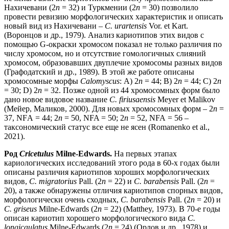
Нахичевани (2
n
= 32) и Туркмении (2
n
= 30) позволило
провести ревизию морфологических характеристик и описать
новый вид из Нахичевани –
C. urartensis
Vor. et Kart.
(Воронцов и др., 1979). Анализ кариотипов этих видов с
помощью G-окраски хромосом показал не только различия по
числу хромосом, но и отсутствие гомологичных слияний
хромосом, образовавших двуплечие хромосомы разных видов
(Графодатский и др., 1989). В этой же работе описаны
хромосомные морфы
Calomyscus
: А) 2
n
= 44; В) 2
n
= 44; С) 2
n
= 30; D) 2
n
= 32. Позже одной из 44 хромосомных форм было
дано новое видовое название
C. firiusaensis
Meyer et Malikov
(Мейер, Маликов, 2000). Для новых хромосомных форм – 2
n
=
37, NFА = 44; 2
n
= 50, NFA = 50; 2
n
= 52, NFA = 56 –
таксономический статус все еще не ясен (Romanenko et al.,
2021).
Род
Cricetulus
Milne-Edwards.
На первых этапах
кариологических исследований этого рода в 60-х годах были
описаны различия кариотипов хороших морфологических
видов,
С. migratorius
Pall. (2
n
= 22) и
C. barabensis
Pall. (2
n
=
20), а также обнаружены отличия кариотипов спорных видов,
морфологически очень сходных,
C. barabensis
Pall. (2
n
= 20) и
C. griseus
Milne-Edwards (2
n
= 22) (Matthey, 1973). В 70-е годы
описан кариотип хорошего морфологического вида
С.
longicaulatus
Milne-Edwards (2
n
= 24) (Орлов и др., 1978) и