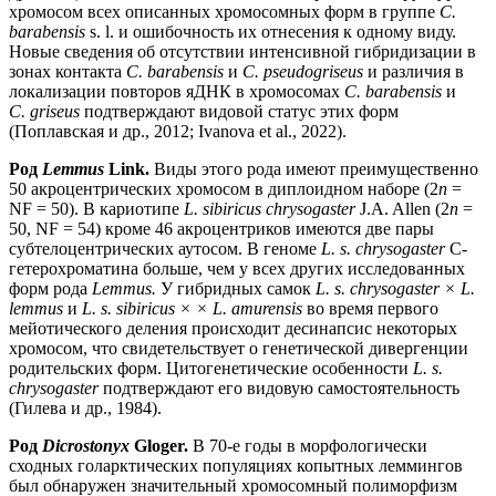
хромосом всех описанных хромосомных форм в группе
C.
barabensis
s. l. и ошибочность их отнесения к одному виду.
Новые сведения об отсутствии интенсивной гибридизации в
зонах контакта
C. barabensis
и
С. pseudogriseus
и различия в
локализации повторов яДНК в хромосомах
C. barabensis
и
C. griseus
подтверждают видовой статус этих форм
(Поплавская и др., 2012; Ivanova et al., 2022).
Род
Lemmus
Link.
Виды этого рода имеют преимущественно
50 акроцентрических хромосом в диплоидном наборе (2
n
=
NF = 50). В кариотипе
L. sibiricus chrysogaster
J.A. Allen (2
n
=
50, NF = 54) кроме 46 акроцентриков имеются две пары
субтелоцентрических аутосом. В геноме
L. s. chrysogaster
С-
гетерохроматина больше, чем у всех других исследованных
форм рода
Lemmus.
У гибридных самок
L. s. chrysogaster × L.
lemmus
и
L. s. sibiricus × × L. amurensis
во время первого
мейотического деления происходит десинапсис некоторых
хромосом, что свидетельствует о генетической дивергенции
родительских форм. Цитогенетические особенности
L. s.
chrysogaster
подтверждают его видовую самостоятельность
(Гилева и др., 1984).
Род
Dicrostonyx
Gloger.
В 70-е годы в морфологически
сходных голарктических популяциях копытных леммингов
был обнаружен значительный хромосомный полиморфизм