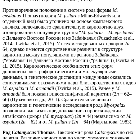
Противоречивое положение в системе рода формы
M.
epsilanus
Thomas (подвид
M. psilurus
Milne-Edwards или
отдельный вид) было уточнено на основе комплексного
анализа, включающего сравнительную кариологию двух
изолированных популяций группы “
M. psilurus – M. epsilanus
”
с Дальнего Востока России и из Забайкалья (Puzachenko et al.,
2014; Tsvirka et al., 2015). У всех исследованных цокоров 2
n
=
64, однако имеются существенные различия в структуре
кариотипа между популяциями из региона Забайкалья
(“epsilanus”) и Дальнего Востока России (“psilurus”) (Tsvirka et
al., 2015). Кариологические особенности этих форм
дополнены электрофоретическими и молекулярными
данными, и генетические дистанции между ними оказались
сопоставимыми с различиями пары близкородственных видов
M. aspalax
и
M. armandii
(Tsvirka et al., 2015). Ранее у
M.
armandii
был показан видоспецифичный кариотип (2
n
= 62–
66) (Пузаченко и др., 2011). Сравнительный анализ
кариотипов и генетические исследования рода
Myospalax
позволили высказать предположение о происхождении
алтайского цокора (
M. myospalax
) (2
n
= 44) независимо от
M.
aspalax
(2
n
= 62) и от
M. psilurus
(2
n
= 64) (Мартынова, 1983).
Род
Calomyscus
Thomas.
Таксономия рода
Calomyscus
до сих
не ясна. Различие кариотипов по числу хромосом хомячков