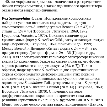
= 40, но морфология хромосом, количество и распределение
блоков гетерохроматина, а также ядрышкового организатора
оказываются видоспецифичными.
Род
Spermophilus
Cuvier.
Исследование хромосомных
наборов сусликов позволило подтвердить видовую
самостоятельность
S. xanthoprymnus
Bennett (2
n
= 42) и
S.
citellus
L. (2
n
= 40) (Воронцов, Ляпунова, 1969, 1972;
Lyapunova, Vorontsov, 1970). Показано наличие двух
хромосомных форм у
S. suslicus
Güld., заслуживающих статуса
вида (Воронцов, Ляпунова, 1969; Фрисман и др., 1999).
Между Волгой и Днепром обитает форма с 2
n
= = 34, а по
правую сторону Днепра – форма с 2
n
= 36 (Цвирка и др.,
2000). Для аллопатрических кариоморф электрофоретический
анализ 15 аллозимных белковых систем показал, что формы
хорошо различаются по двум локусам (
Alb
и
Tf
). Таким
образом, подразделение
S. suslicus
на две кариотипические
формы сопровождается дифференциацией этих форм на
аллозимном уровне. Длиннохвостые суслики, считавшиеся
одним видом
S. undulatus
Pall., разделены на два –
S. parryi
Rich. (2
n
= 32) и
S. undulatus
Brandt (2
n
= 34) (Ляпунова, 1969;
Воронцов, Ляпунова, 1970). С помощью методов
дифференциального окрашивания хромосом показаны
различия кариотипов с 2
n
= 36 у
S. pygmaeus
Pall. и
S. musicus
Menet., которые можно считать видоспецифичными (Цвирка,