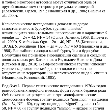
и только некоторые аутосомы могут отличаться одна от
другой положением центромер в результате инверсий
(Козловский, Орлов, 1971; Иваницкая и др., 1986; Biltueva et
al., 2000).
Кариологические исследования доказали видовую
самостоятельность бурозубок группы “minutus”,
отличающихся значительными перестройками в кариотипе:
S.
minutus
L. – 2
n
= 42, NF = 54 (Орлов, Аленин, 1968; Biltueva et
al., 2000),
S. volnuchini
Ogn. – 2
n
= 40, NF = 56 (Козловский,
1973а),
S. gracillimus
Thos. – 2
n
= 36, NF = 60 (Иваницкая и др.,
1986). Ближайшие находки малой бурозубки и бурозубки
Волнухина без признаков гибридизации сделаны в соседних
долинах малых рек Кагальник и Ея, южнее Нижнего Дона
(Стахеев и др., 2010). В амфиберингийской группе “cinereus”
уточнен кариологический диагноз видов и показано
отсутствие на территории РФ неарктического вида
S
.
cinereus
(Иваницкая, Козловский, 1985)
.
Род
Ovis
L. Первые генетические исследования 1970-х годов
разнообразных морфологических форм горных баранов рода
Оvis
показали их разделение на три монофилетические
хромосомные формы: группу подвидов “musimon”
–
муфлоны
(2
n
= 54, NF = 60), группу подвидов “vignei”
–
уриалы (2
n
=
58, NF = 60) и группу подвидов “ammon”
–
архары и аргали