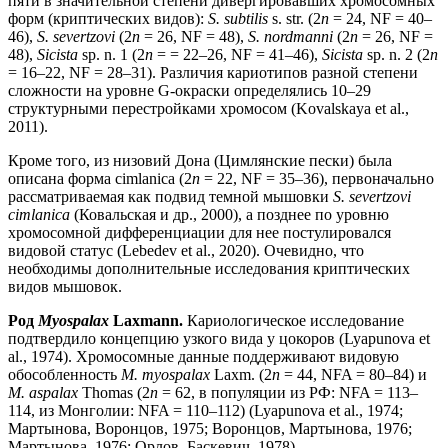
пяти в значительной степени дивергировавших хромосомных
форм (криптических видов):
S. subtilis
s. str. (2
n
= 24, NF = 40–
46),
S. severtzovi
(2
n
= 26, NF = 48),
S. nordmanni
(2
n
= 26, NF =
48),
Sicista
sp. n. 1 (2
n
= = 22–26, NF = 41–46),
Sicista
sp. n. 2 (2
n
= 16–22, NF = 28–31). Различия кариотипов разной степени
сложности на уровне G
-
окраски определялись 10–29
структурными перестройками хромосом (Kovalskaya et al.,
2011).
Кроме того, из низовий Дона (Цимлянские пески) была
описана форма cimlanica (2
n
= 22, NF = 35–36), первоначально
рассматриваемая как подвид темной мышовки
S. severtzovi
cimlanica
(Ковальская и др., 2000), а позднее по уровню
хромосомной дифференциации для нее постулировался
видовой статус (Lebedev et al., 2020). Очевидно, что
необходимы дополнительные исследования криптических
видов мышовок.
Род
Myospalax
Laxmann.
Кариологическое исследование
подтвердило концепцию узкого вида у цокоров (Lyapunova et
al., 1974). Хромосомные данные поддерживают видовую
обособленность
M. myospalax
Laxm. (2
n
= 44, NFA = 80–84) и
M. aspalax
Thomas (2
n
= 62, в популяции из РФ: NFA = 113–
114, из Монголии: NFA = 110–112) (Lyapunova et al., 1974;
Мартынова, Воронцов, 1975; Воронцов, Мартынова, 1976;
Мартынова, 1976; Орлов, Баскевич, 1978).