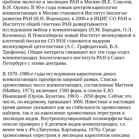
проблем экологии и эволюции РАН в Москве (В.Е. Соколов,
В.Н. Орлов). В 90-е годы новым центром кариологии
млекопитающих в Москве становится Институт биологии
развития РАН (Н.Н. Воронцов), в 2000-е в ИЦИГ СО РАН и
Институте общей генетики РАН развертываются
исследования мейоза у млекопитающих (П.М. Бородин, О.Л.
Коломиец). В Новосибирске новый Институт молекулярной и
клеточной биологии СО РАН становится лидером
молекулярной цитогенетики (А.С. Графодатский, В.А.
Трифонов). Общие интересы связывают все эти годы отдел
млекопитающих Зоологического института РАН в Санкт-
Петербурге с этими центрами.
В 1970–1980-е годы исследования кариотипов диких
млекопитающих приобрели широкий размах. Списки
хромосомных чисел млекопитающих, составленные Маттеем
(Matthey, 1973), включают 1560 форм, в списке Е.Ю.
Иваницкой (Орлов, Булатова, 1983) – 2050 форм. Сейчас это
число, по-видимому, превышает 3000. Известные в настоящее
время данные указывают как на стабильность хромосомных
наборов, так и на накопление хромосомных перестроек в
эволюции видов. Внутрипопуляционный полиморфизм был
описан примерно у 8 десятков видов млекопитающих, т.е.
менее чем у 4% (Ляпунова, Картавцева, 1976). Среди
хромосомных перестроек в эволюции кариотипов описаны