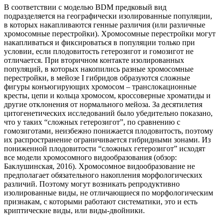
В соответствии с моделью BDM предковый вид
подразделяется на географически изолированные популяции,
в которых накапливаются генные различия (или различные
хромосомные перестройки). Хромосомные перестройки могут
накапливаться и фиксироваться в популяции только при
условии, если плодовитость гетерозигот и гомозигот не
отличается. При вторичном контакте изолированных
популяций, в которых накопились разные хромосомные
перестройки, в мейозе I гибридов образуются сложные
фигуры конъюгирующих хромосом – транслокационные
кресты, цепи и кольца хромосом, кроссоверные хроматиды и
другие отклонения от нормального мейоза. За десятилетия
цитогенетических исследований было убедительно показано,
что у таких “сложных гетерозигот”, по сравнению с
гомозиготами, неизбежно понижается плодовитость, поэтому
их распространение ограничивается гибридными зонами. Из
пониженной плодовитости “сложных гетерозигот” исходят
все модели хромосомного видообразования (обзор:
Баклушинская, 2016). Хромосомное видообразование не
предполагает обязательного накопления морфологических
различий. Поэтому могут возникать репродуктивно
изолированные виды, не отличающиеся по морфологическим
признакам, с которыми работают систематики, это и есть
криптические виды, или виды-двойники.