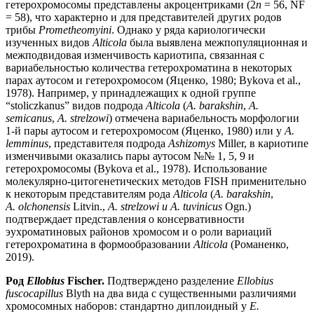
гетерохромосомы представлены акроцентриками (2
n
= 56, NF
= 58), что характерно и для представителей других родов
трибы
Prometheomyini
. Однако у ряда кариологически
изученных видов
Alticola
была выявлена межпопуляционная и
межподвидовая изменчивость кариотипа, связанная с
вариабельностью количества гетерохроматина в некоторых
парах аутосом и гетерохромосом (Яценко, 1980; Bykova et al.,
1978). Например, у принадлежащих к одной группе
“stoliczkanus” видов подрода
Alticola
(
A. barakshin
,
A.
semicanus
,
A. strelzowi
) отмечена вариабельность морфологии
1-й пары аутосом и гетерохромосом (Яценко, 1980) или у
A.
lemminus
, представителя подрода
Ashizomys
Miller, в кариотипе
изменчивыми оказались пары аутосом №№ 1, 5, 9 и
гетерохромосомы (Bykova et al., 1978). Использование
молекулярно-цитогенетических методов FISH применительно
к некоторым представителям рода
Alticola
(
А. barakshin
,
A. olchonensis
Litvin.,
A. strelzowi и A. tuvinicus
Ogn.)
подтверждает представления о консервативности
эухроматиновых районов хромосом и о роли вариаций
гетерохроматина в формообразовании
Alticola
(Романенко,
2019).
Род
Ellobius
Fischer.
Подтверждено разделение
Ellobius
fuscocapillus
Blyth на два вида c существенными различиями
хромосомных наборов: стандартно диплоидный у
E.