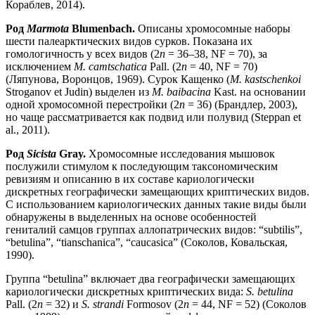
Кораблев, 2014).
Род
Marmota
Blumenbach.
Описаны хромосомные наборы
шести палеарктических видов сурков. Показана их
гомологичность у всех видов (2
n
= 36–38, NF = 70), за
исключением
M. camtschatica
Pall. (2
n
= 40, NF = 70)
(Ляпунова, Воронцов, 1969). Сурок Кащенко (
M. kastschenkoi
Stroganov et Judin) выделен из
M. baibacina
Kast. на основании
одной хромосомной перестройки (2
n
= 36) (Брандлер, 2003),
но чаще рассматривается как подвид или полувид (Steppan et
al., 2011).
Род
Sicista
Gray.
Хромосомные исследования мышовок
послужили стимулом к последующим таксономическим
ревизиям и описанию в их составе кариологически
дискретных географически замещающих криптических видов.
С использованием кариологических данных такие виды были
обнаружены в выделенных на основе особенностей
гениталий самцов группах аллопатрических видов: “subtilis”,
“betulina”, “tianschanica”, “caucasica” (Соколов, Ковальская,
1990).
Группа “betulina” включает два географически замещающих
кариологически дискретных криптических вида:
S. betulina
Pall. (2
n
= 32) и
S. strandi
Formosov (2
n
= 44, NF = 52) (Соколов