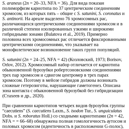
S. araneus
(2
n
= 20–33, NFA = 36). Для вида показан
полиморфизм кариотипа по 37 центрическим соединениям
хромосом, из которых пять – общие с
S. satunini
,
S. coronatus
и
S. antinorii.
На ареале выделено 76 хромосомных рас,
различающихся центрическими соединениями хромосом и в
различной степени изолированных узкими и широкими
гибридными зонами (Bulatova et al., 2019). Примерно
половина всех хромосомных рас отличается фиксированными
центрическими соединениями, что указывает на
монофилетическое возникновение таких групп популяций.
S. satunini
(2
n
= 24–25, NFA = 42) (Козловский, 1973; Borisov,
Orlov, 2012). Хромосомный набор отличается от кариотипа
обыкновенной бурозубки робертсоновскими соединениями
трех пар хромосом и сдвигом центромер в трех парах
хромосом. Поэтому в мейозе гибридов должны возникать
сложные гетерозиготы, нарушающие гаметогенез. Описана
зона контакта с обыкновенной бурозубкой без гибридизации
(Стахеев и др., 2020).
При сравнении кариотипов четырех видов бурозубок группы
“caecutiens” (
S. caecutiens
Laxm.,
S. isodon
Tur.,
S. unguiculatus
Dobs. и
S. roboratus
Holl.) со сходными кариотипами (2
n
= 42,
NFA = = 66–68) обнаружена полная гомологичность аутосом и
половых хромосом (идентичность в расположении G-полос),