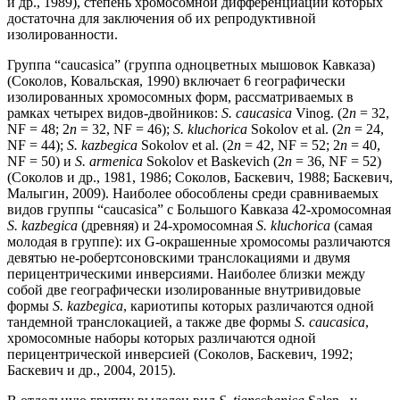
и др., 1989), степень хромосомной дифференциации которых
достаточна для заключения об их репродуктивной
изолированности.
Группа “caucasica” (группа одноцветных мышовок Кавказа)
(Соколов, Ковальская, 1990) включает 6 географически
изолированных хромосомных форм, рассматриваемых в
рамках четырех видов-двойников:
S. caucasica
Vinog. (2
n
= 32,
NF = 48; 2
n
= 32, NF = 46);
S. kluchorica
Sokolov et al. (2
n
= 24,
NF = 44);
S. kazbegica
Sokolov et al. (2
n
= 42, NF = 52; 2
n
= 40,
NF = 50) и
S. armenica
Sokolov et Baskevich (2
n
= 36, NF = 52)
(Соколов и др., 1981, 1986; Соколов, Баскевич, 1988; Баскевич,
Малыгин, 2009). Наиболее обособлены среди сравниваемых
видов группы “caucasica” с Большого Кавказа 42-хромосомная
S. kazbegica
(древняя) и 24-хромосомная
S. kluchorica
(самая
молодая в группе): их G-окрашенные хромосомы различаются
девятью не-робертсоновскими транслокациями и двумя
перицентрическими инверсиями. Наиболее близки между
собой две географически изолированные внутривидовые
формы
S. kazbegica
, кариотипы которых различаются одной
тандемной транслокацией, а также две формы
S. caucasica
,
хромосомные наборы которых различаются одной
перицентрической инверсией (Соколов, Баскевич, 1992;
Баскевич и др., 2004, 2015).