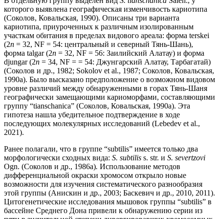
В отдельную группу выделен вид
S. tianschanica
Salen., у
которого выявлена географическая изменчивость кариотипа
(Соколов, Ковальская, 1990). Описаны три варианта
кариотипа, приуроченных к различным изолированным
участкам обитания в пределах видового ареала: форма terskei
(2
n
= 32, NF = 54: центральный и северный Тянь-Шань),
форма talgar (2
n
= 32, NF = 56: Заилийский Алатау) и форма
djungar (2
n
= 34, NF = = 54: Джунгарский Алатау, Тарбагатай)
(Соколов и др., 1982; Sokolov et al., 1987; Соколов, Ковальская,
1990а). Было высказано предположение о возможном видовом
уровне различий между обнаруженными в горах Тянь-Шаня
географически замещающими кариоморфами, составляющими
группу “tianschanica” (Соколов, Ковальская, 1990а). Эта
гипотеза нашла убедительное подтверждение в ходе
последующих молекулярных исследований (Lebedev et al.,
2021).
Ранее полагали, что в группе “subtilis” имеется только два
морфологически сходных вида:
S. subtilis
s. str. и
S. severtzovi
Ogn. (Соколов и др., 1986а)
.
Использование методов
дифференциальной окраски хромосом открыло новые
возможности для изучения систематического разнообразия
этой группы (Анискин и др., 2003; Баскевич и др., 2010, 2011).
Цитогенетические исследования мышовок группы “subtilis” в
бассейне Среднего Дона привели к обнаружению серии из