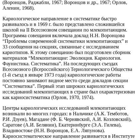
(Воронцов, Раджабли, 1967; Воронцов и др., 1967; Орлов,
Аленин, 1968).
Кариологическое направление в систематике быстро
развивалось и в 1969 г. было представлено сложившейся
школой на II Всесоюзном совещании по млекопитающим.
Программа совещания включала доклад Н.Н. Воронцова
“Проблемы современной систематики млекопитающих” и
33 сообщения на секциях, связанные с исследованием
кариотипов. К этому совещанию был подготовлен сборник
материалов “Млекопитающие: Эволюция. Кариология.
Фаунистика. Систематика”. На последующих съездах
Всесоюзного (Всероссийского) Териологического Общества
(1-й съезд в январе 1973 года) кариологические работы
постоянно занимают видное место среди докладов секции
“Систематика”. Первый этап широких кариологических
исследований млекопитающих в стране был охарактеризован
как кариосистематика (Орлов, 1970, 1974).
Центры кариологических исследований млекопитающих
возникали во многих городах: в Нальчике (А.К. Темботов,
Р.И. Дзуев), Магадане (Ф. Б. Чернявский, А.И. Козловский),
Саратове (А.И. Белянин), Екатеринбурге (Э.А. Гилева),
Владивостоке (Н.Н. Воронцов, Е.А. Ляпунова).
Кариосистематическое направление развивается в Институте