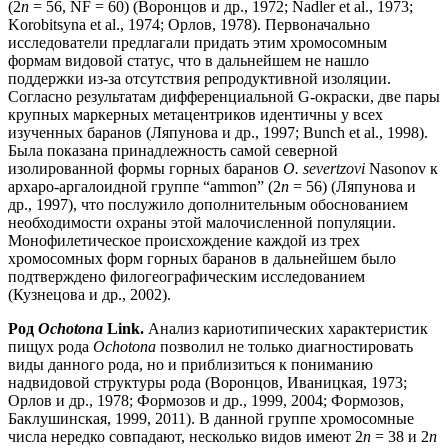
(2
n
= 56, NF = 60) (Воронцов и др., 1972; Nadler et al., 1973;
Korobitsyna et al., 1974; Орлов, 1978). Первоначально
исследователи предлагали придать этим хромосомным
формам видовой статус, что в дальнейшем не нашло
поддержки из-за отсутствия репродуктивной изоляции.
Согласно результатам дифференциальной G-окраски, две пары
крупных маркерных метацентриков идентичны у всех
изученных баранов (Ляпунова и др., 1997; Bunch et al., 1998).
Была показана принадлежность самой северной
изолированной формы горных баранов
O.
severtzovi
Nasonov к
архаро-аргалоидной группе “ammon” (2
n
= 56) (Ляпунова и
др., 1997), что послужило дополнительным обоснованием
необходимости охраны этой малочисленной популяции.
Монофилетическое происхождение каждой из трех
хромосомных форм горных баранов в дальнейшем было
подтверждено филогеографическим исследованием
(Кузнецова и др., 2002).
Род
Ochotona
Link.
Анализ кариотипических характеристик
пищух рода
Ochotona
позволил не только диагностировать
виды данного рода, но и приблизиться к пониманию
надвидовой структуры рода (Воронцов, Иваницкая, 1973;
Орлов и др., 1978; Формозов и др., 1999, 2004; Формозов,
Баклушинская, 1999, 2011). В данной группе хромосомные
числа нередко совпадают, несколько видов имеют 2
n
= 38 и 2
n