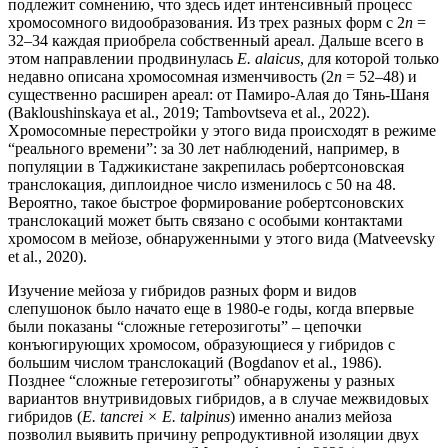
подлежит сомнению, что здесь идет интенсивный процесс
хромосомного видообразования. Из трех разных форм с 2
n
=
32–34 каждая приобрела собственный ареал. Дальше всего в
этом направлении продвинулась
E. alaicus
, для которой только
недавно описана хромосомная изменчивость (2
n
= 52–48) и
существенно расширен ареал: от Памиро-Алая до Тянь-Шаня
(Bakloushinskaya et al., 2019; Tambovtseva et al., 2022).
Хромосомные перестройки у этого вида происходят в режиме
“реального времени”: за 30 лет наблюдений, например, в
популяции в Таджикистане закрепилась робертсоновская
транслокация, диплоидное число изменилось с 50 на 48.
Вероятно, такое быстрое формирование робертсоновских
транслокаций может быть связано с особыми контактами
хромосом в мейозе, обнаруженными у этого вида (Matveevsky
et al., 2020).
Изучение мейоза у гибридов разных форм и видов
слепушонок было начато еще в 1980-е годы, когда впервые
были показаны “сложные гетерозиготы” – цепочки
конъюгирующих хромосом, образующиеся у гибридов с
большим числом транслокаций (Bogdanov et al., 1986).
Позднее “сложные гетерозиготы” обнаружены у разных
вариантов внутривидовых гибридов, а в случае межвидовых
гибридов (
E. tancrei × E. talpinus
) именно анализ мейоза
позволил выявить причину репродуктивной изоляции двух