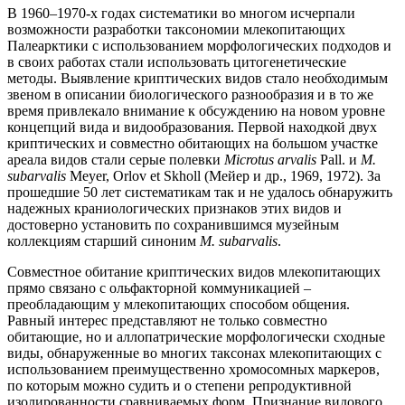
В 1960–1970-х годах систематики во многом исчерпали
возможности разработки таксономии млекопитающих
Палеарктики с использованием морфологических подходов и
в своих работах стали использовать цитогенетические
методы. Выявление криптических видов стало необходимым
звеном в описании биологического разнообразия и в то же
время привлекало внимание к обсуждению на новом уровне
концепций вида и видообразования. Первой находкой двух
криптических и совместно обитающих на большом участке
ареала видов стали серые полевки
Microtus arvalis
Pall. и
M.
subarvalis
Meyer, Orlov et Skholl (Мейер и др., 1969, 1972). За
прошедшие 50 лет систематикам так и не удалось обнаружить
надежных краниологических признаков этих видов и
достоверно установить по сохранившимся музейным
коллекциям старший синоним
M. subarvalis
.
Совместное обитание криптических видов млекопитающих
прямо связано с ольфакторной коммуникацией –
преобладающим у млекопитающих способом общения.
Равный интерес представляют не только совместно
обитающие, но и аллопатрические морфологически сходные
виды, обнаруженные во многих таксонах млекопитающих с
использованием преимущественно хромосомных маркеров,
по которым можно судить и о степени репродуктивной
изолированности сравниваемых форм. Признание видового