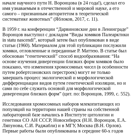
начале научного пути Н. Воронцова (в 24 года!), сделал его
имя узнаваемым в отечественной и мировой науке, а его
самого – признанным авторитетом в теоретической
систематике животных” (Яблоков, 2017, с. 11).
В 1959 г. на конференции “Дарвиновские дни в Ленинграде”
Воронцов выступил с докладом “Виды хомяков Палеарктики
in statu nascendi”, который затем был опубликован в виде
статьи (1960). Материалом для этой публикации послужили
хомяки, отловленные и переданные Р. Маттею. В статье был
обоснован “генетический” способ видообразования: “На
основе изучения дивергенции близких форм хомяков было
показано, что изменения хромосомных чисел (в особенности
путем робертсоновских перестроек) могут не только
завершать процесс экологической и морфологической
дифференциации видов путем генетической изоляции, но и
сами по себе служить основой для морфологической
дивергенции близких форм” (цит. по: Воронцов, 1999, с. 552).
Исследования хромосомных наборов млекопитающих из
популяций на территории нашей страны на собственной
лабораторной базе начались в Институте цитологии и
генетики СО АН СССР, Новосибирск (Н.Н. Воронцов, Е.А.
Ляпунова, С.И. Раджабли) и в МГУ, Москва (В.Н. Орлов).
Первые работы были опубликованы в середине 60-х годов