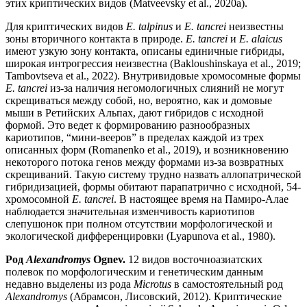
этих криптических видов (Matveevsky et al., 2020а).
Для криптических видов
E. talpinus
и
E. tancrei
неизвестны
зоны вторичного контакта в природе.
E. tancrei
и
E. alaicus
имеют узкую зону контакта, описаны единичные гибриды,
широкая интрогрессия неизвестна (Bakloushinskaya et al., 2019;
Tambovtseva et al., 2022). Внутривидовые хромосомные формы
E. tancrei
из-за наличия негомологичных слияний не могут
скрещиваться между собой, но, вероятно, как и домовые
мыши в Ретийских Альпах, дают гибридов с исходной
формой. Это ведет к формированию разнообразных
кариотипов, “мини-вееров” в пределах каждой из трех
описанных форм (Romanenko et al., 2019), и возникновению
некоторого потока генов между формами из-за возвратных
скрещиваний. Такую систему трудно назвать аллопатрической
гибридизацией, формы обитают парапатрично с исходной, 54-
хромосомной
E. tancrei
. В настоящее время на Памиро-Алае
наблюдается значительная изменчивость кариотипов
слепушонок при полном отсутствии морфологической и
экологической дифференцировки (Lyapunova et al., 1980).
Род
Alexandromys
Ognev.
12 видов восточноазиатских
полевок по морфологическим и генетическим данным
недавно выделены из рода
Microtus
в самостоятельный род
Alexandromys
(Абрамсон, Лисовский, 2012). Криптические