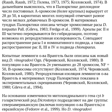
(Raush, Raush, 1972; Гилева, 1973, 1975; Козловский, 1974). В
дальнейшем выяснилось, что в Палеарктике диплоидное
число постоянных А-хромосом (более крупных) варьирует от
28 до 50, в кариотипах многих популяций отмечают разное
число мелких добавочных В-хромосом. В материковых
тундрах Палеарктики описаны четыре хромосомные расы
D.
torquatus
Pall. (Gileva, 1983; Fredga et al., 1999). Ареалы рас II и
III частично перекрываются без гибридизации, поэтому
возможна их репродуктивная изолированость. Совпадают
распространение расы I и номинативного подвида, а также
распространение рас II, III и IV и подвида
chionapaeus.
Копытные лемминги о-ва Врангель были описаны как новый
вид
D. vinogradovi
Ogn. (Чернявский, Козловский, 1980). В
популяции о-ва Врангель 2
n
уменьшено до 28 хромосом, NF =
50, В-хромосомы отсутствуют (Козловский, 1974; Чернявский,
Козловский, 1980). Репродуктивная изоляция леммингов о-ва
Врангель и материковых тундр Палеарктики показана в
экспериментальных скрещиваниях (Чернявский, Козловский,
1980; Gileva et al., 1994).
На основании изменчивости митохондриального гена cyt
b
голарктический род
Dicrostonyx
подразделяют на две группы:
североамериканскую (включая популяцию о-ва Врангель) и
евразийскую (Fedorov et al., 1999). Но
D. vinogradovi