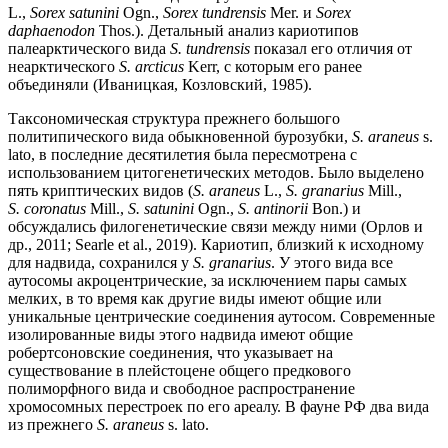
L.,
Sorex satunini
Ogn.,
Sorex tundrensis
Mer. и
Sorex
daphaenodon
Thos.). Детальный анализ кариотипов
палеарктического вида
S. tundrensis
показал его отличия от
неарктического
S. arcticus
Kerr, с которым его ранее
объединяли (Иваницкая, Козловский, 1985).
Таксономическая структура прежнего большого
политипического вида обыкновенной бурозубки,
S. araneus
s.
lato, в последние десятилетия была пересмотрена с
использованием цитогенетических методов. Было выделено
пять криптических видов (
S. araneus
L.,
S. granarius
Mill.,
S. coronatus
Mill.,
S. satunini
Ogn.,
S. antinorii
Bon.) и
обсуждались филогенетические связи между ними (Орлов и
др., 2011; Searle et al., 2019). Кариотип, близкий к исходному
для надвида, сохранился у
S. granarius
. У этого вида все
аутосомы акроцентрические, за исключением пары самых
мелких, в то время как другие виды имеют общие или
уникальные центрические соединения аутосом. Современные
изолированные виды этого надвида имеют общие
робертсоновские соединения, что указывает на
существование в плейстоцене общего предкового
полиморфного вида и свободное распространение
хромосомных перестроек по его ареалу. В фауне РФ два вида
из прежнего
S. araneus
s. lato.