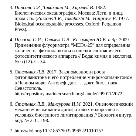
Парсонс
Т.Р., Такахаши
М., Харгрей
В.
1982.
Биологическая океанография. Москва: Легк. и пищ.
пром-сть. (
Parsons T.R., Takahashi M., Hargrave B.
1977.
Biological oceanographic processes. Oxford: Pergamon
Press).
Погосян С.И., Гальчук С.В., Казимирко Ю.В. и др.
2009.
Применение флуориметра “МЕГА-25” для определения
количества фитопланктона и оценки состояния его
фотосинтетического аппарата // Вода: химия и экология.
№ 6 (12). С. 34.
Стельмах Л.В.
2017. Закономерности роста
фитопланктона и его потребление микрозоопланктоном
в Черном море: Автореф. дис. … докт. биол. наук.
Севастополь.
http://repository.marineresearch.org/handle/299011/2072
Стельмах Л.В., Мансурова И.М.
2021. Физиологический
механизм выживания динофитовых водорослей в
условиях биогенного лимитирования // Биология внутр.
вод. № 2. С. 198.
https://doi.org/10.31857/S0320965221010157