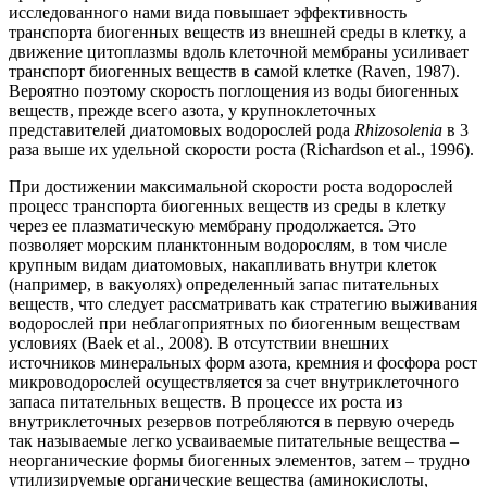
исследованного нами вида повышает эффективность
транспорта биогенных веществ из внешней среды в клетку, а
движение цитоплазмы вдоль клеточной мембраны усиливает
транспорт биогенных веществ в самой клетке (Raven, 1987).
Вероятно поэтому скорость поглощения из воды биогенных
веществ, прежде всего азота, у крупноклеточных
представителей диатомовых водорослей рода
Rhizosolenia
в 3
раза выше их удельной скорости роста (Richardson et al., 1996).
При достижении максимальной скорости роста водорослей
процесс транспорта биогенных веществ из среды в клетку
через ее плазматическую мембрану продолжается. Это
позволяет морским планктонным водорослям, в том числе
крупным видам диатомовых, накапливать внутри клеток
(например, в вакуолях) определенный запас питательных
веществ, что следует рассматривать как стратегию выживания
водорослей при неблагоприятных по биогенным веществам
условиях (Baek et al., 2008). В отсутствии внешних
источников минеральных форм азота, кремния и фосфора рост
микроводорослей осуществляется за счет внутриклеточного
запаса питательных веществ. В процессе их роста из
внутриклеточных резервов потребляются в первую очередь
так называемые легко усваиваемые питательные вещества –
неорганические формы биогенных элементов, затем – трудно
утилизируемые органические вещества (аминокислоты,