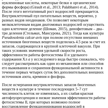
нуклеиновые кислоты, некоторые белки и органические
формы фосфора) (Girault et al., 2013; Palabhanvi et al., 2014).
После этого вегетативный рост водорослей прекращается.
Внутриклеточный пул питательных веществ, вероятно, у
разных видов неодинаков. Он позволяет некоторым
мелкоклеточным видам диатомовых водорослей осуществить
одно клеточное деление (Шоман, 2015), динофитовым – два–
три деления (Стельмах, Мансурова, 2021). Тогда как культура
Pseudosolenia calcar-avis
при полном отсутствии внешних
источников биогенных веществ поделилась 4.5 раза за счет их
запасов, содержащихся в крупной клеточной вакуоли. При
таких условиях значения удельной скорости роста,
эффективности работы фотосистемы II и удельного
содержания Хл
а
у исследуемого вида быстро снижались, что
следует рассматривать как один из механизмов или способов
его выживания и сохранения функциональной активности в
течение первых четырех суток без дополнительных внешних
источников азота, кремния и фосфора.
После исчерпания внутриклеточных запасов биогенных
веществ в культуре в течение последующих 5–7 сут
численность клеток не изменялась, а их слабая красная
автофлуоресценция и низкие значения эффективности работы
фотосистемы II, при которых возможно полное
восстановление функционирования водорослей в