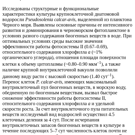
Исследованы структурные и функциональные
характеристики культуры крупноклеточной диатомовой
водоросли
Pseudosolenia calcar-avis
, выделенной из планктона
Черного моря. Выявлены основные причины ее интенсивного
развития и доминирования в черноморском фитопланктоне в
условиях разного содержания биогенных веществ в воде. При
оптимальных условиях среды высокие значения
эффективности работы фотосистемы II (0.67–0.69),
относительного содержания хлорофилла
а
(~1%
органического углерода), отношения площади поверхности
–1
клетки к объему цитоплазмы (~0.80–0.90 мкм
), а также
наличие крупной внутриклеточной вакуоли позволили
–1
данному виду расти с высокой скоростью (1.40 сут
).
Перенос клеток
P. calcar-avis
, имеющих максимальный
внутриклеточный пул биогенных веществ, в морскую воду,
обедненную по биогенным веществам, вызвал быстрое
снижение эффективности работы фотосистемы II,
относительного содержания хлорофилла
а
и удельной
скорости роста. За счет внутриклеточного пула питательных
веществ исследуемый вид водорослей осуществил 4.5
клеточных деления за 4 сут. После исчерпания
внутриклеточных запасов биогенных веществ в культуре в
течение последующих 5–7 сут численность клеток почти не