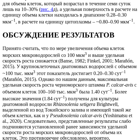
для объема клеток, который возрастал в течение семи суток
лишь на 10–30% (
рис. 4
д), а удельная поверхность в расчете на
единицу объема клетки находилась в диапазоне 0.28–0.30
–1
–1
мкм
, в расчете на единицу цитоплазмы – ~0.80–0.90 мкм
.
ОБСУЖДЕНИЕ РЕЗУЛЬТАТОВ
Принято считать, что по мере увеличения объема клеток
3
морских микроводорослей со 100 мкм
и выше удельная
скорость роста снижается (Banse, 1982; Finkel, 2001; Marañón,
2015). У крупноклеточных диатомовых водорослей с объемом
3
–1
~100 тыс. мкм
этот показатель достигает 0.20–0.30 сут
(Marañón, 2015). Однако по нашим данным, максимальная
удельная скорость роста черноморского штамма
P. calcar-avis
с
3
–1
объемом клеток 100–160 тыс. мкм
была 1.40 сут
. Более
–1
высокие значения (1.84 сут
) получены для культуры
диатомовой водоросли
Rhizosolenia setigera
Brightwell,
выделенной из вод Токийского залива и имеющей такой же
объем клетки, как и у
Pseudosolenia calcar-avis
(Yoshimatsu et
al., 2020). Следовательно, представленные результаты слабо
подчиняются установленной ранее зависимости удельной
скорости роста морских микроводорослей от объема их
клеток. Это противоречие обусловлено, вероятно,