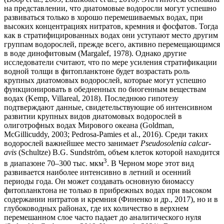
на представлении, что диатомовые водоросли могут успешно
развиваться только в хорошо перемешиваемых водах, при
высоких концентрациях нитратов, кремния и фосфатов. Тогда
как в стратифицированных водах они уступают место другим
группам водорослей, прежде всего, активно перемещающимся
в воде динофитовым (Margalef, 1978). Однако другие
исследователи считают, что по мере усиления стратификации
водной толщи в фитопланктоне будет возрастать роль
крупных диатомовых водорослей, которые могут успешно
функционировать в обедненных по биогенным веществам
водах (Kemp, Villareal, 2018). Последнюю гипотезу
подтверждают данные, свидетельствующие об интенсивном
развитии крупных видов диатомовых водорослей в
олиготрофных водах Мирового океана (Goldman,
McGillicuddy, 2003; Pedrosa-Pamies et al., 2016). Среди таких
водорослей важнейшее место занимает
Pseudosolenia calcar-
avis
(Schultze) B.G. Sundström, объем клеток которой находится
3
в диапазоне 70–300 тыс. мкм
. В Черном море этот вид
развивается наиболее интенсивно в летний и осенний
периоды года. Он может создавать основную биомассу
фитопланктона не только в прибрежных водах при высоком
содержании нитратов и кремния (Финенко и др., 2017), но и в
глубоководных районах, где их количество в верхнем
перемешанном слое часто падает до аналитического нуля