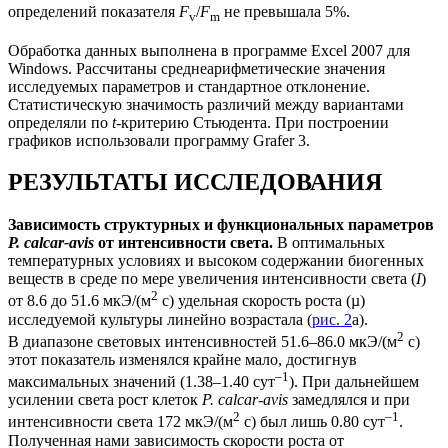
определений показателя
F
/
F
не превышала 5%.
v
m
Обработка данных выполнена в программе Excel 2007 для
Windows. Рассчитаны среднеарифметические значения
исследуемых параметров и стандартное отклонение.
Статистическую значимость различий между вариантами
определяли по
t
-критерию Стьюдента. При построении
графиков использовали программу Grafer 3.
РЕЗУЛЬТАТЫ ИССЛЕДОВАНИЯ
Зависимость структурных и функциональных параметров
P. calcar-avis
от интенсивности света.
В оптимальных
температурных условиях и высоком содержании биогенных
веществ в среде по мере увеличения интенсивности света (
I
)
2
от 8.6 до 51.6 мкЭ/(м
с) удельная скорость роста (µ)
исследуемой культуры линейно возрастала (
рис. 2
а).
2
В диапазоне световых интенсивностей 51.6–86.0 мкЭ/(м
с)
этот показатель изменялся крайне мало, достигнув
–1
максимальных значений (1.38–1.40 сут
). При дальнейшем
усилении света рост клеток
P. calcar-avis
замедлялся и при
2
–1
интенсивности света 172 мкЭ/(м
с) был лишь 0.80 сут
.
Полученная нами зависимость скорости роста от