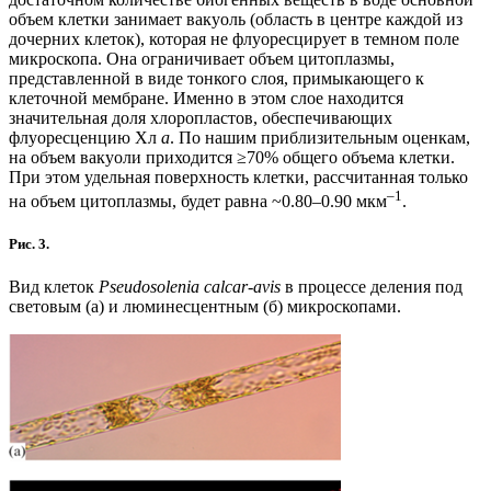
объем клетки занимает вакуоль (область в центре каждой из
дочерних клеток), которая не флуоресцирует в темном поле
микроскопа. Она ограничивает объем цитоплазмы,
представленной в виде тонкого слоя, примыкающего к
клеточной мембране. Именно в этом слое находится
значительная доля хлоропластов, обеспечивающих
флуоресценцию Хл
а
. По нашим приблизительным оценкам,
на объем вакуоли приходится ≥70% общего объема клетки.
При этом удельная поверхность клетки, рассчитанная только
–1
на объем цитоплазмы, будет равна ~0.80–0.90 мкм
.
Рис. 3.
Вид клеток
Pseudosolenia calcar-avis
в процессе деления под
световым (а) и люминесцентным (б) микроскопами.