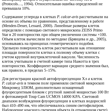
(Protocols…, 1994). Относительная ошибка определений не
превышала 10%.
Содержание углерода в клетках
P. calcar-avis
рассчитывали на
основе их объема по уравнению, представленному в работе
(Menden-Deuer, Lessard, 2000). Линейные размеры клеток
определяли с помощью светового микроскопа ZEISS Primo
Star в 20 повторностях при общем увеличении системы ×100.
Объем клеток вычисляли по методике (Брянцева и др., 2005),
основываясь на принципах геометрического подобия.
Удельную поверхность клеток рассчитывали как отношение
площади поверхности клетки к полному объему клетки с
учетом крупной внутриклеточной вакуоли. Численность
клеток учитывали в счетной камере типа Нажотта в трех
повторностях. Коэффициент вариации среднего значения был,
как правило, в пределах 5–15%.
Для регистрации красной автофлуоресценции Хл
а
клеток
P. calcar-avis
в темном поле применяли световой микроскоп
Микромед 3ЛЮМ, дополнительно оснащенный
флуоресцентным блоком с ртутной лампой мощностью 100 Вт
и фотокамерой Toup Cam UCMOS 14000 KPA. Световой
диапазон возбуждения флуоресценции в клетках водорослей
был 410–490 нм, что обеспечивалось синим светофильтром.
Наблюдение красного свечения объекта (в отраженном свете)