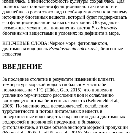
изменялась, а жизнеспособность культуры сохранялась. Для
полного восстановления функциональной активности и
дальнейшего роста этого вида необходим доступ к внешнему
источнику биогенных веществ, который будет поддерживать
его функционирование на высоком уровне. Обсуждаются
возможные механизмы пополнения клеток
P. calcar-avis
биогенными веществами в условиях их дефицита в море.
КЛЮЧЕВЫЕ СЛОВА:
Черное море, фитопланктон,
диатомовая водоросль
Pseudosolenia calcar-avis
, биогенные
вещества
ВВЕДЕНИЕ
За последнее столетие в результате изменений климата
температура морской воды в глобальном масштабе
повысилась на ~1°C (Häder, Gao, 2015), что привело к
усилению термического расслоения вод и ослаблению
восходящего потока биогенных веществ (Behrenfeld et al.,
2006). По мнению ряда исследователей, ослабление
турбулентности и потока питательных веществ в
поверхностные воды ведет к сокращению доли диатомовых
водорослей в первичной продукции и биомассе
фитопланктона, а также объема экспорта морской продукции
(Boop et al., 2005; Laufkötter et al., 2016). Эта гипотеза основана