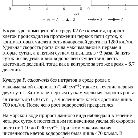
В культуре, помещенной в среду f/2 без кремния, прирост
клеток происходил на протяжении первых пяти суток, к
концу которых численность водорослей достигла 1280 кл./мл.
Удельная скорость роста была максимальной в первые и
вторые сутки, а к пятым суткам снизилась в ~3 раза. За пять
суток исследуемый вид водорослей осуществил шесть
клеточных делений, тогда как в контроле за это же время – 6.7
делений.
Культура
P. calcar-avis
без нитратов в среде росла с
–1
максимальной скоростью (1.40 сут
) также в течение первых
двух суток. Затем к четвертым суткам удельная скорость роста
–1
снизилась до 0.30 сут
, а численность клеток достигла лишь
700 кл./мл. После чего рост водорослей прекратился.
На морской воде прирост данного вида наблюдали в течение
четырех суток с постепенным понижением удельной скорости
–1
роста от 1.10 до 0.30 сут
. При этом максимальная
численность клеток водорослей была лишь 470 кл./мл. В