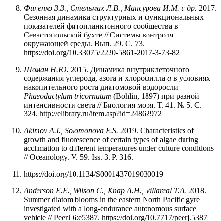
Финенко
З.З., Стельмах
Л.В., Мансурова
И.М.
и др.
2017.
Сезонная динамика структурных и функциональных
показателей фитопланктонного сообщества в
Cевастопольской бухте // Системы контроля
окружающей среды. Вып. 29. С. 73.
https://doi.org/10.33075/2220-5861-2017-3-73-82
Шоман Н.Ю.
2015. Динамика внутриклеточного
содержания углерода, азота и хлорофилла
a
в условиях
накопительного роста диатомовой водоросли
Phaeodactylum tricornutum
(Bohlin, 1897) при разной
интенсивности света // Биология моря. Т. 41. № 5. С.
324. http://elibrary.ru/item.asp?id=24862972
Akimov A.I., Solomonova E.S.
2019. Characteristics of
growth and fluorescence of certain types of algae during
acclimation to different temperatures under culture conditions
// Oceanology. V. 59. Iss. 3. P. 316.
https://doi.org/10.1134/S0001437019030019
Anderson E.E., Wilson C., Knap A.H., Villareal T.A.
2018.
Summer diatom blooms in the eastern North Pacific gyre
investigated with a long-endurance autonomous surface
vehicle // PeerJ 6:e5387. https://doi.org/10.7717/peerj.5387