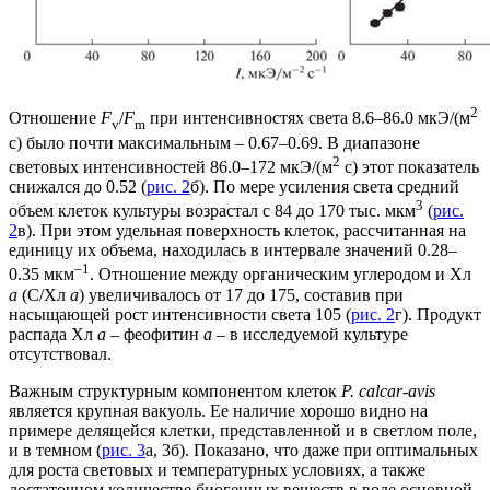
2
Отношение
F
/
F
при интенсивностях света 8.6–86.0 мкЭ/(м
v
m
с) было почти максимальным – 0.67–0.69. В диапазоне
2
световых интенсивностей 86.0–172 мкЭ/(м
с) этот показатель
снижался до 0.52 (
рис. 2
б). По мере усиления света средний
3
объем клеток культуры возрастал c 84 до 170 тыс. мкм
(
рис.
2
в). При этом удельная поверхность клеток, рассчитанная на
единицу их объема, находилась в интервале значений 0.28–
–1
0.35 мкм
. Отношение между органическим углеродом и Хл
а
(С/Хл
а
) увеличивалось от 17 до 175, составив при
насыщающей рост интенсивности света 105 (
рис. 2
г). Продукт
распада Хл
а
– феофитин
а
– в исследуемой культуре
отсутствовал.
Важным структурным компонентом клеток
P. calcar-avis
является крупная вакуоль. Ее наличие хорошо видно на
примере делящейся клетки, представленной и в светлом поле,
и в темном (
рис. 3
а, 3б). Показано, что даже при оптимальных
для роста световых и температурных условиях, а также
достаточном количестве биогенных веществ в воде основной