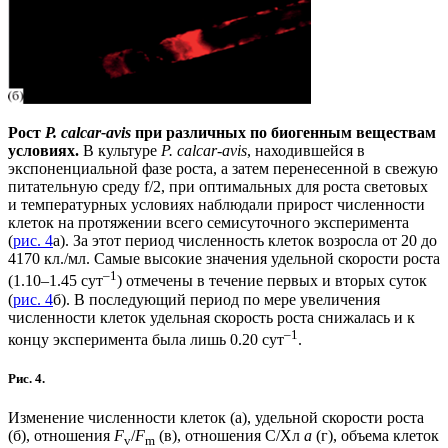
Рост
P. calcar-avis
при различных по биогенным веществам
условиях.
В культуре
P. calcar-avis
, находившейся в
экспоненциальной фазе роста, а затем перенесенной в свежую
питательную среду f/2, при оптимальных для роста световых
и температурных условиях наблюдали прирост численности
клеток на протяжении всего семисуточного эксперимента
(
рис. 4
а). За этот период численность клеток возросла от 20 до
4170 кл./мл. Самые высокие значения удельной скорости роста
–1
(1.10–1.45 сут
) отмечены в течение первых и вторых суток
(
рис. 4
б). В последующий период по мере увеличения
численности клеток удельная скорость роста снижалась и к
–1
концу эксперимента была лишь 0.20 сут
.
Рис. 4.
Изменение численности клеток (а), удельной скорости роста
(б), отношения
F
/
F
(в), отношения С/Хл
а
(г), объема клеток
v
m