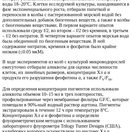
воды 18–20°С. Клетки исследуемой культуры, находившиеся в
фазе экспоненциального роста, отбирали пипеткой и
переносили в колбы с пастеризованной морской водой без
дополнительных добавок биогенных веществ, а также в колбы
с биогенными веществами. В первом варианте опытов
использовали среду f/2, во втором – f/2 без кремния, в третьем
– f/2 без нитратов. В четвертом варианте опытов морская вода
была обедненной по биогенным веществам. В ней
содержание нитратов, кремния и фосфатов было крайне
низким (≤0.05 мкМ).
В ходе экспериментов из колб с культурой микроводорослей
ежесуточно отбирали аликвоты для оценки численности
клеток, их линейных размеров, концентрации Хл
а
и
продукта его разрушения феофитина
а
, а также
F
/
F
.
v
m
Для определения концентрации пигментов использовали
аликвоты объемом 10–15 мл в трех повторностях,
профильтрованные через мембранные фильтры GF/C, которые
помещали в 90%-ный водный раствор ацетона. Пигменты
экстрагировали в течение 12 ч при температуре 8°С.
Концентрацию Хл
а
и феофитина
а
определяли
флуориметрическим методом с использованием
лабораторного флуорометра Trilogy Turner Designs (США),
калибровку которого осуществляли по чистому Хл
а