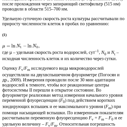
после прохождения через запирающий светофильтр (515 нм)
проводили в области 515–700 нм.
Удельную суточную скорость роста культуры рассчитывали по
приросту численности клеток в пробах по уравнению:
(1)
=
ln
−
ln
,
μ
N
N
t
0
–1
где µ – удельная скорость роста водорослей, сут
,
N
и
N
–
0
t
исходная численность клеток и их количество через сутки.
Оценку
F
/
F
исследуемого вида микроводорослей
v
m
осуществляли на двухвспышечном флуориметре (Погосян и
др., 2009). Измерения проводили после 30 мин адаптации
водорослей к темноте, чтобы все реакционные центры
фотосистемы II перешли в открытое состояние. Во
флуориметре реализован метод измерения начального уровня
переменной флуоресценции (
F
) под действием коротких
0
зондирующих вспышек и ее максимального уровня (
F
) при
m
помощи насыщающей вспышки. По измеренным показателям
рассчитывали переменную флуоресценцию
F
=
F
–
F
и ее
v
m
0
удельную величину –
F
/
F
. Относительная погрешность
v
m