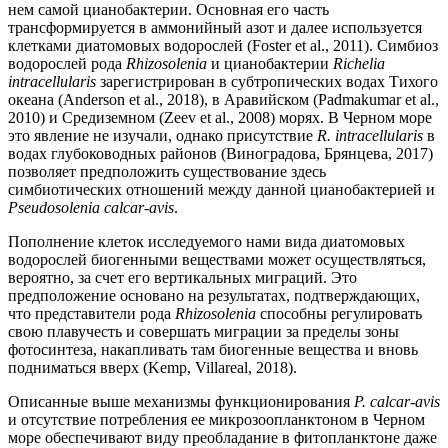
нем самой цианобактерии. Основная его часть
трансформируется в аммонийный азот и далее используется
клетками диатомовых водорослей (Foster et al., 2011). Симбиоз
водорослей рода
Rhizosolenia
и цианобактерии
Richelia
intracellularis
зарегистрирован в субтропических водах Тихого
океана (Anderson et al., 2018), в Аравийском (Padmakumar et al.,
2010) и Средиземном (Zeev et al., 2008) морях. В Черном море
это явление не изучали, однако присутствие
R. intracellularis
в
водах глубоководных районов (Виноградова, Брянцева, 2017)
позволяет предположить существование здесь
симбиотических отношений между данной цианобактерией и
Pseudosolenia calcar-avis
.
Пополнение клеток исследуемого нами вида диатомовых
водорослей биогенными веществами может осуществляться,
вероятно, за счет его вертикальных миграций. Это
предположение основано на результатах, подтверждающих,
что представители рода
Rhizosolenia
способны регулировать
свою плавучесть и совершать миграции за пределы зоны
фотосинтеза, накапливать там биогенные вещества и вновь
подниматься вверх (Kemp, Villareal, 2018).
Описанные выше механизмы функционирования
P. calcar-avis
и отсутствие потребления ее микрозоопланктоном в Черном
море обеспечивают виду преобладание в фитопланктоне даже