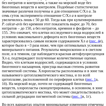
без нитратов и контролем, а также на морской воде без
биогенных веществ и контролем. Подобные статистически
значимые различия получены и для отношения С/Хл
а
. За
семь суток эксперимента отношение С/Хл
а
в контроле
увеличилось лишь с 50 до 60. Тогда как при культивировании
P. calcar-avis
без кремния этот показатель вырос до 70, без
нитратов – до 150, а без нитратов, кремния и фосфатов – до
155. Это означает, что клетки исследуемого вида водорослей в
условиях максимального дефицита всех биогенных веществ
характеризовались самым низким содержанием Хл
а
(
рис. 4
е),
которое было в ~3 раза ниже, чем при оптимальных условиях
минерального питания. Результаты микроскопии и в светлом
поле, и в темном, где наблюдается красная автофлуоресценция
Хл
а
, подтверждают полученные количественные оценки.
Видно, что клеткам водорослей, содержащихся в условиях
биогенного насыщения, присуща высокая степень развития
пигментной системы. Хлоропласты расположены и в зоне так
называемого цитоплазматического мостика, и по всей
цитоплазме, расположенной по периферии клетки (
рис. 1
а,
1б). На морской воде, почти не содержащей биогенных
веществ, хлоропласты сконцентрированы, в основном, в зоне
цитоплазматического мостика, что может свидетельствовать о
сильной деградации пигментной системы (
рис. 1
в, 1г).
Во всех вариантах опытов минимальные изменения отмечены