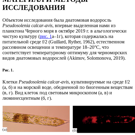
ИССЛЕДОВАНИЯ
Объектом исследования была диатомовая водоросль
Pseudosolenia calcar-avis
, впервые выделенная нами из
планктона Черного моря в октябре 2019 г. в альгологически
чистую культуру (
рис. 1
а–1г), которая содержалась на
питательной среде f/2 (Guillard, Ryther, 1962), естественном
рассеянном освещении и температуре 18–20°С, что
соответствует температурному оптимуму для черноморских
видов диатомовых водорослей (Akimov, Solomonova, 2019).
Рис. 1.
Клетки
Pseudosolenia calcar-avis
, культивируемые на среде f/2
(а, б) и на морской воде, обедненной по биогенным веществам
(в, г). Вид клеток под световым микроскопом (а, в) и
люминесцентным (б, г).