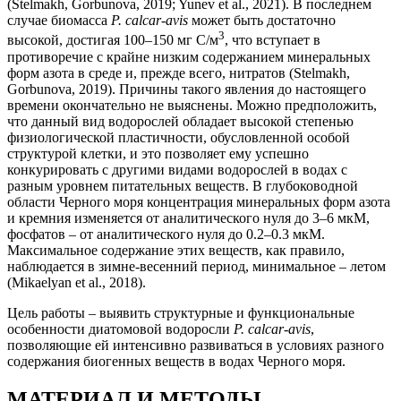
(Stelmakh, Gorbunova, 2019; Yunev et al., 2021). В последнем
случае биомасса
P. calcar-avis
может быть достаточно
3
высокой, достигая 100–150 мг С/м
, что вступает в
противоречие с крайне низким содержанием минеральных
форм азота в среде и, прежде всего, нитратов (Stelmakh,
Gorbunova, 2019). Причины такого явления до настоящего
времени окончательно не выяснены. Можно предположить,
что данный вид водорослей обладает высокой степенью
физиологической пластичности, обусловленной особой
структурой клетки, и это позволяет ему успешно
конкурировать с другими видами водорослей в водах с
разным уровнем питательных веществ. В глубоководной
области Черного моря концентрация минеральных форм азота
и кремния изменяется от аналитического нуля до 3–6 мкМ,
фосфатов – от аналитического нуля до 0.2–0.3 мкМ.
Максимальное содержание этих веществ, как правило,
наблюдается в зимне-весенний период, минимальное – летом
(Mikaelyan et al., 2018).
Цель работы – выявить структурные и функциональные
особенности диатомовой водоросли
P. calcar-avis
,
позволяющие ей интенсивно развиваться в условиях разного
содержания биогенных веществ в водах Черного моря.
МАТЕРИАЛ И МЕТОДЫ