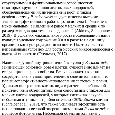
структурными и функциональными особенностями
некоторых крупных видов диатомовых водорослей,
обеспечивающими их интенсивный рост. К таким
особенностям у
P. calcar-avis
следует отнести высокие
значения эффективности работы фотосистемы II, близкие к
максимальным, выявленным ранее у мелких и средних по
размерам видов диатомовых водорослей (Аkimov, Solomonova,
2019). В условиях максимального роста исследованной нами
культуры удельное содержание Хл
а
в расчете на единицу
органического углерода достигло почти 1%, что является
непременным условием для роста морских микроводорослей с
высокой скоростью (Стельмах, 2017).
Наличие крупной внутриклеточной вакуоли у
P. calcar-avis
,
занимающей основной объем клетки, существенно влияет на
ее функциональные свойства. Все хлоропласты клетки
сосредоточены в узком пристеночном слое цитоплазмы, что
повышает эффективность использования световой энергии.
Удельная поверхность клеток вида в расчете на небольшой
пристеночный объем цитоплазмы сопоставима с таковой для
мелких клеток водорослей, у которых клеточная вакуоль
небольшая и занимает приблизительно ≤30% объема клетки
(Schreiber et al., 2017), что также усиливает эффективность
использования световой энергии пигментами
P. calcar-avis
в
процессе фотосинтеза. Небольшой объем цитоплазмы у