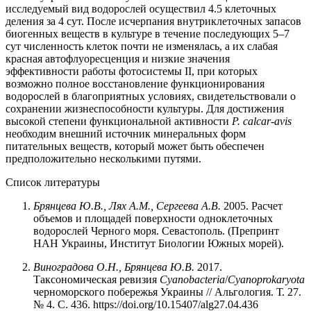
исследуемый вид водорослей осуществил 4.5 клеточных
деления за 4 сут. После исчерпания внутриклеточных запасов
биогенных веществ в культуре в течение последующих 5–7
сут численность клеток почти не изменялась, а их слабая
красная автофлуоресценция и низкие значения
эффективности работы фотосистемы II, при которых
возможно полное восстановление функционирования
водорослей в благоприятных условиях, свидетельствовали о
сохранении жизнеспособности культуры. Для достижения
высокой степени функциональной активности
P. calcar-avis
необходим внешний источник минеральных форм
питательных веществ, который может быть обеспечен
предположительно несколькими путями.
Список литературы
Брянцева Ю.В., Лях А.М., Сергеева А.В.
2005. Расчет
объемов и площадей поверхности одноклеточных
водорослей Черного моря. Севастополь. (Препринт
НАН Украины, Институт Биологии Южных морей).
Виноградова О.Н., Брянцева Ю.В.
2017.
Таксономическая ревизия
Сyanobacteria
/
Сyanoprokaryota
черноморского побережья Украины // Альгология. Т. 27.
№ 4. С. 436. https://doi.org/10.15407/alg27.04.436