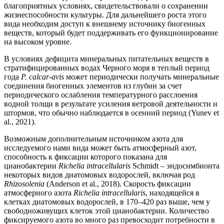
благоприятных условиях, свидетельствовали о сохранении
жизнеспособности культуры. Для дальнейшего роста этого
вида необходим доступ к внешнему источнику биогенных
веществ, который будет поддерживать его функционирование
на высоком уровне.
В условиях дефицита минеральных питательных веществ в
стратифицированных водах Черного моря в теплый период
года
P. calcar-avis
может периодически получать минеральные
соединения биогенных элементов из глубин за счет
периодического ослабления температурного расслоения
водной толщи в результате усиления ветровой деятельности и
штормов, что обычно наблюдается в осенний период (Yunev et
al., 2021).
Возможным дополнительным источником азота для
исследуемого нами вида может быть атмосферный азот,
способность к фиксации которого показана для
цианобактерии
Richelia intracellularis
Schmidt – эндосимбионта
некоторых видов диатомовых водорослей, включая род
Rhizosolenia
(Anderson et al., 2018). Скорость фиксации
атмосферного азота
Richelia intracellularis
, находящейся в
клетках диатомовых водорослей, в 170–420 раз выше, чем у
свободноживущих клеток этой цианобактерии. Количество
фиксируемого азота во много раз превосходит потребности в