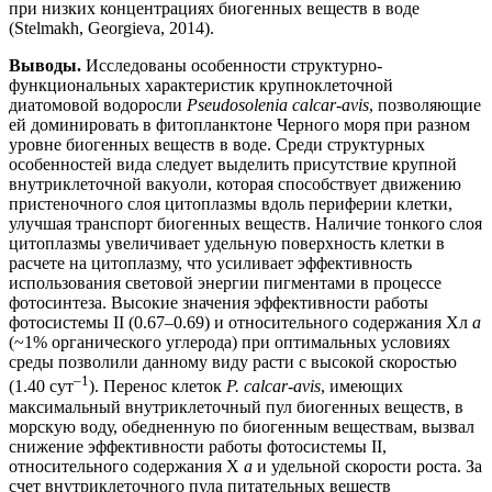
при низких концентрациях биогенных веществ в воде
(Stelmakh, Georgieva, 2014).
Выводы.
Исследованы особенности структурно-
функциональных характеристик крупноклеточной
диатомовой водоросли
Pseudosolenia calcar-avis
, позволяющие
ей доминировать в фитопланктоне Черного моря при разном
уровне биогенных веществ в воде. Среди структурных
особенностей вида следует выделить присутствие крупной
внутриклеточной вакуоли, которая способствует движению
пристеночного слоя цитоплазмы вдоль периферии клетки,
улучшая транспорт биогенных веществ. Наличие тонкого слоя
цитоплазмы увеличивает удельную поверхность клетки в
расчете на цитоплазму, что усиливает эффективность
использования световой энергии пигментами в процессе
фотосинтеза. Высокие значения эффективности работы
фотосистемы II (0.67–0.69) и относительного содержания Хл
а
(~1% органического углерода) при оптимальных условиях
среды позволили данному виду расти с высокой скоростью
–1
(1.40 сут
). Перенос клеток
P. calcar-avis
, имеющих
максимальный внутриклеточный пул биогенных веществ, в
морскую воду, обедненную по биогенным веществам, вызвал
снижение эффективности работы фотосистемы II,
относительного содержания Х
а
и удельной скорости роста. За
счет внутриклеточного пула питательных веществ