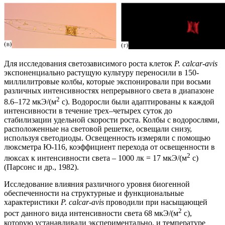
Для исследования светозависимого роста клеток
P. calcar-avis
экспоненциально растущую культуру переносили в 150-
миллилитровые колбы, которые экспонировали при восьми
различных интенсивностях непрерывного света в диапазоне
2
8.6–172 мкЭ/(м
с). Водоросли были адаптированы к каждой
интенсивности в течение трех–четырех суток до
стабилизации удельной скорости роста. Колбы с водорослями,
расположенные на световой решетке, освещали снизу,
используя светодиоды. Освещенность измеряли с помощью
люксметра Ю-116, коэффициент перехода от освещенности в
2
люксах к интенсивности света – 1000 лк = 17 мкЭ/(м
с)
(Парсонс и др., 1982).
Исследование влияния различного уровня биогенной
обеспеченности на структурные и функциональные
характеристики
P. calcar-avis
проводили при насыщающей
2
рост данного вида интенсивности света 68 мкЭ/(м
с),
которую устанавливали экспериментально, и температуре