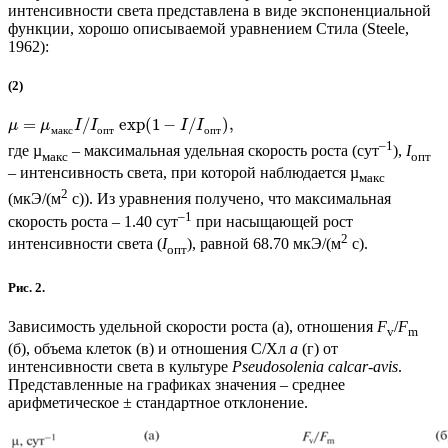
интенсивности света представлена в виде экспоненциальной
функции, хорошо описываемой уравнением Стила (Steele,
1962):
(2)
=
/
exp
(
1
−
/
)
,
μ
μ
I
I
I
I
о
п
т
о
п
т
м
а
к
с
–1
где µ
– максимальная удельная скорость роста (сут
),
I
макс
опт
– интенсивность света, при которой наблюдается µ
макс
2
(мкЭ/(м
с)). Из уравнения получено, что максимальная
–1
скорость роста – 1.40 сут
при насыщающей рост
2
интенсивности света (
I
), равной 68.70 мкЭ/(м
с).
опт
Рис. 2.
Зависимость удельной скорости роста (а), отношения
F
/
F
v
m
(б), объема клеток (в) и отношения С/Хл
а
(г) от
интенсивности света в культуре
Pseudosolenia calcar-avis
.
Представленные на графиках значения – среднее
арифметическое ± стандартное отклонение.