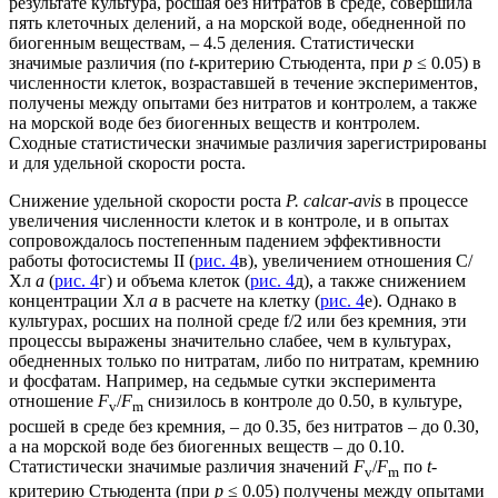
результате культура, росшая без нитратов в среде, совершила
пять клеточных делений, а на морской воде, обедненной по
биогенным веществам, – 4.5 деления. Статистически
значимые различия (по
t
-критерию Стьюдента, при
р
≤ 0.05) в
численности клеток, возраставшей в течение экспериментов,
получены между опытами без нитратов и контролем, а также
на морской воде без биогенных веществ и контролем.
Сходные статистически значимые различия зарегистрированы
и для удельной скорости роста.
Снижение удельной скорости роста
P. calcar-avis
в процессе
увеличения численности клеток и в контроле, и в опытах
сопровождалось постепенным падением эффективности
работы фотосистемы II (
рис. 4
в), увеличением отношения С/
Хл
а
(
рис. 4
г) и объема клеток (
рис. 4
д), а также снижением
концентрации Хл
а
в расчете на клетку (
рис. 4
е). Однако в
культурах, росших на полной среде f/2 или без кремния, эти
процессы выражены значительно слабее, чем в культурах,
обедненных только по нитратам, либо по нитратам, кремнию
и фосфатам. Например, на седьмые сутки эксперимента
отношение
F
/
F
снизилось в контроле до 0.50, в культуре,
v
m
росшей в среде без кремния, – до 0.35, без нитратов – до 0.30,
а на морской воде без биогенных веществ – до 0.10.
Статистически значимые различия значений
F
/
F
по
t
-
v
m
критерию Стьюдента (при
р
≤ 0.05) получены между опытами