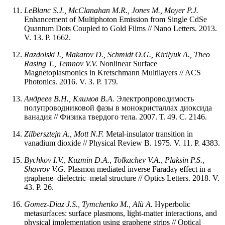
LeBlanc S.J., McClanahan M.R., Jones M., Moyer P.J.
Enhancement of Multiphoton Emission from Single CdSe
Quantum Dots Coupled to Gold Films // Nano Letters. 2013.
V. 13. P. 1662.
Razdolski I., Makarov D., Schmidt O.G., Kirilyuk A., Theo
Rasing T., Temnov V.V.
Nonlinear Surface
Magnetoplasmonics in Kretschmann Multilayers // ACS
Photonics. 2016. V. 3. P. 179.
Андреев В.Н., Климов В.А.
Электропроводимость
полупроводниковой фазы в монокристаллах диоксида
ванадия // Физика твердого тела. 2007. Т. 49. С. 2146.
Zilbersztejn A., Mott N.F.
Metal-insulator transition in
vanadium dioxide // Physical Review B. 1975. V. 11. P. 4383.
Bychkov I.V., Kuzmin D.A., Tolkachev V.A., Plaksin P.S.,
Shavrov V.G.
Plasmon mediated inverse Faraday effect in a
graphene–dielectric–metal structure // Optics Letters. 2018. V.
43. P. 26.
Gomez-Diaz J.S., Tymchenko M., Alù A.
Hyperbolic
metasurfaces: surface plasmons, light-matter interactions, and
physical implementation using graphene strips // Optical