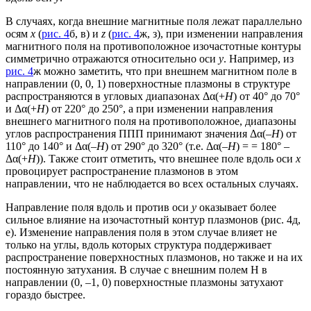
В случаях, когда внешние магнитные поля лежат параллельно
осям
x
(
рис. 4
б, в) и
z
(
рис. 4
ж, з), при изменении направления
магнитного поля на противоположное изочастотные контуры
симметрично отражаются относительно оси
y
. Например, из
рис. 4
ж можно заметить, что при внешнем магнитном поле в
направлении (0, 0, 1) поверхностные плазмоны в структуре
распространяются в угловых диапазонах Δα(+
H
) от 40° до 70°
и Δα(+
H
) от 220° до 250°, а при изменении направления
внешнего магнитного поля на противоположное, диапазоны
углов распространения ППП принимают значения Δα(–
H
) от
110° до 140° и Δα(–
H
) от 290° до 320° (т.е. Δα(–
H
) = = 180° –
Δα(+
H
)). Также стоит отметить, что внешнее поле вдоль оси
х
провоцирует распространение плазмонов в этом
направлении, что не наблюдается во всех остальных случаях.
Направление поля вдоль и против оси
y
оказывает более
сильное влияние на изочастотный контур плазмонов (рис. 4д,
е). Изменение направления поля в этом случае влияет не
только на углы, вдоль которых структура поддерживает
распространение поверхностных плазмонов, но также и на их
постоянную затухания. В случае с внешним полем H в
направлении (0, –1, 0) поверхностные плазмоны затухают
гораздо быстрее.