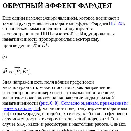
ОБРАТНЫЙ ЭФФЕКТ ФАРАДЕЯ
Еще одним немаловажным явлением, которое возникает в
такой структуре, является обратный эффект Фарадея [
15
,
20
].
Статическая намагниченность индуцируется
распространением ППП с частотой ω. Индуцированная
намагниченность пропорциональна векторному
⃗
⃗
*
произведению
и
:
E
E
(6)
−
→
⃗
⃗
∝
[
,
*
]
.
M
E
E
Зная напряженность поля вблизи графеновой
метаповерхности, можно посчитать, как направление
распространения поверхностных плазмонов и внешнее
магнитное поле влияют на направление индуцируемой
намагниченности (
рис. 6–8
). Согласно оценкам, приведенным
ранее в работе [
15
], магнитное поле, индуцируемое обратным
эффектом Фарадея, в подобных системах вблизи графенового
слоя может достигать скромных значений порядка ~1 Э в
случае SiO
, какой и рассмотрен в настоящей работе. Однако,
2
с целью усиления обратного эффекта Фарадея, в качестве