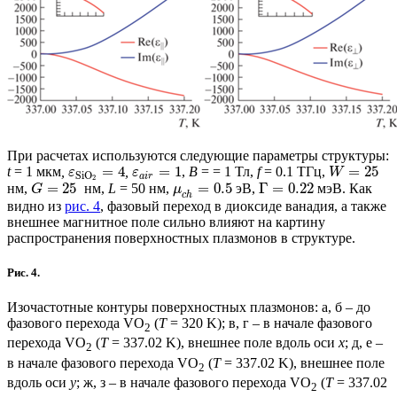
При расчетах используются следующие параметры структуры:
=
4
=
1
=
25
t
= 1 мкм
,
,
,
B
= = 1 Тл,
f
= 0.1 ТГц,
ε
ε
W
Si
O
a
i
r
2
=
25
=
0.5
Γ
=
0.22
нм,
нм,
L
= 50 нм,
эВ,
мэВ. Как
G
μ
c
h
видно из
рис. 4
, фазовый переход в диоксиде ванадия, а также
внешнее магнитное поле сильно влияют на картину
распространения поверхностных плазмонов в структуре.
Рис. 4.
Изочастотные контуры поверхностных плазмонов: a, б – до
фазового перехода VO
(
T
= 320 K); в, г – в начале фазового
2
перехода VO
(
T
= 337.02 K), внешнее поле вдоль оси
x
; д, е –
2
в начале фазового перехода VO
(
T
= 337.02 K), внешнее поле
2
вдоль оси
y
; ж, з – в начале фазового перехода VO
(
T
= 337.02
2