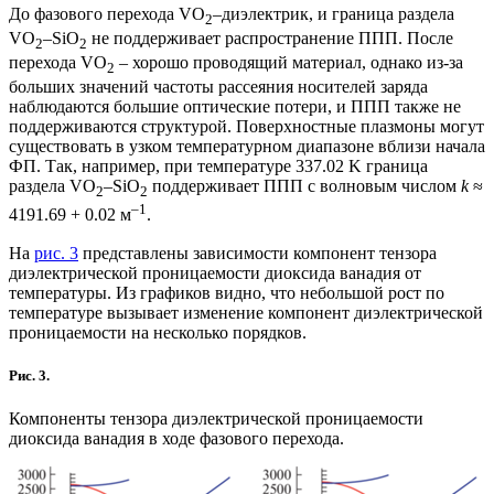
До фазового перехода VO
–диэлектрик, и граница раздела
2
VO
–SiO
не поддерживает распространение ППП. После
2
2
перехода VO
– хорошо проводящий материал, однако из-за
2
больших значений частоты рассеяния носителей заряда
наблюдаются большие оптические потери, и ППП также не
поддерживаются структурой. Поверхностные плазмоны могут
существовать в узком температурном диапазоне вблизи начала
ФП. Так, например, при температуре 337.02 K граница
раздела VO
–SiO
поддерживает ППП с волновым числом
k
≈
2
2
–1
4191.69 + 0.02 м
.
На
рис. 3
представлены зависимости компонент тензора
диэлектрической проницаемости диоксида ванадия от
температуры. Из графиков видно, что небольшой рост по
температуре вызывает изменение компонент диэлектрической
проницаемости на несколько порядков.
Рис. 3.
Компоненты тензора диэлектрической проницаемости
диоксида ванадия в ходе фазового перехода.