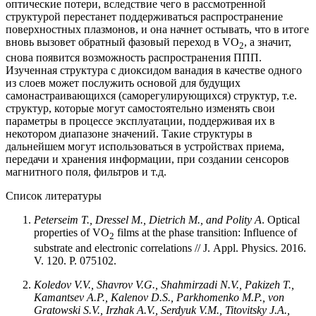
оптические потери, вследствие чего в рассмотренной
структурой перестанет поддерживаться распространение
поверхностных плазмонов, и она начнет остывать, что в итоге
вновь вызовет обратный фазовый переход в VO
, а значит,
2
снова появится возможность распространения ППП.
Изученная структура с диоксидом ванадия в качестве одного
из слоев может послужить основой для будущих
самонастраивающихся (саморегулирующихся) структур, т.е.
структур, которые могут самостоятельно изменять свои
параметры в процессе эксплуатации, поддерживая их в
некотором диапазоне значений. Такие структуры в
дальнейшем могут использоваться в устройствах приема,
передачи и хранения информации, при создании сенсоров
магнитного поля, фильтров и т.д.
Список литературы
Peterseim T., Dressel M., Dietrich M., and Polity A
. Optical
properties of VO
films at the phase transition: Influence of
2
substrate and electronic correlations // J. Appl. Physics. 2016.
V. 120. P. 075102.
Koledov
V.V.,
Shavrov
V.G.,
Shahmirzadi
N.V.,
Pakizeh
T.,
Kamantsev
A.P.,
Kalenov
D.S.,
Parkhomenko
M.P.,
von
Gratowski
S.V.,
Irzhak
A.V.,
Serdyuk
V.M.,
Titovitsky
J.A.,