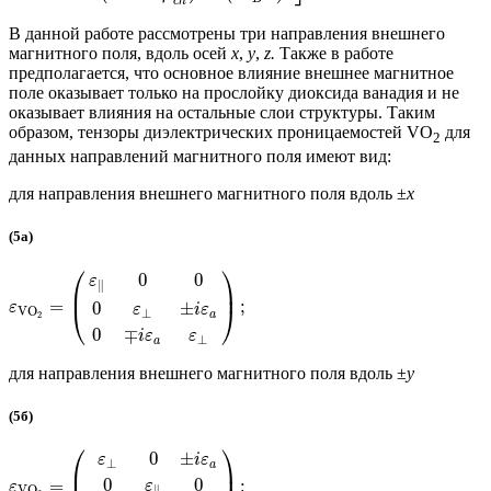
c
h
В данной работе рассмотрены три направления внешнего
магнитного поля, вдоль осей
x
,
y
,
z.
Также в работе
предполагается, что основное влияние внешнее магнитное
поле оказывает только на прослойку диоксида ванадия и не
оказывает влияния на остальные слои структуры. Таким
образом, тензоры диэлектрических проницаемостей VO
для
2
данных направлений магнитного поля имеют вид:
для направления внешнего магнитного поля вдоль ±
x
(5а)
⎛
⎞
0
0
ε
∥
⎜
⎟
=
;
0
±
ε
⎝
⎠
ε
i
ε
V
O
⊥
a
2
0
∓
i
ε
ε
⊥
a
для направления внешнего магнитного поля вдоль ±
y
(5б)
⎛
⎞
0
±
ε
i
ε
⊥
a
⎜
⎟
0
0
=
;
ε
ε
∥
V
O