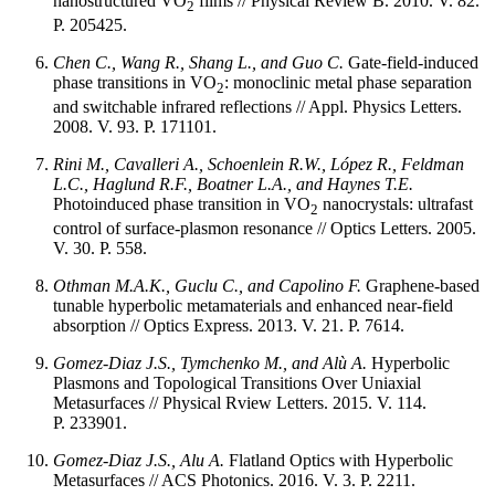
nanostructured VO
films // Physical Review B. 2010. V. 82.
2
P. 205425.
Chen C., Wang R., Shang L., and Guo C.
Gate-field-induced
phase transitions in VO
: monoclinic metal phase separation
2
and switchable infrared reflections // Appl. Physics Letters.
2008. V. 93. P. 171101.
Rini M., Cavalleri A., Schoenlein R.W., López R., Feldman
L.C., Haglund R.F., Boatner L.A., and Haynes T.E.
Photoinduced phase transition in VO
nanocrystals: ultrafast
2
control of surface-plasmon resonance // Optics Letters. 2005.
V. 30. P. 558.
Othman M.A.K., Guclu C., and Capolino F.
Graphene-based
tunable hyperbolic metamaterials and enhanced near-field
absorption // Optics Express. 2013. V. 21. P. 7614.
Gomez-Diaz J.S., Tymchenko M., and Alù A.
Hyperbolic
Plasmons and Topological Transitions Over Uniaxial
Metasurfaces // Physical Rview Letters. 2015. V. 114.
P. 233901.
Gomez-Diaz J.S., Alu A.
Flatland Optics with Hyperbolic
Metasurfaces // ACS Photonics. 2016. V. 3. P. 2211.