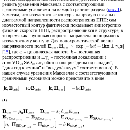
решить уравнения Максвелла с соответствующими
граничными условиями на каждой границе раздела (
рис. 1
).
Заметим, что изочастотные контуры напрямую связаны с
диаграммой направленности распространения ППП: сам
изочастотный контур фактически показывает анизотропию
фазовой скорости ППП, распространяющихся в структуре, в
то время как групповая скорость направлена по нормали к
изочастотному контуру. Для монохроматической волны
E
H
i
k
x
z
,
exp
[
−
+
±
]
напряженности полей
~
i
ω
t
γ
±
±
α
α
a
[
15
], где ω – циклическая частота,
k
– постоянная
±
распространения и
– постоянная локализации (
γ
a
=
V
O
,
Si
O
,
air
, обозначающие “диоксид ванадия”,
α
2
2
“диоксид кремния” и “воздух/вакуум” соответственно). В
нашем случае уравнения Максвелла с соответствующими
граничными условиями можно представить в виде
k
E
B
k
H
D
[
,
]
=
,
[
,
]
=
−
,
i
ω
i
ω
±
±
±
±
α
α
α
α
(1)
^
B
H
D
E
=
,
=
,
μ
ε
ε
±
±
±
0
±
±
0
α
α
α
α
α
E
E
E
E
=
,
=
,
V
O
,
|
Si
O
,
|
V
O
,
|
Si
O
,
|
τ
τ
τ
τ
2
2
2
2
=
−
=
−
=
−
=
−
z
t
z
t
z
t
z
t
1
1
1
1
H
H
E
^
,
−
=
,
[
]
n
σ
Si
O
,
|
air
,
|
air
,
|
τ
τ
τ
2
=
0
=
0
=
0
z
z
z