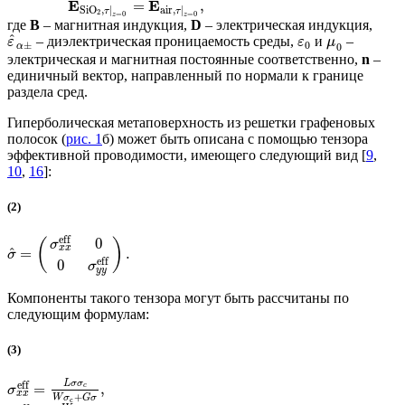
E
E
=
,
Si
O
,
|
air
,
|
τ
τ
2
=
0
=
0
z
z
где
B
– магнитная индукция,
D
– электрическая индукция,
^
– диэлектрическая проницаемость среды,
и
–
ε
ε
μ
±
0
0
α
электрическая и магнитная постоянные соответственно,
n
–
единичный вектор, направленный по нормали к границе
раздела сред.
Гиперболическая метаповерхность из решетки графеновых
полосок (
рис. 1
б) может быть описана с помощью тензора
эффективной проводимости, имеющего следующий вид [
9
,
10
,
16
]:
(2)
eff
0
(
)
σ
x
x
^
=
.
σ
eff
0
σ
y
y
Компоненты такого тензора могут быть рассчитаны по
следующим формулам:
(3)
L
σ
σ
eff
=
,
c
σ
x
x
+
W
σ
G
σ
c