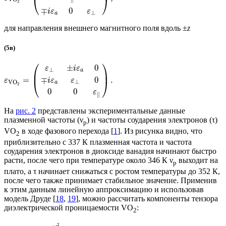
⎝
⎠
2
∓
0
i
ε
ε
⊥
a
для направления внешнего магнитного поля вдоль ±
z
(5в)
⎛
⎞
±
0
ε
i
ε
⊥
a
⎜
⎟
∓
0
=
.
i
ε
ε
ε
⎝
⎠
⊥
V
O
a
2
0
0
ε
∥
На
рис. 2
представлены экспериментальные данные
плазменной частоты (ν
) и частоты соударения электронов (τ)
p
VO
в ходе фазового перехода [
1
]. Из рисунка видно, что
2
приблизительно с 337 К плазменная частота и частота
соударения электронов в диоксиде ванадия начинают быстро
расти, после чего при температуре около 346 К ν
выходит на
p
плато, а τ начинает снижаться с ростом температуры до 352 К,
после чего также принимает стабильное значение. Применив
к этим данным линейную аппроксимацию и использовав
модель Друде [
18
,
19
], можно рассчитать компоненты тензора
диэлектрической проницаемости VO
:
2
2