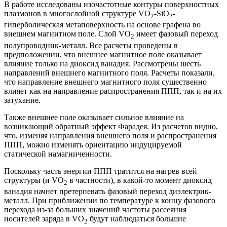
В работе исследованы изочастотные контуры поверхностных
плазмонов в многослойной структуре VO
-SiO
-
2
2
гиперболическая метаповерхность на основе графена во
внешнем магнитном поле. Слой VO
имеет фазовый переход
2
полупроводник-металл. Все расчеты проведены в
предположении, что внешнее магнитное поле оказывает
влияние только на диоксид ванадия. Рассмотрены шесть
направлений внешнего магнитного поля. Расчеты показали,
что направление внешнего магнитного поля существенно
влияет как на направление распространения ППП, так и на их
затухание.
Также внешнее поле оказывает сильное влияние на
возникающий обратный эффект Фарадея. Из расчетов видно,
что, изменяя направления внешнего поля и распространения
ППП, можно изменять ориентацию индуцируемой
статической намагниченности.
Поскольку часть энергии ППП тратится на нагрев всей
структуры (и VO
в частности), в какой-то момент диоксид
2
ванадия начнет претерпевать фазовый переход диэлектрик-
металл. При приближении по температуре к концу фазового
перехода из-за больших значений частоты рассеяния
носителей заряда в VO
будут наблюдаться большие
2