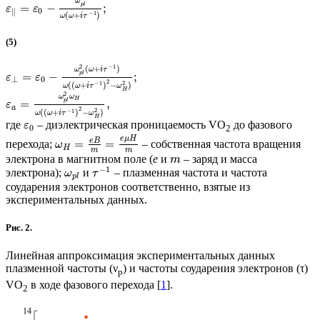
ω
=
−
;
p
l
ε
ε
0
∥
−
1
(
+
)
ω
ω
i
τ
(5)
−
1
2
(
+
)
ω
ω
i
τ
=
−
;
p
l
ε
ε
⊥
0
2
2
−
1
(
(
+
)
−
)
ω
ω
i
τ
ω
H
2
ω
ω
H
=
,
p
l
ε
a
2
2
−
1
(
(
+
)
−
)
ω
ω
i
τ
ω
H
где
– диэлектрическая проницаемость VO
до фазового
ε
0
2
e
μ
H
e
B
=
=
перехода;
– собственная частота вращения
ω
H
m
m
электрона в магнитном поле (
e
и
– заряд и масса
m
−
1
электрона);
и
– плазменная частота и частота
ω
τ
p
l
соударения электронов соответственно, взятые из
экспериментальных данных.
Рис. 2.
Линейная аппроксимация экспериментальных данных
плазменной частоты (ν
) и частоты соударения электронов (τ)
p
VO
в ходе фазового перехода [
1
].
2