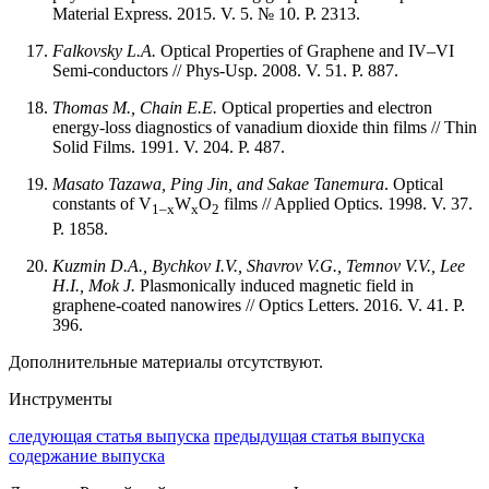
Material Express. 2015. V. 5. № 10. P. 2313.
Falkovsky L.A.
Optical Properties of Graphene and IV–VI
Semi-conductors // Phys-Usp. 2008. V. 51. P. 887.
Thomas M., Chain E.E.
Optical properties and electron
energy-loss diagnostics of vanadium dioxide thin films // Thin
Solid Films. 1991. V. 204. P. 487.
Masato Tazawa, Ping Jin, and Sakae Tanemura
. Optical
constants of V
W
O
films // Applied Optics. 1998. V. 37.
1–x
x
2
P. 1858.
Kuzmin D.A., Bychkov I.V., Shavrov V.G., Temnov V.V., Lee
H.I., Mok J.
Plasmonically induced magnetic field in
graphene-coated nanowires // Optics Letters. 2016. V. 41. P.
396.
Дополнительные материалы отсутствуют.
Инструменты
следующая статья выпуска
предыдущая статья выпуска
содержание выпуска