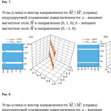
Рис. 7.
⃗
⃗
/
|
|
Углы (слева) и вектор направленности
(справа)
M
M
индуцируемой плазмонами намагниченности: a – внешнее
⃗
магнитное поле
в направлении (0, 1, 0); б – внешнее
H
⃗
магнитное поле
в направлении (0, –1, 0).
H
Рис. 8.
⃗
⃗
/
|
|
Углы (слева) и вектор направленности
(справа)
M
M
индуцируемой плазмонами намагниченности: a – внешнее