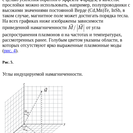
прослойки можно использовать, например, полупроводники с
высокими значениями постоянной Верде (Cd,Mn)Te, InSb, в
таком случае, магнитное поле может достигать порядка тесла.
На всех графиках ниже изображены зависимости
⃗
⃗
∣
∣
/
приведенной намагниченности
от угла
M
M
∣
∣
распространения плазмонов α на частотах и температурах,
рассмотренных ранее
.
Голубым цветом указаны области, в
которых отсутствуют ярко выраженные плазмонные моды
(
рис. 4
).
Рис. 5.
Углы индуцируемой намагниченности.