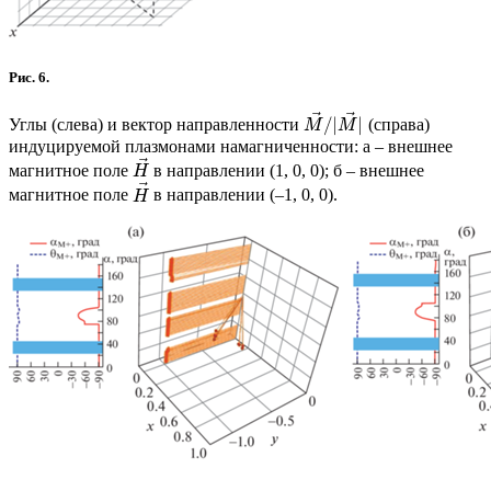
Рис. 6.
⃗
⃗
/
|
|
Углы (слева) и вектор направленности
(справа)
M
M
индуцируемой плазмонами намагниченности: a – внешнее
⃗
магнитное поле
в направлении (1, 0, 0); б – внешнее
H
⃗
магнитное поле
в направлении (–1, 0, 0).
H