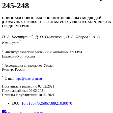
245-248
НОВОЕ МАССОВОЕ ЗАХОРОНЕНИЕ ПЕЩЕРНЫХ МЕДВЕДЕЙ
(CARNIVORA, URSIDAE, URSUS KANIVETZ VERESHCHAGIN, 1973) НА
СРЕДНЕМ УРАЛЕ
1
,
*
1
2
П. А. Косинцев
,
Д. О. Гимранов
,
И. А. Лавров
,
А. В.
1
Кисагулов
1
Институт экологии растений и животных УрО РАН
Екатеринбург, Россия
2
Ассоциация спелеологов Урала
Кунгур, Россия
*
E-mail:
kpa@ipae.uran.ru
Поступила в редакцию 02.02.2021
После доработки 09.02.2021
Принята к публикации 10.02.2021
DOI:
10.31857/S2686738921030070