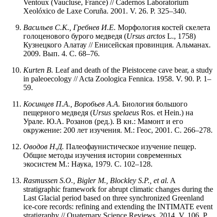
Ventoux (Vaucluse, France) // Cadernos Laboratorium
Xeolóxico de Laxe Coruña. 2001. V. 26. P. 325–340.
Васильев
С.К.,
Гребнев
И.Е.
Морфология костей скелета
голоценового бурого медведя (
Ursus arctos
L., 1758)
Кузнецкого Алатау // Енисейская провинция. Альманах.
2009. Вып. 4. С. 68–76.
Kurten B.
Leaf and death of the Pleistocene cave bear, a study
in paleoecology // Acta Zoologica Fennica. 1958. V. 90. P. 1–
59.
Косинцев П.А., Воробьев А.А.
Биология большого
пещерного медведя (
Ursus spelaeus
Ros. et Hein.) на
Урале. Ю.А. Розанов (ред.). В кн.: Мамонт и его
окружение: 200 лет изучения. М.: Геос, 2001. С. 266–278.
Оводов Н.Д.
Палеофаунистическое изучение пещер.
Общие методы изучения истории современных
экосистем М.: Наука, 1979. С. 102–128.
Rasmussen S.O., Bigler M., Blockley S.P., et al.
A
stratigraphic framework for abrupt climatic changes during the
Last Glacial period based on three synchronized Greenland
ice-core records: refining and extending the INTIMATE event
stratigraphy // Quaternary Science Reviews. 2014. V. 106. P.