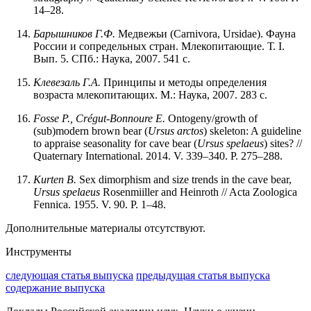
14–28.
Барышников Г.Ф.
Медвежьи (Carnivora, Ursidae). Фауна
России и сопредельных стран. Млекопитающие. Т. I.
Вып. 5. СПб.: Наука, 2007. 541 с.
Клевезаль Г.А.
Принципы и методы определения
возраста млекопитающих. М.: Наука, 2007. 283 с.
Fosse P., Crégut-Bonnoure E.
Ontogeny/growth of
(sub)modern brown bear (
Ursus arctos
) skeleton: A guideline
to appraise seasonality for cave bear (
Ursus spelaeus
) sites? //
Quaternary International. 2014. V. 339–340. P. 275–288.
Kurten B.
Sex dimorphism and size trends in the cave bear,
Ursus spelaeus
Rosenmiiller and Heinroth // Acta Zoologica
Fennica. 1955. V. 90. P. 1–48.
Дополнительные материалы отсутствуют.
Инструменты
следующая статья выпуска
предыдущая статья выпуска
содержание выпуска