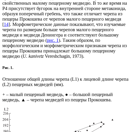
свойственных малому пещерному медведю. В то же время на
Р4 присутствует бугорок на внутренней стороне метаконида,
образуя поперечный гребень, что также отличает черепа из
пещеры Прокошева от черепов малого пещерного медведя
[
14
]. Морфометрические данные показывают, что изучаемые
черепа по размерам больше черепов малого пещерного
медведя и медведя Денингера и соответствуют большому
пещерному медведю (
рис. 1
). Таким образом, по
морфологическим и морфометрическим признакам черепа из
пещеры Прокошева принадлежат большому пещерному
медведю (
U. kanivetz
Vereshchagin, 1973).
Рис. 1.
Отношение общей длины черепа (L1) к лицевой длине черепа
(L2) пещерных медведей (мм).
+ – малый пещерный медведь, ● – большой пещерный
медведь, ▲ – черепа медведей из пещеры Прокошева.