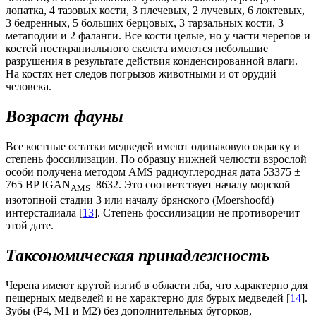
лопатка, 4 тазовых кости, 3 плечевых, 2 лучевых, 6 локтевых,
3 бедренных, 5 больших берцовых, 3 тарзальных кости, 3
метаподии и 2 фаланги. Все кости целые, но у части черепов и
костей посткраниального скелета имеются небольшие
разрушения в результате действия конденсированной влаги.
На костях нет следов погрызов животными и от орудий
человека.
Возраст фауны
Все костные остатки медведей имеют одинаковую окраску и
степень фоссилизации. По образцу нижней челюсти взрослой
особи получена методом AMS радиоуглеродная дата 53375 ±
765 BP IGAN
–8632. Это соответствует началу морской
AMS
изотопной стадии 3 или началу брянского (Moershoofd)
интерстадиала [
13
]. Степень фоссилизации не противоречит
этой дате.
Таксономическая принадлежность
Черепа имеют крутой изгиб в области лба, что характерно для
пещерных медведей и не характерно для бурых медведей [
14
].
Зубы (Р4, М1 и М2) без дополнительных бугорков,