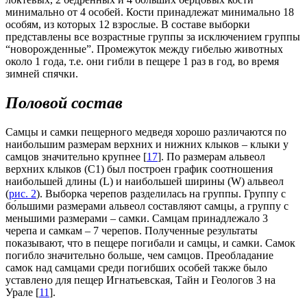
минимально от 4 особей. Кости принадлежат минимально 18
особям, из которых 12 взрослые. В составе выборки
представлены все возрастные группы за исключением группы
“новорожденные”. Промежуток между гибелью животных
около 1 года, т.е. они гибли в пещере 1 раз в год, во время
зимней спячки.
Половой состав
Самцы и самки пещерного медведя хорошо различаются по
наибольшим размерам верхних и нижних клыков – клыки у
самцов значительно крупнее [
17
]. По размерам альвеол
верхних клыков (C1) был построен график соотношения
наибольшей длины (L) и наибольшей ширины (W) альвеол
(
рис. 2
). Выборка черепов разделилась на группы. Группу с
бо́льшими размерами альвеол составляют самцы, а группу с
меньшими размерами – самки. Самцам принадлежало 3
черепа и самкам – 7 черепов. Полученные результаты
показывают, что в пещере погибали и самцы, и самки. Самок
погибло значительно больше, чем самцов. Преобладание
самок над самцами среди погибших особей также было
уставлено для пещер Игнатьевская, Тайн и Геологов 3 на
Урале [
11
].