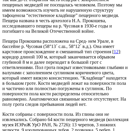
пещерных медведей не посещалась человеком. Поэтому мы
имеем возможность изучить не нарушенную структуру
тафоценоза “естественное кладбище” пещерного медведя.
Пещера названа в честь археолога Н.А. Прокошева,
исследовавшего пещеры на р. Чусовая в 1930-е годы и
погибшего на Великой Отечественной войне.
Пещера Прокошева расположена на Сред- нем Урале, в
бассейне р. Чусовая (58°13´ с.ш., 58°12´ в.д.). Она имеет
карстовое происхождение и смешанный тип строения [
12
]:
коридор длиной 100 м, который заканчивается обрывом
глубиной 8 м и далее переходит в большой грот с
ответвлениями. Пол грота покрыт известняковыми глыбами и
валунами с заполнением суглинком коричневого цвета,
который имеет вязкую консистенцию. “Кладбище” находится
в большом гроте. Кости медведей лежат на поверхности пола
и частично или полностью погружены в суглинок. По
поверхности пола кости распределены относительно
равномерно. Анатомически связанные кости отсутствуют. На
полу грота следов пребывания людей нет.
Кости собраны с поверхности пола. Из глины они не
извлекались. Собрано 64 кости пещерного медведя (коллекция
музея ИЭРиЖ УрО РАН, № 2726): 13 черепов, 3 нижних
челюсти, 9 изолированных зубов, 2 позвонка, 5 ребер, 1