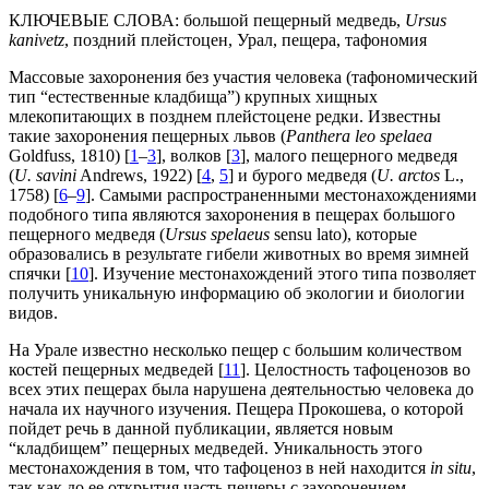
КЛЮЧЕВЫЕ СЛОВА:
большой пещерный медведь,
Ursus
kanivetz
, поздний плейстоцен, Урал, пещера, тафономия
Массовые захоронения без участия человека (тафономический
тип “естественные кладбища”) крупных хищных
млекопитающих в позднем плейстоцене редки. Известны
такие захоронения пещерных львов (
Panthera leo spelaea
Goldfuss, 1810) [
1
–
3
], волков [
3
], малого пещерного медведя
(
U. savini
Andrews, 1922) [
4
,
5
] и бурого медведя (
U. arctos
L.,
1758) [
6
–
9
]. Самыми распространенными местонахождениями
подобного типа являются захоронения в пещерах большого
пещерного медведя (
Ursus spelaeus
sensu lato), которые
образовались в результате гибели животных во время зимней
спячки [
10
]. Изучение местонахождений этого типа позволяет
получить уникальную информацию об экологии и биологии
видов.
На Урале известно несколько пещер с большим количеством
костей пещерных медведей [
11
]. Целостность тафоценозов во
всех этих пещерах была нарушена деятельностью человека до
начала их научного изучения. Пещера Прокошева, о которой
пойдет речь в данной публикации, является новым
“кладбищем” пещерных медведей. Уникальность этого
местонахождения в том, что тафоценоз в ней находится
in situ
,
так как до ее открытия часть пещеры с захоронением