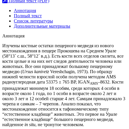
Полный текст (PDF)
Аннотация
Полный текст
Список литературы
Дополнительные материалы
Аннотация
Изучены костные остатки пещерного медведя из нового
местонахождения в пещере Прокошева на Среднем Урале
(58°13´ с.ш., 58°12´ в.д.). Есть кости всех отделов скелета, все
кости целые и на них нет следов деятельности человека или
животных. Все они принадлежат большому пещерному
медведю (
Ursus kanivetz
Vereshchagin, 1973). По образцу
нижней челюсти взрослой особи получена методом AMS
радиоуглеродная дата 53375 ± 765 BP, IGAN
–8632. Кости
AMS
принадлежат минимум 18 особям, среди которых 4 особи в
возрасте около 1 года, по 1 особи в возрасте около 2 лет и
около 3 лет и 12 особей старше 4 лет. Самцам принадлежало 3
черепа и самкам – 7 черепов. Анализ показал, что
местонахождение относится к тафономическому типу
“естественное кладбище” животных. Это первое на Урале
“естественное кладбище” большого пещерного медведя,
найденное
in situ
, не тронутое человеком.