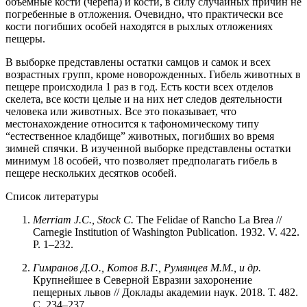
объемные кости (черепа) и кости, в силу случайных причин не
погребенные в отложения. Очевидно, что практически все
кости погибших особей находятся в рыхлых отложениях
пещеры.
В выборке представлены остатки самцов и самок и всех
возрастных групп, кроме новорожденных. Гибель животных в
пещере происходила 1 раз в год. Есть кости всех отделов
скелета, все кости целые и на них нет следов деятельности
человека или животных. Все это показывает, что
местонахождение относится к тафономическому типу
“естественное кладбище” животных, погибших во время
зимней спячки. В изученной выборке представлены остатки
минимум 18 особей, что позволяет предполагать гибель в
пещере нескольких десятков особей.
Список литературы
Merriam J.C., Stock C.
The Felidae of Rancho La Brea //
Carnegie Institution of Washington Publication. 1932. V. 422.
P. 1–232.
Гимранов Д.О., Котов В.Г., Румянцев М.М., и др.
Крупнейшее в Северной Евразии захоронение
пещерных львов // Доклады академии наук. 2018. Т. 482.
С. 234–237.