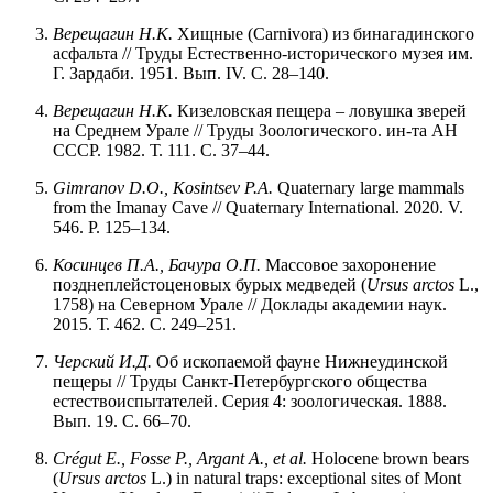
Верещагин Н.К.
Хищные (Carnivora) из бинагадинского
асфальта // Труды Естественно-исторического музея им.
Г. Зардаби. 1951. Вып. IV. С. 28–140.
Верещагин Н.К.
Кизеловская пещера – ловушка зверей
на Среднем Урале // Труды Зоологического. ин-та АН
СССР. 1982. Т. 111. С. 37–44.
Gimranov D.O., Kosintsev P.A.
Quaternary large mammals
from the Imanay Cave // Quaternary International. 2020. V.
546. P. 125–134.
Косинцев П.А., Бачура О.П.
Массовое захоронение
позднеплейстоценовых бурых медведей (
Ursus arctos
L.,
1758) на Северном Урале // Доклады академии наук.
2015. Т. 462. С. 249–251.
Черский
И.Д.
Об ископаемой фауне Нижнеудинской
пещеры // Труды Санкт-Петербургского общества
естествоиспытателей. Серия 4: зоологическая. 1888.
Вып. 19. С. 66–70.
Crégut E., Fosse P., Argant A., et al.
Holocene brown bears
(
Ursus arctos
L.) in natural traps: exceptional sites of Mont