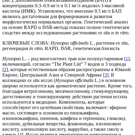
(МС), дополненной 6-бензиламинопурином (БАП) в
концентрациях 0.3–0.9 мг/л и 0.1 мг/л индолил-3-масляной
кислоты (ИМК). Установлено, что внесение 0.5 мг/л БАП
являлось достаточным для формирования и развития
морфологически нормальных органов. Генетический анализ
на основе RAPD и ISSR-метода показал полное генетическое
сходство между исследованными растениями
ex situ
и
in vitro
.
КЛЮЧЕВЫЕ СЛОВА:
Hyssopus officinalis L.
, растения
ex situ
,
регенерация
in vitro
, RAPD, ISSR, генетическая близость
Hyssopus
L. – род многолетних трав или полукустарников [
1
],
включающий, согласно “The Plant List” 7 видов и 3 подвида
[
2
], которые естественным образом распространены в Южной
Европе, Центральной Азии и Северной Африке [
3
]. В
коллекциях
ex situ
иссоп (
Hyssopus officinalis
L.) в основном
широко используется как ароматическое растение. Кроме того,
благодаря ветрогонному, месячногонному, стимулирующему,
дигестивному и тонизирующему действию растения иссопа
используются в медицине. Компоненты, которые
способствуют его целебным свойствам, включают: эфирное
масло, состоящее в основном из пинокамфона,
изопинокамфона, пиненов, камфена и терпенина; гликозид
иссопин, дубильные вещества, флавоноиды, изолиновую
кислоту, олеоноловую кислоту, маррубин, а также смолу и
камедь [
4
]. Иссоп является декоративным компонентом и,