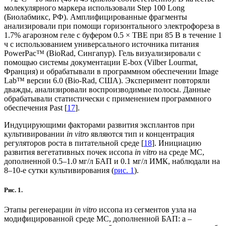
молекулярного маркера использовали Step 100 Long
(Биолабмикс, РФ). Амплифицированные фрагменты
анализировали при помощи горизонтального электрофореза в
1.7% агарозном геле с буфером 0.5 × TBE при 85 В в течение 1
ч с использованием универсального источника питания
PowerPac™ (BioRad, Сингапур). Гель визуализировали с
помощью системы документации E-box (Vilber Lourmat,
Франция) и обрабатывали в программном обеспечении Image
Lab™ версии 6.0 (Bio-Rad, США). Эксперимент повторяли
дважды, анализировали воспроизводимые полосы. Данные
обрабатывали статистически с применением программного
обеспечения Past [
17
].
Индуцирующими факторами развития эксплантов при
культивировании
in vitro
являются тип и концентрация
регуляторов роста в питательной среде [
18
]. Инициацию
развития вегетативных почек иссопа
in vitro
на среде МС,
дополненной 0.5–1.0 мг/л БАП и 0.1 мг/л ИМК, наблюдали на
8–10-е сутки культивирования (
рис. 1
).
Рис. 1.
Этапы регенерации
in vitro
иссопа из сегментов узла на
модифицированной среде МС, дополненной БАП: a –