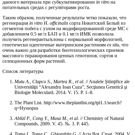
данного материала при субкультивировании
in vitro
на
питательных средах c регуляторами роста.
Таким образом, полученные результаты четко показали, что
регенерация
in vitro
H. officinalis
сорта Никитский Белый из
cегментов побега с узлом на модифицированной среде MС с
добавлением 0.5 мг/л БАП и 0.1 мг/л ИМК позволила
получить регенеранты/клоны с нормальной морфологией,
генетически идентичные материнским растениям
ex situ
, что
очень важно для разработки биотехнологических приемов
массового тиражирования ценных генотипов, сортов и
селекционных форм растений.
Список литературы
Mutu
A.,
Clapco
S.,
Martea
R.,
et al.
// Analele Ştiinţifice ale
Universităţii “Alexandru Ioan Cuza”, Secţiunea Genetică şi
Biologie Moleculară. 2014. V. 15. P. 1–8.
The Plant List. http://www.theplantlist.org/tpl1.1/search?
q=Hyssopus
Ablizl P., Cong Y., Musa M., et al.
// Chemistry of Natural
Compounds. 2009. V. 45. №. 3. P. 445.
Toma I., Toma C., Ghiorghita G.
// Acta Bot. Croat. 2004. V.