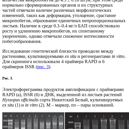
нормально сформированных органов и их структурных
частей отмечали наличие различных морфологических
изменений, таких как деформация, утолщение, срастание
микропобегов, образование единичных непропорциональных
листьев. Наличие в среде 0.3–0.4 мг/л БАП способствовало
росту и удлинению микропобегов, их спонтанному
укоренению, однако отмечали снижение интенсивности
побегообразования.
Исследование генетической близости проводили между
растениями, культивируемыми
ex situ
и регенерантами
in vitro
.
Для скрининга использовали 4 праймера RAPD и 6
праймеров ISSR (
рис. 3
).
Рис. 3.
Электрофореграмма продуктов амплификации с праймерами
RAPD (а), ISSR (б) и ДНК, выделенной из листьев растений
Hyssopus
officinalis
сорта Никитский Белый, культивируемых
ex situ
(1) и
in vitro
(2). М – маркер, по – пары оснований.