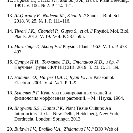
Pugliesi C., Cecconi F., Mandolfo A., et al.
// Plant Breeding.
1991. V. 106. № 2. P. 114–121.
Al-Qurainy F., Nadeem M., Khan S.
// Saudi J. Biol. Sci.
2018. V. 25. № 1. P. 111–116.
Tiwari J.K., Chandel P., Gupta S., et al.
// Physiol. Mol. Biol.
Plants. 2013. V. 19. № 4. P. 587–595.
Murashige T., Skoog F.
// Physiol. Plant. 1962. V. 15. P. 473–
497.
Супрун И.И., Токмаков С.В., Степанов И.В., и др.
//
Научные Труды СКФНЦСВВ. 2019. Т. 23. С. 31–39.
Hammer Ø., Harper D.A.T., Ryan P.D.
// Palaeontol.
Electron. 2001. V. 4. № 1. P. 1–9.
Бутенко Р.Г.
Культура изолированных тканей и
физиология морфогенеза растений. – М.: Наука, 1964.
Bhojwani S.S., Dantu P.K.
Plant Tissue Culture: An
Introductory Text. – New Delhi, Heidelberg, New York,
Dordrecht, London: Springer, 2013.
Bulavin I.V., Brailko V.A., Zhdanova I.V.
// BIO Web of