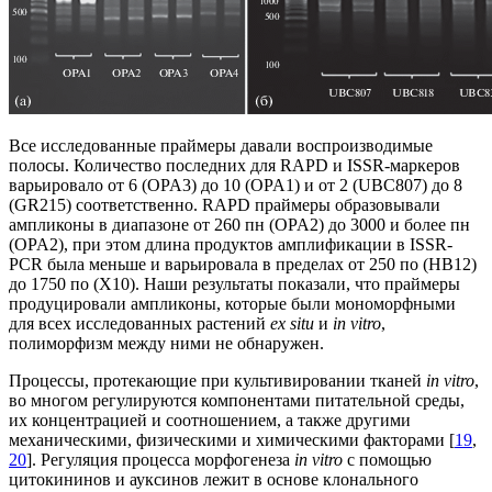
Все исследованные праймеры давали воспроизводимые
полосы. Количество последних для RAPD и ISSR-маркеров
варьировало от 6 (OPA3) до 10 (OPA1) и от 2 (UBC807) до 8
(GR215) соответственно. RAPD праймеры образовывали
ампликоны в диапазоне от 260 пн (OPA2) до 3000 и более пн
(OPA2), при этом длина продуктов амплификации в ISSR-
PCR была меньше и варьировала в пределах от 250 по (HB12)
до 1750 по (X10). Наши результаты показали, что праймеры
продуцировали ампликоны, которые были мономорфными
для всех исследованных растений
ex situ
и
in vitro
,
полиморфизм между ними не обнаружен.
Процессы, протекающие при культивировании тканей
in vitro
,
во многом регулируются компонентами питательной среды,
их концентрацией и соотношением, а также другими
механическими, физическими и химическими факторами [
19
,
20
]. Регуляция процесса морфогенеза
in vitro
с помощью
цитокининов и ауксинов лежит в основе клонального