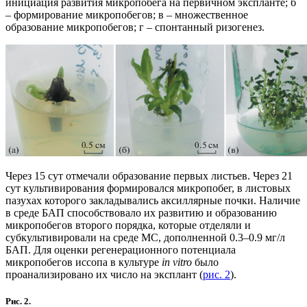
инициация развития микропобега на первичном экспланте; б
– формирование микропобегов; в – множественное
образование микропобегов; г – спонтанный ризогенез.
Через 15 сут отмечали образование первых листьев. Через 21
сут культивирования формировался микропобег, в листовых
пазухах которого закладывались аксиллярные почки. Наличие
в среде БАП способствовало их развитию и образованию
микропобегов второго порядка, которые отделяли и
субкультивировали на среде МС, дополненной 0.3–0.9 мг/л
БАП. Для оценки регенерационного потенциала
микропобегов иссопа в культуре
in vitro
было
проанализировано их число на эксплант (
рис. 2
).
Рис. 2.