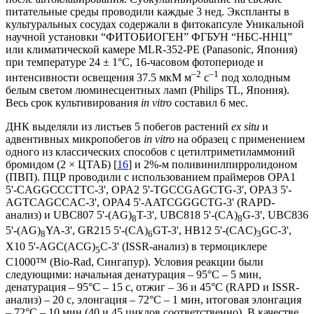
питательные среды проводили каждые 3 нед. Экспланты в
культуральных сосудах содержали в фитокапсуле Уникальной
научной установки “ФИТОБИОГЕН” ФГБУН “НБС-ННЦ”
или климатической камере MLR-352-PE (Panasonic, Япония)
при температуре 24 ± 1°С, 16-часовом фотопериоде и
–2
–1
интенсивности освещения 37.5 мкM м
с
под холодным
белым светом люминесцентных ламп (Philips TL, Япония).
Весь срок культивирования
in vitro
составил 6 мес.
ДНК выделяли из листьев 5 побегов растений
ex situ
и
адвентивных микропобегов
in vitro
на образец с применением
одного из классических способов с цетилтриметиламмоний
бромидом (2 × ЦТАБ) [
16
] и 2%-м поливинилпирролидоном
(ПВП). ПЦР проводили с использованием праймеров OPA1
5'-CAGGCCCTTC-3', OPA2 5'-TGCCGAGCTG-3', OPA3 5'-
AGTCAGCCAC-3', OPA4 5'-AATCGGGCTG-3' (RAPD-
анализ) и UBC807 5'-(AG)
T-3', UBC818 5'-(CA)
G-3', UBC836
8
8
5'-(AG)
YA-3', GR215 5'-(CA)
GT-3', HB12 5'-(CAC)
GC-3',
8
6
3
X10 5'-AGC(ACG)
C-3' (ISSR-анализ) в термоциклере
5
C1000™ (Bio-Rad, Сингапур). Условия реакции были
следующими: начальная денатурация – 95°C – 5 мин,
денатурация – 95°C – 15 с, отжиг – 36 и 45°C (RAPD и ISSR-
анализ) – 20 с, элонгация – 72°C – 1 мин, итоговая элонгация
– 72°C – 10 мин (40 и 45 циклов соответственно). В качестве