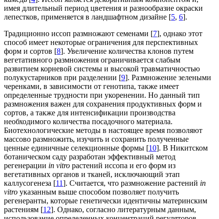
имея длительный период цветения и разнообразие окраски
лепестков, применяется в ландшафтном дизайне [
5
,
6
].
Традиционно иссоп размножают семенами [
7
], однако этот
способ имеет некоторые ограничения для перспективных
форм и сортов [
8
]. Увеличение количества клонов путем
вегетативного размножения ограничивается слабым
развитием корневой системы и высокой травматичностью
полукустарников при разделении [
9
]. Размножение зелеными
черенками, в зависимости от генотипа, также имеет
определенные трудности при укоренении. Но данный тип
размножения важен для сохранения продуктивных форм и
сортов, а также для интенсификации производства
необходимого количества посадочного материала.
Биотехнологические методы в настоящее время позволяют
массово размножить, изучить и сохранить полученные
ценные единичные селекционные формы [
10
]. В Никитском
ботаническом саду разработан эффективный метод
регенерации
in vitro
растений иссопа и его форм из
вегетативных органов и тканей, исключающий этап
каллусогенеза [
11
]. Считается, что размножение растений
in
vitro
указанным выше способом позволяет получить
регенеранты, которые генетически идентичны материнским
растениям [
12
]. Однако, согласно литературным данным,
использование определенных концентраций регуляторов