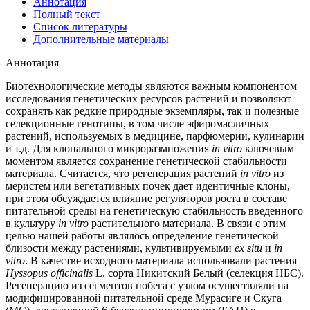
Аннотация
Полный текст
Список литературы
Дополнительные материалы
Аннотация
Биотехнологические методы являются важным компонентом
исследования генетических ресурсов растений и позволяют
сохранять как редкие природные экземпляры, так и полезные
селекционные генотипы, в том числе эфиромасличных
растений, используемых в медицине, парфюмерии, кулинарии
и т.д. Для клонального микроразмножения
in vitro
ключевым
моментом является сохранение генетической стабильности
материала. Считается, что регенерация растений
in vitro
из
меристем или вегетативных почек дает идентичные клоны,
при этом обсуждается влияние регуляторов роста в составе
питательной среды на генетическую стабильность введенного
в культуру
in vitro
растительного материала. В связи с этим
целью нашей работы являлось определение генетической
близости между растениями, культивируемыми
ex situ
и
in
vitro
. В качестве исходного материала использовали растения
Hyssopus officinalis
L. сорта Никитский Белый (селекция НБС).
Регенерацию из сегментов побега с узлом осуществляли на
модифицированной питательной среде Мурасиге и Скуга