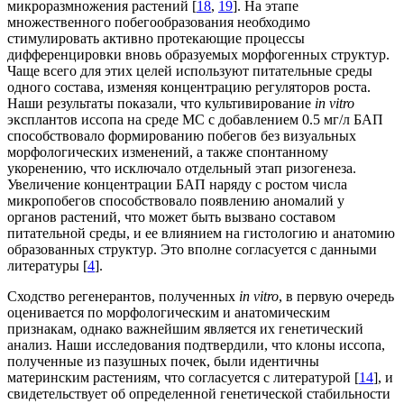
микроразмножения растений [
18
,
19
]. На этапе
множественного побегообразования необходимо
стимулировать активно протекающие процессы
дифференцировки вновь образуемых морфогенных структур.
Чаще всего для этих целей используют питательные среды
одного состава, изменяя концентрацию регуляторов роста.
Наши результаты показали, что культивирование
in vitro
эксплантов иссопа на среде МС с добавлением 0.5 мг/л БАП
способствовало формированию побегов без визуальных
морфологических изменений, а также спонтанному
укоренению, что исключало отдельный этап ризогенеза.
Увеличение концентрации БАП наряду с ростом числа
микропобегов способствовало появлению аномалий у
органов растений, что может быть вызвано составом
питательной среды, и ее влиянием на гистологию и анатомию
образованных структур. Это вполне согласуется с данными
литературы [
4
].
Сходство регенерантов, полученных
in vitro
, в первую очередь
оценивается по морфологическим и анатомическим
признакам, однако важнейшим является их генетический
анализ. Наши исследования подтвердили, что клоны иссопа,
полученные из пазушных почек, были идентичны
материнским растениям, что согласуется с литературой [
14
], и
свидетельствует об определенной генетической стабильности