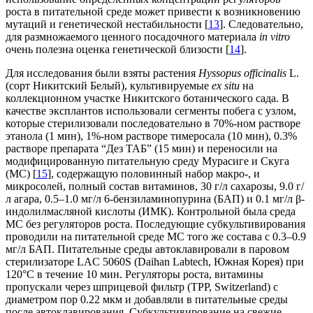
роста в питательной среде может привести к возникновению
мутаций и генетической нестабильности [
13
]. Следовательно,
для размножаемого ценного посадочного материала
in vitro
очень полезна оценка генетической близости [
14
].
Для исследования были взяты растения
Hyssopus officinalis
L.
(сорт Никитский Белый), культивируемые
ex situ
на
коллекционном участке Никитского ботанического сада. В
качестве эксплантов использовали сегменты побега с узлом,
которые стерилизовали последовательно в 70%-ном растворе
этанола (1 мин), 1%-ном растворе тимеросала (10 мин), 0.3%
растворе препарата “Дез ТАБ” (15 мин) и переносили на
модифицированную питательную среду Mурасиге и Скуга
(МС) [
15
], содержащую половинный набор макро-, и
микросолей, полный состав витаминов, 30 г/л сахарозы, 9.0 г/
л агара, 0.5–1.0 мг/л 6-бензиламинопурина (БАП) и 0.1 мг/л β-
индолилмасляной кислоты (ИМК). Контрольной была среда
МС без регуляторов роста. Последующие субкультивирования
проводили на питательной среде МС того же состава с 0.3–0.9
мг/л БАП. Питательные среды автоклавировали в паровом
стерилизаторе LAC 5060S (Daihan Labtech, Южная Корея) при
120°С в течение 10 мин. Регуляторы роста, витамины
пропускали через шприцевой фильтр (TPP, Switzerland) c
диаметром пор 0.22 мкм и добавляли в питательные среды
после автоклавирования. Субкультивирование на свежие