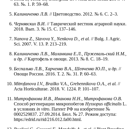
63. №. 1. P. 59–68.
Калиниченко Л.В.
// Цветоводство. 2012. № 6. С. 2–3.
Чернявских В.И.
// Таврический вестник аграрной науки.
2018. Вып. 3. № 15. С. 137–146.
Nanova Z., Slavova Y., Nenkova D., et al.
// Bulg. J. Agric.
Sci. 2007. V. 13. P. 213–219.
Калиниченко Л.В., Маланкина Е.Л., Пржеваль-ский Н.М.,
и др.
//
Картофель и овощи. 2013. № 8. С. 18–19.
Беспалько Л.В., Харченко В.А., Шевченко Ю.П., и др.
//
Овощи России. 2016. Т. 2. №. 31. P. 60–63.
Mitrofanova I.V., Brailko V.A., Grebennikova O.A., et al.
//
Acta Horticulturae. 2018. V. 1224. P. 101–107.
Митрофанова
И.В.,
Иванова
Н.Н.,
Митрофанова
О.В.
Способ регенерации микропобегов
Hyssopus officinalis
L.
в условиях
in vitro
. Патент РФ на изобретение №
0002529837. 27.09.2014. Бюл. № 27. Режим доступа:
https://edrid.ru/rid/216.012.fa00.html.