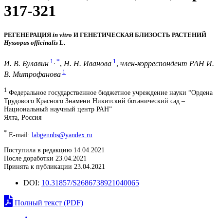
317-321
РЕГЕНЕРАЦИЯ
in vitro
И ГЕНЕТИЧЕСКАЯ БЛИЗОСТЬ РАСТЕНИЙ
Hyssopus officinalis
L.
1
,
*
1
И. В. Булавин
,
Н. Н. Иванова
,
член-корреспондент РАН И.
1
В. Митрофанова
1
Федеральное государственное бюджетное учреждение науки “Ордена
Трудового Красного Знамени Никитский ботанический сад –
Национальный научный центр РАН”
Ялта, Россия
*
E-mail:
labgennbs@yandex.ru
Поступила в редакцию 14.04.2021
После доработки 23.04.2021
Принята к публикации 23.04.2021
DOI:
10.31857/S2686738921040065
Полный текст (PDF)