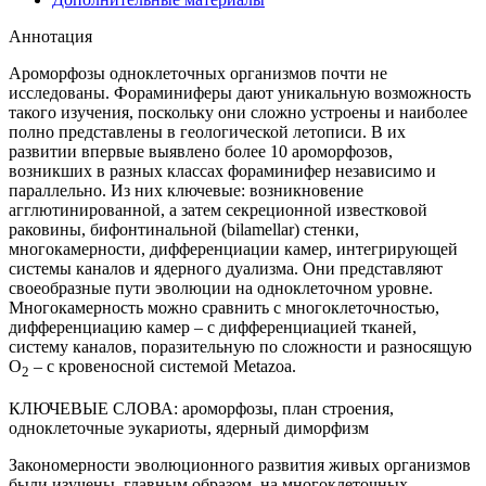
Аннотация
Ароморфозы одноклеточных организмов почти не
исследованы. Фораминиферы дают уникальную возможность
такого изучения, поскольку они сложно устроены и наиболее
полно представлены в геологической летописи. В их
развитии впервые выявлено более 10 ароморфозов,
возникших в разных классах фораминифер независимо и
параллельно. Из них ключевые: возникновение
агглютинированной, а затем секреционной известковой
раковины, бифонтинальной (bilamellar) стенки,
многокамерности, дифференциации камер, интегрирующей
системы каналов и ядерного дуализма. Они представляют
своеобразные пути эволюции на одноклеточном уровне.
Многокамерность можно сравнить с многоклеточностью,
дифференциацию камер – с дифференциацией тканей,
систему каналов, поразительную по сложности и разносящую
О
– с кровеносной системой Metazoa.
2
КЛЮЧЕВЫЕ СЛОВА:
ароморфозы, план строения,
одноклеточные эукариоты, ядерный диморфизм
Закономерности эволюционного развития живых организмов
были изучены, главным образом, на многоклеточных.