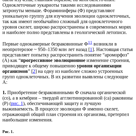
Одноклеточные эукариоты такими исследованиями
затронуты меньше. Фораминиферы (Ф) представляют
уникальную группу для изучения эволюции одноклеточных,
так как имеют необычайно сложный для одноклеточного
уровня скелет, широко распространены в современных морях
и наиболее полно представлены в геологической летописи.
1
1
Первые однокамерные безраковинные Ф
возникли в
неопротерозое ~ 950–1350 млн лет назад [
1
]. Настоящая статья
представляет попытку распространить понятие “ароморфоз”
(А) как “
прогрессивное эволюционное
изменение строения,
приводящее к общему повышению
уровня организации
организмов
” [
2
] на одну из наиболее сложно устроенных
групп одноклеточных. В их развитии выявлены следующие
А:
1.
Приобретение безраковинными Ф сначала органической
(со), а в кембрии – твердой агглютинированной (са) раковины
(Р) (
рис. 1
), обеспечивающей защиту и лучшую
выживаемость. В процессе эволюции Ф именно скелет,
отражающий общий план строения их организма, претерпел
наибольшие изменения.
Рис. 1.