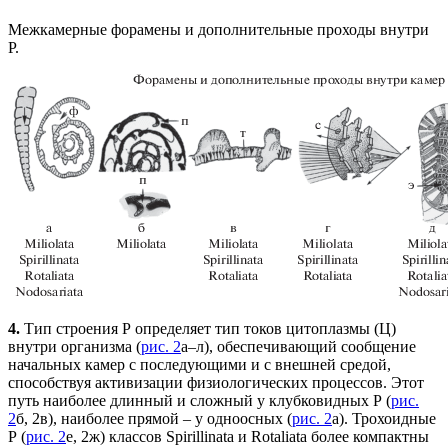
Межкамерные форамены и дополнительные проходы внутри
Р.
4.
Тип строения Р определяет тип токов цитоплазмы (Ц)
внутри организма (
рис. 2
а–л), обеспечивающий сообщение
начальных камер с последующими и с внешней средой,
способствуя активизации физиологических процессов. Этот
путь наиболее длинный и сложный у клубковидных Р (
рис.
2
б, 2в), наиболее прямой – у одноосных (
рис. 2
а). Трохоидные
Р (
рис. 2
е, 2ж) классов Spirillinata и Rotaliata более компактны