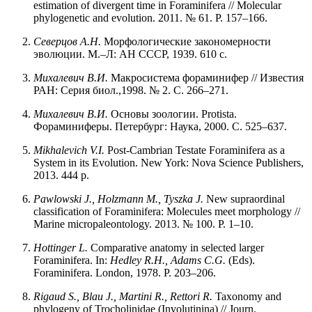
estimation of divergent time in Foraminifera // Molecular
phylogenetic and evolution. 2011. № 61. P. 157–166.
Северцов А.Н.
Морфологические закономерности
эволюции. М.–Л: АН СССР, 1939. 610 с.
Михалевич В.И.
Макросистема фораминифер // Известия
РАН: Серия биол.,1998. № 2. С. 266–271.
Михалевич В.И.
Основы зоологии. Protista.
Фораминиферы. Петербург: Наука, 2000. С. 525–637.
Mikhalevich V.I.
Post-Cambrian Testate Foraminifera as a
System in its Evolution. New York: Nova Science Publishers,
2013. 444 p.
Pawlowski J., Holzmann M., Tyszka J.
New supraordinal
classification of Foraminifera: Molecules meet morphology //
Marine micropaleontology. 2013. № 100. P. 1–10.
Hottinger L.
Comparative anatomy in selected larger
Foraminifera. In:
Hedley R.H., Adams C.G.
(Eds).
Foraminifera. London, 1978. P. 203–206.
Rigaud S., Blau J., Martini R., Rettori R.
Taxonomy and
phylogeny of Trocholinidae (Involutinina) // Journ.