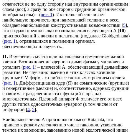
отлагается не по одну сторону над внутренним органическим
слоем (вос), а сразу по обе стороны срединной органической
мембраны (сом) – (
рис. 1
). Их стенка обеспечивает
наибольшую прочность при наименьшей толщине и весе,
обладает наибольшими конструктивными возможностями [
5
],
что создало предпосылки возникновения следующего А (
10
) –
приспособлений к жизни в пелагиали (подкласс Globigerinana)
(
рис. 1
), отразившихся в появлении органелл,
обеспечивающих плавучесть.
11.
Изменения скелета шли параллельно изменениям живой
клетки. Возникновение ядерного диморфизма у милиолят и
роталиат (
рис. 1
) – ключевой А, обеспечивающий дальнейшее
развитие. Не случайно именно в этих классах возникли
крупные СМ формы с наиболее сложным строением скелета
(
рис. 1
). Дифференциация ядер (Я) на соматические (крупные)
и генеративные (мелкие) и, соответственно, ядерных функций
сравнима с разделением этих функций в органах
многоклеточных. Ядерный аппарат Ф отличает его от всех
других типов одноклеточных эукариот (в том числе и от
инфузорий [
4
,
5
].
Наибольшее число А произошло в классе Rotaliata, что
привело к резкому увеличению числа таксонов, ускорению
темпов их эволюции, завоеванию новой экологической ниши