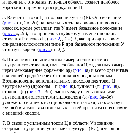
и прочны, а открытая пупочная область создает наиболее
короткий и прямой путь циркуляции Ц.
5
. Влияет на токи Ц и положение устья (У). Оно конечное
(
рис. 2
а–г, 2м, 2н) на начальных этапах эволюции во всех
классах, кроме роталиат, где У имеет базальное положение
(
рис. 2
о, 2п), что привело к глубокому изменению плана
строения Р и токов Ц (
рис. 2
д–2ж). Даже при одинаковом
спиральноплоскостном типе Р при базальном положении У
этот путь короче (
рис. 2
г и 2д).
6.
По мере возрастания числа камер и сложности их
внутреннего строения, путь сообщения Ц отдельных камер
через межкамерные форамены (ф) (
рис. 3
а) и всего организма
с внешней средой через У становился недостаточным.
Возникновение дополнительных проходов для токов Ц
внутри камер (проходы – п (
рис 3
б), туннели (т) (
рис. 3
в),
столоны (с) (
рис. 3
г–3е)), часто между очень сложными
внутренними элементами эндоскелета (э) (
рис. 3
д–3е)
усложнило и диверсифицировало эти потоки, способствуя
лучшей взаимосвязи отдельных частей организма и его связи
с внешней средой.
7.
В связи с усиленным током Ц в области У возникли
опорные внутренние устьевые структуры (УС), имеющие