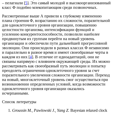
– пелагиали [
5
]. Это самый молодой и высокоорганизованный
класс Ф подобно млекопитающим среди позвоночных.
Рассмотренные выше А привели к глубокому изменению
плана строения Ф, возрастанию их сложности, поразительной
для одноклеточного уровня организации, повышению
целостности организма, интенсификации функций и
усилению конкурентоспособности, позволили наиболее
продвинутым их группам перейти на новый уровень
организации и обеспечили пути дальнейшей прогрессивной
эволюции. Они происходили в разных классах Ф независимо
и параллельно в разное время и имеют своеобразные черты в
каждом из них [
4
]. В отличие от идиоадаптаций, они не
связаны напрямую с влиянием окружающей среды. Их можно
рассматривать как своеобразный путь эволюции и попытку
преодолеть ограничения одноклеточного уровня за счет
поразительного увеличения сложности организации. Переход
на новый, многоклеточный уровень смог осуществиться при
возникновении определенных условий, когда возможности
одноклеточного уровня организации оказались
исчерпанными.
Список литературы
Groussin
M.,
Pawlowski
J.,
Yang
Z.
Bayesian relaxed clock