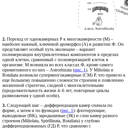
2.
Переход от однокамерных Р к многокамерности (М) –
наиболее важный, ключевой ароморфоз (А) в развитии Ф. Он
представляет особый путь эволюции – вариант
полимеризации внутриклеточных компонентов в пределах
одной клетки, сравнимый с полимеризацией клеток в
организме. М возникла во всех классах Ф, кроме самого
примитивного из них – Astrorhizata (
рис. 1
). У Miliolata и
Rotaliata возникли супермногокамерные (СМ) Р, что привело к
еще большему повышению сложности строения и появлению
жизненной стратегии, сходной с многоклеточными
(продолжительность жизни 4–6 лет, повторные циклы
размножения у одной особи).
3.
Следующий шаг – дифференциация камер сначала по
форме, а затем и по функции (
рис. 1
): флотирующие,
выводковые (ВК), зародышевые (ЗК) и слои камер разного
строения (Miliolata, Spirillinata, Rotaliata) у глубоко
дифференцированных (ГД) Р, что сравнимо с