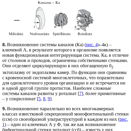
8.
Возникновение системы каналов (Ка) (
рис. 4
з–4к) –
ключевой А, в результате которого в организме появляется
новая функциональная интегрирующая система. Ка, в отличие
от столонов и проходов, ограничены собственными стенками.
Они отделяют циркулирующую в них обогащенную 0
2
эктоплазму от эндоплазмы камер. По функции они сравнимы
с кровеносной системой многоклеточных, что поразительно
для одноклеточного уровня организации и не встречается ни
в одной другой группе протистов. Наиболее сложные
системы каналов развиты у роталиат [
7
], более примитивные
– у спириллинат [
5
,
8
,
9
].
9.
Возникновение параллельно во всех многокамерных
классах известковой секреционной монофонтинальной стенки
(ссм) со своеобразной ультраструктурой в каждом из них (
рис.
1
) – один из ключевых А у Ф, так же как возникновение
бифонтинальной стенки роталиат (ссб) – известь у них