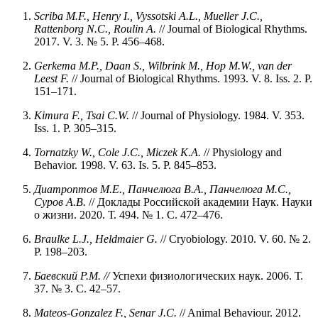
Scriba M.F., Henry I., Vyssotski A.L., Mueller J.C.,
Rattenborg N.C., Roulin A.
// Journal of Biological Rhythms.
2017. V. 3. № 5. P. 456–468.
Gerkema M.P., Daan S., Wilbrink M., Hop M.W., van der
Leest F.
// Journal of Biological Rhythms. 1993. V. 8. Iss. 2. P.
151–171.
Kimura F., Tsai C.W.
// Journal of Physiology. 1984. V. 353.
Iss. 1. P. 305–315.
Tornatzky
W.,
Cole
J.C.,
Miczek
K.A.
// Physiology and
Behavior. 1998. V. 63. Is. 5. P. 845–853.
Диатроптов М.Е., Панчелюга В.А., Панчелюга М.С.,
Суров А.В.
// Доклады Российской академии Наук. Науки
о жизни. 2020. Т. 494. № 1. С. 472–476.
Braulke L.J., Heldmaier G.
// Cryobiology. 2010. V. 60. № 2.
P. 198–203.
Баевский Р.М.
//
Успехи физиологических наук. 2006. Т.
37. № 3. С. 42–57.
Mateos-Gonzalez F., Senar J.C.
// Animal Behaviour. 2012.