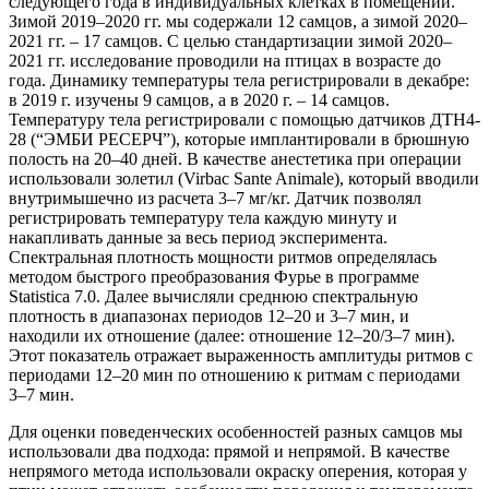
следующего года в индивидуальных клетках в помещении.
Зимой 2019–2020 гг. мы содержали 12 самцов, а зимой 2020–
2021 гг. – 17 самцов. С целью стандартизации зимой 2020–
2021 гг. исследование проводили на птицах в возрасте до
года. Динамику температуры тела регистрировали в декабре:
в 2019 г. изучены 9 самцов, а в 2020 г. – 14 самцов.
Температуру тела регистрировали с помощью датчиков ДТН4-
28 (“ЭМБИ РЕСЕРЧ”), которые имплантировали в брюшную
полость на 20–40 дней. В качестве анестетика при операции
использовали золетил (Virbac Sante Animale), который вводили
внутримышечно из расчета 3–7 мг/кг. Датчик позволял
регистрировать температуру тела каждую минуту и
накапливать данные за весь период эксперимента.
Спектральная плотность мощности ритмов определялась
методом быстрого преобразования Фурье в программе
Statistica 7.0. Далее вычисляли среднюю спектральную
плотность в диапазонах периодов 12–20 и 3–7 мин, и
находили их отношение (далее: отношение 12–20/3–7 мин).
Этот показатель отражает выраженность амплитуды ритмов с
периодами 12–20 мин по отношению к ритмам с периодами
3–7 мин.
Для оценки поведенческих особенностей разных самцов мы
использовали два подхода: прямой и непрямой. В качестве
непрямого метода использовали окраску оперения, которая у