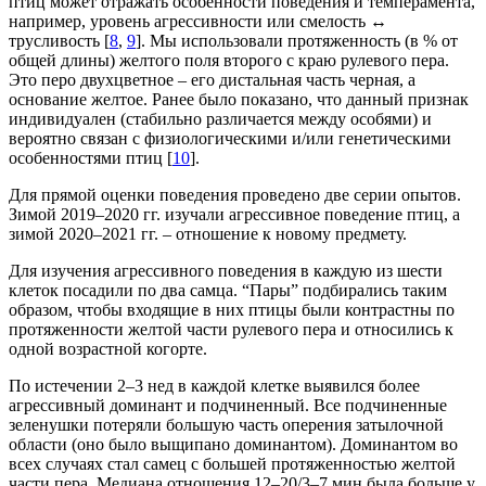
птиц может отражать особенности поведения и темперамента,
например, уровень агрессивности или смелость ↔
трусливость [
8
,
9
]. Мы использовали протяженность (в % от
общей длины) желтого поля второго с краю рулевого пера.
Это перо двухцветное – его дистальная часть черная, а
основание желтое. Ранее было показано, что данный признак
индивидуален (стабильно различается между особями) и
вероятно связан с физиологическими и/или генетическими
особенностями птиц [
10
].
Для прямой оценки поведения проведено две серии опытов.
Зимой 2019–2020 гг. изучали агрессивное поведение птиц, а
зимой 2020–2021 гг. – отношение к новому предмету.
Для изучения агрессивного поведения в каждую из шести
клеток посадили по два самца. “Пары” подбирались таким
образом, чтобы входящие в них птицы были контрастны по
протяженности желтой части рулевого пера и относились к
одной возрастной когорте.
По истечении 2–3 нед в каждой клетке выявился более
агрессивный доминант и подчиненный. Все подчиненные
зеленушки потеряли большую часть оперения затылочной
области (оно было выщипано доминантом). Доминантом во
всех случаях стал самец с большей протяженностью желтой
части пера. Медиана отношения 12–20/3–7 мин была больше у