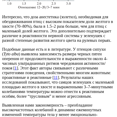
Интересно, что доза анестетика (золетил), необходимая для
обездвиживания птиц с высоким показателем доли желтого в
хвосте (70–80%), была в 1.5–2 раза больше, чем для птиц с
маленькой долей желтого. Это дополнительно подтверждает
различие в реактивности нервной системы у зеленушек с
разной степенью развития желтого цвета на рулевых перьях.
Подобные данные есть и в литературе. У птенцов сипухи
(
Tyto alba
) выявлена зависимость размера черных пятен
оперения от продолжительности и выраженности около 4-
часовых ультрадианных ритмов чередования активности/
покоя [
1
]. Этот факт авторы связывают с различными
стратегиями поведения, свойственными многим животным:
проактивные и реактивные [
11
]. Результаты наших
исследований показывают, что самцов зеленушек с маленькой
площадью желтого в хвосте и выраженными 3–7-минутными
колебаниями температуры можно отнести к реактивным
особям, более “трусливым” и менее агрессивным.
Выявленная нами закономерность – преобладание
высокочастотных колебаний в динамике ежеминутных
изменений температуры тела у менее эмоционально-