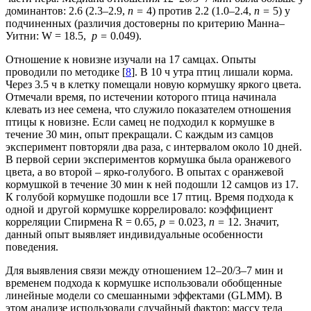
доминантов: 2.6 (2.3–2.9,
n =
4) против 2.2 (1.0–2.4,
n =
5) у
подчиненных (различия достоверны по критерию Манна–
Уитни: W = 18.5,
p =
0.049).
Отношение к новизне изучали на 17 самцах. Опыты
проводили по методике [
8
]. В 10 ч утра птиц лишали корма.
Через 3.5 ч в клетку помещали новую кормушку яркого цвета.
Отмечали время, по истечении которого птица начинала
клевать из нее семена, что служило показателем отношения
птицы к новизне. Если самец не подходил к кормушке в
течение 30 мин, опыт прекращали. С каждым из самцов
эксперимент повторяли два раза, с интервалом около 10 дней.
В первой серии экспериментов кормушка была оранжевого
цвета, а во второй – ярко-голубого. В опытах с оранжевой
кормушкой в течение 30 мин к ней подошли 12 самцов из 17.
К голубой кормушке подошли все 17 птиц. Время подхода к
одной и другой кормушке коррелировало: коэффициент
корреляции Спирмена R = 0.65,
p =
0.023,
n =
12. Значит,
данный опыт выявляет индивидуальные особенности
поведения.
Для выявления связи между отношением 12–20/3–7 мин и
временем подхода к кормушке использовали обобщенные
линейные модели со смешанными эффектами (GLMM). В
этом анализе использовали случайный фактор: массу тела