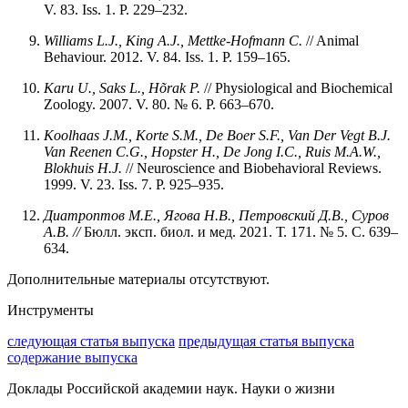
V. 83. Iss. 1. P. 229–232.
Williams L.J., King A.J., Mettke-Hofmann C.
// Animal
Behaviour. 2012. V. 84. Iss. 1. P. 159–165.
Karu U., Saks L., Hõrak P.
// Physiological and Biochemical
Zoology. 2007. V. 80. № 6. P. 663–670.
Koolhaas J.M., Korte S.M., De Boer S.F., Van Der Vegt B.J.
Van Reenen C.G., Hopster H., De Jong I.C.,
Ruis M.A.W.,
Blokhuis H.J.
// Neuroscience and Biobehavioral Reviews.
1999. V. 23. Iss. 7. P. 925–935.
Диатроптов М.Е., Ягова Н.В., Петровский Д.В., Суров
А.В.
//
Бюлл. эксп. биол. и мед. 2021. Т. 171. № 5. С. 639–
634.
Дополнительные материалы отсутствуют.
Инструменты
следующая статья выпуска
предыдущая статья выпуска
содержание выпуска
Доклады Российской академии наук. Науки о жизни