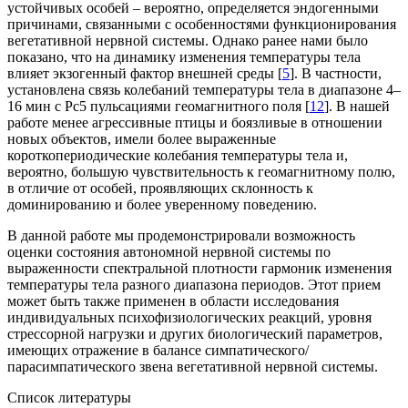
устойчивых особей – вероятно, определяется эндогенными
причинами, связанными с особенностями функционирования
вегетативной нервной системы. Однако ранее нами было
показано, что на динамику изменения температуры тела
влияет экзогенный фактор внешней среды [
5
]. В частности,
установлена связь колебаний температуры тела в диапазоне 4–
16 мин с Рс5 пульсациями геомагнитного поля [
12
]. В нашей
работе менее агрессивные птицы и боязливые в отношении
новых объектов, имели более выраженные
короткопериодические колебания температуры тела и,
вероятно, большую чувствительность к геомагнитному полю,
в отличие от особей, проявляющих склонность к
доминированию и более уверенному поведению.
В данной работе мы продемонстрировали возможность
оценки состояния автономной нервной системы по
выраженности спектральной плотности гармоник изменения
температуры тела разного диапазона периодов. Этот прием
может быть также применен в области исследования
индивидуальных психофизиологических реакций, уровня
стрессорной нагрузки и других биологический параметров,
имеющих отражение в балансе симпатического/
парасимпатического звена вегетативной нервной системы.
Список литературы