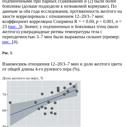
подчиненными при парных ссаживаниях и (2) были более
боязливы (дольше подходили к незнакомой кормушке). По
данным за оба года исследования, протяженность желтого на
хвосте коррелировала с отношением 12–20/3–7 мин:
коэффициент корреляции Спирмена R = = 0.69,
p
< 0.001,
n
=
23 (
рис. 3
). Значит, у подчиненных и боязливых птиц (мало
желтого) ультрадиадные ритмы температуры тела с
периодичностью 3–7 мин были выражены сильнее (пример:
рис. 1
б).
Рис. 3.
Взаимосвязь отношения 12–20/3–7 мин и доли желтого цвета
от общей длины 4-го рулевого пера (%).