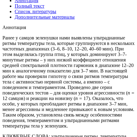
Аннотация
Полный текст
Список литературы
Дополнительные материалы
Аннотация
Ранее у самцов зеленушки нами выявлены ультрадианные
ритмы температуры тела, которые группируются в нескольких
частотных диапазонах (3–6, 8–10, 12–20, 40–60 мин). При
этом выделялась группа птиц, у которых доминируют 3–7-
минутные ритмы – у них низкий коэффициент отношения
средней спектральной плотности гармоник в диапазоне 12–20
мин к аналогичному показателю для 3–7 мин. В настоящей
работе мы проверяли гипотезу о связи ритмов температуры
тела с активностью нервной системы, а именно – с
поведением и темпераментом. Проведено две серии
поведенческих тестов – для оценки уровня агрессивности (
n =
12 самцов) и реакции на новизну (
n =
17). Оказалось, что
особи, у которых преобладают ритмы в диапазоне 3–7 мин,
менее агрессивны и медленнее привыкают к новым условиям.
Таким образом, установлена связь между особенностями
поведения, темпераментом и ультрадианными ритмами
температуры тела у зеленушек.
КЛЮЧЕВЫЕ СЛОВА:
ультрадианные ритмы, температура