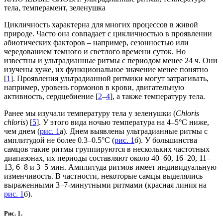
тела, темперамент, зеленушка
Цикличность характерна для многих процессов в живой
природе. Часто она совпадает с цикличностью в проявлении
абиотических факторов – например, сезонностью или
чередованием темного и светлого времени суток. Но
известны и ультрадианные ритмы с периодом менее 24 ч. Они
изучены хуже, их функциональное значение менее понятно
[
1
]. Проявления ультрадианной ритмики могут затрагивать,
например, уровень гормонов в крови, двигательную
активность, сердцебиение [
2
–
4
], а также температуру тела.
Ранее мы изучали температуру тела у зеленушки (
Chloris
chloris
) [
5
]. У этого вида ночью температура на 4–5°С ниже,
чем днем (
рис. 1
а). Днем выявлены ультрадианные ритмы с
амплитудой не более 0.3–0.5°С (
рис. 1
б). У большинства
самцов такие ритмы группируются в нескольких частотных
диапазонах, их периоды составляют около 40–60, 16–20, 11–
13, 6–8 и 3–5 мин. Амплитуда ритмов имеет индивидуальную
изменчивость. В частности, некоторые самцы выделялись
выраженными 3–7-минутными ритмами (красная линия на
рис. 1
б).
Рис. 1.