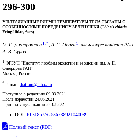
296-300
УЛЬТРАДИАННЫЕ РИТМЫ ТЕМПЕРАТУРЫ ТЕЛА СВЯЗАНЫ С
ОСОБЕННОСТЯМИ ПОВЕДЕНИЯ У ЗЕЛЕНУШКИ (
Chloris chloris
,
Fringillidae, Aves)
1
,
*
1
М. Е. Диатроптов
,
А. С. Опаев
,
член-корреспондент РАН
1
А. В. Суров
1
ФГБУН “Институт проблем экологии и эволюции им. А.Н.
Северцова РАН”
Москва, Россия
*
E-mail:
diatrom@inbox.ru
Поступила в редакцию 09.03.2021
После доработки 24.03.2021
Принята к публикации 24.03.2021
DOI:
10.31857/S2686738921040089
Полный текст (PDF)