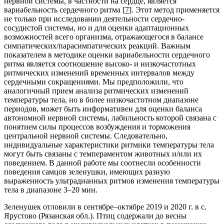
нервной системы, в частности на сердце, является
вариабельность сердечного ритма [
7
]. Этот метод применяется
не только при исследовании деятельности сердечно-
сосудистой системы, но и для оценки адаптационных
возможностей всего организма, отражающегося в балансе
симпатических/парасимпатических реакций. Важным
показателем в методике оценки вариабельности сердечного
ритма является соотношение высоко- и низкочастотных
ритмических изменений временных интервалов между
сердечными сокращениями. Мы предположили, что
аналогичный прием анализа ритмических изменений
температуры тела, но в более низкочастотном диапазоне
периодов, может быть информативен для оценки баланса
автономной нервной системы, лабильность которой связана с
понятием силы процессов возбуждения и торможения
центральной нервной системы. Следовательно,
индивидуальные характеристики ритмики температуры тела
могут быть связаны с темпераментом животных и/или их
поведением. В данной работе мы соотнесли особенности
поведения самцов зеленушки, имеющих разную
выраженность ультрадианных ритмов изменения температуры
тела в диапазоне 3–20 мин.
Зеленушек отловили в сентябре–октябре 2019 и 2020 г. в с.
Ярустово (Рязанская обл.). Птиц содержали до весны