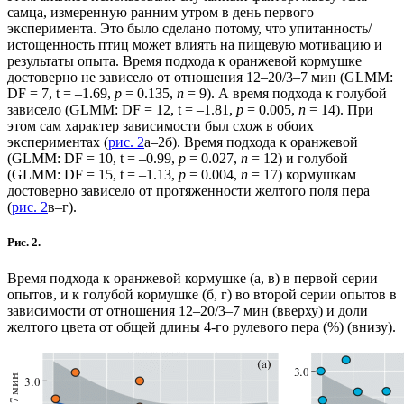
самца, измеренную ранним утром в день первого
эксперимента. Это было сделано потому, что упитанность/
истощенность птиц может влиять на пищевую мотивацию и
результаты опыта. Время подхода к оранжевой кормушке
достоверно не зависело от отношения 12–20/3–7 мин (GLMM:
DF = 7, t = –1.69,
p
= 0.135,
n
= 9). А время подхода к голубой
зависело (GLMM: DF = 12, t = –1.81,
p
= 0.005,
n
= 14). При
этом сам характер зависимости был схож в обоих
экспериментах (
рис. 2
а–2б). Время подхода к оранжевой
(GLMM: DF = 10, t = –0.99,
p
= 0.027,
n
= 12) и голубой
(GLMM: DF = 15, t = –1.13,
p
= 0.004,
n
= 17) кормушкам
достоверно зависело от протяженности желтого поля пера
(
рис. 2
в–г).
Рис. 2.
Время подхода к оранжевой кормушке (а, в) в первой серии
опытов, и к голубой кормушке (б, г) во второй серии опытов в
зависимости от отношения 12–20/3–7 мин (вверху) и доли
желтого цвета от общей длины 4-го рулевого пера (%) (внизу).