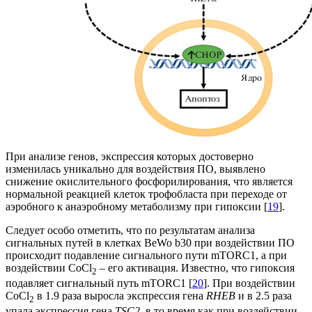
При анализе генов, экспрессия которых достоверно
изменилась уникально для воздействия ПО, выявлено
снижение окислительного фосфорилирования, что является
нормальной реакцией клеток трофобласта при переходе от
аэробного к анаэробному метаболизму при гипоксии [
19
].
Следует особо отметить, что по результатам анализа
сигнальных путей в клетках BeWo b30 при воздействии ПО
происходит подавление сигнального пути mTORC1, а при
воздействии CoCl
– его активация. Известно, что гипоксия
2
подавляет сигнальный путь mTORC1 [
20
]. При воздействии
CoCl
в 1.9 раза выросла экспрессия гена
RHEB
и в 2.5 раза
2
упала экспрессия гена
TSC2
, в то время как при воздействии