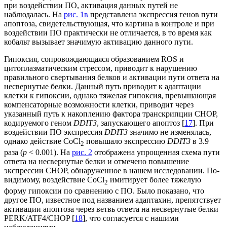
при воздействии ПО, активация данных путей не
наблюдалась. На
рис. 1в
представлена экспрессия генов пути
апоптоза, свидетельствующая, что картина в контроле и при
воздействии ПО практически не отличается, в то время как
кобальт вызывает значимую активацию данного пути.
Гипоксия, сопровождающаяся образованием ROS и
цитоплазматическим стрессом, приводит к нарушению
правильного свертывания белков и активации пути ответа на
несвернутые белки. Данный путь приводит к адаптации
клетки к гипоксии, однако тяжелая гипоксия, превышающая
компенсаторные возможности клетки, приводит через
указанный путь к накоплению фактора транскрипции CHOP,
кодируемого геном
DDIT3
, запускающего апоптоз [
17
]. При
воздействии ПО экспрессия
DDIT3
значимо не изменялась,
однако действие CoCl
повышало экспрессию
DDIT3
в 3.9
2
раза (
p
< 0.001). На
рис. 2
отображена упрощенная схема пути
ответа на несвернутые белки и отмечено повышение
экспрессии CHOP, обнаруженное в нашем исследовании. По-
видимому, воздействие CoCl
имитирует более тяжелую
2
форму гипоксии по сравнению с ПО. Было показано, что
другое ПО, известное под названием адаптахин, препятствует
активации апоптоза через ветвь ответа на несвернутые белки
PERK/ATF4/CHOP [
18
], что согласуется с нашими