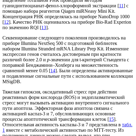
Выделение тотальной РНК проводили методом
гуанидинтиоцианат-фенол-хлороформной экстракции [
11
] с
помощью набора реагентов Qiagen miRNeasy Mini Kit.
Концентрация РНК определялась на приборе NanoDrop 1000
[
12
]. Качество РНК оценивалось на приборе Bio-Rad Experion
по значению RQI [
13
].
Секвенирование следующего поколения производилось на
приборе Illumina NextSeq 500 с подготовкой библиотек
набором Illumina Stranded mRNA Library Prep Kit. Изменение
экспрессии генов считалось достоверным при кратности
различий более 2.0 и
p
-значении для t-критерий Стьюдента с
поправкой Бенджамини–Хохберга на множественность
сравнений менее 0.05 [
14
]. Были определены активированные
и подавленные сигнальные пути с использованием коллекции
MSigDB.
Тяжелая гипоксия, оксидативный стресс при действии
реактивных форм кислорода (ROS) и эндоплазматический
стресс могут вызывать активацию внутреннего сигнального
пути апоптоза. Эффекторная фаза апоптоза связана с
активацией каспаз-3 и 7, обусловливающих основные
процессы апоптотической трансформации клеток [
15
].
Относительная активность каспазы-3 и 7 представлена в
табл.
1
вместе с метаболической активностью по MTT-тесту. Из
полученных данных можно сделать вывод, что при