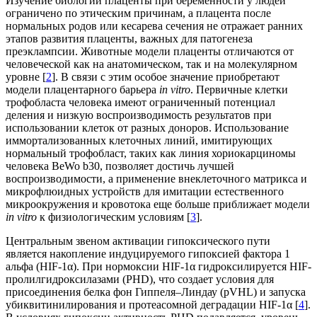
Изучение биологии плаценты при беременности у людей
ограничено по этическим причинам, а плацента после
нормальных родов или кесарева сечения не отражает ранних
этапов развития плаценты, важных для патогенеза
преэклампсии. Животные модели плаценты отличаются от
человеческой как на анатомическом, так и на молекулярном
уровне [
2
]. В связи с этим особое значение приобретают
модели плацентарного барьера
in vitro
. Первичные клетки
трофобласта человека имеют ограниченный потенциал
деления и низкую воспроизводимость результатов при
использовании клеток от разных доноров. Использование
иммортализованных клеточных линий, имитирующих
нормальный трофобласт, таких как линия хориокарциномы
человека BeWo b30, позволяет достичь лучшей
воспроизводимости, а применение внеклеточного матрикса и
микрофлюидных устройств для имитации естественного
микроокружения и кровотока еще больше приближает модели
in vitro
к физиологическим условиям [
3
].
Центральным звеном активации гипоксического пути
является накопление индуцируемого гипоксией фактора 1
альфа (HIF-1α). При нормоксии HIF-1α гидроксилируется HIF-
пролилгидроксилазами (PHD), что создает условия для
присоединения белка фон Гиппеля–Линдау (pVHL) и запуска
убиквитинилирования и протеасомной деградации HIF-1α [
4
].