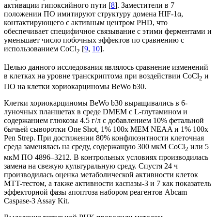
активации гипоксийного пути [
8
]. Заместители в 7
положении ПО имитируют структуру домена HIF-1α,
контактирующего с активным центром PHD, что
обеспечивает специфичное связывание с этими ферментами и
уменьшает число побочных эффектов по сравнению с
использованием CoCl
[
9
,
10
].
2
Целью данного исследования являлось сравнение изменений
в клетках на уровне транскриптома при воздействии CoCl
и
2
ПО на клетки хориокарциномы BeWo b30.
Клетки хориокарциномы BeWo b30 выращивались в 6-
луночных планшетах в среде DMEM с L-глутамином и
содержанием глюкозы 4.5 г/л с добавлением 10% фетальной
бычьей сыворотки One Shot, 1% 100x MEM NEAA и 1% 100x
Pen Strep. При достижении 80% конфлюэнтности клеточная
среда заменялась на среду, содержащую 300 мкМ CoCl
или 5
2
мкМ ПО 4896–3212. В контрольных условиях производилась
замена на свежую культуральную среду. Спустя 24 ч
производилась оценка метаболической активности клеток
MTT-тестом, а также активности каспазы-3 и 7 как показатель
эффекторной фазы апоптоза набором реагентов Abcam
Caspase-3 Assay Kit.