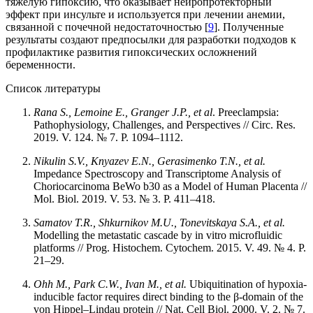
тяжелую гипоксию, что оказывает нейропротекторный
эффект при инсульте и используется при лечении анемии,
связанной с почечной недостаточностью [
9
]. Полученные
результаты создают предпосылки для разработки подходов к
профилактике развития гипоксических осложнений
беременности.
Список литературы
Rana S., Lemoine E., Granger J.P., et al
. Preeclampsia:
Pathophysiology, Challenges, and Perspectives // Circ. Res.
2019. V. 124. № 7. P. 1094–1112.
Nikulin S.V., Knyazev E.N., Gerasimenko T.N., et al.
Impedance Spectroscopy and Transcriptome Analysis of
Choriocarcinoma BeWo b30 as a Model of Human Placenta //
Mol. Biol. 2019. V. 53. № 3. P. 411–418.
Samatov T.R., Shkurnikov M.U., Tonevitskaya S.A., et al.
Modelling the metastatic cascade by in vitro microfluidic
platforms // Prog. Histochem. Cytochem. 2015. V. 49. № 4. P.
21–29.
Ohh M., Park C.W., Ivan M., et al.
Ubiquitination of hypoxia-
inducible factor requires direct binding to the β-domain of the
von Hippel–Lindau protein // Nat. Cell Biol. 2000. V. 2. № 7.