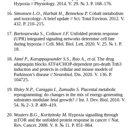
Hypoxia // Physiology. 2014. V. 29. № 3. P. 168–176.
Simonsen L.O., Harbak H., Bennekou P.
Cobalt metabolism
and toxicology–A brief update // Sci. Total Environ. 2012. V.
432. P. 210–215.
Bartoszewska S., Collawn J.F.
Unfolded protein response
(UPR) integrated signaling networks determine cell fate
during hypoxia // Cell. Mol. Biol. Lett. 2020. V. 25. № 1. P.
18.
Aimé P., Karuppagounder S.S., Rao A., et al.
The drug
adaptaquin blocks ATF4/CHOP-dependent pro-death Trib3
induction and protects in cellular and mouse models of
Parkinson’s disease // Neurobiol. Dis. 2020. V. 136. P.
104725.
Illsley N.P., Caniggia I., Zamudio S.
Placental metabolic
reprogramming: do changes in the mix of energy-generating
substrates modulate fetal growth? // Int. J. Dev. Biol. 2010. V.
54. № 2–3. P. 409–419.
Wouters B.G., Koritzinsky M.
Hypoxia signalling through
mTOR and the unfolded protein response in cancer // Nat.
Rev. Cancer. 2008. V. 8. № 11. P. 851–864.