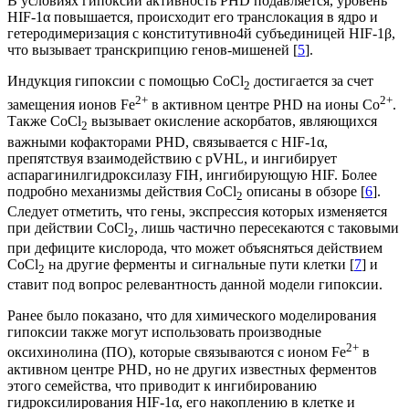
В условиях гипоксии активность PHD подавляется, уровень
HIF-1α повышается, происходит его транслокация в ядро и
гетеродимеризация с конститутивно4й субъединицей HIF-1β,
что вызывает транскрипцию генов-мишеней [
5
].
Индукция гипоксии с помощью CoCl
достигается за счет
2
2+
2+
замещения ионов Fe
в активном центре PHD на ионы Co
.
Также CoCl
вызывает окисление аскорбатов, являющихся
2
важными кофакторами PHD, связывается с HIF-1α,
препятствуя взаимодействию с pVHL, и ингибирует
аспарагинилгидроксилазу FIH, ингибирующую HIF. Более
подробно механизмы действия CoCl
описаны в обзоре [
6
].
2
Следует отметить, что гены, экспрессия которых изменяется
при действии CoCl
, лишь частично пересекаются с таковыми
2
при дефиците кислорода, что может объясняться действием
CoCl
на другие ферменты и сигнальные пути клетки [
7
] и
2
ставит под вопрос релевантность данной модели гипоксии.
Ранее было показано, что для химического моделирования
гипоксии также могут использовать производные
2+
оксихинолина (ПО), которые связываются с ионом Fe
в
активном центре PHD, но не других известных ферментов
этого семейства, что приводит к ингибированию
гидроксилирования HIF-1α, его накоплению в клетке и