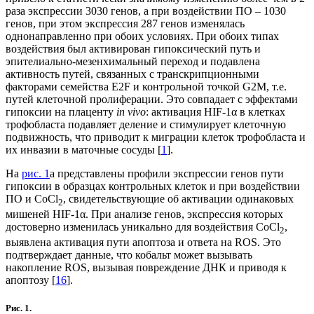
раза экспрессии 3030 генов, а при воздействии ПО – 1030
генов, при этом экспрессия 287 генов изменялась
однонаправленно при обоих условиях. При обоих типах
воздействия был активирован гипоксический путь и
эпителиально-мезенхимальный переход и подавлена
активность путей, связанных с транскрипционными
факторами семейства E2F и контрольной точкой G2M, т.е.
путей клеточной пролиферации. Это совпадает с эффектами
гипоксии на плаценту
in vivo
: активация HIF-1α в клетках
трофобласта подавляет деление и стимулирует клеточную
подвижность, что приводит к миграции клеток трофобласта и
их инвазии в маточные сосуды [
1
].
На
рис. 1
а представлены профили экспрессии генов пути
гипоксии в образцах контрольных клеток и при воздействии
ПО и CoCl
, свидетельствующие об активации одинаковых
2
мишеней HIF-1α. При анализе генов, экспрессия которых
достоверно изменилась уникально для воздействия CoCl
,
2
выявлена активация пути апоптоза и ответа на ROS. Это
подтверждает данные, что кобальт может вызывать
накопление ROS, вызывая повреждение ДНК и приводя к
апоптозу [
16
].
Рис. 1.