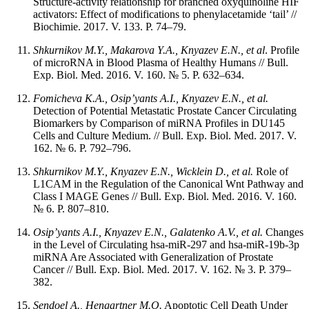
Structure-activity relationship for branched oxyquinoline HIF
activators: Effect of modifications to phenylacetamide ‘tail’ //
Biochimie. 2017. V. 133. P. 74–79.
Shkurnikov M.Y., Makarova Y.A., Knyazev E.N., et al
. Profile
of microRNA in Blood Plasma of Healthy Humans // Bull.
Exp. Biol. Med. 2016. V. 160. № 5. P. 632–634.
Fomicheva K.A., Osip’yants A.I., Knyazev E.N., et al.
Detection of Potential Metastatic Prostate Cancer Circulating
Biomarkers by Comparison of miRNA Profiles in DU145
Cells and Culture Medium. // Bull. Exp. Biol. Med. 2017. V.
162. № 6. P. 792–796.
Shkurnikov M.Y., Knyazev E.N., Wicklein D., et al.
Role of
L1CAM in the Regulation of the Canonical Wnt Pathway and
Class I MAGE Genes // Bull. Exp. Biol. Med. 2016. V. 160.
№ 6. P. 807–810.
Osip’yants A.I., Knyazev E.N., Galatenko A.V., et al.
Changes
in the Level of Circulating hsa-miR-297 and hsa-miR-19b-3p
miRNA Are Associated with Generalization of Prostate
Cancer // Bull. Exp. Biol. Med. 2017. V. 162. № 3. P. 379–
382.
Sendoel A., Hengartner M.O.
Apoptotic Cell Death Under