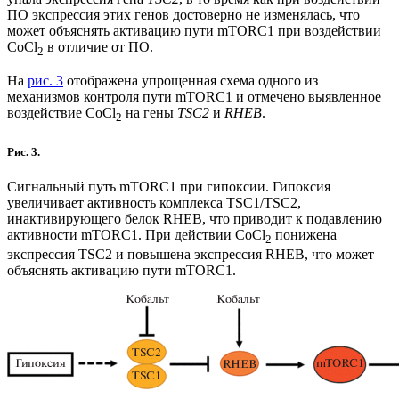
ПО экспрессия этих генов достоверно не изменялась, что
может объяснять активацию пути mTORC1 при воздействии
CoCl
в отличие от ПО.
2
На
рис. 3
отображена упрощенная схема одного из
механизмов контроля пути mTORC1 и отмечено выявленное
воздействие CoCl
на гены
TSC2
и
RHEB
.
2
Рис. 3.
Сигнальный путь mTORC1 при гипоксии. Гипоксия
увеличивает активность комплекса TSC1/TSC2,
инактивирующего белок RHEB, что приводит к подавлению
активности mTORC1. При действии CoCl
понижена
2
экспрессия TSC2 и повышена экспрессия RHEB, что может
объяснять активацию пути mTORC1.