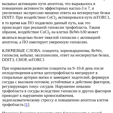
вызывал активацию пути апоптоза, что выражалось в
повышении активности эффекторных каспаз-3 и 7, и
увеличивал экспрессию мишени ответа на несвернутые белки
DDIT3
. При воздействии CoCl
активировался путь mTORC1,
2
в то время как ПО подавляло данный путь, как это
происходит при реальной гипоксии трофобласта. Таким
образом, воздействие CoCl
на клетки BeWo b30 может
2
являться моделью более тяжелой гипоксии с активацией
апоптоза, а ПО имитирует умеренную гипоксию.
КЛЮЧЕВЫЕ СЛОВА:
плацента, хориокарцинома, BeWo,
гипоксия, кобальт, оксихинолин, ответ на несвернутые белки,
DDIT3, CHOP, mTORC1
При нормальном развитии плаценты на 9–10-й день после
оплодотворения клетки цитотрофобласта мигрируют в
спиральные артерии матки и замещают эндотелий, формируя
сосуды с высоким потоком, устойчивые к действию факторов,
регулирующих тонус сосудов. Нарушение инвазии
трофобласта в сосуды вследствие гипоксии и других факторов
приводит к нарушению кровоснабжения,
эндоплазматическому стрессу и повышению апоптоза клеток
трофобласта [
1
].