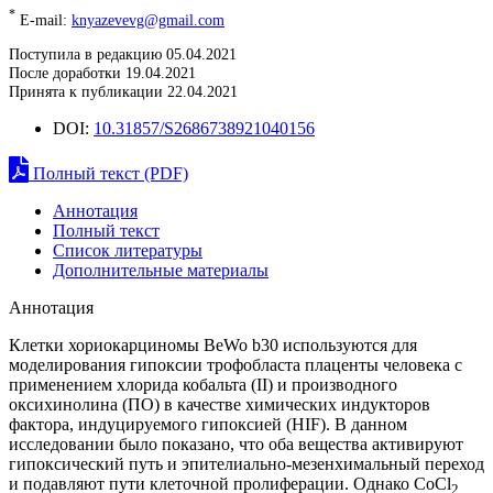
*
E-mail:
knyazevevg@gmail.com
Поступила в редакцию 05.04.2021
После доработки 19.04.2021
Принята к публикации 22.04.2021
DOI:
10.31857/S2686738921040156
Полный текст (PDF)
Аннотация
Полный текст
Список литературы
Дополнительные материалы
Аннотация
Клетки хориокарциномы BeWo b30 используются для
моделирования гипоксии трофобласта плаценты человека с
применением хлорида кобальта (II) и производного
оксихинолина (ПО) в качестве химических индукторов
фактора, индуцируемого гипоксией (HIF). В данном
исследовании было показано, что оба вещества активируют
гипоксический путь и эпителиально-мезенхимальный переход
и подавляют пути клеточной пролиферации. Однако CoCl
2