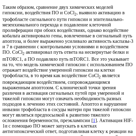
Таким образом, сравнение двух химических моделей
гипоксии, воздействия ПО и CoCl
, выявило активацию в
2
трофобласте сигнального пути гипоксии и эпителиально-
мезенхимального перехода и подавление клеточной
пролиферации при обоих воздействиях, однако воздействие
кобальта активировало гены, вовлеченные в сигнальный путь
апоптоза, и более выраженно усиливало активность каспазы-3
и 7 в сравнении с контрольными условиями и воздействием
ПО. CoCl
активировал путь ответа на несвернутые белки и
2
mTORC1, а ПО подавляло путь mTORC1. Все это указывает
на то, что модель химической гипоксии с использованием ПО
отражает воздействие умеренной гипоксии на клетки
трофобласта, в то время как воздействие CoCl
является
2
повреждающим воздействием, сопровождающимся
выраженным апоптозом. С клинической точки зрения
различия в активация сигнальных путей при умеренной и
тяжелой гипоксии могут означать необходимость разных
подходов к лечению этих состояний. Апоптоз и нарушение
инвазии трофобласта в сосуды матери при тяжелой гипоксии
могут являться предпосылкой к развитию тяжелого
осложнения беременности, преэклампсии [
1
]. Активация HIF-
1α с помощью ПО может запускать в клетках
антигипоксический ответ, подготавливая клетку к реакции на