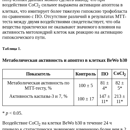
воздействии CoCl
сильнее выражена активации апоптоза в
2
клетках, что имитирует более тяжелую гипоксию трофобласта
по сравнению с ПО. Отсутствие различий в результатах MTT-
теста между двумя воздействиями свидетельствует, что оба
вещества практически не оказывают значимого влияния на
активность митохондрий клеток как реакцию на активацию
гипоксического пути.
Таблица 1.
Метаболическая активность и апоптоз в клетках BeWo b30
CoCl
Показатель
Контроль
ПО
2
Метаболическая активность по
81 ±
82 ±
100 ± 5
MTT-тесту, %
4*
5*
Активность каспазы-3 и 7, %
147 ±
213 ±
100 ± 17
11*
11*
*
p
< 0.05.
Воздействие CoCl
на клетки BeWo b30 в течение 24 ч
2
привело к статистически значимому изменению более чем в 2