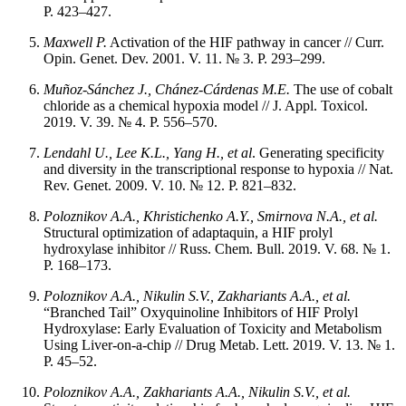
P. 423–427.
Maxwell P.
Activation of the HIF pathway in cancer // Curr.
Opin. Genet. Dev. 2001. V. 11. № 3. P. 293–299.
Muñoz-Sánchez J., Chánez-Cárdenas M.E.
The use of cobalt
chloride as a chemical hypoxia model // J. Appl. Toxicol.
2019. V. 39. № 4. P. 556–570.
Lendahl U., Lee K.L., Yang H., et al
. Generating specificity
and diversity in the transcriptional response to hypoxia // Nat.
Rev. Genet. 2009. V. 10. № 12. P. 821–832.
Poloznikov A.A., Khristichenko A.Y., Smirnova N.A., et al.
Structural optimization of adaptaquin, a HIF prolyl
hydroxylase inhibitor // Russ. Chem. Bull. 2019. V. 68. № 1.
P. 168–173.
Poloznikov A.A., Nikulin S.V., Zakhariants A.A., et al.
“Branched Tail” Oxyquinoline Inhibitors of HIF Prolyl
Hydroxylase: Early Evaluation of Toxicity and Metabolism
Using Liver-on-a-chip // Drug Metab. Lett. 2019. V. 13. № 1.
P. 45–52.
Poloznikov A.A., Zakhariants A.A., Nikulin S.V., et al.