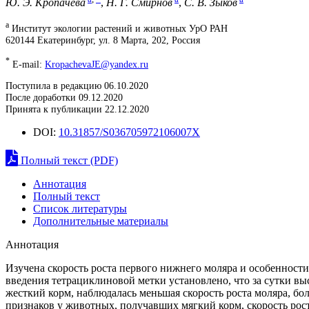
Ю. Э. Кропачева
,
Н. Г. Смирнов
,
С. В. Зыков
a
Институт экологии растений и животных УрО РАН
620144 Екатеринбург, ул. 8 Марта, 202, Россия
*
E-mail:
KropachevaJE@yandex.ru
Поступила в редакцию 06.10.2020
После доработки 09.12.2020
Принята к публикации 22.12.2020
DOI:
10.31857/S036705972106007X
Полный текст (PDF)
Аннотация
Полный текст
Список литературы
Дополнительные материалы
Аннотация
Изучена скорость роста первого нижнего моляра и особенности
введения тетрациклиновой метки установлено, что за сутки в
жесткий корм, наблюдалась меньшая скорость роста моляра, бо
признаков у животных, получавших мягкий корм, скорость рост