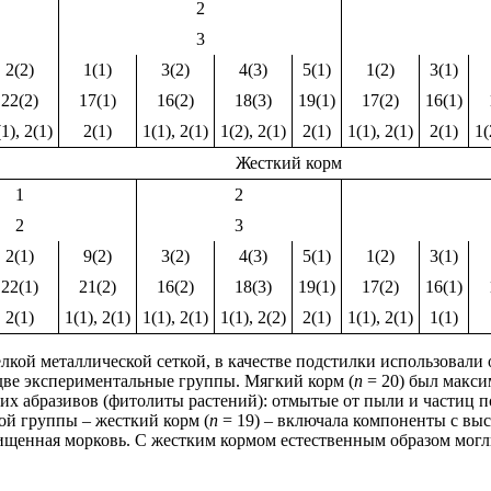
2
3
2(2)
1(1)
3(2)
4(3)
5(1)
1(2)
3(1)
22(2)
17(1)
16(2)
18(3)
19(1)
17(2)
16(1)
1), 2(1)
2(1)
1(1), 2(1)
1(2), 2(1)
2(1)
1(1), 2(1)
2(1)
1(
Жесткий корм
1
2
2
3
2(1)
9(2)
3(2)
4(3)
5(1)
1(2)
3(1)
22(1)
21(2)
16(2)
18(3)
19(1)
17(2)
16(1)
2(1)
1(1), 2(1)
1(1), 2(1)
1(1), 2(2)
2(1)
1(1), 2(1)
1(1)
кой металлической сеткой, в качестве подстилки использовали
две экспериментальные группы. Мягкий корм (
n
= 20) был макси
х абразивов (фитолиты растений): отмытые от пыли и частиц п
ой группы – жесткий корм (
n
= 19) – включала компоненты с вы
ищенная морковь. С жестким кормом естественным образом могли