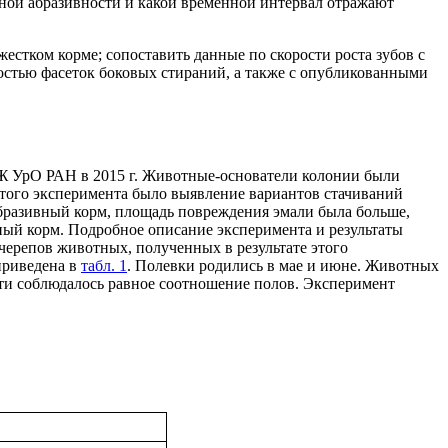
ной абразивности и какой временно́й интервал отражают
жестком корме; сопоставить данные по скорости роста зубов с
ностью фасеток боковых стираний, а также с опубликованными
Ж УрО РАН в 2015 г. Животные-основатели колонии были
этого эксперимента было выявление вариантов стачиваний
абразивный корм, площадь повреждения эмали была больше,
вный корм. Подробное описание эксперимента и результаты
 черепов животных, полученных в результате этого
приведена в
табл. 1
. Полевки родились в мае и июне. Животных
сти соблюдалось равное соотношение полов. Эксперимент