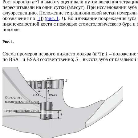
Рост коронки
m
/1 в высоту оценивали путем введения тетрацик
пересчитывали на одни сутки (мм/сут). При исследовании зуба
флуоресценцию. Положение тетрациклиновой метки измеряли по 
обозначения по [
1
]) (
рис. 1
,
1
). Во избежание повреждения зуба
нижнечелюстной кости с помощью стоматологического бура и о
подходе.
Рис. 1.
Схема промеров первого нижнего моляра (
m
/1):
1
– положение 
по BSA1 и BSA3 соответственно;
5
– высота зуба от базальной