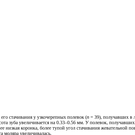
 его стачивания у узкочерепных полевок (
n
= 39), получавших в 
ысота зуба увеличивается на 0.33–0.56 мм. У полевок, получав
лее низкая коронка, более тупой угол стачивания жевательной п
а моляра увеличивалась.