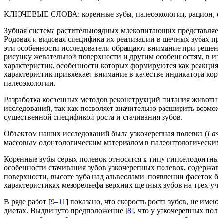
КЛЮЧЕВЫЕ СЛОВА:
коренные зубы, палеоэкология, рацион, 
Зубная система растительноядных млекопитающих представляе
Родовая и видовая специфика их реализации в щечных зубах п
эти особенности исследователи обращают внимание при решени
рисунку жевательной поверхности и другим особенностям, в и
характеристик, особенности которых формируются как реакция
характеристик привлекает внимание в качестве индикатора кор
палеоэкологии.
Разработка косвенных методов реконструкций питания животн
исследований, так как позволяет значительно расширить воз
существенной спецификой роста и стачивания зубов.
Объектом наших исследований была узкочерепная полевка (
Las
массовым одонтологическим материалом в палеонтологических 
Коренные зубы серых полевок относятся к типу гипселодонтны
особенности стачивания зубов узкочерепных полевок, содержа
поверхности, высоте зуба над альвеолами, появлении фасеток 
характеристиках мезорельефа верхних щечных зубов на трех у
В ряде работ [
9
–
11
] показано, что скорость роста зубов, не им
диетах. Выдвинуто предположение [
8
], что у узкочерепных по