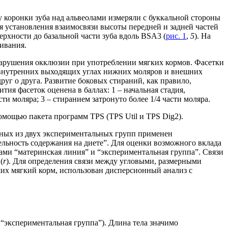
у коронки зуба над альвеолами измеряли с буккальной стороны
ля установления взаимосвязи высоты передней и задней частей
ерхности до базальной части зуба вдоль BSA3 (
рис. 1
,
5
). На
чивания.
 нарушения окклюзии при употреблении мягких кормов. Фасетки
 внутренних выходящих углах нижних моляров и внешних
руг о друга. Развитие боковых стираний, как правило,
вития фасеток оценена в баллах: 1 – начальная стадия,
ти моляра; 3 – стиранием затронуто более 1/4 части моляра.
мощью пакета программ TPS (TPS Util и TPS Dig2).
отных из двух экспериментальных групп применен
льность содержания на диете”. Для оценки возможного вклада
ами “материнская линия” и “экспериментальная группа”. Связи
(
r
). Для определения связи между угловыми, размерными
их мягкий корм, использован дисперсионный анализ с
“экспериментальная группа”). Длина тела значимо