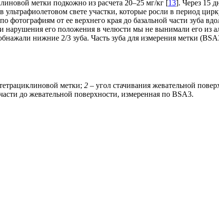
линовой метки подкожно из расчета 20–25 мг/кг [
13
]. Через 15
 в ультрафиолетовом свете участки, которые росли в период ци
фотографиям от ее верхнего края до базальной части зуба вдол
 и нарушения его положения в челюсти мы не вынимали его из а
бнажали нижние 2/3 зуба. Часть зуба для измерения метки (BSA
тетрациклиновой метки;
2
– угол стачивания жевательной повер
 части до жевательной поверхности, измеренная по BSA3.