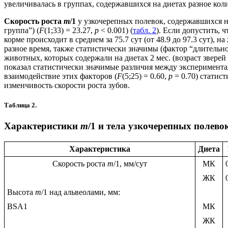
увеличивалась в группах, содержавшихся на диетах разное коли
Скорость роста
m
/1
у узкочерепных полевок, содержавшихся н
группа”) (
F
(1;33) = 23.27,
p
< 0.001) (
табл. 2
). Если допустить, 
корме происходит в среднем за 75.7 сут (от 48.9 до 97.3 сут), 
разное время, также статистически значимы (фактор “длительно
животных, которых содержали на диетах 2 мес. (возраст зверей –
показал статистически значимые различия между эксперимент
взаимодействие этих факторов (
F
(5;25) = 0.60,
p
= 0.70) статис
изменчивость скорости роста зубов.
Таблица 2.
Характеристики
m
/1 и тела узкочерепных полев
Характеристика
Диета
Скорость роста
m
/1, мм/сут
МК
ЖК
Высота
m
/1 над альвеолами, мм:
BSA1
МК
ЖК