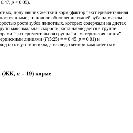
 6.47,
p
< 0.05).
вотных, получавших жесткий корм (фактор “экспериментальная
я постоянными, то полное обновление тканей зуба на мягком
у скоростью роста зубов животных, которых содержали на диетах
групп максимальная скорость роста наблюдается в группе
орами “экспериментальная группа” и “материнская линия”
атеринскими линиями (
F
(5;25) = = 0.45,
p
= 0.81) и
вод об отсутствии вклада наследственной компоненты в
м (ЖК,
n
= 19) корме