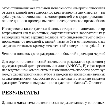
Угол стачивания жевательной поверхности измеряли относитель
от жевательной поверхности до края альвеол в двух местах – в
зуба с углом стачивания и закономерностей его формирования.
основе данного промера высчитано теоретическое время обновл
Исследовали также фасетки боковых стираний – аномальное пр
встречаются как у животных, содержавшихся в лабораторных ус
выходящих углах верхних моляров, что свидетельствует о возни
происходит от передней к задней части зуба и от передних к 
затрагивает только кромку жевательной поверхности зуба; 2 – 
Челюсти полевок фотографировали в боковой проекции через б
Для оценки статистической значимости результатов сравнения
двухфакторный дисперсионный анализ (ANOVA, F) с факторами 
наследственной компоненты в изменчивость скорости роста зу
между характеристиками зубов в каждой из экспериментальны
характеристиками, скоростью роста моляра и степенью выраже
фактором “степень выраженности фасеток в баллах”. Статистиче
РЕЗУЛЬТАТЫ
Длина и масса тела
статистически не различались у животных