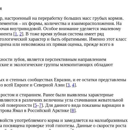
я
, настроенный на переработку больших масс грубых кормов.
лементов – их формы, количества и взаиморасположения. На
лючая внутривидовой. Особое внимание уделяется эмалевому
нента [
1
,
2
]. В тоже время зубная система имеет ряд
тологический характер и быть обратимыми. Именно этот класс
уднена или невозможна их прямая оценка, прежде всего в
хности зубов, является перспективным направлением
ческие и экологические группы млекопитающих обладают
ных и степных сообществах Евразии, и ее остатки представлены
о всей Европе и Северной Азии [
3
,
4
].
 ростом и стиранием. Ранее были выявлены характерные
являются в различиях величины угла стачивания жевательной
ной поверхности [
5
–
7
]. Для данного вида показаны вариации в
строва Ямал в Российской Арктике [
8
].
 свойств употребляемого корма и замедляется на малоабразивных
та посвящена проверке этой гипотезы. Данные о скорости роста