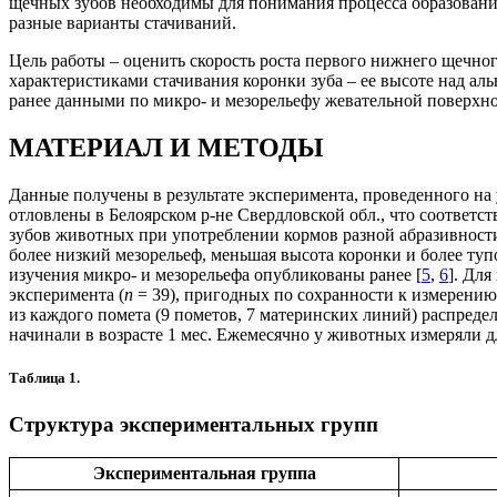
щечных зубов необходимы для понимания процесса образования
разные варианты стачиваний.
Цель работы – оценить скорость роста первого нижнего щечного
характеристиками стачивания коронки зуба – ее высоте над а
ранее данными по микро- и мезорельефу жевательной поверхно
МАТЕРИАЛ И МЕТОДЫ
Данные получены в результате эксперимента, проведенного на 
отловлены в Белоярском р-не Свердловской обл., что соответс
зубов животных при употреблении кормов разной абразивности
более низкий мезорельеф, меньшая высота коронки и более ту
изучения микро- и мезорельефа опубликованы ранее [
5
,
6
]. Для
эксперимента (
n
= 39), пригодных по сохранности к измерени
из каждого помета (9 пометов, 7 материнских линий) распре
начинали в возрасте 1 мес. Ежемесячно у животных измеряли д
Таблица 1.
Структура экспериментальных групп
Экспериментальная группа