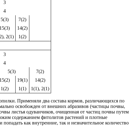
3
4
5(3)
7(2)
15(3)
14(2)
2), 2(1)
1(2)
3
4
5(3)
7(2)
15(2)
19(1)
14(2)
1(2)
1(1)
1(1), 2(1)
 опилки. Применяли два состава кормов, различающихся по
мально освобожден от внешних абразивов (частицы почвы,
очвы листья одуванчиков, очищенная от частиц почвы путем
соким содержанием фитолитов растений и плотные
 попадать как внутренние, так и незначительное количество