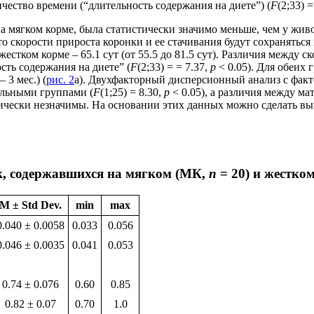
чество времени (“длительность содержания на диете”) (
F
(2;33) =
а мягком корме, была статистически значимо меньше, чем у жи
что скорости прироста коронки и ее стачивания будут сохранятьс
на жестком корме – 65.1 сут (от 55.5 до 81.5 сут). Различия межд
сть содержания на диете” (
F
(2;33) = = 7.37,
p
< 0.05). Для обеих 
 3 мес.) (
рис. 2
а). Двухфакторный дисперсионный анализ с факт
альными группами (
F
(1;25) = 8.30,
p
< 0.05), а различия между м
тически незначимы. На основании этих данных можно сделать вы
ок, содержавшихся на мягком (МК,
n
= 20) и жестко
M ± Std Dev.
min
max
0.040 ± 0.0058
0.033
0.056
0.046 ± 0.0035
0.041
0.053
0.74 ± 0.076
0.60
0.85
0.82 ± 0.07
0.70
1.0