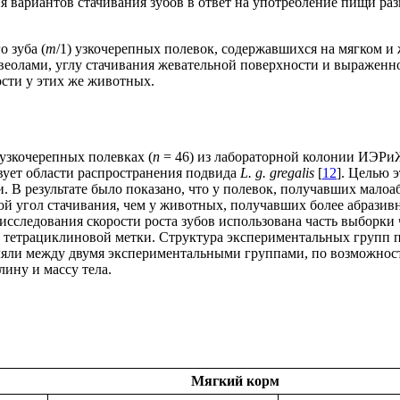
 вариантов стачивания зубов в ответ на употребление пищи раз
 зуба (
m
/1) узкочерепных полевок, содержавшихся на мягком и 
львеолами, углу стачивания жевательной поверхности и выражен
сти у этих же животных.
узкочерепных полевках (
n
= 46) из лабораторной колонии ИЭРи
твует области распространения подвида
L. g. gregalis
[
12
]. Целью 
. В результате было показано, что у полевок, получавших мало
пой угол стачивания, чем у животных, получавших более абрази
 исследования скорости роста зубов использована часть выборки
ю тетрациклиновой метки. Структура экспериментальных групп 
деляли между двумя экспериментальными группами, по возможно
лину и массу тела.
Мягкий корм