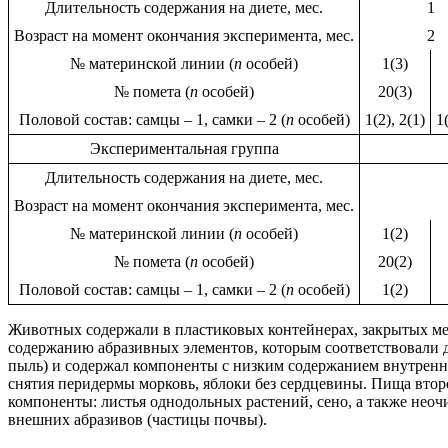
Длительность содержания на диете, мес.
1
Возраст на момент окончания эксперимента, мес.
2
№ материнской линии (
n
особей)
1(3)
№ помета (
n
особей)
20(3)
Половой состав: самцы – 1, самки – 2 (
n
особей)
1(2), 2(1)
1(
Экспериментальная группа
Длительность содержания на диете, мес.
Возраст на момент окончания эксперимента, мес.
№ материнской линии (
n
особей)
1(2)
№ помета (
n
особей)
20(2)
Половой состав: самцы – 1, самки – 2 (
n
особей)
1(2)
Животных содержали в пластиковых контейнерах, закрытых мел
содержанию абразивных элементов, которым соответствовали 
пыль) и содержал компоненты с низким содержанием внутренни
снятия перидермы морковь, яблоки без сердцевины. Пища втор
компоненты: листья однодольных растений, сено, а также неоч
внешних абразивов (частицы почвы).