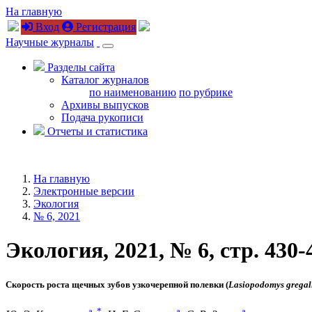
На главную
Вход
Регистрация
Научные журналы
Разделы сайта
Каталог журналов
по наименованию
по рубрике
Архивы выпусков
Подача рукописи
Отчеты и статистика
На главную
Электронные версии
Экология
№ 6, 2021
Экология, 2021, № 6, стр. 430-
Скорость роста щечных зубов узкочерепной полевки (
Lasiopodomys gregal
a
,
*
a
a