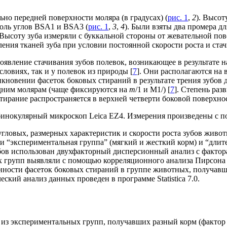
но передней поверхности моляра (в градусах) (
рис. 1
,
2
). Высот
доль углов BSA1 и BSA3 (
рис. 1
,
3
,
4
). Были взяты два промера д
 Высоту зуба измеряли с буккальной стороны от жевательной пов
ения тканей зуба при условии постоянной скорости роста и ста
оявление стачивания зубов полевок, возникающее в результате
ловиях, так и у полевок из природы [
7
]. Они располагаются на
кновении фасеток боковых стираний в результате трения зубов д
задним молярам (чаще фиксируются на
m
/1
и M1/) [
7
]. Степень раз
стирание распространяется в верхней четверти боковой поверхнос
инокулярный микроскоп Leica EZ4. Измерения произведены с по
 угловых, размерных характеристик и скорости роста зубов жив
“экспериментальная группа” (мягкий и жесткий корм) и “длите
бов использован двухфакторный дисперсионный анализ с фактор
х групп выявляли с помощью корреляционного анализа Пирсона 
нности фасеток боковых стираний в группе животных, получавш
ский анализ данных проведен в программе Statistica 7.0.
 из экспериментальных групп, получавших разный корм (фактор 