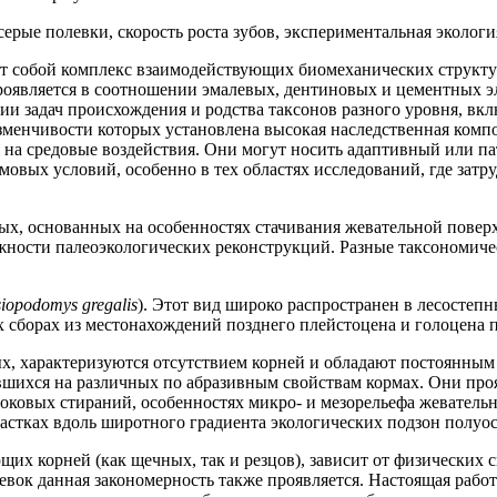
серые полевки, скорость роста зубов, экспериментальная экологи
т собой комплекс взаимодействующих биомеханических структур
роявляется в соотношении эмалевых, дентиновых и цементных э
и задач происхождения и родства таксонов разного уровня, вк
зменчивости которых установлена высокая наследственная компо
 на средовые воздействия. Они могут носить адаптивный или па
мовых условий, особенно в тех областях исследований, где затр
ых, основанных на особенностях стачивания жевательной повер
можности палеоэкологических реконструкций. Разные таксономи
iopodomys gregalis
). Этот вид широко распространен в лесостеп
сборах из местонахождений позднего плейстоцена и голоцена п
х, характеризуются отсутствием корней и обладают постоянным
вшихся на различных по абразивным свойствам кормах. Они про
боковых стираний, особенностях микро- и мезорельефа жеватель
частках вдоль широтного градиента экологических подзон полуо
еющих корней (как щечных, так и резцов), зависит от физических
левок данная закономерность также проявляется. Настоящая рабо