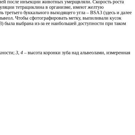
 дней после инъекции животных умерщвляли. Скорость роста
ркуляции тетрациклина в организме, имеют желтую
ь третьего буккального выходящего угла – BSA3 (здесь и далее
львеол. Чтобы сфотографировать метку, выпиливали кусок
3) была выбрана из-за ее наибольшей доступности при таком
хности;
3
,
4
– высота коронки зуба над альвеолами, измеренная