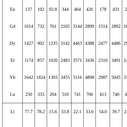
Eu
137
102
92.8
344
464
426
178
431
2
Gd
1014
732
761
2165
3144
2899
1514
2892
1
Dy
1427
902
1235
3142
4463
4388
2477
4486
2
Er
1174
857
1020
2483
3571
3436
2310
3491
2
Yb
1642
1824
1303
3455
5116
4898
2987
5045
3
Lu
250
333
204
510
741
706
413
740
4
Li
77.7
78.2
15.6
33.8
22.1
33.6
54.0
39.7
2