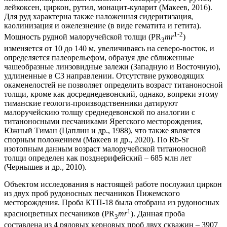
лейкоксен, циркон, рутил, монацит-куларит (Макеев, 2016).
Для руд характерна также наложенная сидеритизация,
каолинизация и ожелезнение (в виде гематита и гетита).
1-2
Мощность рудной малоручейской толщи (PR
mr
)
3
изменяется от 10 до 140 м, увеличиваясь на северо-восток, и
определяется палеорельефом, образуя две сближенные
чашеобразные линзовидные залежи (Западную и Восточную),
удлиненные в СЗ направлении. Отсутствие руководящих
окаменелостей не позволяет определить возраст титаноносной
толщи, кроме как досреднедевонский, однако, вопреки этому
тиманские геологи-производственники датируют
малоручейскию толщу среднедевонской по аналогии с
титаноносными песчаниками Ярегского месторождения,
Южный Тиман (Цаплин и др., 1988), что также является
спорным положением (Макеев и др., 2020). По Rb-Sr
изотопным данным возраст малоручейской титаноносной
толщи определен как позднерифейский – 685 млн лет
(Чернышев и др., 2010).
Объектом исследования в настоящей работе послужил циркон
из двух проб рудоносных песчаников Пижемского
месторождения. Проба КТП-18 была отобрана из рудоносных
1
красноцветных песчаников (PR
mr
). Данная проба
3
составлена из 4 рядовых керновых проб двух скважин – 3907