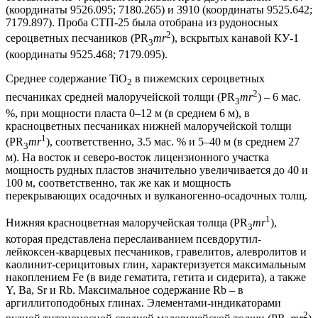
(координаты 9526.095; 7180.265) и 3910 (координаты 9525.642;
7179.897). Проба СТП-25 была отобрана из рудоносных
2
сероцветных песчаников (PR
mr
), вскрытых канавой КУ-1
3
(координаты 9525.468; 7179.095).
Среднее содержание TiO
в пижемских сероцветных
2
2
песчаниках средней малоручейской толщи (PR
mr
) – 6 мас.
3
%, при мощности пласта 0–12 м (в среднем 6 м), в
красноцветных песчаниках нижней малоручейской толщи
1
(PR
mr
), соответственно, 3.5 мас. % и 5–40 м (в среднем 27
3
м). На восток и северо-восток лицензионного участка
мощность рудных пластов значительно увеличивается до 40 и
100 м, соответственно, так же как и мощность
перекрывающих осадочных и вулканогенно-осадочных толщ.
1
Нижняя красноцветная малоручейская толща (PR
mr
),
3
которая представлена переслаиванием псевдорутил-
лейкоксен-кварцевых песчаников, гравелитов, алевролитов и
каолинит-серицитовых глин, характеризуется максимальным
накоплением Fe (в виде гематита, гетита и сидерита), а также
Y, Ba, Sr и Rb. Максимальное содержание Rb – в
аргиллитоподобных глинах. Элементами-индикаторами
2