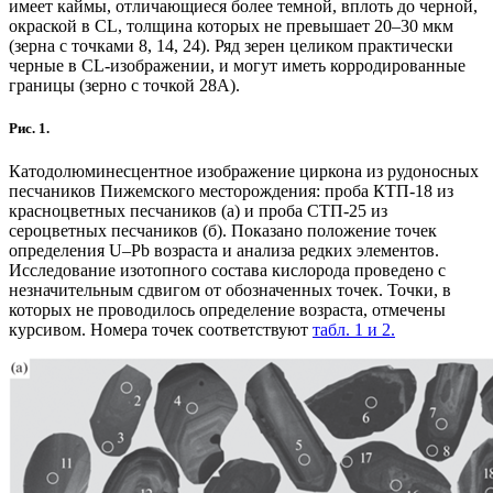
имеет каймы, отличающиеся более темной, вплоть до черной,
окраской в CL, толщина которых не превышает 20–30 мкм
(зерна с точками 8, 14, 24). Ряд зерен целиком практически
черные в CL-изображении, и могут иметь корродированные
границы (зерно с точкой 28А).
Рис. 1.
Катодолюминесцентное изображение циркона из рудоносных
песчаников Пижемского месторождения: проба КТП-18 из
красноцветных песчаников (а) и проба СТП-25 из
сероцветных песчаников (б). Показано положение точек
определения U–Pb возраста и анализа редких элементов.
Исследование изотопного состава кислорода проведено с
незначительным сдвигом от обозначенных точек. Точки, в
которых не проводилось определение возраста, отмечены
курсивом. Номера точек соответствуют
табл. 1 и 2
.