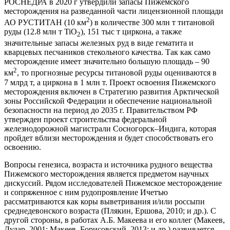
РОСНЕДРА в 2020 г утвердили запасы Пижемского
месторождения на разведанной части лицензионной площади
2
АО РУСТИТАН (10 км
) в количестве 300 млн т титановой
руды (12.8 млн т TiO
), 151 тыс т циркона, а также
2
значительные запасы железных руд в виде гематита и
кварцевых песчаников стекольного качества. Так как само
месторождение имеет значительно большую площадь – 90
2
км
, то прогнозные ресурсы титановой руды оцениваются в
7 млрд т, а циркона в 1 млн т. Проект освоения Пижемского
месторождения включен в Стратегию развития Арктической
зоны Российской Федерации и обеспечение национальной
безопасности на период до 2035 г. Правительством РФ
утвержден проект строительства федеральной
железнодорожной магистрали Сосногорск–Индига, которая
пройдет вблизи месторождения и будет способствовать его
освоению.
Вопросы генезиса, возраста и источника рудного вещества
Пижемского месторождения является предметом научных
дискуссий. Рядом исследователей Пижемское месторождение
и сопряженное с ним рудопроявление Ичетъю
рассматриваются как коры выветривания и/или россыпи
среднедевонского возраста (Плякин, Ершова, 2010; и др.). С
другой стороны, в работах А.Б. Макеева и его коллег (Макеев,
Дудар, 2001; Макеев, Борисовский, 2013; и др.) развивается