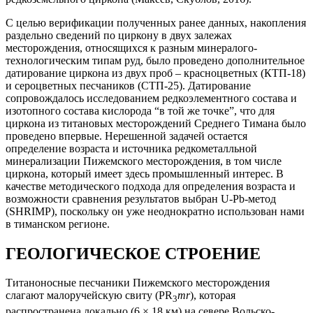
С целью верификации полученных ранее данных, накопления
раздельно сведений по циркону в двух залежах
месторождения, относящихся к разным минералого-
технологическим типам руд, было проведено дополнительное
датирование циркона из двух проб – красноцветных (КТП-18)
и сероцветных песчаников (СТП-25). Датирование
сопровождалось исследованием редкоэлементного состава и
изотопного состава кислорода “в той же точке”, что для
циркона из титановых месторождений Среднего Тимана было
проведено впервые. Нерешенной задачей остается
определение возраста и источника редкометалльной
минерализации Пижемского месторождения, в том числе
циркона, который имеет здесь промышленный интерес. В
качестве методического подхода для определения возраста и
возможности сравнения результатов выбран U-Pb-метод
(SHRIMP), поскольку он уже неоднократно использован нами
в тиманском регионе.
ГЕОЛОГИЧЕСКОЕ СТРОЕНИЕ
Титаноносные песчаники Пижемского месторождения
слагают малоручейскую свиту (PR
mr
), которая
3
распространена локально (6 × 18 км) на севере Вольско-