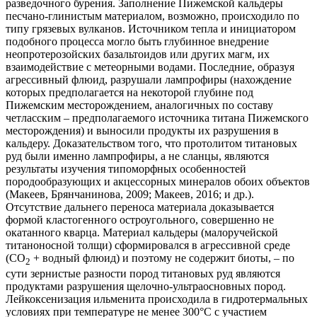
разведочного бурения. Заполнение Пижемской кальдеры
песчано-глинистым материалом, возможно, происходило по
типу грязевых вулканов. Источником тепла и инициатором
подобного процесса могло быть глубинное внедрение
неопротерозойских базальтоидов или других магм, их
взаимодействие с метеорными водами. Последние, образуя
агрессивный флюид, разрушали лампрофиры (нахождение
которых предполагается на некоторой глубине под
Пижемским месторождением, аналогичных по составу
четласским – предполагаемого источника титана Пижемского
месторождения) и выносили продукты их разрушения в
кальдеру. Доказательством того, что протолитом титановых
руд были именно лампрофиры, а не сланцы, являются
результаты изучения типоморфных особенностей
породообразующих и акцессорных минералов обоих объектов
(Макеев, Брянчанинова, 2009; Макеев, 2016; и др.).
Отсутствие дальнего переноса материала доказывается
формой кластогенного остроугольного, совершенно не
окатанного кварца. Материал кальдеры (малоручейской
титаноносной толщи) сформировался в агрессивной среде
(СО
+ водный флюид) и поэтому не содержит биоты, – по
2
сути зернистые разности пород титановых руд являются
продуктами разрушения щелочно-ультраосновных пород.
Лейкоксенизация ильменита происходила в гидротермальных
условиях при температуре не менее 300°С с участием