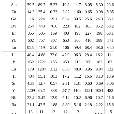
Sm
59.5
89.7
5.23
19.8
11.7
8.05
5.30
23.6
Eu
14.3
25.4
0.33
2.82
1.60
0.65
0.98
5.85
Gd
116
224
19.1
63.4
30.5
25.6
24.9
36.1
Dy
254
443
76.6
223
102
103
85.2
58.2
Er
355
505
169
403
198
227
198
68.1
Yb
602
757
307
653
366
410
389
171
Lu
95.9
119
51.0
106
59.4
68.4
68.6
34.5
Li
40.4
4.68
32.0
47.9
96.3
28.4
16.2
111
P
452
1721
155
453
213
260
182
82
Ca
179
1284
3.12
63.0
48.0
3.96
9.84
132
Ti
404
55.1
10.3
17.2
11.2
16.6
8.13
13.9
Sr
4.38
12.7
0.57
2.31
1.31
0.60
0.69
3.06
Y
2209
3521
838
2317
1109
1221
1081
482
Nb
22.4
5.45
12.9
5.12
10.2
6.96
10.7
11.6
Ba
21.1
42.5
1.88
8.89
5.16
2.18
2.22
15.8
13
11
12
12
13
11
15