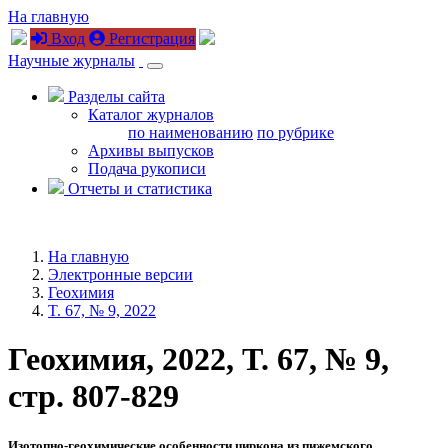
На главную
Вход
Регистрация
Научные журналы
Разделы сайта
Каталог журналов
по наименованию
по рубрике
Архивы выпусков
Подача рукописи
Отчеты и статистика
На главную
Электронные версии
Геохимия
T. 67, № 9, 2022
Геохимия, 2022, T. 67, № 9,
стр. 807-829
Изотопно-геохимические особенности циркона из пижемского