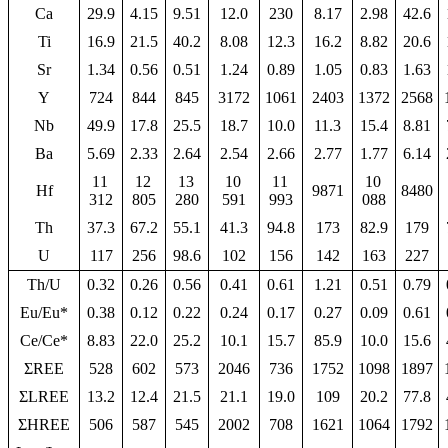
Ca
29.9
4.15
9.51
12.0
230
8.17
2.98
42.6
Ti
16.9
21.5
40.2
8.08
12.3
16.2
8.82
20.6
Sr
1.34
0.56
0.51
1.24
0.89
1.05
0.83
1.63
Y
724
844
845
3172
1061
2403
1372
2568
Nb
49.9
17.8
25.5
18.7
10.0
11.3
15.4
8.81
Ba
5.69
2.33
2.64
2.54
2.66
2.77
1.77
6.14
11
12
13
10
11
10
Hf
9871
8480
312
805
280
591
993
088
Th
37.3
67.2
55.1
41.3
94.8
173
82.9
179
U
117
256
98.6
102
156
142
163
227
Th/U
0.32
0.26
0.56
0.41
0.61
1.21
0.51
0.79
Eu/Eu*
0.38
0.12
0.22
0.24
0.17
0.27
0.09
0.61
Ce/Ce*
8.83
22.0
25.2
10.1
15.7
85.9
10.0
15.6
ΣREE
528
602
573
2046
736
1752
1098
1897
ΣLREE
13.2
12.4
21.5
21.1
19.0
109
20.2
77.8
ΣHREE
506
587
545
2002
708
1621
1064
1792