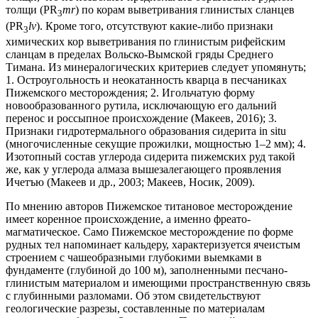
толщи (PR
mr
) по корам выветривания глинистых сланцев
3
(PR
lv
). Кроме того, отсутствуют какие-либо признаки
3
химических кор выветривания по глинистым рифейским
сланцам в пределах Вольско-Вымской гряды Среднего
Тимана. Из минералогических критериев следует упомянуть;
1. Остроугольность и неокатанность кварца в песчаниках
Пижемского месторождения; 2. Игольчатую форму
новообразованного рутила, исключающую его дальний
перенос и роcсыпное происхождение (Макеев, 2016); 3.
Признаки гидротермального образования сидерита in situ
(многочисленные секущие прожилки, мощностью 1–2 мм); 4.
Изотопный состав углерода сидерита пижемских руд такой
же, как у углерода алмаза вышезалегающего проявления
Ичетъю (Макеев и др., 2003; Макеев, Носик, 2009).
По мнению авторов Пижемское титановое месторождение
имеет коренное происхождение, а именно фреато-
магматическое. Само Пижемское месторождение по форме
рудных тел напоминает кальдеру, характеризуется ячеистым
строением с чашеобразными глубокими выемками в
фундаменте (глубиной до 100 м), заполненными песчано-
глинистым материалом и имеющими пространственную связь
с глубинными разломами. Об этом свидетельствуют
геологические разрезы, составленные по материалам