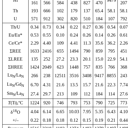
Hf
9479
161
566
584
438
827
470
207
Th
193
666
102
179
137
65.4
58.1
58.1
U
571
912
302
820
510
184
107
792
Th/U
0.34
0.73
0.34
0.22
0.27
0.36
0.54
0.07
Eu/Eu*
0.53
0.55
0.10
0.24
0.26
0.14
0.26
0.61
Ce/Ce*
2.29
4.40
109
4.41
11.3
35.6
36.2
2.26
ΣREE
1633
2416
655
1494
790
859
795
451
ΣLREE
135
252
27.2
23.3
20.1
15.0
22.9
54.1
ΣHREE
1424
2049
623
1448
757
835
766
368
Lu
/La
266
238
12511
3516
3408
9417
8855
243
N
N
Lu
/Gd
6.70
4.31
21.6
13.5
15.7
21.6
22.3
7.74
N
N
Sm
/La
27.4
29.7
213
109
112
184
114
27.6
N
N
T
(Ti),°C
1224
920
746
793
753
790
725
773
18
4.04
6.14
6.65
10.03
7.95
5.35
6.43
4.10
δ
O
+/–
0.22
0.18
0.18
0.12
0.15
0.19
0.21
0.44