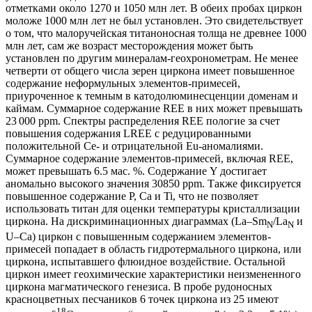
отметками около 1270 и 1050 млн лет. В обеих пробах циркон
моложе 1000 млн лет не был установлен. Это свидетельствует
о том, что малоручейская титаноносная толща не древнее 1000
млн лет, сам же возраст месторождения может быть
установлен по другим минералам-геохронометрам. Не менее
четверти от общего числа зерен циркона имеет повышенное
содержание неформульных элементов-примесей,
приуроченное к темным в катодолюминесценции доменам и
каймам. Суммарное содержание REE в них может превышать
23 000 ppm. Спектры распределения REE пологие за счет
повышения содержания LREE c редуцированными
положительной Се- и отрицательной Eu-аномалиями.
Суммарное содержание элементов-примесей, включая REE,
может превышать 6.5 мас. %. Содержание Y достигает
аномально высокого значения 30850 ppm. Также фиксируется
повышенное содержание Р, Са и Ti, что не позволяет
использовать титан для оценки температуры кристаллизации
циркона. На дискриминационных диаграммах (La–Sm
/La
и
N
N
U–Ca) циркон с повышенным содержанием элементов-
примесей попадает в область гидротермального циркона, или
циркона, испытавшего флюидное воздействие. Остальной
циркон имеет геохимические характеристики неизмененного
циркона магматического генезиса. В пробе рудоносных
красноцветных песчаников 6 точек циркона из 25 имеют
18