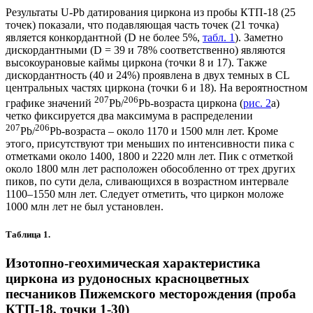
Результаты U-Pb датирования циркона из пробы КТП-18 (25
точек) показали, что подавляющая часть точек (21 точка)
является конкордантной (D не более 5%,
табл. 1
). Заметно
дискордантными (D = 39 и 78% соответственно) являются
высокоурановые каймы циркона (точки 8 и 17). Также
дискордантность (40 и 24%) проявлена в двух темных в CL
центральных частях циркона (точки 6 и 18). На вероятностном
207
206
графике значений
Pb/
Pb-возраста циркона (
рис. 2
а)
четко фиксируется два максимума в распределении
207
206
Pb/
Pb-возраста – около 1170 и 1500 млн лет. Кроме
этого, присутствуют три меньших по интенсивности пика с
отметками около 1400, 1800 и 2220 млн лет. Пик с отметкой
около 1800 млн лет расположен обособленно от трех других
пиков, по сути дела, сливающихся в возрастном интервале
1100–1550 млн лет. Следует отметить, что циркон моложе
1000 млн лет не был установлен.
Таблица 1.
Изотопно-геохимическая характеристика
циркона из рудоносных красноцветных
песчаников Пижемского месторождения (проба
КТП-18, точки 1-30)