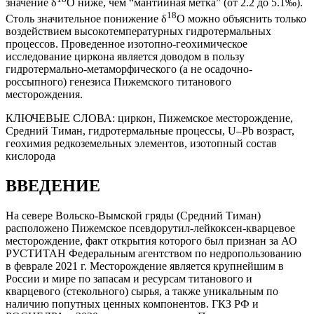
значение δ
O ниже, чем “мантийная метка” (от 2.2 до 5.1‰).
18
Столь значительное понижение δ
O можно объяснить только
воздействием высокотемпературных гидротермальных
процессов. Проведенное изотопно-геохимическое
исследование циркона является доводом в пользу
гидротермально-метаморфического (а не осадочно-
россыпного) генезиса Пижемского титанового
месторождения.
КЛЮЧЕВЫЕ СЛОВА:
циркон, Пижемское месторождение,
Средний Тиман, гидротермальные процессы, U–Pb возраст,
геохимия редкоземельных элементов, изотопный состав
кислорода
ВВЕДЕНИЕ
На севере Вольско-Вымской гряды (Средний Тиман)
расположено Пижемское псевдорутил-лейкоксен-кварцевое
месторождение, факт открытия которого был признан за АО
РУСТИТАН Федеральным агентством по недропользованию
в феврале 2021 г. Месторождение является крупнейшим в
России и мире по запасам и ресурсам титанового и
кварцевого (стекольного) сырья, а также уникальным по
наличию попутных ценных компонентов. ГКЗ РФ и