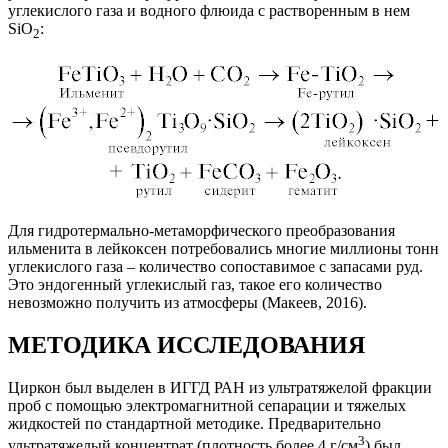
углекислого газа и водного флюида c растворенным в нем
SiO
:
2
Для гидротермально-метаморфического преобразования
ильменита в лейкоксен потребовались многие миллионы тонн
углекислого газа – количество сопоставимое с запасами руд.
Это эндогенный углекислый газ, такое его количество
невозможно получить из атмосферы (Макеев, 2016).
МЕТОДИКА ИССЛЕДОВАНИЯ
Циркон был выделен в ИГГД РАН из ультратяжелой фракции
проб с помощью электромагнитной сепарации и тяжелых
жидкостей по стандартной методике. Предварительно
3
ультратяжелый концентрат (плотность более 4 г/см
) был