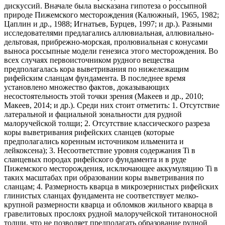
дискуссий. Вначале была высказана гипотеза о россыпной
природе Пижемского месторождения (Калюжный, 1965, 1982;
Цаплин и др., 1988; Игнатьев, Бурцев, 1997; и др.). Разными
исследователями предлагались аллювиальная, аллювиально-
дельтовая, прибрежно-морская, пролювиальная с конусами
выноса россыпные модели генезиса этого месторождения. Во
всех случаях первоисточником рудного вещества
предполагалась кора выветривания по нижележащим
рифейским сланцам фундамента. В последнее время
установлено множество фактов, доказывающих
несостоятельность этой точки зрения (Макеев и др., 2010;
Макеев, 2014; и др.). Среди них стоит отметить: 1. Отсутствие
латеральной и фациальной зональности для рудной
малоручейской толщи; 2. Отсутствие классического разреза
коры выветривания рифейских сланцев (которые
предполагались коренным источником ильменита и
лейкоксена); 3. Несоответствие уровня содержания Ti в
сланцевых породах рифейского фундамента и в руде
Пижемского месторождения, исключающее аккумуляцию Ti в
таких масштабах при образовании коры выветривания по
сланцам; 4. Размерность кварца в микрозернистых рифейских
глинистых сланцах фундамента не соответствует мелко-
крупной размерности кварца и обломков жильного кварца в
гравелитовых прослоях рудной малоручейской титаноносной
толщи, что не позволяет предполагать образование рудной