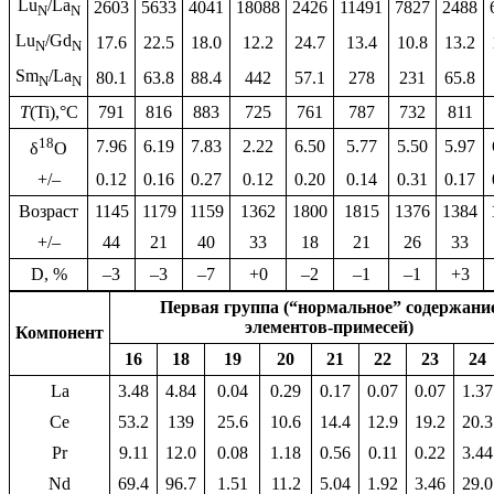
Lu
/La
2603
5633
4041
18088
2426
11491
7827
2488
N
N
Lu
/Gd
17.6
22.5
18.0
12.2
24.7
13.4
10.8
13.2
N
N
Sm
/La
80.1
63.8
88.4
442
57.1
278
231
65.8
N
N
T
(Ti),°C
791
816
883
725
761
787
732
811
18
7.96
6.19
7.83
2.22
6.50
5.77
5.50
5.97
δ
O
+/–
0.12
0.16
0.27
0.12
0.20
0.14
0.31
0.17
Возраст
1145
1179
1159
1362
1800
1815
1376
1384
+/–
44
21
40
33
18
21
26
33
D, %
–3
–3
–7
+0
–2
–1
–1
+3
Первая группа (“нормальное” содержани
элементов-примесей)
Компонент
16
18
19
20
21
22
23
24
La
3.48
4.84
0.04
0.29
0.17
0.07
0.07
1.37
Ce
53.2
139
25.6
10.6
14.4
12.9
19.2
20.3
Pr
9.11
12.0
0.08
1.18
0.56
0.11
0.22
3.44
Nd
69.4
96.7
1.51
11.2
5.04
1.92
3.46
29.0