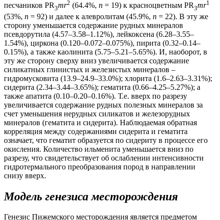
2
1
песчаников PR
mr
(64.4%,
n
= 19) к красноцветным PR
mr
3
3
(53%,
n
= 92) и далее к алевролитам (45.9%,
n
= 22). В эту же
сторону уменьшается содержание рудных минералов
псевдорутила (4.57–3.58–1.12%), лейкоксена (6.28–3.55–
1.54%), циркона (0.120–0.072–0.075%), пирита (0.32–0.14–
0.15%), а также каолинита (5.75–5.21–5.65%). И, наоборот, в
эту же сторону сверху вниз увеличивается содержание
силикатных глинистых и железистых минералов –
гидромусковита (13.9–24.9–33.0%); хлорита (1.6–2.63–3.31%);
сидерита (2.34–3.44–3.65%); гематита (0.66–4.25–5.27%); а
также апатита (0.10–0.20–0.16%). Т.е. вверх по разрезу
увеличивается содержание рудных полезных минералов за
счет уменьшения нерудных силикатов и железорудных
минералов (гематита и сидерита). Наблюдаемая обратная
корреляция между содержаниями сидерита и гематита
означает, что гематит образуется по сидериту в процессе его
окисления. Количество ильменита уменьшается вниз по
разрезу, что свидетельствует об ослаблении интенсивности
гидротермального преобразования пород в направлении
снизу вверх.
Модель генезиса месторождения
Генезис Пижемского месторождения является предметом