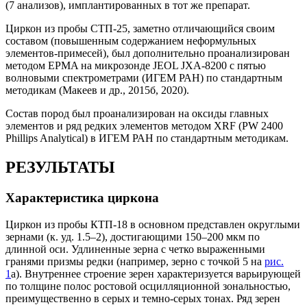
(7 анализов), имплантированных в тот же препарат.
Циркон из пробы СТП-25, заметно отличающийся своим
составом (повышенным содержанием неформульных
элементов-примесей), был дополнительно проанализирован
методом EPMA на микрозонде JEOL JXA-8200 с пятью
волновыми спектрометрами (ИГЕМ РАН) по стандартным
методикам (Макеев и др., 2015б, 2020).
Состав пород был проанализирован на оксиды главных
элементов и ряд редких элементов методом XRF (PW 2400
Phillips Analytical) в ИГЕМ РАН по стандартным методикам.
РЕЗУЛЬТАТЫ
Характеристика циркона
Циркон из пробы КТП-18 в основном представлен округлыми
зернами (к. уд. 1.5–2), достигающими 150–200 мкм по
длинной оси. Удлиненные зерна с четко выраженными
гранями призмы редки (например, зерно с точкой 5 на
рис.
1
а). Внутреннее строение зерен характеризуется варьирующей
по толщине полос ростовой осцилляционной зональностью,
преимущественно в серых и темно-серых тонах. Ряд зерен