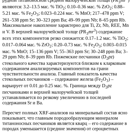
рудной титаноносной средней малоручейской толщи (PR
mr
)
3
являются: 3.2–13.5 мас. % TiO
; 0.10–0.36 мас. % ZrO
; 0.88–
2
2
5.21 мас. % Fe
O
; 0.023–0.224 мас. % MnO; 217–478 ppm V;
2
3
261–538 ppm Sr; 30–323 ppm Ba; 49–99 ppm Nb; 8–65 ppm Rb.
Максимальное накопление характерно для Ti, Zr, Nb, REE, Mn
3
и V. В верхней малоручейской толще (PR
mr
) содержание
3
всех этих компонентов резко снижается: 0.17–1.2 мас. % TiO
;
2
0.017–0.064 мас. % ZrO
; 0.20–0.73 мас. % Fe
O
; 0.003–0.015
2
2
3
мас. % MnO; 15–136 ppm V; 55–363 ppm Sr; 30–248 ppm Ba; 3–
29 ppm Nb; 8–39 ppm Rb. Пижемские песчаники (D
pz
)
2
стекольного качества характеризуются близким к кларковым
содержанием анализируемых компонентов на грани
чувствительности анализа. Главный показатель качества
стекольных песчаников – содержание железа (Fe
O
) –
2
3
варьирует от 0.01 до 0.25 мас. %. Граница между D
pz
2
песчаниками и верхней малоручейской толщей
устанавливается по резкому увеличению в последней
содержания Sr и Ba.
Пересчет полных XRF-анализов на минеральный состав ясно
показывает, что главным породообразующим минералом
титаноносных песчаников является кварц – его содержание в
породах уменьшается (средние значения) от сероцветных