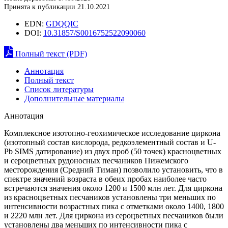
Принята к публикации 21.10.2021
EDN:
GDQQIC
DOI:
10.31857/S0016752522090060
Полный текст (PDF)
Аннотация
Полный текст
Список литературы
Дополнительные материалы
Аннотация
Комплексное изотопно-геохимическое исследование циркона
(изотопный состав кислорода, редкоэлементный состав и U-
Pb SIMS датирование) из двух проб (50 точек) красноцветных
и сероцветных рудоносных песчаников Пижемского
месторождения (Средний Тиман) позволило установить, что в
спектре значений возраста в обеих пробах наиболее часто
встречаются значения около 1200 и 1500 млн лет. Для циркона
из красноцветных песчаников установлены три меньших по
интенсивности возрастных пика с отметками около 1400, 1800
и 2220 млн лет. Для циркона из сероцветных песчаников были
установлены два меньших по интенсивности пика с