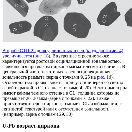
В пробе СТП-25 доля удлиненных зерен (к. уд. достигает 4)
увеличивается (
рис. 1
б). Внутреннее строение также
характеризуется ростовой осцилляционной зональностью,
являющейся признаком циркона магматического генезиса. В
центральной части некоторых зерен осцилляционная
зональность размыта (зерна с точками 9, 25 на
рис. 1
б).
Особенностью пробы является присутствие зерен со светло-
серой окраской в CL (зерна с точками 4, 20). Некоторые зерна
имеют каймы темного оттенка в CL, толщина которых не
превышает 20–30 мкм (зерна с точками 7, 22). Также
присутствуют зерна циркона, темные в CL-изображении, с
пятнистой текстурой или с отсутствием зональности
(например, зерна с точками 29, 30).
U-Pb возраст циркона