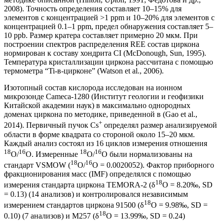
2008). Точность определения составляет 10–15% для
элементов с концентрацией >1 ppm и 10–20% для элементов с
концентрацией 0.1–1 ppm, предел обнаружения составляет 5–
10 ppb. Размер кратера составляет примерно 20 мкм. При
построении спектров распределения REE состав циркона
нормирован к составу хондрита СI (McDonough, Sun, 1995).
Температура кристаллизации циркона рассчитана с помощью
термометра “Ti-в-цирконе” (Watson et al., 2006).
Изотопный состав кислорода исследован на ионном
микрозонде Cameca-1280 (Институт геологии и геофизики
Китайской академии наук) в максимально однородных
доменах циркона по методике, приведенной в (Gao et al.,
+
2014). Первичный пучок Cs
определял размер анализируемой
области в форме квадрата со стороной около 15–20 мкм.
Каждый анализ состоял из 16 циклов измерения отношения
18
16
18
16
O/
O. Измеренные
O/
O были нормализованы на
18
16
стандарт VSMOW (
O/
O = 0.0020052). Фактор приборного
фракционирования масс (IMF) определялся с помощью
18
измерения стандарта циркона TEMORA-2 (δ
O = 8.20‰, SD
= 0.13) (14 анализов) и контролировался независимым
18
измерением стандартов циркона 91500 (δ
O = 9.98‰, SD =
18
0.10) (7 анализов) и М257 (δ
O = 13.99‰, SD = 0.24)