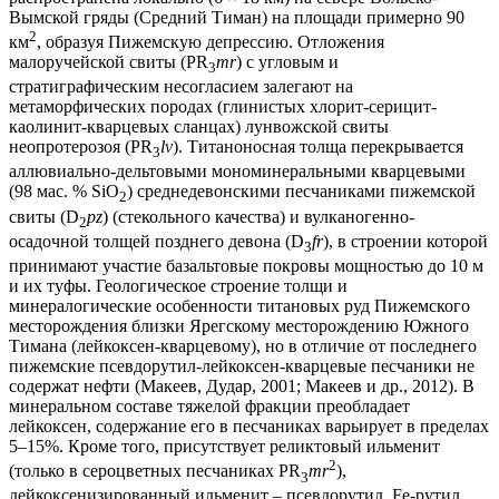
Вымской гряды (Средний Тиман) на площади примерно 90
2
км
, образуя Пижемскую депрессию. Отложения
малоручейской свиты (PR
mr
) с угловым и
3
стратиграфическим несогласием залегают на
метаморфических породах (глинистых хлорит-серицит-
каолинит-кварцевых сланцах) лунвожской свиты
неопротерозоя (PR
lv
). Титаноносная толща перекрывается
3
аллювиально-дельтовыми мономинеральными кварцевыми
(98 мас. % SiO
) среднедевонскими песчаниками пижемской
2
свиты (D
pz
) (стекольного качества) и вулканогенно-
2
осадочной толщей позднего девона (D
fr
), в строении которой
3
принимают участие базальтовые покровы мощностью до 10 м
и их туфы. Геологическое строение толщи и
минералогические особенности титановых руд Пижемского
месторождения близки Ярегскому месторождению Южного
Тимана (лейкоксен-кварцевому), но в отличие от последнего
пижемские псевдорутил-лейкоксен-кварцевые песчаники не
содержат нефти (Макеев, Дудар, 2001; Макеев и др., 2012). В
минеральном составе тяжелой фракции преобладает
лейкоксен, содержание его в песчаниках варьирует в пределах
5–15%. Кроме того, присутствует реликтовый ильменит
2
(только в сероцветных песчаниках PR
mr
),
3
лейкоксенизированный ильменит – псевдорутил, Fe-рутил,