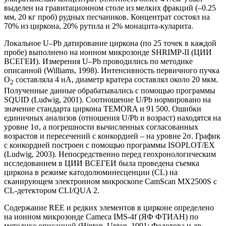
выделен на гравитационном столе из мелких фракций (–0.25
мм, 20 кг проб) рудных песчаников. Концентрат состоял на
70% из циркона, 20% рутила и 2% монацита-куларита.
Локальное U–Pb датирование циркона (по 25 точек в каждой
пробе) выполнено на ионном микрозонде SHRIMP-II (ЦИИ
ВСЕГЕИ). Измерения U–Pb проводились по методике
описанной (Williams, 1998). Интенсивность первичного пучка
O
составляла 4 нА, диаметр кратера составлял около 20 мкм.
2
Полученные данные обрабатывались с помощью программы
SQUID (Ludwig, 2001). Соотношение U/Pb нормировано на
значение стандарта циркона TEMORA и 91 500. Ошибки
единичных анализов (отношения U/Pb и возраст) находятся на
уровне 1σ, а погрешности вычисленных согласованных
возрастов и пересечений с конкордией – на уровне 2σ. График
с конкордией построен с помощью программы ISOPLOT/EX
(Ludwig, 2003). Непосредственно перед геохронологическим
исследованием в ЦИИ ВСЕГЕИ была проведена съемка
циркона в режиме катодолюминесценции (CL) на
сканирующем электронном микроскопе CamScan MX2500S с
CL-детектором CLI/QUA 2.
Содержание REE и редких элементов в цирконе определено
на ионном микрозонде Cameca IMS-4f (ЯФ ФТИАН) по
методике описанной (Hinton, Upton, 1991; Федотова и др.,