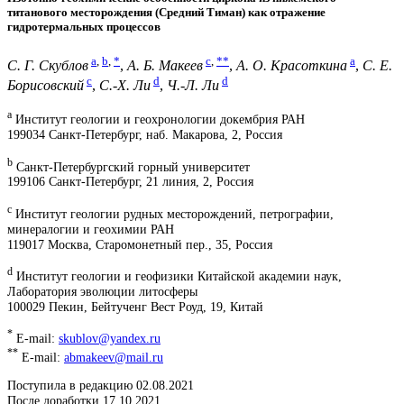
титанового месторождения (Средний Тиман) как отражение
гидротермальных процессов
a
,
b
,
*
c
,
**
a
С. Г. Скублов
,
А. Б. Макеев
,
А. О. Красоткина
,
С. Е.
c
d
d
Борисовский
,
С.-Х. Ли
,
Ч.-Л. Ли
a
Институт геологии и геохронологии докембрия РАН
199034 Санкт-Петербург, наб. Макарова, 2, Россия
b
Санкт-Петербургский горный университет
199106 Санкт-Петербург, 21 линия, 2, Россия
c
Институт геологии рудных месторождений, петрографии,
минералогии и геохимии РАН
119017 Москва, Старомонетный пер., 35, Россия
d
Институт геологии и геофизики Китайской академии наук,
Лаборатория эволюции литосферы
100029 Пекин, Бейтученг Вест Роуд, 19, Китай
*
E-mail:
skublov@yandex.ru
**
E-mail:
abmakeev@mail.ru
Поступила в редакцию 02.08.2021
После доработки 17.10.2021