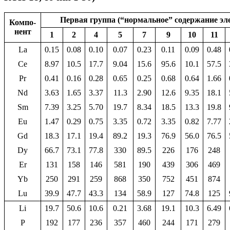
Первая группа (“нормальное” содержание эл
Компо-
нент
1
2
4
5
7
9
10
11
La
0.15
0.08
0.10
0.07
0.23
0.11
0.09
0.48
Ce
8.97
10.5
17.7
9.04
15.6
95.6
10.1
57.5
Pr
0.41
0.16
0.28
0.65
0.25
0.68
0.64
1.66
Nd
3.63
1.65
3.37
11.3
2.90
12.6
9.35
18.1
Sm
7.39
3.25
5.70
19.7
8.34
18.5
13.3
19.8
Eu
1.47
0.29
0.75
3.35
0.72
3.35
0.82
7.77
Gd
18.3
17.1
19.4
89.2
19.3
76.9
56.0
76.5
Dy
66.7
73.1
77.8
330
89.5
226
176
248
Er
131
158
146
581
190
439
306
469
Yb
250
291
259
868
350
752
451
874
Lu
39.9
47.7
43.3
134
58.9
127
74.8
125
Li
19.7
50.6
10.6
0.21
3.68
19.1
10.3
6.49
P
192
177
236
357
460
244
171
279