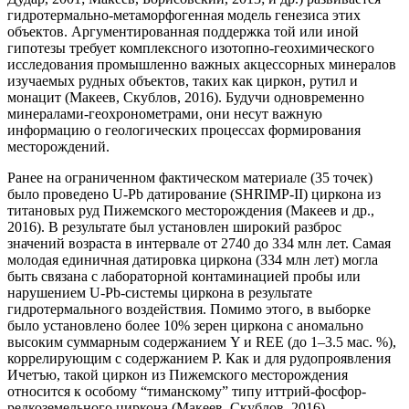
гидротермально-метаморфогенная модель генезиса этих
объектов. Аргументированная поддержка той или иной
гипотезы требует комплексного изотопно-геохимического
исследования промышленно важных акцессорных минералов
изучаемых рудных объектов, таких как циркон, рутил и
монацит (Макеев, Скублов, 2016). Будучи одновременно
минералами-геохронометрами, они несут важную
информацию о геологических процессах формирования
месторождений.
Ранее на ограниченном фактическом материале (35 точек)
было проведено U-Pb датирование (SHRIMP-II) циркона из
титановых руд Пижемского месторождения (Макеев и др.,
2016). В результате был установлен широкий разброс
значений возраста в интервале от 2740 до 334 млн лет. Самая
молодая единичная датировка циркона (334 млн лет) могла
быть связана с лабораторной контаминацией пробы или
нарушением U-Pb-системы циркона в результате
гидротермального воздействия. Помимо этого, в выборке
было установлено более 10% зерен циркона с аномально
высоким суммарным содержанием Y и REE (до 1–3.5 мас. %),
коррелирующим с содержанием Р. Как и для рудопроявления
Ичетъю, такой циркон из Пижемского месторождения
относится к особому “тиманскому” типу иттрий-фосфор-
редкоземельного циркона (Макеев, Скублов, 2016).