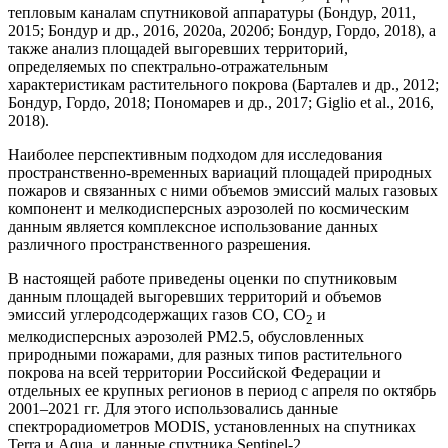
тепловым каналам спутниковой аппаратуры (Бондур, 2011,
2015; Бондур и др., 2016, 2020а, 2020б; Бондур, Гордо, 2018), а
также анализ площадей выгоревших территорий,
определяемых по спектрально-отражательным
характеристикам растительного покрова (Барталев и др., 2012;
Бондур, Гордо, 2018; Пономарев и др., 2017; Giglio et al., 2016,
2018).
Наиболее перспективным подходом для исследования
пространственно-временных вариаций площадей природных
пожаров и связанных с ними объемов эмиссий малых газовых
компонент и мелкодисперсных аэрозолей по космическим
данным является комплексное использование данных
различного пространственного разрешения.
В настоящей работе приведены оценки по спутниковым
данным площадей выгоревших территорий и объемов
эмиссий углеродсодержащих газов CO, CO
и
2
мелкодисперсных аэрозолей PM2.5, обусловленных
природными пожарами, для разных типов растительного
покрова на всей территории Российской Федерации и
отдельных ее крупных регионов в период с апреля по октябрь
2001–2021 гг. Для этого использовались данные
спектрорадиометров MODIS, установленных на спутниках
Terra и Aqua, и данные спутника Sentinel-2.