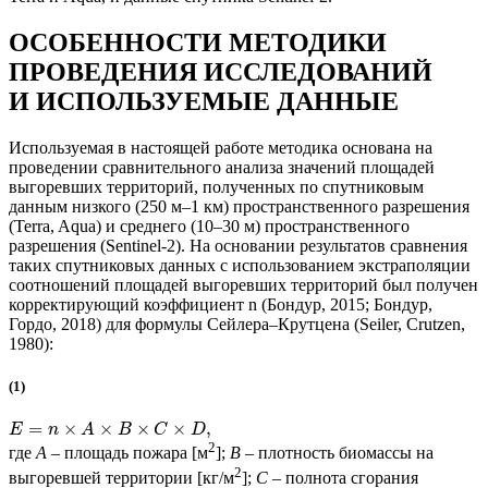
ОСОБЕННОСТИ МЕТОДИКИ
ПРОВЕДЕНИЯ ИССЛЕДОВАНИЙ
И ИСПОЛЬЗУЕМЫЕ ДАННЫЕ
Используемая в настоящей работе методика основана на
проведении сравнительного анализа значений площадей
выгоревших территорий, полученных по спутниковым
данным низкого (250 м–1 км) пространственного разрешения
(Terra, Aqua) и среднего (10–30 м) пространственного
разрешения (Sentinel-2). На основании результатов сравнения
таких спутниковых данных с использованием экстраполяции
соотношений площадей выгоревших территорий был получен
корректирующий коэффициент n (Бондур, 2015; Бондур,
Гордо, 2018) для формулы Сейлера–Крутцена (Seiler, Crutzen,
1980):
(1)
=
×
×
×
×
,
E
n
A
B
C
D
2
где
A
– площадь пожара [м
];
B
– плотность биомассы на
2
выгоревшей территории [кг/м
];
C
– полнота сгорания