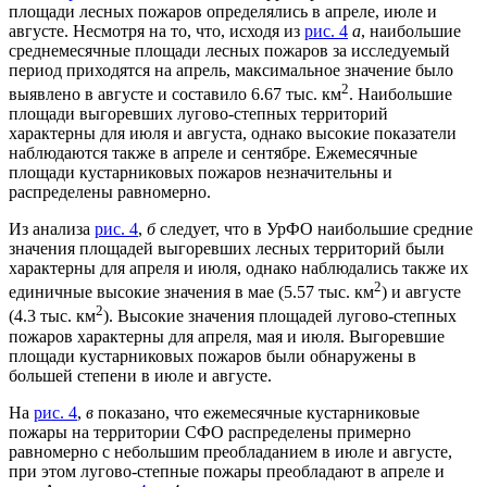
площади лесных пожаров определялись в апреле, июле и
августе. Несмотря на то, что, исходя из
рис. 4
а
, наибольшие
среднемесячные площади лесных пожаров за исследуемый
период приходятся на апрель, максимальное значение было
2
выявлено в августе и составило 6.67 тыс. км
. Наибольшие
площади выгоревших лугово-степных территорий
характерны для июля и августа, однако высокие показатели
наблюдаются также в апреле и сентябре. Ежемесячные
площади кустарниковых пожаров незначительны и
распределены равномерно.
Из анализа
рис. 4
,
б
следует, что в УрФО наибольшие средние
значения площадей выгоревших лесных территорий были
характерны для апреля и июля, однако наблюдались также их
2
единичные высокие значения в мае (5.57 тыс. км
) и августе
2
(4.3 тыс. км
). Высокие значения площадей лугово-степных
пожаров характерны для апреля, мая и июля. Выгоревшие
площади кустарниковых пожаров были обнаружены в
большей степени в июле и августе.
На
рис. 4
,
в
показано, что ежемесячные кустарниковые
пожары на территории СФО распределены примерно
равномерно с небольшим преобладанием в июле и августе,
при этом лугово-степные пожары преобладают в апреле и