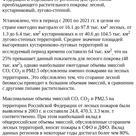
преобладающего растительного покрова: лесной,
кустарниковый, лугово-степной.
Установлено, что в период с 2001 по 2021 гг. в целом по
2
стране ежегодно выгорало от 16.1 до 97.8 тыс. км
лесных, от
2
2
1.3 до 6.4 тыс. км
кустарниковых и от 40.6 до 104.5 тыс. км
лугово-степных территорий. Среднее значение площадей
выгоревших кустарниково-луговых территорий за
2
исследуемый период времени составило 64 тыс. км
что на
,
25% превышает данный показатель для лесного покрова (48
2
тыс. км
), однако наибольшие ежегодные объемы эмиссий
CO, CO
и PM2.5 обусловлены именно пожарами на лесных
2
территориях. Это обусловлено тем, что сгорание лесной
биомассы приводит к большим объемам эмиссий, в сравнении
с другими типами растительности.
Максимальные объемы эмиссий CO, CO
и PM2.5 на
2
территории Российской Федерации от лесных пожаров были
выявлены в 2003 г. и составили 24.8, 470.3, 3.3 млн. т
соответственно. При этом наибольший вклад в
общероссийские объемы эмиссий, обусловленные сгоранием
лесных территорий, вносят пожары в СФО и ДФО. Вклад
данных регионов в некоторые годы достигал более чем 80%.