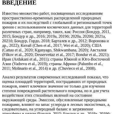
ВВЕДЕНИЕ
Известно множество работ, посвященных исследованиям
пространственно-временных распределений природных
пожаров и их последствий с глобальной и региональной точек
зрения с использованием космических данных для территорий
различных стран, например, таких, как: Россия (Бондур, 2011,
2015; Бондур и др., 2016; 2019а, 2019б; 2020а, 2020б; 2021а,
2021б; Бондур, Гордо, 2018; Барталев и др., 2012; Воронова и
др., 2022); Китай (Chen et al., 2017; Wei et al., 2020); США
(Cattau et al., 2020; Kganyago, Shikwambana, 2020); Австалия
(Filkov et al., 2020; Desservettaz et al., 2017; Bondur et al., 2021);
Иран (Ardakani et al., 2011); страны Южной и Юго-Восточной
Азии (Vadrevu et al., 2019); страны Африки (Palumbo et al.,
2011; Molinario et al., 2014) и др. (Chuvieco et al., 2008).
Анализ результатов современных исследований показал, что
оценка площадей территорий, пострадавших от природных
пожаров, имеет ключевое значение не только для изучения
степени повреждений растительного покрова, но и для учета
воздействия этих стихийных явлений на состояние
окружающей среды. Эмиссии, обусловленные природными
пожарами, влияют на запас углерода в лесных экосистемах, а,
следовательно, на углеродный баланс и загрязнение
атмосферы в целом (Бондур, 2015; Бондур и др., 2019а, 2019б;