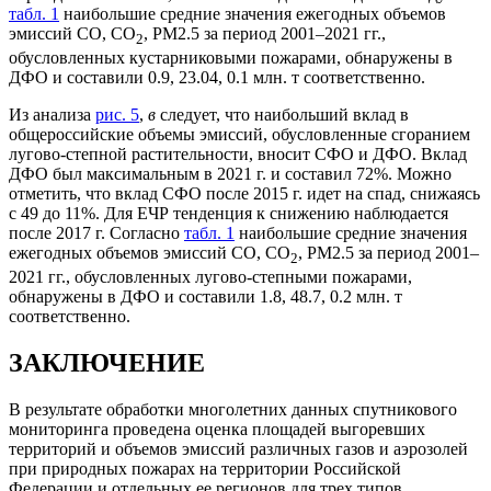
табл. 1
наибольшие средние значения ежегодных объемов
эмиссий СО, CO
, PM2.5 за период 2001–2021 гг.,
2
обусловленных кустарниковыми пожарами, обнаружены в
ДФО и составили 0.9, 23.04, 0.1 млн. т соответственно.
Из анализа
рис. 5
,
в
следует, что наибольший вклад в
общероссийские объемы эмиссий, обусловленные сгоранием
лугово-степной растительности, вносит СФО и ДФО. Вклад
ДФО был максимальным в 2021 г. и составил 72%. Можно
отметить, что вклад СФО после 2015 г. идет на спад, снижаясь
с 49 до 11%. Для ЕЧР тенденция к снижению наблюдается
после 2017 г. Согласно
табл. 1
наибольшие средние значения
ежегодных объемов эмиссий СО, CO
, PM2.5 за период 2001–
2
2021 гг., обусловленных лугово-степными пожарами,
обнаружены в ДФО и составили 1.8, 48.7, 0.2 млн. т
соответственно.
ЗАКЛЮЧЕНИЕ
В результате обработки многолетних данных спутникового
мониторинга проведена оценка площадей выгоревших
территорий и объемов эмиссий различных газов и аэрозолей
при природных пожарах на территории Российской
Федерации и отдельных ее регионов для трех типов