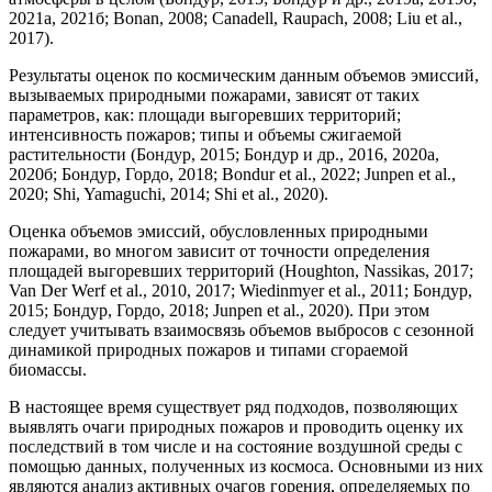
2021а, 2021б; Bonan, 2008; Canadell, Raupach, 2008; Liu et al.,
2017).
Результаты оценок по космическим данным объемов эмиссий,
вызываемых природными пожарами, зависят от таких
параметров, как: площади выгоревших территорий;
интенсивность пожаров; типы и объемы сжигаемой
растительности (Бондур, 2015; Бондур и др., 2016, 2020а,
2020б; Бондур, Гордо, 2018; Bondur et al., 2022; Junpen et al.,
2020; Shi, Yamaguchi, 2014; Shi et al., 2020).
Оценка объемов эмиссий, обусловленных природными
пожарами, во многом зависит от точности определения
площадей выгоревших территорий (Houghton, Nassikas, 2017;
Van Der Werf et al., 2010, 2017; Wiedinmyer et al., 2011; Бондур,
2015; Бондур, Гордо, 2018; Junpen et al., 2020). При этом
следует учитывать взаимосвязь объемов выбросов с сезонной
динамикой природных пожаров и типами сгораемой
биомассы.
В настоящее время существует ряд подходов, позволяющих
выявлять очаги природных пожаров и проводить оценку их
последствий в том числе и на состояние воздушной среды с
помощью данных, полученных из космоса. Основными из них
являются анализ активных очагов горения, определяемых по