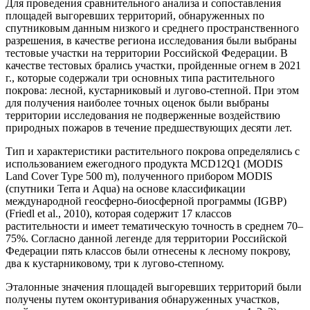
Для проведения сравнительного анализа и сопоставления
площадей выгоревших территорий, обнаруженных по
спутниковым данным низкого и среднего пространственного
разрешения, в качестве региона исследования были выбраны
тестовые участки на территории Российской Федерации. В
качестве тестовых брались участки, пройденные огнем в 2021
г., которые содержали три основных типа растительного
покрова: лесной, кустарниковый и лугово-степной. При этом
для получения наиболее точных оценок были выбраны
территории исследования не подверженные воздействию
природных пожаров в течение предшествующих десяти лет.
Тип и характеристики растительного покрова определялись с
использованием ежегодного продукта MCD12Q1 (MODIS
Land Cover Type 500 m), полученного прибором MODIS
(спутники Terra и Aqua) на основе классификации
международной геосферно-биосферной программы (IGBP)
(Friedl et al., 2010), которая содержит 17 классов
растительности и имеет тематическую точность в среднем 70–
75%. Согласно данной легенде для территории Российской
Федерации пять классов были отнесены к лесному покрову,
два к кустарниковому, три к лугово-степному.
Эталонные значения площадей выгоревших территорий были
получены путем оконтуривания обнаруженных участков,