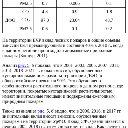
PM2.5
0.7
0.006
0.1
CO
4.8
0.9
1.8
CO
ДФО
97.3
23.04
48.7
2
PM2.5
0.6
0.1
0.2
На территории ЕЧР вклад лесных пожаров в общие объемы
эмиссий был превалирующим и составил 40% в 2010 г., когда
в данном регионе происходили аномальные природные
пожары (Бондур, 2011).
Анализ
рис. 5
,
б
показал, что в 2001–2003, 2005, 2007–2011,
2014, 2018–2021 гг. вклад эмиссий, обусловленных
кустарниковыми пожарами на территории ДФО, в
общероссийские превышал 90%. Это обусловлено
особенностями растительного покрова в данном регионе, где
территории, покрытые кустарниковой растительностью,
имеют значительные площади и подвержены ежегодным
природным пожарам.
Также из анализа
рис. 5
,
б
видно, что в 2006, 2016, и 2017 гг.
значительный вклад вносят эмиссии, обусловленные
пожарами на территории УрФО. Вклад СФО увеличивается в
период 2005–2018 гг., затем снова идет на спад. Как следует из