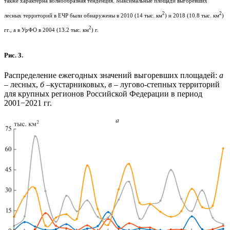
также характерна волнообразная тенденция. Максимальные площади выгоревших
2
2
лесных территорий в ЕЧР были обнаружены в 2010 (14 тыс. км
) и 2018 (10.8 тыс. км
)
2
гг., а в УрФО в 2004 (13.2 тыс. км
) г.
Рис. 3.
Распределение ежегодных значений выгоревших площадей:
а
– лесных,
б
–кустарниковых,
в
– лугово-степных территорий
для крупных регионов Российской Федерации в период
2001−2021 гг.