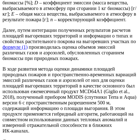
биомассы [%];
D
– коэффициент эмиссии (масса вещества,
выбрасываемого в атмосферу при сгорании 1 кг биомассы) [г/
кг];
E
– общая масса вещества, выбрасываемого в атмосферу в
результате пожара [г];
n
– корректирующий коэффициент.
Далее, путем интеграции полученных результатов расчетов
площадей выгоревших территорий и информации о типах и
свойствах растительного покрова на выгоревших участках по
формуле (1)
производилась оценка объемов эмиссий
различных газов и аэрозолей, обусловленных сгоранием
биомассы при природных пожарах.
В ходе развития метода оценки динамики площадей
природных пожаров и пространственно-временных вариаций
эмиссий различных газов и аэрозолей от них для оценки
площадей выгоревших территорий в качестве основного был
использован ежемесячный продукт MCD64A1 (Giglio et al.,
2018), полученный прибором MODIS (спутники Terra и Aqua)
версии 6 c пространственным разрешением 500 м,
содержащий информацию о площади выгорания. В этом
продукте применяется гибридный алгоритм, работающий на
совместном использовании данных тепловых аномалий и
измерений отражательной способности в ближних
ИК‑каналах.