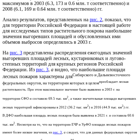
максимумов в 2003 (6.3, 173 и 0.6 млн. т соответственно) и
2008 (6.1, 169 и 0.64 млн. т соответственно) гг.
Анализ результатов, представленных на
рис. 2
, показал, что
для территории Российской Федерации в настоящей работе
для исследуемых типов растительного покрова наибольшие
значения выгоревших площадей и обусловленных ими
объемов выбросов определялись в 2003 г.
На
рис. 3
представлены распределения ежегодных значений
выгоревших площадей лесных, кустарниковых и лугово-
степных территорий для крупных регионов Российской
Федерации. Из
рис. 3
,
а
видно, что наибольшие площади
Сибирского и Дальневосточного
лесных пожаров характерны для
преобладает лесная
федеральных округов, на территории которых в целом
растительность. При этом максимальное значение было выявлено в 2003 г. на
2
территории СФО и составило 69.5 тыс. км
, а также значительные площади выгоревших
2
2
лесных территорий зафиксированы в 2012 (36.2 тыс. км
) и 2016 (44.9 тыс. км
) гг.
В ДФО наибольшая площадь лесных пожаров была выявлена в 2021 г. и составила 60.6
2
тыс. км
. Несмотря на то, что на территории ЕЧР и УрФО площади лесных пожаров
имеют более низкие значения, из
рис. 3
,
а
следует, что для данных федеральных округов