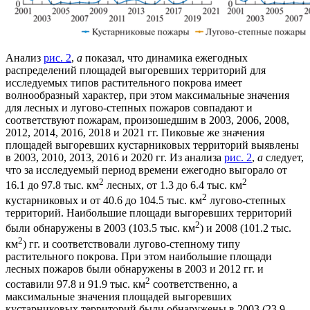
Анализ
рис. 2
,
а
показал, что динамика ежегодных
распределений площадей выгоревших территорий для
исследуемых типов растительного покрова имеет
волнообразный характер, при этом максимальные значения
для лесных и лугово-степных пожаров совпадают и
соответствуют пожарам, произошедшим в 2003, 2006, 2008,
2012, 2014, 2016, 2018 и 2021 гг. Пиковые же значения
площадей выгоревших кустарниковых территорий выявлены
в 2003, 2010, 2013, 2016 и 2020 гг. Из анализа
рис. 2
,
а
следует,
что за исследуемый период времени ежегодно выгорало от
2
2
16.1 до 97.8 тыс. км
лесных, от 1.3 до 6.4 тыс. км
2
кустарниковых и от 40.6 до 104.5 тыс. км
лугово-степных
территорий. Наибольшие площади выгоревших территорий
2
были обнаружены в 2003 (103.5 тыс. км
) и 2008 (101.2 тыс.
2
км
) гг. и соответствовали лугово-степному типу
растительного покрова. При этом наибольшие площади
лесных пожаров были обнаружены в 2003 и 2012 гг. и
2
составили 97.8 и 91.9 тыс. км
соответственно, а
максимальные значения площадей выгоревших
кустарниковых территорий были обнаружены в 2003 (23.9