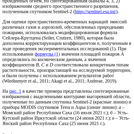
пройденных огнем, по синтезированным (каналы 4, 3, 2)
изображениям среднего пространственного разрешения,
полученным спутником Sentinel-2 (
https://sentinel.esa.int/
).
Для оценки пространственно-временных вариаций эмиссий
различных газов и аэрозолей, обусловленных природными
пожарами, использовалась модифицированная формула
Сейлера-Крутцена (Seiler, Crutzen, 1980), которая была
дополнена корректирующим коэффициентом
n
, полученным в
ходе проведения экспериментальных исследований (1). При
использовании
формулы (1)
значения площадей пожаров
A
определялись по космическим данным, а значения
коэффициентов
B
,
C
и
D
соответствовали конкретным типам
растительности, произрастающей на исследуемой территории,
и были получены с использованием результатов работ
(Wiedinmyer et al., 2011; Akagi et al., 2011; Andreae, 2019).
На
рис. 1
в качестве примера представлены синтезированные
изображения с выделенными контурами выгоревшей области,
полученные по данным спутника Sentinel-2 (красные линии) и
прибора MODIS спутников Terra и Aqua (синие линии):
а
–
Момский район Республики Саха (16 июля 2021 г.);
б
– Усть-
Кутский район Иркутской области (24 июня 2021 г.);
в
– Усть-
Янский район Республики Саха (25 июня 2021 г.).