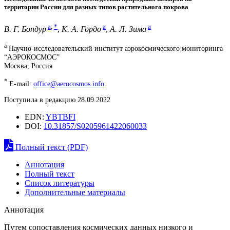
территории России для разных типов растительного покрова
a
,
*
a
a
В. Г. Бондур
,
К. А. Гордо
,
А. Л. Зима
a
Научно-исследовательский институт аэрокосмического мониторинга
“АЭРОКОСМОС”
Москва, Россия
*
E-mail:
office@aerocosmos.info
Поступила в редакцию 28.09.2022
EDN:
YBTBFI
DOI:
10.31857/S0205961422060033
Полный текст (PDF)
Аннотация
Полный текст
Список литературы
Дополнительные материалы
Аннотация
Путем сопоставления космических данных низкого и