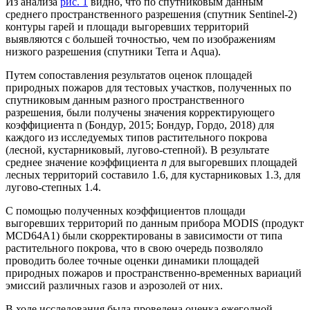
Из анализа
рис. 1
видно, что по спутниковым данным
среднего пространственного разрешения (спутник Sentinel-2)
контуры гарей и площади выгоревших территорий
выявляются с большей точностью, чем по изображениям
низкого разрешения (спутники Terra и Aqua).
Путем сопоставления результатов оценок площадей
природных пожаров для тестовых участков, полученных по
спутниковым данным разного пространственного
разрешения, были получены значения корректирующего
коэффициента n (Бондур, 2015; Бондур, Гордо, 2018) для
каждого из исследуемых типов растительного покрова
(лесной, кустарниковый, лугово-степной). В результате
среднее значение коэффициента
n
для выгоревших площадей
лесных территорий составило 1.6, для кустарниковых 1.3, для
лугово-степных 1.4.
С помощью полученных коэффициентов площади
выгоревших территорий по данным прибора MODIS (продукт
MCD64A1) были скорректированы в зависимости от типа
растительного покрова, что в свою очередь позволяло
проводить более точные оценки динамики площадей
природных пожаров и пространственно-временных вариаций
эмиссий различных газов и аэрозолей от них.
В ходе исследования была проведена оценка ежегодной