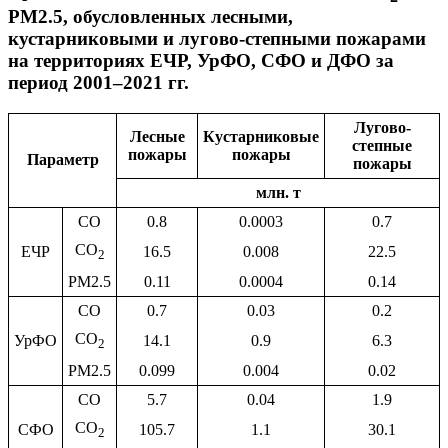
PM2.5, обусловленных лесными,
кустарниковыми и лугово-степными пожарами
на территориях ЕЧР, УрФО, СФО и ДФО за
период 2001–2021 гг.
Лугово-
Лесные
Кустарниковые
степные
пожары
пожары
Параметр
пожары
млн. т
CO
0.8
0.0003
0.7
CO
ЕЧР
16.5
0.008
22.5
2
PM2.5
0.11
0.0004
0.14
CO
0.7
0.03
0.2
CO
УрФО
14.1
0.9
6.3
2
PM2.5
0.099
0.004
0.02
CO
5.7
0.04
1.9
CO
СФО
105.7
1.1
30.1
2