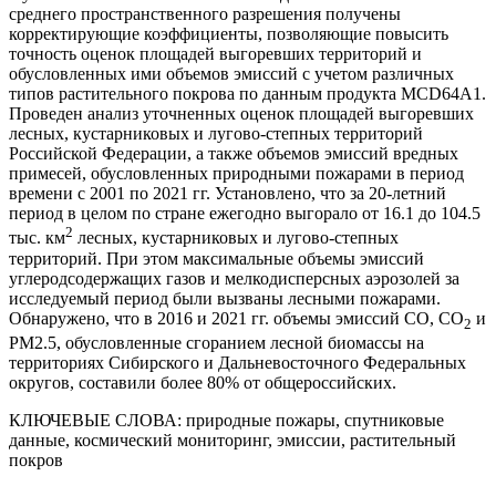
среднего пространственного разрешения получены
корректирующие коэффициенты, позволяющие повысить
точность оценок площадей выгоревших территорий и
обусловленных ими объемов эмиссий с учетом различных
типов растительного покрова по данным продукта MCD64A1.
Проведен анализ уточненных оценок площадей выгоревших
лесных, кустарниковых и лугово-степных территорий
Российской Федерации, а также объемов эмиссий вредных
примесей, обусловленных природными пожарами в период
времени с 2001 по 2021 гг. Установлено, что за 20-летний
период в целом по стране ежегодно выгорало от 16.1 до 104.5
2
тыс. км
лесных, кустарниковых и лугово-степных
территорий. При этом максимальные объемы эмиссий
углеродсодержащих газов и мелкодисперсных аэрозолей за
исследуемый период были вызваны лесными пожарами.
Обнаружено, что в 2016 и 2021 гг. объемы эмиссий CO, CO
и
2
PM2.5, обусловленные сгоранием лесной биомассы на
территориях Сибирского и Дальневосточного Федеральных
округов, составили более 80% от общероссийских.
КЛЮЧЕВЫЕ СЛОВА:
природные пожары, спутниковые
данные, космический мониторинг, эмиссии, растительный
покров