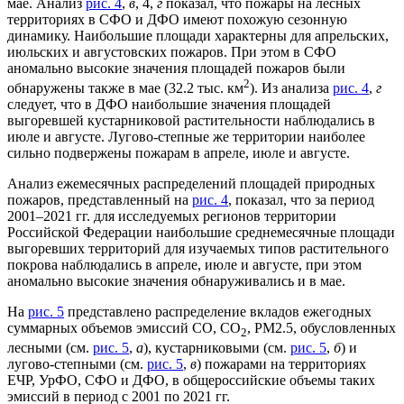
мае. Анализ
рис. 4
,
в
, 4,
г
показал, что пожары на лесных
территориях в СФО и ДФО имеют похожую сезонную
динамику. Наибольшие площади характерны для апрельских,
июльских и августовских пожаров. При этом в СФО
аномально высокие значения площадей пожаров были
2
обнаружены также в мае (32.2 тыс. км
). Из анализа
рис. 4
,
г
следует, что в ДФО наибольшие значения площадей
выгоревшей кустарниковой растительности наблюдались в
июле и августе. Лугово-степные же территории наиболее
сильно подвержены пожарам в апреле, июле и августе.
Анализ ежемесячных распределений площадей природных
пожаров, представленный на
рис. 4
, показал, что за период
2001–2021 гг. для исследуемых регионов территории
Российской Федерации наибольшие среднемесячные площади
выгоревших территорий для изучаемых типов растительного
покрова наблюдались в апреле, июле и августе, при этом
аномально высокие значения обнаруживались и в мае.
На
рис. 5
представлено распределение вкладов ежегодных
суммарных объемов эмиссий СО, CO
, PM2.5, обусловленных
2
лесными (см.
рис. 5
,
а
), кустарниковыми (см.
рис. 5
,
б
) и
лугово-степными (см.
рис. 5
,
в
) пожарами на территориях
ЕЧР, УрФО, СФО и ДФО, в общероссийские объемы таких
эмиссий в период с 2001 по 2021 гг.