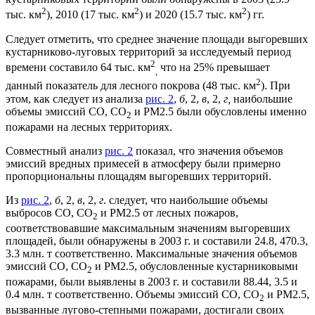
2
2
2
тыс. км
), 2010 (17 тыс. км
) и 2020 (15.7 тыс. км
) гг.
Следует отметить, что среднее значение площади выгоревших
кустарниково-луговых территорий за исследуемый период
2
времени составило 64 тыс. км
что на 25% превышает
,
2
данный показатель для лесного покрова (48 тыс. км
). При
этом, как следует из анализа
рис. 2
,
б
, 2,
в
, 2,
г,
наибольшие
объемы эмиссий CO, CO
и PM2.5 были обусловлены именно
2
пожарами на лесных территориях.
Совместный анализ
рис. 2
показал, что значения объемов
эмиссий вредных примесей в атмосферу были примерно
пропорциональны площадям выгоревших территорий.
Из
рис. 2
,
б
, 2,
в
, 2,
г
. следует, что наибольшие объемы
выбросов CO, CO
и PM2.5 от лесных пожаров,
2
соответствовавшие максимальным значениям выгоревших
площадей, были обнаружены в 2003 г. и составили 24.8, 470.3,
3.3 млн. т соответственно. Максимальные значения объемов
эмиссий CO, CO
и PM2.5, обусловленные кустарниковыми
2
пожарами, были выявлены в 2003 г. и составили 88.44, 3.5 и
0.4 млн. т соответственно. Объемы эмиссий CO, CO
и PM2.5,
2
вызванные лугово-степными пожарами, достигали своих