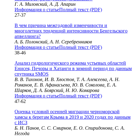
Г. А. Миловский, А. Д. Апарин
Информация о статье
Полный текст (PDF)
27-37
В чем причина межгодовой изменчивости и
многолетних тенденций интенсивности Бенгельского
апвеллинга?
А. Б. Полонский, А. Н. Серебренников
Информация о статье
Полный текст (PDF)
38-46
Анализ гидрологического режима устьевых областей
Енисея, Печоры и Хатанги в зимний период по данным
спутника SMOS
В. В. Тихонов, И. В. Хвостов, Т. А. Алексеева, А. Н.
Романов, Е. В. Афанасьева, Ю. В. Соколова, Е. А.
Шарков, Д. А. Боярский, Н. Ю. Комарова
Информация о статье
Полный текст (PDF)
47-62
Оценка условий осенней миграции черноморской
хамсы к берегам Крыма в 2019 и 2020 годах по данным
с ИСЗ
Б. Н. Панов, С. С. Смирнов, Е. О. Спиридонова, С. А.
Негода