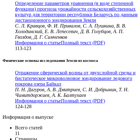
Определение параметров уравнения (в виде степенной
функции) прогноза урожайности сельскохозяйственных
культур для территории республики Беларусь по данным
дистанционного зондирования Земли
С. Л. Кравцов, Ф. И. Привалов, С. А. Пушкина, В. В.
Холодинский, Е. В. Лепесевич, Д. В. Голубцов, А. П.
Гвоздов, Д. Г. Симченков
Информация о статье
Полный текст (PDF)
113-123
Физические основы исследования Земли из космоса
Отражение сферической волны от двухслойной среды и
бистатическое микроволновое зондирование ледового
покрова озера Байкал
П. Н. Дагуров, А. В. Дмитриев, С. И. Добрынин, Т. Н.
Чимитдоржиев, А. К. Балтухаев
Информация о статье
Полный текст (PDF)
124-128
Информация о выпуске
Всего статей
11
Страницы