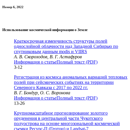
Номер 6, 2022
Использование космической информации о Земле
Краткосрочная изменчивость структуры полей
однослойной облачности над Западной Сибирью по
спутниковым данным modis и VIIRS
А. В. Скороходов, В. Г. Астафуров
Информация о статье
Полный текст (PDF)
3-12
Регистрация из космоса аномальных вариаций тепловых
полей при сейсмических событиях на территории
Северного Кавказа с 2017 по 2022 гг.
В. Г. Бондур, О. С. Воронова
Информация о статье
Полный текст (PDF)
13-26
Крупномасштабное прогнозирование золотого
оруденения в центральной части Чукотского
полуострова на основе многозональной космической
съемки Ресурс-П (Геотон) и Landsat-7