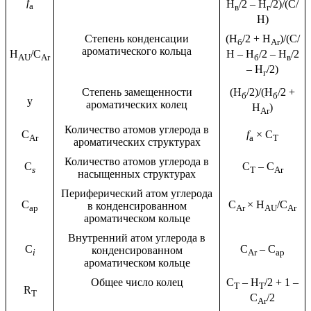
f
H
/2 – H
/2)/(С/
a
в
г
Н)
Степень конденсации
(H
/2 + H
)/(С/
б
Ar
ароматического кольца
H
/C
Н – H
/2 – H
/2
AU
Ar
б
в
– H
/2)
г
Степень замещенности
(H
/2)/(H
/2 +
б
б
у
ароматических колец
H
)
Ar
Количество атомов углерода в
C
f
× C
Ar
a
T
ароматических структурах
Количество атомов углерода в
C
C
– C
s
T
Ar
насыщенных структурах
Периферический атом углерода
C
C
×
H
/C
в конденсированном
ap
Ar
AU
Ar
ароматическом кольце
Внутренний атом углерода в
C
C
– C
конденсированном
i
Ar
ap
ароматическом кольце
Общее число колец
C
– H
/2 + 1 –
T
T
R
T
C
/2
Ar