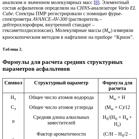
анализом и значением молекулярных масс [
8
]. Элементный
состав асфальтенов определяли на
CHNS
-анализаторе
Vario EL
Сube
. Спектры ПМР регистрировали с помощью фурье-
спектрометра
AVANCE-AV-300
(растворитель –
дейтерохлороформ, внутренний стандарт –
гексаметилдисилоксан). Молекулярные массы (
M
) измеряли
w
криоскопическим методом в нафталине на приборе
“
Крион”.
Таблица 2.
Формулы для расчета средних структурных
параметров асфальтенов
Символ
Структурный параметр
Формула для
расчета
H
Общее число атомов водорода
M
× H
т
w
C
Общее число атомов углерода
(M
× C)/12
т
w
Средняя длина алкильных
H
/(H
+ H
+
б
б
в
n
заместителей
H
)
г
Фактор ароматичности
(С/Н – H
/2 –
б