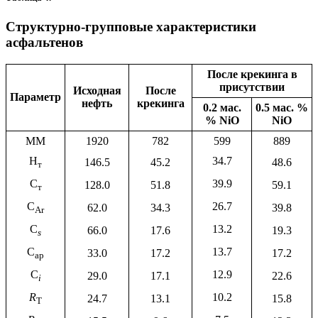
Структурно-групповые характеристики
асфальтенов
После крекинга в
присутствии
Исходная
После
Параметр
нефть
крекинга
0.2 мас.
0.5 мас. %
% NiO
NiO
ММ
1920
782
599
889
H
34.7
146.5
45.2
48.6
т
C
39.9
128.0
51.8
59.1
т
C
26.7
62.0
34.3
39.8
Ar
C
13.2
66.0
17.6
19.3
s
C
13.7
33.0
17.2
17.2
ap
C
12.9
29.0
17.1
22.6
i
R
10.2
24.7
13.1
15.8
T