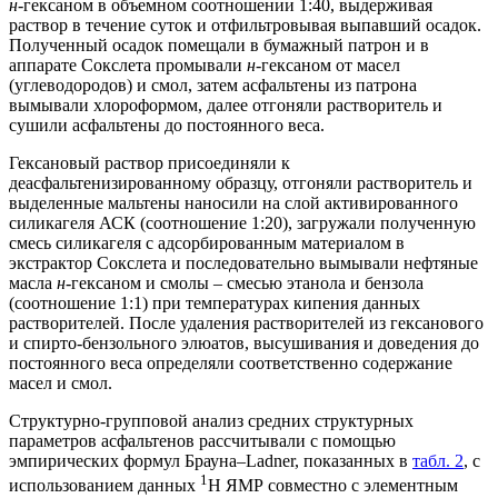
н
-гексаном в объемном соотношении 1:40, выдерживая
раствор в течение суток и отфильтровывая выпавший осадок.
Полученный осадок помещали в бумажный патрон и в
аппарате Сокслета промывали
н
-гексаном от масел
(углеводородов) и смол, затем асфальтены из патрона
вымывали хлороформом, далее отгоняли растворитель и
сушили асфальтены до постоянного веса.
Гексановый раствор присоединяли к
деасфальтенизированному образцу, отгоняли растворитель и
выделенные мальтены наносили на слой активированного
силикагеля АСК (соотношение 1:20), загружали полученную
смесь силикагеля с адсорбированным материалом в
экстрактор Сокслета и последовательно вымывали нефтяные
масла
н
-гексаном и смолы – смесью этанола и бензола
(соотношение 1:1) при температурах кипения данных
растворителей. После удаления растворителей из гексанового
и спирто-бензольного элюатов, высушивания и доведения до
постоянного веса определяли соответственно содержание
масел и смол.
Структурно-групповой анализ средних структурных
параметров асфальтенов рассчитывали с помощью
эмпирических формул Брауна–Ladner, показанных в
табл. 2
, с
1
использованием данных
H ЯМР совместно с элементным