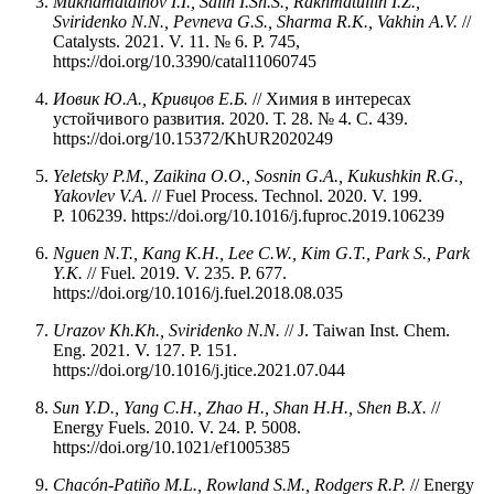
Mukhamatdinov I.I., Salih I.Sh.S., Rakhmatullin I.Z.,
Sviridenko N.N., Pevneva G.S., Sharma R.K., Vakhin A.V.
//
Catalysts. 2021. V. 11. № 6. P. 745,
https://doi.org/10.3390/catal11060745
Иовик Ю.А., Кривцов Е.Б.
// Химия в интересах
устойчивого развития. 2020. Т. 28. № 4. С. 439.
https://doi.org/10.15372/KhUR2020249
Yeletsky P.M., Zaikina O.O., Sosnin G.A., Kukushkin R.G.,
Yakovlev V.A.
// Fuel Process. Technol. 2020. V. 199.
P. 106239. https://doi.org/10.1016/j.fuproc.2019.106239
Nguen N.T., Kang K.H., Lee C.W., Kim G.T., Park S., Park
Y.K.
// Fuel. 2019. V. 235. P. 677.
https://doi.org/10.1016/j.fuel.2018.08.035
Urazov Kh.Kh., Sviridenko N.N.
// J. Taiwan Inst. Chem.
Eng. 2021. V. 127. P. 151.
https://doi.org/10.1016/j.jtice.2021.07.044
Sun Y.D., Yang C.H., Zhao H., Shan H.H., Shen B.X.
//
Energy Fuels. 2010. V. 24. P. 5008.
https://doi.org/10.1021/ef1005385
Chacón-Patiño M.L., Rowland S.M., Rodgers R.P.
// Energy