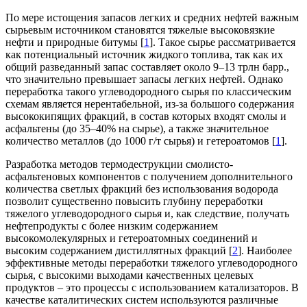
По мере истощения запасов легких и средних нефтей важным
сырьевым источником становятся тяжелые высоковязкие
нефти и природные битумы [
1
]. Такое сырье рассматривается
как потенциальный источник жидкого топлива, так как их
общий разведанный запас составляет около 9–13 трлн барр.,
что значительно превышает запасы легких нефтей. Однако
переработка такого углеводородного сырья по классическим
схемам является нерентабельной, из-за большого содержания
высококипящих фракций, в состав которых входят смолы и
асфальтены (до 35–40% на сырье), а также значительное
количество металлов (до 1000 г/т сырья) и гетероатомов [
1
].
Разработка методов термодеструкции смолисто-
асфальтеновых компонентов с получением дополнительного
количества светлых фракций без использования водорода
позволит существенно повысить глубину переработки
тяжелого углеводородного сырья и, как следствие, получать
нефтепродукты с более низким содержанием
высокомолекулярных и гетероатомных соединений и
высоким содержанием дистиллятных фракций [
2
]. Наиболее
эффективные методы переработки тяжелого углеводородного
сырья, с высокими выходами качественных целевых
продуктов – это процессы с использованием катализаторов. В
качестве каталитических систем используются различные