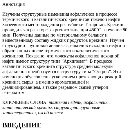
Аннотация
Изучены структурные изменения асфальтенов в процессе
термического и каталитического крекингов тяжелой нефти
Зюзеевского месторождения республики Татарстан. Крекинг
проводился в реакторе закрытого типа при 450°С в течение 80
мин. Получены данные по материальному балансу и
вещественному составу жидких продуктов крекинга. Изучен
структурно-групповой анализ асфальтенов исходной нефти и
образованных после термического и каталитического
крекингов. Показано, что молекулы асфальтенов исходной
нефти имеют структуру типа “Архипелаг”. В процессе
каталитического крекинга структура средней молекулы
асфальтенов преобразуется в структуру типа “Остров”. Эти
изменения обусловлены ускорением протекающих реакций
крекинга сырья, а именно ароматизацией и
деалкилированием, а также разрывом связей углерод–
гетероатом.
КЛЮЧЕВЫЕ СЛОВА
:
тяжелая нефть
,
асфальтены
,
каталитический крекинг
,
структурно-групповые
характеристики
,
оксид никеля
ВВЕДЕНИЕ