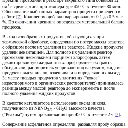
Крекинг проводили в реакторе закрытого типа объемом 12
3
см
в среде аргона при температуре 450°С в течение 80 мин.
Обоснование выбранных параметров процесса приведено в
работе [
7
]. Количество добавки варьировали от 0.1 до 0.5 мас.
%. По окончании крекинга определялся материальный баланс
процесса.
Выход газообразных продуктов, образующихся при
термической обработке, определяли по потере массы реактора
с образцом после их удаления из реактора. Жидкие продукты
удаляли декантацией. Для полного их удаления реактор
промывали несколькими порциями хлороформа. Затем
декантированную жидкость и хлороформные экстракты
объединяли, растворитель упаривали под вакуумом, жидкие
продукты высушивали, взвешивали и определяли их выход.
За массу твердых продуктов уплотнения (“кокса”,
нерастворимого в органических растворителях) принималась
разница между массой реактора до эксперимента и после
полного удаления жидких продуктов.
В качестве катализатора использовали оксид никеля,
полученного из Ni(NO
)
· 6H
O высокого качества
3
2
2
(“Реахим”) путем прокаливания при 450°C в течение 2 ч [
7
].
Содержание асфальтенов определяли, разбавляя пробу образца