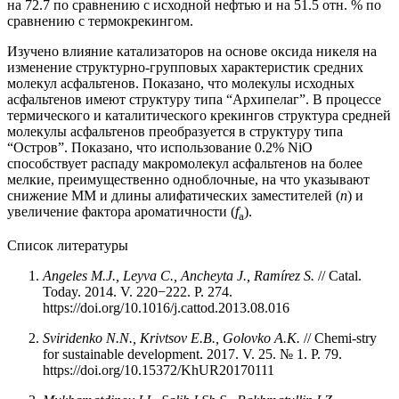
на 72.7 по сравнению с исходной нефтью и на 51.5 отн. % по
сравнению с термокрекингом.
Изучено влияние катализаторов на основе оксида никеля на
изменение структурно-групповых характеристик средних
молекул асфальтенов. Показано, что молекулы исходных
асфальтенов имеют структуру типа “Архипелаг”. В процессе
термического и каталитического крекингов структура средней
молекулы асфальтенов преобразуется в структуру типа
“Остров”. Показано, что использование 0.2% NiO
способствует распаду макромолекул асфальтенов на более
мелкие, преимущественно одноблочные, на что указывают
снижение ММ и длины алифатических заместителей (
n
) и
увеличение фактора ароматичности (
f
).
a
Список литературы
Angeles
M.J.,
Leyva
C.,
Ancheyta
J.,
Ramírez
S.
// Catal.
Today. 2014. V. 220−222. P. 274.
https://doi.org/10.1016/j.cattod.2013.08.016
Sviridenko N.N., Krivtsov E.B., Golovko A.K.
// Chemi-stry
for sustainable development. 2017. V. 25. № 1. P. 79.
https://doi.org/10.15372/KhUR20170111