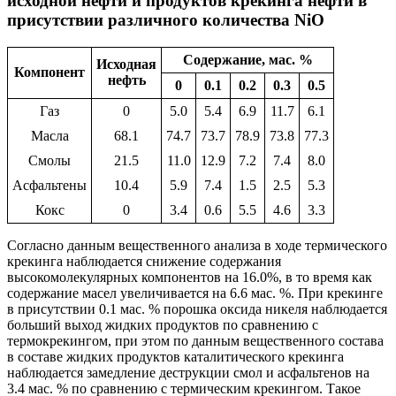
исходной нефти и продуктов крекинга нефти в
присутствии различного количества NiO
Содержание, мас. %
Исходная
Компонент
нефть
0
0.1
0.2
0.3
0.5
Газ
0
5.0
5.4
6.9
11.7
6.1
Масла
68.1
74.7
73.7
78.9
73.8
77.3
Смолы
21.5
11.0
12.9
7.2
7.4
8.0
Асфальтены
10.4
5.9
7.4
1.5
2.5
5.3
Кокс
0
3.4
0.6
5.5
4.6
3.3
Согласно данным вещественного анализа в ходе термического
крекинга наблюдается снижение содержания
высокомолекулярных компонентов на 16.0%, в то время как
содержание масел увеличивается на 6.6 мас. %. При крекинге
в присутствии 0.1 мас. % порошка оксида никеля наблюдается
больший выход жидких продуктов по сравнению с
термокрекингом, при этом по данным вещественного состава
в составе жидких продуктов каталитического крекинга
наблюдается замедление деструкции смол и асфальтенов на
3.4 мас. % по сравнению с термическим крекингом. Такое