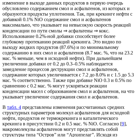
изменение в выходе данных продуктов в первую очередь
обусловлено содержанием смол и асфальтенов, из которых и
образуются продукты уплотнения. Так, при крекинге нефти с
добавкой 0.1% NiO содержание смол и асфальтенов
максимально, что указывает на невысокую скорость реакций
конденсации по пути смолы ⇒ асфальтены ⇒ кокс.
Использование 0.2%-ной добавки способствует более
глубокому протеканию реакций крекинга. Это видно по
выходу жидких продуктов (87.6%) и по минимальному
содержанию в них смол и асфальтенов (8.7 мас. %, что на 23.2
мас. % меньше, чем в исходной нефти). При дальнейшем
увеличении добавки от 0.2 до 0.3–0.5% наблюдается
замедление процессов деструкции смол и асфальтенов,
содержание которых увеличивается с 7.2 до 8.0% и с 1.5 до 5.3
мас. % соответственно. Также при добавке NiO 0.3 и 0.5% по
сравнению с 0.2 мас. % могут ускоряться реакции
конденсации масел с образованием смол и асфальтенов, на что
указывает увеличение содержания смол и асфальтенов.
В
табл. 4
представлены изменения рассчитанных средних
структурных параметров молекул асфальтенов для исходной
нефти, продуктов ее термокрекинга и каталитического
крекинга в присутствии 0.2 и 0.5 мас. % NiO. Согласно [
9
],
макромолекулы асфальтенов могут представлять собой
структуры типа “Остров” или “Архипелаг”. Исходя из