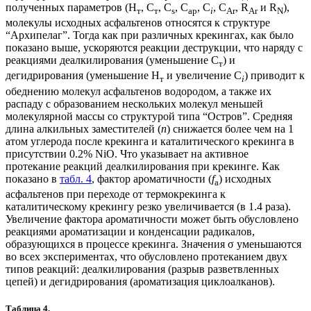
полученных параметров (H
, C
, C
, C
, C
, C
, R
и R
),
т
т
s
ap
i
Ar
Ar
N
молекулы исходных асфальтенов относятся к структуре
“Архипелаг”. Тогда как при различных крекингах, как было
показано выше, ускоряются реакции деструкции, что наряду с
реакциями деалкилирования (уменьшение С
) и
т
дегидрирования (уменьшение Н
и увеличение С
) приводит к
т
i
обеднению молекул асфальтенов водородом, а также их
распаду с образованием нескольких молекул меньшей
молекулярной массы со структурой типа “Остров”. Средняя
длина алкильных заместителей (
n
) снижается более чем на 1
атом углерода после крекинга и каталитического крекинга в
присутствии 0.2% NiO. Что указывает на активное
протекание реакций деалкилирования при крекинге. Как
показано в
табл. 4
, фактор ароматичности (
f
) исходных
a
асфальтенов при переходе от термокрекинга к
каталитическому крекингу резко увеличивается (в 1.4 раза).
Увеличение фактора ароматичности может быть обусловлено
реакциями ароматизации и конденсации радикалов,
образующихся в процессе крекинга. Значения σ уменьшаются
во всех экспериментах, что обусловлено протеканием двух
типов реакций: деалкилирования (разрыв разветвленных
цепей) и дегидрирования (ароматизация циклоалканов).
Таблица 4.