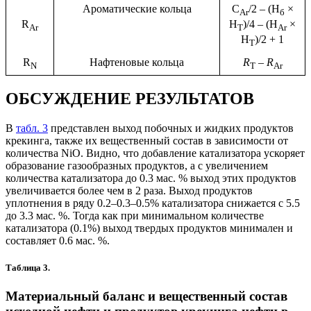
Ароматические кольца
C
/2 – (H
×
Ar
б
R
H
)/4 – (H
×
Ar
T
Ar
H
)/2 + 1
T
R
Нафтеновые кольца
R
–
R
N
T
Ar
ОБСУЖДЕНИЕ РЕЗУЛЬТАТОВ
В
табл. 3
представлен выход побочных и жидких продуктов
крекинга, также их вещественный состав в зависимости от
количества NiO. Видно, что добавление катализатора ускоряет
образование газообразных продуктов, а с увеличением
количества катализатора до 0.3 мас. % выход этих продуктов
увеличивается более чем в 2 раза. Выход продуктов
уплотнения в ряду 0.2–0.3–0.5% катализатора снижается с 5.5
до 3.3 мас. %. Тогда как при минимальном количестве
катализатора (0.1%) выход твердых продуктов минимален и
составляет 0.6 мас. %.
Таблица 3.
Материальный баланс и вещественный состав