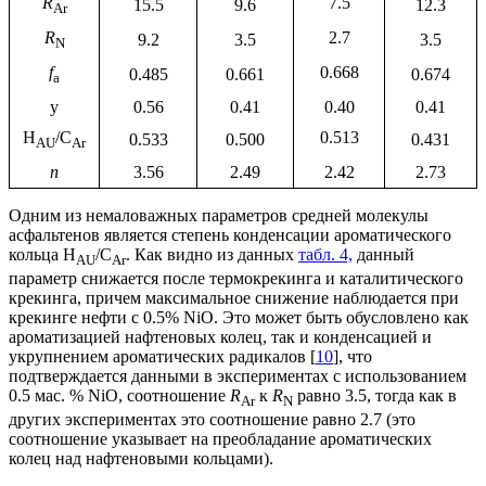
R
7.5
15.5
9.6
12.3
Ar
R
2.7
9.2
3.5
3.5
N
f
0.668
0.485
0.661
0.674
a
у
0.56
0.41
0.40
0.41
H
/C
0.513
0.533
0.500
0.431
AU
Ar
n
3.56
2.49
2.42
2.73
Одним из немаловажных параметров средней молекулы
асфальтенов является степень конденсации ароматического
кольца H
/C
. Как видно из данных
табл. 4,
данный
AU
Ar
параметр снижается после термокрекинга и каталитического
крекинга, причем максимальное снижение наблюдается при
крекинге нефти с 0.5% NiO. Это может быть обусловлено как
ароматизацией нафтеновых колец, так и конденсацией и
укрупнением ароматических радикалов [
10
], что
подтверждается данными в экспериментах с использованием
0.5 мас. % NiO, соотношение
R
к
R
равно 3.5, тогда как в
Ar
N
других экспериментах это соотношение равно 2.7 (это
соотношение указывает на преобладание ароматических
колец над нафтеновыми кольцами).