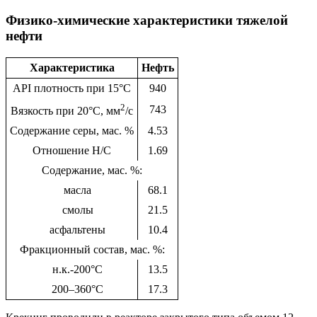
Физико-химические характеристики тяжелой
нефти
Характеристика
Нефть
API плотность при 15°C
940
2
743
Вязкость при 20°C, мм
/с
Содержание серы, мас. %
4.53
Отношение Н/C
1.69
Содержание, мас. %:
масла
68.1
смолы
21.5
асфальтены
10.4
Фракционный состав, мас. %:
н.к.-200°C
13.5
200–360°C
17.3