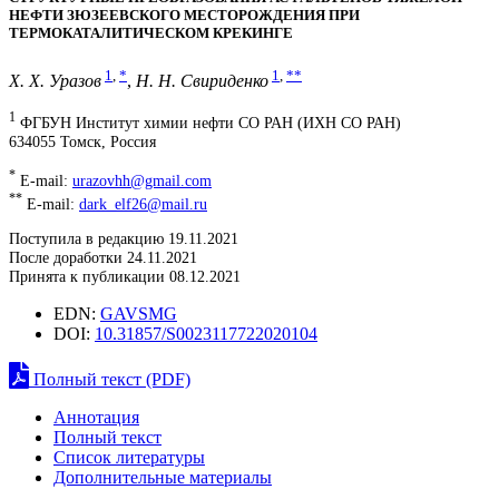
НЕФТИ ЗЮЗЕЕВСКОГО МЕСТОРОЖДЕНИЯ ПРИ
ТЕРМОКАТАЛИТИЧЕСКОМ КРЕКИНГЕ
1
,
*
1
,
**
Х. Х. Уразов
,
Н. Н. Свириденко
1
ФГБУН Институт химии нефти СО РАН (ИХН СО РАН)
634055 Томск, Россия
*
E-mail:
urazovhh@gmail.com
**
E-mail:
dark_elf26@mail.ru
Поступила в редакцию 19.11.2021
После доработки 24.11.2021
Принята к публикации 08.12.2021
EDN:
GAVSMG
DOI:
10.31857/S0023117722020104
Полный текст (PDF)
Аннотация
Полный текст
Список литературы
Дополнительные материалы