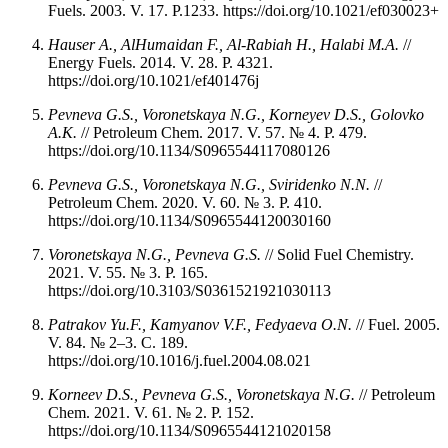
Fuels. 2003. V. 17. P.1233. https://doi.org/10.1021/ef030023+
Hauser A., AlHumaidan F., Al-Rabiah H., Halabi M.A.
//
Energy Fuels. 2014. V. 28. P. 4321.
https://doi.org/10.1021/ef401476j
Pevneva
G.S.,
Voronetskaya
N.G.,
Korneyev
D.S.,
Golovko
A.K.
// Petroleum Chem. 2017. V. 57. № 4. P. 479.
https://doi.org/10.1134/S0965544117080126
Pevneva
G.S.,
Voronetskaya
N.G.,
Sviridenko
N.N.
//
Petroleum Chem. 2020. V. 60. № 3. P. 410.
https://doi.org/10.1134/S0965544120030160
Voronetskaya N.G., Pevneva G.S.
// Solid Fuel Chemistry.
2021. V. 55. № 3. P. 165.
https://doi.org/10.3103/S0361521921030113
Patrakov
Yu.F.,
Kamyanov
V.F.,
Fedyaeva
O.N.
// Fuel. 2005.
V. 84. № 2–3. C. 189.
https://doi.org/10.1016/j.fuel.2004.08.021
Korneev D.S., Pevneva G.S., Voronetskaya N.G.
// Petroleum
Chem. 2021. V. 61. № 2. P. 152.
https://doi.org/10.1134/S0965544121020158