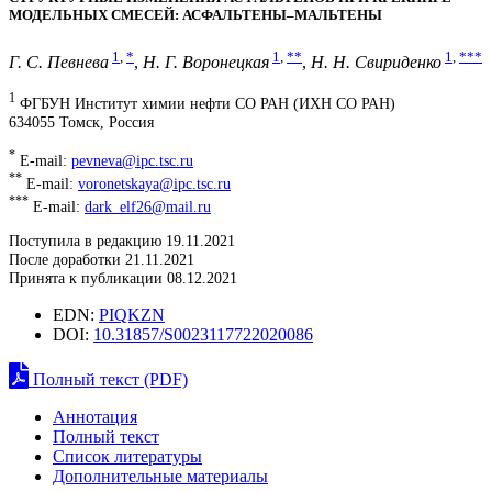
МОДЕЛЬНЫХ СМЕСЕЙ: АСФАЛЬТЕНЫ–МАЛЬТЕНЫ
1
,
*
1
,
**
1
,
***
Г. С. Певнева
,
Н. Г. Воронецкая
,
Н. Н. Свириденко
1
ФГБУН Институт химии нефти СО РАН (ИХН СО РАН)
634055 Томск, Россия
*
E-mail:
pevneva@ipc.tsc.ru
**
E-mail:
voronetskaya@ipc.tsc.ru
***
E-mail:
dark_elf26@mail.ru
Поступила в редакцию 19.11.2021
После доработки 21.11.2021
Принята к публикации 08.12.2021
EDN:
PIQKZN
DOI:
10.31857/S0023117722020086
Полный текст (PDF)
Аннотация
Полный текст
Список литературы
Дополнительные материалы