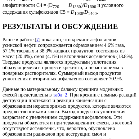
алифатичности С4 = (D
+ +
D
)/
D
и условного
720
1380
1600
содержания сульфоксидов C5 =
D
/
D
.
1030
1460
РЕЗУЛЬТАТЫ И ОБСУЖДЕНИЕ
Ранее в работе [
7
] показано, что крекинг асфальтенов
усинской нефти сопровождается образованием 4.6% газа,
57.1% твердых и 38.3% жидких продуктов, состоящих из
масел (20.4%), смол (4.1%) и вторичных асфальтенов (13.8%).
Твердые продукты являются продуктами уплотнения,
образующимися в процессе крекинга, и нерастворимы в
полярных растворителях. Суммарный выход продуктов
уплотнения и вторичных асфальтенов составляет 70.9%.
Данные по материальному балансу крекинга модельных
смесей представлены в
табл. 2
. При крекинге помимо реакций
деструкции протекают и реакции конденсации с
образованием нерастворимых продуктов, которые являются
предшественниками кокса. Выход продуктов уплотнения
возрастает с увеличением содержания асфальтенов. Эти
продукты образуются и при термокрекинге смеси, в которой
отсутствуют асфальтены, что, вероятно, обусловлено
образованием радикалов при деструкции смол и