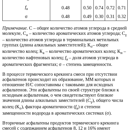
f
0.48
0.50
0.74
0.72
0.71
a
σ
0.48
0.49
0.30
0.31
0.32
Примечание.
С
–
общее количество атомов углерода в средней
молекуле, С
– количество ароматических атомов углерода; С
а
γ
–
количество атомов углерода в терминальных метильных
группах (длина алкильных заместителей); К
–
общее
о
количество колец; К
– количество ароматических колец; К
–
а
н
количество нафтеновых колец;
f
– доля атомов углерода в
a
ароматических фрагментах; σ
–
степень замещенности
.
В процессе термического крекинга смеси при отсутствии
асфальтенов происходит их образование, ММ которых и
отношение Н/С сопоставимы с таковыми для исходных
асфальтенов. Эти асфальтены по своей структуре близки к
исходным асфальтенам, о чем свидетельствуют близкие
значения длины алкильных заместителей (
С
), общего числа
γ
колец (К
), фактора ароматичности (
f
) и степени
о
a
замещенности водорода в ароматических системах (σ).
Вторичные асфальтены продуктов термического крекинга
смесей с содержанием асфальтенов 8, 12 и 16% имеют