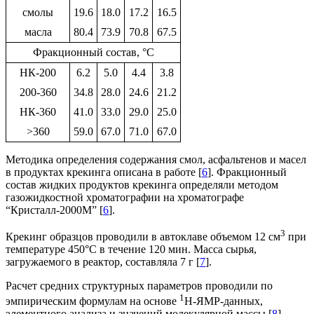
смолы
19.6
18.0
17.2
16.5
масла
80.4
73.9
70.8
67.5
Фракционный состав, °С
НК-200
6.2
5.0
4.4
3.8
200-360
34.8
28.0
24.6
21.2
НК-360
41.0
33.0
29.0
25.0
>360
59.0
67.0
71.0
67.0
Методика определения содержания смол, асфальтенов и масел
в продуктах крекинга описана в работе [
6
]. Фракционный
состав жидких продуктов крекинга определяли методом
газожидкостной хроматографии на хроматографе
“Кристалл-2000М” [
6
].
3
Крекинг образцов проводили в автоклаве объемом 12 см
при
температуре 450°С в течение 120 мин. Масса сырья,
загружаемого в реактор, составляла 7 г [
7
].
Расчет средних структурных параметров проводили по
1
эмпирическим формулам на основе
H-ЯМР-данных,
элементного анализа и значений молекулярной массы [
8
].