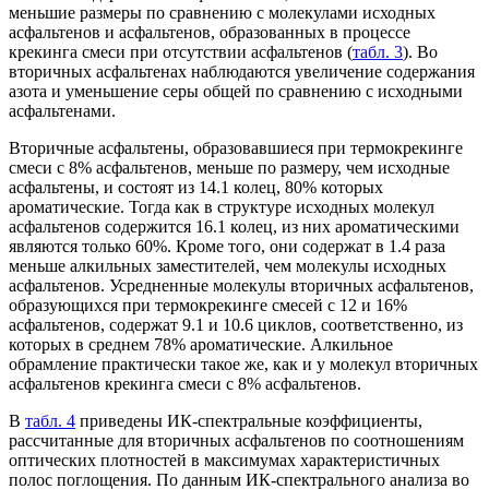
меньшие размеры по сравнению с молекулами исходных
асфальтенов и асфальтенов, образованных в процессе
крекинга смеси при отсутствии асфальтенов (
табл. 3
). Во
вторичных асфальтенах наблюдаются увеличение содержания
азота и уменьшение серы общей по сравнению с исходными
асфальтенами.
Вторичные асфальтены, образовавшиеся при термокрекинге
смеси c 8% асфальтенов, меньше по размеру, чем исходные
асфальтены, и состоят из 14.1 колец, 80% которых
ароматические. Тогда как в структуре исходных молекул
асфальтенов содержится 16.1 колец, из них ароматическими
являются только 60%. Кроме того, они содержат в 1.4 раза
меньше алкильных заместителей, чем молекулы исходных
асфальтенов. Усредненные молекулы вторичных асфальтенов,
образующихся при термокрекинге смесей с 12 и 16%
асфальтенов, содержат 9.1 и 10.6 циклов, соответственно, из
которых в среднем 78% ароматические. Алкильное
обрамление практически такое же, как и у молекул вторичных
асфальтенов крекинга смеси с 8% асфальтенов.
В
табл. 4
приведены ИК-спектральные коэффициенты,
рассчитанные для вторичных асфальтенов по соотношениям
оптических плотностей в максимумах характеристичных
полос поглощения. По данным ИК-спектрального анализа во