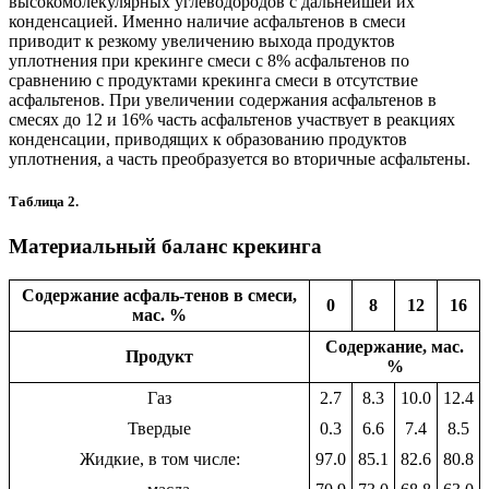
высокомолекулярных углеводородов с дальнейшей их
конденсацией. Именно наличие асфальтенов в смеси
приводит к резкому увеличению выхода продуктов
уплотнения при крекинге смеси с 8% асфальтенов по
сравнению с продуктами крекинга смеси в отсутствие
асфальтенов. При увеличении содержания асфальтенов в
смесях до 12 и 16% часть асфальтенов участвует в реакциях
конденсации, приводящих к образованию продуктов
уплотнения, а часть преобразуется во вторичные асфальтены.
Таблица 2.
Материальный баланс крекинга
Содержание асфаль-тенов в смеси,
0
8
12
16
мас. %
Cодержание, мас.
Продукт
%
Газ
2.7
8.3
10.0
12.4
Твердые
0.3
6.6
7.4
8.5
Жидкие, в том числе:
97.0
85.1
82.6
80.8