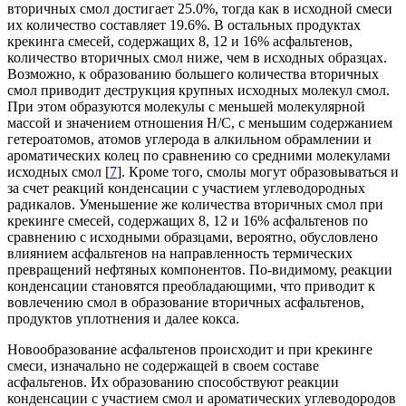
вторичных смол достигает 25.0%, тогда как в исходной смеси
их количество составляет 19.6%. В остальных продуктах
крекинга смесей, содержащих 8, 12 и 16% асфальтенов,
количество вторичных смол ниже, чем в исходных образцах.
Возможно, к образованию большего количества вторичных
смол приводит деструкция крупных исходных молекул смол.
При этом образуются молекулы с меньшей молекулярной
массой и значением отношения Н/С, с меньшим содержанием
гетероатомов, атомов углерода в алкильном обрамлении и
ароматических колец по сравнению со средними молекулами
исходных смол [
7
]. Кроме того, смолы могут образовываться и
за счет реакций конденсации с участием углеводородных
радикалов. Уменьшение же количества вторичных смол при
крекинге смесей, содержащих 8, 12 и 16% асфальтенов по
сравнению с исходными образцами, вероятно, обусловлено
влиянием асфальтенов на направленность термических
превращений нефтяных компонентов. По-видимому, реакции
конденсации становятся преобладающими, что приводит к
вовлечению смол в образование вторичных асфальтенов,
продуктов уплотнения и далее кокса.
Новообразование асфальтенов происходит и при крекинге
смеси, изначально не содержащей в своем составе
асфальтенов. Их образованию способствуют реакции
конденсации с участием смол и ароматических углеводородов