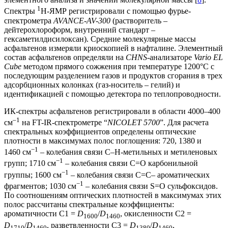
1
Спектры
H-ЯМР регистрировали с помощью фурье-
спектрометра
AVANCE-AV-300
(растворитель –
дейтерохлороформ, внутренний стандарт –
гексаметилдисилоксан). Средние молекулярные массы
асфальтенов измеряли криоскопией в нафталине. Элементный
состав асфальтенов определяли на
CHNS
-анализаторе
Vario EL
Сube
методом прямого сожжения при температуре 1200°С с
последующим разделением газов и продуктов сгорания в трех
адсорбционных колонках (газ-носитель – гелий) и
идентификацией с помощью детектора по теплопроводности.
ИК-спектры асфальтенов регистрировали в области 4000–400
–1
см
на FT-IR-спектрометре “
NICOLET 5700
”. Для расчета
спектральных коэффициентов определены оптические
плотности в максимумах полос поглощения: 720, 1380 и
−1
1460 см
– колебания связи С–Н-метильных и метиленовых
−1
групп; 1710 см
– колебания связи С=О карбонильной
−1
группы; 1600 см
– колебания связи С=С– ароматических
−1
фрагментов; 1030 см
– колебания связи S=O сульфоксидов.
По соотношениям оптических плотностей в максимумах этих
полос рассчитаны спектральные коэффициенты:
ароматичности С1 =
D
/
D
, окисленности С2 =
1600
1460
D
/
D
, разветвленности С3 =
D
/
D
,
1710
1460
1380
1460