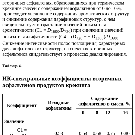
вторичных асфальтенах, образовавшихся при термическом
крекинге смесей с содержанием асфальтенов от 0 до 16%,
происходит увеличение содержания ароматических структур
и снижение содержания парафиновых структур, о чем
свидетельствует возрастание значений показателя
ароматичности (С1 =
D
/
D
) при снижении значений
1600
720
показателя алифатичности (C4 = (
D
+ +
D
)/
D
.
720
1380
1600
Снижение интенсивности полос поглощения, характерных
для алифатических структур, на спектрах вторичных
асфальтенов свидетельствует о процессах деалкилирования.
Таблица 4.
ИК-спектральные коэффициенты вторичных
асфальтенов продуктов крекинга
Содержание
Исходные
асфальтенов в смеси, %
Коэффициент
асфальтены
0
8
12
16
Значение
C1 =
0.53
0.54
0.68
0.75
0.80