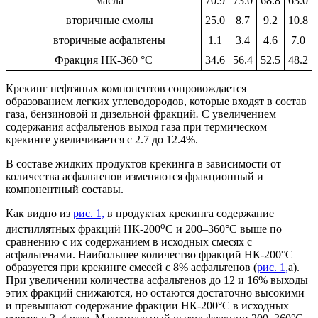
масла
70.9
73.0
68.8
63.0
вторичные смолы
25.0
8.7
9.2
10.8
вторичные асфальтены
1.1
3.4
4.6
7.0
Фракция НК-360 °С
34.6
56.4
52.5
48.2
Крекинг нефтяных компонентов сопровождается
образованием легких углеводородов, которые входят в состав
газа, бензиновой и дизельной фракций
.
С увеличением
содержания асфальтенов выход газа при термическом
крекинге увеличивается с 2.7 до 12.4%.
В составе жидких продуктов крекинга в зависимости от
количества асфальтенов изменяются фракционный и
компонентный составы.
Как видно из
рис. 1,
в продуктах крекинга содержание
о
дистиллятных фракций НК-200
С и 200–360°С выше по
сравнению с их содержанием в исходных смесях с
асфальтенами. Наибольшее количество фракций НК-200°С
образуется при крекинге смесей с 8% асфальтенов (
рис. 1,
а).
При увеличении количества асфальтенов до 12 и 16% выходы
этих фракций снижаются, но остаются достаточно высокими
и превышают содержание фракции НК-200°С в исходных