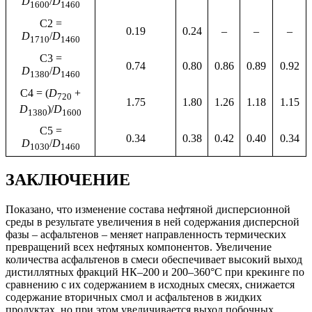
D
/
D
1600
1460
C2 =
0.19
0.24
–
–
–
D
/
D
1710
1460
C3 =
0.74
0.80
0.86
0.89
0.92
D
/
D
1380
1460
C4 = (
D
+
720
1.75
1.80
1.26
1.18
1.15
D
)/
D
1380
1600
C5 =
0.34
0.38
0.42
0.40
0.34
D
/
D
1030
1460
ЗАКЛЮЧЕНИЕ
Показано, что изменение состава нефтяной дисперсионной
среды в результате увеличения в ней содержания дисперсной
фазы – асфальтенов – меняет направленность термических
превращений всех нефтяных компонентов. Увеличение
количества асфальтенов в смеси обеспечивает высокий выход
дистиллятных фракций НК–200 и 200–360°С при крекинге по
сравнению с их содержанием в исходных смесях, снижается
содержание вторичных смол и асфальтенов в жидких
продуктах, но при этом увеличивается выход побочных