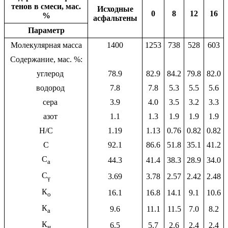
тенов в смеси, мас.
Исходные
0
8
12
16
%
асфальтены
Параметр
Молекулярная масса
1400
1253
738
528
603
Содержание, мас. %:
углерод
78.9
82.9
84.2
79.8
82.0
водород
7.8
7.8
5.3
5.5
5.6
сера
3.9
4.0
3.5
3.2
3.3
азот
1.1
1.3
1.9
1.9
1.9
H/C
1.19
1.13
0.76
0.82
0.82
С
92.1
86.6
51.8
35.1
41.2
C
44.3
41.4
38.3
28.9
34.0
а
С
3.69
3.78
2.57
2.42
2.48
γ
К
16.1
16.8
14.1
9.1
10.6
о
К
9.6
11.1
11.5
7.0
8.2
а
К
6.5
5.7
2.6
2.4
2.4
н