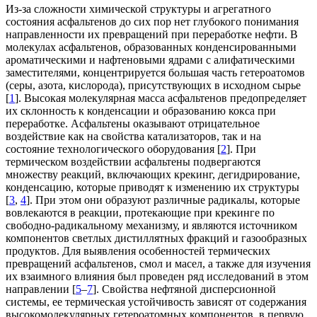
Из-за сложности химической структуры и агрегатного
состояния асфальтенов до сих пор нет глубокого понимания
направленности их превращений при переработке нефти. В
молекулах асфальтенов, образованных конденсированными
ароматическими и нафтеновыми ядрами c алифатическими
заместителями, концентрируется большая часть гетероатомов
(серы, азота, кислорода), присутствующих в исходном сырье
[
1
]. Высокая молекулярная масса асфальтенов предопределяет
их склонность к конденсации и образованию кокса при
переработке. Асфальтены оказывают отрицательное
воздействие как на свойства катализаторов, так и на
состояние технологического оборудования [
2
]. При
термическом воздействии асфальтены подвергаются
множеству реакций, включающих крекинг, дегидрирование,
конденсацию, которые приводят к изменению их структуры
[
3
,
4
]. При этом они образуют различные радикалы, которые
вовлекаются в реакции, протекающие при крекинге по
свободно-радикальному механизму, и являются источником
компонентов светлых дистиллятных фракций и газообразных
продуктов. Для выявления особенностей термических
превращений асфальтенов, смол и масел, а также для изучения
их взаимного влияния был проведен ряд исследований в этом
направлении [
5
–
7
]. Свойства нефтяной дисперсионной
системы, ее термическая устойчивость зависят от содержания
высокомолекулярных гетероатомных компонентов, в первую