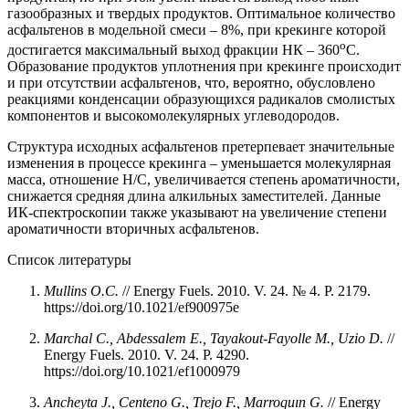
газообразных и твердых продуктов. Оптимальное количество
асфальтенов в модельной смеси – 8%, при крекинге которой
о
достигается максимальный выход фракции НК – 360
С.
Образование продуктов уплотнения при крекинге происходит
и при отсутствии асфальтенов, что, вероятно, обусловлено
реакциями конденсации образующихся радикалов смолистых
компонентов и высокомолекулярных углеводородов.
Структура исходных асфальтенов претерпевает значительные
изменения в процессе крекинга – уменьшается молекулярная
масса, отношение H/C, увеличивается степень ароматичности,
снижается средняя длина алкильных заместителей. Данные
ИК-спектроскопии также указывают на увеличение степени
ароматичности вторичных асфальтенов.
Список литературы
Mullins O.C.
// Energy Fuels. 2010. V. 24. № 4. P. 2179.
https://doi.org/10.1021/ef900975e
Marchal C., Abdessalem E., Tayakout-Fayolle M., Uzio D.
//
Energy Fuels. 2010. V. 24. P. 4290.
https://doi.org/10.1021/ef1000979
Ancheyta J., Centeno G., Trejo F., Marroquın G.
// Energy