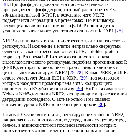
[
8
]. При фосфорилировании эта последовательность
превращается в фосфодегрон, который распознается E3-
убиквитинлигазой β-TrCP, в результате чего NRF2
подвергается деградации в протеасомах. По-видимому,
регуляция активности с помощью β-TrCP происходит в
условиях значительного угнетения активности KEAP1 [
25
].
NRF2 активируется также при стрессе эндоплазматического
ретикулума. Накопление в клетке неправильно свернутых
белков вызывает стрессовый ответ (UPR, unfolded protein
response). Во время UPR-ответа активируется киназа
эндоплазматического ретикулума, подобная протеинкиназе R
(PERK), которая останавливает трансляцию и клеточный
цикл, а также активирует NRF2 [
26
–
28
]. Кроме PERK, в UPR-
ответе участвуют белки IRE1 и XBP1 [
29
], под контролем
которых находится промотор гена
Hrd1
, кодирующего
одноименную E3-убиквитинлигазу [
30
]. Hrd1 связывается с
Neh4- и Neh5-доменами NRF2, что приводит к протеасомной
деградации последнего. С активностью Hrd1 связано
снижение уровня NRF2 в печени при циррозе [
30
].
Помимо Е3-убиквитинлигаз, регулирующих уровень NRF2,
направляя его на протеасомную деградацию, существует ряд
белков, в аминокислотной последовательности которых
присутствуют мотивы, идентичные или напоминающие