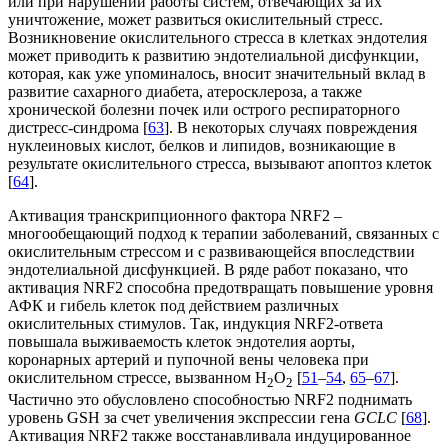
или при нарушении работы систем, отвечающих за их
уничтожение, может развиться окислительный стресс.
Возникновение окислительного стресса в клетках эндотелия
может приводить к развитию эндотелиальной дисфункции,
которая, как уже упоминалось, вносит значительный вклад в
развитие сахарного диабета, атеросклероза, а также
хронической болезни почек или острого респираторного
дистресс-синдрома [
63
]. В некоторых случаях повреждения
нуклеиновых кислот, белков и липидов, возникающие в
результате окислительного стресса, вызывают апоптоз клеток
[
64
].
Активация транскрипционного фактора NRF2 –
многообещающий подход к терапии заболеваний, связанных с
окислительным стрессом и с развивающейся впоследствии
эндотелиальной дисфункцией. В ряде работ показано, что
активация NRF2 способна предотвращать повышение уровня
АФК и гибель клеток под действием различных
окислительных стимулов. Так, индукция NRF2-ответа
повышала выживаемость клеток эндотелия аорты,
коронарных артерий и пупочной вены человека при
окислительном стрессе, вызванном H
O
[
51
–
54
,
65
–
67
].
2
2
Частично это обусловлено способностью NRF2 поднимать
уровень GSH за счет увеличения экспрессии гена
GCLC
[
68
].
Активация NRF2 также восстанавливала индуцированное