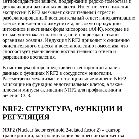
антиоксидантной защите, поддержании редокс-гомеостаза и
детоксикации различных веществ. Известно, что снижение
экспрессии NRF2 вызывает окислительный стресс и
разбалансированный воспалительный ответ: гиперактивацию
клеток врожденного иммунитета, высокую продукцию
цитокинов и активных форм кислорода (АФК), которые не
только уничтожают патогены, но и повреждают ткани
организма-хозяина. Индукция NRF2 приводит к снижению
окислительного стресса и восстановлению гомеостаза, что
способствует уменьшению воспалительного ответа и
разрешению воспаления.
В настоящем обзоре представлен всесторонний анализ
данных о функциях NRF2 в сосудистом эндотелии.
Рассмотрены механизмы и потенциальные мишени NRF2,
влияющие на функцию эндотелиальных клеток, а также
плюсы и минусы активации NRF2 для профилактики и
лечения ССЗ.
NRF2: СТРУКТУРА, ФУНКЦИИ И
РЕГУЛЯЦИЯ
NRF2 (Nuclear factor erythroid 2-related factor 2) – фактор
транскрипции, контролирующий экспрессию множества