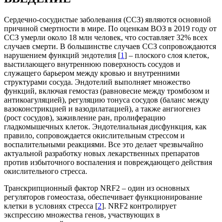
Сердечно-сосудистые заболевания (ССЗ) являются основной
причиной смертности в мире. По оценкам ВОЗ в 2019 году от
ССЗ умерли около 18 млн человек, что составляет 32% всех
случаев смерти. В большинстве случаев ССЗ сопровождаются
нарушением функций эндотелия [
1
] – плоского слоя клеток,
выстилающего внутреннюю поверхность сосудов и
служащего барьером между кровью и внутренними
структурами сосуда. Эндотелий выполняет множество
функций, включая гемостаз (равновесие между тромбозом и
антикоагуляцией), регуляцию тонуса сосудов (баланс между
вазоконстрикцией и вазодилатацией), а также ангиогенез
(рост сосудов), заживление ран, пролиферацию
гладкомышечных клеток. Эндотелиальная дисфункция, как
правило, сопровождается окислительным стрессом и
воспалительными реакциями. Все это делает чрезвычайно
актуальной разработку новых лекарственных препаратов
против избыточного воспаления и повреждающего действия
окислительного стресса.
Транскрипционный фактор NRF2 – один из основных
регуляторов гомеостаза, обеспечивает функционирование
клетки в условиях стресса [
2
]. NRF2 контролирует
экспрессию множества генов, участвующих в