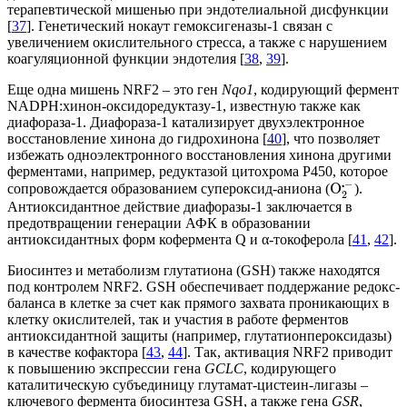
терапевтической мишенью при эндотелиальной дисфункции
[
37
]. Генетический нокаут гемоксигеназы-1 связан с
увеличением окислительного стресса, а также с нарушением
коагуляционной функции эндотелия [
38
,
39
].
Еще одна мишень NRF2 – это ген
Nqo1
, кодирующий фермент
NADPH:хинон-оксидоредуктазу-1, известную также как
диафораза-1. Диафораза-1 катализирует двухэлектронное
восстановление хинона до гидрохинона [
40
], что позволяет
избежать одноэлектронного восстановления хинона другими
ферментами, например, редуктазой цитохрома P450, которое
⋅
−
O
сопровождается образованием супероксид-аниона (
).
2
Антиоксидантное действие диафоразы-1 заключается в
предотвращении генерации АФК в образовании
антиоксидантных форм кофермента Q и α-токоферола [
41
,
42
].
Биосинтез и метаболизм глутатиона (GSH) также находятся
под контролем NRF2. GSH обеспечивает поддержание редокс-
баланса в клетке за счет как прямого захвата проникающих в
клетку окислителей, так и участия в работе ферментов
антиоксидантной защиты (например, глутатионпероксидазы)
в качестве кофактора [
43
,
44
]. Так, активация NRF2 приводит
к повышению экспрессии гена
GCLC
, кодирующего
каталитическую субъединицу глутамат-цистеин-лигазы –
ключевого фермента биосинтеза GSH, а также гена
GSR
,