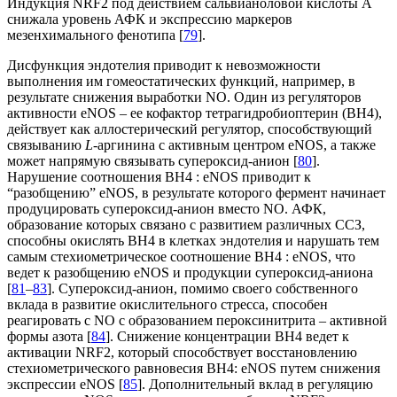
Индукция NRF2 под действием сальвианоловой кислоты А
снижала уровень АФК и экспрессию маркеров
мезенхимального фенотипа [
79
].
Дисфункция эндотелия приводит к невозможности
выполнения им гомеостатических функций, например, в
результате снижения выработки NO. Один из регуляторов
активности eNOS – ее кофактор тетрагидробиоптерин (BH4),
действует как аллостерический регулятор, способствующий
связыванию
L
-аргинина с активным центром eNOS, а также
может напрямую связывать супероксид-анион [
80
].
Нарушение соотношения BH4 : eNOS приводит к
“разобщению” eNOS, в результате которого фермент начинает
продуцировать супероксид-анион вместо NO. АФК,
образование которых связано с развитием различных ССЗ,
способны окислять BH4 в клетках эндотелия и нарушать тем
самым стехиометрическое соотношение BH4 : eNOS, что
ведет к разобщению eNOS и продукции супероксид-аниона
[
81
–
83
]. Супероксид-анион, помимо своего собственного
вклада в развитие окислительного стресса, способен
реагировать с NO с образованием пероксинитрита – активной
формы азота [
84
]. Снижение концентрации BH4 ведет к
активации NRF2, который способствует восстановлению
стехиометрического равновесия BH4: eNOS путем снижения
экспрессии eNOS [
85
]. Дополнительный вклад в регуляцию