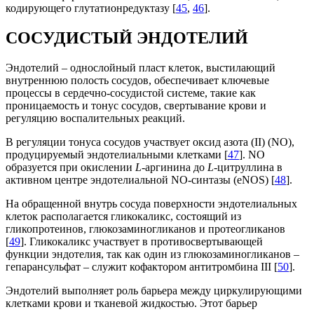
кодирующего глутатионредуктазу [
45
,
46
].
СОСУДИСТЫЙ ЭНДОТЕЛИЙ
Эндотелий – однослойный пласт клеток, выстилающий
внутреннюю полость сосудов, обеспечивает ключевые
процессы в сердечно-сосудистой системе, такие как
проницаемость и тонус сосудов, свертывание крови и
регуляцию воспалительных реакций.
В регуляции тонуса сосудов участвует оксид азота (II) (NO),
продуцируемый эндотелиальными клетками [
47
]. NO
образуется при окислении
L
-аргинина до
L
-цитруллина в
активном центре эндотелиальной NO-синтазы (eNOS) [
48
].
На обращенной внутрь сосуда поверхности эндотелиальных
клеток располагается гликокаликс, состоящий из
гликопротеинов, глюкозаминогликанов и протеогликанов
[
49
]. Гликокаликс участвует в противосвертывающей
функции эндотелия, так как один из глюкозаминогликанов –
гепарансульфат – служит кофактором антитромбина III [
50
].
Эндотелий выполняет роль барьера между циркулирующими
клетками крови и тканевой жидкостью. Этот барьер