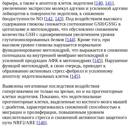
барьера, а также к апоптозу клеток эндотелия [
140
,
141
],
увеличению экспрессии молекул адгезии и усиленной адгезии
лейкоцитов к поверхности эндотелия, к снижению
биодоступности NO [
142
,
143
]. Под воздействием высокого
содержания глюкозы снижается соотношение GSH/GSSG в
цитоплазме и митохондриях, что обусловлено снижением
количества GSH с одновременным увеличением уровня
глутатионилированных белков [
144
]. Кроме того, при
высоком уровне глюкозы нарушается нормальное
функционирование митохондрий, что выражается в снижении
потенциала на внутренней мембране митохондрий и
усиленной продукции АФК в митохондриях [
145
]. Нарушение
функций митохондрий, в свою очередь, приводит к
образованию актиновых стресс-фибрилл и усиленному
апоптозу эндотелиальных клеток [
145
].
Выявлены негативные последствия воздействия
гипергликемии не только на зрелые, но и на прогениторные
клетки эндотелия. Показано, что эндотелиальные
прогениторные клетки, выделенные из костного мозга мышей
с диабетом, характеризовались сниженной способностью к
миграции и пролиферации, повышенным уровнем
окислительного стресса и сниженной активностью защитного
пути NRF2/ARE [
146
].