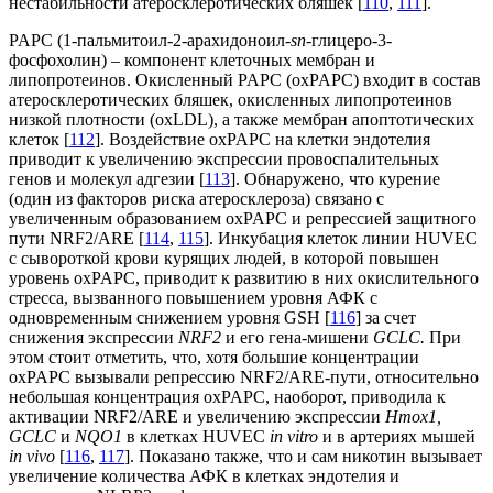
нестабильности атеросклеротических бляшек [
110
,
111
].
PAPC (1-пальмитоил-2-арахидоноил-
sn
-глицеро-3-
фосфохолин) – компонент клеточных мембран и
липопротеинов. Окисленный PAPC (oxPAPC) входит в состав
атеросклеротических бляшек, окисленных липопротеинов
низкой плотности (oxLDL), а также мембран апоптотических
клеток [
112
]. Воздействие oxPAPC на клетки эндотелия
приводит к увеличению экспрессии провоспалительных
генов и молекул адгезии [
113
]. Обнаружено, что курение
(один из факторов риска атеросклероза) связано с
увеличенным образованием oxPAPC и репрессией защитного
пути NRF2/ARE [
114
,
115
]. Инкубация клеток линии HUVEC
с сывороткой крови курящих людей, в которой повышен
уровень oxPAPC, приводит к развитию в них окислительного
стресса, вызванного повышением уровня АФК с
одновременным снижением уровня GSH [
116
] за счет
снижения экспрессии
NRF2
и его гена-мишени
GCLC.
При
этом стоит отметить, что, хотя большие концентрации
oxPAPC вызывали репрессию NRF2/ARE-пути, относительно
небольшая концентрация oxPAPC, наоборот, приводила к
активации NRF2/ARE и увеличению экспрессии
Hmox1,
GCLC
и
NQO1
в клетках HUVEC
in vitro
и в артериях мышей
in vivo
[
116
,
117
]. Показано также, что и сам никотин вызывает
увеличение количества АФК в клетках эндотелия и