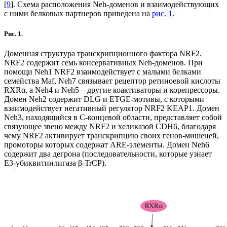
[
9
]. Схема расположения Neh-доменов и взаимодействующих
с ними белковых партнеров приведена на
рис. 1
.
Рис. 1.
Доменная структура транскрипционного фактора NRF2.
NRF2 содержит семь консервативных Neh-доменов. При
помощи Neh1 NRF2 взаимодействует с малыми белками
семейства Maf, Neh7 связывает рецептор ретиноевой кислоты
RXRα, а Neh4 и Neh5 – другие коактиваторы и корепрессоры.
Домен Neh2 содержит DLG и ETGE-мотивы, с которыми
взаимодействует негативный регулятор NRF2 KEAP1. Домен
Neh3, находящийся в C-концевой области, представляет собой
связующее звено между NRF2 и хеликазой CDH6, благодаря
чему NRF2 активирует транскрипцию своих генов-мишеней,
промоторы которых содержат ARE-элементы. Домен Neh6
содержит два дегрона (последовательности, которые узнает
Е3-убиквитинлигаза β-TrCP).