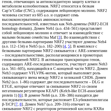
генов, отвечающих за антиоксидантную защиту клетки и
метаболизм ксенобиотиков. NRF2 относится к белкам
Cap’n’Collar (CNC), содержащим лейциновую молнию. NRF2
человека состоит из 605 а.о. и содержит семь
высококонсервативных аминокислотных
последовательностей, известных как Neh-домены (NRF2-ECH
homology domain). Домен Neh1 (а.о. 434–561) представляет
собой лейциновую молнию и отвечает за взаимодействие с
малыми белками семейства Maf [
3
]. Во взаимодействии с
другими белками-партнерами NRF2 участвуют домены Neh4
(а.о. 112–134) и Neh5 (а.о. 182–200) [
4
,
5
]. В комплексе с
белковыми партнерами NRF2 связывается с ARE-элементами
– последовательностями, располагающимися в промоторах
генов-мишеней NRF2. В активации транскрипции генов,
содержащих ARE-последовательности, участвует домен Neh3
(а.о. 561–605), находящийся в C-концевой части NRF2. Домен
Neh3 содержит VFLVPK-мотив, который выполняет роль
связывающего звена между NRF2 и хеликазой CHD6. Домен
Neh2 (а.о. 1–86) содержит две последовательности – DLG и
ETGE, которые отвечают за связывание NRF2 со своим
негативным регулятором KEAP1 (Kelch-like ECH-associated
protein 1) [
6
]. В домене Neh6 (а.о. 336–386) находятся две
последовательности, которые распознает E3-убиквитинлигаза
β-TrCP [
7
,
8
]. Домен Neh7 (а.о. 209–316) отвечает за
связывание NRF2 с рецептором ретиноевой кислоты RXRα