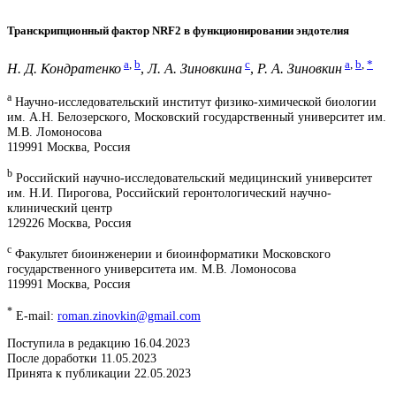
Транскрипционный фактор NRF2 в функционировании эндотелия
a
,
b
c
a
,
b
,
*
Н. Д. Кондратенко
,
Л. А. Зиновкина
,
Р. А. Зиновкин
a
Научно-исследовательский институт физико-химической биологии
им. А.Н. Белозерского, Московский государственный университет им.
М.В. Ломоносова
119991 Москва, Россия
b
Российский научно-исследовательский медицинский университет
им. Н.И. Пирогова, Российский геронтологический научно-
клинический центр
129226 Москва, Россия
c
Факультет биоинженерии и биоинформатики Московского
государственного университета им. М.В. Ломоносова
119991 Москва, Россия
*
E-mail:
roman.zinovkin@gmail.com
Поступила в редакцию 16.04.2023
После доработки 11.05.2023
Принята к публикации 22.05.2023