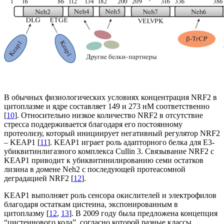
В обычных физиологических условиях концентрация NRF2 в
цитоплазме и ядре составляет 149 и 273 нМ соответственно
[
10
]. Относительно низкое количество NRF2 в отсутствие
стресса поддерживается благодаря его постоянному
протеолизу, который инициирует негативный регулятор NRF2
– KEAP1 [
11
]. KEAP1 играет роль адапторного белка для E3-
убиквитинлигазного комплекса Cullin 3. Связывание NRF2 с
KEAP1 приводит к убиквитинилированию семи остатков
лизина в домене Neh2 с последующей протеасомной
деградацией NRF2 [
12
].
KEAP1 выполняет роль сенсора окислителей и электрофилов
благодаря остаткам цистеина, экспонированным в
цитоплазму [
12
,
13
]. В 2009 году была предложена концепция
“цистеинового кода”, согласно которой разные классы