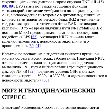
секреции цитокинов (фактора некроза опухоли TNF и IL-1ß)
[
88
,
89
]. LPS вызывают также нарушение функций
митохондрий: снижение мембранного потенциала и уровня
АТP, высвобождение цитохрома
c
в цитоплазму, снижение
количества антиапоптотического белка Bcl2 и увеличение
содержания проапоптотического белка BAK, активацию
каспазы-3. В то же время индукция пути NRF2/MafF/ARE с
помощью MitoQ предотвращала негативные последствия
воздействия LPS [
63
]. Активация NRF2 снижала также
адгезию лейкоцитов к поверхности эндотелия и его
проницаемость [
89
–
91
].
Избыточное воспаление в эндотелии считается причиной
многих острых и хронических заболеваний. Индукция NRF2-
ответа снижает воспалительную активацию эндотелия,
вызванную TNF, путем ингибирования транскрипционного
фактора NF-kB [
92
], поднимает уровень GSH в клетках,
снижает экспрессию
MCP-1
и
VCAM-1
и адгезию моноцитов к
поверхности эндотелия [
65
].
NRF2 И ГЕМОДИНАМИЧЕСКИЙ
СТРЕСС
Эндотелий кровеносных сосудов постоянно подвергается