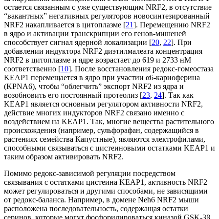
остается связанным с уже существующим NRF2, в отсутствие
“вакантных” негативных регуляторов новосинтезированный
NRF2 накапливается в цитоплазме [
21
]. Перемещению NRF2
в ядро и активации транскрипции его генов-мишеней
способствует сигнал ядерной локализации [
20
,
22
]. При
добавлении индуктора NRF2 диэтилмалеата концентрация
NRF2 в цитоплазме и ядре возрастает до 619 и 2733 нМ
соответственно [
10
]. После восстановления редокс-гомеостаза
KEAP1 перемещается в ядро при участии α6-кариоферина
(KPNA6), чтобы “облегчить” экспорт NRF2 из ядра и
возобновить его постоянный протеолиз [
23
,
24
]. Так как
KEAP1 является основным регулятором активности NRF2,
действие многих индукторов NRF2 связано именно с
воздействием на KEAP1. Так, многие вещества растительного
происхождения (например, сульфорафан, содержащийся в
растениях семейства Капустные), являются электрофилами,
способными связываться с цистеиновыми остатками KEAP1 и
таким образом активировать NRF2.
Помимо редокс-зависимой регуляции посредством
связывания с остатками цистеина KEAP1, активность NRF2
может регулироваться и другими способами, не зависящими
от редокс-баланса. Например, в домене Neh6 NRF2 мыши
расположена последовательность, содержащая остатки
серинов, которые могут фосфорилироваться киназой GSK-3β