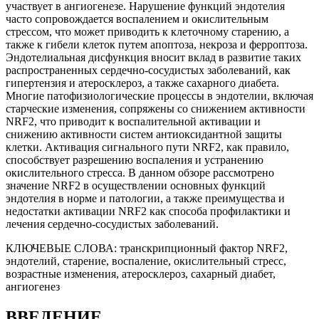
участвует в ангиогенезе. Нарушение функций эндотелия
часто сопровождается воспалением и окислительным
стрессом, что может приводить к клеточному старению, а
также к гибели клеток путем апоптоза, некроза и ферроптоза.
Эндотелиальная дисфункция вносит вклад в развитие таких
распространенных сердечно-сосудистых заболеваний, как
гипертензия и атеросклероз, а также сахарного диабета.
Многие патофизиологические процессы в эндотелии, включая
старческие изменения, сопряжены со снижением активности
NRF2, что приводит к воспалительной активации и
снижению активности систем антиоксидантной защиты
клетки. Активация сигнального пути NRF2, как правило,
способствует разрешению воспаления и устранению
окислительного стресса. В данном обзоре рассмотрено
значение NRF2 в осуществлении основных функций
эндотелия в норме и патологии, а также преимущества и
недостатки активации NRF2 как способа профилактики и
лечения сердечно-сосудистых заболеваний.
КЛЮЧЕВЫЕ СЛОВА:
транскрипционный фактор NRF2,
эндотелий, старение, воспаление, окислительный стресс,
возрастные изменения, атеросклероз, сахарный диабет,
ангиогенез
ВВЕДЕНИЕ