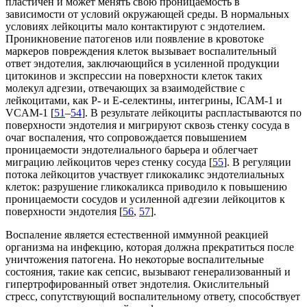
пластичен и может менять свою проницаемость в
зависимости от условий окружающей среды. В нормальных
условиях лейкоциты мало контактируют с эндотелием.
Проникновение патогенов или появление в кровотоке
маркеров повреждения клеток вызывает воспалительный
ответ эндотелия, заключающийся в усиленной продукции
цитокинов и экспрессии на поверхности клеток таких
молекул адгезии, отвечающих за взаимодействие с
лейкоцитами, как P- и E-селектины, интегрины, ICAM-1 и
VCAM-1 [
51
–
54
]. В результате лейкоциты распластываются по
поверхности эндотелия и мигрируют сквозь стенку сосуда в
очаг воспаления, что сопровождается повышением
проницаемости эндотелиального барьера и облегчает
миграцию лейкоцитов через стенку сосуда [
55
]. В регуляции
потока лейкоцитов участвует гликокаликс эндотелиальных
клеток: разрушение гликокаликса приводило к повышению
проницаемости сосудов и усиленной адгезии лейкоцитов к
поверхности эндотелия [
56
,
57
].
Воспаление является естественной иммунной реакцией
организма на инфекцию, которая должна прекратиться после
уничтожения патогена. Но некоторые воспалительные
состояния, такие как сепсис, вызывают генерализованный и
гипертрофированный ответ эндотелия. Окислительный
стресс, сопутствующий воспалительному ответу, способствует