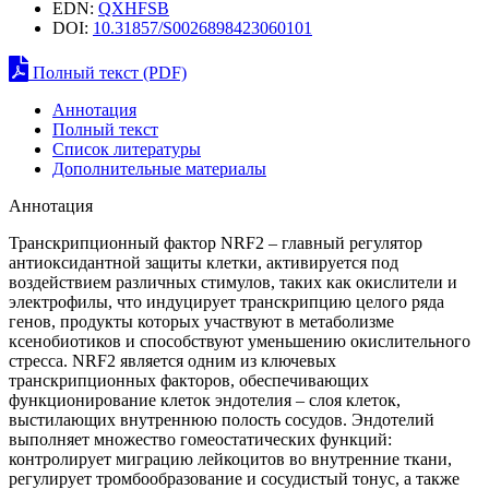
EDN:
QXHFSB
DOI:
10.31857/S0026898423060101
Полный текст (PDF)
Аннотация
Полный текст
Список литературы
Дополнительные материалы
Аннотация
Транскрипционный фактор NRF2 – главный регулятор
антиоксидантной защиты клетки, активируется под
воздействием различных стимулов, таких как окислители и
электрофилы, что индуцирует транскрипцию целого ряда
генов, продукты которых участвуют в метаболизме
ксенобиотиков и способствуют уменьшению окислительного
стресса. NRF2 является одним из ключевых
транскрипционных факторов, обеспечивающих
функционирование клеток эндотелия – слоя клеток,
выстилающих внутреннюю полость сосудов. Эндотелий
выполняет множество гомеостатических функций:
контролирует миграцию лейкоцитов во внутренние ткани,
регулирует тромбообразование и сосудистый тонус, а также