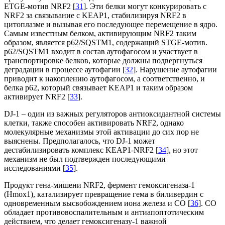
ETGE-мотив NRF2 [
31
]. Эти белки могут конкурировать с
NRF2 за связывание с KEAP1, стабилизируя NRF2 в
цитоплазме и вызывая его последующее перемещение в ядро.
Самым известным белком, активирующим NRF2 таким
образом, является p62/SQSTM1, содержащий STGE-мотив.
p62/SQSTM1 входит в состав аутофагосом и участвует в
транспортировке белков, которые должны подвергнуться
деградации в процессе аутофагии [
32
]. Нарушение аутофагии
приводит к накоплению аутофагосом, а соответственно, и
белка p62, который связывает KEAP1 и таким образом
активирует NRF2 [
33
].
DJ-1 – один из важных регуляторов антиоксидантной системы
клетки, также способен активировать NRF2, однако
молекулярные механизмы этой активации до сих пор не
выяснены. Предполагалось, что DJ-1 может
дестабилизировать комплекс KEAP1-NRF2 [
34
], но этот
механизм не был подтвержден последующими
исследованиями [
35
].
Продукт гена-мишени NRF2, фермент гемоксигеназа-1
(Hmox1), катализирует превращение гема в биливердин с
одновременным высвобождением иона железа и CO [
36
]. СО
обладает противовоспалительным и антиапоптотическим
действием, что делает гемоксигеназу-1 важной