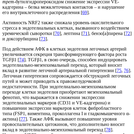
трет
-бутилгидропероксидом снижение экспрессии VE-
кадгерина – белка межклеточных контактов – и нарушение
его внутриклеточного распределения [
69
].
Активность NRF2 также снижала уровень окислительного
стресса в эндотелиальных клетках, вызванного воздействием
уремической сыворотки [
70
], лептина [
71
], бензо[а]пирена [
72
]
и доксорубицина [
73
].
Под действием АФК в клетках эндотелия легочных артерий
увеличивается секреция трансформирующего фактора роста
TGFβ1 [
74
]. TGFβ1, в свою очередь, способен индуцировать
эндотелиально-мезенхимальный переход, который вносит
вклад в развитие легочной артериальной гипертензии [
75
,
76
].
Легочная гипертензия сопровождается обструкцией легочных
путей и может приводить к правожелудочковой
недостаточности. При эндотелиально-мезенхимальном
переходе клетки эндотелия приобретают мезенхимальный
фенотип, что выражается в снижении экспрессии
эндотелиальных маркеров (CD31 и VE-кадгерина) и
повышении экспрессии маркеров клеток фибробластного
типа (FSP1, виментина, проколлагена I и гладкомышечного α-
актина) [
77
]. Также АФК вызывают повышение уровня
провоспалительных цитокинов, что дополнительно вносит
вклад в эндотелиально-мезенхимальный переход [
78
].