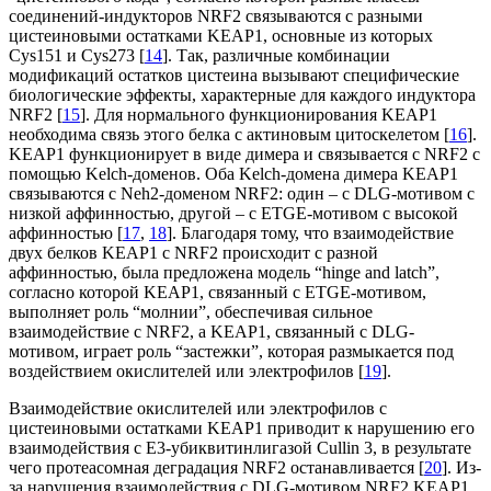
соединений-индукторов NRF2 связываются с разными
цистеиновыми остатками KEAP1, основные из которых
Cys151 и Cys273 [
14
]. Так, различные комбинации
модификаций остатков цистеина вызывают специфические
биологические эффекты, характерные для каждого индуктора
NRF2 [
15
]. Для нормального функционирования KEAP1
необходима связь этого белка с актиновым цитоскелетом [
16
].
KEAP1 функционирует в виде димера и связывается с NRF2 с
помощью Kelch-доменов. Оба Kelch-домена димера KEAP1
связываются с Neh2-доменом NRF2: один – с DLG-мотивом с
низкой аффинностью, другой – с ETGE-мотивом с высокой
аффинностью [
17
,
18
]. Благодаря тому, что взаимодействие
двух белков KEAP1 с NRF2 происходит с разной
аффинностью, была предложена модель “hinge and latch”,
согласно которой KEAP1, связанный с ETGE-мотивом,
выполняет роль “молнии”, обеспечивая сильное
взаимодействие с NRF2, а KEAP1, связанный с DLG-
мотивом, играет роль “застежки”, которая размыкается под
воздействием окислителей или электрофилов [
19
].
Взаимодействие окислителей или электрофилов с
цистеиновыми остатками KEAP1 приводит к нарушению его
взаимодействия с Е3-убиквитинлигазой Cullin 3, в результате
чего протеасомная деградация NRF2 останавливается [
20
]. Из-
за нарушения взаимодействия с DLG-мотивом NRF2 KEAP1