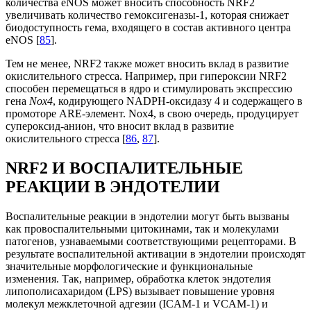
количества eNOS может вносить способность NRF2
увеличивать количество гемоксигеназы-1, которая снижает
биодоступность гема, входящего в состав активного центра
eNOS [
85
].
Тем не менее, NRF2 также может вносить вклад в развитие
окислительного стресса. Например, при гипероксии NRF2
способен перемещаться в ядро и стимулировать экспрессию
гена
Nox4
, кодирующего NADPH-оксидазу 4 и содержащего в
промоторе ARE-элемент. Nox4, в свою очередь, продуцирует
супероксид-анион, что вносит вклад в развитие
окислительного стресса [
86
,
87
].
NRF2 И ВОСПАЛИТЕЛЬНЫЕ
РЕАКЦИИ В ЭНДОТЕЛИИ
Воспалительные реакции в эндотелии могут быть вызваны
как провоспалительными цитокинами, так и молекулами
патогенов, узнаваемыми соответствующими рецепторами. В
результате воспалительной активации в эндотелии происходят
значительные морфологические и функциональные
изменения. Так, например, обработка клеток эндотелия
липополисахаридом (LPS) вызывает повышение уровня
молекул межклеточной адгезии (ICAM-1 и VCAM-1) и