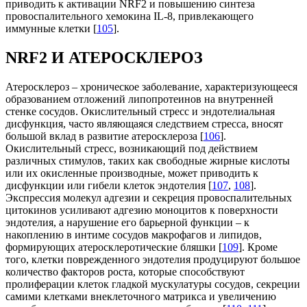
приводить к активации NRF2 и повышению синтеза
провоспалительного хемокина IL-8, привлекающего
иммунные клетки [
105
].
NRF2 И АТЕРОСКЛЕРОЗ
Атеросклероз – хроническое заболевание, характеризующееся
образованием отложений липопротеинов на внутренней
стенке сосудов. Окислительный стресс и эндотелиальная
дисфункция, часто являющаяся следствием стресса, вносят
большой вклад в развитие атеросклероза [
106
].
Окислительный стресс, возникающий под действием
различных стимулов, таких как свободные жирные кислоты
или их окисленные производные, может приводить к
дисфункции или гибели клеток эндотелия [
107
,
108
].
Экспрессия молекул адгезии и секреция провоспалительных
цитокинов усиливают адгезию моноцитов к поверхности
эндотелия, а нарушение его барьерной функции – к
накоплению в интиме сосудов макрофагов и липидов,
формирующих атеросклеротические бляшки [
109
]. Кроме
того, клетки поврежденного эндотелия продуцируют большое
количество факторов роста, которые способствуют
пролиферации клеток гладкой мускулатуры сосудов, секреции
самими клетками внеклеточного матрикса и увеличению