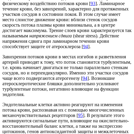
физическому воздействию потоков крови [
93
]. Ламинарное
течение крови, без завихрений, характерно для протяженных
участков сосудов в состоянии покоя. В этом случае имеет
место слоистое движение крови: вблизи стенок сосудов
скорость потока плазмы крови минимальна, а в центре
достигает максимума. Трение слоев крови характеризуется так
называемым
напряжением сдвига
(shear stress). Действие
напряжения сдвига при ламинарном течении крови
способствует защите от атеросклероза [
94
].
Завихрения потоков крови в местах изгибов и разветвления
артерий приводят к тому, что поток становится турбулентным,
т.е. кровь начинает двигаться не только параллельно стенкам
сосудов, но и перпендикулярно. Именно эти участки сосудов
чаще всего подвергаются атерогенезу [
94
]. Возникшие
атеросклеротические бляшки дополнительно усиливают
турбулентные потоки, негативно влияющие на функции
эндотелия.
Эндотелиальные клетки активно реагируют на изменения
потока крови, распознавая их с помощью многочисленных
механочувствительных рецепторов [
95
]. В результате этого
активируются сигнальные пути, влияющие на окислительно-
восстановительный баланс клетки, а также на экспрессию
цитокинов, генов антиоксидантной защиты и межклеточных