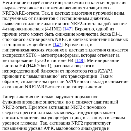
Негативное воздействие гипергликемии на клетки эндотелия
выражается также в снижении активности защитного
NRF2/ARE-ответа. Так, в клетках эндотелия пупочной вены,
полученных от пациентов с гестационным диабетом,
выявлено снижение адаптивного NRF2-ответа на добавление
4-гидроксиноненаля (4-HNE) [
147
]. Вероятно, одной из
причин этого может быть снижение количества белка DJ-1,
способного активировать NRF2, в клетках эндотелия больных
гестационным диабетом [
147
]. Кроме того, в
гипергликемических условиях в клетках эндотелия снижается
экспрессия SET8 – метилтрансферазы, которая отвечает за
метилирование Lys20 в гистоне H4 [
148
]. Метилирование
гистона H4 (H4K20me1), располагающегося в
непосредственной близости от промотора гена
KEAP1
,
приводит к “замалчиванию” его транскрипции. Таким
образом, снижение экспрессии
SET8
вносит вклад в снижение
активации NRF2/ARE-ответа при гипергликемии.
Гипергликемия не только нарушает нормальное
функционирование эндотелия, но и снижает адаптивный
NRF2-ответ. При этом активация NRF2 с помощью
сверхэкспрессии или малых молекул-индукторов может
снижать эндотелиальную дисфункцию, вызванную высоким
уровнем глюкозы. Так, активация NRF2 препятствует
повышению уровня АФК, малонового диальдегида и