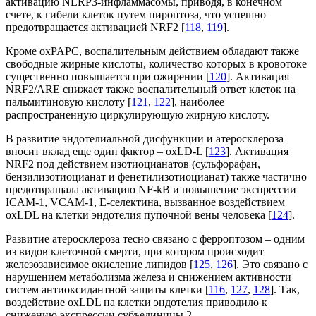
активацию NLRP3-инфламмасомы, приводя, в конечном
счете, к гибели клеток путем пироптоза, что успешно
предотвращается активацией NRF2 [
118
,
119
].
Кроме oxPAPC, воспалительным действием обладают также
свободные жирные кислоты, количество которых в кровотоке
существенно повышается при ожирении [
120
]. Активация
NRF2/ARE снижает также воспалительный ответ клеток на
пальмитиновую кислоту [
121
,
122
], наиболее
распространенную циркулирующую жирную кислоту.
В развитие эндотелиальной дисфункции и атеросклероза
вносит вклад еще один фактор – oxLD-L [
123
]. Активация
NRF2 под действием изотиоцианатов (сульфорафан,
бензилизотиоцианат и фенетилизотиоцианат) также частично
предотвращала активацию NF-kB и повышение экспрессии
ICAM-1, VCAM-1, E-селектина, вызванное воздействием
oxLDL на клетки эндотелия пупочной вены человека [
124
].
Развитие атеросклероза тесно связано с ферроптозом – одним
из видов клеточной смерти, при котором происходит
железозависимое окисление липидов [
125
,
126
]. Это связано с
нарушением метаболизма железа и снижением активности
систем антиоксидантной защиты клетки [
116
,
127
,
128
]. Так,
воздействие oxLDL на клетки эндотелия приводило к
снижению экспрессии субъединицы 2