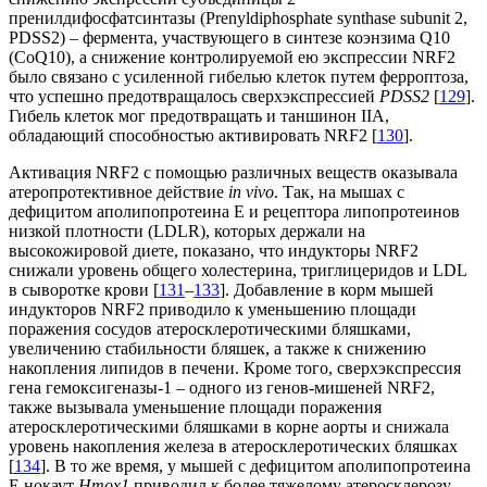
пренилдифосфатсинтазы (Prenyldiphosphate synthase subunit 2,
PDSS2) – фермента, участвующего в синтезе коэнзима Q10
(CoQ10), а снижение контролируемой ею экспрессии NRF2
было связано с усиленной гибелью клеток путем ферроптоза,
что успешно предотвращалось сверхэкспрессией
PDSS2
[
129
].
Гибель клеток мог предотвращать и таншинон IIA,
обладающий способностью активировать NRF2 [
130
].
Активация NRF2 с помощью различных веществ оказывала
атеропротективное действие
in vivo
. Так, на мышах с
дефицитом аполипопротеина E и рецептора липопротеинов
низкой плотности (LDLR), которых держали на
высокожировой диете, показано, что индукторы NRF2
снижали уровень общего холестерина, триглицеридов и LDL
в сыворотке крови [
131
–
133
]. Добавление в корм мышей
индукторов NRF2 приводило к уменьшению площади
поражения сосудов атеросклеротическими бляшками,
увеличению стабильности бляшек, а также к снижению
накопления липидов в печени. Кроме того, сверхэкспрессия
гена гемоксигеназы-1 – одного из генов-мишеней NRF2,
также вызывала уменьшение площади поражения
атеросклеротическими бляшками в корне аорты и снижала
уровень накопления железа в атеросклеротических бляшках
[
134
]. В то же время, у мышей с дефицитом аполипопротеина
Е нокаут
Hmox1
приводил к более тяжелому атеросклерозу.