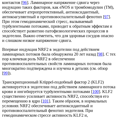
контактов [
96
]. Ламинарное напряжение сдвига через
индукцию таких факторов, как eNOS и тромбомодулин (ТМ),
обеспечивает атеропротективный, антиоксидантный,
антикоагулянтный и противовоспалительный фенотип [
97
].
При этом гемодинамический стресс, вызываемый
турбулентными потоками, приводит к обратным эффектам и
способствует развитию патофизиологических процессов в
эндотелии. Важно отметить, что для здоровья сосудов опасно
и слишком низкое напряжение сдвига.
Впервые индукция NRF2 в эндотелии под действием
ламинарных потоков была обнаружена 20 лет назад [
98
]. С тех
пор ключевая роль NRF2 в обеспечении
противовоспалительных свойств ламинарных потоков была
многократно подтверждена и изучена в деталях (см. обзор
[
99
]).
Транскрипционный Krüppel-подобный фактор 2 (KLF2)
активируется в эндотелии под действием ламинарного потока
крови и ингибируется турбулентными потоками [
100
]. KLF2
существенно усиливает активность NRF2, способствуя его
перемещению в ядро [
101
]. Таким образом, в нормальных
условиях NRF2 обеспечивает антиоксидантный и
противовоспалительный фенотип эндотелия. При
гемодинамическом стрессе активность KLF2 и,