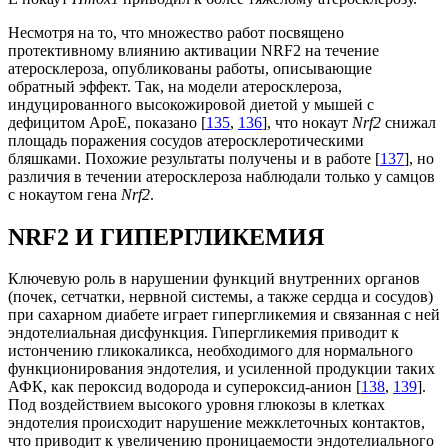
Несмотря на то, что множество работ посвящено
протективному влиянию активации NRF2 на течение
атеросклероза, опубликованы работы, описывающие
обратный эффект. Так, на модели атеросклероза,
индуцированного высокожировой диетой у мышей с
дефицитом ApoE, показано [
135
,
136
], что нокаут
Nrf2
снижал
площадь поражения сосудов атеросклеротическими
бляшками. Похожие результаты получены и в работе [
137
], но
различия в течении атеросклероза наблюдали только у самцов
с нокаутом гена
Nrf2
.
NRF2 И ГИПЕРГЛИКЕМИЯ
Ключевую роль в нарушении функций внутренних органов
(почек, сетчатки, нервной системы, а также сердца и сосудов)
при сахарном диабете играет гипергликемия и связанная с ней
эндотелиальная дисфункция. Гипергликемия приводит к
истончению гликокаликса, необходимого для нормального
функционирования эндотелия, и усиленной продукции таких
АФК, как пероксид водорода и супероксид-анион [
138
,
139
].
Под воздействием высокого уровня глюкозы в клетках
эндотелия происходит нарушение межклеточных контактов,
что приводит к увеличению проницаемости эндотелиального