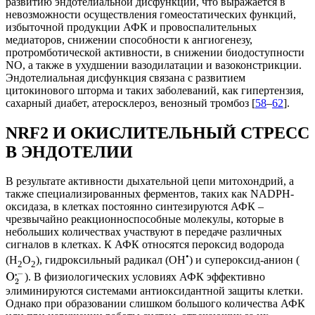
развитию эндотелиальной дисфункции, что выражается в
невозможности осуществления гомеостатических функций,
избыточной продукции АФК и провоспалительных
медиаторов, снижении способности к ангиогенезу,
протромботической активности, в снижении биодоступности
NO, а также в ухудшении вазодилатации и вазоконстрикции.
Эндотелиальная дисфункция связана с развитием
цитокинового шторма и таких заболеваний, как гипертензия,
сахарный диабет, атеросклероз, венозный тромбоз [
58
–
62
].
NRF2 И ОКИСЛИТЕЛЬНЫЙ СТРЕСС
В ЭНДОТЕЛИИ
В результате активности дыхательной цепи митохондрий, а
также специализированных ферментов, таких как NADPH-
оксидаза, в клетках постоянно синтезируются АФК –
чрезвычайно реакционноспособные молекулы, которые в
небольших количествах участвуют в передаче различных
сигналов в клетках. К АФК относятся пероксид водорода
•
(H
O
), гидроксильный радикал (ОН
) и супероксид-анион (
2
2
⋅
−
O
). В физиологических условиях АФК эффективно
2
элиминируются системами антиоксидантной защиты клетки.
Однако при образовании слишком большого количества АФК