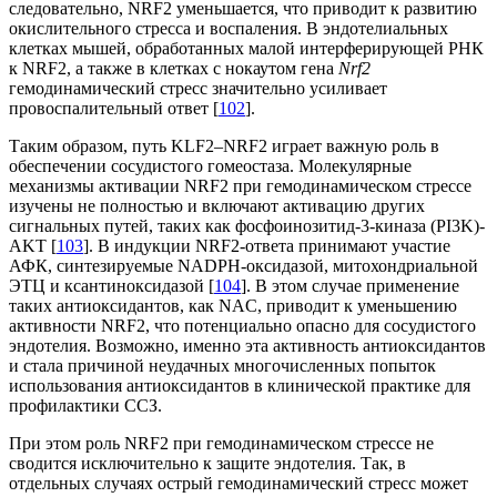
следовательно, NRF2 уменьшается, что приводит к развитию
окислительного стресса и воспаления. В эндотелиальных
клетках мышей, обработанных малой интерферирующей РНК
к NRF2, а также в клетках с нокаутом гена
Nrf2
гемодинамический стресс значительно усиливает
провоспалительный ответ [
102
].
Таким образом, путь KLF2–NRF2 играет важную роль в
обеспечении сосудистого гомеостаза. Молекулярные
механизмы активации NRF2 при гемодинамическом стрессе
изучены не полностью и включают активацию других
сигнальных путей, таких как фосфоинозитид-3-киназа (PI3K)-
AKT [
103
]. В индукции NRF2-ответа принимают участие
АФК, синтезируемые NADPH-оксидазой, митохондриальной
ЭТЦ и ксантиноксидазой [
104
]. В этом случае применение
таких антиоксидантов, как NAC, приводит к уменьшению
активности NRF2, что потенциально опасно для сосудистого
эндотелия. Возможно, именно эта активность антиоксидантов
и стала причиной неудачных многочисленных попыток
использования антиоксидантов в клинической практике для
профилактики ССЗ.
При этом роль NRF2 при гемодинамическом стрессе не
сводится исключительно к защите эндотелия. Так, в
отдельных случаях острый гемодинамический стресс может