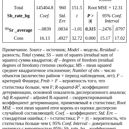
Total
145404.8
960
151.5
Root MSE = 12.31
Sb_rate_bg
Coef.
Std.
t
P >
95% Conf.
Err.
|t|
Interval
90
–.0839
.0834
–1.01
0.315
–.2476
.0797
Sr _average
Cons
16.13
.4927
32.72
0.000
15.17
17.02
Примечание.
Source
– источник;
Model
– модель;
Residual
–
разность;
Total
сумма;
SS
– sum of squares (residual sum of
squares) сумма квадратов;
df
– degrees of freedom (residual
degrees of freedom) степени свободы;
MS
– mean squared
среднее квадратичное отклонение;
Number of obs
– число
объектов (количество райнов × период наблюдения, лет);
F
–
критерий Фишера;
Prob > F
– вероятность того, что
2
статистика больше, чем F;
R-squared-R
, коэффициент
детерминации, основной показатель дисперсионного анализа;
Adj R-squared
– adjusted R-squared – скорректированный
коэффициент детерминации, применяемый в статистике;
Root
MSE
– root mean squared error корень из оценки дисперсии
случайной составляющей;
Coef.
– коэффициент;
Std. Err.
–
стандартная ошибка;
t
– t-статистика;
P > |t|
– вероятность, что
статистика больше чем t;
95% Conf. Interval
– доверительный
интервал с вероятностью 95%;
Sb_rate_bg
– коэффициент