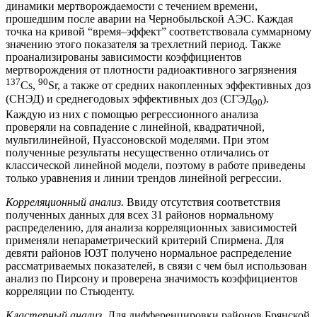
динамики мертворождаемости с течением времени,
прошедшим после аварии на Чернобыльской АЭС. Каждая
точка на кривой “время–эффект” соответствовала суммарному
значению этого показателя за трехлетний период. Также
проанализированы зависимости коэффициентов
мертворождения от плотности радиоактивного загрязнения
137
90
Cs,
Sr, а также от средних накопленных эффективных доз
(СНЭД) и среднегодовых эффективных доз (СГЭД
).
90
Каждую из них с помощью регрессионного анализа
проверяли на совпадение с линейной, квадратичной,
мультилинейной, Пуассоновской моделями. При этом
полученные результаты несущественно отличались от
классической линейной модели, поэтому в работе приведены
только уравнения и линии трендов линейной регрессии.
Корреляционный анализ.
Ввиду отсутствия соответствия
полученных данных для всех 31 районов нормальному
распределению, для анализа корреляционных зависимостей
применяли непараметрический критерий Спирмена. Для
девяти районов ЮЗТ получено нормальное распределение
рассматриваемых показателей, в связи с чем был использован
анализ по Пирсону и проверена значимость коэффициентов
корреляции по Стьюденту.
Кластерный анализ
. Для дифференцировки районов Брянской