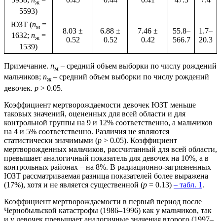
ж
5593)
ЮЗТ (
n
=
м
8.03 ±
6.88 ±
7.46 ±
55.8–
1.7–
1632;
n
=
ж
0.52
0.52
0.42
566.7
20.3
1539)
Примечание.
n
– средний объем выборки по числу рождений
м
мальчиков;
n
– средний объем выборки по числу рождений
ж
девочек.
р
> 0.05.
Коэффициент мертворождаемости девочек ЮЗТ меньше
таковых значений, оцененных для всей области и для
контрольной группы на 9 и 12% соответственно, а мальчиков
на 4 и 5% соответственно. Различия не являются
статистически значимыми (
р
> 0.05). Коэффициент
мертворожденных мальчиков, рассчитанный для всей области,
превышает аналогичный показатель для девочек на 10%, а в
контрольных районах – на 8%. В радиационно-загрязненных
ЮЗТ рассматриваемая разница показателей более выражена
(17%), хотя и не является существенной (
р
= 0.13)
– табл. 1
.
Коэффициент мертворождаемости в первый период после
Чернобыльской катастрофы (1986–1996) как у мальчиков, так
и у девочек превышает аналогичные значения второго (1997–