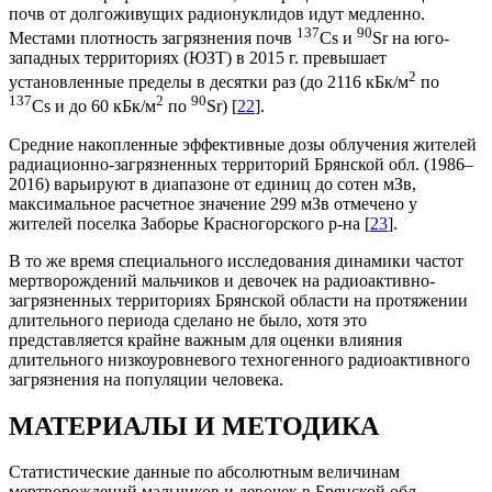
почв от долгоживущих радионуклидов идут медленно.
137
90
Местами плотность загрязнения почв
Cs и
Sr на юго-
западных территориях (ЮЗТ) в 2015 г. превышает
2
установленные пределы в десятки раз (до 2116 кБк/м
по
137
2
90
Cs и до 60 кБк/м
по
Sr) [
22
].
Средние накопленные эффективные дозы облучения жителей
радиационно-загрязненных территорий Брянской обл. (1986–
2016) варьируют в диапазоне от единиц до сотен мЗв,
максимальное расчетное значение 299 мЗв отмечено у
жителей поселка Заборье Красногорского р-на [
23
].
В то же время специального исследования динамики частот
мертворождений мальчиков и девочек на радиоактивно-
загрязненных территориях Брянской области на протяжении
длительного периода сделано не было, хотя это
представляется крайне важным для оценки влияния
длительного низкоуровневого техногенного радиоактивного
загрязнения на популяции человека.
МАТЕРИАЛЫ И МЕТОДИКА
Статистические данные по абсолютным величинам
мертворождений мальчиков и девочек в Брянской обл.