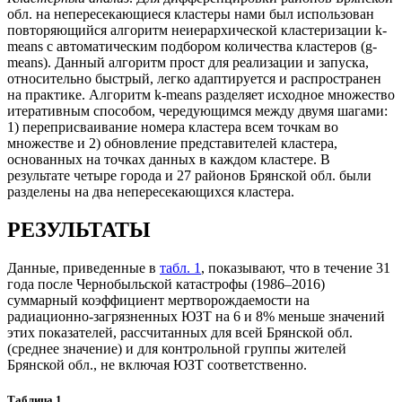
обл. на непересекающиеся кластеры нами был использован
повторяющийся алгоритм неиерархической кластеризации k-
means с автоматическим подбором количества кластеров (g-
means). Данный алгоритм прост для реализации и запуска,
относительно быстрый, легко адаптируется и распространен
на практике. Алгоритм k-means разделяет исходное множество
итеративным способом, чередующимся между двумя шагами:
1) переприсваивание номера кластера всем точкам во
множестве и 2) обновление представителей кластера,
основанных на точках данных в каждом кластере. В
результате четыре города и 27 районов Брянской обл. были
разделены на два непересекающихся кластера.
РЕЗУЛЬТАТЫ
Данные, приведенные в
табл. 1
, показывают, что в течение 31
года после Чернобыльской катастрофы (1986–2016)
суммарный коэффициент мертворождаемости на
радиационно-загрязненных ЮЗТ на 6 и 8% меньше значений
этих показателей, рассчитанных для всей Брянской обл.
(среднее значение) и для контрольной группы жителей
Брянской обл., не включая ЮЗТ соответственно.
Таблица 1.