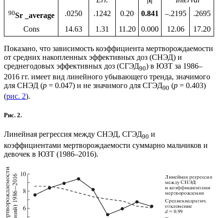
90
.0250
.1242
0.20
0.841
–.2195
.2695
Sr _average
Cons
14.63
1.31
11.20
0.000
12.06
17.20
Показано, что зависимость коэффициента мертворождаемости
от средних накопленных эффективных доз (СНЭД) и
среднегодовых эффективных доз (СГЭД
) в ЮЗТ за 1986–
90
2016 гг. имеет вид линейного убывающего тренда, значимого
для СНЭД (
p
= 0.047) и не значимого для СГЭД
(
p
= 0.403)
90
(
рис. 2
).
Рис. 2.
Линейная регрессия между СНЭД, СГЭД
и
90
коэффициентами мертворождаемости суммарно мальчиков и
девочек в ЮЗТ (1986–2016).