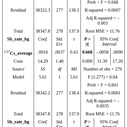
Prob > F = 0.668
Residual
38322.3
277
138.3
R-squared = 0.0007
Adj R-squared = –
0.003
Total
38347.8
278
137.9
Root MSE = 11.76
Sb_rate_bg
Coef.
Std.
t
P >
95% Conf.
Err.
|t|
Interval
137
.0016
.0037
0.43
0.668
–.0058
.0090
Cs_average
Cons
14.29
1.48
0.000
11.39
17.20
Source
SS
df
MS
Number of obs = 279
Model
5.61
1
5.61
F (1.277) = 0.04
Prob > F = 0.841
Residual
38342.2
277
138.4
R-squared = 0.0001
Adj R-squared = –
0.0035
Total
38347.8
278
137.9
Root MSE = 11.76
Sb_rate_bg
Coef.
Std.
t
P >
95% Conf.
Err.
|t|
Interval