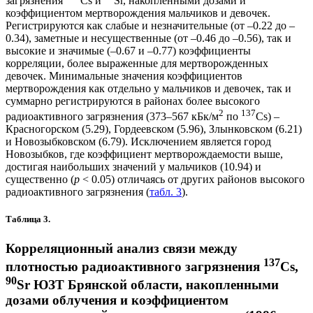
загрязнения
Cs и
Sr, накопленными дозами и
коэффициентом мертворождения мальчиков и девочек.
Регистрируются как слабые и незначительные (от –0.22 до –
0.34), заметные и несущественные (от –0.46 до –0.56), так и
высокие и значимые (–0.67 и –0.77) коэффициенты
корреляции, более выраженные для мертворожденных
девочек. Минимальные значения коэффициентов
мертворождения как отдельно у мальчиков и девочек, так и
суммарно регистрируются в районах более высокого
2
137
радиоактивного загрязнения (373–567 кБк/м
по
Cs) –
Красногорском (5.29), Гордеевском (5.96), Злынковском (6.21)
и Новозыбковском (6.79). Исключением является город
Новозыбков, где коэффициент мертворождаемости выше,
достигая наибольших значений у мальчиков (10.94) и
существенно (
p
< 0.05) отличаясь от других районов высокого
радиоактивного загрязнения (
табл. 3
).
Таблица 3.
Корреляционный анализ связи между
137
плотностью радиоактивного загрязнения
Cs,
90
Sr ЮЗТ Брянской области, накопленными
дозами облучения и коэффициентом