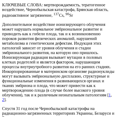
КЛЮЧЕВЫЕ СЛОВА:
мертворождаемость, тератогенное
воздействие, Чернобыльская катастрофа, Брянская область,
137
90
радиоактивное загрязнение,
Cs,
Sr
Дополнительное воздействие ионизирующего облучения
может нарушать нормальное эмбриональное развитие и
приводить как к гибели плода, так и к возникновению
пороков развития физических аномалий, нарушений
метаболизма и генетическим дефектам. Индукция этих
патологий зависит от уровня облучения и стадии
эмбрионального развития, на которую оно пришлось.
Ионизирующая радиация вызывает мутации в половых
клетках родителей и является фактором, нарушающим
процессы внутриутробного развития на его ранних стадиях.
Инкорпорированные в материнском организме радионуклиды
могут вызывать эмбриональную дисплазию, структурные и
функциональные изменения в развивающихся органах и
тканях эмбриона и плода, что может привести как к
мертворождению плода (в случае более высокого уровня
облучения), так и к различным неонатальным патологиям [
1
,
2
].
Спустя 31 год после Чернобыльской катастрофы на
радиационно-загрязненных территориях Украины, Беларуси и