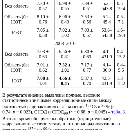
7.80 ±
6.98 ±
7.39 ±
5.2–
0.5–
Вся область
0.57
0.55
0.51
543.8
19.4
Область (без
8.10 ±
6.96 ±
7.53 ±
5.2–
0.5–
ЮЗТ)
0.76
0.49
0.56
45.4
7.1
7.05 ±
7.02 ±
7.03 ±
53.6–
1.6–
ЮЗТ
0.38
1.02
0.57
543.8
19.4
2008–2016
7.03 ±
6.56 ±
6.80 ±
4.1–
0.4–
Вся область
0.63
0.81
0.69
431.9
15.2
Область (без
7.01 ±
7.32 ±
7.17 ±
4.1–
0.4–
ЮЗТ)
0.62
1.01
0.77
36.0
5.5
7.08 ±
4.66 ±
5.87 ±
42.5–
1.3–
ЮЗТ
1.01
0.45
0.70
431.9
15.2
В результате анализа выявлены прямые, высокие
статистически значимые корреляционные связи между
137
90
плотностью радиоактивного загрязнения
Cs и
Sr (
r
=
0.74,
p
= 0.023), СНЭД и СГЭД
(
r
= 0.68,
p
= 0.045) –
табл. 3
.
90
В то же время обнаружены обратные (отрицательные)
корреляционные связи между плотностью радиоактивного
137
90