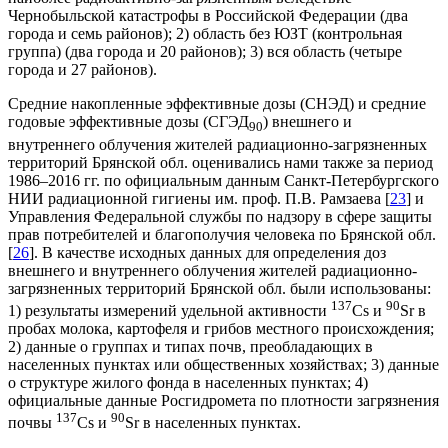
Чернобыльской катастрофы в Российской Федерации (два
города и семь районов); 2) область без ЮЗТ (контрольная
группа) (два города и 20 районов); 3) вся область (четыре
города и 27 районов).
Средние накопленные эффективные дозы (СНЭД) и средние
годовые эффективные дозы (СГЭД
) внешнего и
90
внутреннего облучения жителей радиационно-загрязненных
территорий Брянской обл. оценивались нами также за период
1986–2016 гг. по официальным данным Санкт-Петербургского
НИИ радиационной гигиены им. проф. П.В. Рамзаева [
23
] и
Управления Федеральной службы по надзору в сфере защиты
прав потребителей и благополучия человека по Брянской обл.
[
26
]. В качестве исходных данных для определения доз
внешнего и внутреннего облучения жителей радиационно-
загрязненных территорий Брянской обл. были использованы:
137
90
1) результаты измерений удельной активности
Cs и
Sr в
пробах молока, картофеля и грибов местного происхождения;
2) данные о группах и типах почв, преобладающих в
населенных пунктах или общественных хозяйствах; 3) данные
о структуре жилого фонда в населенных пунктах; 4)
официальные данные Росгидромета по плотности загрязнения
137
90
почвы
Cs и
Sr в населенных пунктах.