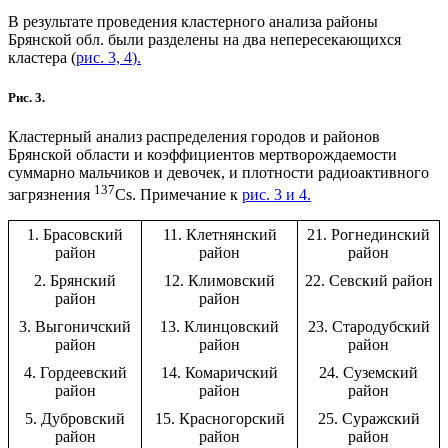
В результате проведения кластерного анализа районы
Брянской обл. были разделены на два непересекающихся
кластера (
рис. 3, 4
).
Рис. 3.
Кластерный анализ распределения городов и районов
Брянской области и коэффициентов мертворождаемости
суммарно мальчиков и девочек, и плотности радиоактивного
137
загрязнения
Cs. Примечание к
рис. 3 и 4
.
1. Брасовский
11. Клетнянский
21. Рогнединский
район
район
район
2. Брянский
12. Климовский
22. Севский район
район
район
3. Выгоничский
13. Клинцовский
23. Стародубский
район
район
район
4. Гордеевский
14. Комаричский
24. Суземский
район
район
район
5. Дубровский
15. Красногорский
25. Суражский
район
район
район