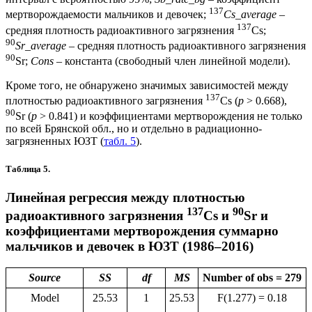
137
мертворождаемости мальчиков и девочек;
Cs_average
–
137
средняя плотность радиоактивного загрязнения
Cs;
90
Sr_average
– средняя плотность радиоактивного загрязнения
90
Sr;
Сons
– константа (свободный член линейной модели).
Кроме того, не обнаружено значимых зависимостей между
137
плотностью радиоактивного загрязнения
Cs (
p
> 0.668),
90
Sr (
p
> 0.841) и коэффициентами мертворождения не только
по всей Брянской обл., но и отдельно в радиационно-
загрязненных ЮЗТ (
табл. 5
).
Таблица 5.
Линейная регрессия между плотностью
137
90
радиоактивного загрязнения
Cs и
Sr и
коэффициентами мертворождения суммарно
мальчиков и девочек в ЮЗТ (1986–2016)
Source
SS
df
MS
Number of obs = 279
Model
25.53
1
25.53
F(1.277) = 0.18