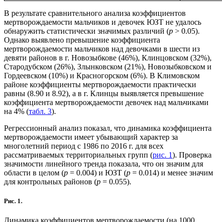
В результате сравнительного анализа коэффициентов
мертворождаемости мальчиков и девочек ЮЗТ не удалось
обнаружить статистически значимых различий (
р
> 0.05).
Однако выявлено превышение коэффициента
мертворождаемости мальчиков над девочками в шести из
девяти районов в г. Новозыбкове (46%), Клинцовском (32%),
Стародубском (26%), Злынковском (21%), Новозыбковском и
Гордеевском (10%) и Красногорском (6%). В Климовском
районе коэффициенты мертворождаемости практически
равны (8.90 и 8.92), а в г. Клинцы выявляется превышение
коэффициента мертворождаемости девочек над мальчиками
на 4% (
табл. 3
).
Регрессионный анализ показал, что динамика коэффициента
мертворождаемости имеет убывающий характер за
многолетний период с 1986 по 2016 г. для всех
рассматриваемых территориальных групп (
рис. 1
). Проверка
значимости линейного тренда показала, что он значим для
области в целом (
p
= 0.004) и ЮЗТ (
p
= 0.014) и менее значим
для контрольных районов (
p
= 0.055).
Рис. 1.
Динамика коэффициентов мертворождаемости (на 1000