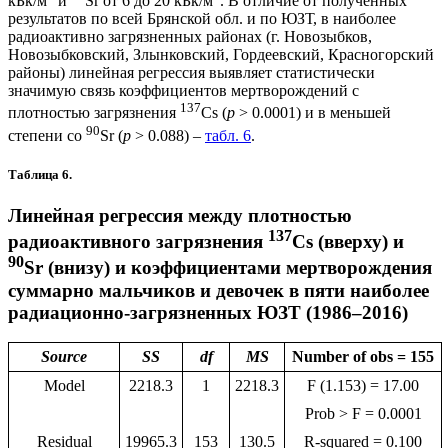
кБк/м
и
Sr от 6 до 20 кБк/м
. В отличие от полученных
результатов по всей Брянской обл. и по ЮЗТ, в наиболее
радиоактивно загрязненных районах (г. Новозыбков,
Новозыбковский, Злынковский, Гордеевский, Красногорский
районы) линейная регрессия выявляет статистически
значимую связь коэффициентов мертворождений с
137
плотностью загрязнения
Cs (
p
> 0.0001) и в меньшей
90
степени со
Sr (
p
> 0.088) –
табл. 6
.
Таблица 6.
Линейная регрессия между плотностью
137
радиоактивного загрязнения
Cs (вверху) и
90
Sr (внизу) и коэффициентами мертворождения
суммарно мальчиков и девочек в пяти наиболее
радиационно-загрязненных ЮЗТ (1986–2016)
Source
SS
df
MS
Number of obs = 155
Model
2218.3
1
2218.3
F (1.153) = 17.00
Prob > F = 0.0001
Residual
19965.3
153
130.5
R-squared = 0.100