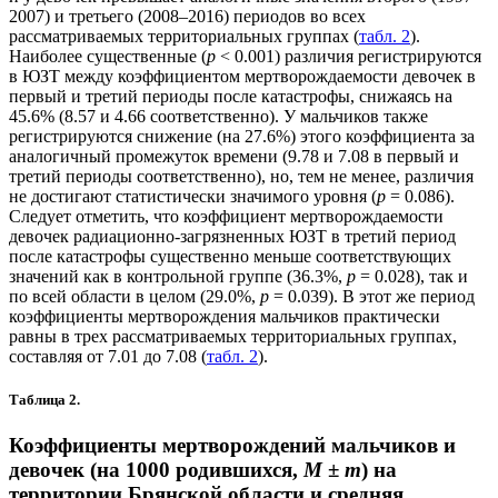
2007) и третьего (2008–2016) периодов во всех
рассматриваемых территориальных группах (
табл. 2
).
Наиболее существенные (
p
< 0.001) различия регистрируются
в ЮЗТ между коэффициентом мертворождаемости девочек в
первый и третий периоды после катастрофы, снижаясь на
45.6% (8.57 и 4.66 соответственно). У мальчиков также
регистрируются снижение (на 27.6%) этого коэффициента за
аналогичный промежуток времени (9.78 и 7.08 в первый и
третий периоды соответственно), но, тем не менее, различия
не достигают статистически значимого уровня (
p
= 0.086).
Следует отметить, что коэффициент мертворождаемости
девочек радиационно-загрязненных ЮЗТ в третий период
после катастрофы существенно меньше соответствующих
значений как в контрольной группе (36.3%,
p
= 0.028), так и
по всей области в целом (29.0%,
p
= 0.039). В этот же период
коэффициенты мертворождения мальчиков практически
равны в трех рассматриваемых территориальных группах,
составляя от 7.01 до 7.08 (
табл. 2
).
Таблица 2.
Коэффициенты мертворождений мальчиков и
девочек (на 1000 родившихся,
M ± m
) на
территории Брянской области и средняя