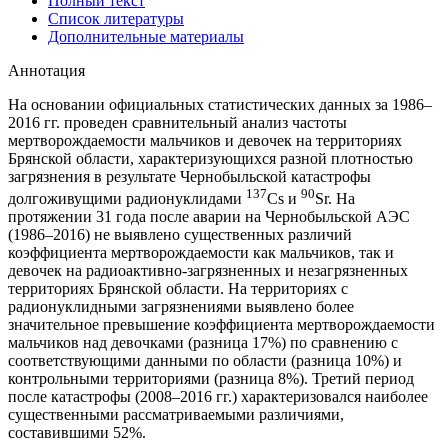
Полный текст
Список литературы
Дополнительные материалы
Аннотация
На основании официальных статистических данных за 1986–
2016 гг. проведен сравнительный анализ частоты
мертворождаемости мальчиков и девочек на территориях
Брянской области, характеризующихся разной плотностью
загрязнения в результате Чернобыльской катастрофы
137
90
долгоживущими радионуклидами
Cs и
Sr. На
протяжении 31 года после аварии на Чернобыльской АЭС
(1986–2016) не выявлено существенных различий
коэффициента мертворождаемости как мальчиков, так и
девочек на радиоактивно-загрязненных и незагрязненных
территориях Брянской области. На территориях с
радионуклидными загрязнениями выявлено более
значительное превышение коэффициента мертворождаемости
мальчиков над девочками (разница 17%) по сравнению с
соответствующими данными по области (разница 10%) и
контрольными территориями (разница 8%). Третий период
после катастрофы (2008–2016 гг.) характеризовался наиболее
существенными рассматриваемыми различиями,
составившими 52%.