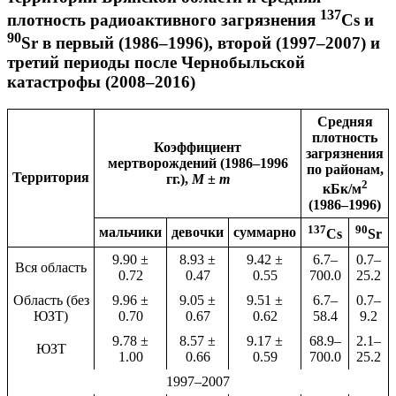
137
плотность радиоактивного загрязнения
Сs и
90
Sr в первый (1986–1996), второй (1997–2007) и
третий периоды после Чернобыльской
катастрофы (2008–2016)
Средняя
плотность
Коэффициент
загрязнения
мертворождений (1986–1996
по районам,
Территория
гг.),
M ± m
2
кБк/м
(1986–1996)
137
90
мальчики
девочки
суммарно
Сs
Sr
9.90 ±
8.93 ±
9.42 ±
6.7–
0.7–
Вся область
0.72
0.47
0.55
700.0
25.2
Область (без
9.96 ±
9.05 ±
9.51 ±
6.7–
0.7–
ЮЗТ)
0.70
0.67
0.62
58.4
9.2
9.78 ±
8.57 ±
9.17 ±
68.9–
2.1–
ЮЗТ
1.00
0.66
0.59
700.0
25.2
1997–2007