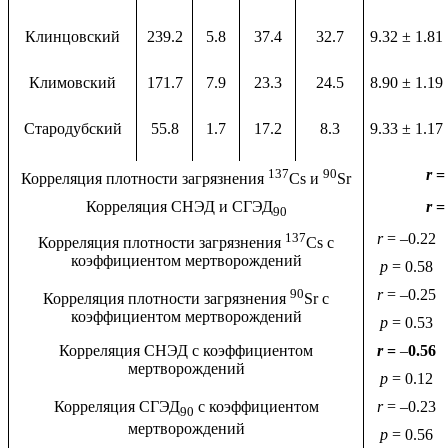
Клинцовский
239.2
5.8
37.4
32.7
9.32 ± 1.81
Климовский
171.7
7.9
23.3
24.5
8.90 ± 1.19
Стародубский
55.8
1.7
17.2
8.3
9.33 ± 1.17
137
90
r
= 
Корреляция плотности загрязнения
Cs и
Sr
Корреляция СНЭД и СГЭД
r
= 
90
137
r
= –0.22
Корреляция плотности загрязнения
Cs с
коэффициентом мертворождений
p
= 0.58
90
r
= –0.25
Корреляция плотности загрязнения
Sr с
коэффициентом мертворождений
p
= 0.53
Корреляция СНЭД с коэффициентом
r
=
–
0.56
мертворождений
p
= 0.12
Корреляция СГЭД
с коэффициентом
r
= –0.23
90
мертворождений
p
= 0.56