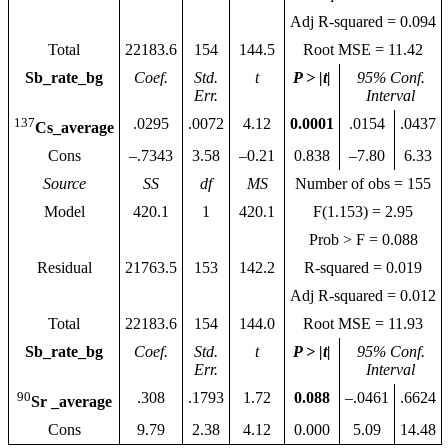
Adj R-squared = 0.094
Total
22183.6
154
144.5
Root MSE = 11.42
Sb_rate_bg
Coef.
Std.
t
P > |t|
95% Conf.
Err.
Interval
137
.0295
.0072
4.12
0.0001
.0154
.0437
Cs_average
Cons
–.7343
3.58
–0.21
0.838
–7.80
6.33
Source
SS
df
MS
Number of obs = 155
Model
420.1
1
420.1
F(1.153) = 2.95
Prob > F = 0.088
Residual
21763.5
153
142.2
R-squared = 0.019
Adj R-squared = 0.012
Total
22183.6
154
144.0
Root MSE = 11.93
Sb_rate_bg
Coef.
Std.
t
P > |t|
95% Conf.
Err.
Interval
90
.308
.1793
1.72
0.088
–.0461
.6624
Sr _average
Cons
9.79
2.38
4.12
0.000
5.09
14.48