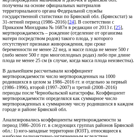
получены на основе официальных материалов
территориального органа Федеральной службы
государственной статистики по Брянской обл. (Брянскстат) за
31-летний период (1986–2016) [
24
]. В соответствии с
Приказом Минздрава № 1687н в редакции от 2013 г. [
25
],
мертворождаемость – рождение (отделение от организма
матери посредством родов) такого плода, у которого
отсутствуют признаки живорождения, при сроке
беременности не менее 22 нед. и массе плода не менее 500 г
(либо менее 500 г при многоплодных родах) либо при длине
плода не менее 25 см (в случае, когда масса плода неизвестна).
В дальнейшем рассчитывали коэффициент
мертворождаемости число мертворожденных на 1000
родившихся в целом за 1986–2016 гг. и отдельно за первый
(1986–1996), второй (1997–2007) и третий (2008–2016)
периоды после Чернобыльской катастрофы. Коэффициент
мертворождаемости определялся как суммарное число
мертворожденных к суммарному числу родившихся в каждом
городе и районе Брянской обл.
Анализировались коэффициенты мертворождаемости за
период 1986–2016 гг. в следующих группах районов Брянской
обл.: 1) юго-западные территории (ЮЗТ), относящиеся к
наиболее радиоактивно-загрязненным вследствие