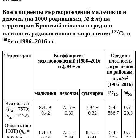
Коэффициенты мертворождений мальчиков и
девочек (на 1000 родившихся,
M ± m
) на
территории Брянской области и средняя
137
плотность радиоактивного загрязнения
Сs и
90
Sr в 1986–2016 гг.
Территория
Коэффициент
Средняя
мертворождений (1986–2016
плотность
гг.),
M
±
m
загрязнения
по районам,
2
кБк/м
(1986–2016)
мальчики
девочки
суммарно
137
90
Сs
Sr
Вся область
8.32 ±
7.55 ±
7.94 ±
5.4–
0.5–
(
n
= 7570;
м
0.42
0.39
0.32
566.7
20.3
n
= 7132)
ж
Область (без
ЮЗТ) (
n
=
8.45 ±
7.81 ±
8.13 ±
5.4–
0.5–
м
0.45
0.44
0.41
47.3
7.4
5938;
n
=