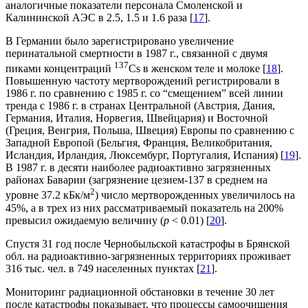
аналогичные показатели персонала Смоленской и
Калининской АЭС в 2.5, 1.5 и 1.6 раза [
17
].
В Германии было зарегистрировано увеличение
перинатальной смертности в 1987 г., связанной с двумя
137
пиками концентраций
Cs в женском теле и молоке [
18
].
Повышенную частоту мертворождений регистрировали в
1986 г. по сравнению с 1985 г. со “смещением” всей линии
тренда с 1986 г. в странах Центральной (Австрия, Дания,
Германия, Италия, Норвегия, Швейцария) и Восточной
(Греция, Венгрия, Польша, Швеция) Европы по сравнению с
Западной Европой (Бельгия, Франция, Великобритания,
Исландия, Ирландия, Люксембург, Португалия, Испания) [
19
].
В 1987 г. в десяти наиболее радиоактивно загрязненных
районах Баварии (загрязнение цезием-137 в среднем на
2
уровне 37.2 кБк/м
) число мертворожденных увеличилось на
45%, а в трех из них рассматриваемый показатель на 200%
превысил ожидаемую величину (
p
< 0.01) [
20
].
Спустя 31 год после Чернобыльской катастрофы в Брянской
обл. на радиоактивно-загрязненных территориях проживает
316 тыс. чел. в 749 населенных пунктах [
21
].
Мониторинг радиационной обстановки в течение 30 лет
после катастрофы показывает, что процессы самоочищения