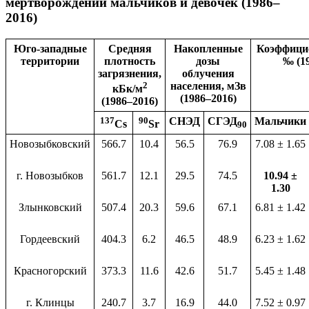
мертворождений мальчиков и девочек (1986–
2016)
Юго-западные
Средняя
Накопленные
Коэффици
территории
плотность
дозы
‰ (1
загрязнения,
облучения
2
населения, мЗв
кБк/м
(1986–2016)
(1986–2016)
137
90
СНЭД
СГЭД
Мальчики
Cs
Sr
90
Новозыбковский
566.7
10.4
56.5
76.9
7.08 ± 1.65
г. Новозыбков
561.7
12.1
29.5
74.5
10.94 ±
1.30
Злынковский
507.4
20.3
59.6
67.1
6.81 ± 1.42
Гордеевский
404.3
6.2
46.5
48.9
6.23 ± 1.62
Красногорский
373.3
11.6
42.6
51.7
5.45 ± 1.48
г. Клинцы
240.7
3.7
16.9
44.0
7.52 ± 0.97