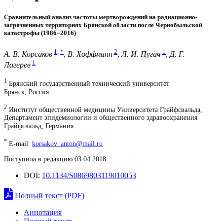
Сравнительный анализ частоты мертворождений на радиационно-
загрязненных территориях Брянской области после Чернобыльской
катастрофы (1986–2016)
1
,
*
2
1
А. В. Корсаков
,
В. Хоффманн
,
Л. И. Пугач
,
Д. Г.
1
Лагерев
1
Брянский государственный технический университет
Брянск, Россия
2
Институт общественной медицины Университета Грайфсвальда,
Департамент эпидемиологии и общественного здравоохранения
Грайфсвальд, Германия
*
E-mail:
korsakov_anton@mail.ru
Поступила в редакцию 03.04.2018
DOI:
10.1134/S0869803119010053
Полный текст (PDF)
Аннотация