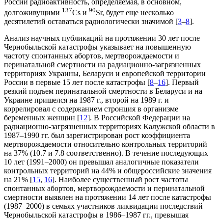
России радиоактивность, определяемая, в основном,
137
90
долгоживущими
Cs и
Sr, будет еще несколько
десятилетий оставаться радиологически значимой [
3
–
8
].
Анализ научных публикаций на протяжении 30 лет после
Чернобыльской катастрофы указывает на повышенную
частоту спонтанных абортов, мертворождаемости и
перинатальной смертности на радиационно-загрязненных
территориях Украины, Беларуси и европейской территории
России в первые 15 лет после катастрофы [
8
–
16
]. Первый
резкий подъем перинатальной смертности в Беларуси и на
Украине пришелся на 1987 г., второй на 1989 г. и
коррелировал с содержанием стронция в организме
беременных женщин [
12
]. В Российской Федерации на
радиационно-загрязненных территориях Калужской области в
1987–1990 гг. был зарегистрирован рост коэффициента
мертворождаемости относительно контрольных территорий
на 37% (10.7 и 7.8 соответственно). В течение последующих
10 лет (1991–2000) он превышал аналогичные показатели
контрольных территорий на 44% и общероссийские значения
на 21% [
15
,
16
]. Наиболее существенный рост частоты
спонтанных абортов, мертворождаемости и перинатальной
смертности выявлен на протяжении 14 лет после катастрофы
(1987–2000) в семьях участников ликвидации последствий
Чернобыльской катастрофы в 1986–1987 гг., превышая