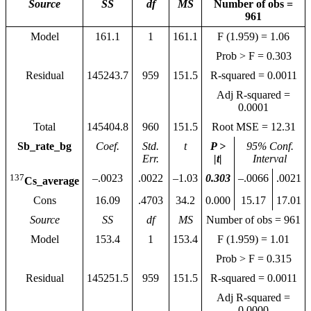
Source
SS
df
MS
Number of obs =
961
Model
161.1
1
161.1
F (1.959) = 1.06
Prob > F = 0.303
Residual
145243.7
959
151.5
R-squared = 0.0011
Adj R-squared =
0.0001
Total
145404.8
960
151.5
Root MSE = 12.31
Sb_rate_bg
Coef.
Std.
t
P >
95% Conf.
Err.
|t|
Interval
137
–.0023
.0022
–1.03
0.303
–.0066
.0021
Cs_average
Cons
16.09
.4703
34.2
0.000
15.17
17.01
Source
SS
df
MS
Number of obs = 961
Model
153.4
1
153.4
F (1.959) = 1.01
Prob > F = 0.315
Residual
145251.5
959
151.5
R-squared = 0.0011
Adj R-squared =
0.0000