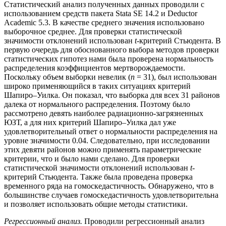
Статистический анализ полученных данных проводили с
использованием средств пакета Stata SE 14.2 и Deductor
Academic 5.3. В качестве среднего значения использовано
выборочное среднее. Для проверки статистической
значимости отклонений использован
t
-критерий Стьюдента. В
первую очередь для обоснованного выбора методов проверки
статистических гипотез нами была проверена нормальность
распределения коэффициентов мертворождаемости.
Поскольку объем выборки невелик (
n
= 31), был использован
широко применяющийся в таких ситуациях критерий
Шапиро–Уилка. Он показал, что выборка для всех 31 районов
далека от нормального распределения. Поэтому было
рассмотрено девять наиболее радиационно-загрязненных
ЮЗТ, а для них критерий Шапиро–Уилка дал уже
удовлетворительный ответ о нормальности распределения на
уровне значимости 0.04. Следовательно, при исследовании
этих девяти районов можно применять параметрические
критерии, что и было нами сделано. Для проверки
статистической значимости отклонений использован
t
-
критерий Стьюдента. Также была проведена проверка
временного ряда на гомоскедастичность
.
Обнаружено, что в
большинстве случаев гомоскедастичность удовлетворительна
и позволяет использовать общие методы статистики.
Регрессионный анализ.
Проводили регрессионный анализ