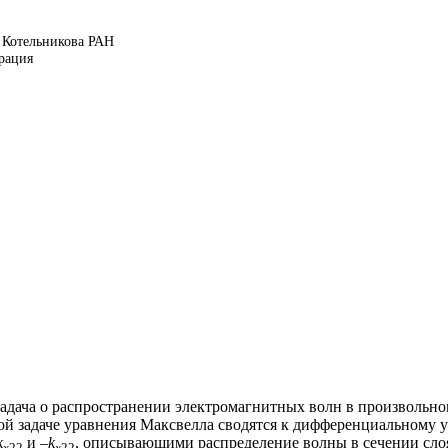
 Котельникова РАН
ерация
задача о распространении электромагнитных волн в произвольн
ой задаче уравнения Максвелла сводятся к дифференциальному у
k
и –
k
, описывающими распределение волны в сечении сло