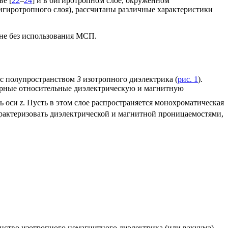
ве [
22
–
24
] и в бигиротропном слое, окруженном
игиротропного слоя), рассчитаны различные характеристики
ине без использования МСП.
– с полупространством
3
изотропного диэлектрика (
рис. 1
).
рные относительные диэлектрическую и магнитную
ль оси
z
. Пусть в этом слое распространяется монохроматическая
характеризовать диэлектрической и магнитной проницаемостями,
нство изотропного немагнитного диэлектрика (или вакуума).