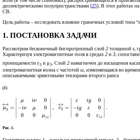
волн (в том числе спиновых), распространяющихся в произво
диэлектрическими полупространствами [
25
]. В этих работах 
СВ.
Цель работы – исследовать влияние граничных условий типа “
1. ПОСТАНОВКА ЗАДАЧИ
Рассмотрим бесконечный бигиротропный слой
2
толщиной
s
, 
Характеризуя электромагнитные поля в средах
2
и
3
, сопостав
проницаемости ε
и μ
. Слой
2
намагничен до насыщения кас
3
3
электромагнитная волна с частотой ω, изменяющаяся во времен
описываемыми эрмитовыми тензорами второго ранга
(1)
∣
∣
∣
∣
0
0
μ
i
ν
ε
i
g
↔
←
→
∣
∣
∣
∣
=
,
=
.
−
0
−
0
μ
ε
i
ν
μ
i
g
ε
2
∣
∣
∣
∣
2
∣
∣
0
0
∣
∣
0
0
μ
ε
z
z
z
z
Рис. 1.
Геометрия задачи:
1
– идеально проводящий металл,
2
– бигирот