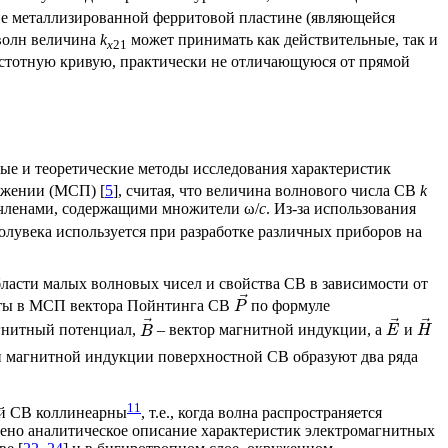
нне металлизированной ферритовой пластине (являющейся
 волн величина
k
может принимать как действительные, так и
x
21
частотную кривую, практически не отличающуюся от прямой
ные и теоретические методы исследования характеристик
ижении (МСП) [
5
], считая, что величина волнового числа СВ
k
ь членами, содержащими множители ω/
c
. Из-за использования
лувека используется при разработке различных приборов на
области малых волновых чисел и свойства СВ в зависимости от
⃗
четы в МСП вектора Пойнтинга СВ
по формуле
P
⃗
⃗
⃗
агнитный потенциал,
– вектор магнитной индукции, а
и
B
E
H
ии магнитной индукции поверхностной СВ образуют два ряда
1
1
тей СВ коллинеарны
, т.е., когда волна распространяется
ено аналитическое описание характеристик электромагнитных