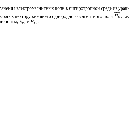
транения электромагнитных волн в бигиротропной среде из ура
−
→
лельных вектору внешнего однородного магнитного поля
, т.
H
0
мпоненты,
E
и
H
:
z
2
z
2