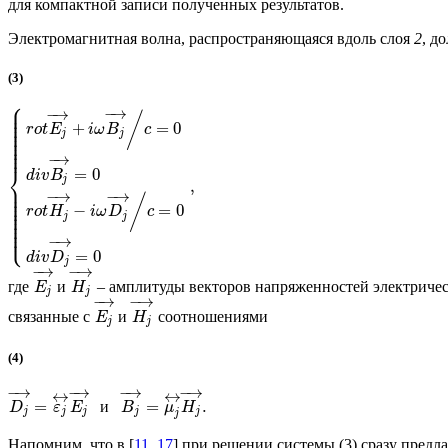
для компактной записи полученных результатов.
Электромагнитная волна, распространяющаяся вдоль слоя
2
, д
(3)
⎧
⎪
⎪
−
→
−
→
⎪
/
⎪
⎪
+
=
0
⎪
r
o
t
E
i
ω
B
c
⎪
j
j
⎪
⎪
⎪
⎪
−
→
⎨
=
0
d
i
v
B
j
,
⎪
⎪
⎪
−
→
−
→
/
⎪
⎪
⎪
−
=
0
r
o
t
H
i
ω
D
c
⎪
⎪
j
j
⎪
⎪
⎩
⎪
−
→
=
0
d
i
v
D
j
−
→
−
→
где
и
– амплитуды векторов напряженностей электричес
E
H
j
j
−
→
−
→
связанные с
и
соотношениями
E
H
j
j
(4)
−
→
−
→
−
→
−
→
↔
↔
=
=
.
и
D
ε
E
B
μ
H
j
j
j
j
j
j
Напомним, что в [
11
,
17
] при решении системы (3) сразу предл