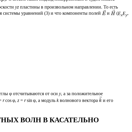
z
оскости
yz
пластины в произвольном направлении. То есть
⃗
⃗
я системы уравнений (3) и что компоненты полей
и
(
E
E
,
E
H
x
y
 углы φ отсчитываются от оси
y
, а за положительное
⃗
=
r
cos φ,
z
=
r
sin φ, а модуль
k
волнового вектора
и его
k
НЫХ ВОЛН В КАСАТЕЛЬНО