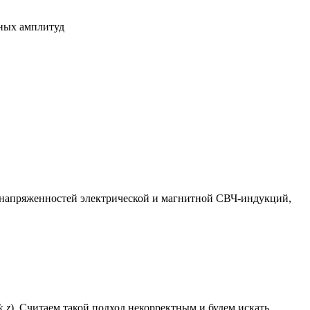
сных амплитуд
напряженностей электрической и магнитной СВЧ-индукций,
k
z
). Считаем такой подход некорректным и будем искать