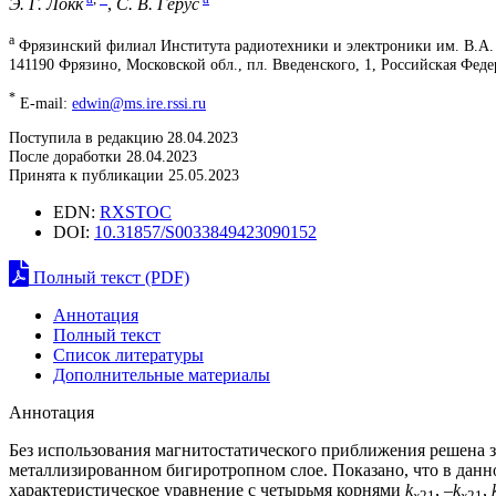
Э. Г. Локк
,
С. В. Герус
a
Фрязинский филиал Института радиотехники и электроники им. В.А.
141190 Фрязино, Московской обл., пл. Введенского, 1, Российская Фед
*
E-mail:
edwin@ms.ire.rssi.ru
Поступила в редакцию 28.04.2023
После доработки 28.04.2023
Принята к публикации 25.05.2023
EDN:
RXSTOC
DOI:
10.31857/S0033849423090152
Полный текст (PDF)
Аннотация
Полный текст
Список литературы
Дополнительные материалы
Аннотация
Без использования магнитостатического приближения решена 
металлизированном бигиротропном слое. Показано, что в данн
характеристическое уравнение с четырьмя корнями
k
, –
k
,