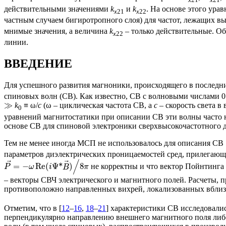
x
21
x
21
действительными значениями
k
и
k
. На основе этого ур
x
21
x
22
частным случаем бигиротропного слоя) для частот, лежащих в
мнимые значения, а величина
k
– только действительные. Об
x
22
линии.
ВВЕДЕНИЕ
Для успешного развития магноники, происходящего в последни
спиновых волн (СВ). Как известно, СВ с волновыми числами 
≫
k
≡ ω/
c
(ω – циклическая частота СВ, а
c
– скорость света в
0
уравнений магнитостатики при описании СВ эти волны часто н
основе СВ для спиновой электроники сверхвысокочастотного д
Тем не менее иногда МСП не использовалось для описания СВ 
параметров диэлектрических проницаемостей сред, прилегающ
/
⃗
⃗
=
−
Re
(
Ψ
*
)
8
не корректны и что вектор Пойнтинга
P
ω
i
B
π
– векторы СВЧ электрического и магнитного полей. Расчеты, п
противоположно направленных вихрей, локализованных вбли
Отметим, что в [
12
–
16
,
18
–
21
] характеристики СВ исследовали
перпендикулярно направлению внешнего магнитного поля либо