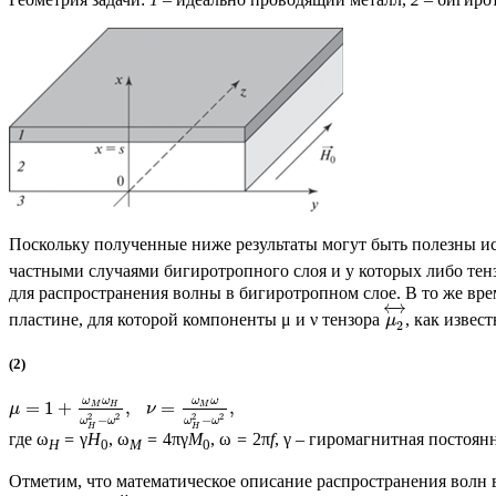
Поскольку полученные ниже результаты могут быть полезны и
частными случаями бигиротропного слоя и у которых либо те
для распространения волны в бигиротропном слое. В то же вр
←
→
пластине, для которой компоненты μ и ν тензора
, как извес
μ
2
(2)
ω
ω
ω
ω
=
1
+
,
=
,
M
H
M
μ
ν
2
2
2
2
−
−
ω
ω
ω
ω
H
H
где ω
=
γ
H
, ω
=
4πγ
M
, ω
=
2π
f
, γ
–
гиромагнитная постоянн
H
0
M
0
Отметим, что математическое описание распространения волн 