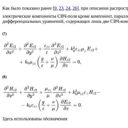
Как было показано ранее [
9
,
23
,
24
,
26
], при описании распрос
электрические компоненты СВЧ-поля кроме компонент, парал
дифференциальных уравнений, содержащих лишь две СВЧ-ко
(7)
2
2
2
∂
∂
∂
E
E
ε
E
2
2
2
z
z
z
z
z
2
+
+
+
+
k
ε
μ
E
2
⊥
z
z
z
0
2
2
2
∂
∂
∂
ε
x
y
z
∂
(
)
g
ν
H
2
z
+
+
=
0
,
k
μ
0
z
z
∂
ε
μ
z
(8)
2
2
2
∂
∂
∂
μ
H
H
H
2
2
2
z
z
z
z
z
2
+
+
+
−
k
μ
ε
H
⊥
2
z
0
z
z
2
2
2
∂
∂
∂
μ
x
y
z
∂
(
)
g
ν
E
2
z
−
+
=
0.
k
ε
0
z
z
∂
ε
μ
z
Здесь использованы обозначения