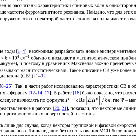
x
22
x
22
авнения рассчитаны характеристики спиновых волн в односторо
ыше частоты ферромагнитного резонанса. Найдено, что для этих
наружено, что на некоторой частоте спиновая волна имеет изо
е годы [
1
–
4
], необходимо разрабатывать новые эксперименталь
4
–1
0 <
k
< 10
см
обычно описывают в магнитостатическом прибл
 вакууме), и поэтому в уравнениях Максвелла можно пренебреч
азывают магнитостатическими. Такое описание СВ уже более по
иапазона (СВЧ) [
1
–
9
].
[
8
–
25
]. Так, в части работ исследовались характеристики СВ в 
их к ферриту [
12
–
14
,
17
]. В работе [
16
] было показано, что рас
[
]
/
⃗
⃗
⃗
=
Re
*
8
 следует вычислять по формуле
, где Ψ – м
P
c
E
H
π
редставленные в работах [
20
,
21
], показали, что векторные лин
зи противоположных поверхностей пластины.
сь лишь для случая, когда векторы групповой и фазовой скорос
 вдоль него. Лишь недавно без использования МСП было получ