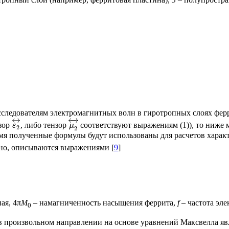
сследователям электромагнитных волн в гиротропных слоях фер
↔
←
→
нзор
, либо тензор
соответствуют выражениям (1)), то ниже 
ε
μ
2
2
емя полученные формулы будут использованы для расчетов хара
тно, описываются выражениями [
9
]
ая, 4π
M
– намагниченность насыщения феррита,
f
– частота эл
0
в произвольном направлении на основе уравнений Максвелла яв