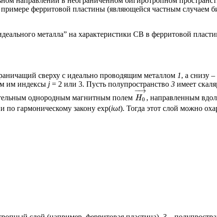
льном направлении в неограниченном бигиротропном пространст
на примере ферритовой пластины (являющейся частным случаем б
идеального металла” на характеристики СВ в ферритовой пласт
граничащий сверху с идеально проводящим металлом
1
, а снизу 
им им индексы
j
= 2 или 3. Пусть полупространство
3
имеет скаля
−
→
ательным однородным магнитным полем
, направленным вдо
H
0
и по гармоническому закону exp(
i
ω
t
). Тогда этот слой можно о
ропный слой (например, ферритовая пластина),
3
– полупростра