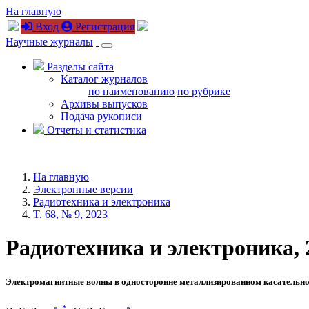
На главную
Вход
Регистрация
Научные журналы
Разделы сайта
Каталог журналов
по наименованию
по рубрике
Архивы выпусков
Подача рукописи
Отчеты и статистика
На главную
Электронные версии
Радиотехника и электроника
T. 68, № 9, 2023
Радиотехника и электроника, 20
Электромагнитные волны в односторонне металлизированном касательно 
a
,
*
a