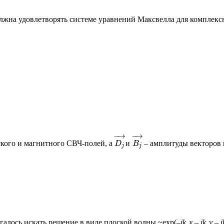
олжна удовлетворять системе уравнений Максвелла для комплек
−
→
−
→
кого и магнитного СВЧ-полей, а
и
– амплитуды векторов 
D
B
j
j
агалось искать решение в виде плоской волны ~exp(–
ik
x
–
ik
y
–
i