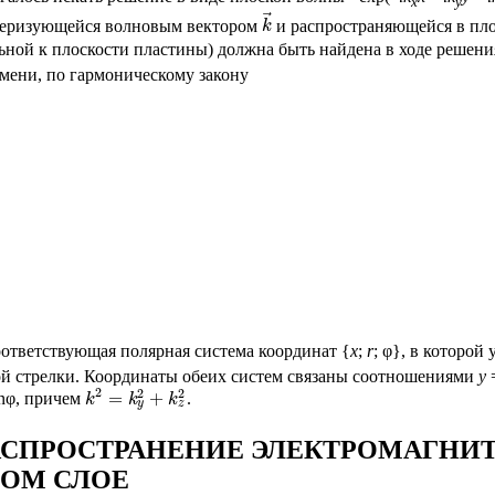
x
y
⃗
ктеризующейся волновым вектором
и распространяющейся в пл
k
ной к плоскости пластины) должна быть найдена в ходе решени
емени, по гармоническому закону
оответствующая полярная система координат {
x
;
r
; φ}, в которой
вой стрелки. Координаты обеих систем связаны соотношениями
y
2
2
2
=
+
nφ, причем
.
k
k
k
y
z
АСПРОСТРАНЕНИЕ ЭЛЕКТРОМАГНИТ
ОМ СЛОЕ