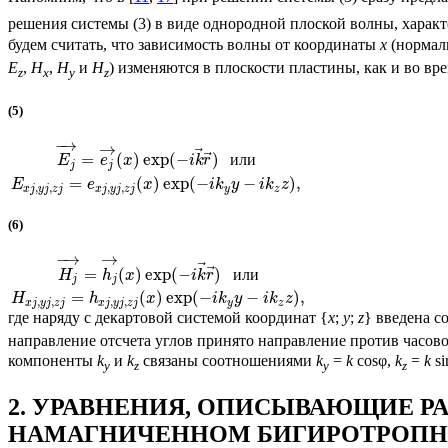
решения системы (3) в виде однородной плоской волны, хара
будем считать, что зависимость волны от координаты
x
(нормаль
E
,
H
,
H
и
H
) изменяются в плоскости пластины, как и во вр
z
x
y
z
(5)
−
→
→
⃗
⃗
=
(
)
exp
(
−
)
и
л
и
E
e
x
i
k
r
j
j
=
(
)
exp
(
−
−
)
,
E
e
x
i
k
y
i
k
z
,
,
,
,
x
j
y
j
z
j
x
j
y
j
z
j
y
z
(6)
→
−
→
⃗
⃗
=
(
)
exp
(
−
)
и
л
и
H
h
x
i
k
r
j
j
=
(
)
exp
(
−
−
)
,
H
h
x
i
k
y
i
k
z
,
,
,
,
x
j
y
j
z
j
x
j
y
j
z
j
y
z
где наряду с декартовой системой координат {
x
;
y
;
z
} введена с
направление отсчета углов принято направление против часо
компоненты
k
и
k
связаны соотношениями
k
=
k
cosφ,
k
=
k
si
y
z
y
z
2. УРАВНЕНИЯ, ОПИСЫВАЮЩИЕ Р
НАМАГНИЧЕННОМ БИГИРОТРОПН