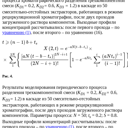
процесса хроматографического разделения трехкомпонентной
смеси (
K
=
0.2,
K
=
0.6,
K
=
1.2) в каскаде из 50
D
1
D
2
D
3
смесительно-отстойных экстракторов, работающих в режиме
рециркуляционной хроматографии, после двух проходов
загруженного раствора компонентов. Выходные профили
концентраций рассчитывались: после первого прохода – по
уравнению (1)
, после второго – по уравнению (16).
⩾
(
−
1
)
+
t
n
b
t
s
−
(
−
−
)
a
N
t
b
t
(
2
,
)
=
×
X
t
e
s
2
−
+
1
−
1
2
{
[
]
N
i
i
N
i
[
(
−
−
)
]
(
)
a
N
t
b
t
a
N
t
∑
∑
s
s
−
a
N
t
×
1
−
e
s
(
2
−
+
1
)
!
(
−
1
)
!
N
i
i
1
1
Рис. 4.
Результаты моделирования периодического процесса
разделения трехкомпонентной смеси (
K
=
0.2,
K
=
0.6,
D
1
D
2
K
=
1.2) в каскаде из 50 смесительно-отстойных
D
3
экстракторов, работающих в режиме рециркуляционной
хроматографии, после двух проходов загруженного раствора
компонентов. Параметры процесса:
N
= 50;
t
= 0.2;
S
= 0.8.
s
Выходные профили концентраций рассчитывались: после
первого прохода – по
уравнению (1)
, после второго – по