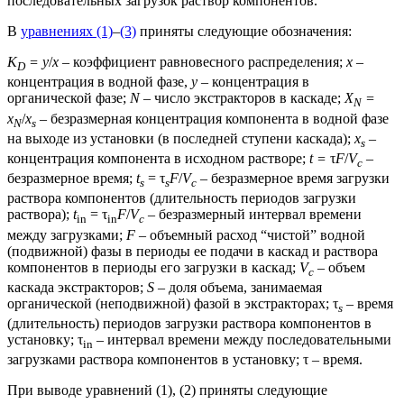
последовательных загрузок раствор компонентов.
В
уравнениях (1)
–
(3)
приняты следующие обозначения:
K
= y
/
x
– коэффициент равновесного распределения;
x
–
D
концентрация в водной фазе,
y
– концентрация в
органической фазе;
N
– число экстракторов в каскаде;
X
=
N
x
/
x
– безразмерная концентрация компонента в водной фазе
N
s
на выходе из установки (в последней ступени каскада);
x
–
s
концентрация компонента в исходном растворе;
t =
τ
F
/
V
–
c
безразмерное время;
t
= τ
F
/
V
– безразмерное время загрузки
s
s
c
раствора компонентов (длительность периодов загрузки
раствора);
t
= τ
F
/
V
– безразмерный интервал времени
in
in
c
между загрузками;
F
– объемный расход “чистой” водной
(подвижной) фазы в периоды ее подачи в каскад и раствора
компонентов в периоды его загрузки в каскад;
V
– объем
c
каскада экстракторов;
S
– доля объема, занимаемая
органической (неподвижной) фазой в экстракторах; τ
– время
s
(длительность) периодов загрузки раствора компонентов в
установку; τ
– интервал времени между последовательными
in
загрузками раствора компонентов в установку; τ – время.
При выводе уравнений (1), (2) приняты следующие