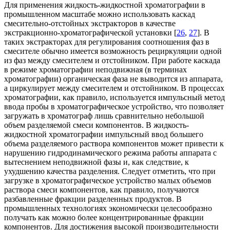
Для применения жидкость-жидкостной хроматографии в
промышленном масштабе можно использовать каскад
смесительно-отстойных экстракторов в качестве
экстракционно-хроматографической установки [
26
,
27
]. В
таких экстракторах для регулирования соотношения фаз в
смесителе обычно имеется возможность рециркуляции одной
из фаз между смесителем и отстойником. При работе каскада
в режиме хроматографии неподвижная (в терминах
хроматографии) органическая фаза не выводится из аппарата,
а циркулирует между смесителем и отстойником. В процессах
хроматографии, как правило, используется импульсный метод
ввода пробы в хроматографическое устройство, что позволяет
загружать в хроматограф лишь сравнительно небольшой
объем разделяемой смеси компонентов. В жидкость-
жидкостной хроматографии импульсный ввод большего
объема разделяемого раствора компонентов может привести к
нарушению гидродинамического режима работы аппарата с
вытеснением неподвижной фазы и, как следствие, к
ухудшению качества разделения. Следует отметить, что при
загрузке в хроматографическое устройство малых объемов
раствора смеси компонентов, как правило, получаются
разбавленные фракции разделенных продуктов. В
промышленных технологиях экономически целесообразно
получать как можно более концентрированные фракции
компонентов. Для достижения высокой производительности