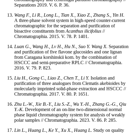
Separations 2019. V. 6. P. 36.
Wang F., Li R., Long L., Tian X., Xiao Z., Zhang S., Yin H.
A three‑phase solvent system in high‑speed counter‑current
chromatographic for the separation and purification of
bioactive constituents from
Acanthus ilicifolius
//
Chromatographia. 2015. V. 78. P. 1401.
Luan G., Wang H., Lv H., Hu N., Suo Y. Wang X.
Separation
and purification of five flavone glucosides and one lignan
from Caragana korshinskii kom. by the combination of
HSCCC and semi‑preparative RPLC // Chromatographia.
2016. V. 79. P. 823.
Liu H., Gong C., Liao Z., Chen T., Li Y.
Isolation and
purification of three analogues from Clematis akebioides by
molecularly imprinted solid‑phase extraction and HSCCC //
Chromatographia. 2017. V. 80. P. 1651.
Zhu L.-W., Xie B.-Y., Liu S.-Z., Wu Y.-H., Zhang G.-G., Qiu
Y.-K.
Development of an on‑line two‑dimensional normal
phase liquid chromatography system for analysis of weakly
polar samples // Chromatographia. 2023. V. 86. P. 285.
Lin L., Huang L., Ke Y., Xu X., Huang L.
Study on quality