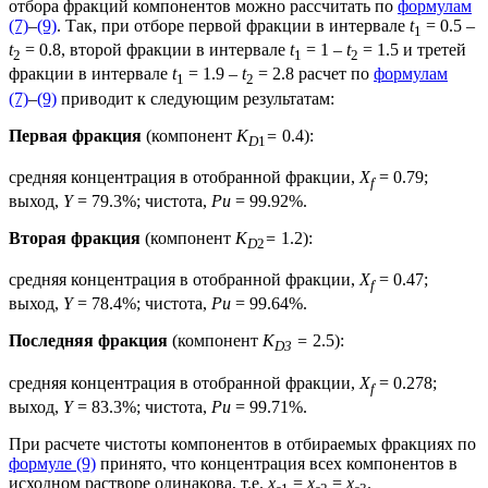
отбора фракций компонентов можно рассчитать по
формулам
(7)
–
(9)
. Так, при отборе первой фракции в интервале
t
= 0.5 –
1
t
= 0.8, второй фракции в интервале
t
= 1 –
t
= 1.5 и третей
2
1
2
фракции в интервале
t
= 1.9 –
t
= 2.8 расчет по
формулам
1
2
(7)
–
(9)
приводит к следующим результатам:
Первая фракция
(компонент
K
=
0.4):
D
1
средняя концентрация в отобранной фракции,
X
= 0.79;
f
выход,
Y
= 79.3%; чистота,
Pu
= 99.92%.
Вторая фракция
(компонент
K
=
1.2):
D
2
средняя концентрация в отобранной фракции,
X
= 0.47;
f
выход,
Y
= 78.4%; чистота,
Pu
= 99.64%.
Последняя фракция
(компонент
K
=
2.5):
D3
средняя концентрация в отобранной фракции,
X
= 0.278;
f
выход,
Y
= 83.3%; чистота,
Pu
= 99.71%.
При расчете чистоты компонентов в отбираемых фракциях по
формуле (9)
принято, что концентрация всех компонентов в
исходном растворе одинакова, т.е.
x
=
x
=
x
.