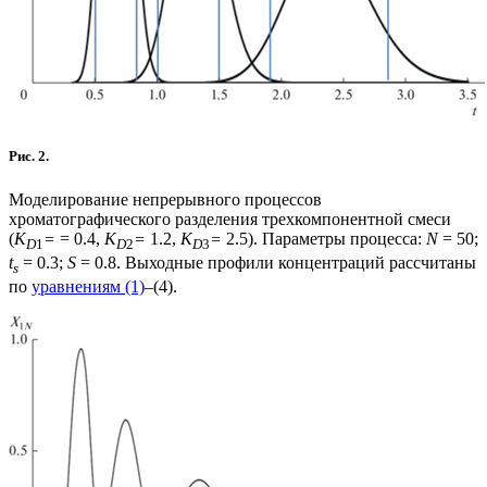
Рис. 2.
Моделирование непрерывного процессов
хроматографического разделения трехкомпонентной смеси
(
K
=
= 0.4,
K
=
1.2,
K
=
2.5). Параметры процесса:
N
= 50;
D
1
D
2
D
3
t
= 0.3;
S
= 0.8. Выходные профили концентраций рассчитаны
s
по
уравнениям (1)
–(4).