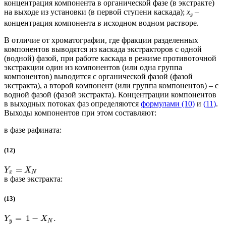
концентрация компонента в органической фазе (в экстракте)
на выходе из установки (в первой ступени каскада);
x
–
s
концентрация компонента в исходном водном растворе.
В отличие от хроматографии, где фракции разделенных
компонентов выводятся из каскада экстракторов с одной
(водной) фазой, при работе каскада в режиме противоточной
экстракции один из компонентов (или одна группа
компонентов) выводится с органической фазой (фазой
экстракта), а второй компонент (или группа компонентов) – с
водной фазой (фазой экстракта). Концентрации компонентов
в выходных потоках фаз определяются
формулами (10)
и
(11)
.
Выходы компонентов при этом составляют:
в фазе рафината:
(12)
=
Y
X
x
N
в фазе экстракта:
(13)
=
1
−
.
Y
X
y
N