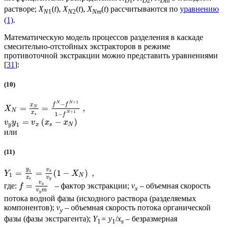
D
1
D
2
D
m
растворе;
X
(
t
),
X
(
t
),
X
(
t
) рассчитываются по
уравнению
N
1
N
2
Nm
(1)
.
Математическую модель процессов разделения в каскаде
смесительно-отстойных экстракторов в режиме
противоточной экстракции можно представить уравнениями
[
31
]:
(10)
+
1
N
N
−
f
f
x
=
=
,
N
X
N
+
1
x
N
1
−
f
s
=
(
−
)
v
y
v
x
x
1
y
x
s
N
или
(11)
y
v
1
=
=
(
1
−
)
,
x
Y
X
1
N
x
v
s
y
v
=
где:
– фактор экстракции;
v
– объемная скорость
x
f
x
v
m
y
потока водной фазы (исходного раствора (разделяемых
компонентов);
v
– объемная скорость потока органической
y
фазы (фазы экстрагента);
Y
= y
/
x
– безразмерная
1
1
s