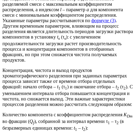
разделяемой смеси с максимальным коэффициентом
распределения, а индексом
l
– параметр
а
для компонента
смеси с минимальным коэффициентом распределения.
Указанные параметры рассчитываются по
формуле (3)
.
Другим временным параметром, влияющим на процесс
разделения является длительность периодов загрузки раствора
компонентов в установку
t
(τ
): с увеличением
s
s
продолжительности загрузки растет производительность
процесса и концентрация компонентов в отобранных
фракциях, но при этом снижается чистота получаемых
продуктов.
Концентрация, чистота и выход продуктов
хроматографического разделения при заданных параметрах
процесса зависит также от времени отбора отдельных
фракций: начало отбора –
t
(τ
) и окончание отбора –
t
(τ
). С
1
1
2
2
уменьшением интервала отбора повышается концентрация и
чистота, но снижается выход. Эти важные характеристики
процессов разделения можно рассчитать следующим образом:
Количество компонента с коэффициентом распределения
K
Dm
во фракции (
Q
), собранной за интервал времени τ
– τ
(в
f
1
2
безразмерных единицах времени:
t
–
t
):
1
2