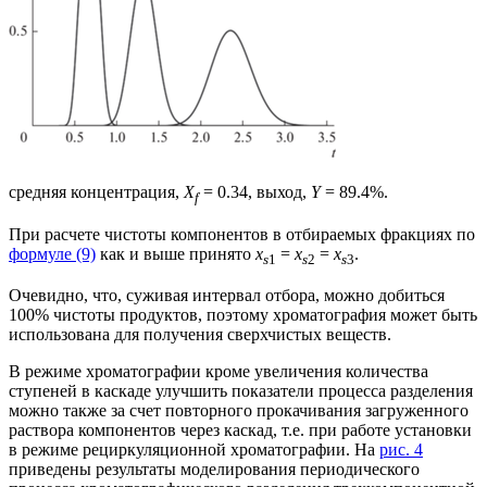
средняя концентрация,
X
= 0.34, выход,
Y
= 89.4%.
f
При расчете чистоты компонентов в отбираемых фракциях по
формуле (9)
как и выше принято
x
=
x
=
x
.
s
1
s
2
s
3
Очевидно, что, суживая интервал отбора, можно добиться
100% чистоты продуктов, поэтому хроматография может быть
использована для получения сверхчистых веществ.
В режиме хроматографии кроме увеличения количества
ступеней в каскаде улучшить показатели процесса разделения
можно также за счет повторного прокачивания загруженного
раствора компонентов через каскад, т.е. при работе установки
в режиме рециркуляционной хроматографии. На
рис. 4
приведены результаты моделирования периодического