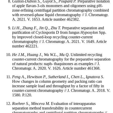
Guilois-Dubois S., Guyot S., Poupard P.
Preparative isolation
of apple flavan-3-ols monomers and oligomers using pH-
zone-refining centrifugal partition chromatography combined
with reversed-phase liquid chromatography // J. Chromatogr.
A. 2021. V. 1653. Article number 462382.
Li H., Zhang F., Jin Q., Zhu T.
Preparative separation and
purification of Cyclosporin D from fungus
Hypoxylon
Spp.
by improved closed-loop recycling counter-current
chromatography // J. Chromatogr. A. 2021. V. 1649. Article
number 462221.
He J.M., Huang J., Wu W.L., Mu Q.
Unlimited recycling
counter-current chromatography for the preparative separation
of natural products: naph- thaquinones as examples // J.
Chromatogr. A. 2020. V. 1626. Article number 461368.
Peng A., Hewitson P., Sutherland I., Chen L., Ignatova S.
How changes in column geometry and packing ratio can
increase sample load and throughput by a factor of fifty in
counter-current chromatography // J. Chromatogr. A. 2018. V.
1580. P.120.
Roehrer S., Minceva M.
Evaluation of interapparatus
separation method transferability in countercurrent
chromatography and centrifugal partition chromatography //