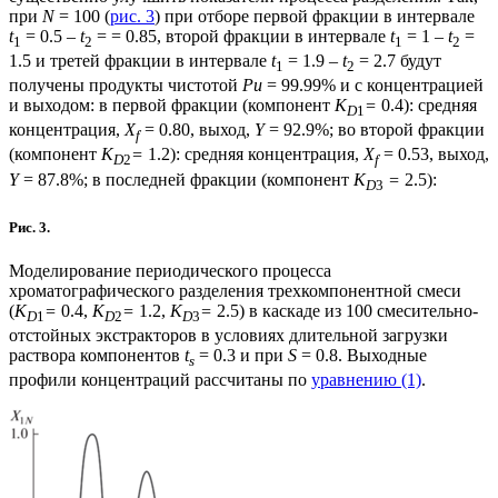
при
N
= 100 (
рис. 3
) при отборе первой фракции в интервале
t
= 0.5 –
t
= = 0.85, второй фракции в интервале
t
= 1 –
t
=
1
2
1
2
1.5 и третей фракции в интервале
t
= 1.9 –
t
= 2.7 будут
1
2
получены продукты чистотой
Pu
= 99.99% и с концентрацией
и выходом: в первой фракции (компонент
K
=
0.4): средняя
D
1
концентрация,
X
= 0.80, выход,
Y
= 92.9%; во второй фракции
f
(компонент
K
=
1.2): средняя концентрация,
X
= 0.53, выход,
D
2
f
Y
= 87.8%; в последней фракции (компонент
K
=
2.5):
D
3
Рис. 3.
Моделирование периодического процесса
хроматографического разделения трехкомпонентной смеси
(
K
=
0.4,
K
=
1.2,
K
=
2.5) в каскаде из 100 смесительно-
D
1
D
2
D
3
отстойных экстракторов в условиях длительной загрузки
раствора компонентов
t
= 0.3 и при
S
= 0.8. Выходные
s
профили концентраций рассчитаны по
уравнению (1)
.