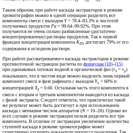
s
1
s
2
s
3
Таким образом, при работе каскада экстракторов в режиме
хроматографии можно в одной операции разделить все
компоненты смеси с выходом
Y
= 78.4–83.3% и чистотой
получаемых продуктов
Pu
= 99.64–99.92%. При этом
получаются не очень сильно разбавленные (достаточно
концентрированные) растворы продуктов. Так в первой
фракции концентрация компонента
K
достигает 79% от его
D
1
содержания в исходном растворе.
При работе рассматриваемого каскада экстракторов в режиме
противоточной экстракции расчеты по
формулам (10)
–
(15)
при одинаковых потоках водной и органической фаз (
v
=
v
)
x
y
показывают, что в чистом виде можно выделить лишь первый
компонент смеси в фазе рафината с выходом
Y
= 60% и
x
концентрацией
X
= 0.60. Остальная часть этого компонента в
f
смеси с вторым и третьим компонентом выводится из каскада
с фазой экстракта. Следует отметить, что практически такой
же результат может быть достигнут и при использовании
каскада с меньшим числом аппаратов (
N
= 10–20). Однако во
всех случаях в режиме экстракции нельзя разделить все три
компонента. В отличие от экстракции увеличение количества
ступеней каскада в режиме хроматографии может
существенно улучшить показатели процесса разделения. Так,