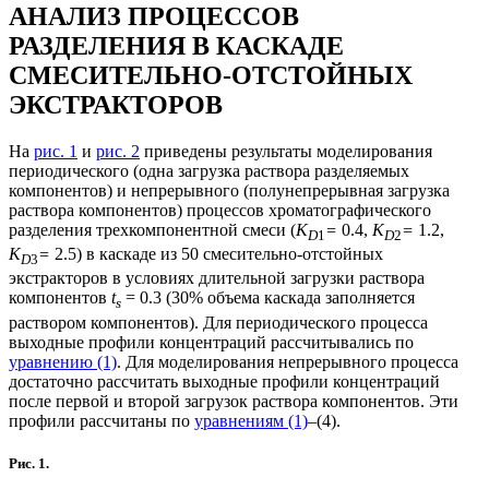
АНАЛИЗ ПРОЦЕССОВ
РАЗДЕЛЕНИЯ В КАСКАДЕ
СМЕСИТЕЛЬНО-ОТСТОЙНЫХ
ЭКСТРАКТОРОВ
На
рис. 1
и
рис. 2
приведены результаты моделирования
периодического (одна загрузка раствора разделяемых
компонентов) и непрерывного (полунепрерывная загрузка
раствора компонентов) процессов хроматографического
разделения трехкомпонентной смеси (
K
=
0.4,
K
=
1.2,
D
1
D
2
K
=
2.5) в каскаде из 50 смесительно-отстойных
D
3
экстракторов в условиях длительной загрузки раствора
компонентов
t
= 0.3 (30% объема каскада заполняется
s
раствором компонентов). Для периодического процесса
выходные профили концентраций рассчитывались по
уравнению (1)
. Для моделирования непрерывного процесса
достаточно рассчитать выходные профили концентраций
после первой и второй загрузок раствора компонентов. Эти
профили рассчитаны по
уравнениям (1)
–(4).
Рис. 1.