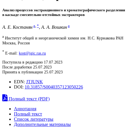
Анализ процессов экстракционного и хроматографического разделения
в каскаде смесительно-отстойных экстракторов
a
,
*
a
А. Е. Костанян
,
А. А. Вошкин
a
Институт общей и неорганической химии им. Н.С. Курнакова РАН
Москва, Россия
*
E-mail:
kost@igic.ras.ru
Поступила в редакцию 17.07.2023
После доработки 25.07.2023
Принята к публикации 25.07.2023
EDN:
JTJUNK
DOI:
10.31857/S0040357123050226
Полный текст (PDF)
Аннотация
Полный текст
Список литературы
Дополнительные материалы