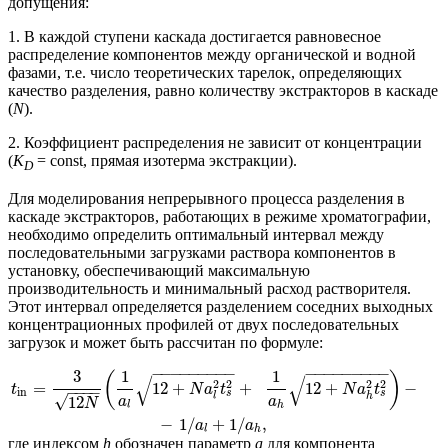
допущения:
1. В каждой ступени каскада достигается равновесное
распределение компонентов между органической и водной
фазами, т.е. число теоретических тарелок, определяющих
качество разделения, равно количеству экстракторов в каскаде
(
N
).
2. Коэффициент распределения не зависит от концентрации
(
K
= const, прямая изотерма экстракции).
D
Для моделирования непрерывного процесса разделения в
каскаде экстракторов, работающих в режиме хроматографии,
необходимо определить оптимальный интервал между
последовательными загрузками раствора компонентов в
установку, обеспечивающий максимальную
производительность и минимальный расход растворителя.
Этот интервал определяется разделением соседних выходных
концентрационных профилей от двух последовательных
загрузок и может быть рассчитан по формуле:
−
−
−
−
−
−
−
−
−
−
−
−
−
−
−
−
−
−
3
1
1
(
)
√
√
2
2
2
2
=
12
+
+
12
+
−
t
N
a
t
N
a
t
−
−
−
−
in
s
s
l
h
√
12
a
a
N
l
h
−
1
/
+
1
/
,
a
a
l
h
где индексом
h
обозначен параметр
а
для компонента