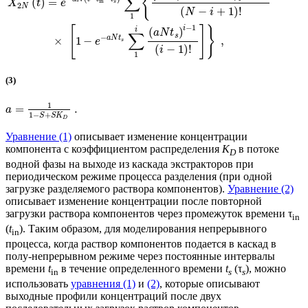
{
∑
(
)
=
in
X
t
e
s
2
N
(
−
+
1
)
!
N
i
1
−
1
[
]
}
i
i
(
)
a
N
t
∑
s
−
a
N
t
×
1
−
,
e
s
(
−
1
)
!
i
1
(3)
1
=
.
a
1
−
+
S
S
K
D
Уравнение (1)
описывает изменение концентрации
компонента с коэффициентом распределения
K
в потоке
D
водной фазы на выходе из каскада экстракторов при
периодическом режиме процесса разделения (при одной
загрузке разделяемого раствора компонентов).
Уравнение (2)
описывает изменение концентрации после повторной
загрузки раствора компонентов через промежуток времени τ
in
(
t
). Таким образом, для моделирования непрерывного
in
процесса, когда раствор компонентов подается в каскад в
полу-непрерывном режиме через постоянные интервалы
времени
t
в течение определенного времени
t
(τ
), можно
in
s
s
использовать
уравнения (1)
и
(2)
, которые описывают
выходные профили концентраций после двух