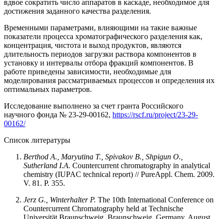
вдвое сократить число аппаратов в каскаде, необходимое для
достижения заданного качества разделения.
Временными параметрами, влияющими на такие важные
показатели процесса хроматографического разделения как,
концентрация, чистота и выход продуктов, являются
длительность периодов загрузки раствора компонентов в
установку и интервалы отбора фракций компонентов. В
работе приведены зависимости, необходимые для
моделирования рассматриваемых процессов и определения их
оптимальных параметров.
Исследование выполнено за счет гранта Российского
научного фонда № 23-29-00162,
https://rscf.ru/project/23-29-
00162/
Список литературы
Berthod A., Maryutina T., Spivakov B., Shpigun O.,
Sutherland I.A.
Countercurrent chromatography in analytical
chemistry (IUPAC technical report) // PureAppl. Chem. 2009.
V. 81. P. 355.
Jerz
G.,
Winterhalter
P.
The 10th International Conference on
Countercurrent Chromatography held at Technische
Universität Braunschweig, Braunschweig, Germany, August