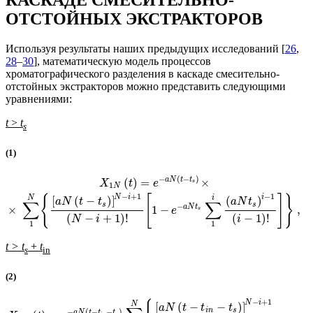
КАСКАДЕ СМЕСИТЕЛЬНО-
ОТСТОЙНЫХ ЭКСТРАКТОРОВ
Используя результаты наших предыдущих исследований [
26
,
28
–
30
], математическую модель процессов
хроматографического разделения в каскаде смесительно-
отстойных экстракторов можно представить следующими
уравнениями:
t
>
t
s
(1)
−
(
−
)
a
N
t
t
(
)
=
×
X
t
e
s
1
N
−
+
1
−
1
{
[
]
}
N
i
i
N
i
[
(
−
)
]
(
)
a
N
t
t
a
N
t
∑
∑
s
s
−
a
N
t
×
1
−
,
e
s
(
−
+
1
)
!
(
−
1
)
!
N
i
i
1
1
t > t
+
t
s
in
(2)
−
+
1
N
i
N
[
(
−
−
)
]
a
N
t
t
t
i
n
s
−
(
−
−
)
a
N
t
t
t