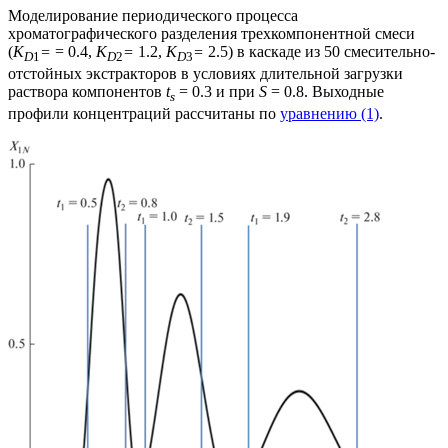
Моделирование периодического процесса
хроматографического разделения трехкомпонентной смеси
(
K
=
= 0.4,
K
=
1.2,
K
=
2.5) в каскаде из 50 смесительно-
D
1
D
2
D
3
отстойных экстракторов в условиях длительной загрузки
раствора компонентов
t
= 0.3 и при
S
= 0.8. Выходные
s
профили концентраций рассчитаны по
уравнению (1)
.