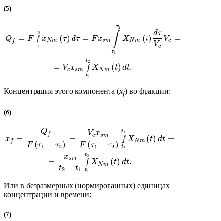
(5)
τ
2
τ
d
τ
∫
2
=
∫
(
)
=
(
)
=
Q
F
x
τ
d
τ
F
x
X
t
V
N
m
s
m
N
m
c
f
V
τ
c
1
τ
1
t
2
=
∫
(
)
.
V
x
X
t
d
t
c
s
m
N
m
t
1
Концентрация этого компонента (
x
) во фракции:
f
(6)
Q
t
V
x
2
f
c
s
m
=
=
∫
(
)
=
x
X
t
d
t
N
m
f
(
−
)
(
−
)
F
τ
τ
F
τ
τ
1
2
1
2
t
1
t
x
2
s
m
=
∫
(
)
.
X
t
d
t
N
m
−
t
t
2
1
t
1
Или в безразмерных (нормированных) единицах
концентрации и времени:
(7)