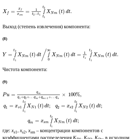
t
2
x
1
=
=
∫
(
)
.
f
X
X
t
d
t
N
m
f
−
x
t
t
2
1
s
m
t
1
Выход (степень извлечения) компонента:
(8)
∞
/
t
t
2
2
1
=
∫
(
)
∫
(
)
=
∫
(
)
.
Y
X
t
d
t
X
t
d
t
X
t
d
t
N
m
N
m
N
m
t
s
0
t
t
1
1
Чистота компонента:
(9)
q
=
×
100
%
,
m
P
u
+
+
…
+
+
…
q
q
q
q
q
1
2
+
1
m
m
n
t
t
2
2
=
∫
(
)
;
=
∫
(
)
;
q
x
X
t
d
t
q
x
X
t
d
t
1
1
2
2
1
2
s
N
s
N
t
t
1
1
t
2
=
∫
(
)
;
q
x
X
t
d
t
s
m
N
m
m
t
1
где:
x
,
x
,
x
– концентрации компонентов с
s
1
s
2
s
m
коэффициентами распределения
K
,
K
,
K
в исходном