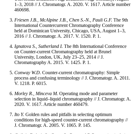
1–3, 2018 // J. Chromatogr. A. 2020. V. 1617. Article number
460698.
Friesen J.B., McAlpine J.B., Chen S.-N., Pauli G.F.
The 9th
International Countercurrent Chromatography Conference
held at Dominican University, Chicago, USA, August 1–3,
2016 // J. Chromatogr. A. 2017. V. 1520. P. 1.
Ignatova S., Sutherland I.
The 8th International Conference
on Counter-current Chromatography held at Brunel
University, London, UK, July 23–25, 2014 // J.
Chromatography A. 2015. V. 1425. P. 1.
Conway W.D.
Counter-current chromatography: Simple
process and confusing terminology // J. Chromatogr. A. 2011.
V. 1218. P. 6015.
Morley R., Minceva M.
Operating mode and parameter
selection in liquid–liquid chromatography // J. Chromatogr. A.
2020. V. 1617. Article number 460479.
Ito Y.
Golden rules and pitfalls in selecting optimum
conditions for high-speed counter-current chromatography //
J. Chromatogr. A. 2005. V. 1065. P. 145.