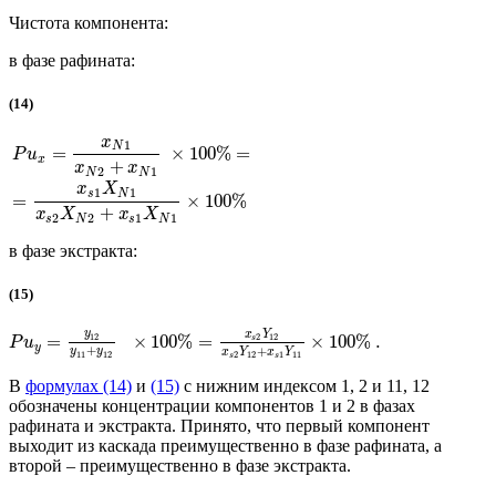
Чистота компонента:
в фазе рафината:
(14)
x
1
N
=
×
100
%
=
P
u
x
+
x
x
2
1
N
N
x
X
1
1
s
N
=
×
100
%
+
x
X
x
X
2
2
1
1
s
N
s
N
в фазе экстракта:
(15)
y
x
Y
2
12
12
=
×
100
%
=
×
100
%
.
s
P
u
y
+
+
y
y
x
Y
x
Y
2
12
1
11
11
12
s
s
В
формулах (14)
и
(15)
с нижним индексом 1, 2 и 11, 12
обозначены концентрации компонентов 1 и 2 в фазах
рафината и экстракта. Принято, что первый компонент
выходит из каскада преимущественно в фазе рафината, а
второй – преимущественно в фазе экстракта.