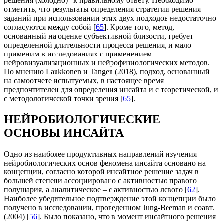
решения (холодно)” к правильному ответу. Необходимо
отметить, что результаты определения стратегии решения
заданий при использовании этих двух подходов недостаточно
согласуются между собой [
65
]. Кроме того, метод,
основанный на оценке субъективной близости, требует
определенной длительности процесса решения, и мало
применим в исследованиях с применением
нейровизуализационных и нейрофизиологических методов.
По мнению Laukkonen и Tangen (2018), подход, основанный
на самоотчете испытуемых, в настоящее время
предпочтителен для определения инсайта и с теоретической, и
с методологической точки зрения [
65
].
НЕЙРОБИОЛОГИЧЕСКИЕ
ОСНОВЫ ИНСАЙТА
Одно из наиболее продуктивных направлений изучения
нейробиологических основ феномена инсайта основано на
концепции, согласно которой инсайтное решение задач в
большей степени ассоциировано с активностью правого
полушария, а аналитическое – с активностью левого [
62
].
Наиболее убедительное подтверждение этой концепции было
получено в исследовании, проведенном Jung-Beeman и соавт.
(2004) [
56
]. Было показано, что в момент инсайтного решения