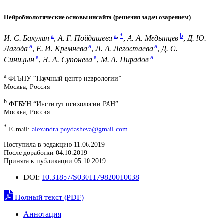
Нейробиологические основы инсайта (решения задач озарением)
a
a
,
*
b
И. С. Бакулин
,
А. Г. Пойдашева
,
А. А. Медынцев
,
Д. Ю.
a
a
a
Лагода
,
Е. И. Кремнева
,
Л. А. Легостаева
,
Д. О.
a
a
a
Синицын
,
Н. А. Супонева
,
М. А. Пирадов
a
ФГБНУ “Научный центр неврологии”
Москва, Россия
b
ФГБУН “Институт психологии РАН”
Москва, Россия
*
E-mail:
alexandra.poydasheva@gmail.com
Поступила в редакцию 11.06.2019
После доработки 04.10.2019
Принята к публикации 05.10.2019
DOI:
10.31857/S0301179820010038
Полный текст (PDF)
Аннотация