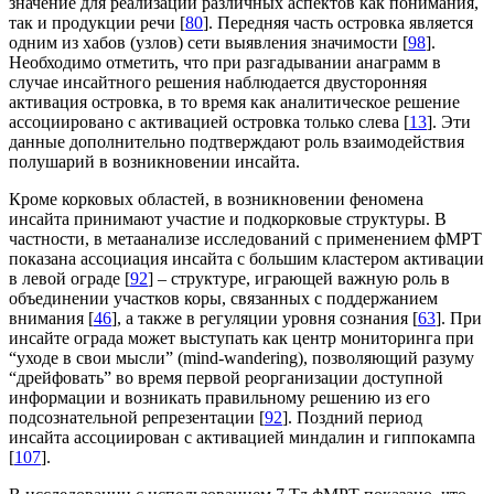
значение для реализации различных аспектов как понимания,
так и продукции речи [
80
]. Передняя часть островка является
одним из хабов (узлов) сети выявления значимости [
98
].
Необходимо отметить, что при разгадывании анаграмм в
случае инсайтного решения наблюдается двусторонняя
активация островка, в то время как аналитическое решение
ассоциировано с активацией островка только слева [
13
]. Эти
данные дополнительно подтверждают роль взаимодействия
полушарий в возникновении инсайта.
Кроме корковых областей, в возникновении феномена
инсайта принимают участие и подкорковые структуры. В
частности, в метаанализе исследований с применением фМРТ
показана ассоциация инсайта с большим кластером активации
в левой ограде [
92
] – структуре, играющей важную роль в
объединении участков коры, связанных с поддержанием
внимания [
46
], а также в регуляции уровня сознания [
63
]. При
инсайте ограда может выступать как центр мониторинга при
“уходе в свои мысли” (mind-wandering), позволяющий разуму
“дрейфовать” во время первой реорганизации доступной
информации и возникать правильному решению из его
подсознательной репрезентации [
92
]. Поздний период
инсайта ассоциирован с активацией миндалин и гиппокампа
[
107
].