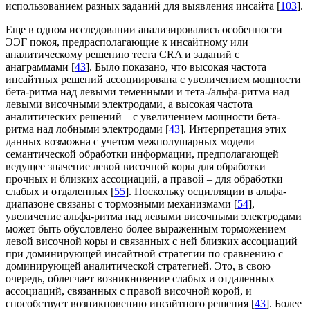
использованием разных заданий для выявления инсайта [
103
].
Еще в одном исследовании анализировались особенности
ЭЭГ покоя, предрасполагающие к инсайтному или
аналитическому решению теста CRA и заданий с
анаграммами [
43
]. Было показано, что высокая частота
инсайтных решений ассоциирована с увеличением мощности
бета-ритма над левыми теменными и тета-/альфа-ритма над
левыми височными электродами, а высокая частота
аналитических решений – с увеличением мощности бета-
ритма над лобными электродами [
43
]. Интерпретация этих
данных возможна с учетом межполушарных модели
семантической обработки информации, предполагающей
ведущее значение левой височной коры для обработки
прочных и близких ассоциаций, а правой – для обработки
слабых и отдаленных [
55
]. Поскольку осцилляции в альфа-
диапазоне связаны с тормозными механизмами [
54
],
увеличение альфа-ритма над левыми височными электродами
может быть обусловлено более выраженным торможением
левой височной коры и связанных с ней близких ассоциаций
при доминирующей инсайтной стратегии по сравнению с
доминирующей аналитической стратегией. Это, в свою
очередь, облегчает возникновение слабых и отдаленных
ассоциаций, связанных с правой височной корой, и
способствует возникновению инсайтного решения [
43
]. Более