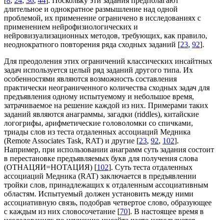
[
8
,
24
,
36
,
44
]. Поскольку эти задания предполагают
длительное и однократное размышление над одной
проблемой, их применение ограничено в исследованиях с
применением нейрофизиологических и
нейровизуализационных методов, требующих, как правило,
неоднократного повторения ряда сходных заданий [
23
,
92
].
Для преодоления этих ограничений классических инсайтных
задач используется целый ряд заданий другого типа. Их
особенностями являются возможность составления
практически неограниченного количества сходных задач для
предъявления одному испытуемому и небольшое время,
затрачиваемое на решение каждой из них. Примерами таких
заданий являются анаграммы, загадки (riddles), китайские
логогрифы, арифметические головоломки со спичками,
триады слов из теста отдаленных ассоциаций Медника
(Remote Associates Task, RAT) и другие [
23
,
92
,
102
].
Например, при использовании анаграмм суть задания состоит
в перестановке предъявляемых букв для получения слова
(ОТНАЦЯИ=НОТАЦИЯ) [
102
]. Суть теста отдаленных
ассоциаций Медника (RAT) заключается в предъявлении
тройки слов, принадлежащих к отдаленным ассоциативным
областям. Испытуемый должен установить между ними
ассоциативную связь, подобрав четвертое слово, образующее
с каждым из них словосочетание [
70
]. В настоящее время в