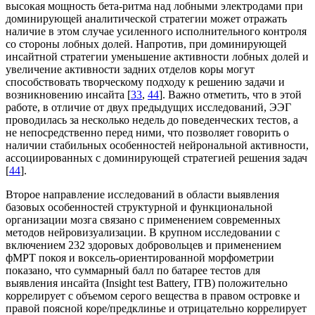
высокая мощность бета-ритма над лобными электродами при
доминирующей аналитической стратегии может отражать
наличие в этом случае усиленного исполнительного контроля
со стороны лобных долей. Напротив, при доминирующей
инсайтной стратегии уменьшение активности лобных долей и
увеличение активности задних отделов коры могут
способствовать творческому подходу к решению задачи и
возникновению инсайта [
33
,
44
]. Важно отметить, что в этой
работе, в отличие от двух предыдущих исследований, ЭЭГ
проводилась за несколько недель до поведенческих тестов, а
не непосредственно перед ними, что позволяет говорить о
наличии стабильных особенностей нейрональной активности,
ассоциированных с доминирующей стратегией решения задач
[
44
].
Второе направление исследований в области выявления
базовых особенностей структурной и функциональной
организации мозга связано с применением современных
методов нейровизуализации. В крупном исследовании с
включением 232 здоровых добровольцев и применением
фМРТ покоя и воксель-ориентированной морфометрии
показано, что суммарный балл по батарее тестов для
выявления инсайта (Insight test Battery, ITB) положительно
коррелирует с объемом серого вещества в правом островке и
правой поясной коре/предклинье и отрицательно коррелирует