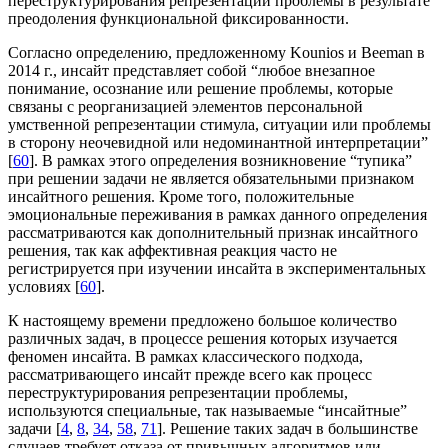
переструктурирования репрезентации проблемы в результате
преодоления функциональной фиксированности.
Согласно определению, предложенному Kounios и Beeman в
2014 г., инсайт представляет собой “любое внезапное
понимание, осознание или решение проблемы, которые
связаны с реорганизацией элементов персональной
умственной репрезентации стимула, ситуации или проблемы
в сторону неочевидной или недоминантной интерпретации”
[
60
]. В рамках этого определения возникновение “тупика”
при решении задачи не является обязательными признаком
инсайтного решения. Кроме того, положительные
эмоциональные переживания в рамках данного определения
рассматриваются как дополнительный признак инсайтного
решения, так как аффективная реакция часто не
регистрируется при изучении инсайта в экспериментальных
условиях [
60
].
К настоящему времени предложено большое количество
различных задач, в процессе решения которых изучается
феномен инсайта. В рамках классического подхода,
рассматривающего инсайт прежде всего как процесс
переструктурирования репрезентации проблемы,
используются специальные, так называемые “инсайтные”
задачи [
4
,
8
,
34
,
58
,
71
]. Решение таких задач в большинстве
случаев требует отказа от привычных алгоритмов или