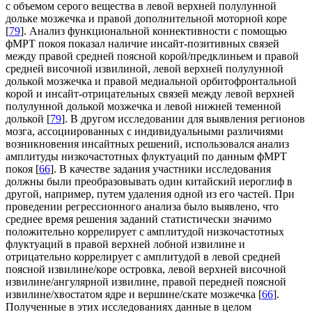
с объемом серого вещества в левой верхней полулунной
дольке мозжечка и правой дополнительной моторной коре
[
79
]. Анализ функциональной коннективности с помощью
фМРТ покоя показал наличие инсайт-позитивных связей
между правой средней поясной корой/предклиньем и правой
средней височной извилиной, левой верхней полулунной
долькой мозжечка и правой медиальной орбитофронтальной
корой и инсайт-отрицательных связей между левой верхней
полулунной долькой мозжечка и левой нижней теменной
долькой [
79
]. В другом исследовании для выявления регионов
мозга, ассоциированных с индивидуальными различиями
возникновения инсайтных решений, использовался анализ
амплитуды низкочастотных флуктуаций по данным фМРТ
покоя [
66
]. В качестве задания участники исследования
должны были преобразовывать один китайский иероглиф в
другой, например, путем удаления одной из его частей. При
проведении регрессионного анализа было выявлено, что
среднее время решения заданий статистически значимо
положительно коррелирует с амплитудой низкочастотных
флуктуаций в правой верхней лобной извилине и
отрицательно коррелирует с амплитудой в левой средней
поясной извилине/коре островка, левой верхней височной
извилине/ангулярной извилине, правой передней поясной
извилине/хвостатом ядре и вершине/скате мозжечка [
66
].
Полученные в этих исследованиях данные в целом