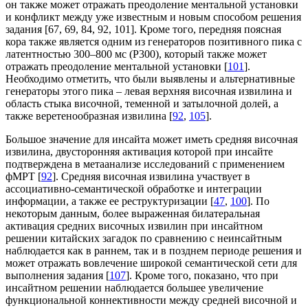
он также может отражать преодоление ментальной установки
и конфликт между уже известным и новым способом решения
задания [67, 69, 84, 92, 101]. Кроме того, передняя поясная
кора также является одним из генераторов позитивного пика с
латентностью 300–800 мс (P300), который также может
отражать преодоление ментальной установки [
101
].
Необходимо отметить, что были выявлены и альтернативные
генераторы этого пика – левая верхняя височная извилина и
область стыка височной, теменной и затылочной долей, а
также веретенообразная извилина [
92
,
105
].
Большое значение для инсайта может иметь средняя височная
извилина, двусторонняя активация которой при инсайте
подтверждена в метаанализе исследований с применением
фМРТ [
92
]. Средняя височная извилина участвует в
ассоциативно-семантической обработке и интеграции
информации, а также ее реструктуризации [
47
,
100
]. По
некоторым данным, более выраженная билатеральная
активация средних височных извилин при инсайтном
решении китайских загадок по сравнению с неинсайтным
наблюдается как в раннем, так и в позднем периоде решения и
может отражать вовлечение широкой семантической сети для
выполнения задания [
107
]. Кроме того, показано, что при
инсайтном решении наблюдается большее увеличение
функциональной коннективности между средней височной и