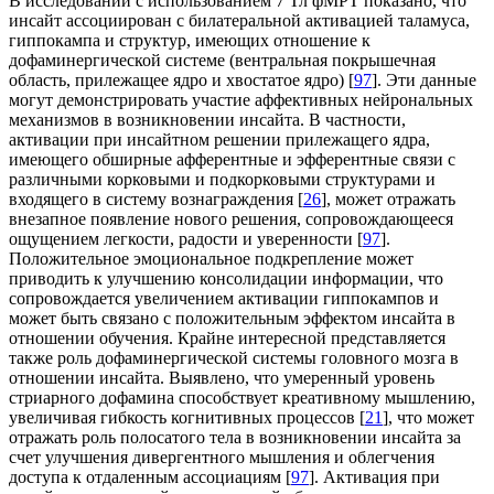
В исследовании с использованием 7 Тл фМРТ показано, что
инсайт ассоциирован с билатеральной активацией таламуса,
гиппокампа и структур, имеющих отношение к
дофаминергической системе (вентральная покрышечная
область, прилежащее ядро и хвостатое ядро) [
97
]. Эти данные
могут демонстрировать участие аффективных нейрональных
механизмов в возникновении инсайта. В частности,
активации при инсайтном решении прилежащего ядра,
имеющего обширные афферентные и эфферентные связи с
различными корковыми и подкорковыми структурами и
входящего в систему вознаграждения [
26
], может отражать
внезапное появление нового решения, сопровождающееся
ощущением легкости, радости и уверенности [
97
].
Положительное эмоциональное подкрепление может
приводить к улучшению консолидации информации, что
сопровождается увеличением активации гиппокампов и
может быть связано с положительным эффектом инсайта в
отношении обучения. Крайне интересной представляется
также роль дофаминергической системы головного мозга в
отношении инсайта. Выявлено, что умеренный уровень
стриарного дофамина способствует креативному мышлению,
увеличивая гибкость когнитивных процессов [
21
], что может
отражать роль полосатого тела в возникновении инсайта за
счет улучшения дивергентного мышления и облегчения
доступа к отдаленным ассоциациям [
97
]. Активация при