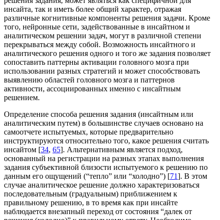
решения задания, может являться как специфичной для
инсайта, так и иметь более общий характер, отражая
различные когнитивные компоненты решения задачи. Кроме
того, нейронные сети, задействованные в инсайтном и
аналитическом решении задач, могут в различной степени
перекрываться между собой. Возможность инсайтного и
аналитического решения одного и того же задания позволяет
сопоставить паттерны активации головного мозга при
использовании разных стратегий и может способствовать
выявлению областей головного мозга и паттернов
активности, ассоциированных именно с инсайтным
решением.
Определение способа решения задания (инсайтным или
аналитическим путем) в большинстве случаев основано на
самоотчете испытуемых, которые предварительно
инструктируются относительно того, какое решения считать
инсайтом [
34
,
65
]. Альтернативным является подход,
основанный на регистрации на разных этапах выполнения
задания субъективной близости испытуемого к решению по
данным его ощущений (“тепло” или “холодно”) [
71
]. В этом
случае аналитическое решение должно характеризоваться
последовательным (градуальным) приближением к
правильному решению, в то время как при инсайте
наблюдается внезапный переход от состояния “далек от