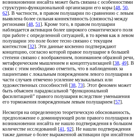
возникновении инсайта может быть связана с особенностями
структурно-функциональной организации его коры [
48
,
50
,
62
]. В частности, в правом полушарии по сравнению с левым
выявлена более сильная коннективность (связность) между
регионами [
48
,
51
]. Кроме того, в правом полушарии
наблюдается активация более широкого семантического поля
при работе с определенной ситуацией, в то время как в левом
полушарии это поле более тесно связано с текущим
контекстом [
32
]. Эти данные косвенно подтверждают
концепцию, согласно которой правое полушарие в большей
степени связано с воображением, пониманием образной речи,
метафорическим мышлением и концептуализацией [
38
,
49
]. В
связи с этим необходимо отметить, что в наблюдениях за
пациентами с локальным повреждением левого полушария в
части случаев отмечено усиление музыкальных или
художественных способностей [
38
,
73
]. Этот феномен может
быть объяснен парадоксальной “функциональной
фасилитацией” правого полушария вследствие уменьшения
его торможения поврежденным левым полушарием [
57
].
Несмотря на определенную теоретическую обоснованность,
предположение о доминирующей роли правого полушария в
возникновении инсайта не нашло подтверждения в большом
количестве исследований [
41
,
92
]. Не нашли подтверждения
также данные о более выраженной активации при инсайтном