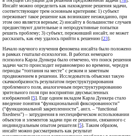
в текущей ситуации для решения предложенной задачи [
78
].
Инсайт можно определить как нахождение решения задачи,
соответствующее трем основным критериям: 1) субъект
переживает такое решение как возникшее неожиданно, при
этом оно является верным; 2) инсайту в большинстве случаев
предшествуют длительные и непродуктивные попытки
решить проблему; 3) субъект, переживший инсайт, не может
рассказать, как ему удалось прийти к решению [
23
].
Начало научного изучения феномена инсайта было положено
в рамках гештальт-психологии. В работах немецкого
психолога Карла Дункера было отмечено, что поиск решения
задачи часто происходит неравномерно во времени, чередуя
периоды “топтания на месте” с резким и заметным
продвижением в решении. Исследователь объяснял такую
скачкообразность результатом переструктурирования
проблемного поля, аналогичным переструктурированию
зрительного поля при восприятии двусмысленных
изображений [
5
]. Еще одним вкладом Карла Дункера стало
введение понятия “функциональной фиксированности”
(“функциональной закрепленности”, англ. – “functional
fixedness”) – затруднения в неспецифическом использовании
объектов и элементов задачи при ее решении, связанного с
индивидуальным опытом решателя [
5
]. Таким образом,
инсайт можно рассматривать как результат