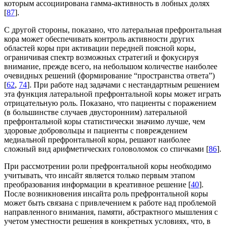
которым ассоциирована гамма-активность в лобных долях
[
87
].
С другой стороны, показано, что латеральная префронтальная
кора может обеспечивать контроль активности других
областей коры при активации передней поясной коры,
ограничивая спектр возможных стратегий и фокусируя
внимание, прежде всего, на небольшом количестве наиболее
очевидных решений (формирование “пространства ответа”)
[
62
,
74
]. При работе над задачами с нестандартным решением
эта функция латеральной префронтальной коры может играть
отрицательную роль. Показано, что пациенты с поражением
(в большинстве случаев двусторонним) латеральной
префронтальной коры статистически значимо лучше, чем
здоровые добровольцы и пациенты с повреждением
медиальной префронтальной коры, решают наиболее
сложный вид арифметических головоломок со спичками [
86
].
При рассмотрении роли префронтальной коры необходимо
учитывать, что инсайт является только первым этапом
преобразования информации в креативное решение [
40
].
После возникновения инсайта роль префронтальной коры
может быть связана с привлечением к работе над проблемой
направленного внимания, памяти, абстрактного мышления с
учетом уместности решения в конкретных условиях, что, в