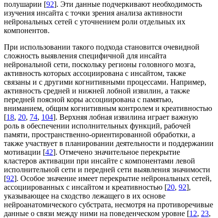
полушарии [
92
]. Эти данные подчеркивают необходимость
изучения инсайта с точки зрения анализа активности
нейрональных сетей с уточнением роли отдельных их
компонентов.
При использовании такого подхода становится очевидной
сложность выявления специфичной для инсайта
нейрональной сети, поскольку регионы головного мозга,
активность которых ассоциирована с инсайтом, также
связаны и с другими когнитивными процессами. Например,
активность средней и нижней лобной извилин, а также
передней поясной коры ассоциирована с памятью,
вниманием, общим когнитивным контролем и креативностью
[
18
,
20
,
74
,
104
]. Верхняя лобная извилина играет важную
роль в обеспечении исполнительных функций, рабочей
памяти, пространственно-ориентированной обработки, а
также участвует в планировании деятельности и поддержании
мотивации [
42
]. Отмечено значительное перекрытие
кластеров активации при инсайте с компонентами левой
исполнительной сети и передней сети выявления значимости
[
92
]. Особое значение имеет перекрытие нейрональных сетей,
ассоциированных с инсайтом и креативностью [
20
,
92
],
указывающее на сходство лежащего в их основе
нейроанатомического субстрата, несмотря на противоречивые
данные о связи между ними на поведенческом уровне [
12
,
23
,