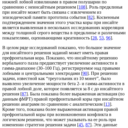
нижней лобной извилинами в правом полушарии по
сравнению с неинсайтным решением [
108
]. Роль предклинья
при инсайте может быть связана с извлечением из
эпизодической памяти прототипа события [
82
]. Косвенным
подтверждением значения этого участка коры при инсайте
является выявленная в нескольких исследованиях корреляция
между толщиной серого вещества в предклинье и различными
показателями, оценивающими креативность [
28
,
53
,
96
].
В целом ряде исследований показано, что большое значение
для инсайтного решения заданий может иметь правая
префронтальная кора. Показано, что инсайтному решению
вербального пазла предшествует увеличение активности в
гамма-диапазоне (30–100 Гц), регистрируемое над правыми
лобными и центральными электродами [
90
]. При решении
задачи, известной как “треугольник из 10 монет”, было
выявлено увеличение мощности бета 2- и гамма-активности в
правой лобной доле, которое появляется за 8 с до инсайтного
решения [
87
]. Была показана более выраженная активация (по
данным фМРТ) правой префронтальной коры при инсайтном
решении анаграмм по сравнению с аналитическим [
13
].
Кроме того, показана более выраженная активация правой
префронтальной коры при возникновении конфликта в
логическом решении, что может указывать на ее роль при
изменении стратегии решения задачи [
45
,
87
]. Эти данные