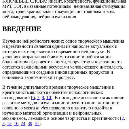
КЛЮЧЕВЫЕ СЛОВА:
инсайт, креативность, функциональная
МРТ, ЭЭГ, вызванные потенциалы, неинвазивная стимуляция
мозга, транскраниальная стимуляция постоянным током,
нейромодуляция, нейровизуализация
ВВЕДЕНИЕ
Изучение нейробиологических основ творческого мышления
и креативности является одним из наиболее актуальных и
интересных направлений современной нейронауки. В
условиях возрастающей автоматизации и роботизации
большинства сфер деятельности, творчество и креативность
остаются важнейшими ресурсами человеческого интеллекта,
определяющими создание инновационных продуктов и
социально-экономический прогресс.
В течение длительного времени творческое мышление и
креативность являются объектом психологических
исследований [
6
,
7
,
9
,
10
]. В последние десятилетия активное
развитие методов визуализации и регистрации активности
головного мозга
in vivo
позволило вплотную подойти к
изучению мозговой организации и нейрональных
механизмов, лежащих в основе творчества и креативности [
2
,
3
,
12
,
16
,
24
,
39
–
41
].