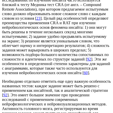
исследованиях по изучению инсайта часто используется
близкий к тесту Медника тест CRA (от англ. – Compound
Remote Associations), при котором предлагаемое испытуемым
слово должно образовывать новое сложное слово с каждым
словом из условия [
23
]. Целый ряд особенностей определяют
преимущества применения CRA и RAT при изучении
нейробиологических основ феномена инсайта: 1) они могут
быть решены в течение нескольких секунд многими
испытуемыми; 2) задание удобно предъявлять испытуемому
на экране; 3) решение является уникальным словом, что
облегчает оценку и интерпретацию результатов; 4) сложность
задания может варьировать в широких пределах; 5)
возможность подбора большого количества сопоставимых по
сложности и идентичных по структуре заданий [
92
]. Эти же
особенности в определенной степени характерны для заданий
с анаграммами, которые также часто используются для
изучения нейробиологических основ инсайта [
60
].
Необходимо отдельно отметить еще одну важную особенность
названных тестов: каждое задание может быть решено с
применением как инсайтной, так и аналитической стратегии
[
92
]. Это имеет большое значение при проведении
исследований с применением современных
нейрофизиологических и нейровизуализационных методов.
Активность головного мозга, регистрируемая во время