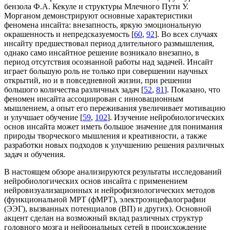
бензола Ф.А. Кекуле и структуры Млечного Пути У.
Морганом демонстрируют основные характеристики
феномена инсайта: внезапность, яркую эмоциональную
окрашенность и непредсказуемость [
60
,
92
]. Во всех случаях
инсайту предшествовал период длительного размышления,
однако само инсайтное решение возникало внезапно, в
период отсутствия осознанной работы над задачей. Инсайт
играет большую роль не только при совершении научных
открытий, но и в повседневной жизни, при решении
большого количества различных задач [
52
,
81
]. Показано, что
феномен инсайта ассоциирован с инновационным
мышлением, а опыт его переживания увеличивает мотивацию
и улучшает обучение [
59
,
102
]. Изучение нейробиологических
основ инсайта может иметь большое значение для понимания
природы творческого мышления и креативности, а также
разработки новых подходов к улучшению решения различных
задач и обучения.
В настоящем обзоре анализируются результаты исследований
нейробиологических основ инсайта с применением
нейровизуализационных и нейрофизиологических методов
(функциональной МРТ (фМРТ), электроэнцефалографии
(ЭЭГ), вызванных потенциалов (ВП) и других). Основной
акцент сделан на возможный вклад различных структур
головного мозга и нейрональных сетей в происхождение