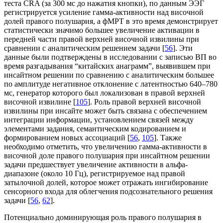
теста CRA (за 300 мс до нажатия кнопки), по данным ЭЭГ
регистрируется усиление гамма-активности над височной
долей правого полушария, а фМРТ в это время демонстрирует
статистически значимо большее увеличение активации в
передней части правой верхней височной извилины при
сравнении с аналитическим решением задачи [
56
]. Эти
данные были подтверждены в исследовании с записью ВП во
время разгадывания “китайских анаграмм”, выявившем при
инсайтном решении по сравнению с аналитическим большее
по амплитуде негативное отклонение с латентностью 640–780
мс, генератор которого был локализован в правой верхней
височной извилине [
105
]. Роль правой верхней височной
извилины при инсайте может быть связана с обеспечением
интеграции информации, установлением связей между
элементами задания, семантическим кодированием и
формированием новых ассоциаций [
56
,
105
]. Также
необходимо отметить, что увеличению гамма-активности в
височной доле правого полушария при инсайтном решении
задачи предшествует увеличение активности в альфа-
диапазоне (около 10 Гц), регистрируемое над правой
затылочной долей, которое может отражать ингибирование
сенсорного входа для облегчения подсознательного решения
задачи [
56
,
62
].
Потенциально доминирующая роль правого полушария в