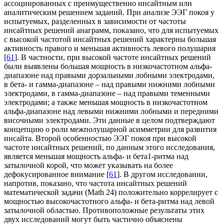
ассоциированных с преимущественно инсайтным или
аналитическим решением заданий. При анализе ЭЭГ покоя у
испытуемых, разделенных в зависимости от частоты
инсайтных решений анаграмм, показано, что для испытуемых
с высокой частотой инсайтных решений характерны большая
активность правого и меньшая активность левого полушария
[
61
]. В частности, при высокой частоте инсайтных решений
были выявлены большая мощность в низкочастотном альфа-
диапазоне над правыми дорзальными лобными электродами,
в бета- и гамма-диапазоне – над правыми нижними лобными
электродами, в гамма-диапазоне – над правыми теменными
электродами; а также меньшая мощность в низкочастотном
альфа-диапазоне над левыми нижними лобными и передними
височными электродами. Эти данные в целом подтверждают
концепцию о роли межполушарной асимметрии для развития
инсайта. Второй особенностью ЭЭГ покоя при высокой
частоте инсайтных решений, по данным этого исследования,
является меньшая мощность альфа- и бета1-ритма над
затылочной корой, что может указывать на более
дефокусированное внимание [
61
]. В другом исследовании,
напротив, показано, что частота инсайтных решений
математической задачи (Math 24) положительно коррелирует с
мощностью высокочастотного альфа- и бета-ритма над левой
затылочной областью. Противоположные результаты этих
двух исследований могут быть частично объяснены