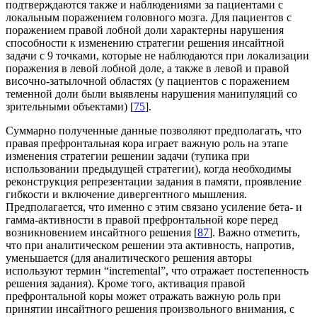
подтверждаются также и наблюдениями за пациентами с
локальным поражением головного мозга. Для пациентов с
поражением правой лобной доли характерны нарушения
способности к изменению стратегии решения инсайтной
задачи с 9 точками, которые не наблюдаются при локализации
поражения в левой лобной доле, а также в левой и правой
височно-затылочной областях (у пациентов с поражением
теменной доли были выявлены нарушения манипуляций со
зрительными объектами) [
75
].
Суммарно полученные данные позволяют предполагать, что
правая префронтальная кора играет важную роль на этапе
изменения стратегии решении задачи (тупика при
использовании предыдущей стратегии), когда необходимы
реконструкция репрезентации задания в памяти, проявление
гибкости и включение дивергентного мышления.
Предполагается, что именно с этим связано усиление бета- и
гамма-активности в правой префронтальной коре перед
возникновением инсайтного решения [
87
]. Важно отметить,
что при аналитическом решении эта активность, напротив,
уменьшается (для аналитического решения авторы
используют термин “incremental”, что отражает постепенность
решения задания). Кроме того, активация правой
префронтальной коры может отражать важную роль при
принятии инсайтного решения произвольного внимания, с