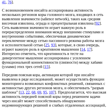
41
,
76
].
С возникновением инсайта ассоциирована активность
нескольких регионов коры головного мозга, входящих в сеть
выявления значимости (salience network), таких как средняя
височная извилина, ограда и прецентральная извилина [
92
].
Сеть выявления значимости играет важную роль в
перераспределении внимания между внешними стимулами и
внутренними событиями, обеспечивая динамическое
переключение между сетью пассивного режима работы мозга
и исполнительной сетью [
25
,
93
], которые, в свою очередь,
играют важную роль в креативном мышлении [
14
,
17
].
Интересно отметить, что креативность в тесте на
дивергентное мышление ассоциирована с усилением
функциональной коннективности (связности) между хабами
(узлами) этих трех сетей [
15
].
Передняя поясная кора, активация которой при инсайте
выявлена в ряде исследований, может осуществлять функции
мониторинга возможных конфликтных решений, связанных с
активностью других регионов мозга, и обеспечивать “разрыв
шаблона” [
13
,
22
,
68
,
69
,
95
,
107
]. Предполагается, что высокая
активность передней поясной коры перед решением задачи
через инсайт может способствовать обнаружению
недоминирующих решений и слабых отдаленных ассоциаций,