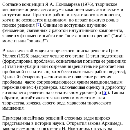
Согласно концепции Я.А. Пономарева (1976), творческое
мышление определяется двумя компонентами: логическим и
интуитивным. При этом работа интуитивного компонента,
хотя и не осознается индивидом, но играет важную роль в
поиске решения [
7
]. Одним из доступных изучению
феноменов, связанных с работой интуитивного компонента,
является феномен инсайта или “внезапного озарения” (“ага!”-
момент или “эврика!”).
В классической модели творческого поиска решения Грэм
Уоллес (1926) выделяет четыре его этапа: 1) этап подготовки
(формулировка проблемы, сознательная попытка ее решения);
2) этап инкубации или созревания (решатель не работает над
проблемой сознательно, хотя бессознательная работа ведется);
3) инсайт (озарение) – спонтанное появление решения
проблемы, часто сопровождающееся ярким эмоциональным
переживанием; 4) проверка, включающая оценку и доработку
возникшего решения на сознательном уровне (по [
6
]). Таким
образом, инсайт является ключевым моментом акта
творчества, являясь своего рода маркером творческого
мышления.
Примеры инсайтных решений сложных задач широко
представлены в истории науки. Открытия закона Архимеда,
закона всемирного тяготения И. Ньютоном, структуры