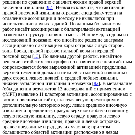
решении по сравнению с аналитическим правой верхней
височной извилины [
92
]. Нельзя исключить, что активация
правой височной извилины отражает специфику теста на
отдаленные ассоциации и поэтому не выявляется при
использовании других заданий. По данным большинства
работ инсайт ассоциирован с билатеральной активацией
различных структур головного мозга. Например, в одном из
исследований показано, что инсайтное решение анаграмм
ассоциировано с активацией коры островка с двух сторон,
зоны Брока, правой префронтальной коры и передней
поясной коры [
13
]. По данным другой работы, инсайтное
решение китайских логогрифов по сравнению с неинсайтным
сопровождается более выраженной активацией предклинья,
верхней теменной дольки и нижней затылочной извилины с
двух сторон, левых нижней и средней лобных извилин,
нижней затылочной извилины и мозжечка [
82
]. В метаанализе
(объединении результатов 13 исследований с применением
фМРТ) выявлено 11 кластеров активации, ассоциированных с
возникновением инсайта, включая левую премоторную/
дополнительную моторною кору, левые среднюю височную
извилину и предклинье, правую верхнюю лобную извилину,
левую поясную извилину, левую ограду, правую и левую
средние височные извилины, правый и левый островки,
правое предклинье и ряд других участков; при этом
большинство областей активации расположено в левом