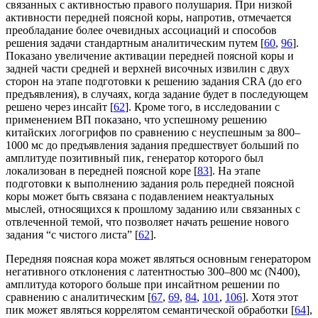
связанных с активностью правого полушария. При низкой
активности передней поясной коры, напротив, отмечается
преобладание более очевидных ассоциаций и способов
решения задачи стандартным аналитическим путем [
60
,
96
].
Показано увеличение активации передней поясной коры и
задней части средней и верхней височных извилин с двух
сторон на этапе подготовки к решению задания CRA (до его
предъявления), в случаях, когда задание будет в последующем
решено через инсайт [
62
]. Кроме того, в исследовании с
применением ВП показано, что успешному решению
китайских логогрифов по сравнению с неуспешным за 800–
1000 мс до предъявления задания предшествует больший по
амплитуде позитивный пик, генератор которого был
локализован в передней поясной коре [
83
]. На этапе
подготовки к выполнению задания роль передней поясной
коры может быть связана с подавлением неактуальных
мыслей, относящихся к прошлому заданию или связанных с
отвлеченной темой, что позволяет начать решение нового
задания “с чистого листа” [
62
].
Передняя поясная кора может являться основным генератором
негативного отклонения с латентностью 300–800 мс (N400),
амплитуда которого больше при инсайтном решении по
сравнению с аналитическим [
67
,
69
,
84
,
101
,
106
]. Хотя этот
пик может являться коррелятом семантической обработки [
64
],