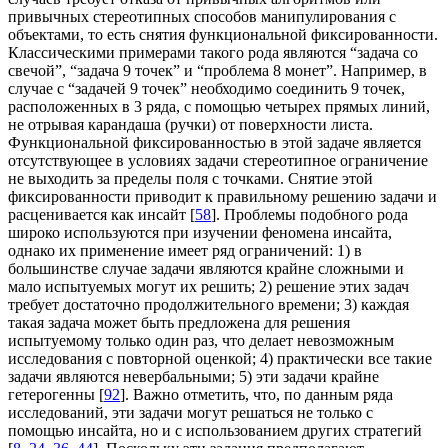
привычных стереотипных способов манипулирования с
объектами, то есть снятия функциональной фиксированности.
Классическими примерами такого рода являются “задача со
свечой”, “задача 9 точек” и “проблема 8 монет”. Например, в
случае с “задачей 9 точек” необходимо соединить 9 точек,
расположенных в 3 ряда, с помощью четырех прямых линий,
не отрывая карандаша (ручки) от поверхности листа.
Функциональной фиксированностью в этой задаче является
отсутствующее в условиях задачи стереотипное ограничение
не выходить за пределы поля с точками. Снятие этой
фиксированности приводит к правильному решению задачи и
расценивается как инсайт [
58
]. Проблемы подобного рода
широко используются при изучении феномена инсайта,
однако их применение имеет ряд ограничений: 1) в
большинстве случае задачи являются крайне сложными и
мало испытуемых могут их решить; 2) решение этих задач
требует достаточно продолжительного времени; 3) каждая
такая задача может быть предложена для решения
испытуемому только один раз, что делает невозможным
исследования с повторной оценкой; 4) практически все такие
задачи являются невербальными; 5) эти задачи крайне
гетерогенны [
92
]. Важно отметить, что, по данным ряда
исследований, эти задачи могут решаться не только с
помощью инсайта, но и с использованием других стратегий