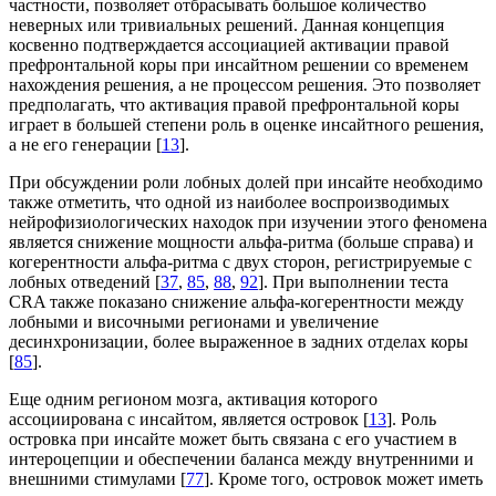
частности, позволяет отбрасывать большое количество
неверных или тривиальных решений. Данная концепция
косвенно подтверждается ассоциацией активации правой
префронтальной коры при инсайтном решении со временем
нахождения решения, а не процессом решения. Это позволяет
предполагать, что активация правой префронтальной коры
играет в большей степени роль в оценке инсайтного решения,
а не его генерации [
13
].
При обсуждении роли лобных долей при инсайте необходимо
также отметить, что одной из наиболее воспроизводимых
нейрофизиологических находок при изучении этого феномена
является снижение мощности альфа-ритма (больше справа) и
когерентности альфа-ритма с двух сторон, регистрируемые с
лобных отведений [
37
,
85
,
88
,
92
]. При выполнении теста
CRA также показано снижение альфа-когерентности между
лобными и височными регионами и увеличение
десинхронизации, более выраженное в задних отделах коры
[
85
].
Еще одним регионом мозга, активация которого
ассоциирована с инсайтом, является островок [
13
]. Роль
островка при инсайте может быть связана с его участием в
интероцепции и обеспечении баланса между внутренними и
внешними стимулами [
77
]. Кроме того, островок может иметь