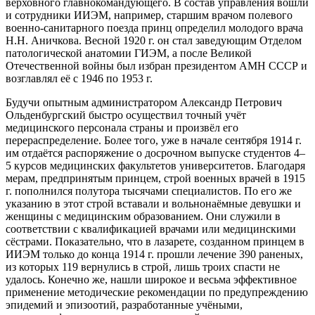
верховного главнокомандующего. В состав управления вошли
и сотрудники ИИЭМ, например, старшим врачом полевого
военно-санитарного поезда принц определил молодого врача
Н.Н. Аничкова. Весной 1920 г. он стал заведующим Отделом
патологической анатомии ГИЭМ, а после Великой
Отечественной войны был избран президентом АМН СССР и
возглавлял её с 1946 по 1953 г.
Будучи опытным администратором Александр Петрович
Ольденбургский быстро осуществил точный учёт
медицинского персонала страны и произвёл его
перераспределение. Более того, уже в начале сентября 1914 г.
им отдаётся распоряжение о досрочном выпуске студентов 4–
5 курсов медицинских факультетов университетов. Благодаря
мерам, предпринятым принцем, строй военных врачей в 1915
г. пополнился полутора тысячами специалистов. По его же
указанию в этот строй вставали и вольнонаёмные девушки и
женщины с медицинским образованием. Они служили в
соответствии с квалификацией врачами или медицинскими
сёстрами. Показательно, что в лазарете, созданном принцем в
ИИЭМ только до конца 1914 г. прошли лечение 390 раненых,
из которых 119 вернулись в строй, лишь троих спасти не
удалось. Конечно же, нашли широкое и весьма эффективное
применение методические рекомендации по предупреждению
эпидемий и эпизоотий, разработанные учёными,