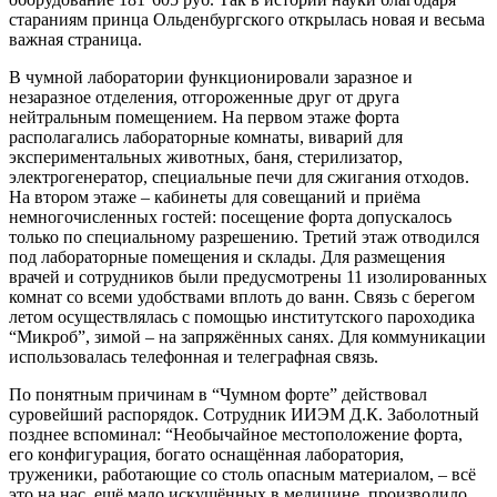
стараниям принца Ольденбургского открылась новая и весьма
важная страница.
В чумной лаборатории функционировали заразное и
незаразное отделения, отгороженные друг от друга
нейтральным помещением. На первом этаже форта
располагались лабораторные комнаты, виварий для
экспериментальных животных, баня, стерилизатор,
электрогенератор, специальные печи для сжигания отходов.
На втором этаже – кабинеты для совещаний и приёма
немногочисленных гостей: посещение форта допускалось
только по специальному разрешению. Третий этаж отводился
под лабораторные помещения и склады. Для размещения
врачей и сотрудников были предусмотрены 11 изолированных
комнат со всеми удобствами вплоть до ванн. Связь с берегом
летом осуществлялась с помощью институтского пароходика
“Микроб”, зимой – на запряжённых санях. Для коммуникации
использовалась телефонная и телеграфная связь.
По понятным причинам в “Чумном форте” действовал
суровейший распорядок. Сотрудник ИИЭМ Д.К. Заболотный
позднее вспоминал: “Необычайное местоположение форта,
его конфигурация, богато оснащённая лаборатория,
труженики, работающие со столь опасным материалом, – всё
это на нас, ещё мало искушённых в медицине, производило