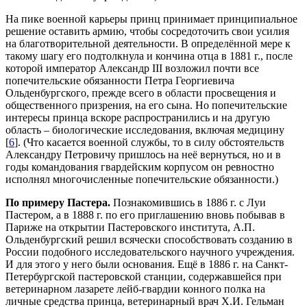
На пике военной карьеры принц принимает принципиальное
решение оставить армию, чтобы сосредоточить свои усилия
на благотворительной деятельности. В определённой мере к
такому шагу его подтолкнула и кончина отца в 1881 г., после
которой император Александр III возложил почти все
попечительские обязанности Петра Георгиевича
Ольденбургского, прежде всего в области просвещения и
общественного призрения, на его сына. Но попечительские
интересы принца вскоре распространились и на другую
область – биологические исследования, включая медицину
[
6
]. (Что касается военной службы, то в силу обстоятельств
Александру Петровичу пришлось на неё вернуться, но и в
годы командования гвардейским корпусом он ревностно
исполнял многочисленные попечительские обязанности.)
По примеру Пастера.
Познакомившись в 1886 г. с Луи
Пастером, а в 1888 г. по его приглашению вновь побывав в
Париже на открытии Пастеровского института, А.П.
Ольденбургский решил всячески способствовать созданию в
России подобного исследовательского научного учреждения.
И для этого у него были основания. Ещё в 1886 г. на Санкт-
Петербургской пастеровской станции, содержавшейся при
ветеринарном лазарете лейб-гвардии конного полка на
личные средства принца, ветеринарный врач Х.И. Гельман