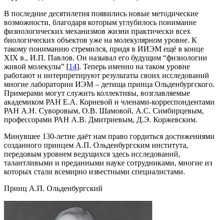
В последние десятилетия появились новые методические
возможности, благодаря которым углубилось понимание
физиологических механизмов жизни практически всех
биологических объектов уже на молекулярном уровне. К
такому пониманию стремился, придя в ИИЭМ ещё в конце
XIX в., И.П. Павлов. Он называл его будущим “физиологии
живой молекулы” [
14
]. Теперь именно на таком уровне
работают и интерпретируют результаты своих исследований
многие лаборатории ИЭМ – детища принца Ольденбургского.
Примерами могут служить коллективы, возглавляемые
академиком РАН Е.А. Корневой и членами-корреспондентами
РАН А.Н. Суворовым, О.В. Шамовой, А.С. Симбирцевым,
профессорами РАН А.В. Дмитриевым, Д.Э. Коржевским.
Минувшее 130-летие даёт нам право гордиться достижениями
созданного принцем А.П. Ольденбургским института,
передовым уровнем ведущихся здесь исследований,
талантливыми и преданными науке сотрудниками, многие из
которых стали всемирно известными специалистами.
Принц А.П. Ольденбургский