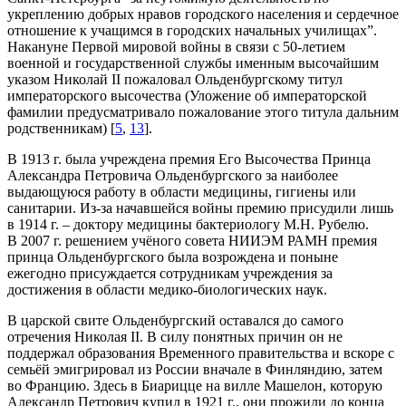
укреплению добрых нравов городского населения и сердечное
отношение к учащимся в городских начальных училищах”.
Накануне Первой мировой войны в связи с 50-летием
военной и государственной службы именным высочайшим
указом Николай II пожаловал Ольденбургскому титул
императорского высочества (Уложение об императорской
фамилии предусматривало пожалование этого титула дальним
родственникам) [
5
,
13
].
В 1913 г. была учреждена премия Его Высочества Принца
Александра Петровича Ольденбургского за наиболее
выдающуюся работу в области медицины, гигиены или
санитарии. Из-за начавшейся войны премию присудили лишь
в 1914 г. – доктору медицины бактериологу М.Н. Рубелю.
В 2007 г. решением учёного совета НИИЭМ РАМН премия
принца Ольденбургского была возрождена и поныне
ежегодно присуждается сотрудникам учреждения за
достижения в области медико-биологических наук.
В царской свите Ольденбургский оставался до самого
отречения Николая II. В силу понятных причин он не
поддержал образования Временного правительства и вскоре с
семьёй эмигрировал из России вначале в Финляндию, затем
во Францию. Здесь в Биарицце на вилле Машелон, которую
Александр Петрович купил в 1921 г., они прожили до конца