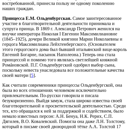
востребованной, принесла пользу не одному поколению
наших граждан.
Принцесса Е.М. Ольденбургская.
Самое заинтересованное
участие в благотворительной деятельности принимала и
супруга принца. В 1869 г. Александр Петрович женился на
внучке императора Николая I Евгении Максимилиановне
(1845–1925), дочери Великой княгини Марии Николаевны и
герцога Максимилиана Лейхтенбергского. (Основателем
этого герцогского дома был бывший итальянский вице-король
Евгений Богарне, пасынок Наполеона.) Теперь она стала
принцессой и помимо того являлась светлейшей княжной
Ромáновской. П.Г. Ольденбургский одобрил выбор сына,
поскольку невеста унаследовала все положительные качества
своей матери [
5
].
Как считали современники принцессы Ольденбургской, она
была во всех отношениях человеком исключительно
привлекательным. По-русски говорила и писала
безукоризненно. Выйдя замуж, стала широко известна своей
благотворительной и просветительской деятельностью. Среди
тех, кто обращался к ней за поддержкой и содействием, было
немало известных персон: А.Н. Бенуа, Н.К. Рерих, С.П.
Дягилев, В.О. Ковалевский. Помогла она даже Л.Н. Толстому,
который в письме своей двоюродной тётке А.А. Толстой 17