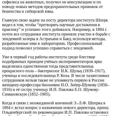
сифилиса на животных, получил он консультацию и по
поводу новых методов предохранительных прививок от
бешенства и сибирской язвы.
Главную свою задачу на посту директора института Шперк
видел в том, чтобы “претворять научные достижения в
практику” и успешно этого добивался. Например, в 1894 г.
почти все сотрудники института приняли участие в борьбе с
эпидемией холеры в Астрахани и Баку, используя методы,
разработанные ими в лабораториях. Профессиональный
подход позволил успешно справиться с эпидемией.
Уже в первый год работы института среди блестяще
подобранных принцем учёных-экспериментаторов ярко
выделялась единственная тогда представительница
прекрасного пола – бактериолог Н.К. Шульц (1839–1917),
ученица и последовательница Р. Коха. В числе талантливых
сотрудников нельзя также не упомянуть первую в России
женщину-профессора биохимии Н.О. Зибер-Шумову (1856–
1916) и её сестру ученицу И.П. Павлова Е.О. Шумову-
Симановскую (1852–1905).
Когда в связи с неожиданной кончиной Э.‑Л.Ф. Шперка в
1894 г. встал вопрос о назначении нового директора, принц
Ольденбургский по рекомендации И.П. Павлова остановил