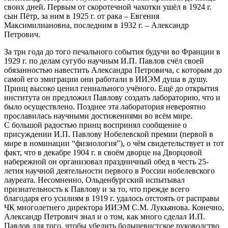
своих дней. Первым от скоротечной чахотки ушёл в 1924 г.
сын Пётр, за ним в 1925 г. от рака – Евгения
Максимилиановна, последним в 1932 г. – Александр
Петрович.
За три года до того печального события будучи во Франции в
1929 г. по делам сугубо научным И.П. Павлов счёл своей
обязанностью навестить Александра Петровича, с которым до
самой его эмиграции они работали в ИИЭМ душа в душу.
Принц высоко ценил гениального учёного. Ещё до открытия
института он предложил Павлову создать лабораторию, что и
было осуществлено. Позднее эта лаборатория невероятно
прославилась научными достижениями во всём мире.
С большой радостью принц воспринял сообщение о
присуждении И.П. Павлову Нобелевской премии (первой в
мире в номинации “физиология”), о чём свидетельствует и тот
факт, что в декабре 1904 г. в своём дворце на Дворцовой
набережной он организовал праздничный обед в честь 25-
летия научной деятельности первого в России нобелевского
лауреата. Несомненно, Ольденбургский испытывал
признательность к Павлову и за то, что прежде всего
благодаря его усилиям в 1919 г. удалось отстоять от расправы
ЧК многолетнего директора ИИЭМ С.М. Лукьянова. Конечно,
Александр Петрович знал и о том, как много сделал И.П.
Павлов для того, чтобы убедить большевистское руководство