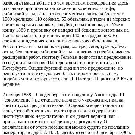
развернул масштабные по тем временам исследования: здесь
изучались причины возникновения возвратного тифа,
сибирской язвы, сапа, а эксперименты велись на более чем
1500 кроликах, 110 собаках, 55 обезьянах, а также на морских
свинках, крысах, кошках, голубях, ослах и лошадях. Уже к
концу 1886 г. прививку от нападений бешеных животных на
Пастеровской станции получили 140 пострадавших. Но
сложная эпидемическая и эпизоотическая обстановка в
России тех лет – вспышки чумы, холеры, сапа, туберкулёза,
оспы, бешенства, сибирской язвы – диктовала необходимость
расширения работ, поэтому Гельман подготовил предложение
о создании на основе Пастеровской станции института в
Петербурге. Ольденбургский оценил это предложение, но
решил, что институт должен быть широкопрофильным,
подобным тем, которые создали Л. Пастер в Париже и Р. Кох в
Берлине.
2 ноября 1888 г. Ольденбургский получил у Александра III
“соизволение”, на открытие научного учреждения, правда,
“без отпуска средств из казны”. Однако вскоре становится
ясно, что собственных средств принца для содержания
института явно недостаточно, и он делает верный шаг –
приглашает посетить своё детище царскую чету. О
впечатлении от этого посещения можно судить по посланию
императора в адрес А.П. Ольденбургского от 6 декабря 1890 г.: