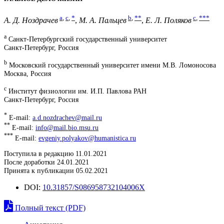
a
,
c
,
*
b
,
**
c
,
***
А. Д. Ноздрачев
,
М. А. Пальцев
,
Е. Л. Поляков
a
Санкт-Петербургский государственный университет
Санкт-Петербург, Россия
b
Московский государственный университет имени М.В. Ломоносова
Москва, Россия
c
Институт физиологии им. И.П. Павлова РАН
Санкт-Петербург, Россия
*
E-mail:
a.d.nozdrachev@mail.ru
**
E-mail:
info@mail.bio.msu.ru
***
E-mail:
evgeniy.polyakov@humanistica.ru
Поступила в редакцию 11.01.2021
После доработки 24.01.2021
Принята к публикации 05.02.2021
DOI:
10.31857/S086958732104006X
Полный текст (PDF)