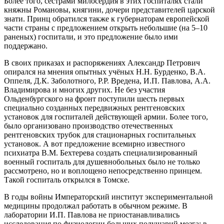
Более того, сёстрами милосердия в этих госпиталях стали
княжны Романовы, княгини, дочери представителей царской
знати. Принц обратился также к губернаторам европейской
части страны с предложением открыть небольшие (на 5–10
раненых) госпитали, и это предложение было ими
поддержано.
В своих приказах и распоряжениях Александр Петрович
опирался на мнения опытных учёных Н.Н. Бурденко, В.А.
Оппеля, Д.К. Заболотного, Р.Р. Вредена, И.П. Павлова, А.А.
Владимирова и многих других. Не без участия
Ольденбургского на фронт поступили шесть первых
специально созданных передвижных рентгеновских
установок для госпиталей действующей армии. Более того,
было организовано производство отечественных
рентгеновских трубок для стационарных госпитальных
установок. А вот предложение всемирно известного
психиатра В.М. Бехтерева создать специализированный
военный госпиталь для душевнобольных было не только
рассмотрено, но и воплощено непосредственно принцем.
Такой госпиталь открылся в Томске.
В годы войны Императорский институт экспериментальной
медицины продолжал работать в обычном режиме. В
лаборатории И.П. Павлова не приостанавливались
исследования по физиологии больших полушарий мозга: в