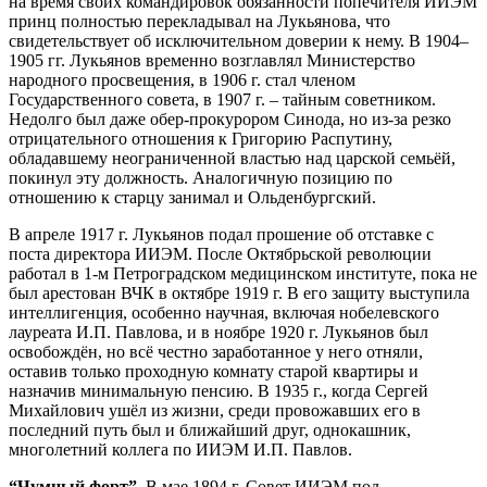
на время своих командировок обязанности попечителя ИИЭМ
принц полностью перекладывал на Лукьянова, что
свидетельствует об исключительном доверии к нему. В 1904–
1905 гг. Лукьянов временно возглавлял Министерство
народного просвещения, в 1906 г. стал членом
Государственного совета, в 1907 г. – тайным советником.
Недолго был даже обер-прокурором Синода, но из-за резко
отрицательного отношения к Григорию Распутину,
обладавшему неограниченной властью над царской семьёй,
покинул эту должность. Аналогичную позицию по
отношению к старцу занимал и Ольденбургский.
В апреле 1917 г. Лукьянов подал прошение об отставке с
поста директора ИИЭМ. После Октябрьской революции
работал в 1-м Петроградском медицинском институте, пока не
был арестован ВЧК в октябре 1919 г. В его защиту выступила
интеллигенция, особенно научная, включая нобелевского
лауреата И.П. Павлова, и в ноябре 1920 г. Лукьянов был
освобождён, но всё честно заработанное у него отняли,
оставив только проходную комнату старой квартиры и
назначив минимальную пенсию. В 1935 г., когда Сергей
Михайлович ушёл из жизни, среди провожавших его в
последний путь был и ближайший друг, однокашник,
многолетний коллега по ИИЭМ И.П. Павлов.
“Чумный форт”.
В мае 1894 г. Совет ИИЭМ под