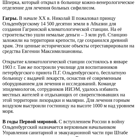
Шперка, который открыл в больнице кожно-венерологическое
отделение для лечения больных сифилисом.
Гагры.
В начале ХХ в. Николай II пожаловал принцу
Ольденбургскому 14 500 десятин земли в Абхазии для
создания Гагринской климатологической станции. На её
строительство ушли немалые деньги – 3 млн руб. Станцию
заложили на территории крепости, где сохранился древний
храм. Эти ценные исторические объекты отреставрировали на
средства Евгении Максимилиановны.
Открытие климатологической станции состоялось в январе
1903 г. Там же построили училище для воспитанников
петербургского приюта П.Г. Ольденбургского, бесплатную
больницу с выдачей лекарств, оснастив её современным
оборудованием для лечения и исследований. Команде
эпидемиологов, сотрудников ИИЭМ, удалось избавить
местных жителей и отдыхающих от свирепствовавших на
этой территории лихорадки и малярии. Для лечения горным
воздухом выстроили гостиницу на высоте 1000 м над уровнем
моря.
В годы Первой мировой.
С вступлением России в войну
Ольденбургский назначается верховным начальником
Управления санитарной и эвакуационной части при Штабе