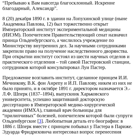
“Пребываю к Вам навсегда благосклонный. Искренне
благодарный, Александр”.
8 (20) декабря 1890 г. в здании на Лопухинской улице (ныне
Академика Павлова, 12) был торжественно открыт
Императорский институт экспериментальной медицины
(ИИЭМ). Попечителем Правительствующий сенат назначил
принца Ольденбургского, а числилось учреждение по
Министерству внутренних дел. За научными сотрудниками
закрепили право на получение наследственного дворянства.
При открытии институт состоял из шести научных отделов и
практического отделения – той самой Пастеровский станции,
сотрудников которой консультировал Луи Пастер.
Предложение возглавить институт, сделанное принцем И.И.
Мечникову, В.К. фон Анрепу и И.П. Павлову, никем из них не
было принято, и в октябре 1891 г. директором назначается Э.-
Л.Ф. Шперк (1837–1894), выпускник Харьковского
университета, успешно защитивший докторскую
диссертацию в Императорской медико-хирургической
академии (ИМХА), главный врач больницы для
“прилипчивых” болезней, попечителем которой были супруги
Ольденбургские [
3
]. Любопытная деталь его биографии: в
1886 г. Шперк вместе с принцем побывал у Пастера в Париже.
Эдуарда Фридриховича интересовал вопрос перенесения