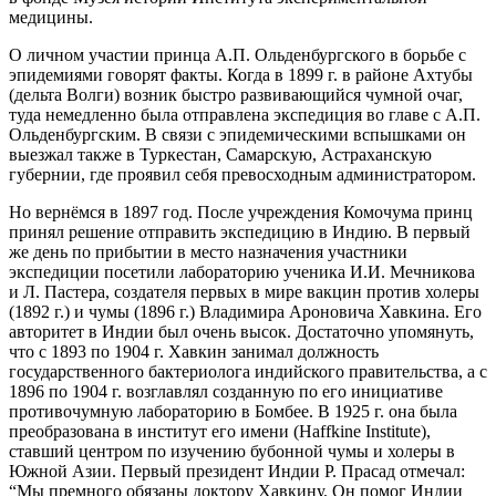
медицины.
О личном участии принца А.П. Ольденбургского в борьбе с
эпидемиями говорят факты. Когда в 1899 г. в районе Ахтубы
(дельта Волги) возник быстро развивающийся чумной очаг,
туда немедленно была отправлена экспедиция во главе с А.П.
Ольденбургским. В связи с эпидемическими вспышками он
выезжал также в Туркестан, Самарскую, Астраханскую
губернии, где проявил себя превосходным администратором.
Но вернёмся в 1897 год. После учреждения Комочума принц
принял решение отправить экспедицию в Индию. В первый
же день по прибытии в место назначения участники
экспедиции посетили лабораторию ученика И.И. Мечникова
и Л. Пастера, создателя первых в мире вакцин против холеры
(1892 г.) и чумы (1896 г.) Владимира Ароновича Хавкина. Его
авторитет в Индии был очень высок. Достаточно упомянуть,
что с 1893 по 1904 г. Хавкин занимал должность
государственного бактериолога индийского правительства, а с
1896 по 1904 г. возглавлял созданную по его инициативе
противочумную лабораторию в Бомбее. В 1925 г. она была
преобразована в институт его имени (Haffkine Institute),
ставший центром по изучению бубонной чумы и холеры в
Южной Азии. Первый президент Индии Р. Прасад отмечал:
“Мы премного обязаны доктору Хавкину. Он помог Индии