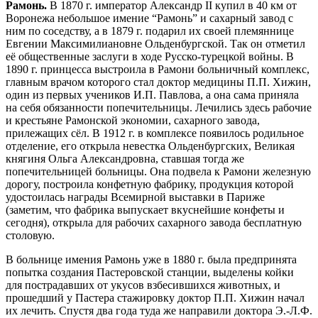
Рамонь.
В 1870 г. император Александр II купил в 40 км от
Воронежа небольшое имение “Рамонь” и сахарный завод с
ним по соседству, а в 1879 г. подарил их своей племяннице
Евгении Максимилиановне Ольденбургской. Так он отметил
её общественные заслуги в ходе Русско-турецкой войны. В
1890 г. принцесса выстроила в Рамони больничный комплекс,
главным врачом которого стал доктор медицины П.П. Хижин,
один из первых учеников И.П. Павлова, а она сама приняла
на себя обязанности попечительницы. Лечились здесь рабочие
и крестьяне Рамонской экономии, сахарного завода,
прилежащих сёл. В 1912 г. в комплексе появилось родильное
отделение, его открыла невестка Ольденбургских, Великая
княгиня Ольга Александровна, ставшая тогда же
попечительницей больницы. Она подвела к Рамони железную
дорогу, построила конфетную фабрику, продукция которой
удостоилась награды Всемирной выставки в Париже
(заметим, что фабрика выпускает вкуснейшие конфеты и
сегодня), открыла для рабочих сахарного завода бесплатную
столовую.
В больнице имения Рамонь уже в 1880 г. была предпринята
попытка создания Пастеровской станции, выделены койки
для пострадавших от укусов взбесившихся животных, и
прошедший у Пастера стажировку доктор П.П. Хижин начал
их лечить. Спустя два года туда же направили доктора Э.-Л.Ф.