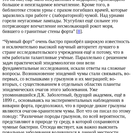
большое и неизгладимое впечатление. Кроме того, в
библиотеке стояли урны с прахом погибших врачей, которые
заразились при работе с (лабораторной) чумой. Над урнами
горели неугасимые лампады. Усугублял ещё сильнее это
потрясающее впечатление несмолкающий рокот моря,
бившего о гранитные стены форта” [
8
].
“Чумный форт” очень быстро приобрёл широкую известность
и исключительно высокий научный авторитет лучшего в
стране исследовательского учреждения ещё и потому, что в
нём работали талантливые учёные. Параллельно с решением
задач практической эпидемиологии они вели
фундаментальные исследования, искали ответы на сложные
вопросы. Возникновение эпидемий чумы стали связывать, во-
первых, со вспышками у грызунов и их миграцией; во-
вторых, с существованием в отдельных областях планеты
эпидемических очагов этого заболевания. Уже
упоминавшийся Д.К. Заболотный, будущий академик, ещё в
1899 г., основываясь на экспериментальных наблюдениях в
виварии форта, предположил, что в природе дикие грызуны
являются очагом-хранителем чумы. Вот что он писал по этому
поводу: “Различные породы грызунов, по всей вероятности,
представляют в природе ту среду, в которой сохраняются
чумные бактерии. Отсюда явствует, как важно выяснить
повальные заболевания водившихся в данной местности