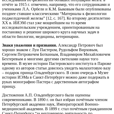
отчёте за 1915 г. отмечено, например, что его сотрудниками и
учениками Л.А. Орбели и К.М. Быковым были опубликованы
позднее ставшие классическими “Материалы к физиологии
поджелудочной железы” [12, с. 167]. Ко второму десятилетию
ХХ в. ИИЭМ стал уже мощнейшим на то время
исследовательским учреждением, ориентированным на
постановку и решение широкого круга научных задач в
области биологии, медицины, ветеринарии.
Знаки уважения и признания.
Александр Петрович был
хорошо знаком с Луи Пастером, Рудольфом Вирховым,
Сергеем Петровичем Боткиным, Владимиром Михайловичем
Бехтеревым и многими другими светилами науки того
времени. В музее истории Пастеровского института в Париже
одному из авторов статьи довелось увидеть малахитовую вазу
– подарок принца Ольденбургского. В свою очередь в Музее
истории ИЭМа в Санкт-Петербурге можно даже подержать в
руках монографию Пастера с дарственным автографом
принцу.
Достижения А.П. Ольденбургского были оценены
современниками. В 1890 г. он был избран почётным членом
Петербургской академии наук, Императорской Военно-
медицинской академии. В 1899 г. стал почётным гражданином
Санкт-Петербурга “за неутомимую деятельность по