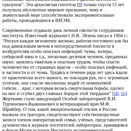
грызунов”. Эта архисмелая гипотеза [
9
] только спустя 15 лет
получила абсолютное мировое признание, чему в
значительной мере способствовали экспериментальные
работы, проводившиеся в ИИЭМ.
Современники отдавали дань личной смелости сотрудников
института. Известный журналист Н.В. Эйзень писал в 1904 г.:
“Рискуя каждое мгновение жизнью, работая постоянно как бы
под дамокловым мечом в непосредственной близости к
возбудителям особо опасных инфекций: чумы, холеры,
сибирской язвы и т.д., несколько десятков человек, преданных
науке, занялись тяжёлым и опасным трудом, чтобы спасти
человечество от страшных врагов – особо опасных инфекций,
в частности и от чумы. Трудясь в течение ряда лет здесь вдали
от практически всего живого, не покладая рук, но с огромным
успехом, они спасли миллионы людей от неминуемой
гибели… враг, с которым велась смертельная борьба, одолел
на миг и сгубил двух главных борцов этой твердыни” [
10
,
11
].
Жертвами стали заведующий Особой лабораторией В.И.
Турчинович-Выжникевич и ветеринарный врач М.Ф.
Шрайбер. О том, какой эмоциональный отклик в России
вызвала эта трагедия, свидетельствуют собственноручные
записи членов императорской семьи, учёных, представителей
духовенства в журнале посетителей лаборатории, хранящемся
в фонде Музея истории Института экспериментальной