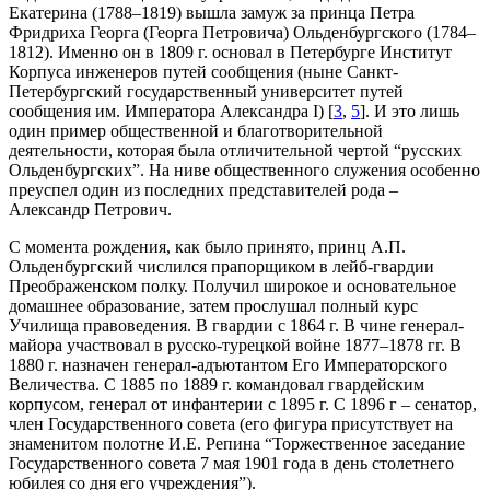
Екатерина (1788–1819) вышла замуж за принца Петра
Фридриха Георга (Георга Петровича) Ольденбургского (1784–
1812). Именно он в 1809 г. основал в Петербурге Институт
Корпуса инженеров путей сообщения (ныне Санкт-
Петербургский государственный университет путей
сообщения им. Императора Александра I) [
3
,
5
]. И это лишь
один пример общественной и благотворительной
деятельности, которая была отличительной чертой “русских
Ольденбургских”. На ниве общественного служения особенно
преуспел один из последних представителей рода –
Александр Петрович.
С момента рождения, как было принято, принц А.П.
Ольденбургский числился прапорщиком в лейб-гвардии
Преображенском полку. Получил широкое и основательное
домашнее образование, затем прослушал полный курс
Училища правоведения. В гвардии с 1864 г. В чине генерал-
майора участвовал в русско-турецкой войне 1877–1878 гг. В
1880 г. назначен генерал-адъютантом Его Императорского
Величества. С 1885 по 1889 г. командовал гвардейским
корпусом, генерал от инфантерии с 1895 г. С 1896 г – сенатор,
член Государственного совета (его фигура присутствует на
знаменитом полотне И.Е. Репина “Торжественное заседание
Государственного совета 7 мая 1901 года в день столетнего
юбилея со дня его учреждения”).