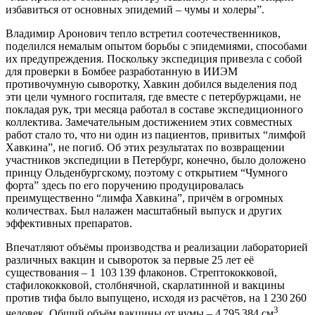
избавиться от основных эпидемий – чумы и холеры”.
Владимир Аронович тепло встретил соотечественников,
поделился немалым опытом борьбы с эпидемиями, способами
их предупреждения. Поскольку экспедиция привезла с собой
для проверки в Бомбее разработанную в ИИЭМ
противочумную сыворотку, Хавкин добился выделения под
эти цели чумного госпиталя, где вместе с петербуржцами, не
покладая рук, три месяца работал в составе экспедиционного
коллектива. Замечательным достижением этих совместных
работ стало то, что ни один из пациентов, привитых “лимфой
Хавкина”, не погиб. Об этих результатах по возвращении
участников экспедиции в Петербург, конечно, было доложено
принцу Ольденбургскому, поэтому с открытием “Чумного
форта” здесь по его поручению продуцировалась
преимущественно “лимфа Хавкина”, причём в огромных
количествах. Был налажен масштабный выпуск и других
эффективных препаратов.
Впечатляют объёмы производства и реализации лабораторией
различных вакцин и сывороток за первые 25 лет её
существования – 1 103 139 флаконов. Стрептококковой,
стафилококковой, столбнячной, скарлатинной и вакцины
против тифа было выпущено, исходя из расчётов, на 1 230 260
3
человек. Общий объём вакцины от чумы – 4 795 384 см
,