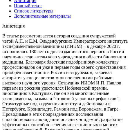
Аннотация
Полный текст
Список литературы
Дополнительные материалы
Аннотация
В статье рассматривается история создания супружеской
четой А.П. и Е.М. Ольденбургских Императорского института
экспериментальной медицины (ИИЭМ) – в декабре 2020 г.
исполнилось 130 лет со дня создания этого первого в России
научно-исследовательского учреждения в области биологии и
медицины. Благодаря блестяще подобранному коллективу
профессионалов он уже в первые годы своего существования
приобрёл известность в России и за рубежом, завоевал
авторитет у специалистов многочисленными работами
высокого научного уровня. Сотрудник ИИЭМ И.П. Павлов
первым из россиян удостоился Нобелевской премии.
Биостанцию в Колтушах, где он вёл многочисленные
эксперименты, называли “столицей условных рефлексов”.
Структурные подразделения института действовали в
Петербурге, Кронштадте, Рамони под Воронежем, в Гагре.
Проводимые в этих подразделениях исследования
способствовали ликвидации опасных эпидемий, разработке
эффективных способов лечения инфекционных и многих
других заболеваний. Высокий уровень исследований