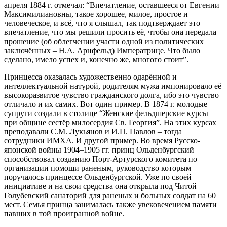
апреля 1884 г. отмечал: “Впечатление, оставшееся от Евгении
Максимилиановны, такое хорошее, милое, простое и
человеческое, и всё, что я слышал, так подтверждает это
впечатление, что мы решили просить её, чтобы она передала
прошение (об облегчении участи одной из политических
заключённых – Н.А. Арнфельд) Императрице. Что было
сделано, имело успех и, конечно же, многого стоит”.
Принцесса оказалась художественно одарённой и
интеллектуальной натурой, родителям мужа импонировало её
высокоразвитое чувство гражданского долга, ибо это чувство
отличало и их самих. Вот один пример. В 1874 г. молодые
супруги создали в столице “Женские фельдшерские курсы
при общине сестёр милосердия Св. Георгия”. На этих курсах
преподавали С.М. Лукьянов и И.П. Павлов – тогда
сотрудники ИМХА. И другой пример. Во время Русско-
японской войны 1904–1905 гг. принц Ольденбургский
способствовал созданию Порт-Артурского комитета по
организации помощи раненым, руководство которым
поручалось принцессе Ольденбургской. Уже по своей
инициативе и на свои средства она открыла под Читой
Голубевский санаторий для раненых и больных солдат на 60
мест. Семья принца занималась также увековечением памяти
павших в той проигранной войне.