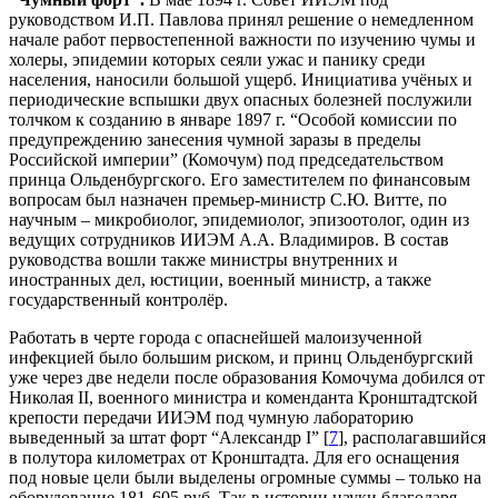
руководством И.П. Павлова принял решение о немедленном
начале работ первостепенной важности по изучению чумы и
холеры, эпидемии которых сеяли ужас и панику среди
населения, наносили большой ущерб. Инициатива учёных и
периодические вспышки двух опасных болезней послужили
толчком к созданию в январе 1897 г. “Особой комиссии по
предупреждению занесения чумной заразы в пределы
Российской империи” (Комочум) под председательством
принца Ольденбургского. Его заместителем по финансовым
вопросам был назначен премьер-министр С.Ю. Витте, по
научным – микробиолог, эпидемиолог, эпизоотолог, один из
ведущих сотрудников ИИЭМ А.А. Владимиров. В состав
руководства вошли также министры внутренних и
иностранных дел, юстиции, военный министр, а также
государственный контролёр.
Работать в черте города с опаснейшей малоизученной
инфекцией было большим риском, и принц Ольденбургский
уже через две недели после образования Комочума добился от
Николая II, военного министра и коменданта Кронштадтской
крепости передачи ИИЭМ под чумную лабораторию
выведенный за штат форт “Александр I” [
7
], располагавшийся
в полутора километрах от Кронштадта. Для его оснащения
под новые цели были выделены огромные суммы – только на
оборудование 181 605 руб. Так в истории науки благодаря