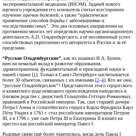
экспериментальной медицины (ИИЭМ). Задачей нового
научного учреждения его основатель считал всестороннее
изучение причин болезней, а также “практическое
применение способов борьбы с заболеваниями и
последствиями оных”. Эти два основных направления на
протяжении многих лет определяли научно-организационную
деятельность А.П. Ольденбургского, а её несомненный успех
способствовал укреплению его авторитета в России и за её
пределами.
“Русские Ольденбургские”
, как их называл И.А. Бунин,
внесли немалый вклад в развитие образования,
здравоохранения, фундаментальной и прикладной науки в
нашей стране [
1
]. Только в Санкт-Петербурге насчитывается
более 30 объектов, связанных с их именами [
2
–
4
]. Кто же они,
“русские Ольденбургские”? Представители этого герцогского
и княжеского рода немецкого происхождения находились в
близком родстве с династией Гольштейн-Готторп-Романовых,
правившей в Российской империи. Так, сын старшей дочери
Петра I Анны и голштейнского герцога Карла Фридриха Карл
Пётр Ульрих в 1761 г. стал российским императором Петром
III, а в 1796 г. уже сын Петра III и Екатерины II взошёл на
престол как российский император Павел I.
Родовые связи ещё более укрепились, когда дочь Павла I