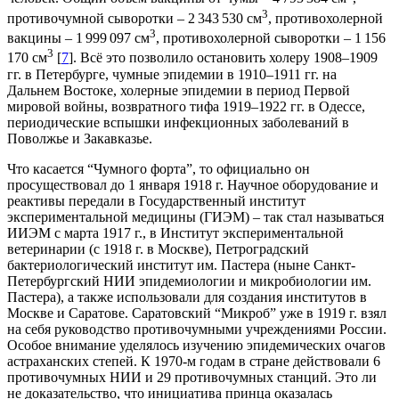
3
противочумной сыворотки – 2 343 530 см
, противохолерной
3
вакцины – 1 999 097 см
, противохолерной сыворотки – 1 156
3
170 см
[
7
]. Всё это позволило остановить холеру 1908–1909
гг. в Петербурге, чумные эпидемии в 1910–1911 гг. на
Дальнем Востоке, холерные эпидемии в период Первой
мировой войны, возвратного тифа 1919–1922 гг. в Одессе,
периодические вспышки инфекционных заболеваний в
Поволжье и Закавказье.
Что касается “Чумного форта”, то официально он
просуществовал до 1 января 1918 г. Научное оборудование и
реактивы передали в Государственный институт
экспериментальной медицины (ГИЭМ) – так стал называться
ИИЭМ с марта 1917 г., в Институт экспериментальной
ветеринарии (с 1918 г. в Москве), Петроградский
бактериологический институт им. Пастера (ныне Санкт-
Петербургский НИИ эпидемиологии и микробиологии им.
Пастера), а также использовали для создания институтов в
Москве и Саратове. Саратовский “Микроб” уже в 1919 г. взял
на себя руководство противочумными учреждениями России.
Особое внимание уделялось изучению эпидемических очагов
астраханских степей. К 1970-м годам в стране действовали 6
противочумных НИИ и 29 противочумных станций. Это ли
не доказательство, что инициатива принца оказалась