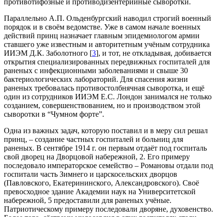
противотифозные и противодизентерийные сыворотки.
Параллельно А.П. Ольденбургский наводил строгий военный
порядок и в своём ведомстве. Уже в самом начале военных
действий принц назначает главным эпидемиологом армии
ставшего уже известным и авторитетным учёным сотрудника
ИИЭМ Д.К. Заболотного [
3
], и тот, не откладывая, добивается
открытия специализированных передвижных госпиталей для
раненых с инфекционными заболеваниями и свыше 30
бактериологических лабораторий. Для спасения жизни
раненых требовалась противостолбнячная сыворотка, и ещё
один из сотрудников ИИЭМ Е.С. Лондон занимался не только
созданием, совершенствованием, но и производством этой
сыворотки в “Чумном форте”.
Одна из важных задач, которую поставил и в меру сил решал
принц, – создание частных госпиталей и больниц для
раненых. В сентябре 1914 г. он первым отдаёт под госпиталь
свой дворец на Дворцовой набережной, 2. Его примеру
последовало императорское семейство – Романовы отдали под
госпитали часть Зимнего и царскосельских дворцов
(Павловского, Екатерининского, Александровского). Своё
превосходное здание Академии наук на Университетской
набережной, 5 предоставили для раненых учёные.
Патриотическому примеру последовали дворяне, духовенство.