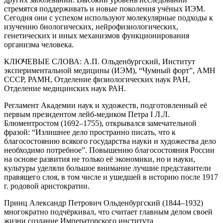
стремятся поддерживать и новые поколения учёных ИЭМ.
Сегодня они с успехом используют молекулярные подходы к
изучению биологических, нейрофизиологических,
генетических и иных механизмов функционирования
организма человека.
КЛЮЧЕВЫЕ СЛОВА:
А.П. Ольденбургский, Институт
экспериментальной медицины (ИЭМ), “Чумный форт”, АМН
СССР, РАМН, Отделение физиологических наук РАН,
Отделение медицинских наук РАН.
Регламент Академии наук и художеств, подготовленный её
первым президентом лейб-медиком Петра I Л.Л.
Блюментростом (1692–1755), открывался замечательной
фразой: “Излишнее дело пространно писать, что к
благосостоянию всякого государства науки и художества дело
необходимо потребное”. Повышению благосостояния России
на основе развития не только её экономики, но и науки,
культуры уделяли большое внимание лучшие представители
правящего слоя, в том числе и ушедшей в историю после 1917
г. родовой аристократии.
Принц Александр Петрович Ольденбургский (1844–1932)
многократно подчёркивал, что считает главным делом своей
жизни создание Императорского института