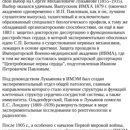
свой выбор на Сергее Михайловиче Лукьянове (1855–1935).
Выбор оказался удачным. Выпускник ИМХА 1879 г. (окончил
академию одновременно с И.П. Павловым, как и он, лучшим
слушателем выпуска), талантливый и исключительно
образованный специалист биологического профиля, к тому же
обладавший организаторскими способностями, он ещё в мае
1883 г. защитил докторскую диссертацию о функциональных
расстройствах сердца, в которой экспериментально обосновал
идею С.П. Боткина о существовании нервных механизмов,
лежащих в основе аритмии. Защита проходила в
Императорской Военно-медицинской академии (ИВМА), где
в том же месяце состоялась защита докторской диссертации
“Центробежные нервы сердца”, подготовленная Иваном
Петровичем Павловым.
Под руководством Лукьянова в ИМЭМ был создан
экспериментальный отдел общей патологии, главным
направлением которого стало изучение структуры и функций
клеточных структур сердечно-сосудистой системы, а также
иммунитета. Ольденбургский, Павлов и Лукьянов помогли
Е.С. Лондону (1869–1939) развернуть первые в мире
экспериментальные исследования по рентгенологии и
радиологии.
После 1905 г., а особенно с началом Первой мировой войны,