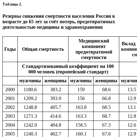
Таблица 2.
Резервы снижения смертности населения России в
возрасте до 65 лет за счёт потерь, предотвратимых
деятельностью медицины и здравоохранения
Медицинский
Вклад 
компонент
Годы
Общая смертность
компон
предотвратимой
см
смертности
Стандартизованный коэффициент на 100
000 человек (европейский стандарт)
мужчины
женщины
мужчины
женщины
мужчи
2000
1180.6
383.2
159
68.6
13.5
2001
1209.2
393.9
156
66.8
12.9
2002
1248.8
405.7
163.8
68.5
13.1
2003
1271.3
414.6
163.3
68.7
12.8
2004
1242.0
404.8
156.5
67.3
12.6
2005
1240.3
402.7
160.1
67.6
12.9