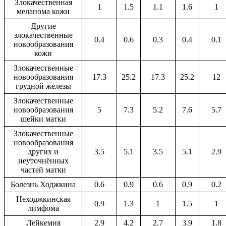
Злокачественная
1
1.5
1.1
1.6
1
меланома кожи
Другие
злокачественные
0.4
0.6
0.3
0.4
0.1
новообразования
кожи
Злокачественные
новообразования
17.3
25.2
17.3
25.2
12
грудной железы
Злокачественные
новообразования
5
7.3
5.2
7.6
5.7
шейки матки
Злокачественные
новообразования
других и
3.5
5.1
3.5
5.1
2.9
неуточнённых
частей матки
Болезнь Ходжкина
0.6
0.9
0.6
0.9
0.2
Неходжкинская
0.9
1.3
1
1.5
1
лимфома
Лейкемия
2.9
4.2
2.7
3.9
1.8