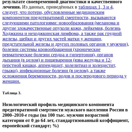
результате своевременной диагностики и качественного
лечения.
Из данных, приведённых в
таблицах 1, 3 и 4
,
следует, что потери, обусловленные медицинским
компонентом предотвратимой смертности, вызываются
следующими патологиями: новообразования (меланома и
другие злокачественные опухоли кожи, лейкемия, болезнь
Ходжкина и неходжкинская лимфома, а также рак грудной
железы, шейки и других частей матки у женщин,
предстательной железы и других половых органов у мужчин),
болезни системы кровообращения (хронические
ревматические болезни сердца и гипертония), органов
дыхания (в целом) и пищеварения (язва желудка и 12-
перстной кишки, аппендицит, холелитиаз и холецистит,
грыжи), инфекционные болезни (в целом), а также
осложнения беременности, родов и послеродового периода у
женщин.
Таблица 3.
Нозологический профиль медицинского компонента
предотвратимой смертности мужского населения России в
2000–2010-е годы (на 100 тыс. мужчин возрастной
категории от 0 до 64 лет, стандартизованный коэффициент,
европейский стандарт; %)