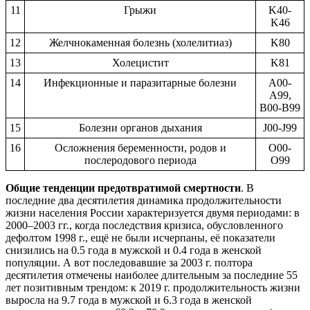
11
Грыжи
K40-
K46
12
Желчнокаменная болезнь (холелитиаз)
K80
13
Холецистит
K81
14
Инфекционные и паразитарные болезни
A00-
A99,
B00-B99
15
Болезни органов дыхания
J00-J99
16
Осложнения беременности, родов и
O00-
послеродового периода
O99
Общие тенденции предотвратимой смертности
. В
последние два десятилетия динамика продолжительности
жизни населения России характеризуется двумя периодами: в
2000–2003 гг., когда последствия кризиса, обусловленного
дефолтом 1998 г., ещё не были исчерпаны, её показатели
снизились на 0.5 года в мужской и 0.4 года в женской
популяции. А вот последовавшие за 2003 г. полтора
десятилетия отмечены наиболее длительным за последние 55
лет позитивным трендом: к 2019 г. продолжительность жизни
выросла на 9.7 года в мужской и 6.3 года в женской