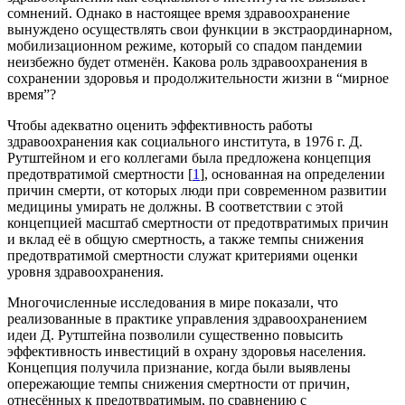
сомнений. Однако в настоящее время здравоохранение
вынуждено осуществлять свои функции в экстраординарном,
мобилизационном режиме, который со спадом пандемии
неизбежно будет отменён. Какова роль здравоохранения в
сохранении здоровья и продолжительности жизни в “мирное
время”?
Чтобы адекватно оценить эффективность работы
здравоохранения как социального института, в 1976 г. Д.
Рутштейном и его коллегами была предложена концепция
предотвратимой смертности [
1
], основанная на определении
причин смерти, от которых люди при современном развитии
медицины умирать не должны. В соответствии с этой
концепцией масштаб смертности от предотвратимых причин
и вклад её в общую смертность, а также темпы снижения
предотвратимой смертности служат критериями оценки
уровня здравоохранения.
Многочисленные исследования в мире показали, что
реализованные в практике управления здравоохранением
идеи Д. Рутштейна позволили существенно повысить
эффективность инвестиций в охрану здоровья населения.
Концепция получила признание, когда были выявлены
опережающие темпы снижения смертности от причин,
отнесённых к предотвратимым, по сравнению с