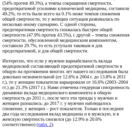
(54% против 49.3%), а темпы сокращения смертности,
предотвратимой усилиями клинической медицины, составили
49.2%, то есть были всего на 0.1% ниже темпов снижения
общей смертности, то у женщин ситуация развивалась по
несколько иному сценарию. С одной стороны,
предотвратимая смертность снижалась быстрее общей
смертности (47.9% против 43.5%), с другой – темпы снижения
смертности, обусловленной медицинским компонентом,
составили 29.7%, то есть уступали таковым и для
предотвратимой, и для общей смертности.
Интересно, что если у мужчин вариабельность вклада
медицинской составляющей предотвратимой смертности в
общую на протяжении многих лет нашего исследования была
довольно незначительной (от 12.6% в 2004 г. до 13.8% в 2011
г.), то у женщин показатели варьировали от 16.6% (2003–2004
гг.) до 21.3% (2017 г.). Нами отмечена гендерная синхронность
динамики вклада медицинского компонента в общую
смертность до 2011 г., после чего эти тренды у мужчин и
женщин разошлись: до 2017 г. у мужчин наблюдалось
снижение, у женщин – рост показателя. Только в последние
два года исследования вклад медицины и в мужскую, и в
женскую смертность снизился (до 12.9% и 20.6%
соответственно) (
табл. 2
).