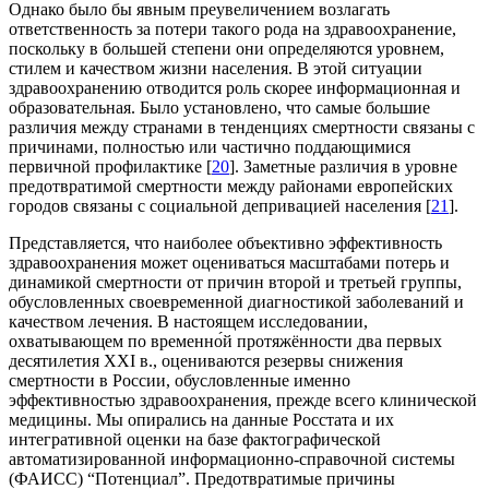
Однако было бы явным преувеличением возлагать
ответственность за потери такого рода на здравоохранение,
поскольку в большей степени они определяются уровнем,
стилем и качеством жизни населения. В этой ситуации
здравоохранению отводится роль скорее информационная и
образовательная. Было установлено, что самые большие
различия между странами в тенденциях смертности связаны с
причинами, полностью или частично поддающимися
первичной профилактике [
20
]. Заметные различия в уровне
предотвратимой смертности между районами европейских
городов связаны с социальной депривацией населения [
21
].
Представляется, что наиболее объективно эффективность
здравоохранения может оцениваться масштабами потерь и
динамикой смертности от причин второй и третьей группы,
обусловленных своевременной диагностикой заболеваний и
качеством лечения. В настоящем исследовании,
охватывающем по временно́й протяжённости два первых
десятилетия XXI в., оцениваются резервы снижения
смертности в России, обусловленные именно
эффективностью здравоохранения, прежде всего клинической
медицины. Мы опирались на данные Росстата и их
интегративной оценки на базе фактографической
автоматизированной информационно-справочной системы
(ФАИСС) “Потенциал”. Предотвратимые причины