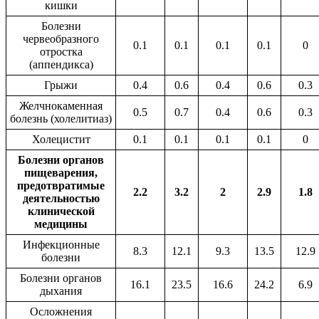
кишки
Болезни
червеобразного
0.1
0.1
0.1
0.1
0
отростка
(аппендикса)
Грыжи
0.4
0.6
0.4
0.6
0.3
Желчнокаменная
0.5
0.7
0.4
0.6
0.3
болезнь (холелитиаз)
Холецистит
0.1
0.1
0.1
0.1
0
Болезни органов
пищеварения,
предотвратимые
2.2
3.2
2
2.9
1.8
деятельностью
клинической
медицины
Инфекционные
8.3
12.1
9.3
13.5
12.9
болезни
Болезни органов
16.1
23.5
16.6
24.2
6.9
дыхания
Осложнения