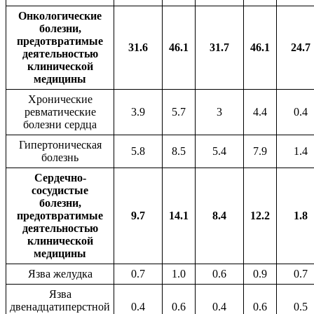
Онкологические
болезни,
предотвратимые
31.6
46.1
31.7
46.1
24.7
деятельностью
клинической
медицины
Хронические
ревматические
3.9
5.7
3
4.4
0.4
болезни сердца
Гипертоническая
5.8
8.5
5.4
7.9
1.4
болезнь
Сердечно-
сосудистые
болезни,
предотвратимые
9.7
14.1
8.4
12.2
1.8
деятельностью
клинической
медицины
Язва желудка
0.7
1.0
0.6
0.9
0.7
Язва
двенадцатиперстной
0.4
0.6
0.4
0.6
0.5