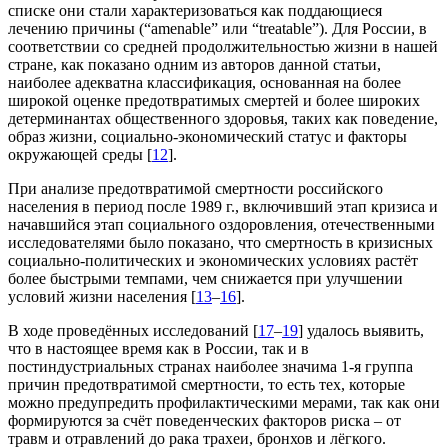
списке они стали характеризоваться как поддающиеся
лечению причины (“amenable” или “treatable”). Для России, в
соответствии со средней продолжительностью жизни в нашей
стране, как показано одним из авторов данной статьи,
наиболее адекватна классификация, основанная на более
широкой оценке предотвратимых смертей и более широких
детерминантах общественного здоровья, таких как поведение,
образ жизни, социально-экономический статус и факторы
окружающей среды [
12
].
При анализе предотвратимой смертности российского
населения в период после 1989 г., включивший этап кризиса и
начавшийся этап социального оздоровления, отечественными
исследователями было показано, что смертность в кризисных
социально-политических и экономических условиях растёт
более быстрыми темпами, чем снижается при улучшении
условий жизни населения [
13
–
16
].
В ходе проведённых исследований [
17
–
19
] удалось выявить,
что в настоящее время как в России, так и в
постиндустриальных странах наиболее значима 1-я группа
причин предотвратимой смертности, то есть тех, которые
можно предупредить профилактическими мерами, так как они
формируются за счёт поведенческих факторов риска – от
травм и отравлений до рака трахеи, бронхов и лёгкого.