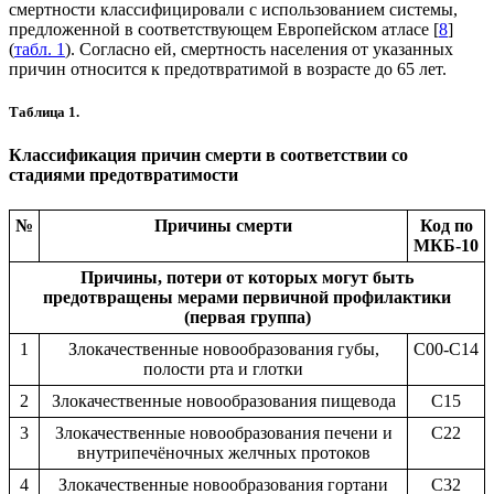
смертности классифицировали с использованием системы,
предложенной в соответствующем Европейском атласе [
8
]
(
табл. 1
). Согласно ей, смертность населения от указанных
причин относится к предотвратимой в возрасте до 65 лет.
Таблица 1.
Классификация причин смерти в соответствии со
стадиями предотвратимости
№
Причины смерти
Код по
МКБ-10
Причины, потери от которых могут быть
предотвращены мерами первичной профилактики
(первая группа)
1
Злокачественные новообразования губы,
C00-C14
полости рта и глотки
2
Злокачественные новообразования пищевода
C15
3
Злокачественные новообразования печени и
C22
внутрипечёночных желчных протоков
4
Злокачественные новообразования гортани
C32