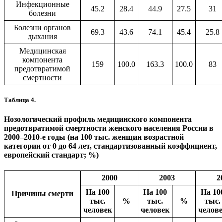
Инфекционные
45.2
28.4
44.9
27.5
31
болезни
Болезни органов
69.3
43.6
74.1
45.4
25.8
дыхания
Медицинская
компонента
159
100.0
163.3
100.0
83
предотвратимой
смертности
Таблица 4.
Нозологический профиль медицинского компонента
предотвратимой смертности женского населения России в
2000–2010-е годы (на 100 тыс. женщин возрастной
категории от 0 до 64 лет, стандартизованный коэффициент,
европейский стандарт; %)
2000
2003
2
На 100
На 100
На 10
Причины смерти
тыс.
%
тыс.
%
тыс.
человек
человек
челов