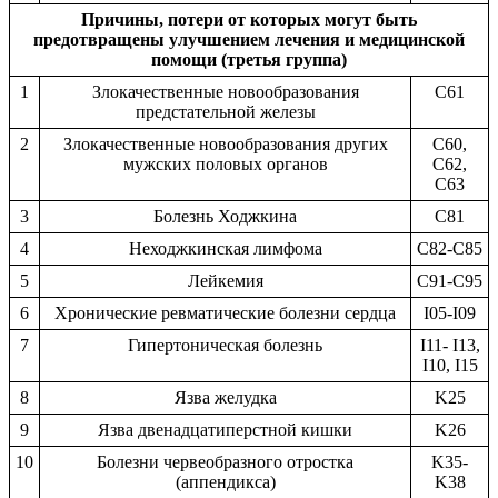
Причины, потери от которых могут быть
предотвращены улучшением лечения и медицинской
помощи (третья группа)
1
Злокачественные новообразования
C61
предстательной железы
2
Злокачественные новообразования других
C60,
мужских половых органов
C62,
C63
3
Болезнь Ходжкина
C81
4
Неходжкинская лимфома
C82-C85
5
Лейкемия
C91-C95
6
Хронические ревматические болезни сердца
I05-I09
7
Гипертоническая болезнь
I11- I13,
I10, I15
8
Язва желудка
K25
9
Язва двенадцатиперстной кишки
K26
10
Болезни червеобразного отростка
K35-
(аппендикса)
K38