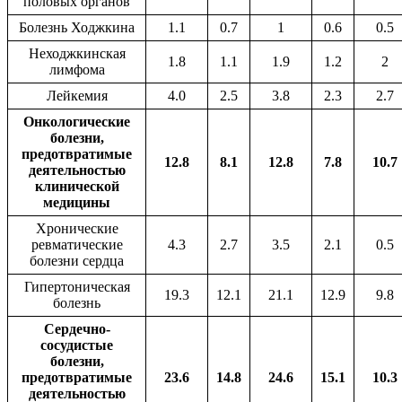
половых органов
Болезнь Ходжкина
1.1
0.7
1
0.6
0.5
Неходжкинская
1.8
1.1
1.9
1.2
2
лимфома
Лейкемия
4.0
2.5
3.8
2.3
2.7
Онкологические
болезни,
предотвратимые
12.8
8.1
12.8
7.8
10.7
деятельностью
клинической
медицины
Хронические
ревматические
4.3
2.7
3.5
2.1
0.5
болезни сердца
Гипертоническая
19.3
12.1
21.1
12.9
9.8
болезнь
Сердечно-
сосудистые
болезни,
предотвратимые
23.6
14.8
24.6
15.1
10.3
деятельностью