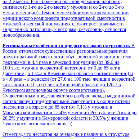
на 2-е место. Ранг болезней органов дыхания, наоборот,
снизился (с 1-го до 2-го места у мужчин и со 2-го до 3-го
места у женщин). Тем не менее общим вектором эволюции
медицинского компонента предотвратимой смертности в
мужской и женской популяциях служит рост значимости
эндогенных патологий, к которым, безусловно, относятся
новообразования.
Региональные особенности предотвратимой смертности.
В
России отмечаются существенные региональные различия
предотвратимой смертности, обусловленной медицинскими
факторами: в 4.4 раза в мужской популяции (от 39.6 на
100 тыс. мужчин возрастной категории от 0 до 65 лет в
Дагестане до 174.2 в Кемеровской области соответственно) и
в 4.6 раза – в женской (от 27.6 на 100 тыс. женщин возрастной
категории от 0 до 65 лет в Липецкой области до 126.7 в
Чукотском автономном округе соответственно).
Существенным представляется и разброс вклада медицинской
составляющей предотвратимой смертности в общие потери
населения в возрасте до 65 лет (от 7.1% у мужчин в
Магаданской области и 12.4% у женщин Республики Алтай до
20.2% у мужчин в Кемеровской области и 30.5% у женщин
Чукотского автономного округа).
Отметим, что несмотря на очевидные различия в структуре