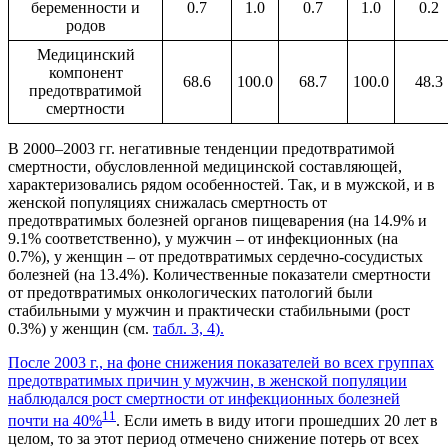
беременности и
0.7
1.0
0.7
1.0
0.2
родов
Медицинский
компонент
68.6
100.0
68.7
100.0
48.3
предотвратимой
смертности
В 2000–2003 гг. негативные тенденции предотвратимой
смертности, обусловленной медицинской составляющей,
характеризовались рядом особенностей. Так, и в мужской, и в
женской популяциях снижалась смертность от
предотвратимых болезней органов пищеварения (на 14.9% и
9.1% соответственно), у мужчин – от инфекционных (на
0.7%), у женщин – от предотвратимых сердечно-сосудистых
болезней (на 13.4%). Количественные показатели смертности
от предотвратимых онкологических патологий были
стабильными у мужчин и практически стабильными (рост
0.3%) у женщин (см.
табл. 3, 4
).
После 2003 г., на фоне снижения показателей во всех группах
предотвратимых причин у мужчин, в женской популяции
наблюдался рост смертности от инфекционных болезней
1
1
почти на 40%
. Если иметь в виду итоги прошедших 20 лет в
целом, то за этот период отмечено снижение потерь от всех