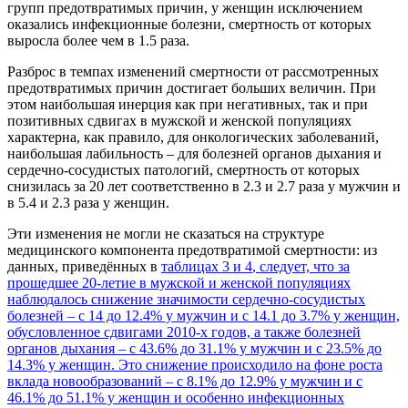
групп предотвратимых причин, у женщин исключением
оказались инфекционные болезни, смертность от которых
выросла более чем в 1.5 раза.
Разброс в темпах изменений смертности от рассмотренных
предотвратимых причин достигает больших величин. При
этом наибольшая инерция как при негативных, так и при
позитивных сдвигах в мужской и женской популяциях
характерна, как правило, для онкологических заболеваний,
наибольшая лабильность – для болезней органов дыхания и
сердечно-сосудистых патологий, смертность от которых
снизилась за 20 лет соответственно в 2.3 и 2.7 раза у мужчин и
в 5.4 и 2.3 раза у женщин.
Эти изменения не могли не сказаться на структуре
медицинского компонента предотвратимой смертности: из
данных, приведённых в
таблицах 3 и 4
, следует, что за
прошедшее 20-летие в мужской и женской популяциях
наблюдалось снижение значимости сердечно-сосудистых
болезней – с 14 до 12.4% у мужчин и с 14.1 до 3.7% у женщин,
обусловленное сдвигами 2010-х годов, а также болезней
органов дыхания – с 43.6% до 31.1% у мужчин и с 23.5% до
14.3% у женщин. Это снижение происходило на фоне роста
вклада новообразований – с 8.1% до 12.9% у мужчин и с
46.1% до 51.1% у женщин и особенно инфекционных