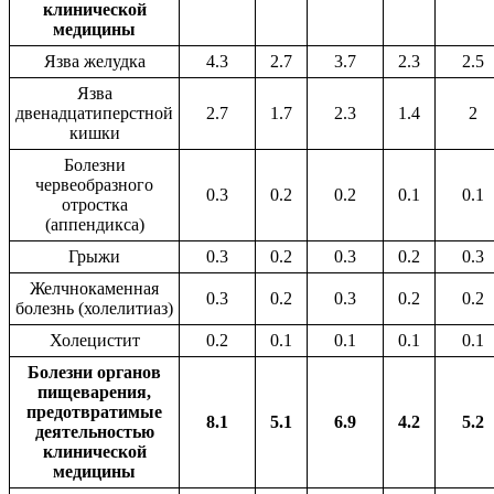
клинической
медицины
Язва желудка
4.3
2.7
3.7
2.3
2.5
Язва
двенадцатиперстной
2.7
1.7
2.3
1.4
2
кишки
Болезни
червеобразного
0.3
0.2
0.2
0.1
0.1
отростка
(аппендикса)
Грыжи
0.3
0.2
0.3
0.2
0.3
Желчнокаменная
0.3
0.2
0.3
0.2
0.2
болезнь (холелитиаз)
Холецистит
0.2
0.1
0.1
0.1
0.1
Болезни органов
пищеварения,
предотвратимые
8.1
5.1
6.9
4.2
5.2
деятельностью
клинической
медицины