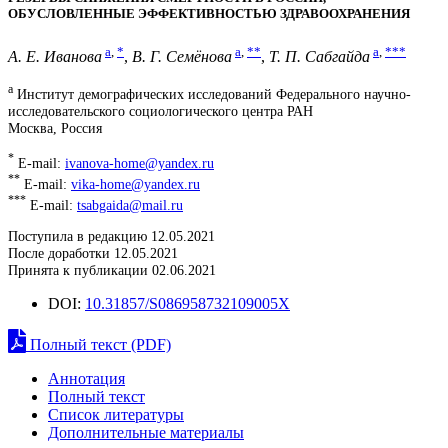
ОБУСЛОВЛЕННЫЕ ЭФФЕКТИВНОСТЬЮ ЗДРАВООХРАНЕНИЯ
a
,
*
a
,
**
a
,
***
А. Е. Иванова
,
В. Г. Семёнова
,
Т. П. Сабгайда
a
Институт демографических исследований Федерального научно-
исследовательского социологического центра РАН
Москва, Россия
*
E-mail:
ivanova-home@yandex.ru
**
E-mail:
vika-home@yandex.ru
***
E-mail:
tsabgaida@mail.ru
Поступила в редакцию 12.05.2021
После доработки 12.05.2021
Принята к публикации 02.06.2021
DOI:
10.31857/S086958732109005X
Полный текст (PDF)
Аннотация
Полный текст
Список литературы
Дополнительные материалы