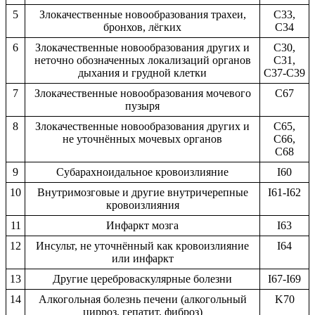
5
Злокачественные новообразования трахеи,
C33,
бронхов, лёгких
C34
6
Злокачественные новообразования других и
C30,
неточно обозначенных локализаций органов
C31,
дыхания и грудной клетки
C37-C39
7
Злокачественные новообразования мочевого
C67
пузыря
8
Злокачественные новообразования других и
C65,
не уточнённых мочевых органов
C66,
C68
9
Субарахноидальное кровоизлияние
I60
10
Внутримозговые и другие внутричерепные
I61-I62
кровоизлияния
11
Инфаркт мозга
I63
12
Инсульт, не уточнённый как кровоизлияние
I64
или инфаркт
13
Другие цереброваскулярные болезни
I67-I69
14
Алкогольная болезнь печени (алкогольный
K70
цирроз, гепатит, фиброз)