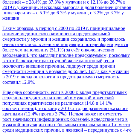
болезней – с 28.4% до 37.3% у мужчин и с 12.1% до 26.7% в
2019 г. у женщин. Несколько выросла и доля болезней органов
пищеваре-ния – с 5.1% до 6.3% у мужчин, с 3.2% до 3.7% у
женщин.
Таким образом, в период с 2000 по 2019 г. принципиальное
отличие медицинского компонента предотвратимой
смертности у мужчин и женщин сохранилось и проявилось
очень отчётливо: в женской популяции потери формируются
более чем наполовину (51.1%) за счёт онкологических
заболеваний, что выглядит вполне предсказуемым, поскольку
в этот блок входит рак грудной железы, который, если
исключить внешние причины, лидирует среди причин
смертности женщин в возрасте до 65 лет. Тогда как у мужчин
в 2019 г. вклад онкологии в предотвратимую смертность
составил 12.9%.
Ещё одна особенность: если в 2000 г. вклад предотвратимых
сердечно-сосудистых патологий в мужской и женской
популяциях практически не различался (14.8 и 14.1%
соответственно), то к концу 2010-х годов различия оказались
кратными (12.4% против 3.7%). Нельзя также не отметить
рост значимости инфекционных болезней, вследствие чего в
мужской популяции они с большим отрывом заняли 1-е место
среди медицинских причин, в женской – передвинулись с 4-го