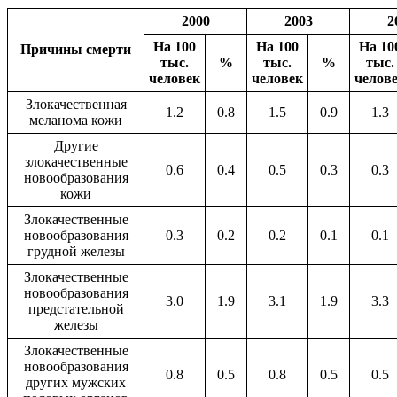
2000
2003
2
На 100
На 100
На 10
Причины смерти
тыс.
%
тыс.
%
тыс.
человек
человек
челов
Злокачественная
1.2
0.8
1.5
0.9
1.3
меланома кожи
Другие
злокачественные
0.6
0.4
0.5
0.3
0.3
новообразования
кожи
Злокачественные
новообразования
0.3
0.2
0.2
0.1
0.1
грудной железы
Злокачественные
новообразования
3.0
1.9
3.1
1.9
3.3
предстательной
железы
Злокачественные
новообразования
0.8
0.5
0.8
0.5
0.5
других мужских