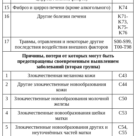
15
Фиброз и цирроз печени (кроме алкогольного)
K74
16
Другие болезни печени
K71-
K73,
K75-
K76
17
Травмы, отравления и некоторые другие
S00-S99,
последствия воздействия внешних факторов
T00-T98
Причины, потери от которых могут быть
предотвращены своевременным выявлением
заболеваний (вторая группа)
1
Злокачественная меланома кожи
C43
2
Другие злокачественные новообразования
C44
кожи
3
Злокачественные новообразования молочной
C50
железы
4
Злокачественные новообразования шейки
C53
матки
5
Злокачественные новообразования других и
C54,
неуточнённых частей матки
C55