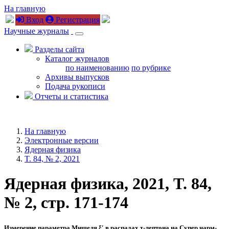
На главную
Вход
Регистрация
Научные журналы
Разделы сайта
Каталог журналов
по наименованию
по рубрике
Архивы выпусков
Подача рукописи
Отчеты и статистика
На главную
Электронные версии
Ядерная физика
T. 84, № 2, 2021
Ядерная физика, 2021, T. 84,
№ 2, стр. 171-174
Измерение параметра Мишеля
ξ
′ в распадах
τ
-лептона на Супер чарм-