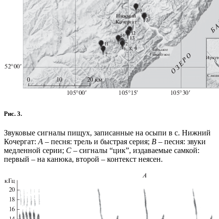
Рис. 3.
Звуковые сигналы пищух, записанные на осыпи в с. Нижний
Кочергат:
A –
песня: трель и быстрая серия;
B –
песня: звуки
медленной серии;
C –
сигналы “цик”, издаваемые самкой:
первый – на канюка, второй – контекст неясен.