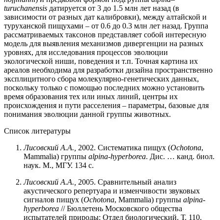
turuchanensis
датируется от 3 до 1.5 млн лет назад (в
зависимости от разных дат калибровки), между алтайской и
туруханской пищухами – от 0.6 до 0.3 млн лет назад. Группа
рассматриваемых таксонов представляет собой интересную
модель для выявления механизмов дивергенции на разных
уровнях, для исследования процессов эволюции
экологической ниши, поведения и т.п. Точная картина их
ареалов необходима для разработки дизайна пространственно
эксплицитного сбора молекулярно-генетических данных,
поскольку только с помощью последних можно установить
время образования тех или иных линий, центры их
происхождения и пути расселения – параметры, базовые для
понимания эволюции данной группы животных.
Список литературы
Лисовский
А.А.,
2002. Систематика пищух (
Ochotona
,
Mammalia) группы
alpina-hyperborea
. Дис. … канд. биол.
наук. М., МГУ. 134 с.
Лисовский А.А.,
2005. Сравнительный анализ
акустического репертуара и изменчивости звуковых
сигналов пищух (
Ochotona
, Mammalia) группы
alpina-
hyperborea
// Бюллетень Московского общества
испытателей природы: Отдел биологический. Т. 110.