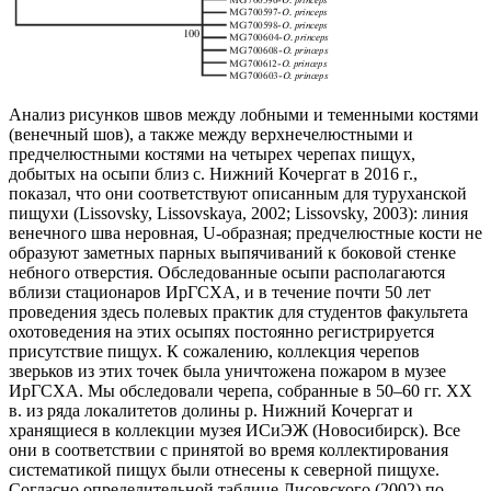
Анализ рисунков швов между лобными и теменными костями
(венечный шов), а также между верхнечелюстными и
предчелюстными костями на четырех черепах пищух,
добытых на осыпи близ с. Нижний Кочергат в 2016 г.,
показал, что они соответствуют описанным для туруханской
пищухи (Lissovsky, Lissovskaya, 2002; Lissovsky, 2003): линия
венечного шва неровная, U-образная; предчелюстные кости не
образуют заметных парных выпячиваний к боковой стенке
небного отверстия. Обследованные осыпи располагаются
вблизи стационаров ИрГСХА, и в течение почти 50 лет
проведения здесь полевых практик для студентов факультета
охотоведения на этих осыпях постоянно регистрируется
присутствие пищух. К сожалению, коллекция черепов
зверьков из этих точек была уничтожена пожаром в музее
ИрГСХА. Мы обследовали черепа, собранные в 50–60 гг. XX
в. из ряда локалитетов долины р. Нижний Кочергат и
хранящиеся в коллекции музея ИСиЭЖ (Новосибирск). Все
они в соответствии с принятой во время коллектирования
систематикой пищух были отнесены к северной пищухе.
Согласно определительной таблице Лисовского (2002) по