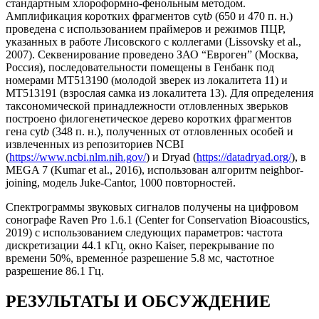
стандартным хлороформно-фенольным методом.
Амплификация коротких фрагментов cyt
b
(650 и 470 п. н.)
проведена с использованием праймеров и режимов ПЦР,
указанных в работе Лисовского с коллегами (Lissovsky et al.,
2007). Секвенирование проведено ЗАО “Евроген” (Москва,
Россия), последовательности помещены в Генбанк под
номерами MT513190 (молодой зверек из локалитета 11) и
MT513191 (взрослая самка из локалитета 13). Для определения
таксономической принадлежности отловленных зверьков
построено филогенетическое дерево коротких фрагментов
гена cyt
b
(348 п. н.), полученных от отловленных особей и
извлеченных из репозиториев NCBI
(
https://www.ncbi.nlm.nih.gov/
) и Dryad (
https://datadryad.org/
), в
MEGA 7 (Kumar et al., 2016), использован алгоритм neighbor-
joining, модель Juke-Cantor, 1000 повторностей.
Спектрограммы звуковых сигналов получены на цифровом
сонографе Raven Pro 1.6.1 (Center for Conservation Bioacoustics,
2019) с использованием следующих параметров: частота
дискретизации 44.1 кГц, окно Kaiser, перекрывание по
времени 50%, временно́е разрешение 5.8 мс, частотное
разрешение 86.1 Гц.
РЕЗУЛЬТАТЫ И ОБСУЖДЕНИЕ