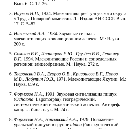
Вып. 6. С. 12–26.
Наумов
Н.П.,
1934. Млекопитающие Тунгусского округа
// Труды Полярной комиссии. Л.: Изд-во АН СССР. Вып.
17. С. 5–82.
Никольский А.А.,
1984. Звуковые сигналы
млекопитающих в эволюционном аспекте. М.: Наука.
200 с.
Соколов В.Е., Иваницкая Е.Ю., Груздев В.В., Гептнер
В.Г.,
1994. Млекопитающие России и сопредельных
регионов: зайцеобразные. М.: Наука. 272 с.
Тавровский В.А., Егоров О.В., Кривошеев В.Г., Попов
М.В., Лабутин Ю.В.,
1971. Млекопитающие Якутии. М.:
Наука. 659 с.
Формозов
Н.А.,
1991. Звуковая сигнализация пищух
(
Ochotona
, Lagomorpha): географический,
систематический и экологический аспекты. Автореф.
канд. … биол. наук. М. 24 с.
Формозов Н.А., Никольский А.А.
, 1979. Положение
уральской пищухи в группе
alpina
(биоакустический