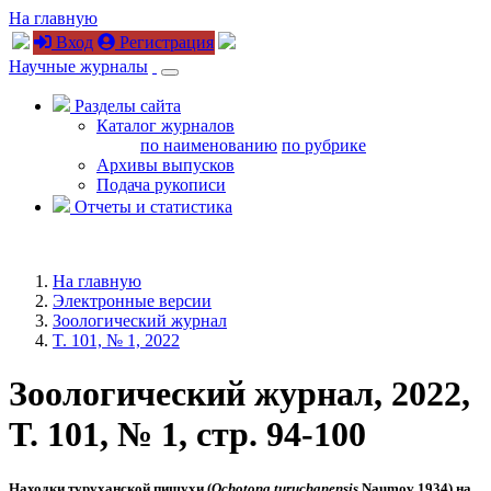
На главную
Вход
Регистрация
Научные журналы
Разделы сайта
Каталог журналов
по наименованию
по рубрике
Архивы выпусков
Подача рукописи
Отчеты и статистика
На главную
Электронные версии
Зоологический журнал
T. 101, № 1, 2022
Зоологический журнал, 2022,
T. 101, № 1, стр. 94-100
Находки туруханской пищухи (
Ochotona turuchanensis
Naumov 1934) на