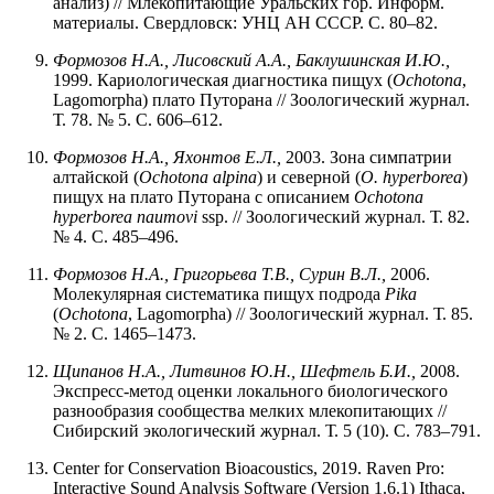
анализ) // Млекопитающие Уральских гор. Информ.
материалы. Свердловск: УНЦ АН СССР. С. 80–82.
Формозов H.А., Лисовский А.А., Баклушинская И.Ю.,
1999. Кариологическая диагностика пищух (
Ochotona
,
Lagomorpha) плато Путорана // Зоологический журнал.
Т. 78. № 5. С. 606–612.
Формозов H.А., Яхонтов Е.Л.,
2003. Зона симпатрии
алтайской (
Ochotona alpina
) и северной (
O. hyperborea
)
пищух на плато Путорана с описанием
Ochotona
hyperborea naumovi
ssp. // Зоологический журнал. Т. 82.
№ 4. С. 485–496.
Формозов H.А., Григорьева Т.В., Сурин В.Л.,
2006.
Молекулярная систематика пищух подрода
Pika
(
Ochotona
, Lagomorpha) // Зоологический журнал. Т. 85.
№ 2. С. 1465–1473.
Щипанов Н.А., Литвинов Ю.Н., Шефтель Б.И.,
2008.
Экспресс-метод оценки локального биологического
разнообразия сообщества мелких млекопитающих //
Сибирский экологический журнал. Т. 5 (10). С. 783–791.
Center for Conservation Bioacoustics, 2019. Raven Pro:
Interactive Sound Analysis Software (Version 1.6.1) Ithaca,