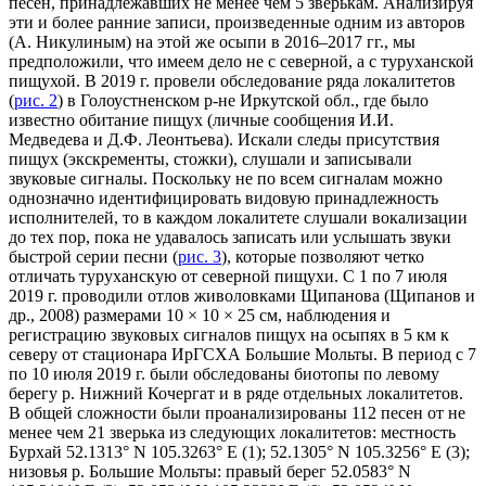
песен, принадлежавших не менее чем 5 зверькам. Анализируя
эти и более ранние записи, произведенные одним из авторов
(А. Никулиным) на этой же осыпи в 2016–2017 гг., мы
предположили, что имеем дело не с северной, а с туруханской
пищухой. В 2019 г. провели обследование ряда локалитетов
(
рис. 2
) в Голоустненском р-не Иркутской обл., где было
известно обитание пищух (личные сообщения И.И.
Медведева и Д.Ф. Леонтьева). Искали следы присутствия
пищух (экскременты, стожки), слушали и записывали
звуковые сигналы. Поскольку не по всем сигналам можно
однозначно идентифицировать видовую принадлежность
исполнителей, то в каждом локалитете слушали вокализации
до тех пор, пока не удавалось записать или услышать звуки
быстрой серии песни (
рис. 3
), которые позволяют четко
отличать туруханскую от северной пищухи. С 1 по 7 июля
2019 г. проводили отлов живоловками Щипанова (Щипанов и
др., 2008) размерами 10 × 10 × 25 см, наблюдения и
регистрацию звуковых сигналов пищух на осыпях в 5 км к
северу от стационара ИрГСХА Большие Мольты. В период с 7
по 10 июля 2019 г. были обследованы биотопы по левому
берегу р. Нижний Кочергат и в ряде отдельных локалитетов.
В общей сложности были проанализированы 112 песен от не
менее чем 21 зверька из следующих локалитетов: местность
Бурхай 52.1313° N 105.3263° E (1); 52.1305° N 105.3256° E (3);
низовья р. Большие Мольты: правый берег 52.0583° N