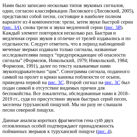
Нами было записано несколько типов звуковых сигналов,
один, согласно классификации Лисовского (Лисовский, 2005),
представлял собой песни, состоящие в наиболее полном
варианте из 4 компонентов: трели, затем звуки быстрой серии
(
рис. 3
A
), снова трели и звуки медленной серии (
рис. 3
B
).
Каждый элемент повторялся несколько раз. Быстрая и
медленная серии звуков в отличие от трелей издавались и по
отдельности. Следует отметить, что в период наблюдений
меченые зверьки издавали только сигналы, названные
исследователями пищух “предупреждающие об опасности
сигналы” (Формозов, Никольский, 1979; Никольский, 1984;
Формозов, 1991), далее по тексту называемые нами
звукоподражательно “цик”. Сонограмма сигнала, поданного
самкой на пролет и крики канюка поблизости от осыпи,
приведена первой на
рис. 3
C
. Второй сигнал на
рис. 3
C
был
подан самкой в отсутствие видимых причин для
беспокойства. Все локалитеты, обследованные нами в 2018–
2019 гг., судя по присутствию звуков быстрых серий песен,
заселены туруханской пищухой. Мы ни разу не слышали
песни северной пищухи.
Данные анализа коротких фрагментов гена cyt
b
двух
отловленных особей подтверждают принадлежность
пойманных зверьков к туруханской пищухе (
рис. 4
).