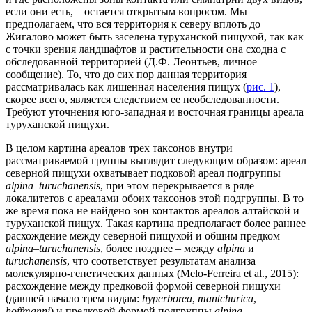
если они есть, – остается открытым вопросом. Мы
предполагаем, что вся территория к северу вплоть до
Жигалово может быть заселена туруханской пищухой, так как
с точки зрения ландшафтов и растительности она сходна с
обследованной территорией (Д.Ф. Леонтьев, личное
сообщение). То, что до сих пор данная территория
рассматривалась как лишенная населения пищух (
рис. 1
),
скорее всего, является следствием ее необследованности.
Требуют уточнения юго-западная и восточная границы ареала
туруханской пищухи.
В целом картина ареалов трех таксонов внутри
рассматриваемой группы выглядит следующим образом: ареал
северной пищухи охватывает подковой ареал подгруппы
alpina–turuchanensis
, при этом перекрывается в ряде
локалитетов с ареалами обоих таксонов этой подгруппы. В то
же время пока не найдено зон контактов ареалов алтайской и
туруханской пищух. Такая картина предполагает более раннее
расхождение между северной пищухой и общим предком
alpinа–turuchanensis
, более позднее – между
alpinа
и
turuchanensis
, что соответствует результатам анализа
молекулярно-генетических данных (Melo-Ferreira et al., 2015):
расхождение между предковой формой северной пищухи
(давшей начало трем видам:
hyperborea
,
mantchurica
,
hoffmanni
) и предковой формой подгруппы
alpina–