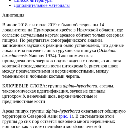
Список литературы
Дополнительные материалы
Аннотация
В июне 2018 г. и июле 2019 г. были обследованы 14
локалитетов на Приморском хребте в Иркутской области, где
согласно актуальным картам ареалов обитает только северная
пищуха. По результатам сонографического анализа
записанных звуковых реакций было установлено, что данные
локалитеты населяет лишь туруханская пищуха (
Ochotona
turuchanensis
Naumov 1934). Таксономическая
принадлежность зверьков подтверждена с помощью анализа
короткой последовательности цитохрома b, рисунков швов
между предчелюстными и верхнечелюстными, между
теменными и лобными костями черепа.
КЛЮЧЕВЫЕ СЛОВА:
группа
alpina–hyperborea
, ареалы,
таксономическая идентификация, звуковые сигналы,
цитохром
b
, венечный шов, верхнечелюстные и
предчелюстные кости
Ареал пищух группы
alpina–hyperborea
охватывает обширную
территорию Северной Азии (
рис. 1
). В систематике этой
группы до сих пор остается довольно много нерешенных
вопросов как в силу специфики морфологической