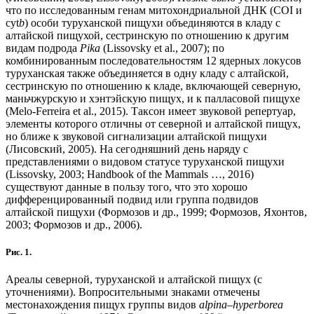
что по исследованным генам митохондриальной ДНК (COI и
cyt
b
) особи туруханской пищухи объединяются в кладу с
алтайской пищухой, сестринскую по отношению к другим
видам подрода
Pika
(Lissovsky et al., 2007); по
комбинированным последовательностям 12 ядерных локусов
туруханская также объединяется в одну кладу с алтайской,
сестринскую по отношению к кладе, включающей северную,
маньчжурскую и хэнтэйскую пищух, и к палласовой пищухе
(Melo-Ferreira et al., 2015). Таксон имеет звуковой репертуар,
элементы которого отличны от северной и алтайской пищух,
но ближе к звуковой сигнализации алтайской пищухи
(Лисовский, 2005). На сегодняшний день наряду с
представлениями о видовом статусе туруханской пищухи
(Lissovsky, 2003; Handbook of the Mammals …, 2016)
существуют данные в пользу того, что это хорошо
дифференцированный подвид или группа подвидов
алтайской пищухи (Формозов и др., 1999; Формозов, Яхонтов,
2003; Формозов и др., 2006).
Рис. 1.
Ареалы северной, туруханской и алтайской пищух (с
уточнениями). Вопросительными знаками отмечены
местонахождения пищух группы видов
alpina–hyperborea