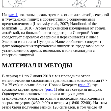
На
рис. 1
показаны ареалы трех таксонов: алтайской, северной
и туруханской пищух в соответствии с современными
представлениями (Lissovsky et al., 2007; Handbook of the
Mammals …, 2016). Ареал туруханской изолирован от ареала
алтайской, на большей части территории Северной Азии
соседствует с ареалом северной и перекрывается с ним в
Эвенкии и на плато Путорана. Наше сообщение содержит
факт обнаружения туруханской пищухи за пределами ранее
установленного ареала, возможно, в зоне симпатрии с
северной пищухой.
МАТЕРИАЛ И МЕТОДЫ
В период с 1 по 7 июня 2018 г. мы проводили отлов
металлическими сплошными трапиковыми живоловками (7 ×
7 × 25 см) на осыпи близ с. Новый Кочергат (
рис. 2
), где
согласно картам ареалов (
рис. 1
) обитает северная пищуха.
Одновременно записывали крики пищух в двух
стационарных точках на осыпи и проводили наблюдения за
зверьками утром (4:30–9:00) и вечером (18:00–22:00). На этом
этапе были получены записи 120 сигналов, в том числе 48