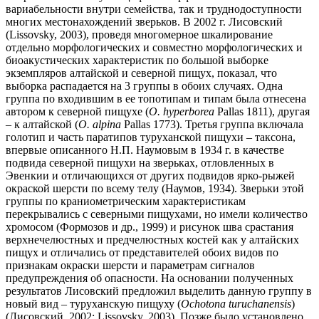
вариабельности внутри семейства, так и труднодоступности
многих местонахождений зверьков. В 2002 г. Лисовский
(Lissovsky, 2003), проведя многомерное шкалирование
отдельно морфологических и совместно морфологических и
биоакустических характеристик по большой выборке
экземпляров алтайской и северной пищух, показал, что
выборка распадается на 3 группы в обоих случаях. Одна
группа по входившим в ее топотипам и типам была отнесена
автором к северной пищухе (
O. hyperborea
Pallas 1811), другая
– к алтайской (
O. alpina
Pallas 1773). Третья группа включала
голотип и часть паратипов туруханской пищухи – таксона,
впервые описанного Н.П. Наумовым в 1934 г. в качестве
подвида северной пищухи на зверьках, отловленных в
Эвенкии и отличающихся от других подвидов ярко-рыжей
окраской шерсти по всему телу (Наумов, 1934). Зверьки этой
группы по краниометрическим характеристикам
перекрывались с северными пищухами, но имели количество
хромосом (Формозов и др., 1999) и рисунок шва срастания
верхнечелюстных и предчелюстных костей как у алтайских
пищух и отличались от представителей обоих видов по
признакам окраски шерсти и параметрам сигналов
предупреждения об опасности. На основании полученных
результатов Лисовский предложил выделить данную группу в
новый вид – туруханскую пищуху (
Ochotona turuchanensis
)
(Лисовский, 2002; Lissovsky, 2003). Позже было установлено,