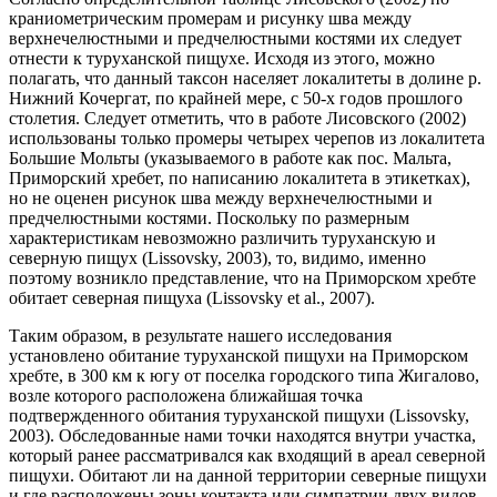
краниометрическим промерам и рисунку шва между
верхнечелюстными и предчелюстными костями их следует
отнести к туруханской пищухе. Исходя из этого, можно
полагать, что данный таксон населяет локалитеты в долине р.
Нижний Кочергат, по крайней мере, с 50-х годов прошлого
столетия. Следует отметить, что в работе Лисовского (2002)
использованы только промеры четырех черепов из локалитета
Большие Мольты (указываемого в работе как пос. Мальта,
Приморский хребет, по написанию локалитета в этикетках),
но не оценен рисунок шва между верхнечелюстными и
предчелюстными костями. Поскольку по размерным
характеристикам невозможно различить туруханскую и
северную пищух (Lissovsky, 2003), то, видимо, именно
поэтому возникло представление, что на Приморском хребте
обитает северная пищуха (Lissovsky et al., 2007).
Таким образом, в результате нашего исследования
установлено обитание туруханской пищухи на Приморском
хребте, в 300 км к югу от поселка городского типа Жигалово,
возле которого расположена ближайшая точка
подтвержденного обитания туруханской пищухи (Lissovsky,
2003). Обследованные нами точки находятся внутри участка,
который ранее рассматривался как входящий в ареал северной
пищухи. Обитают ли на данной территории северные пищухи
и где расположены зоны контакта или симпатрии двух видов,