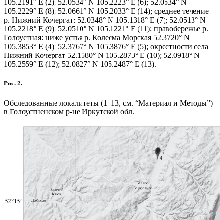
105.2191° E (2); 52.0534° N 105.2223° E (6); 52.0534° N
105.2229° E (8); 52.0661° N 105.2033° E (14); среднее течение
р. Нижний Кочергат: 52.0348° N 105.1318° E (7); 52.0513° N
105.2218° E (9); 52.0510° N 105.1221° E (11); правобережье р.
Голоустная: ниже устья р. Колесма Морская 52.3720° N
105.3853° E (4); 52.3767° N 105.3876° E (5); окрестности села
Нижний Кочергат 52.1580° N 105.2873° E (10); 52.0918° N
105.2559° E (12); 52.0827° N 105.2487° E (13).
Рис. 2.
Обследованные локалитеты (1–13, см. “Материал и Методы”)
в Голоустненском р-не Иркутской обл.