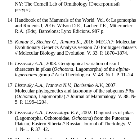
NY: The Cornell Lab of Ornithology [Электронный
ресурс].
Handbook of the Mammals of the World. Vol. 6: Lagomorphs
and Rodents I, 2016. Wilson D.E., Lacher T.E., Mittermeier
R.A. (Eds). Barcelona: Lynx Edicions. 987 p.
Kumar S., Stecher G., Tamura K.,
2016. MEGA7: Molecular
Evolutionary Genetics Analysis version 7.0 for bigger datasets
// Molecular Biology and Evolution. V. 33. P. 1870–1874.
Lissovsky A.A.,
2003. Geographical variation of skull
characters in pikas (
Ochotona
, Lagomorpha) of the
alpina-
hyperborea
group // Acta Theriologica. V. 48. № 1. P. 11–24.
Lissovsky A.A., Ivanova N.V., Borisenko A.V.,
2007.
Molecular phylogenetics and taxonomy of the subgenus
Pika
(
Ochotona
, Lagomorpha) // Journal of Mammalogy. V. 88. №
5. P. 1195–1204.
Lissovsky A.A., Lissovskaya E.V.,
2002. Diagnostics of pikas
(Lagomorpha, Ochotonidae,
Ochotona
) from the Putorana
Plateau, Eastern Siberia // Russian Journal of Theriology. V.
1. № 1. P. 37–42.