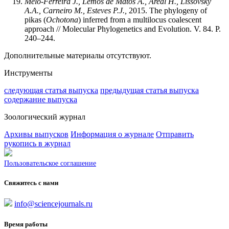
Melo-Ferreira J., Lemos de Matos A., Areal H., Lissovsky
A.A., Carneiro M., Esteves P.J.,
2015. The phylogeny of
pikas (
Ochotona
) inferred from a multilocus coalescent
approach // Molecular Phylogenetics and Evolution. V. 84. P.
240–244.
Дополнительные материалы отсутствуют.
Инструменты
следующая статья выпуска
предыдущая статья выпуска
содержание выпуска
Зоологический журнал
Архивы выпусков
Информация о журнале
Отправить
рукопись в журнал
Пользовательское соглашение
Свяжитесь с нами
info@sciencejournals.ru
Время работы