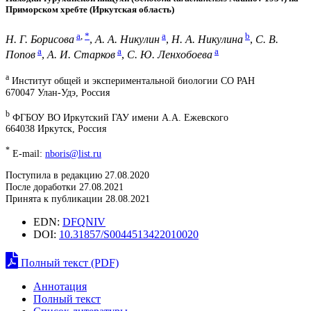
Приморском хребте (Иркутская область)
a
,
*
a
b
Н. Г. Борисова
,
А. А. Никулин
,
Н. А. Никулина
,
С. В.
a
a
a
Попов
,
А. И. Старков
,
С. Ю. Ленхобоева
a
Институт общей и экспериментальной биологии СО РАН
670047 Улан-Удэ, Россия
b
ФГБОУ ВО Иркутский ГАУ имени А.А. Ежевского
664038 Иркутск, Россия
*
E-mail:
nboris@list.ru
Поступила в редакцию 27.08.2020
После доработки 27.08.2021
Принята к публикации 28.08.2021
EDN:
DFQNIV
DOI:
10.31857/S0044513422010020
Полный текст (PDF)
Аннотация
Полный текст