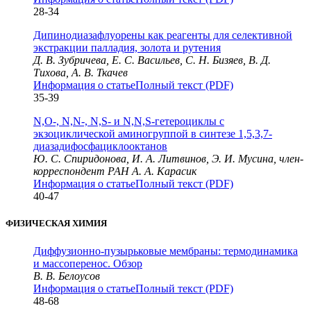
28-34
Дипинодиазафлуорены как реагенты для селективной
экстракции палладия, золота и рутения
Д. В. Зубричева, Е. С. Васильев, С. Н. Бизяев, В. Д.
Тихова, А. В. Ткачев
Информация о статье
Полный текст (PDF)
35-39
N,O-, N,N-, N,S- и N,N,S-гетероциклы с
экзоциклической аминогруппой в cинтезе 1,5,3,7-
диазадифосфациклооктанов
Ю. С. Спиридонова, И. А. Литвинов, Э. И. Мусина, член-
корреспондент РАН А. А. Карасик
Информация о статье
Полный текст (PDF)
40-47
ФИЗИЧЕСКАЯ ХИМИЯ
Диффузионно-пузырьковые мембраны: термодинамика
и массоперенос. Обзор
В. В. Белоусов
Информация о статье
Полный текст (PDF)
48-68