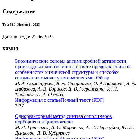
Содержание
Том 510, Номер 1, 2023
Дата выхода: 21.06.2023
ХИМИЯ
Биохимические основы антимикробной активности
производных хиназолинона в свете представлений об
особенностях химической структуры и способах
связывания с молекулами-мишенями. Обзор
М. А. Самотруева, А. А. Старикова, О. А. Башкина, А. А.
Цибизова, А. В. Борисов, Д. В. Мережкина, И. Н.
Тюренков, А. А. Озеров
Информация о статье
Полный текст (PDF)
3-27
Однореакторный метод синтеза сополимеров
норборнена и циклооктена
М. Л. Грингольц, А. С. Марченко, А. С. Перегудов, Ю. И.
Денисова, Я. В. Кудрявцев
Информация о статье
Полный текст (PDF)