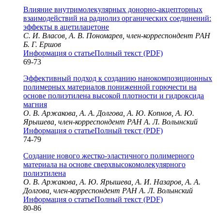
Влияние внутримолекулярных донорно-акцепторных
взаимодействий на радиолиз органических соединений:
эффекты в ацетилацетоне
С. И. Власов, А. В. Пономарев, член-корреспондент РАН
Б. Г. Ершов
Информация о статье
Полный текст (PDF)
69-73
Эффективный подход к созданию нанокомпозиционных
полимерных материалов пониженной горючести на
основе полиэтилена высокой плотности и гидроксида
магния
О. В. Аржакова, А. А. Долгова, А. Ю. Копнов, А. Ю.
Ярышева, член-корреспондент РАН А. Л. Волынский
Информация о статье
Полный текст (PDF)
74-79
Создание нового жестко-эластичного полимерного
материала на основе сверхвысокомолекулярного
полиэтилена
О. В. Аржакова, А. Ю. Ярышева, А. И. Назаров, А. А.
Долгова, член-корреспондент РАН А. Л. Волынский
Информация о статье
Полный текст (PDF)
80-86