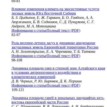
69-81
Влияние изменения климата на экосистемные услуги
лесных земель Юга Восточной Сибири
Б. З. Цыдыпов, Е. Ж. Гармаев, Б. О. Гомбоев, А. А.
Аюржанаев, Б. В. Содномов, С. Д. Пунцукова, С. Г.
Андреев, М. А. Мотошкина
Информация о статье
Полный текст (PDF)
82-97
Роль весенне-летних засух в динамике аридизации
засушливых земель Европейской территории России
А. Н. Золотокрылин, Е. А. Черенкова, Т. Б. Титкова
Информация о статье
Полный текст (PDF)
98-108
Динамика площади озер в степной зоне Алтайского края
в условиях антропогенного воздействия и
климатических изменений
Д. В. Черных, Р. Ю. Бирюков, Д. К. Першин
Информация о статье
Полный текст (PDF)
109-121
Динамика площади гарей в зональных ландшафтах юго-
востока европейской части России
С. С. Шинкаренко, В. В. Дорошенко, А. Н. Берденгалиева