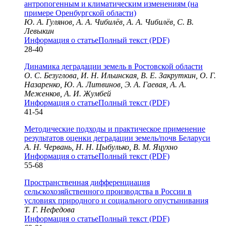
антропогенным и климатическим изменениям (на
примере Оренбургской области)
Ю. А. Гулянов, А. А. Чибилёв, А. А. Чибилёв, С. В.
Левыкин
Информация о статье
Полный текст (PDF)
28-40
Динамика деградации земель в Ростовской области
О. С. Безуглова, И. Н. Ильинская, В. Е. Закруткин, О. Г.
Назаренко, Ю. А. Литвинов, Э. А. Гаевая, А. А.
Меженков, А. И. Жумбей
Информация о статье
Полный текст (PDF)
41-54
Методические подходы и практическое применение
результатов оценки деградации земель/почв Беларуси
А. Н. Червань, Н. Н. Цыбулько, В. М. Яцухно
Информация о статье
Полный текст (PDF)
55-68
Пространственная дифференциация
сельскохозяйственного производства в России в
условиях природного и социального опустынивания
Т. Г. Нефедова
Информация о статье
Полный текст (PDF)