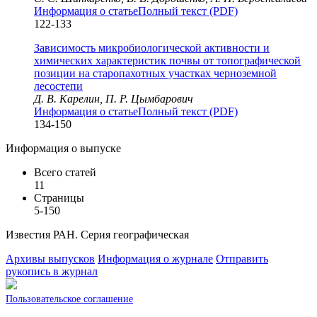
Информация о статье
Полный текст (PDF)
122-133
Зависимость микробиологической активности и
химических характеристик почвы от топографической
позиции на старопахотных участках черноземной
лесостепи
Д. В. Карелин, П. Р. Цымбарович
Информация о статье
Полный текст (PDF)
134-150
Информация о выпуске
Всего статей
11
Страницы
5-150
Известия РАН. Серия географическая
Архивы выпусков
Информация о журнале
Отправить
рукопись в журнал
Пользовательское соглашение