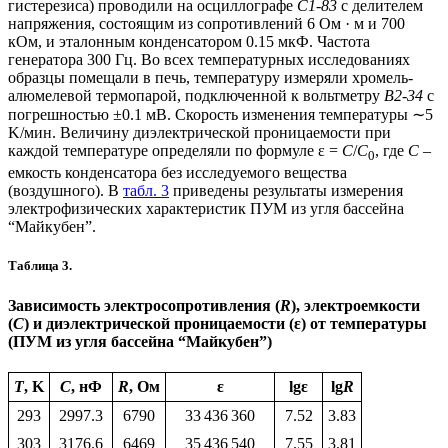
гистерезиса) проводили на осциллографе
С1-83
с делителем
напряжения, состоящим из сопротивлений 6 Ом · м и 700
кОм, и эталонным конденсатором 0.15 мкФ. Частота
генератора 300 Гц. Во всех температурных исследованиях
образцы помещали в печь, температуру измеряли хромель-
алюмелевой термопарой, подключенной к вольтметру
В2-34
с
погрешностью ±0.1 мВ. Скорость изменения температуры ∼5
K/мин. Величину диэлектрической проницаемости при
каждой температуре определяли по формуле ε =
С
/
С
, где
С
–
0
емкость конденсатора без исследуемого вещества
(воздушного). В
табл. 3
приведены результаты измерения
электрофизических характеристик ПУМ из угля бассейна
“Майкубен”.
Таблица 3.
Зависимость электросопротивления (
R
), электроемкости
(
C
) и диэлектрической проницаемости (ε) от температуры
(ПУМ из угля бассейна “Майкубен”)
Т
, K
C
, нФ
R
, Oм
ε
lgε
lg
R
293
2997.3
6790
33 436 360
7.52
3.83
303
3176.6
6469
35 436 540
7.55
3.81