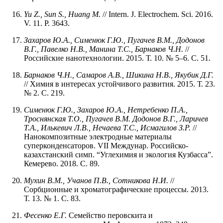
Yu Z., Sun S., Huang M.
// Intern. J. Electrochem. Sci. 2016.
V. 11. P. 3643.
Захаров Ю.А., Сименюк Г.Ю., Пугачев В.М., Додонов
В.Г., Павелко Н.В., Манина Т.С., Барнаков Ч.Н.
//
Российские нанотехнологии. 2015. Т. 10. № 5–6. С. 51.
Барнаков Ч.Н., Самаров А.В., Шикина Н.В., Якубик Д.Г.
// Химия в интересах устойчивого развития. 2015. Т. 23.
№ 2. С. 219.
Сименюк Г.Ю., Захаров Ю.А., Нетребенко П.А.,
Троснянская Т.О., Пугачев В.М.
Додонов В.Г., Ларичев
Т.А., Илькевич Л.В., Нечаева Т.С., Исмагилов З.Р.
//
Нанокомпозитные электродные материалы
суперконденсаторов. VII Междунар. Российско-
казахстанский симп. “Углехимия и экология Кузбасса”.
Кемерево. 2018. С. 89.
Мухин В.М., Учанов П.В., Сотникова Н.И.
//
Сорбционные и хроматографические процессы. 2013.
Т. 13. № 1. С. 83.
Фесенко Е.Г.
Семейство перовскита и