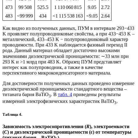
473
99 508
525.5
1 110 060 815
9.05
2.72
483
<99 999
434
<1 115 538 163
<9.05
2.64
Как видно из полученных данных, ПУМ в интервале 293−433
K проявляет полупроводниковые свойства, а при 433−453 K –
металлический, 433–453 K − полупроводниковый характер
проводимости. При 433 K наблюдается фазовый переход II
рода. Данный материал обладает достаточно высокими
значениями диэлектрической проницаемости: ∼33 млн при
293 K и >1 млрд при 483 K. Образец ПУМ представляет
интерес как полупроводник, а также в качестве
перспективного микроконденсаторного материала.
Для достоверности полученных данных проведено измерение
диэлектрической проницаемости стандартного вещества –
титаната бария BaTiO
. В
табл. 4
приведены результаты
3
измерений электрофизических характеристик BaTiO
.
3
Таблица 4.
Зависимость электросопротивления (
R
), электроемкости
(
C
) и диэлектрической проницаемости (ε) от температуры
(титанат бария – BaTiO
)