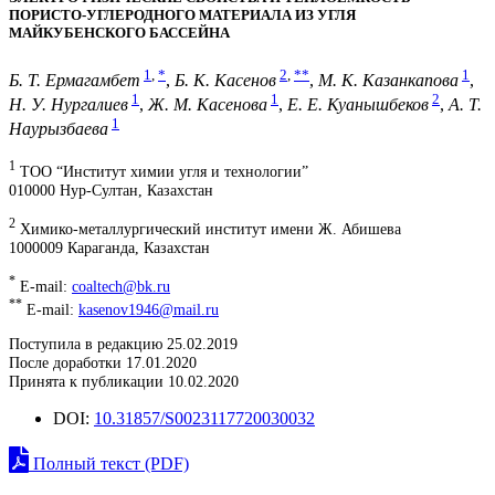
ПОРИСТО-УГЛЕРОДНОГО МАТЕРИАЛА ИЗ УГЛЯ
МАЙКУБЕНСКОГО БАССЕЙНА
1
,
*
2
,
**
1
Б. Т. Ермагамбет
,
Б. К. Касенов
,
М. К. Казанкапова
,
1
1
2
Н. У. Нургалиев
,
Ж. М. Касенова
,
Е. Е. Куанышбеков
,
А. Т.
1
Наурызбаева
1
ТОО “Институт химии угля и технологии”
010000 Нур-Султан, Казахстан
2
Химико-металлургический институт имени Ж. Абишева
1000009 Караганда, Казахстан
*
E-mail:
coaltech@bk.ru
**
E-mail:
kasenov1946@mail.ru
Поступила в редакцию 25.02.2019
После доработки 17.01.2020
Принята к публикации 10.02.2020
DOI:
10.31857/S0023117720030032
Полный текст (PDF)