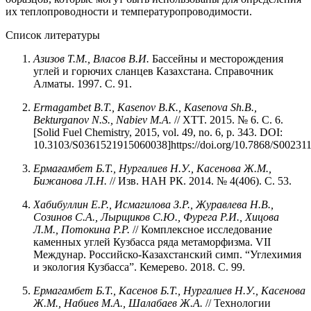
их теплопроводности и температуропроводимости.
Список литературы
Азизов Т.М., Власов В.И.
Бассейны и месторождения
углей и горючих сланцев Казахстана. Справочник
Алматы. 1997. С. 91.
Ermagambet B.T., Kasenov B.K., Kasenova Sh.B.,
Bekturganov N.S., Nabiev M.A.
// XTT. 2015. № 6. C. 6.
[Solid Fuel Chemistry, 2015, vol. 49, no. 6, p. 343. DOI:
10.3103/S0361521915060038]https://doi.org/10.7868/S0023
Ермағамбет
Б.Т.,
Нургалиев
Н.У.,
Касенова
Ж.М.,
Бижанова
Л.Н.
// Изв. НАН РК. 2014. № 4(406). С. 53.
Хабибуллин Е.Р., Исмагилова З.Р., Журавлева Н.В.,
Созинов С.А., Лырщиков С.Ю., Фурега Р.И., Хицова
Л.М., Потокина Р.Р.
// Комплексное исследование
каменных углей Кузбасса ряда метаморфизма. VII
Междунар. Российско-Казахстанский симп. “Углехимия
и экология Кузбасса”. Кемерево. 2018. С. 99.
Ермагамбет Б.Т., Касенов Б.Т., Нургалиев Н.У., Касенова
Ж.М., Набиев М.А., Шалабаев Ж.А.
// Технологии