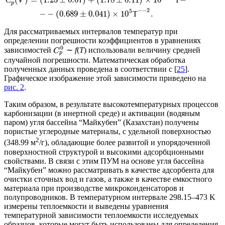
V
p
−
−
2
5
−
−
(
0.689
±
0.041
)
×
10
.
Т
Для рассматриваемых интервалов температур при
определении погрешности коэффициентов в уравнениях
0
зависимостей
∼
f
(
T
) использовали величину средней
C
p
случайной погрешности. Математическая обработка
полученных данных проведена в соответствии с [
25
].
Графическое изображение этой зависимости приведено на
рис. 2
.
Таким образом, в результате высокотемпературных процессов
карбонизации (в инертной среде) и активации (водяным
паром) угля бассейна “Майкубен” (Казахстан) получены
пористые углеродные материалы, с удельной поверхностью
2
(348.99 м
/г), обладающие более развитой и упорядоченной
поверхностной структурой и высокими адсорбционными
свойствами. В связи с этим ПУМ на основе угля бассейна
“Майкубен” можно рассматривать в качестве адсорбента для
очистки сточных вод и газов, а также в качестве емкостного
материала при производстве микроконденсаторов и
полупроводников. В температурном интервале 298.15–473 K
измерены теплоемкости и выведены уравнения
температурной зависимости теплоемкости исследуемых
образцов, которые могут быть использованы для определения