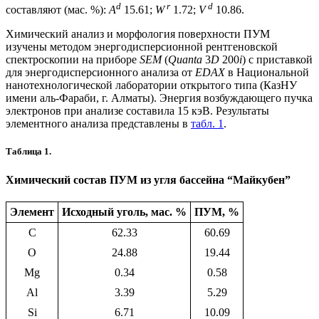
d
r
d
составляют (мас. %):
A
15.61;
W
1.72;
V
10.86.
Химический анализ и морфология поверхности ПУМ
изучены методом энергодисперсионной рентгеновской
спектроскопии на приборе
SEM
(
Quanta
3
D
200
i
) с приставкой
для энергодисперсионного анализа от
EDAX
в Национальной
нанотехнологической лаборатории открытого типа (КазНУ
имени аль-Фараби, г. Алматы). Энергия возбуждающего пучка
электронов при анализе составила 15 кэВ. Результаты
элементного анализа представлены в
табл. 1
.
Таблица 1.
Химический состав ПУМ из угля бассейна “Майкубен”
Элемент
Исходный уголь, мас. %
ПУМ, %
C
62.33
60.69
O
24.88
19.44
Mg
0.34
0.58
Al
3.39
5.29
Si
6.71
10.09