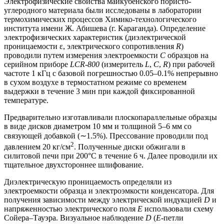
Электрофизические свойства майкубенского пористо-
углеродного материала были исследованы в лаборатории
термохимических процессов Химико-технологического
института имени Ж. Абишева (г. Караганда). Определение
электрофизических характеристик (диэлектрической
проницаемости ε, электрического сопротивления
R
)
проводили путем измерения электроемкости
С
образцов на
серийном приборе
LCR-800
(измеритель
L
,
C
,
R
) при рабочей
частоте 1 кГц с базовой погрешностью 0.05–0.1% непрерывно
в сухом воздухе в термостатном режиме со временем
выдержки в течение 3 мин при каждой фиксированной
температуре.
Предварительно изготавливали плоскопараллельные образцы
в виде дисков диаметром 10 мм и толщиной 5–6 мм со
связующей добавкой (∼1.5%). Прессование проводили под
2
давлением 20 кг/см
. Полученные диски обжигали в
силитовой печи при 200°С в течение 6 ч. Далее проводили их
тщательное двухстороннее шлифование.
Диэлектрическую проницаемость определяли из
электроемкости образца и электроэмкости конденсатора. Для
получения зависимости между электрической индукцией
D
и
напряженностью электрического поля
Е
использовали схему
Сойера–Тауэра. Визуальное наблюдение
D
(
Е
-петли