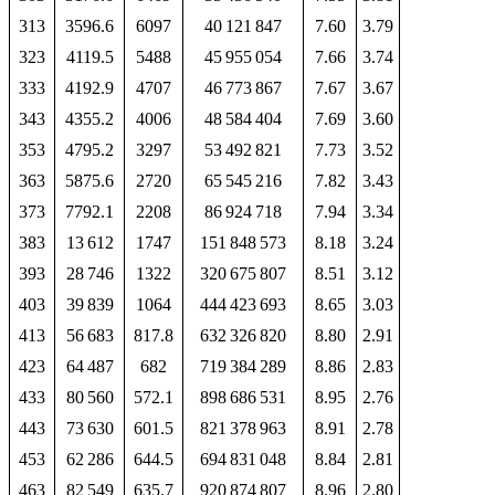
313
3596.6
6097
40 121 847
7.60
3.79
323
4119.5
5488
45 955 054
7.66
3.74
333
4192.9
4707
46 773 867
7.67
3.67
343
4355.2
4006
48 584 404
7.69
3.60
353
4795.2
3297
53 492 821
7.73
3.52
363
5875.6
2720
65 545 216
7.82
3.43
373
7792.1
2208
86 924 718
7.94
3.34
383
13 612
1747
151 848 573
8.18
3.24
393
28 746
1322
320 675 807
8.51
3.12
403
39 839
1064
444 423 693
8.65
3.03
413
56 683
817.8
632 326 820
8.80
2.91
423
64 487
682
719 384 289
8.86
2.83
433
80 560
572.1
898 686 531
8.95
2.76
443
73 630
601.5
821 378 963
8.91
2.78
453
62 286
644.5
694 831 048
8.84
2.81
463
82 549
635.7
920 874 807
8.96
2.80