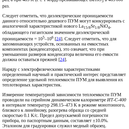
3
раз.
Следует отметить, что диэлектрические проницаемости
данного относительно дешевого ПУМ могут конкурировать с
аналогичной характеристикой нового La
Sr
NiO
,
15/8
1/8
4
обладающего гигантским значением диэлектрической
5
6
проницаемости = 10
–10
[
24
]. Следует отметить, что для
запоминающих устройств, основанных на емкостных
компонентах (конденсаторах), это означает, что при
уменьшении размеров конденсатора величина его емкости
должна оставаться прежней [
24
].
Наряду с электрофизическими характеристиками
определенный научный и практический интерес представляет
определение удельной теплоемкости ПУМ для выявления их
теплотворных характеристик.
Измерение температурной зависимости теплоемкости ПУМ
проводили на серийном динамическом калориметре
ИТ-С-400
в интервале температур 298.15–473 K в режиме монотонного,
близкого к линейному, разогрева образца со средней
скоростью 0.1 K/с. Предел допускаемой погрешности
прибора, по паспортным данным, составляет ±10.0%.
Эталоном для градуировки служил медный образец.