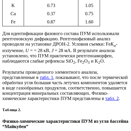
K
0.73
1.05
Ca
0.37
0.75
Fe
0.87
1.60
Для идентификации фазового состава ПУМ использовали
рентгеновскую дифракцию. Рентгенофазовый анализ
проводили на установке ДРОН-2. Условия съемки: Fe
K
-
α
излучение,
U
= = 28 кВ,
J
= 28 мA. В результате анализа
установлено, что ПУМ практически рентгеноаморфен,
наблюдаются слабые рефлексы SiO
, Fe
O
и K
O.
2
2
3
2
Результаты проведенного элементного анализа,
представленные в
табл. 1
, показывают, что после термической
обработки угля большая часть летучих компонентов удаляется
в виде газообразных продуктов, соответственно, повышается
концентрация минеральных составляющих. Физико-
химические характеристики ПУМ представлены в
табл. 2
.
Таблица 2.
Физико-химические характеристики ПУМ из угля бассейна
“Майкубен”