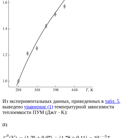
Из экспериментальных данных, приведенных в
табл. 5
,
выведено
уравнение (1)
температурной зависимости
теплоемкости ПУМ (Дж/г · K):
(1)
0
−
−
3
(
)
=
(
1.25
±
0.07
)
+
(
1.78
±
0.11
)
×
10
−
С
Т