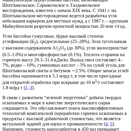
Шоптыкольское, Сарыкольское и Талдыкольское
месторождения, известен с начала XIX века. С 1941 г. на
Шоптыкольском месторождении ведется разработка угля
небольшим карьером для местных нужд, а с 1987 г. – крупным
Майкубенским разрезом проектной мощностью 20 млн т/год.
Угли бассейна гумусовые, бурые высокой степени
углефикации (Б
), среднезольные (25–28%). Зола тугоплавкая
3
с высоким содержанием А1
О
(до 30%), угли малосернистые
2
3
(0.5–1.0%) и многофосфористые (0.1%). Теплота сгорания на
горючую массу 29.3–31.4 кДж/кг. Выход смол составляет 4–
7%, редко – 10%, гуминовых кислот – 5% на сухой уголь для
Шоптыкольской свиты и битумов ∼2.5%. Общие запасы углей
бассейна оцениваются в 5.3 млрд т, в том числе пригодные
3
для открытой отработки при вскрыше до 10 м
/т составляют
1.8 млрд т [
1
–
3
].
В связи с развитием “зеленой энергетики” добыча твердых
ископаемых в мире в качестве энергетического сырья
сокращается. Это обуславливает поиск высокоэффективных
технологий комплексной переработки горючих ископаемых в
продукты с высокой добавочной стоимостью, что является
актуальной задачей для науки и промышленности [
4
,
5
].
Например, стоимость наносорбентов в 450 раз превышает