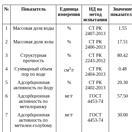
№
Показатель
Единица
НД на
Значение
измерения
метод
показател
испытания
1
Массовая доля воды
%
СТ РК
1.55
2407-2013
2
Массовая доля золы
%
СТ РК
17.51
2406-2013
3
Структурная
%
СТ РК
80.42
прочность
2243-2012
4
Суммарный объем
3
СТ РК
0.48
см
/г
пор по воде
2404-2013
5
Адсорбционная
%
СТ РК
20.30
активность по йоду
2402-2013
6
Адсорбционная
мг/г
ГОСТ
57.50
активность по
4453-74
метилоранжу
7
Адсорбционная
мг/г
ГОСТ
30.00
активность по
4453-74
метилен-голубому