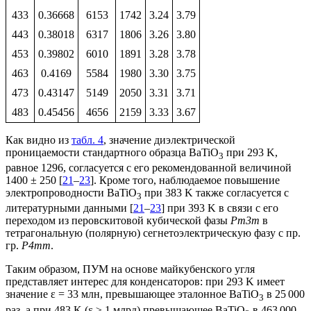
433
0.36668
6153
1742
3.24
3.79
443
0.38018
6317
1806
3.26
3.80
453
0.39802
6010
1891
3.28
3.78
463
0.4169
5584
1980
3.30
3.75
473
0.43147
5149
2050
3.31
3.71
483
0.45456
4656
2159
3.33
3.67
Как видно из
табл. 4
, значение диэлектрической
проницаемости стандартного образца BaTiO
при 293 K,
3
равное 1296, согласуется с его рекомендованной величиной
1400 ± 250 [
21
–
23
]. Кроме того, наблюдаемое повышение
электропроводности BaTiO
при 383 K также согласуется с
3
литературными данными [
21
–
23
] при 393 K в связи с его
переходом из перовскитовой кубической фазы
Pm3m
в
тетрагональную (полярную) сегнетоэлектрическую фазу с пр.
гр.
P4mm
.
Таким образом, ПУМ на основе майкубенского угля
представляет интерес для конденсаторов: при 293 K имеет
значение ε = 33 млн, превышающее эталонное BaTiO
в 25 000
3
раз, а при 483 K (ε ≥ 1 млрд) превышающее BaTiO
в 463 000