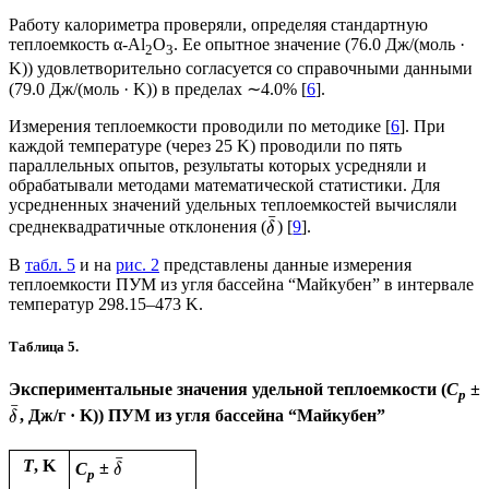
Работу калориметра проверяли, определяя стандартную
теплоемкость α-Al
O
. Ее опытное значение (76.0 Дж/(моль ·
2
3
K)) удовлетворительно согласуется со справочными данными
(79.0 Дж/(моль · K)) в пределах ∼4.0% [
6
].
Измерения теплоемкости проводили по методике [
6
]. При
каждой температуре (через 25 K) проводили по пять
параллельных опытов, результаты которых усредняли и
обрабатывали методами математической статистики. Для
усредненных значений удельных теплоемкостей вычисляли
¯
среднеквадратичные отклонения (
) [
9
].
δ
В
табл. 5
и на
рис. 2
представлены данные измерения
теплоемкости ПУМ из угля бассейна “Майкубен” в интервале
температур 298.15–473 K.
Таблица 5.
Экспериментальные значения удельной теплоемкости (
C
±
p
¯
, Дж/г · K)) ПУМ из угля бассейна “Майкубен”
δ
¯
Т
, K
C
±
δ
p