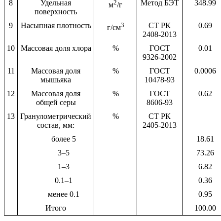
8
Удельная
2
Метод БЭТ
348.99
м
/г
поверхность
9
Насыпная плотность
3
СТ РК
0.69
г/см
2408-2013
10
Массовая доля хлора
%
ГОСТ
0.01
9326-2002
11
Массовая доля
%
ГОСТ
0.0006
мышьяка
10478-93
12
Массовая доля
%
ГОСТ
0.62
общей серы
8606-93
13
Гранулометрический
%
СТ РК
состав, мм:
2405-2013
более 5
18.61
3–5
73.26
1–3
6.82
0.1–1
0.36
менее 0.1
0.95
Итого
100.00