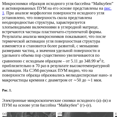
Микроснимки образцов исходного угля бассейна “Майкубен”
и активированных ПУМ на его основе представлены на
рис.
1
. При анализе морфологии поверхности исходного угля
установлено, что поверхность скола представлена
неоднородностью структуры, характеризуется
хлопьевидными включениями в углеродной матрице,
встречаются частицы пластинчато-ступенчатой формы.
Результаты анализа микроснимков показывают, что после
термической активации угля поверхностная структура
изменяется и становится более развитой, с меньшими
размерами частиц, а значения удельной поверхности и
удельного объема пор существенно увеличиваются по
2
сравнению с исходным образцом – от 5.11 до 348.99 м
/г,
приблизительно в 70 раз в результате высокотемпературной
активации. На СЭМ-рисунках ПУМ видно, что на
поверхности образца образовались мелкодисперсные нано- и
макрочастицы кремния с диаметром от ∼50 до ∼1 мкм.
Рис. 1.
Электронные микроскопические снимки исходного (a)–(в) и
ПУМ на основе угля бассейна “Майкубен” (г)–(е).