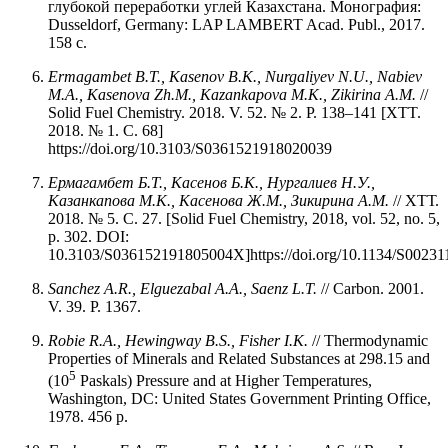
глубокой переработки углей Казахстана. Монография:
Dusseldorf, Germany: LAP LAMBERT Acad. Publ., 2017.
158 с.
Ermagambet
B.T.,
Kasenov
B.K.,
Nurgaliyev
N.U.,
Nabiev
M.A.,
Kasenova
Zh.M.,
Kazankapova
M.K.,
Zikirina
A.M.
//
Solid Fuel Chemistry. 2018. V. 52. № 2. P. 138–141 [XTT.
2018. № 1. C. 68]
https://doi.org/10.3103/S0361521918020039
Ермагамбет Б.Т., Касенов Б.К., Нургалиев Н.У.,
Казанкапова М.К., Касенова Ж.М., Зикирина А.М.
// ХТТ.
2018. № 5. С. 27. [Solid Fuel Chemistry, 2018, vol. 52, no. 5,
p. 302. DOI:
10.3103/S036152191805004X]https://doi.org/10.1134/S0023
Sanchez A.R., Elguezabal A.A., Saenz L.T.
// Carbon. 2001.
V. 39. P. 1367.
Robie
R.A.,
Hewingway
B.S.,
Fisher
I.K.
// Thermodynamic
Properties of Minerals and Related Substances at 298.15 and
5
(10
Paskals) Pressure and at Higher Temperatures,
Washington, DC: United States Government Printing Office,
1978. 456 p.