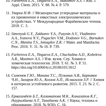
Farberova E.A., Tingaeva E.A., Maksimov A.S.
// Rus. J.
Appl. Chem. 2015. V. 88. № 4. P. 579.
Уваров Н.Ф.
// Мезапористые углеродные материалы и
их применение в емкостных электрохимических
устройствах. V Международные Фарабиевские чтения.
2018. С. 3.
Simenyuk G.Y., Zakharov Y.A., Puzynin A.V., Vladimirov
A.A., Ivanova N.V., Pugachev V.M., Dodonov V.G., Barnakov
C.N., Manina T.S., Ismagilov Z.R.
// Mater. and Manifactur.
Proc. 2016. V. 31. № 16. P. 739.
Farberova E.A., Tingaeva E.A., Chuchalina A.D., Kobeleva
A.R., Maximov A.S.
// Изв. вузов. Сер. Химия и
химическая технология. 2018. Т. 61. № 3. P. 51.
https://doi.org/10.6060/tcct.20186103.5612
Сименюк Г.Ю., Манина Т.С., Пузынин А.В., Барнаков
Ч.Н., Захаров Ю.А., Козлов А.П., Исмагилов З.Р.
// Химия
в интересах устойчивого развития. 2015. Т. 23. № 2. С.
157.
Ермагамбет
Б.Т.,
Казанкапова
М.К.,
Канагатов
К.Г.,
Наурызбаева
А.Т.,
Танабаева
А.К.
// Наука, техника и
образование. 2018. № 9(50). С. 16.