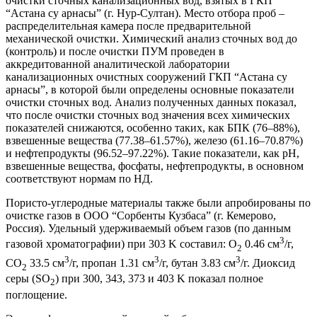
очистки сточных канализационных вод, взятых в ГКП
“Астана су арнасы” (г. Нур-Султан). Место отбора проб –
распределительная камера после предварительной
механической очистки. Химический анализ сточных вод до
(контроль) и после очистки ПУМ проведен в
аккредитованной аналитической лаборатории
канализационных очистных сооружений ГКП “Астана су
арнасы”, в которой были определены основные показатели
очистки сточных вод. Анализ полученных данных показал,
что после очистки сточных вод значения всех химических
показателей снижаются, особенно таких, как БПК (76–88%),
взвешенные вещества (77.38–61.57%), железо (61.16–70.87%)
и нефтепродукты (96.52–97.22%). Такие показатели, как pH,
взвешенные вещества, фосфаты, нефтепродукты, в основном
соответствуют нормам по НД.
Пористо-углеродные материалы также были апробированы по
очистке газов в ООО “Сорбенты Кузбаса” (г. Кемерово,
Россия). Удельный удерживаемый объем газов (по данным
3
газовой хроматографии) при 303 K составил: О
0.46 см
/г,
2
3
3
3
СО
33.5 см
/г, пропан 1.31 см
/г, бутан 3.83 см
/г. Диоксид
2
серы (SO
) при 300, 343, 373 и 403 K показал полное
2
поглощение.