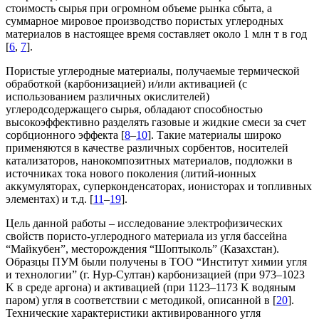
стоимость сырья при огромном объеме рынка сбыта, а
суммарное мировое производство пористых углеродных
материалов в настоящее время составляет около 1 млн т в год
[
6
,
7
].
Пористые углеродные материалы, получаемые термической
обработкой (карбонизацией) и/или активацией (с
использованием различных окислителей)
углеродсодержащего сырья, обладают способностью
высокоэффективно разделять газовые и жидкие смеси за счет
сорбционного эффекта [
8
–
10
]. Такие материалы широко
применяются в качестве различных сорбентов, носителей
катализаторов, нанокомпозитных материалов, подложки в
источниках тока нового поколения (литий-ионных
аккумуляторах, суперконденсаторах, ионисторах и топливных
элементах) и т.д. [
11
–
19
].
Цель данной работы – исследование электрофизических
свойств пористо-углеродного материала из угля бассейна
“Майкубен”, месторождения “Шоптыколь” (Казахстан).
Образцы ПУМ были получены в ТОО “Институт химии угля
и технологии” (г. Нур-Султан) карбонизацией (при 973–1023
K в среде аргона) и активацией (при 1123–1173 K водяным
паром) угля в соответствии с методикой, описанной в [
20
].
Технические характеристики активированного угля