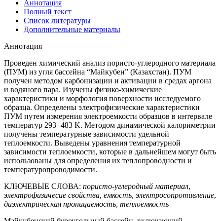
Аннотация
Полный текст
Список литературы
Дополнительные материалы
Аннотация
Проведен химический анализ пористо-углеродного материала
(ПУМ) из угля бассейна “Майкубен” (Казахстан). ПУМ
получен методом карбонизации и активации в средах аргона
и водяного пара. Изучены физико-химические
характеристики и морфология поверхности исследуемого
образца. Определены электрофизические характеристики
ПУМ путем измерения электроемкости образцов в интервале
температур 293−483 K. Методом динамической калориметрии
получены температурные зависимости удельной
теплоемкости. Выведены уравнения температурной
зависимости теплоемкости, которые в дальнейшем могут быть
использованы для определения их теплопроводности и
температуропроводимости.
КЛЮЧЕВЫЕ СЛОВА:
пористо-углеродный материал
,
электрофизичесие свойства
,
емкость
,
электросопротивление
,
диэлектрическая проницаемость
,
теплоемкость
Майкубенский буроугольный бассейн, включающий