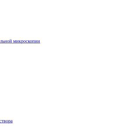
ельной микроскопии
створа