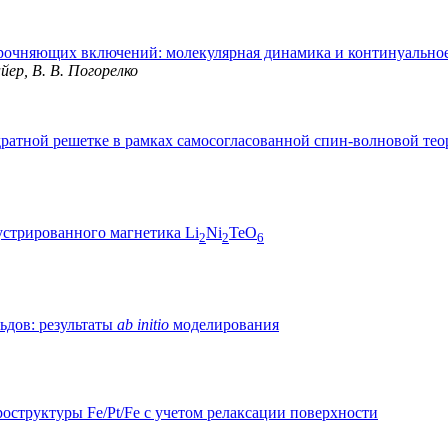
прочняющих включений: молекулярная динамика и континуально
айер, В. В. Погорелко
дратной решетке в рамках самосогласованной спин-волновой те
устрированного магнетика Li
Ni
TeO
2
2
6
ьдов: результаты
ab initio
моделирования
структуры Fe/Pt/Fe с учетом релаксации поверхности