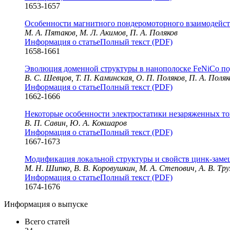
1653-1657
Особенности магнитного пондеромоторного взаимодейс
М. А. Пятаков, М. Л. Акимов, П. А. Поляков
Информация о статье
Полный текст (PDF)
1658-1661
Эволюция доменной структуры в нанополоске FeNiCo по
В. С. Шевцов, Т. П. Каминская, О. П. Поляков, П. А. Поляк
Информация о статье
Полный текст (PDF)
1662-1666
Некоторые особенности электростатики незаряженных т
В. П. Савин, Ю. А. Кокшаров
Информация о статье
Полный текст (PDF)
1667-1673
Модификация локальной структуры и свойств цинк-заме
М. Н. Шипко, В. В. Коровушкин, М. А. Степович, А. В. Тр
Информация о статье
Полный текст (PDF)
1674-1676
Информация о выпуске
Всего статей