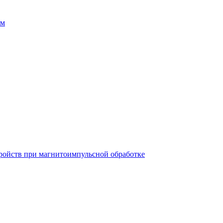
ем
ройств при магнитоимпульсной обработке