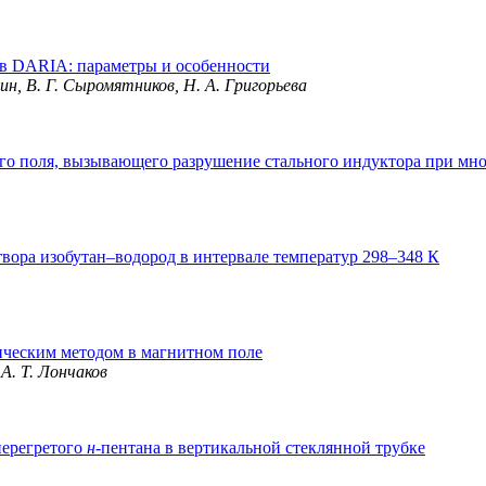
в DARIA: параметры и особенности
квин, В. Г. Сыромятников, Н. А. Григорьева
о поля, вызывающего разрушение стального индуктора при мно
вора изобутан–водород в интервале температур 298–348 К
ческим методом в магнитном поле
 А. Т. Лончаков
перегретого
н
-пентана в вертикальной стеклянной трубке