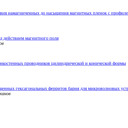
твия намагниченных до насыщения магнитных пленок с профил
д действием магнитного поля
ов
онкостенных проводников цилиндрической и конической формы
щенных гексагональных ферритов бария для микроволновых уст
уханов