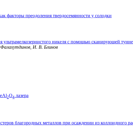
как факторы преодоления твердосемянности у солодки
ия ультрамелкозернистого никеля с помощью сканирующей тунн
. Фалахутдинов, И. В. Блинов
BeAl
O
лазера
2
4
теров благородных металлов при осаждении из коллоидного ра