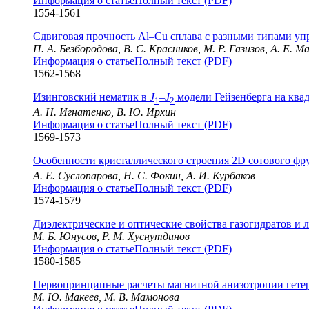
Информация о статье
Полный текст (PDF)
1554-1561
Сдвиговая прочность Al–Cu сплава с разными типами у
П. А. Безбородова, В. С. Красников, М. Р. Газизов, А. Е. М
Информация о статье
Полный текст (PDF)
1562-1568
Изинговский нематик в
J
–
J
модели Гейзенберга на ква
1
2
А. Н. Игнатенко, В. Ю. Ирхин
Информация о статье
Полный текст (PDF)
1569-1573
Особенности кристаллического строения 2D сотового фр
А. Е. Суслопарова, Н. С. Фокин, А. И. Курбаков
Информация о статье
Полный текст (PDF)
1574-1579
Диэлектрические и оптические свойства газогидратов и л
М. Б. Юнусов, Р. М. Хуснутдинов
Информация о статье
Полный текст (PDF)
1580-1585
Первопринципные расчеты магнитной анизотропии гетеро
М. Ю. Макеев, М. В. Мамонова