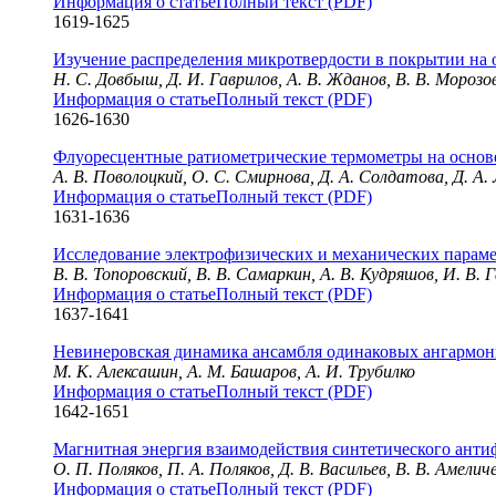
Информация о статье
Полный текст (PDF)
1619-1625
Изучение распределения микротвердости в покрытии на 
Н. С. Довбыш, Д. И. Гаврилов, А. В. Жданов, В. В. Морозо
Информация о статье
Полный текст (PDF)
1626-1630
Флуоресцентные ратиометрические термометры на основ
А. В. Поволоцкий, О. С. Смирнова, Д. А. Солдатова, Д. А.
Информация о статье
Полный текст (PDF)
1631-1636
Исследование электрофизических и механических параме
В. В. Топоровский, В. В. Самаркин, А. В. Кудряшов, И. В.
Информация о статье
Полный текст (PDF)
1637-1641
Невинеровская динамика ансамбля одинаковых ангармон
М. К. Алексашин, А. М. Башаров, А. И. Трубилко
Информация о статье
Полный текст (PDF)
1642-1651
Магнитная энергия взаимодействия синтетического анти
О. П. Поляков, П. А. Поляков, Д. В. Васильев, В. В. Амели
Информация о статье
Полный текст (PDF)