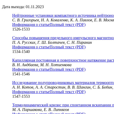
Дата выхода: 01.11.2023
Нейтронные установки компактного источника нейтроно
С. В. Григорьев, Н. А. Коваленко, К. А. Павлов, Е. В. Мос
Информация о статье
Полный текст (PDF)
1526-1533
Способы повышения предельного импульсного магнитног
П. А. Русских, Г. Ш. Болтачев, С. Н. Паранин
Информация о статье
Полный текст (PDF)
1534-1540
Капиллярная постоянная и поверхностное натяжение раст
В. Н. Андбаева, М. Н. Хотиенкова
Информация о статье
Полный текст (PDF)
1541-1546
Исследование полупроводниковых материалов термоопти
А. Н. Котов, А. А. Старостин, В. В. Шангин, С. Б. Бобин,
Информация о статье
Полный текст (PDF)
1547-1553
Термодинамический кризис при спонтанном вскипании 
М. А. Паршакова, Е. В. Липнягов