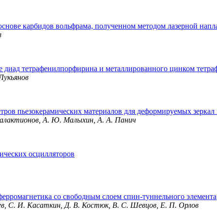
основе карбидов вольфрама, полученном методом лазерной нап
в
е диад тетрафенилпорфирина и металлированного цинком тетр
 Лукьянов
тров пьезокерамических материалов для деформируемых зеркал
 Галактионов, А. Ю. Малыхин, А. А. Панич
ических осцилляторов
ферромагнетика со свободным слоем спин-туннельного элемента
чев, С. И. Касаткин, Д. В. Костюк, В. С. Шевцов, Е. П. Орлов