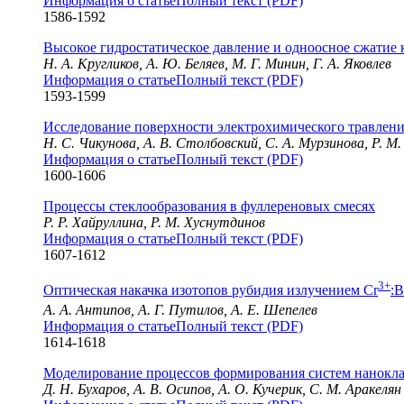
Информация о статье
Полный текст (PDF)
1586-1592
Высокое гидростатическое давление и одноосное сжатие 
Н. А. Кругликов, А. Ю. Беляев, М. Г. Минин, Г. А. Яковлев
Информация о статье
Полный текст (PDF)
1593-1599
Исследование поверхности электрохимического травлен
Н. С. Чикунова, А. В. Столбовский, С. А. Мурзинова, Р. М
Информация о статье
Полный текст (PDF)
1600-1606
Процессы стеклообразования в фуллереновых смесях
Р. Р. Хайруллина, Р. М. Хуснутдинов
Информация о статье
Полный текст (PDF)
1607-1612
3+
Оптическая накачка изотопов рубидия излучением Cr
:
А. А. Антипов, А. Г. Путилов, А. Е. Шепелев
Информация о статье
Полный текст (PDF)
1614-1618
Моделирование процессов формирования систем наноклас
Д. Н. Бухаров, А. В. Осипов, А. О. Кучерик, С. М. Аракелян