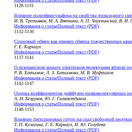
Информация о статье
Полный текст (PDF)
1128-1131
Влияние полиэфирсульфона на свойства эпоксидного свя
И. В. Третьяков, М. А. Вяткина, А. П. Черевинский, В. И.
Информация о статье
Полный текст (PDF)
1132-1136
Спиновый обмен как пример обмена тождественных ква
Г. Е. Карнаух
Информация о статье
Полный текст (PDF)
1137-1141
О резонансном захвате электронов молекулами вблизи п
Р. В. Хатымов, Л. З. Хатымова, М. В. Муфтахов
Информация о статье
Полный текст (PDF)
1142-1147
Оценка коэффициентов диффузии низкомолекулярных ио
А. Н. Безруков, Ю. Г. Галяметдинов
Информация о статье
Полный текст (PDF)
1148-1153
Влияние трехспиновых групп на спад свободной индукц
Т. П. Кулагина, Г. Е. Карнаух, И. Ю. Голубева
Информация о статье
Полный текст (PDF)