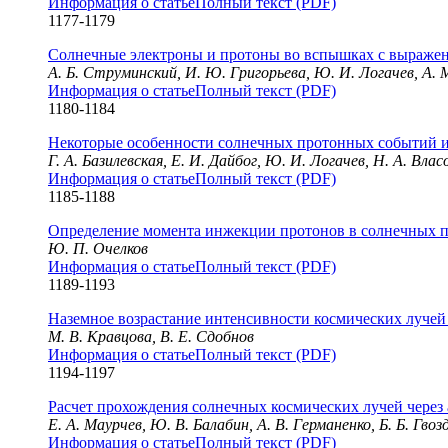
Информация о статье
Полный текст (PDF)
1177-1179
Солнечные электроны и протоны во вспышках с выраже
А. Б. Струминский, И. Ю. Григорьева, Ю. И. Логачев, А. 
Информация о статье
Полный текст (PDF)
1180-1184
Некоторые особенности солнечных протонных событий и
Г. А. Базилевская, Е. И. Дайбог, Ю. И. Логачев, Н. А. Влас
Информация о статье
Полный текст (PDF)
1185-1188
Определение момента инжекции протонов в солнечных п
Ю. П. Очелков
Информация о статье
Полный текст (PDF)
1189-1193
Наземное возрастание интенсивности космических лучей 
М. В. Кравцова, В. Е. Сдобнов
Информация о статье
Полный текст (PDF)
1194-1197
Расчет прохождения солнечных космических лучей через
Е. А. Маурчев, Ю. В. Балабин, А. В. Германенко, Б. Б. Гвоз
Информация о статье
Полный текст (PDF)