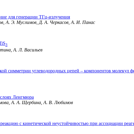
ние для генерации ТГц-излучения
ов, А. Э. Муслимов, Д. А. Черкасов, А. И. Панас
TiS
3
отина, А. Л. Васильев
ской симметрии углеводородных цепей – компонентов молекул 
ослоях Ленгмюра
имова, А. А. Щербина, А. В. Любимов
реакцию с кинетической неустойчивостью при ассоциации реаг