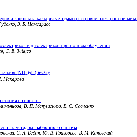
ров и карбоната кальция методами растровой электронной мик
Руденко, З. Б. Намсараев
тоэлектриков и диэлектриков при ионном облучении
в, С. В. Зайцев
сталлов (NH
)
H(SeO
)
4
3
4
2
 П. Макарова
оскопия и свойства
Гилимьянова, В. П. Менушенков, Е. С. Савченко
ченных методом шаблонного синтеза
овская, С. А. Бедин, Ю. В. Григорьев, В. М. Каневский