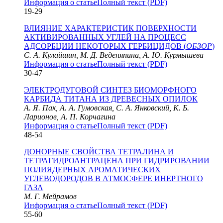
Информация о статье
Полный текст (PDF)
19-29
ВЛИЯНИЕ ХАРАКТЕРИСТИК ПОВЕРХНОСТИ
АКТИВИРОВАННЫХ УГЛЕЙ НА ПРОЦЕСС
АДСОРБЦИИ НЕКОТОРЫХ ГЕРБИЦИДОВ (
ОБЗОР
)
С. А. Кулайшин, М. Д. Веденяпина, А. Ю. Курмышева
Информация о статье
Полный текст (PDF)
30-47
ЭЛЕКТРОДУГОВОЙ СИНТЕЗ БИОМОРФНОГО
КАРБИДА ТИТАНА ИЗ ДРЕВЕСНЫХ ОПИЛОК
А. Я. Пак, А. А. Гумовская, С. А. Янковский, К. Б.
Ларионов, А. П. Корчагина
Информация о статье
Полный текст (PDF)
48-54
ДОНОРНЫЕ СВОЙСТВА ТЕТРАЛИНА И
ТЕТРАГИДРОАНТРАЦЕНА ПРИ ГИДРИРОВАНИИ
ПОЛИЯДЕРНЫХ АРОМАТИЧЕСКИХ
УГЛЕВОДОРОДОВ В АТМОСФЕРЕ ИНЕРТНОГО
ГАЗА
М. Г. Мейрамов
Информация о статье
Полный текст (PDF)
55-60